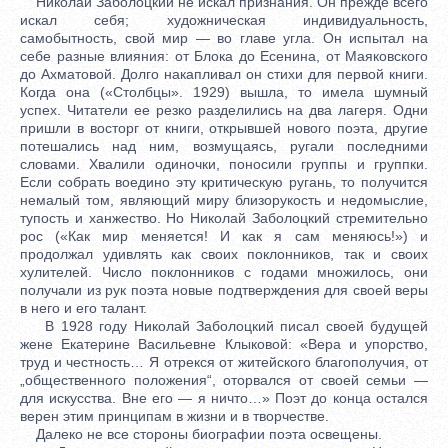
Николай Заболоцкий не искал признания. Он прежде всего
искал себя; художническая индивидуальность,
самобытность, свой мир — во главе угла. Он испытал на
себе разные влияния: от Блока до Есенина, от Маяковского
до Ахматовой. Долго накапливал он стихи для первой книги.
Когда она («Столбцы». 1929) вышла, то имела шумный
успех. Читатели ее резко разделились на два лагеря. Одни
пришли в восторг от книги, открывшей нового поэта, другие
потешались над ним, возмущаясь, ругали последними
словами. Хвалили одиночки, поносили группы и группки.
Если собрать воедино эту критическую ругань, то получится
немалый том, являющий миру близорукость и недомыслие,
тупость и ханжество. Но Николай Заболоцкий стремительно
рос («Как мир меняется! И как я сам меняюсь!») и
продолжал удивлять как своих поклонников, так и своих
хулителей. Число поклонников с годами множилось, они
получали из рук поэта новые подтверждения для своей веры
в него и его талант.
В 1928 году Николай Заболоцкий писал своей будущей
жене Екатерине Васильевне Клыковой: «Вера и упорство,
труд и честность… Я отрекся от житейского благополучия, от
„общественного положения“, оторвался от своей семьи —
для искусства. Вне его — я ничто…» Поэт до конца остался
верен этим принципам в жизни и в творчестве.
Далеко не все стороны биографии поэта освещены.