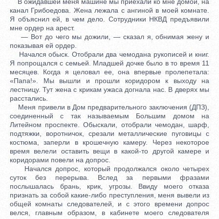
В ожидавшей меня машине мы приехали ко мне домой, на
канал Грибоедова. Жена лежала с ангиной в моей комнате.
Я объяснил ей, в чем дело. Сотрудники НКВД предъявили
мне ордер на арест.
— Вот до чего мы дожили, — сказал я, обнимая жену и
показывая ей ордер.
Начался обыск. Отобрали два чемодана рукописей и книг.
Я попрощался с семьей. Младшей дочке было в то время 11
месяцев. Когда я целовал ее, она впервые пролепетала:
«Папа!». Мы вышли и прошли коридором к выходу на
лестницу. Тут жена с крикам ужаса догнала нас. В дверях мы
расстались.
Меня привели в Дом предварительного заключения (ДПЗ),
соединенный с так называемым Большим домом на
Литейном проспекте. Обыскали, отобрали чемодан, шарф,
подтяжки, воротничок, срезали металлические пуговицы с
костюма, заперли в крошечную камеру. Через некоторое
время велели оставить вещи в какой-то другой камере и
коридорами повели на допрос.
Начался допрос, который продолжался около четырех
суток без перерыва. Вслед за первыми фразами
послышалась брань, крик, угрозы. Ввиду моего отказа
признать за собой какие-либо преступления, меня вывели из
общей комнаты следователей, и с этого времени допрос
велся, главным образом, в кабинете моего следователя