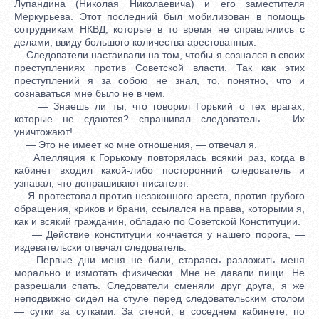
Лупандина (Николая Николаевича) и его заместителя
Меркурьева. Этот последний был мобилизован в помощь
сотрудникам НКВД, которые в то время не справлялись с
делами, ввиду большого количества арестованных.
Следователи настаивали на том, чтобы я сознался в своих
преступлениях против Советской власти. Так как этих
преступлений я за собою не знал, то, понятно, что и
сознаваться мне было не в чем.
— Знаешь ли ты, что говорил Горький о тех врагах,
которые не сдаются? спрашивал следователь. — Их
уничтожают!
— Это не имеет ко мне отношения, — отвечал я.
Апелляция к Горькому повторялась всякий раз, когда в
кабинет входил какой-либо посторонний следователь и
узнавал, что допрашивают писателя.
Я протестовал против незаконного ареста, против грубого
обращения, криков и брани, ссылался на права, которыми я,
как и всякий гражданин, обладаю по Советской Конституции.
— Действие конституции кончается у нашего порога, —
издевательски отвечал следователь.
Первые дни меня не били, стараясь разложить меня
морально и измотать физически. Мне не давали пищи. Не
разрешали спать. Следователи сменяли друг друга, я же
неподвижно сидел на стуле перед следовательским столом
— сутки за сутками. За стеной, в соседнем кабинете, по