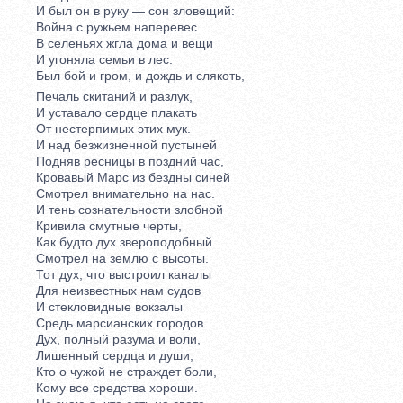
И был он в руку — сон зловещий:
Война с ружьем наперевес
В селеньях жгла дома и вещи
И угоняла семьи в лес.
Был бой и гром, и дождь и слякоть,
Печаль скитаний и разлук,
И уставало сердце плакать
От нестерпимых этих мук.
И над безжизненной пустыней
Подняв ресницы в поздний час,
Кровавый Марс из бездны синей
Смотрел внимательно на нас.
И тень сознательности злобной
Кривила смутные черты,
Как будто дух звероподобный
Смотрел на землю с высоты.
Тот дух, что выстроил каналы
Для неизвестных нам судов
И стекловидные вокзалы
Средь марсианских городов.
Дух, полный разума и воли,
Лишенный сердца и души,
Кто о чужой не страждет боли,
Кому все средства хороши.