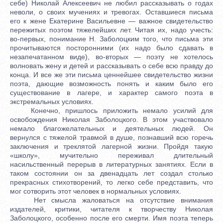
себе) Николай Алексеевич не любил рассказывать о годах
неволи, о своих мучениях и тревогах. Оставшиеся письма
его к жене Екатерине Васильевне — важное свидетельство
пережитых поэтом тяжелейших лет. Читая их, надо учесть:
во-первых, понимание Н. Заболоцким того, что письма эти
прочитываются посторонними (их надо было сдавать в
незапечатанном виде), во-вторых — поэту не хотелось
волновать жену и детей и рассказывать о себе всю правду до
конца. И все же эти письма ценнейшее свидетельство жизни
поэта, дающие возможность понять и каким было его
существование в лагере, и характер самого поэта в
экстремальных условиях.
Конечно, пришлось приложить немало усилий для
освобождения Николая Заболоцкого. В этом участвовало
немало благожелательных и деятельных людей. Он
вернулся с тяжелой травмой в душе, познавший всю горечь
заключения и треклятой лагерной жизни. Пройдя такую
«школу», мучительно переживал длительный
насильственный перерыв в литературных занятиях. Если в
таком состоянии он за двенадцать лет создал столько
прекрасных стихотворений, то легко себе представить, что
мог сотворить этот человек в нормальных условиях.
Нет смысла жаловаться на отсутствие внимания
издателей, критики, читателя к творчеству Николая
Заболоцкого, особенно после его смерти. Имя поэта теперь