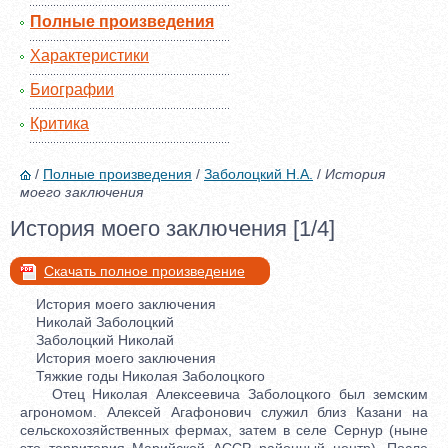
Полные произведения
Характеристики
Биографии
Критика
/
Полные произведения
/
Заболоцкий Н.А.
/
История
моего заключения
История моего заключения [1/4]
Скачать полное произведение
История моего заключения
Николай Заболоцкий
Заболоцкий Николай
История моего заключения
Тяжкие годы Николая Заболоцкого
Отец Николая Алексеевича Заболоцкого был земским
агрономом. Алексей Агафонович служил близ Казани на
сельскохозяйственных фермах, затем в селе Сернур (ныне
это территория Марийской АССР, районный центр). После