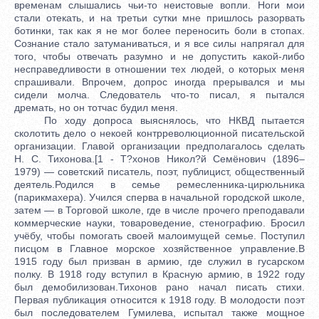
временам слышались чьи-то неистовые вопли. Ноги мои
стали отекать, и на третьи сутки мне пришлось разорвать
ботинки, так как я не мог более переносить боли в стопах.
Сознание стало затуманиваться, и я все силы напрягал для
того, чтобы отвечать разумно и не допустить какой-либо
несправедливости в отношении тех людей, о которых меня
спрашивали. Впрочем, допрос иногда прерывался и мы
сидели молча. Следователь что-то писал, я пытался
дремать, но он тотчас будил меня.
По ходу допроса выяснялось, что НКВД пытается сколотить дело о некоей контрреволюционной писательской организации. Главой организации предполагалось сделать Н. С. Тихонова.[1 - Т?хонов Никол?й Семёнович (1896–1979) — советский писатель, поэт, публицист, общественный деятель.Родился в семье ремесленника-цирюльника (парикмахера). Учился сперва в начальной городской школе, затем — в Торговой школе, где в числе прочего преподавали коммерческие науки, товароведение, стенографию. Бросил учёбу, чтобы помогать своей малоимущей семье. Поступил писцом в Главное морское хозяйственное управление.В 1915 году был призван в армию, где служил в гусарском полку. В 1918 году вступил в Красную армию, в 1922 году был демобилизован.Тихонов рано начал писать стихи. Первая публикация относится к 1918 году. В молодости поэт был последователем Гумилева, испытал также мощное влияние творчества Киплинга. В 1920-х поэт вошел в литературное объединение «Серапионовы братья», опубликовал поэму «Сами». Первые сборники стихов («Орда» и «Брага») вышли в 1922 году; они так и остались вершиной творчества Тихонова. Многие стихотворения в этих сборниках стали классикой жанра баллады: «Баллада о гвоздях», «Баллада о синем пакете», «Дезертир». Эти книги вызвали огромный интерес читателей; на протяжении 1920-х годов Тихонов оставался одним из самых популярных советских поэтов.С конца 1920-х годов поэт много ездил по стране, в частности на Кавказ. Внимательно изучал жизнь и историю народов Кавказа. Занимался переводами грузинских, армянских, дагестанских поэтов. В 1935 году впервые поехал в Западную Европу с советской делегацией на Конгресс в защиту мира в Париже. Неоднократно выступает с политическими заявлениями, поддерживающими линию советского руководства.Во время Великой Отечественной войны работал в Политуправлении Ленинградского фронта. Писал очерки и рассказы, статьи и листовки, стихи и обращения. Стихи этого периода вошли в книгу «Огненный год» (1942), самое известное произведение военных лет — поэма «Киров с нами».В послевоенный период Тихонов пишет меньше, что было связано с значительными общественными нагрузками. С 1949 года Тихонов был председателем Советского комитета защиты мира, в 1950 году стал членом Всемирного Совета Мира. Побывал в составе советских делегаций в ряде стран Европы и Азии. Герой Социалистического Труда (1966), трижды лауреат Сталинской премии (1942, 1949, 1952), лауреат Ленинской премии (1970). Поэт скончался 8 февраля 1979 года в Москве. Незадолго до смерти, выступая по советскому радио, вспоминал о своём учителе Гумилёве (чьё имя было тогда под запретом) и цитировал его стихи.] В качестве членов должны были фигурировать писатели-ленинградцы, к этому времени уже арестованные: Бенедикт Лившиц,[2 - Лившиц Бенедикт Константинович (1886–1937), русский поэт-футурист и переводчик. Настоящая фамилия Наумович. Родился 25 декабря 1886 (6 января 1887), в Одессе. Учился в Ришельевской гимназии в Одессе, изучал юриспруденцию в Одесском и Киевском университетах.После революции, в 1922 г. Бенедикт Лившиц переселился в Петроград.Его наследие помещается в трех небольших книгах: книге собственных стихов, книге стихотворных переводов и книге воспоминаний. Можно спорить о преимуществах каждой из них, но все вместе они составляют то, что называется именем Бенедикта Лившица, оригинального поэта, наблюдательного и умного мемуариста, личности во всех отношениях интересной и примечательной.Самая известная книга Бенедикта Лившица — «Полутораглазый стрелец», книга воспоминаний и размышлений, вышла в 1933 году.В октябре 1937 года Лившиц был арестован, а 21 сентября 1938 расстрелян как враг народа. (По официальной версии, умер от сердечного приступа 15 мая 1939).Во время следствия по делу, не выдержав пыток, оговорил Н. Заболоцкого.] Елена Тагер,[3 - Тагер Елена Михайловна (1895–1964) — русский поэт, прозаик, мемуарист.Закончила частную гимназию М. Н. Стоюниной (1913), поступила на историко-филологический факультет Высших женских Бестужевских курсов (не окончила). Начала публиковать стихи в 1915 году, вошла в Кружок поэтов при Пушкинском обществе в Петербургском университете, участвовала в Пушкинском семинаре С. А. Венгерова. Познакомилась с Ю. Тыняновым, Ю. Оксманом, А. Блоком, О. Мандельштамом, Л. Добычиным. Вышла замуж за поэта и филолога-пушкиниста Георгия Маслова (1895–1920), летом 1917 года уехала с ним к его родным в Симбирск, где он вступил в в Добровольческую армию. Работала у белых в Поволжье, затем — на советской службе в Самаре, сотрудничала с американской организацией помощи Герберта Гувера (АРА). После смерти мужа вернулась в Петроград в декабре 1920 года.В 1922 году обвинена в шпионаже, выслана на два года в Архангельск. Возвратилась в Ленинград в конце 1927 года.Публиковала прозу и переводы, сотрудничала с Издательством писателей в Ленинграде. В 1929 году выпустила книгу рассказов «Зимний берег» (переиздан в 1931), еще несколько книг прозы. Входила в группу Перевал (1929–1932), принята в Союз писателей (1934).В марте 1938 года вновь арестована по делу, сфабрикованному на Николая Тихонова, по которому был арестован и Заболоцкий. Помимо Тихонова, по делу «разрабатывалось» большое число других ленинградских писателей, осуждены вместе были Заболоцкий, Тагер и Бенедикт Лившиц (расстрелян). Под пытками Тагер подписала показания против Заболоцкого (в 1951 году, при новом аресте, отказалась от них). Приговорена к 10 годам исправительно-трудовых работ. Срок отбывала на Колыме и под Магаданом. Освобождена в 1948 году. Жила в Бийске.В 1951 году в третий раз арестована и выслана на спецпоселение в Казахстан. В сентябре 1954 году освобождена, в 1956 году вернулась в Ленинград.Реабилитирована, восстановлена в Союзе писателей.] Георгий Куклин,[4 - Куклин Георгий Осипович (1903–1938?) — русский писатель.Родился в деревне Игнатьево под Нижнеилимском в крестьянской семье. Окончив в деревне Черемхово школу-трехлетку, Георгий в 1914 году поступил в Нижнеилимское начальное училище.Осенью 1918 года после окнчания училища, пешком, ушел в уездный Киренск, где успешно сдал вступительные экзмены в учительскую семинарию.В 1925 году окончил Петроградский государственный университет, куда за успехи в обучении был переведен из Иркутского университета.После окончания университета и службы в армии Георгий Куклин поселился в Ленинграде. Работал учителем в школе фабзавуча, библиотекарем, редактором в издательстве «Красная газета».Первое большое произведение Георгия Куклина — повесть «Краткосрочники» — появилось в издательстве писателей в Ленинграде в 1929 году.Рассказы и очерки молодого писателя печатались в ведущих литературных журналах — «Красной нови», «Литературном современнике», «Звезде», «Резце», в основанном А.М. Горьким журнале «Наши достижения». Георгий Куклин, подобно метеору, стремительно входил в самую гущу литературной жизни тридцатых годов. Он знакомится и сближается с Николаем Зарудиным, Николаем Заболоцким. Сердечным его другом становится писатель Иван Катаев вместе с которым входил в литературную группу «Перевал».После писательского съезда в 1934 году различные литературные группировки перестали существовать. Закрылись многие издательства. Работать стало труднее. Писатель уходит от злободневных тем современности в историю. В 1935 году в Москве новым центральным издательством «Советский писатель» выпущен роман Куклина «Учителя». Он повествовал о событиях начала века — жизни политических ссыльных в Сибири в период первой мировой войны.В 1938 году Георгий Куклин подвергся необоснованному аресту и погиб тридцати шести лет от роду, в расцвете творческих сил. О времени кончины писателя нет пока точных данных. Вдова писателя называла 1938 год. «Кратная литературная энциклопедия» указывает ноябрь 1939 года и место смерти — Красноярск.] кажется, Борис Корнилов,[5 - Корнилов Борис Петрович (1907–1937) — советский поэт.Родился 16 (29) июля 1907 года в селе Покровское Нижегородской губернии (ныне Семёновского района Нижегородской области), в семье сельского учителя.Первые публикации отдельных стихов Корнилова относятся к 1923 году.В конце 1925 года поэт уезжает в Ленинград, чтобы показать свои стихи Есенину, но уже не застаёт его в живых. Он входит в группу «Смена» под руководством В. М. Саянова, и там его вскоре признают одним из самых талантливых молодых поэтов России.В 1926 году Корнилов — вместе с Ольгой Берггольц, также участницей «Смены», — поступил на Высшие государственные курсы искусствоведения при Институте истории искусств. Борис и Ольга вступили в брак, который, правда, оказался недолговечным. Корнилов не задержался и на искусствоведческих курсах.В 1928 году у него выходит первая книга стихов «Молодость». Затем в 1933 году появляются сборники «Книга стихов» и «Стихи и поэмы».В 1930-х годах у Корнилова выходят поэмы «Соль» (1931), «Тезисы романа» (1933), «Агент уголовного розыска» (1933), «Начало земли» (1936), «Самсон» (1936), «Триполье» (1933), «Моя Африка» (1935). Писал также песни («Песня о встречном», «Комсомольская-краснофлотская» и др.), стихотворные агитки («Вошь»), стихи для детей («Как от мёда у медведя зубы начали болеть»).В 1932 году поэт пишет о ликвидации кулачества, и его обвиняют в «яростной кулацкой пропаганде». Частично реабилитирует его в глазах советских идеологов поэма «Триполье» — она посвящена памяти комсомольцев, убитых во время кулацкого восстания.В середине 1930-х годов в жизни Корнилова наступил явственный кризис, он злоупотреблял спиртным.В октябре 1936 Корнилова исключают из Союза писателей. В 1937 году, а разгар массовых чисток и политических процессов Корнилова арестовывают в Ленинграде. Он расстрелян 21 февраля 1938 года.Посмертно реабилитирован.* * *] кто-то еще и, наконец, я. Усиленно допытывались сведений о Федине и Маршаке. Неоднократно шла речь о Н. М. Олейникове, Т. И. Табидзе, Д. И. Хармсе и А. И. Введенском, — поэтах, с которыми я был связан старым знакомством и общими литературными интересами. В особую вину мне ставилась моя поэма «Торжество Земледелия», которая была напечатана Тихоновым в журнале «Зв