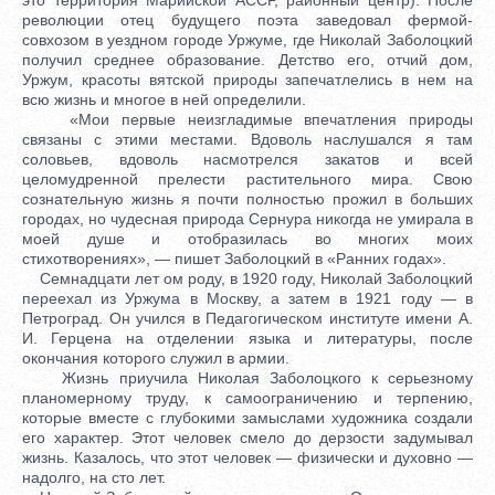
революции отец будущего поэта заведовал фермой-
совхозом в уездном городе Уржуме, где Николай Заболоцкий
получил среднее образование. Детство его, отчий дом,
Уржум, красоты вятской природы запечатлелись в нем на
всю жизнь и многое в ней определили.
«Мои первые неизгладимые впечатления природы
связаны с этими местами. Вдоволь наслушался я там
соловьев, вдоволь насмотрелся закатов и всей
целомудренной прелести растительного мира. Свою
сознательную жизнь я почти полностью прожил в больших
городах, но чудесная природа Сернура никогда не умирала в
моей душе и отобразилась во многих моих
стихотворениях», — пишет Заболоцкий в «Ранних годах».
Семнадцати лет ом роду, в 1920 году, Николай Заболоцкий
переехал из Уржума в Москву, а затем в 1921 году — в
Петроград. Он учился в Педагогическом институте имени А.
И. Герцена на отделении языка и литературы, после
окончания которого служил в армии.
Жизнь приучила Николая Заболоцкого к серьезному
планомерному труду, к самоограничению и терпению,
которые вместе с глубокими замыслами художника создали
его характер. Этот человек смело до дерзости задумывал
жизнь. Казалось, что этот человек — физически и духовно —
надолго, на сто лет.