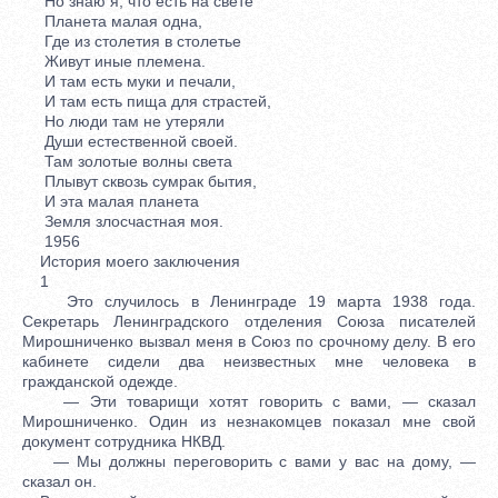
Но знаю я, что есть на свете
Планета малая одна,
Где из столетия в столетье
Живут иные племена.
И там есть муки и печали,
И там есть пища для страстей,
Но люди там не утеряли
Души естественной своей.
Там золотые волны света
Плывут сквозь сумрак бытия,
И эта малая планета
Земля злосчастная моя.
1956
История моего заключения
1
Это случилось в Ленинграде 19 марта 1938 года.
Секретарь Ленинградского отделения Союза писателей
Мирошниченко вызвал меня в Союз по срочному делу. В его
кабинете сидели два неизвестных мне человека в
гражданской одежде.
— Эти товарищи хотят говорить с вами, — сказал
Мирошниченко. Один из незнакомцев показал мне свой
документ сотрудника НКВД.
— Мы должны переговорить с вами у вас на дому, —
сказал он.