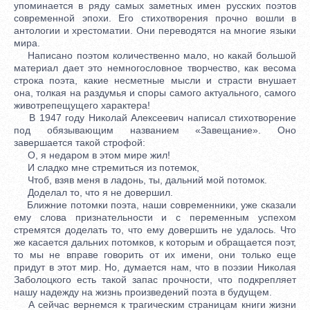
упоминается в ряду самых заметных имен русских поэтов
современной эпохи. Его стихотворения прочно вошли в
антологии и хрестоматии. Они переводятся на многие языки
мира.
Написано поэтом количественно мало, но какай большой
материал дает это немногословное творчество, как весома
строка поэта, какие несметные мысли и страсти внушает
она, толкая на раздумья и споры самого актуального, самого
животрепещущего характера!
В 1947 году Николай Алексеевич написал стихотворение
под обязывающим названием «Завещание». Оно
завершается такой строфой:
О, я недаром в этом мире жил!
И сладко мне стремиться из потемок,
Чтоб, взяв меня в ладонь, ты, дальний мой потомок.
Доделал то, что я не довершил.
Ближние потомки поэта, наши современники, уже сказали
ему слова признательности и с переменным успехом
стремятся доделать то, что ему довершить не удалось. Что
же касается дальних потомков, к которым и обращается поэт,
то мы не вправе говорить от их имени, они только еще
придут в этот мир. Но, думается нам, что в поэзии Николая
Заболоцкого есть такой запас прочности, что подкрепляет
нашу надежду на жизнь произведений поэта в будущем.
А сейчас вернемся к трагическим страницам книги жизни