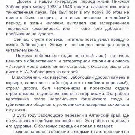
Доселе в нашей литературе период жизни Николая
Заболоцкого между 1938 и 1946 годами выглядел как некая
таинственная пауза. Где был поэт в эту пору? 0б этом не
принято было говорить, и в иных писаниях тяжелейший
период в жизни человека выглядел как засекреченная
творческая командировка или — еще чего доброго —
пребывание на курорте.
Сейчас, спустя полвека, читатель поэта узнал правду о
жизни Заболоцкого. Этому и посвящена лежащая перед
читателем книга.
Помимо небольшого (один печатный лист), но очень
ценного в общественном и литературном отношении очерка
«История моего заключения» осталось, к счастью, около ста
писем Н. А. Заболоцкого из лагерей.
В заключении, как известно, Заболоцкий дробил камень в
карьере, валил лес в тайге (при его-то любви к деревьям!),
строил дороги, был чертежником в проектном отделе
строительства, осуществлявшегося лагерниками. Эта работа
чертежника после непосильного физического труда и
губительного общения с уголовниками наверняка сохранила
ему жизнь.
В 1943 году Заболоцкого перевели в Алтайский край, где
он участвовал в добыче озерной соды. Эта работа подточила
его здоровье. С болезнью сердца он попал в лазарет.
Позднее на воле, в общении с людьми (я это проверил на