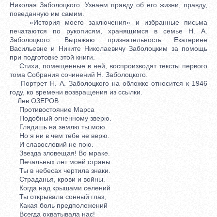
Николая Заболоцкого. Узнаем правду об его жизни, правду,
поведанную им самим.
«История моего заключения» и избранные письма
печатаются по рукописям, хранящимся в семье Н. А.
Заболоцкого. Выражаю признательность Екатерине
Васильевне и Никите Николаевичу Заболоцким за помощь
при подготовке этой книги.
Стихи, помещенные в ней, воспроизводят тексты первого
тома Собрания сочинений Н. Заболоцкого.
Портрет Н. А. Заболоцкого на обложке относится к 1946
году, ко времени возвращения из ссылки.
Лев ОЗЕРОВ
Противостояние Марса
Подобный огненному зверю.
Глядишь на землю ты мою.
Но я ни в чем тебе не верю.
И славословий не пою.
Звезда зловещая! Во мраке.
Печальных лет моей страны.
Ты в небесах чертила знаки.
Страданья, крови и войны.
Когда над крышами селений
Ты открывала сонный глаз,
Какая боль предположений
Всегда охватывала нас!