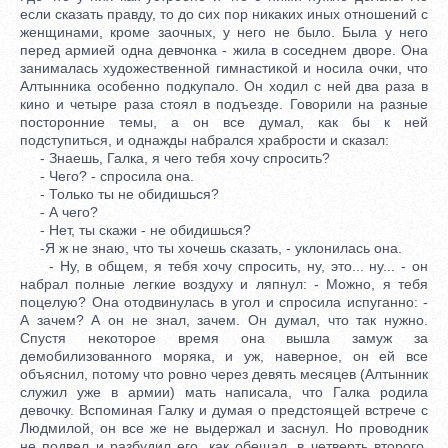
если сказать правду, то до сих пор никаких иных отношений с
женщинами, кроме заочных, у него не было. Была у него
перед армией одна девчонка - жила в соседнем дворе. Она
занималась художественной гимнастикой и носила очки, что
Алтынника особенно подкупало. Он ходил с ней два раза в
кино и четыре раза стоял в подъезде. Говорили на разные
посторонние темы, а он все думал, как бы к ней
подступиться, и однажды набрался храбрости и сказал:
- Знаешь, Галка, я чего тебя хочу спросить?
- Чего? - спросила она.
- Только ты не обидишься?
- А чего?
- Нет, ты скажи - не обидишься?
-Я ж не знаю, что ты хочешь сказать, - уклонилась она.
- Ну, в общем, я тебя хочу спросить, ну, это... ну... - он
набрал полные легкие воздуху и ляпнул: - Можно, я тебя
поцелую? Она отодвинулась в угол и спросила испуганно: -
А зачем? А он не знал, зачем. Он думал, что так нужно.
Спустя некоторое время она вышла замуж за
демобилизованного моряка, и уж, наверное, он ей все
объяснил, потому что ровно через девять месяцев (Алтынник
служил уже в армии) мать написала, что Галка родила
девочку. Вспоминая Галку и думая о предстоящей встрече с
Людмилой, он все же не выдержал и заснул. Но проводник
не подвел и разбудил его, как обещал, в четверть второго.