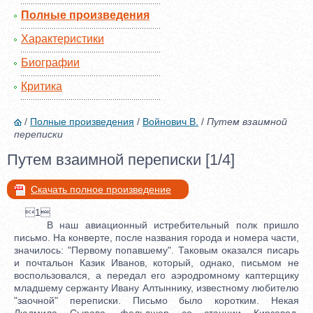
Полные произведения
Характеристики
Биографии
Критика
/
Полные произведения
/
Войнович В.
/
Путем взаимной
переписки
Путем взаимной переписки [1/4]
Скачать полное произведение
1
В наш авиационный истребительный полк пришло
письмо. На конверте, после названия города и номера части,
значилось: "Первому попавшему". Таковым оказался писарь
и почтальон Казик Иванов, который, однако, письмом не
воспользовался, а передал его аэродромному каптерщику
младшему сержанту Ивану Алтыннику, известному любителю
"заочной" переписки. Письмо было коротким. Некая
Людмила Сырова, фельдшер со станции Кирзавод,