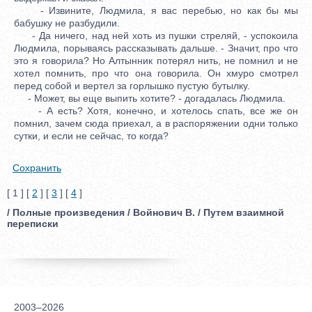
- Извините, Людмила, я вас перебью, но как бы мы
бабушку не разбудили.
- Да ничего, над ней хоть из пушки стреляй, - успокоила
Людмила, порываясь рассказывать дальше. - Значит, про что
это я говорила? Но Алтынник потерял нить, не помнил и не
хотел помнить, про что она говорила. Он хмуро смотрел
перед собой и вертел за горлышко пустую бутылку.
- Может, вы еще выпить хотите? - догадалась Людмила.
- А есть? Хотя, конечно, и хотелось спать, все же он
помнил, зачем сюда приехал, а в распоряжении одни только
сутки, и если не сейчас, то когда?
Сохранить
[ 1 ] [
2
] [
3
] [
4
]
/ Полные произведения / Войнович В. / Путем взаимной
переписки
2003–2026