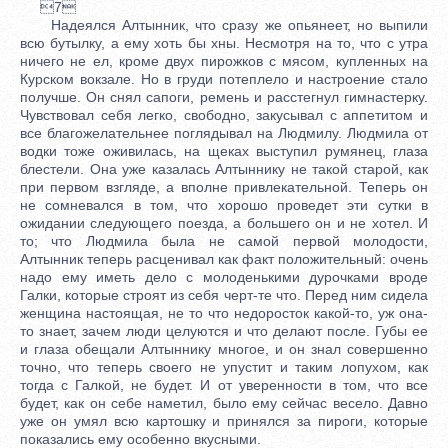
7
Надеялся Алтынник, что сразу же опьянеет, но выпили
всю бутылку, а ему хоть бы хны. Несмотря на то, что с утра
ничего не ел, кроме двух пирожков с мясом, купленных на
Курском вокзале. Но в груди потеплело и настроение стало
получше. Он снял сапоги, ремень и расстегнул гимнастерку.
Чувствовал себя легко, свободно, закусывал с аппетитом и
все благожелательнее поглядывал на Людмилу. Людмила от
водки тоже оживилась, на щеках выступил румянец, глаза
блестели. Она уже казалась Алтыннику не такой старой, как
при первом взгляде, а вполне привлекательной. Теперь он
не сомневался в том, что хорошо проведет эти сутки в
ожидании следующего поезда, а большего он и не хотел. И
то; что Людмила была не самой первой молодости,
Алтынник теперь расценивал как факт положительный: очень
надо ему иметь дело с молоденькими дурочками вроде
Галки, которые строят из себя черт-те что. Перед ним сидела
женщина настоящая, не то что недоросток какой-то, уж она-
то знает, зачем люди целуются и что делают после. Губы ее
и глаза обещали Алтыннику многое, и он знал совершенно
точно, что теперь своего не упустит и таким лопухом, как
тогда с Галкой, не будет. И от уверенности в том, что все
будет, как он себе наметил, было ему сейчас весело. Давно
уже он умял всю картошку и принялся за пироги, которые
показались ему особенно вкусными.