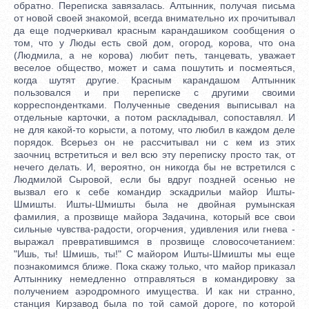
обратно. Переписка завязалась. Алтынник, получая письма
от новой своей знакомой, всегда внимательно их прочитывал
да еще подчеркивал красным карандашиком сообщения о
том, что у Люды есть свой дом, огород, корова, что она
(Людмила, а не корова) любит петь, танцевать, уважает
веселое общество, может и сама пошутить и посмеяться,
когда шутят другие. Красным карандашом Алтынник
пользовался и при переписке с другими своими
корреспондентками. Полученные сведения выписывал на
отдельные карточки, а потом раскладывал, сопоставлял. И
не для какой-то корысти, а потому, что любил в каждом деле
порядок. Всерьез он не рассчитывал ни с кем из этих
заочниц встретиться и вел всю эту переписку просто так, от
нечего делать. И, вероятно, он никогда бы не встретился с
Людмилой Сыровой, если бы вдруг поздней осенью не
вызвал его к себе командир эскадрильи майор Ишты-
Шмишты. Ишты-Шмишты была не двойная румынская
фамилия, а прозвище майора Задачина, который все свои
сильные чувства-радости, огорчения, удивления или гнева -
выражал превратившимся в прозвище словосочетанием:
"Ишь, ты! Шмишь, ты!" С майором Ишты-Шмишты мы еще
познакомимся ближе. Пока скажу только, что майор приказал
Алтыннику немедленно отправляться в командировку за
получением аэродромного имущества. И как ни странно,
станция Кирзавод была по той самой дороге, по которой