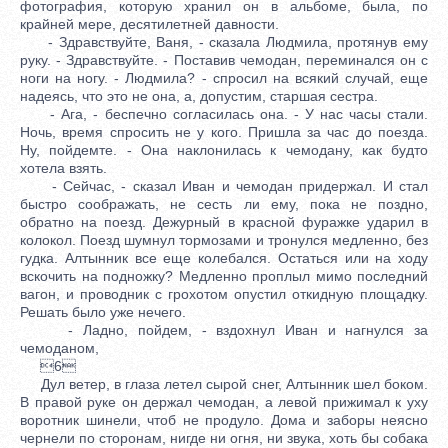
фотография, которую хранил он в альбоме, была, по
крайней мере, десятилетней давности.
- Здравствуйте, Ваня, - сказала Людмила, протянув ему
руку. - Здравствуйте. - Поставив чемодан, переминался он с
ноги на ногу. - Людмила? - спросил на всякий случай, еще
надеясь, что это не она, а, допустим, старшая сестра.
- Ага, - беспечно согласилась она. - У нас часы стали.
Ночь, время спросить не у кого. Пришла за час до поезда.
Ну, пойдемте. - Она наклонилась к чемодану, как будто
хотела взять.
- Сейчас, - сказал Иван и чемодан придержал. И стал
быстро соображать, не сесть ли ему, пока не поздно,
обратно на поезд. Дежурный в красной фуражке ударил в
колокол. Поезд шумнул тормозами и тронулся медленно, без
гудка. Алтынник все еще колебался. Остаться или на ходу
вскочить на подножку? Медленно проплыл мимо последний
вагон, и проводник с грохотом опустил откидную площадку.
Решать было уже нечего.
- Ладно, пойдем, - вздохнул Иван и нагнулся за
чемоданом,
6
Дул ветер, в глаза летел сырой снег, Алтынник шел боком.
В правой руке он держал чемодан, а левой прижимал к уху
воротник шинели, чтоб не продуло. Дома и заборы неясно
чернели по сторонам, нигде ни огня, ни звука, хоть бы собака