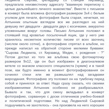
предлагала неизвестному адресату "взаимную переписку с
целью дальнейшего личного знакомства". Вместе с письмом
в конверт была вложена фотография размером 3х4 с белым
уголком для печати, фотография была старая, нечеткая, но
Алтынник опытным взглядом все же разглядел на ней
девушку лет двадцати - двадцати двух с косичками, аккуратно
уложенными вокруг головы. Письмо Алтынник положил в
стоявший под кроватью посылочный ящик, где у него уже
хранилось несметное количество писем от всех заочниц
(числом около сотни), а фотографию спрятал в альбом, но
прежде написал на обратной стороне мелкими буквами:
"Сырова Людмила, ст. Кирзавод, Медик, г. рождения - ?"
Потом достал из того же альбома свою фотокарточку
размером 9х12, где он был изображен в диагоналевом
кителе со значком классного специалиста (чужим) и в такой
позе, как будто именно в момент фотографирования он
сочинял стихи или же размышлял над загадками
мироздания. Фотографию эту положил он на тумбочку перед
собой и принялся за ответ. Надо сразу сказать, что своими
изображениями Алтынник особенно не разбрасывался.
Бывало и так, что для смеху вкладывал в конверт
фотографию, сорванную с доски отличников учебно-боевой
и политической подготовки. Но над Людмилой Сыровой
подшучивать не захотелось - она произвела на него хорошее