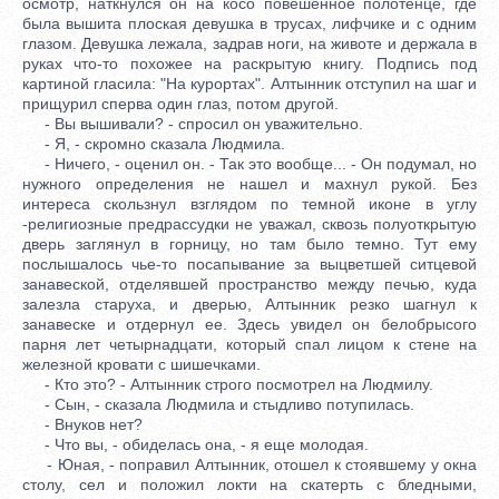
осмотр, наткнулся он на косо повешенное полотенце, где
была вышита плоская девушка в трусах, лифчике и с одним
глазом. Девушка лежала, задрав ноги, на животе и держала в
руках что-то похожее на раскрытую книгу. Подпись под
картиной гласила: "На курортах". Алтынник отступил на шаг и
прищурил сперва один глаз, потом другой.
- Вы вышивали? - спросил он уважительно.
- Я, - скромно сказала Людмила.
- Ничего, - оценил он. - Так это вообще... - Он подумал, но
нужного определения не нашел и махнул рукой. Без
интереса скользнул взглядом по темной иконе в углу
-религиозные предрассудки не уважал, сквозь полуоткрытую
дверь заглянул в горницу, но там было темно. Тут ему
послышалось чье-то посапывание за выцветшей ситцевой
занавеской, отделявшей пространство между печью, куда
залезла старуха, и дверью, Алтынник резко шагнул к
занавеске и отдернул ее. Здесь увидел он белобрысого
парня лет четырнадцати, который спал лицом к стене на
железной кровати с шишечками.
- Кто это? - Алтынник строго посмотрел на Людмилу.
- Сын, - сказала Людмила и стыдливо потупилась.
- Внуков нет?
- Что вы, - обиделась она, - я еще молодая.
- Юная, - поправил Алтынник, отошел к стоявшему у окна
столу, сел и положил локти на скатерть с бледными,