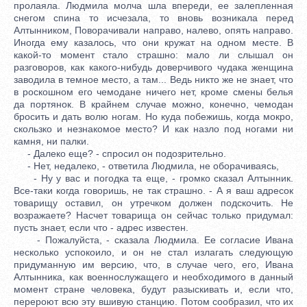
пролаяла. Людмила молча шла впереди, ее залепленная
снегом спина то исчезала, то вновь возникала перед
Алтынником, Поворачивали направо, налево, опять направо.
Иногда ему казалось, что они кружат на одном месте. В
какой-то момент стало страшно: мало ли слышал он
разговоров, как какого-нибудь доверчивого чудака женщина
заводила в темное место, а там... Ведь никто же не знает, что
в роскошном его чемодане ничего нет, кроме смены белья
да портянок. В крайнем случае можно, конечно, чемодан
бросить и дать волю ногам. Но куда побежишь, когда мокро,
скользко и незнакомое место? И как назло под ногами ни
камня, ни палки.
- Далеко еще? - спросил он подозрительно.
- Нет, недалеко, - ответила Людмила, не оборачиваясь,
- Ну у вас и погодка та еще, - громко сказал Алтынник.
Все-таки когда говоришь, не так страшно. - А я ваш адресок
товарищу оставил, он утречком должен подскочить. Не
возражаете? Насчет товарища он сейчас только придумал:
пусть знает, если что - адрес известен.
- Пожалуйста, - сказала Людмила. Ее согласие Ивана
несколько успокоило, и он не стал излагать следующую
придуманную им версию, что, в случае чего, его, Ивана
Алтынника, как военнослужащего и необходимого в данный
момент стране человека, будут разыскивать и, если что,
перероют всю эту вшивую станцию. Потом сообразил, что их