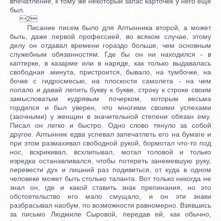
впечатление, к тому же некоторый запас карточек у него еще
был.
2
Писание писем было для Алтынника второй, а может
быть, даже первой профессией, во всяком случае, этому
делу он отдавал времени гораздо больше, чем основным
служебным обязанностям. Где бы он ни находился - в
каптерке, в казарме или в наряде, как только выдавалась
свободная .минута, пристроится, бывало, на тумбочке, на
бочке с гидросмесью, на плоскости самолета - на чем
попало и давай лепить букву к букве, строку к строке своим
замысловатым кудрявым почерком, которым весьма
гордился и был уверен, что многими своими успехами
(заочными) у женщин в значительной степени обязан ему.
Писал он легко и быстро. Одно слово тянуло за собой
другое. Алтынник едва успевал запечатлеть его на бумаге и
при этом размахивал свободной рукой, бормотал что-то под
нос, вскрикивал, всхлипывал, мотал головой и только
изредка останавливался, чтобы потереть занемевшую руку,
перевести дух и лишний раз подивиться, от куда в одном
человеке может быть столько таланта. Вот только никогда не
знал он, где и какой ставить знак препинания, но это
обстоятельство его мало смущало, и он эти знаки
разбрасывал наобум, по возможности равномерно. Взявшись
за письмо Людмиле Сыровой, передав ей, как обычно,