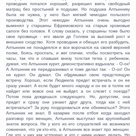
проводник попался хороший, разрешил взять свободный
матрац без простыней и подушки. Но подушка Алтыннику
была не нужна, у него был мягкий чемодан польского
производства. Этот чемодан Алтынник очень выгодно
выменял у старшины Ефремовского на старые хромовые
сапоги без головок. К слову сказать, у старшины тоже было
свое прозвище - его звали де Голлем за высокий рост и
внешнее сходство. Хотя проводник и обещал его разбудить,
Алтынник не понадеялся и все ворочался на своей верхней
полке, боясь проспать, и жег спички, чтобы посмотреть на
часы, так что и спавшая внизу толстая тетка с ребенком,
думая, что Алтынник курит, демонстративно вздыхала: - О-ох!
А Алтынник ее передразнивал и тоже делал так: - О-ох! Он
не курил. Он думал. Он обдумывал свою предстоящую
встречу. Хорошо, если Людмила придет встречать и он ее
сразу узнает. А если будет много народу и он ее в толпе не
найдет или вовсе она не выйдет, а он слезет с поезда?
Потом пока дождешься следующего. Но, допустим, она
придет и сразу они узнают друг друга, тогда как с ней
встречаться? За руку поздороваться или обниматься? Этого
Алтынник не знал. В казарме после отбоя когда заходил
разговор про женщин, Алтынник выступал как крупнейший
знаток вопроса. Ни у кого из его слушателей не возникало
сомнения, что уж кто-кто, а Алтынник все знает про женщин.
Где что у них как устроено и что с ними нужно делать. Но