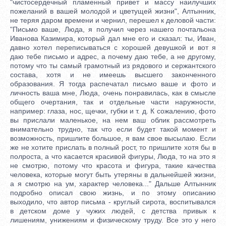
"чистосердечный пламенный привет и массу наилучших
пожеланий в вашей молодой и цветущей жизни", Алтынник,
не теряя даром времени и чернил, перешел к деловой части:
"Письмо ваше, Люда, я получил через нашего почтальона
Иванова Казимира, который дал мне его и сказал: ты, Иван,
давно хотел переписываться с хорошей девушкой и вот я
даю тебе письмо и адрес, а почему даю тебе, а не другому,
потому что ты самый грамотный из рядового и сержантского
состава, хотя и не имеешь высшего законченного
образования. Я тогда распечатал письмо ваше и фото и
личность ваша мне, Люда, очень понравилась, как в смысле
общего очертания, так и отдельные части наружности,
например: глаза, нос, щечки, губки и т. д. К сожалению, фото
вы прислали маленькое, на нем ваш облик рассмотреть
внимательно трудно, так что если будет такой момент и
возможность, пришлите большое, я вам свое высылаю. Если
же не хотите прислать в полный рост, то пришлите хотя бы в
полроста, а что касается красивой фигуры, Люда, то на это я
не смотрю, потому что красота и фигура, такие качества
человека, которые могут быть утеряны в дальнейшей жизни,
а я смотрю на ум, характер человека..." Дальше Алтынник
подробно описал свою жизнь, и по этому описанию
выходило, что автор письма - круглый сирота, воспитывался
в детском доме у чужих людей, с детства привык к
лишениям, унижениям и физическому труду. Все это у него