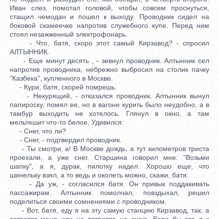
Иван слез, помотал головой, чтобы совсем проснуться,
стащил чемодан и пошел к выходу. Проводник сидел на
боковой скамеечке напротив служебного купе. Перед ним
стоял незажженный электрофонарь.
- Что, батя, скоро этот самый Кирзавод? - спросил
АЛТЫННИК.
- Еще минут десять , - зевнул проводник. Алтынник сел
напротив проводника, небрежно выбросил на столик пачку
"Казбека", купленного в Москве.
- Кури, батя, скорей помрешь.
- Некурящий, - отказался проводник. Алтынник вынул
папироску, помял ее, но в вагоне курить было неудобно, а в
тамбур выходить не хотелось. Глянул в окно, а там
мельтешит что-то белое, Удивился:
- Снег, что ли?
- Снег, - подтвердил проводник.
- Ты смотри, а! В Москве дождь, а тут километров триста
проехали, а уже снег. Старшина говорил мне: "Возьми
шапку", а я, дурак, пилотку надел. Хорошо еще, что
шинельку взял, а то ведь и околеть можно, скажи, батя.
- Да уж, - согласился батя. Он привык поддакивать
пассажирам. Алтынник помолчал, повздыхал, решил
поделиться своими сомнениями с проводником.
- Вот, батя, еду я на эту самую станцию Кирзавод, так, а
встретят меня или не встретят, не знаю. Если бы это я к