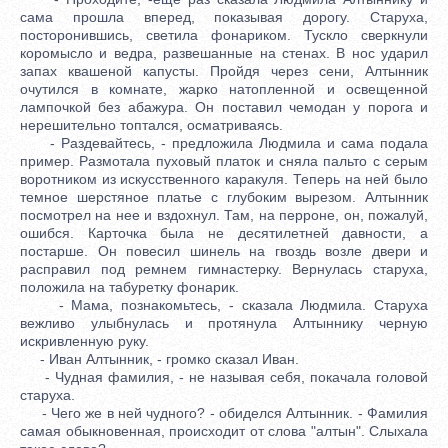
сама прошла вперед, показывая дорогу. Старуха,
посторонившись, светила фонариком. Тускло сверкнули
коромысло и ведра, развешанные на стенах. В нос ударил
запах квашеной капусты. Пройдя через сени, Алтынник
очутился в комнате, жарко натопленной и освещенной
лампочкой без абажура. Он поставил чемодан у порога и
нерешительно топтался, осматриваясь.
- Раздевайтесь, - предложила Людмила и сама подала
пример. Размотала пуховый платок и сняла пальто с серым
воротником из искусственного каракуля. Теперь на ней было
темное шерстяное платье с глубоким вырезом. Алтынник
посмотрел на нее и вздохнул. Там, на перроне, он, пожалуй,
ошибся. Карточка была не десятилетней давности, а
постарше. Он повесил шинель на гвоздь возле двери и
расправил под ремнем гимнастерку. Вернулась старуха,
положила на табуретку фонарик.
- Мама, познакомьтесь, - сказала Людмила. Старуха
вежливо улыбнулась и протянула Алтыннику черную
искривленную руку.
- Иван Алтынник, - громко сказал Иван.
- Чудная фамилия, - не называя себя, покачала головой
старуха.
- Чего же в ней чудного? - обиделся Алтынник. - Фамилия
самая обыкновенная, происходит от слова "алтын". Слыхала