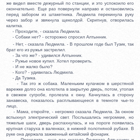
же видел вместе дежурный по станции, и это успокоило его
окончательно. Еще раз повернули направо и остановились
перед забором из штакетника. Людмила перекинула руку
через забор и звякнула щеколдой. Скрипнув, отворилась
калитка.
- Проходите, - сказала Людмила.
- Собаки нет? - осторожно спросил Алтынник.
- Нет, - сказала Людмила. - В прошлом годе был Тузик, так
брат его из ружья застрелил.
- За что же? - удивился Алтынник.
- Ружье новое купил. Хотел проверить.
- И не жалко было?
- Кого? - удивилась Людмила.
- Да Тузика.
- Так это ж собака. Маленьким кулачком в шерстяной
варежке долго она колотила в закрытую дверь, потом, утопая
в свежем сугробе, пролезла к окну. Качнулась в сторону
занавеска, показалось расплывающееся в темноте чье-то
лицо,
- Мама, откройте, - негромко сказала Людмила. За окном
вспыхнул электрический свет. Послышались негромкие, но
тяжелые шаги, дверь распахнулась, и на пороге появилась
крупная старуха в валенках, в нижней полотняной рубахе. В
руке она держала зажженный китайский фонарик.
- Проходите, -еще раз сказала Людмила Алтыннику и