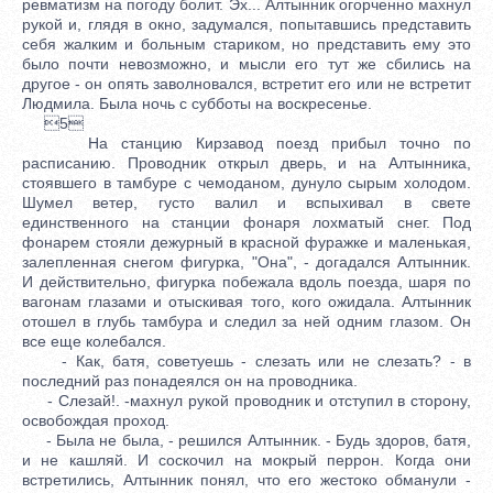
ревматизм на погоду болит. Эх... Алтынник огорченно махнул
рукой и, глядя в окно, задумался, попытавшись представить
себя жалким и больным стариком, но представить ему это
было почти невозможно, и мысли его тут же сбились на
другое - он опять заволновался, встретит его или не встретит
Людмила. Была ночь с субботы на воскресенье.
5
На станцию Кирзавод поезд прибыл точно по
расписанию. Проводник открыл дверь, и на Алтынника,
стоявшего в тамбуре с чемоданом, дунуло сырым холодом.
Шумел ветер, густо валил и вспыхивал в свете
единственного на станции фонаря лохматый снег. Под
фонарем стояли дежурный в красной фуражке и маленькая,
залепленная снегом фигурка, "Она", - догадался Алтынник.
И действительно, фигурка побежала вдоль поезда, шаря по
вагонам глазами и отыскивая того, кого ожидала. Алтынник
отошел в глубь тамбура и следил за ней одним глазом. Он
все еще колебался.
- Как, батя, советуешь - слезать или не слезать? - в
последний раз понадеялся он на проводника.
- Слезай!. -махнул рукой проводник и отступил в сторону,
освобождая проход.
- Была не была, - решился Алтынник. - Будь здоров, батя,
и не кашляй. И соскочил на мокрый перрон. Когда они
встретились, Алтынник понял, что его жестоко обманули -