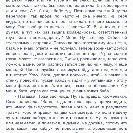
матери ехал, так она бы, конечно, встретила. В любое время
дня и ночи, А я, батя, к бабе еду. Познакомился с ней путем
переписки, так вроде по карточке она ничего, из себя
видная, но на личность я ее не видал, ни чего сказать не
могу. Она вообще-то писала - "приезжай". Я, конечно, и не
думал, а тут как раз вышла командировка, ответственный
груз. Кого в командировку? Меня. Ну, вот еду. Отбил ей
телеграмму - встречай. Получила она телеграмму или нет, я,
батя, не знаю, ответа ж не получал. Теперь возникает другой
вопрос, если даже и встретит, она меня первый раз видит в
глаза, может не согласиться, Скажет, распишемся, тогда хоть
ложкой, а мне, батя, расписываться сейчас ни к чему. Я еще
молодой. После службы в техникум пойду, а потом, может, и
в институт. Хочу, батя, диплом получить, чтобы в рамке на
стенку повесить, пускай каждый видит - у Алтынника - это у
меня фамилия такая, Алтынник, - высшее образование. А у
меня, батя, через две станции еще одна живет баба
- Наташка. Тоже заочница. Ну, та, правда, хроменькая.
Сама написала: "Ваня, я должна вас сразу предупредить,
что имею физнедостаток, левая нога у меня в результате
травмы короче правой на два сантиметра, но если надену
чуть повыше каблук, это почти незаметно". Ну, тут заметно
или незаметно, а ломаться, я думаю, не должна, потому что
хоть какой там каблук не подставляй, а хроменькая есть