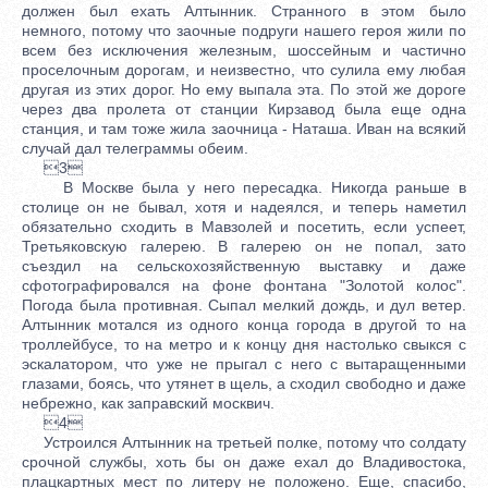
должен был ехать Алтынник. Странного в этом было
немного, потому что заочные подруги нашего героя жили по
всем без исключения железным, шоссейным и частично
проселочным дорогам, и неизвестно, что сулила ему любая
другая из этих дорог. Но ему выпала эта. По этой же дороге
через два пролета от станции Кирзавод была еще одна
станция, и там тоже жила заочница - Наташа. Иван на всякий
случай дал телеграммы обеим.
3
В Москве была у него пересадка. Никогда раньше в
столице он не бывал, хотя и надеялся, и теперь наметил
обязательно сходить в Мавзолей и посетить, если успеет,
Третьяковскую галерею. В галерею он не попал, зато
съездил на сельскохозяйственную выставку и даже
сфотографировался на фоне фонтана "Золотой колос".
Погода была противная. Сыпал мелкий дождь, и дул ветер.
Алтынник мотался из одного конца города в другой то на
троллейбусе, то на метро и к концу дня настолько свыкся с
эскалатором, что уже не прыгал с него с вытаращенными
глазами, боясь, что утянет в щель, а сходил свободно и даже
небрежно, как заправский москвич.
4
Устроился Алтынник на третьей полке, потому что солдату
срочной службы, хоть бы он даже ехал до Владивостока,
плацкартных мест по литеру не положено. Еще, спасибо,