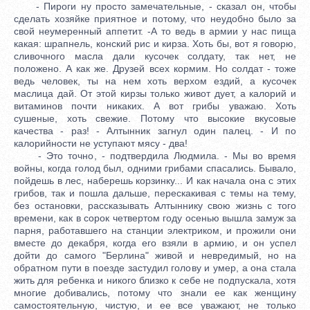
- Пироги ну просто замечательные, - сказал он, чтобы
сделать хозяйке приятное и потому, что неудобно было за
свой неумеренный аппетит. -А то ведь в армии у нас пища
какая: шрапнель, конский рис и кирза. Хоть бы, вот я говорю,
сливочного масла дали кусочек солдату, так нет, не
положено. А как же. Друзей всех кормим. Но солдат - тоже
ведь человек, ты на нем хоть верхом ездий, а кусочек
маслица дай. От этой кирзы только живот дует, а калорий и
витаминов почти никаких. А вот грибы уважаю. Хоть
сушеные, хоть свежие. Потому что высокие вкусовые
качества - раз! - Алтынник загнул один палец. - И по
калорийности не уступают мясу - два!
- Это точно, - подтвердила Людмила. - Мы во время
войны, когда голод был, одними грибами спасались. Бывало,
пойдешь в лес, наберешь корзинку... И как начала она с этих
грибов, так и пошла дальше, перескакивая с темы на тему,
без остановки, рассказывать Алтыннику свою жизнь с того
времени, как в сорок четвертом году осенью вышла замуж за
парня, работавшего на станции электриком, и прожили они
вместе до декабря, когда его взяли в армию, и он успел
дойти до самого "Берлина" живой и невредимый, но на
обратном пути в поезде застудил голову и умер, а она стала
жить для ребенка и никого близко к себе не подпускала, хотя
многие добивались, потому что знали ее как женщину
самостоятельную, чистую, и ее все уважают, не только