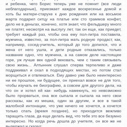
и ребенка, чего Борис теперь уже не помнит (все люди
неблагодарные), приезжает каждое воскресенье домой и
хоть бы матери-старухе к дню рождения или на восьмое
марта подарил ситцу на платье или сто граммов конфет,
дело не в деньгах, конечно, хотя знает, что фельдшеру много
не платят, несмотря на выслугу лет, так он еще, как приедет,
требует каждый раз, чтобы она ему пол-литра поставила,
мужчина, известно, за пол-литра мать родную продаст, как,
например, сосед-учитель, который до того допился, что и
жена от него ушла, и дети родные отказались, только
название одно, что мужчина, а на самом деле настоящее
горе, уж лучше век одной вековать, чем с таким связывать
свою жизнь... Алтынник слушал сперва терпеливо и даже
поддакивал и охал в подходящих местах, но потом стал
морщиться и отвлекаться. Ему давно уже было неинтересно
ни ее прошлое, ни будущее, он приехал вовсе не для того,
чтобы изучать ее биографию, а совсем для другого дела, на
что он и хотел ей как- нибудь намекнуть, но невозможно
было прорваться, она все сыпала и сыпала на него свои
рассказы, как из мешка, один за другим, и все в такой
жалобной интонации, что уже ничего не хочется, а хочется
только спать (время позднее), но приходится вежливо
таращить глаза, да еще делать вид, что тебе это все безумно
интересно. Но когда речь дошла до учителя, он все же не
выдержал и сказал: