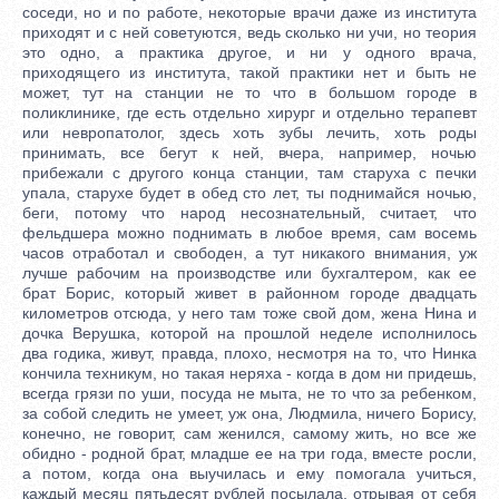
соседи, но и по работе, некоторые врачи даже из института
приходят и с ней советуются, ведь сколько ни учи, но теория
это одно, а практика другое, и ни у одного врача,
приходящего из института, такой практики нет и быть не
может, тут на станции не то что в большом городе в
поликлинике, где есть отдельно хирург и отдельно терапевт
или невропатолог, здесь хоть зубы лечить, хоть роды
принимать, все бегут к ней, вчера, например, ночью
прибежали с другого конца станции, там старуха с печки
упала, старухе будет в обед сто лет, ты поднимайся ночью,
беги, потому что народ несознательный, считает, что
фельдшера можно поднимать в любое время, сам восемь
часов отработал и свободен, а тут никакого внимания, уж
лучше рабочим на производстве или бухгалтером, как ее
брат Борис, который живет в районном городе двадцать
километров отсюда, у него там тоже свой дом, жена Нина и
дочка Верушка, которой на прошлой неделе исполнилось
два годика, живут, правда, плохо, несмотря на то, что Нинка
кончила техникум, но такая неряха - когда в дом ни придешь,
всегда грязи по уши, посуда не мыта, не то что за ребенком,
за собой следить не умеет, уж она, Людмила, ничего Борису,
конечно, не говорит, сам женился, самому жить, но все же
обидно - родной брат, младше ее на три года, вместе росли,
а потом, когда она выучилась и ему помогала учиться,
каждый месяц пятьдесят рублей посылала, отрывая от себя