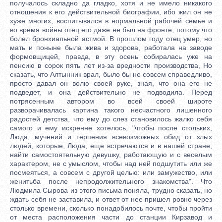
получалось складно да гладко, хотя и не имело никакого
отношения к его действительной биографии, ибо жил он не
хуже многих, воспитывался в нормальной рабочей семье и
во время войны отец его даже не был на фронте, потому что
болел бронхиальной астмой. В прошлом году отец умер, но
мать и поныне была жива и здорова, работала на заводе
формовщицей, правда, в эту осень собиралась уже на
пенсию в сорок пять лет из-за вредности производства, Но
сказать, что Алтынник врал, было бы не совсем справедливо,
просто давал он волю своей руке, зная, что она его не
подведет, и она действительно не подводила. Перед
потрясенным автором во всей своей широте
разворачивалась картина такого несчастного лишенного
радостей детства, что ему до слез становилось жалко себя
самого и ему искренне хотелось, "чтобы после стольких,
Люда, мучений и терпения всевозможных обид от злых
людей, которые, Люда, еще встречаются и в нашей стране,
найти самостоятельную девушку, работающую и с веселым
характером, не с умыслом, чтобы над ней подшутить или же
посмеяться, а совсем с другой целью: или замужество, или
женитьба после непродолжительного знакомства". Что
Людмила Сырова из этого письма поняла, трудно сказать, но
ждать себя не заставила, и ответ от нее пришел ровно через
столько времени, сколько понадобилось почте, чтобы пройти
от места расположения части до станции Кирзавод и