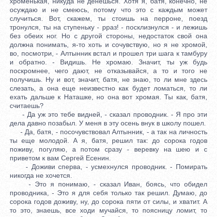
хроменькая, никуда не денешься. Хотя я, батя, конечно, не
осуждаю и не смеюсь, потому что это с каждым может
случиться. Вот, скажем, ты стоишь на перроне, поезд
тронулся, ты на ступеньку - рраз! - посклизнулся - и лежишь
без обеих ног. Но с другой стороны, недостаток свой она
должна понимать, я-то хоть и сочувствую, но я не хромой,
во, посмотри, - Алтынник встал и прошел три шага к тамбуру
и обратно. - Видишь. Не хромаю. Значит, ты уж будь
поскромнее, чего дают, не отказывайся, а то и того не
получишь. Ну и вот, значит, батя, не знаю, то ли мне здесь
слезать, а она еще неизвестно как будет ломаться, то ли
ехать дальше к Наташке, но она вот хромая. Ты как, батя,
считаешь?
- Да уж это тебе видней, - сказал проводник. - Я про эти
дела давно позабыл. У меня в эту осень внук в школу пошел.
- Да, батя, - посочувствовал Алтынник, - а так на личность
ты еще молодой. А я, батя, решил так: до сорока годов
поживу, погуляю, а потом сразу - веревку на шею и с
приветом к вам Сергей Есенин.
- Доживи сперва, - усмехнулся проводник. - Помирать
никогда не хочется.
- Это я понимаю, - сказал Иван, боясь, что обидел
проводника, - Это я для себя только так решил. Думаю, до
сорока годов доживу, ну, до сорока пяти от силы, и хватит. А
то это, знаешь, все ходи мучайся, то поясницу ломит, то