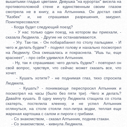
вышитыми гладью цветами. Девушка "на курортах" висела на
противоположной стене и единственным своим глазом
смотрела не в книгу, а на Алтынника. Он достал свой
"Казбек" и, не спрашивая разрешения, закурил.
Поинтересовался:
- Когда будет следующий поезд?
- У нас только один поезд, на котором вы приехали, -
сказала Людмила. - Другие не останавливаются.
- Угу. Так-так. - Он побарабанил по столу пальцами. - И
чего ж делать будем? - поднял голову и нахально посмотрел
на Людмилу. Она смешалась и покраснела. "Ишь ты, еще
краснеет", - про себя удивился Алтынник.
- Ну, так я спрашиваю: чего делать будем? - повторил он
свой вопрос, чувствуя, что сейчас может сказать все, что
хочет.
- Кушать хотите? - не поднимая глаз, тихо спросила
Людмила,
- Кушать? - понимающе переспросил Алтынник и
посмотрел на часы (было без пяти три). -Чего ж делать?
Давайте кушать. В одну минуту Людмила стащила со стола
скатерть, постелила клеенку, и не успел Алтынник
оглянуться, на столе стояли пол-литра водки, теплая еще
жареная картошка с салом и пироги с грибами.
- Со знакомством, - сказал Алтынник, подняв стакан.
- Со знакомством, - кивнула Людмила.