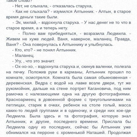
такое слово?
- Нет, не слыхала, - отказалась старуха,
- Как не слыхала? - изумился Алтынник. - Алтын, в старое
время деньги такие были.
- Эх, милай, - вздохнула старуха. - У нас денег не то что в
старое время, а и теперь нету.
- Полно вам прибедняться, - возразила Людмила. -
Живем не хуже людей. Ваня, наверное, маланец. Правда,
Ваня? - Она повернулась к Алтыннику и улыбнулась.
- Кто, кто? - не понял Алтынник.
- Маланец.
- Угу, , что это значит.
- Ох-хо-хо, - вздохнула старуха и, скинув валенки, полезла
на печку. Положив руки в карманы, Алтынник прошел по
комнате, осмотрелся. Комната была самая обыкновенная -
деревенская. Ведра с водой на лавке возле двери, тут же
рукомойник, дальше на стене портрет Кагановича, под ним
рамочка с налезающими одна на другую фотографиями.
Красноармеец в довоенной форме с треугольничками на
петлицах, старик в очках, ребенок на столе голый, масса
каких-то людей группами и в одиночку, и среди них кое-где
Людмила. Была здесь и та фотография, которую знал
Алтынник, и другие, последнего времени. Прислала бы
Людмила одну из последних, сейчас бы Алтынник уже
обнимался на перроне с хроменькой Наташей. Продолжая