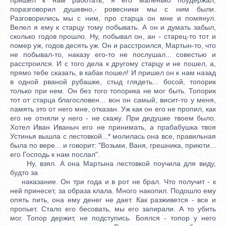
поразговорил душевно,- ровесники мы с ним были.
Разговорились мы с ним, про старца он мне и помянул.
Велел я ему к старцу тому побывать. А он и думать забыл,
сколько годов прошло. Ну, побывал он, ан - старец-то тот и
помер уж, годов десять уж. Он и расстроился, Мартын-то, что
не побывал-то, наказу его-то не послушал... совестью и
расстроился. И с того дела к другому старцу и не пошел, а,
прямо тебе сказать, в кабак пошел! И пришел он к нам назад
в одной рваной рубашке, стыд глядеть... босой, топорик
только при нем. Он без того топорика не мог быть. Топорик
тот от старца благословен... вон он самый, висит-то у меня,
память это от него мне, отказан. Уж как он его не пропил, как
его не отняли у него - не скажу. При дедушке твоем было.
Хотел Иван Иваныч его не принимать, а прабабушка твоя
Устинья вышла с лестовкой...* молилась она все, правильная
была по вере... и говорит: "Возьми, Ваня, грешника, приюти...
его Господь к нам послал".
Ну, взял. А она Мартына лестовкой поучила для виду,
будто за
наказание. Он три года и в рот не брал. Что получит - к
ней принесет, за образа клала. Много накопил. Подошло ему
опять пить, она ему денег не дает. Как разживется - все и
пропьет. Стало его бесовать, мы его запирали. А то убить
мог. Топор держит, не подступись. Боялся - топор у него