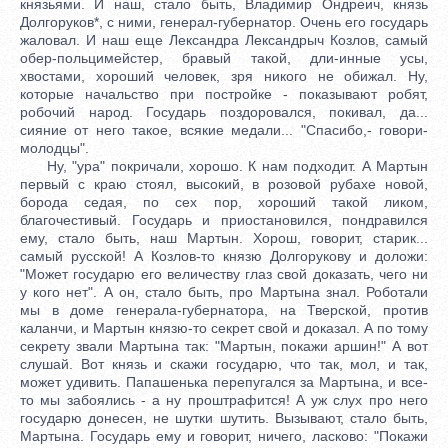
князьями. И наш, стало быть, Владимир Ондреич, князь
Долгоруков*, с ними, генерал-губернатор. Очень его государь
жаловал. И наш еще Лександра Лександрыч Козлов, самый
обер-польцимейстер, бравый такой, дли-инные усы,
хвостами, хороший человек, зря никого не обижал. Ну,
которые начальство при постройке - показывают робят,
робочий народ. Государь поздоровался, покивал, да...
сияние от него такое, всякие медали... "Спасибо,- говори-
молодцы".
Ну, "ура" покричали, хорошо. К нам подходит. А Мартын
первый с краю стоял, высокий, в розовой рубахе новой,
борода седая, по сех пор, хороший такой ликом,
благочестивый. Государь и приостановился, пондравился
ему, стало быть, наш Мартын. Хорош, говорит, старик...
самый русской! А Козлов-то князю Долгорукову и доложи:
"Может государю его величеству глаз свой доказать, чего ни
у кого нет". А он, стало быть, про Мартына знал. Роботали
мы в доме генерала-губернатора, на Тверской, против
каланчи, и Мартын князю-то секрет свой и доказал. А по тому
секрету звали Мартына так: "Мартын, покажи аршин!" А вот
слушай. Вот князь и скажи государю, что так, мол, и так,
может удивить. Папашенька перепугался за Мартына, и все-
то мы забоялись - а ну проштрафится! А уж слух про него
государю донесен, не шутки шутить. Вызывают, стало быть,
Мартына. Государь ему и говорит, ничего, ласково: "Покажи