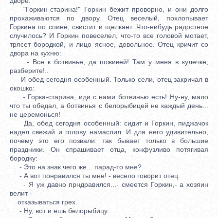
дворе:
"Горкин-старина!" Горкин бежит проворно, и они долго
прохаживаются по двору. Отец веселый, похлопывает
Горкина по спине, свистит и щелкает. Что-нибудь радостное
случилось? И Горкин повеселел, что-то все головой мотает,
трясет бородкой, и лицо ясное, довольное. Отец кричит со
двора на кухню:
- Все к ботвинье, да поживей! Там у меня в кулечке,
разберите!..
И обед сегодня особенный. Только сели, отец закричал в
окошко:
- Горка-старина, иди с нами ботвинью есть! Ну-ну, мало
что ты обедал, а ботвинья с белорыбицей не каждый день...
не церемонься!
Да, обед сегодня особенный: сидит и Горкин, пиджачок
надел свежий и голову намаслил. И для него удивительно,
почему это его позвали: так бывает только в большие
праздники. Он спрашивает отца, конфузливо потягивая
бородку:
- Это на знак чего же... парад-то мне?
- А вот понравился ты мне! - весело говорит отец.
- Я уж давно прндравился...- смеется Горкин,- а хозяин
велит -
отказываться грех.
- Ну, вот и ешь белорыбицу.