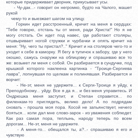
которые придерживает дворник, прикусывает усы.
- Чу-дак...- говорит он негромко, будто на Чалого, машет
рукой
чему-то и выезжает шагом на улицу.
Горкин идет расстроенный, кричит на меня в сердцах:
"Тебе говорю, отстань ты от меня, ради Христа!" Но я не
могу отстать. Он идет под навес, где работают столяры,
отшвыривает ногой стружки и чурбачки и опять кричит на
меня: "Ну, чего ты пристал?.." Кричит и на столяров чего-то и
уходит к себе в каморку. Я бегу в тупичок к забору, где у него
окошко, сажусь снаружи на облицовку и спрашиваю все то
же: возьмет ли меня с собой. Он разбирается в сундучке, под
крышкой которого наклеена картинка - "Троице-Сергиева
лавра", лопнувшая по щелкам и полинявшая. Разбирается и
ворчит:
- Не-эт, меня не удержите... к Серги-Троице я уйду, к
Преподобному... уйду. Все я да я... и без меня управитесь. И
Ондрюшка меня заступит, и Степан справится... по
филенкам-то приглядеть, велико дело! А по подрядам
сновать - прошла моя пора. Косой не запьянствует, нечего
бояться... коли дал мне слово-зарок - из уважения соблюдет.
Как раз самая пора, теплынь, народу теперь по всем
дорогам... Не-эт, меня не удержите.
- А меня-то... обещался ты, а?..- спрашиваю я его и
чувствую