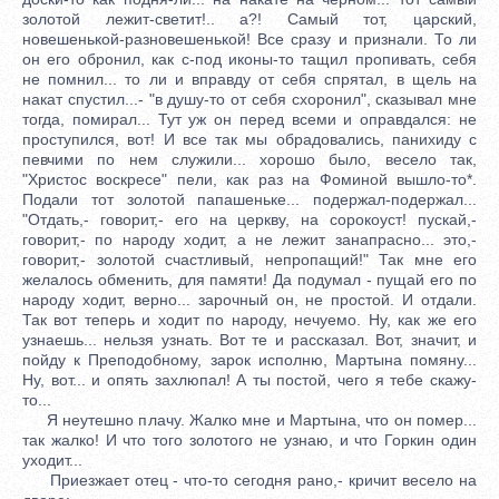
золотой лежит-светит!.. а?! Самый тот, царский,
новешенькой-разновешенькой! Все сразу и признали. То ли
он его обронил, как с-под иконы-то тащил пропивать, себя
не помнил... то ли и вправду от себя спрятал, в щель на
накат спустил...- "в душу-то от себя схоронил", сказывал мне
тогда, помирал... Тут уж он перед всеми и оправдался: не
проступился, вот! И все так мы обрадовались, панихиду с
певчими по нем служили... хорошо было, весело так,
"Христос воскресе" пели, как раз на Фоминой вышло-то*.
Подали тот золотой папашеньке... подержал-подержал...
"Отдать,- говорит,- его на церкву, на сорокоуст! пускай,-
говорит,- по народу ходит, а не лежит занапрасно... это,-
говорит,- золотой счастливый, непропащий!" Так мне его
желалось обменить, для памяти! Да подумал - пущай его по
народу ходит, верно... зарочный он, не простой. И отдали.
Так вот теперь и ходит по народу, нечуемо. Ну, как же его
узнаешь... нельзя узнать. Вот те и рассказал. Вот, значит, и
пойду к Преподобному, зарок исполню, Мартына помяну...
Ну, вот... и опять захлюпал! А ты постой, чего я тебе скажу-
то...
Я неутешно плачу. Жалко мне и Мартына, что он помер...
так жалко! И что того золотого не узнаю, и что Горкин один
уходит...
Приезжает отец - что-то сегодня рано,- кричит весело на