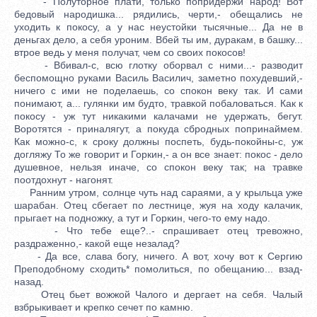
- Полуторное плати, только попридержи народ! Вот
бедовый народишка... рядились, черти,- обещались не
уходить к покосу, а у нас неустойки тысячные... Да не в
деньгах дело, а себя уроним. Вбей ты им, дуракам, в башку...
втрое ведь у меня получат, чем со своих покосов!
- Вбивал-с, всю глотку оборвал с ними...- разводит
беспомощно руками Василь Василич, заметно похудевший,-
ничего с ими не поделаешь, со спокон веку так. И сами
понимают, а... гулянки им будто, травкой побаловаться. Как к
покосу - уж тут никакими калачами не удержать, бегут.
Воротятся - приналягут, а покуда сбродных попринаймем.
Как можно-с, к сроку должны поспеть, будь-покойны-с, уж
догляжу То же говорит и Горкин,- а он все знает: покос - дело
душевное, нельзя иначе, со спокон веку так; на травке
поотдохнут - нагонят.
Ранним утром, солнце чуть над сараями, а у крыльца уже
шарабан. Отец сбегает по лестнице, жуя на ходу калачик,
прыгает на подножку, а тут и Горкин, чего-то ему надо.
- Что тебе еще?..- спрашивает отец тревожно,
раздраженно,- какой еще незалад?
- Да все, слава богу, ничего. А вот, хочу вот к Сергию
Преподобному сходить* помолиться, по обещанию... взад-
назад.
Отец бьет вожжой Чалого и дергает на себя. Чалый
взбрыкивает и крепко сечет по камню.