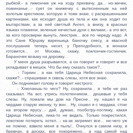
рыбкой,- а лимончик уж на ходу прихвачу, да... но-жичек,
поминанье...- сует он книжечку с вытесненным на ней
золотым крестиком, которую я тоже знаю, с раскрашенными
картинками, как исходит душа из тела и как она ходит по
мытарствам, а за ней светлый Ангел, а внизу, в красных
языках пламени, зеленые нечистые духи с вилами,- а это вот,
за кого просвирки вынуть, леестрик... все по череду надо. А
это Сане Юрцову вареньица баночку снесу, в квасной
послушание теперь несет, у Преподобного, в монахи
готовится... от Москвы, скажу, поклончик-гостинчик.
Бараночек возьму на дорожку...
У меня душа разрывается, а он говорит и говорит и все
укладывает в мешок. Что бы ему сказать такое?..
- Горкин... а как тебя Царица Небесная сохранила,
скажи?..- спрашиваю я сквозь слезы, хотя все знаю.
Он поднимает голову и говорит нестрого:
- Хлюпаешь-то чего? Ну, сохранила... я тебе не раз
сказывал. На вот, утрись полотенчиком... дешевые у тебя
слезы. Ну, ломали мы дом на Пресне... ну, нашел я на
чердаке старую иконку, ту вон... Ну, сошел я с чердака, стою
на втором ярусу...- дай, думаю, пооботру-погляжу, какая
Царица Небесная, лика-то не видать. Только покрестился,
локотком потереть хотел...- ка-ак загремит все... ни-чего уж
не помню, взвило меня в пыль!.. Очнулся в самом низу, в
бревнах, в досках, все покорежено... а над самой над