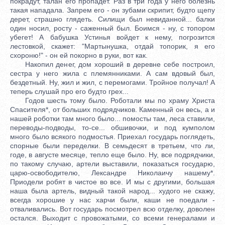
покрадут, талан его пропадет. Раз в три года у него болезнь
такая нападала. Запрем его - он зубами скрипит, будто щепу
дерет, страшно глядеть. Силищи был невиданной... балки
один носил, росту - саженный был. Боимся - ну, с топором
убегет! А бабушка Устинья войдет к нему, погрозится
лестовкой, скажет: "Мартынушка, отдай топорик, я его
схороню!" - он ей покорно в руки, вот как.
Накопил денег, дом хороший в деревне себе построил,
сестра у него жила с племянниками. А сам вдовый был,
бездетный. Ну, жил и жил, с перемогами. Тройное получал! А
теперь слушай про его будто грех...
Годов шесть тому было. Роботали мы по храму Христа
Спасителя*, от больших подрядчиков. Каменный он весь, а и
нашей роботки там много было... помосты там, леса ставили,
переводы-подводы, то-се... обшивочки, и под кумполом
много было всякого подмостья. Приехал государь поглядеть,
спорные были переделки. В семьдесят в третьем, что ли,
годе, в августе месяце, тепло еще было. Ну, все подрядчики,
по такому случаю, артели выставили, показаться государю,
царю-освободителю, Лександре Николаичу нашему*.
Приодели робят в чистое во все. И мы с другими, большая
наша была артель, видный такой народ... худого не скажу,
всегда хорошие у нас харчи были, каши не поедали -
отваливались. Вот государь посмотрел всю отделку, доволен
остался. Выходит с провожатыми, со всеми генералами и