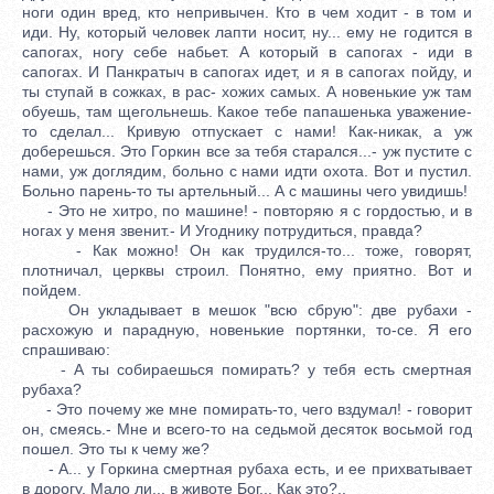
ноги один вред, кто непривычен. Кто в чем ходит - в том и
иди. Ну, который человек лапти носит, ну... ему не годится в
сапогах, ногу себе набьет. А который в сапогах - иди в
сапогах. И Панкратыч в сапогах идет, и я в сапогах пойду, и
ты ступай в сожках, в рас- хожих самых. А новенькие уж там
обуешь, там щегольнешь. Какое тебе папашенька уважение-
то сделал... Кривую отпускает с нами! Как-никак, а уж
доберешься. Это Горкин все за тебя старался...- уж пустите с
нами, уж доглядим, больно с нами идти охота. Вот и пустил.
Больно парень-то ты артельный... А с машины чего увидишь!
- Это не хитро, по машине! - повторяю я с гордостью, и в
ногах у меня звенит.- И Угоднику потрудиться, правда?
- Как можно! Он как трудился-то... тоже, говорят,
плотничал, церквы строил. Понятно, ему приятно. Вот и
пойдем.
Он укладывает в мешок "всю сбрую": две рубахи -
расхожую и парадную, новенькие портянки, то-се. Я его
спрашиваю:
- А ты собираешься помирать? у тебя есть смертная
рубаха?
- Это почему же мне помирать-то, чего вздумал! - говорит
он, смеясь.- Мне и всего-то на седьмой десяток восьмой год
пошел. Это ты к чему же?
- А... у Горкина смертная рубаха есть, и ее прихватывает
в дорогу. Мало ли... в животе Бог... Как это?..