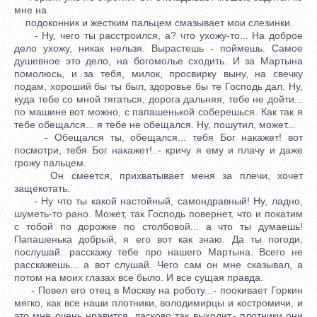
мне на
подоконник и жестким пальцем смазывает мои слезинки.
- Ну, чего ты расстроился, а? что ухожу-то... На доброе
дело ухожу, никак нельзя. Вырастешь - поймешь. Самое
душевное это дело, на богомолье сходить. И за Мартына
помолюсь, и за тебя, милок, просвирку выну, на свечку
подам, хороший бы ты был, здоровье бы те Господь дал. Ну,
куда тебе со мной тягаться, дорога дальняя, тебе не дойти...
по машине вот можно, с папашенькой соберешься. Как так я
тебе обещался... я тебе не обещался. Ну, пошутил, может...
- Обещался ты, обещался... тебя Бог накажет! вот
посмотри, тебя Бог накажет!..- кричу я ему и плачу и даже
грожу пальцем.
Он смеется, прихватывает меня за плечи, хочет
защекотать.
- Ну что ты какой настойный, самондравный! Ну, ладно,
шуметь-то рано. Может, так Господь повернет, что и покатим
с тобой по дорожке по столбовой... а что ты думаешь!
Папашенька добрый, я его вот как знаю. Да ты погоди,
послушай: расскажу тебе про нашего Мартына. Всего не
расскажешь... а вот слушай. Чего сам он мне сказывал, а
потом на моих глазах все было. И все сущая правда.
- Повел его отец в Москву на роботу...- поокивает Горкин
мягко, как все наши плотники, володимирцы и костромичи, и
это мне очень нравится, ласково так выходит,- плотники они