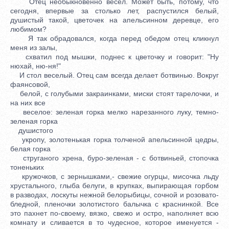
Отец необыкновенно весел. Может быть, потому, что
сегодня, впервые за столько лет, распустился белый,
душистый такой, цветочек на апельсинном деревце, его
любимом?
Я так обрадовался, когда перед обедом отец кликнул
меня из залы,
схватил под мышки, поднес к цветочку и говорит: "Ну
нюхай, ню-ня!"
И стол веселый. Отец сам всегда делает ботвинью. Вокруг
фаянсовой,
белой, с голубыми закраинками, миски стоят тарелочки, и
на них все
веселое: зеленая горка мелко нарезанного луку, темно-
зеленая горка
душистого
укропу, золотенькая горка толченой апельсинной цедры,
белая горка
струганого хрена, буро-зеленая - с ботвиньей, стопочка
тоненьких
кружочков, с зернышками,- свежие огурцы, мисочка льду
хрустального, глыба белуги, в крупках, выпирающая горбом
в разводах, лоскуты нежной белорыбицы, сочной и розовато-
бледной, пленочки золотистого балычка с краснинкой. Все
это пахнет по-своему, вязко, свежо и остро, наполняет всю
комнату и сливается в то чудесное, которое именуется -