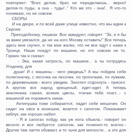
повторяет: "Всех делов, брат, не переделаешь... верно!
делов-то пуды, а она - туды!.." Кто же это - она!.. Я что-то
понимаю, но не совсем.
СБОРЫ
И на дворе, и по всей даже улице известно, что мы идем к
Сергию
Преподобному, пешком. Все завидуют, говорят: "Эх, и я бы
за вами увязался, да не на кого Москву оставить!" Все теперь
здесь мне скучно, и так мне жалко, что не все идут с нами к
Троице. Наши поедут по машине, но это совсем не то.
Горкин так и сказал:
- Эка, какая хитрость, по машине... а ты потрудясь
Угоднику, для
души! И с машины - чего увидишь? А мы пойдем себе
полегонечку, с лесочка на лесочек, по тропочкам, по лужкам,
по деревенькам,- всего увидим. Захотел отдохнуть - присел.
А кругом все народ крещеный, идет-идет. А теперь
земляника самая, всякие цветы, птички тебе поют...- с
машиной не поравнять никак.
Антипушка тоже собирается, ладит себе мешочек. Он
сидит на овсе в конюшне, возится с сапогом. Показывает
каблук, как хорошо набил.
- Я в сапогах пойду, как уж нога обыкла,- говорит он
весело и все любуется сапогом, как починил-то знатно.-
Другие там лапти обувают, а то чуни для мягкости... а это для