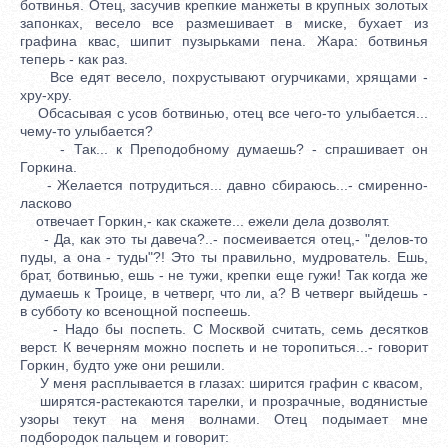
ботвинья. Отец, засучив крепкие манжеты в крупных золотых
запонках, весело все размешивает в миске, бухает из
графина квас, шипит пузырьками пена. Жара: ботвинья
теперь - как раз.
Все едят весело, похрустывают огурчиками, хрящами -
хру-хру.
Обсасывая с усов ботвинью, отец все чего-то улыбается...
чему-то улыбается?
- Так... к Преподобному думаешь? - спрашивает он
Горкина.
- Желается потрудиться... давно сбираюсь...- смиренно-
ласково
отвечает Горкин,- как скажете... ежели дела дозволят.
- Да, как это ты давеча?..- посмеивается отец,- "делов-то
пуды, а она - туды"?! Это ты правильно, мудрователь. Ешь,
брат, ботвинью, ешь - не тужи, крепки еще гужи! Так когда же
думаешь к Троице, в четверг, что ли, а? В четверг выйдешь -
в субботу ко всенощной поспеешь.
- Надо бы поспеть. С Москвой считать, семь десятков
верст. К вечерням можно поспеть и не торопиться...- говорит
Горкин, будто уже они решили.
У меня расплывается в глазах: ширится графин с квасом,
ширятся-растекаются тарелки, и прозрачные, водянистые
узоры текут на меня волнами. Отец подымает мне
подбородок пальцем и говорит: