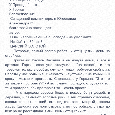
У Преподобного
У Троицы
Благословение
Священной памяти короля Югославии
Александра I*
благоговейно посвящает
автор.
О вы, напоминающие о Господе,- не умолкайте!
Исайи*, гл. 62, ст. 6
ЦАРСКИЙ ЗОЛОТОЙ
Петровки, самый разгар работ,- и отец целый день на
стройках.
Приказчик Василь Василия и не ночует дома, а все в
артелях. Горкин свое уже отслужил - "на покое",- и его
тревожат только в особых случаях, когда требуется свой глаз.
Работы у нас большие, с какой-то "неустойкой": не кончишь к
сроку - можно и прогореть. Спрашиваю у Горкина: "Это что
же такое - прогореть?" - А вот скинут последнюю рубаху - вот
те и прогорел! Как прогорают-то... очень просто.
А с народом совсем беда: к покосу бегут домой, в
деревню, и самые-то золотые руки. Отец страшно озабочен,
спешит-спешит, летний его пиджак весь мокрый, пошли
жары, Кавказка все ноги отмотала по постройкам, с утра до
вечера не расседлана. Слышишь - отец кричит: