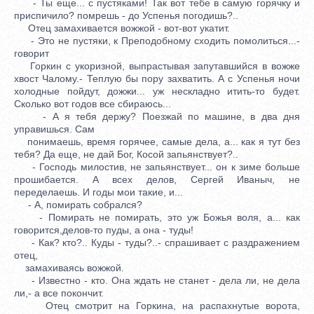
- Ты еще... с пустяками! Так вот тебе в самую горячку и
приспичило? помрешь - до Успенья погодишь?..
Отец замахивается вожжой - вот-вот укатит.
- Это не пустяки, к Преподобному сходить помолиться...-
говорит
Горкин с укоризной, выпрастывая запутавшийся в вожже
хвост Чалому.- Теплую бы пору захватить. А с Успенья ночи
холодные пойдут, дожжи... уж нескладно итить-то будет.
Сколько вот годов все сбираюсь...
- А я тебя держу? Поезжай по машине, в два дня
управишься. Сам
понимаешь, время горячее, самые дела, а... как я тут без
тебя? Да еще, не дай Бог, Косой запьянствует?..
- Господь милостив, не запьянствует... он к зиме больше
прошибается. А всех делов, Сергей Иваныч, не
переделаешь. И годы мои такие, и...
- А, помирать собрался?
- Помирать не помирать, это уж Божья воля, а... как
говорится,делов-то пуды, а она - туды!
- Как? кто?.. Куды - туды?..- спрашивает с раздражением
отец,
замахиваясь вожжой.
- Известно - кто. Она ждать не станет - дела ли, не дела
ли,- а все покончит.
Отец смотрит на Горкина, на распахнутые ворота,