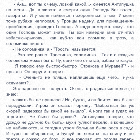
- А-а... вот ты к чему, ловкий какой...- смеется Антипушка
на меня.- Да, в животе и смерти один Господь Бог волен,
говорится. И у меня найдется, похорониться в чем, У меня
тоже рубаха неплохая, у Троицы надену, для причащения-
приобщения, приведет Господь. А когда помереть кому - это
один Господь может знать. Ты вон намедни мне отчитал
избасню-крылову... как дуб-то вон сломило в грозу, а
соломинке ничего!..
- Не соломинка, а - "Трость" называется!
- Это все равно. Тростинка, соломинка... Так и с каждым
человеком может быть. Ну, еще чего отчитай, избасню какую.
Я говорю ему быстро-быстро "Стрекоза и Муравей"* - и
прыгаю. Он вдруг и говорит:
- Очень-то не пляши, напляшешь еще чего... ну-ка
отдумают?..
Это нарочно он - попугать. Очень-то радоваться нельзя, я
знаю:
плакать бы не пришлось! Но, будто, и он боится: как бы не
передумали. Утром он сказал Горкину: "Выбраться бы уж
скорей, задержки бы какой не вышло". А ноги так и зудят, не
терпится. Не было бы дождя?.. Антипушка говорит, что
дождю не должно бы быть,- мухи гуляют весело, в конюшню
не набиваются, и сегодня утром большая была роса в саду.
И куры не обираются, и Бушуй не ложится на спину и не
трется к дождю от блох. И все говорят, что погода теперь