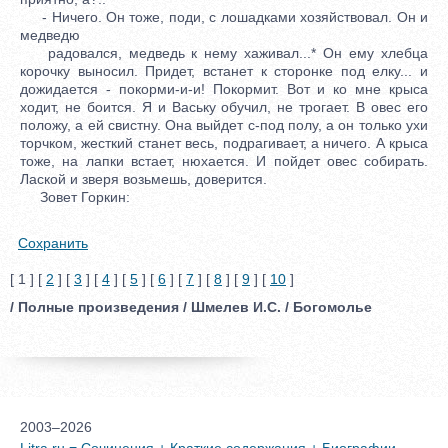
- Ничего. Он тоже, поди, с лошадками хозяйствовал. Он и
медведю
радовался, медведь к нему хаживал...* Он ему хлебца
корочку выносил. Придет, встанет к сторонке под елку... и
дожидается - покорми-и-и! Покормит. Вот и ко мне крыса
ходит, не боится. Я и Ваську обучил, не трогает. В овес его
положу, а ей свистну. Она выйдет с-под полу, а он только ухи
торчком, жесткий станет весь, подрагивает, а ничего. А крыса
тоже, на лапки встает, нюхается. И пойдет овес собирать.
Лаской и зверя возьмешь, доверится.
Зовет Горкин:
Сохранить
[ 1 ] [
2
] [
3
] [
4
] [
5
] [
6
] [
7
] [
8
] [
9
] [
10
]
/ Полные произведения / Шмелев И.С. / Богомолье
2003–2026
Litra.ru = Сочинения + Краткие содержания + Биографии