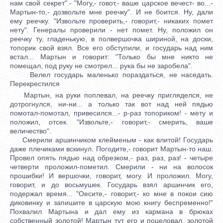
нам свой секрет".- "Могу,- говот,- ваше царское вечест- во...-
Мартын-то,- дозвольте мне реечку". И не боится. Ну, дали
ему реечку. "Извольте проверить,- говорит,- никаких помет
нету". Генералы проверили - нет помет. Ну, положил он
реечку ту, гладенькую, в полвершочка шириной, на доски,
топорик свой взял. Все его обступили, и государь над ним
встал... Мартын и говорит: "Только бы мне никто не
помещал, под руку не смотрел... рука бы не заробела".
Велел государь маленько пораздаться, не наседать.
Перекрестился
Мартын, на руки поплевал, на реечку пригляделся, не
дотрогнулся, ни-ни... а только так вот над ней пядью
помотал-помотал, привесился...- р-раз топориком! - мету и
положил, отсек. "Извольте,- говорит,- смерить, ваше
величество".
Смерили аршинчиком клейменым - как влитой! Государь
даже плечиками вскинул. Погодите,- говорит Мартын-то наш.
Провел опять пядью над обрезком,- раз, раз, раз! - четыре
четверти проложил-пометил. Смерили - ни на волосок
прошибки! И вершочки, говорит, могу. И проложил. Могу,
говорит, и до восьмушек. Государь взял аршинчик его,
подержал время... "Оесите,- говорит,- ко мне в покои сию
диковинку и запишите в царскую мою книгу беспременно!"
Похвалил Мартына и дал ему из кармана в брюках
собственный золотой! Мартын тут его и поцеловал, золотой