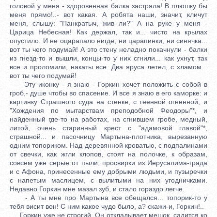
головой у меня - здоровенная балка застряла! В плюшку бы
меня прямо!..- вот какая. А робята наши, значит, кличут
меня, слышу: "Панкратыч, жив ли?" А на руке у меня -
Царица Небесная! Как держал, так и... чисто на крылах
опустило. И не оцарапало нигде, ни царапинки, ни синячка...
вот ты чего подумай! А это стену неладно покачнули - балки
из гнезд-то и вышли, концы-то у них сгнили... как ухнут, так
все и проломили, накаты все. Два яруса летел, с хламом...
вот ты чего подумай!
Эту иконку - я знаю - Горкин хочет положить с собой в
гроб,- душе чтобы во спасение. И все я знаю в его каморке: и
картинку Страшного суда на стенке, с геенной огненной, и
"Хождения по мытарствам преподобной Феодоры"*, и
найденный где-то на работах, на сгнившем гробе, медный,
литой, очень старинный крест с "адамовой главой"*,
страшной... и пасочницу Мартына-плотника, вырезанную
одним топориком. Над деревянной кроватью, с подпалинами
от свечки, как жгли клопов, стоят на полочке, к образам,
совсем уже серые от пыли, просвирки из Иерусалима-града
и с Афона, принесенные ему добрыми людьми, и пузыречки
с напетым маслицем, с вылитыми на них угодничками.
Недавно Горкин мне мазал зуб, и стало гораздо легче.
- А ты мне про Мартына все обещался... топорик-то у
тебя висит вон! С ним какое чудо было, а? скажи-и, Горкин!..
Горкин уже не строгий. Он откладывает мешок, садится ко