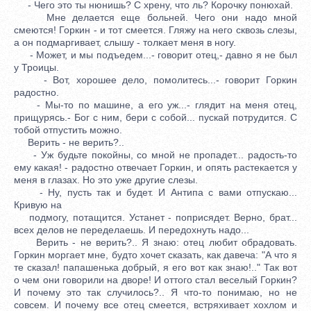
- Чего это ты нюнишь? С хрену, что ль? Корочку понюхай.
Мне делается еще больней. Чего они надо мной
смеются! Горкин - и тот смеется. Гляжу на него сквозь слезы,
а он подмаргивает, слышу - толкает меня в ногу.
- Может, и мы подъедем...- говорит отец,- давно я не был
у Троицы.
- Вот, хорошее дело, помолитесь...- говорит Горкин
радостно.
- Мы-то по машине, а его уж...- глядит на меня отец,
прищурясь.- Бог с ним, бери с собой... пускай потрудится. С
тобой отпустить можно.
Верить - не верить?..
- Уж будьте покойны, со мной не пропадет... радость-то
ему какая! - радостно отвечает Горкин, и опять растекается у
меня в глазах. Но это уже другие слезы.
- Ну, пусть так и будет. И Антипа с вами отпускаю...
Кривую на
подмогу, потащится. Устанет - поприсядет. Верно, брат...
всех делов не переделаешь. И передохнуть надо...
Верить - не верить?.. Я знаю: отец любит обрадовать.
Горкин моргает мне, будто хочет сказать, как давеча: "А что я
те сказал! папашенька добрый, я его вот как знаю!.." Так вот
о чем они говорили на дворе! И оттого стал веселый Горкин?
И почему это так случилось?.. Я что-то понимаю, но не
совсем. И почему все отец смеется, встряхивает хохлом и