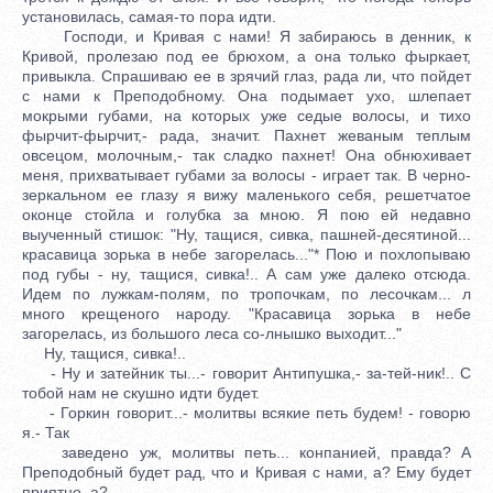
установилась, самая-то пора идти.
Господи, и Кривая с нами! Я забираюсь в денник, к
Кривой, пролезаю под ее брюхом, а она только фыркает,
привыкла. Спрашиваю ее в зрячий глаз, рада ли, что пойдет
с нами к Преподобному. Она подымает ухо, шлепает
мокрыми губами, на которых уже седые волосы, и тихо
фырчит-фырчит,- рада, значит. Пахнет жеваным теплым
овсецом, молочным,- так сладко пахнет! Она обнюхивает
меня, прихватывает губами за волосы - играет так. В черно-
зеркальном ее глазу я вижу маленького себя, решетчатое
оконце стойла и голубка за мною. Я пою ей недавно
выученный стишок: "Ну, тащися, сивка, пашней-десятиной...
красавица зорька в небе загорелась..."* Пою и похлопываю
под губы - ну, тащися, сивка!.. А сам уже далеко отсюда.
Идем по лужкам-полям, по тропочкам, по лесочкам... л
много крещеного народу. "Красавица зорька в небе
загорелась, из большого леса со-лнышко выходит..."
Ну, тащися, сивка!..
- Ну и затейник ты...- говорит Антипушка,- за-тей-ник!.. С
тобой нам не скушно идти будет.
- Горкин говорит...- молитвы всякие петь будем! - говорю
я.- Так
заведено уж, молитвы петь... конпанией, правда? А
Преподобный будет рад, что и Кривая с нами, а? Ему будет
приятно, а?..