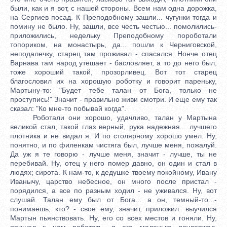
были, как и я вот, с нашей стороны. Всем нам одна дорожка,
на Сергиев посад. К Преподобному зашли... чугунки тогда и
помину не было. Ну, зашли, все честь честью... помолились-
приложились, недельку Преподобному пороботали
топориком, на монастырь, да... пошли к Черниговской,
неподалечку, старец там проживал - спасался. Нонче отец
Варнава там народ утешает - басловляет, а то до него был,
тоже хороший такой, прозорливец. Вот тот старец
благословил их на хорошую роботку и говорит пареньку,
Мартыну-то: "Будет тебе талан от Бога, только не
проступись!" Значит - правильно живи смотри. И еще ему так
сказал: "Ко мне-то побывай когда".
Роботали они хорошо, удачливо, талан у Мартына
великой стал, такой глаз верный, рука надежная... лучшего
плотника и не видал я. И по столярному хорошо умел. Ну,
понятно, и по филенкам чистяга был, лучше меня, пожалуй.
Да уж я те говорю - лучше меня, значит - лучше, ты не
перебивай. Ну, отец у него помер давно, он один и стал в
людях; сирота. К нам-то, к дедушке твоему покойному, Ивану
Иванычу, царство небесное, он много после пристал -
порядился, а все по разным ходил - не уживался. Ну, вот
слушай. Талан ему был от Бога... а он, темный-то...-
понимаешь, кто? - свое ему, значит, приложил: выучился
Мартын пьянствовать. Ну, его со всех местов и гоняли. Ну,
пришел к нам работать, я его маленько поудержал,