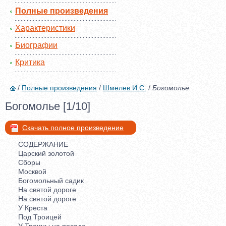
Полные произведения
Характеристики
Биографии
Критика
/
Полные произведения
/
Шмелев И.С.
/
Богомолье
Богомолье [1/10]
Скачать полное произведение
СОДЕРЖАНИЕ
Царский золотой
Сборы
Москвой
Богомольный садик
На святой дороге
На святой дороге
У Креста
Под Троицей
У Троицы на посаде