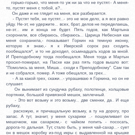
горько-горько, что меня-то уж ни за что не пустят.- А меня-
то, пустят меня с тобой, а?..
Он даже и не глядит на меня, все разбирается.
- Пустят тебя, не пустят...- это не мое дело, а я все равно
уйду. Не-эт, не удержите... всех, брат, делов не переделаешь,
не-эт... им и конца не будет. Пять годов, как Мартына
схоронили, все сбираюсь, сбираюсь... Царица Небесная как
меня сохранила,- показывает Горкин на темную иконку,
которую я знаю,- я к Иверской сорок раз сходить
пообещался*, и то не доходил, осьмнадцать ходов за мной.
И Преподобному тогда пообещался. Меня тогда и Мартын
просил-помирал, на Пасхе как раз пять годов вышло вот:
"Помолись за меня, Миша... сходи к Преподобному". Сам так
и не собрался, помер. А тоже обещался, за грех...
- А за какой грех, скажи...- упрашиваю я Горкина, но он не
слушает.
Он вынимает из сундучка рубаху, полотенце, холщовые
портянки, большой привязной мешок, заплечный.
- Это вот возьму и это возьму... две сменки, да.. И еще
рубаху,
расхожую, и причащальную возьму, а ту на дорогу, про
запас. А тут, значит, у меня сухарики ..- пошумливает он
мешочком, как сахарком,- с чайком попить - пососать,
дорога-то дальная. Тут, стало быть, у меня чай-сахар...- сует
он в мешок коробку из-под икры с выдавленной на крышке