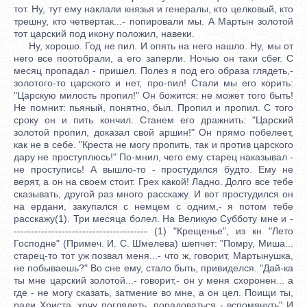
тот. Ну, тут ему наклали князья и генералы, кто целковый, кто
трешну, кто четвертак...- попировали мы. А Мартын золотой
тот царский под икону положил, навеки.
Ну, хорошо. Год не пил. И опять на него нашло. Ну, мы от
него все поотобрали, а его заперли. Ночью он таки сбег. С
месяц пропадал - пришел. Полез я под его образа глядеть,-
золотого-то царского и нет, про-пил! Стали мы его корить:
"Царскую милость пропил!" Он божится: не может того быть!
Не помнит: пьяный, понятно, был. Пропил и пропил. С того
сроку он и пить кончил. Станем его дражнить: "Царский
золотой пропил, доказал свой аршин!" Он прямо побелеет,
как не в себе. "Креста не могу пропить, так и против царского
дару не проступлюсь!" По-мнил, чего ему старец наказывал -
не проступись! А вышло-то - простудился будто. Ему не
верят, а он на своем стоит. Грех какой! Ладно. Долго все тебе
сказывать, другой раз много расскажу. И вот простудился он
на ердани, закупался с немцем с одним,- я потом тебе
расскажу(1). Три месяца болел. На Великую Субботу мне и -
--------------------------------------- (1) "Крещенье", из кн "Лето
Господне" (Примеч. И. С. Шмелева) шепчет: "Помру, Миша...
старец-то тот уж позвал меня...- что ж, говорит, Мартынушка,
не побываешь?" Во сне ему, стало быть, привиделся. "Дай-ка
ты мне царский золотой...- говорит,- он у меня схоронен... а
где - не могу сказать, затмение во мне, а он цел. Поищи ты,
ради Христа, хочу поглядеть, порадоваться - вспомянуть" И