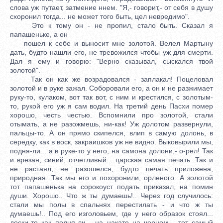
слова уж путает, затмение ннем. "Я,- говорит,- от себя в душу
схоронил тогда... не может того быть, цел невредимо".
Это к тому он - не пропил, стало быть. Сказал я
папашеньке, а он
пошел к себе и выносит мне золотой. Велел Мартыну
дать, будто нашли его, не тревожился чтобы уж для смерти.
Дал я ему и говорю: "Верно сказывал, сыскался твой
золотой".
Так он как же возрадовался - заплакал! Поцеловал
золотой и в руке зажал. Соборовали его, а он и не разжимает
руку-то, кулаком, вот так вот, с ним и крестился, с золотым-
то, рукой его уж я сам водил. На третий день Пасхи помер
хорошо, честь честью. Вспомнили про золотой, стали
отымать, а не разожмешь, ни-как! Уж долотом развернули,
пальцы-то. А он прямо скипелся, влип в самую долонь, в
середку, как в воск, закраишков уж не видно. Выковырили мы,
подня-ли... а в руке-то у него, на самона долони,- о-рел! Так
и врезан, синий, отчетливый... царская самая печать. Так и
не растаял, не разошелся, будто печать приложена,
природная. Так мы его и похоронили, орленого. А золотой
тот папашенька на сорокоуст подать приказал, на помин
души. Хорошо.. Что ж ты думаешь!.. Через год случилось:
стали мы полы в спальнях перестилать - и что ж ты
думаешь!.. Под его изголовьем, где у него образок стоял...
доски-то как подня-ли... на накате на черном... тот самый