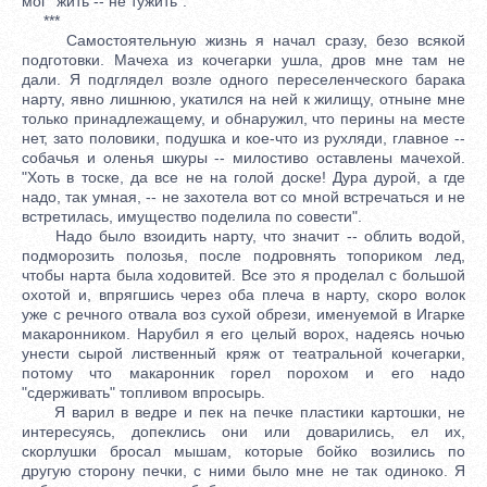
мог "жить -- не тужить".
***
Самостоятельную жизнь я начал сразу, безо всякой
подготовки. Мачеха из кочегарки ушла, дров мне там не
дали. Я подглядел возле одного переселенческого барака
нарту, явно лишнюю, укатился на ней к жилищу, отныне мне
только принадлежащему, и обнаружил, что перины на месте
нет, зато половики, подушка и кое-что из рухляди, главное --
собачья и оленья шкуры -- милостиво оставлены мачехой.
"Хоть в тоске, да все не на голой доске! Дура дурой, а где
надо, так умная, -- не захотела вот со мной встречаться и не
встретилась, имущество поделила по совести".
Надо было взоидить нарту, что значит -- облить водой,
подморозить полозья, после подровнять топориком лед,
чтобы нарта была ходовитей. Все это я проделал с большой
охотой и, впрягшись через оба плеча в нарту, скоро волок
уже с речного отвала воз сухой обрези, именуемой в Игарке
макаронником. Нарубил я его целый ворох, надеясь ночью
унести сырой лиственный кряж от театральной кочегарки,
потому что макаронник горел порохом и его надо
"сдерживать" топливом впросырь.
Я варил в ведре и пек на печке пластики картошки, не
интересуясь, допеклись они или доварились, ел их,
скорлушки бросал мышам, которые бойко возились по
другую сторону печки, с ними было мне не так одиноко. Я