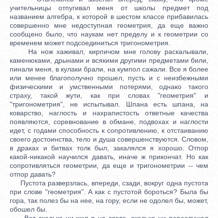
учительницы отпугивал меня от школы предмет под
названием алгебра, к которой в шестом классе прибавилась
совершенно мне недоступная геометрия, да еще важно
сообщено было, что наукам нет пределу и к геометрии со
временем может подсоединиться тригонометрия.
На нож хаживал, кирпичом мне голову раскалывали,
каменюками, дрынами и всякими другими предметами били,
пинали меня, в кулаки брали, на кумпол сажали. Все я более
или менее благополучно прошел, пусть и с неизбежными
физическими и умственными потерями, однако такого
страху, такой жути, как при словах "геометрия" и
"тригонометрия", не испытывал. Шпана есть шпана, на
коварство, наглость и нахрапистость ответные качества
появляются, соревнование в обмане, подвохах и наглости
идет, с годами способность к сопротивлению, к отстаиванию
своего достоинства, тело и душа совершенствуются. Словом,
в драках и битвах толк был, закалялся я хорошо. Отпор
какой-никакой научился давать, иначе ж прикончат. Но как
сопротивляться геометрии, да еще и тригонометрии -- чем
отпор давать?
Пустота разверзлась, впереди, сзади, вокруг одна пустота
при слове "геометрия". А как с пустотой бороться? Была бы
гора, так полез бы на нее, на гору, если не одолел бы, может,
обошел бы.
Вот сколько ни жил я на свете, сколько ни переслушал