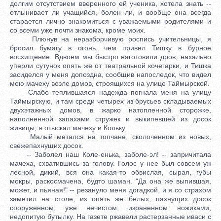
долгим отсутствием вверенного ей ученика, хотела знать --
отлынивает ли учащийся, болен ли, и вообще она всегда
старается лично знакомиться с уважаемыми родителями и
со всеми уже почти знакома, кроме моих.
Плюнув на неразборчивую роспись учительницы, я
бросил бумагу в огонь, чем привел Тишку в бурное
восхищение. Вдвоем мы быстро наготовили дров, нахально
уперли сутунок опять же от театральной кочегарки, и Тишка
засиделся у меня допоздна, сообщив напоследок, что видел
мою мачеху возле домов, строящихся на улице Таймырской.
Слабо теплившаяся надежда погнала меня на улицу
Таймырскую, и там среди четырех из брусьев складываемых
двухэтажных домов, в жарко натопленной сторожке,
наполненной запахами стружек и выкипевшей из досок
живицы, я отыскал мачеху и Кольку.
Малый метался на топчане, сколоченном из новых,
свежепахнущих досок.
-- Заболел наш Коле-енька, заболе-эл! -- запричитала
мачеха, схватившись за голову. Голос у нее был совсем уж
лесной, дикий, вся она какая-то обвислая, сырая, губы
мокры, раскосмачена, будто шаман. "Да она же выпившая,
может, и пьяная!" -- резануло меня догадкой, и я со страхом
заметил на столе, из опять же белых, пахнущих досок
сооруженном, уже нечистом, израненном ножиками,
недопитую бутылку. На газете ржавели растерзанные иваси с