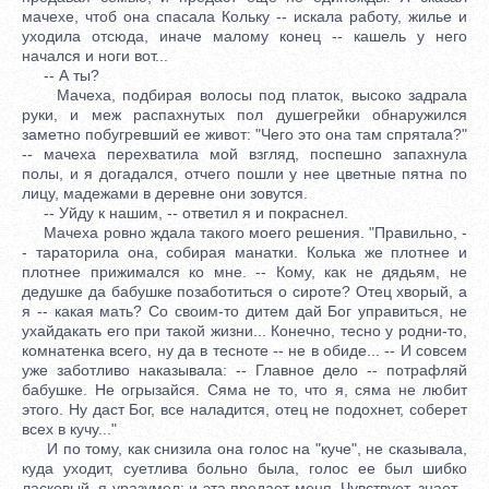
мачехе, чтоб она спасала Кольку -- искала работу, жилье и
уходила отсюда, иначе малому конец -- кашель у него
начался и ноги вот...
-- А ты?
Мачеха, подбирая волосы под платок, высоко задрала
руки, и меж распахнутых пол душегрейки обнаружился
заметно побугревший ее живот: "Чего это она там спрятала?"
-- мачеха перехватила мой взгляд, поспешно запахнула
полы, и я догадался, отчего пошли у нее цветные пятна по
лицу, мадежами в деревне они зовутся.
-- Уйду к нашим, -- ответил я и покраснел.
Мачеха ровно ждала такого моего решения. "Правильно, -
- тараторила она, собирая манатки. Колька же плотнее и
плотнее прижимался ко мне. -- Кому, как не дядьям, не
дедушке да бабушке позаботиться о сироте? Отец хворый, а
я -- какая мать? Со своим-то дитем дай Бог управиться, не
ухайдакать его при такой жизни... Конечно, тесно у родни-то,
комнатенка всего, ну да в тесноте -- не в обиде... -- И совсем
уже заботливо наказывала: -- Главное дело -- потрафляй
бабушке. Не огрызайся. Сяма не то, что я, сяма не любит
этого. Ну даст Бог, все наладится, отец не подохнет, соберет
всех в кучу..."
И по тому, как снизила она голос на "куче", не сказывала,
куда уходит, суетлива больно была, голос ее был шибко
ласковый, я уразумел: и эта предает меня. Чувствует, знает -