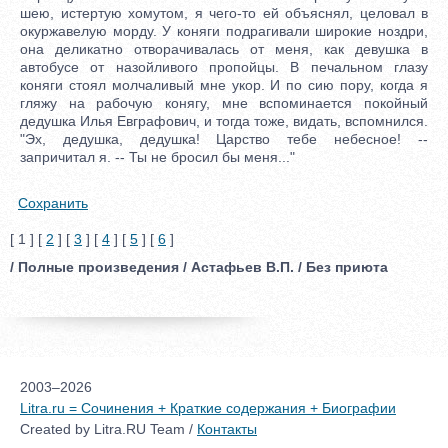
шею, истертую хомутом, я чего-то ей объяснял, целовал в
окуржавелую морду. У коняги подрагивали широкие ноздри,
она деликатно отворачивалась от меня, как девушка в
автобусе от назойливого пропойцы. В печальном глазу
коняги стоял молчаливый мне укор. И по сию пору, когда я
гляжу на рабочую конягу, мне вспоминается покойный
дедушка Илья Евграфович, и тогда тоже, видать, вспомнился.
"Эх, дедушка, дедушка! Царство тебе небесное! --
запричитал я. -- Ты не бросил бы меня..."
Сохранить
[ 1 ] [
2
] [
3
] [
4
] [
5
] [
6
]
/ Полные произведения / Астафьев В.П. / Без приюта
2003–2026
Litra.ru = Сочинения + Краткие содержания + Биографии
Created by Litra.RU Team /
Контакты