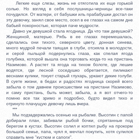
Легкие еще слезы, жизнь не отяготила их еще горькой
солью. Но взгляд в себя послушницы-черницы все-таки
почудился. От матери, от бабушки иль прабабушки достал он
эту девочку, занял свое место, осел в ее глазах на самом дне
бабьей покорностью, которая паче мудрости.
Давно уж девушкой стала ягодница. Да что там девушкой?
Женщиной, матерью. Рябь в ее глазах перемешалась,
сделались они тихого, северного цвету, донная синева,
много мудрой печали таящая в глуби, отсияла в молодости,
и серой пыльцой подернулись глаза, как спелая ягода
голубика, которой вышла она торговать когда-то на пристань
Назимово. А растет та ягода на тихом болоте, где лешие
водятся, где лесной соседушко обретается, пиликают
веснами кулики, токует старый глухарь, уркают дикие голуби.
В суете жизни, в бедах и радостях ягодница скорей всего
забыла о том давнем происшествии на пристани Назимово,
и саму пристань, быть может, забыла, а я вот отчего-то
помню все так зримо и подробно, будто видел тихо и
отринуто плачущую девочку лишь вчера.
***
Мы подзадержались осенью на рыбалке. Высотин с папой
добирали план, забивали рыбой бочки, спрятанные под
берегом в кустах. Высотин солил и коптил рыбу на прокорм
большой семье, папа, чуял я, мечтал покутить, хотя сулился
справить мне "кустюм и сапоги".