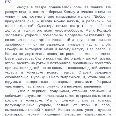
ряд.
Иногда в театре поднималась большая паника. Не
раздумывая, я хватал в беремя Кольку и мчался с ним на
улицу -- так поступать мне наказывала мачеха. "Добро, --
вразумляла она, -- всегда можно нажить, а ребенок -- он
живой человек!" Однажды ночью театр горел особенно
долго, и тушили его всем миром-собором. Мы с Колькой
заспались, угорели и померли бы в подвальной клетушке, да
вспомнил про нас артист, изгнанный из труппы по причине
запойности, -- он не единожды гуливал у нас с папой.
Пожарные вытащили меня и Кольку наружу. Нас рвало. У
Кольки не держалась голова, он ронял ее мне на плечо.
Были разговоры, будто искал нас фотограф игарской газеты,
чтобы заснять на руках у пожарников, проявивших мужество
при спасении детей, но не нашел -- спасенных детей мачеха
укрыла в кочегарке нового театра. Старый закрылся
окончательно. Публику из него вытряхнули, и, чтобы она не
вздумала возвратиться, пожарные раскатили баграми
уцелевшую часть гостеприимного и веселого заведения.
Узел с периной, подушками, старыми оленьими и
собачьими шкурками, половиками какое-то время валялся за
котлом в кочегарке. Мы с Колькой спали за котлом,
полузадушенные угаром, потные от жары и пара,
вымазанные глиной и сажей. Колька совсем увял в душине
кочегарки, черный, худющий, перестал материться и