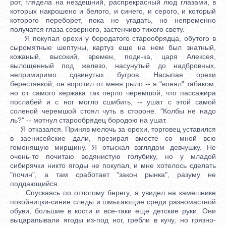
рот, глядела на нездешний, распрекрасный люд глазами, в
которых накрошено и белого, и синего, и серого, и который
которого переборет, пока не угадать, но непременно
получатся глаза северного, застенчиво тихого свету.
Я покупал орехи у бородатого старообрядца, обутого в
сыромятные шептуны, картуз еще на нем был знатный,
кожаный, высокий, времен, поди-ка, царя Алексея,
вылощенный под железо, насунутый до надбровных,
непримиримо сдвинутых бугров. Насыпая орехи
берестянкой, он воротил от меня рыло -- я "вонял" табаком,
но от самого кержака так перло черемшой, что пассажира
послабей и с ног могло сшибить, -- ушат с этой самой
соленой черемшой стоял чуть в стороне. "Колбы не надо
ль?" -- мотнул старообрядец бородою на ушат.
Я отказался. Приняв мелочь за орехи, торговец уставился
в заенисейские дали, презирая вместе со мной всю
гомонящую мирщину. Я отыскал взглядом девчушку. Не
очень-то почитаю водянистую голубику, но у младой
сибирячки никто ягоды не покупал, и мне хотелось сделать
"почин", а там сработает "закон рынка", разуму не
поддающийся.
Спускаясь по отлогому берегу, я увидел на камешнике
покойницки-синие следы и шмыгающие среди разномастной
обуви, большие в кости и все-таки еще детские руки. Они
выцарапывали ягоды из-под ног, гребли в кучу, но грязно-