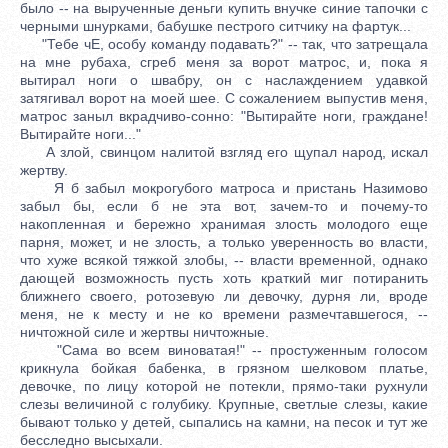
было -- на вырученные деньги купить внучке синие тапочки с
черными шнурками, бабушке пестрого ситчику на фартук...
"Тебе чЕ, особу команду подавать?" -- так, что затрещала
на мне рубаха, сгреб меня за ворот матрос, и, пока я
вытирал ноги о швабру, он с наслаждением удавкой
затягивал ворот на моей шее. С сожалением выпустив меня,
матрос заныл вкрадчиво-сонно: "Вытирайте ноги, граждане!
Вытирайте ноги..."
А злой, свинцом налитой взгляд его щупал народ, искал
жертву.
Я б забыл мокрогубого матроса и пристань Назимово
забыл бы, если б не эта вот, зачем-то и почему-то
накопленная и бережно хранимая злость молодого еще
парня, может, и не злость, а только уверенность во власти,
что хуже всякой тяжкой злобы, -- власти временной, однако
дающей возможность пусть хоть краткий миг потиранить
ближнего своего, ротозевую ли девочку, дурня ли, вроде
меня, не к месту и не ко времени размечтавшегося, --
ничтожной силе и жертвы ничтожные.
"Сама во всем виноватая!" -- простуженным голосом
крикнула бойкая бабенка, в грязном шелковом платье,
девочке, по лицу которой не потекли, прямо-таки рухнули
слезы величиной с голубику. Крупные, светлые слезы, какие
бывают только у детей, сыпались на камни, на песок и тут же
бесследно высыхали.