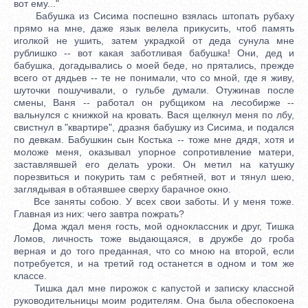
вот ему..."
Бабушка из Сисима поспешно взялась штопать рубаху
прямо на мне, даже язык велела прикусить, чтоб память
иголкой не ушить, затем украдкой от деда сунула мне
рублишко -- вот какая заботливая бабушка! Они, дед и
бабушка, догадывались о моей беде, но прятались, прежде
всего от дядьев -- те не понимали, что со мной, где я живу,
шуточки пошучивали, о гульбе думали. Отужинав после
смены, Ваня -- работал он рубщиком на лесобирже --
вальнулся с книжкой на кровать. Вася щелкнул меня по лбу,
свистнул в "квартире", дразня бабушку из Сисима, и подался
по девкам. Бабушкин сын Костька -- тоже мне дядя, хотя и
моложе меня, оказывал упорное сопротивление матери,
заставлявшей его делать уроки. Он метил на катушку
порезвиться и покурить там с ребятней, вот и тянул шею,
заглядывая в обтаявшее сверху барачное окно.
Все заняты собою. У всех свои заботы. И у меня тоже.
Главная из них: чего завтра пожрать?
Дома ждал меня гость, мой одноклассник и друг, Тишка
Ломов, личность тоже выдающаяся, в дружбе до гроба
верная и до того преданная, что со мною на второй, если
потребуется, и на третий год останется в одном и том же
классе.
Тишка дал мне пирожок с капустой и записку классной
руководительницы моим родителям. Она была обеспокоена