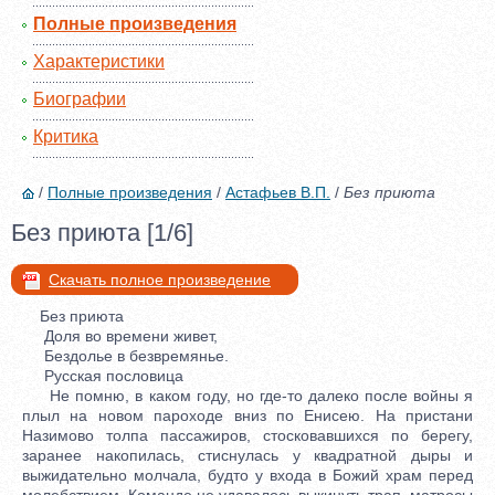
Полные произведения
Характеристики
Биографии
Критика
/
Полные произведения
/
Астафьев В.П.
/
Без приюта
Без приюта [1/6]
Скачать полное произведение
Без приюта
Доля во времени живет,
Бездолье в безвремянье.
Русская пословица
Не помню, в каком году, но где-то далеко после войны я
плыл на новом пароходе вниз по Енисею. На пристани
Назимово толпа пассажиров, стосковавшихся по берегу,
заранее накопилась, стиснулась у квадратной дыры и
выжидательно молчала, будто у входа в Божий храм перед
молебствием. Команде не удавалось выкинуть трап, матросы