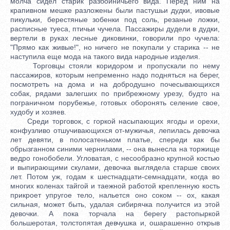
молча сидел старик разбойничьего вида. Перед ним на
крапивном мешке разложены были пастушьи дудки, ивовые
пикульки, берестяные зобенки под соль, резаные ложки,
расписные туеса, птичьи чучела. Пассажиры дудели в дудки,
вертели в руках лесные диковинки, говорили про чучела:
"Прямо как живые!", но ничего не покупали у старика -- не
наступила еще мода на такого вида народные изделия.
Торговцы стояли коридором и пропускали по нему
пассажиров, которым непременно надо подняться на берег,
посмотреть на дома и на добродушно почесывающихся
собак, рядами залегших по прибрежному урезу, будто на
пограничном порубежье, готовых оборонять селение свое,
худобу и хозяев.
Среди торговок, с горкой насыпающих ягоды и орехи,
конфузливо отшучивающихся от-мужичья, лепилась девочка
лет девяти, в полосатеньком платье, спереди как бы
обрызганном синими чернилами, -- она вынесла на торжище
ведро гонобобели. Угловатая, с несообразно крупной костью
и выпирающими скулами, девочка выглядела старше своих
лет. Потом уж, годам к шестнадцати-семнадцати, когда во
многих коленах тайгой и таежной работой крепленную кость
прикроет упругое тело, нальется оно соком -- ох, какая
сильная, может быть, удалая сибирячка получится из этой
девочки. А пока торчала на берегу растопыркой
большеротая, толстопятая девчушка и, ошарашенно открыв