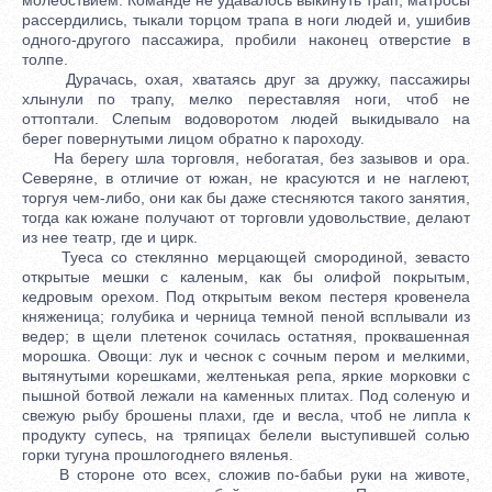
рассердились, тыкали торцом трапа в ноги людей и, ушибив
одного-другого пассажира, пробили наконец отверстие в
толпе.
Дурачась, охая, хватаясь друг за дружку, пассажиры
хлынули по трапу, мелко переставляя ноги, чтоб не
оттоптали. Слепым водоворотом людей выкидывало на
берег повернутыми лицом обратно к пароходу.
На берегу шла торговля, небогатая, без зазывов и ора.
Северяне, в отличие от южан, не красуются и не наглеют,
торгуя чем-либо, они как бы даже стесняются такого занятия,
тогда как южане получают от торговли удовольствие, делают
из нее театр, где и цирк.
Туеса со стеклянно мерцающей смородиной, зевасто
открытые мешки с каленым, как бы олифой покрытым,
кедровым орехом. Под открытым веком пестеря кровенела
княженица; голубика и черница темной пеной всплывали из
ведер; в щели плетенок сочилась остатняя, проквашенная
морошка. Овощи: лук и чеснок с сочным пером и мелкими,
вытянутыми корешками, желтенькая репа, яркие морковки с
пышной ботвой лежали на каменных плитах. Под соленую и
свежую рыбу брошены плахи, где и весла, чтоб не липла к
продукту супесь, на тряпицах белели выступившей солью
горки тугуна прошлогоднего вяленья.
В стороне ото всех, сложив по-бабьи руки на животе,