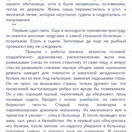
нашего обиталища, хотя и были занавешены половиками,
тепла не держали. Жизнь наша переместилась в угол. к
железной печке, которая неустанно гудела и содрогалась от
напряжения.
***
Первым сдал папа. Еще в молодости прихватив простуду,
он маялся многими недугами и самой страшной болезнью --
псориазом. Ехать в сырое Заполярье да еще на рыбный
промысел ему не следовало.
Пришла с работы мачеха, затрясла головой,
подшибленно- дураковатая, раскосмаченная, выла она,
размазывая слезы по плохо отмытому от сажи лицу, и вокруг
глаз ее размывало слезами черные ободки, какие нынешние
девчата наводят для томности и азиатской загадочности.
Колька лез ко мне под пальтишко, зажимая ладошками глаза.
Он не орал, не выказывал страха, только дрожал так. что
проволокой выступающие ребра его вроде бы позвякивали.
Он у нас хороший малый, терпеливый, да обезножел, лишь
начавши ходить. Бродил с осени, ушибался, но свистел,
бормотал чего-то. Старый театр, кочегарка и
парикмахерская доконали мальчонку. Из мачехиного воя и
причетов я уяснил -- отец в больнице. В тепле проведет всю
зиму, сыт, умыт и беззаботен. Не в первый раз обострялась
его болезнь после запоев, он надолго убирался в больницу,
предавая семью, и предаст еще не единожды. Я сказал