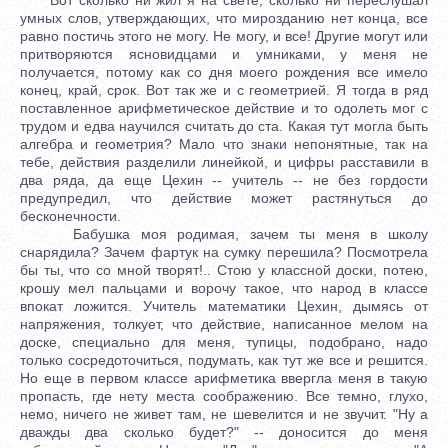
умных слов, утверждающих, что мирозданию нет конца, все
равно постичь этого не могу. Не могу, и все! Другие могут или
притворяются ясновидцами и умниками, у меня не
получается, потому как со дня моего рождения все имело
конец, край, срок. Вот так же и с геометрией. Я тогда в ряд
поставленное арифметическое действие и то одолеть мог с
трудом и едва научился считать до ста. Какая тут могла быть
алгебра и геометрия? Мало что знаки непонятные, так на
тебе, действия разделили линейкой, и цифры расставили в
два ряда, да еще Цехин -- учитель -- не без гордости
предупредил, что действие может растянуться до
бесконечности.
Бабушка моя родимая, зачем ты меня в школу
снарядила? Зачем фартук на сумку перешила? Посмотрела
бы ты, что со мной творят!.. Стою у классной доски, потею,
крошу мел пальцами и ворочу такое, что народ в классе
впокат ложится. Учитель математики Цехин, дымясь от
напряжения, толкует, что действие, написанное мелом на
доске, специально для меня, тупицы, подобрано, надо
только сосредоточиться, подумать, как тут же все и решится.
Но еще в первом классе арифметика ввергла меня в такую
пропасть, где нету места соображению. Все темно, глухо,
немо, ничего не живет там, не шевелится и не звучит. "Ну а
дважды два сколько будет?" -- доносится до меня