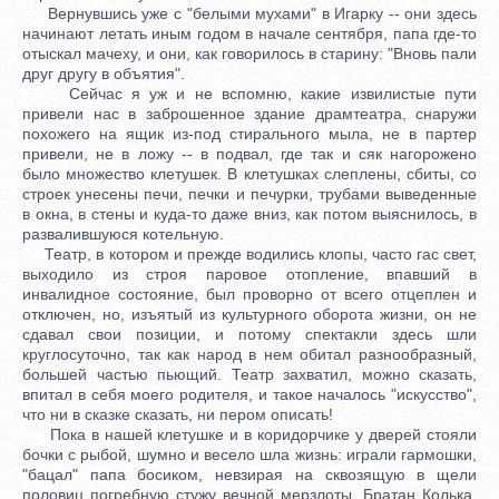
Вернувшись уже с "белыми мухами" в Игарку -- они здесь
начинают летать иным годом в начале сентября, папа где-то
отыскал мачеху, и они, как говорилось в старину: "Вновь пали
друг другу в объятия".
Сейчас я уж и не вспомню, какие извилистые пути
привели нас в заброшенное здание драмтеатра, снаружи
похожего на ящик из-под стирального мыла, не в партер
привели, не в ложу -- в подвал, где так и сяк нагорожено
было множество клетушек. В клетушках слеплены, сбиты, со
строек унесены печи, печки и печурки, трубами выведенные
в окна, в стены и куда-то даже вниз, как потом выяснилось, в
развалившуюся котельную.
Театр, в котором и прежде водились клопы, часто гас свет,
выходило из строя паровое отопление, впавший в
инвалидное состояние, был проворно от всего отцеплен и
отключен, но, изъятый из культурного оборота жизни, он не
сдавал свои позиции, и потому спектакли здесь шли
круглосуточно, так как народ в нем обитал разнообразный,
большей частью пьющий. Театр захватил, можно сказать,
впитал в себя моего родителя, и такое началось "искусство",
что ни в сказке сказать, ни пером описать!
Пока в нашей клетушке и в коридорчике у дверей стояли
бочки с рыбой, шумно и весело шла жизнь: играли гармошки,
"бацал" папа босиком, невзирая на сквозящую в щели
половиц погребную стужу вечной мерзлоты. Братан Колька,