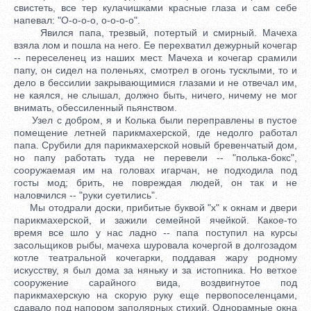
свистеть, все тер кулачишками красные глаза и сам себе
напевал: "О-о-о-о, о-о-о-о".
Явился папа, трезвый, потертый и смирный. Мачеха
взяла лом и пошла на него. Ее перехватил дежурный кочегар
-- переселенец из наших мест. Мачеха и кочегар срамили
папу, он сидел на поленьях, смотрел в огонь тусклыми, то и
дело в бессилии закрывающимися глазами и не отвечал им,
не каялся, не слышал, должно быть, ничего, ничему не мог
внимать, обессиленный пьянством.
Узел с добром, я и Колька были переправлены в пустое
помещение летней парикмахерской, где недолго работал
папа. Срубили для парикмахерской новый бревенчатый дом,
но папу работать туда не перевели -- "полька-бокс",
сооружаемая им на головах игарчан, не подходила под
госты мод; брить, не повреждая людей, он так и не
наловчился -- "руки суетились".
Мы отодрали доски, прибитые буквой "х" к окнам и двери
парикмахерской, и зажили семейной ячейкой. Какое-то
время все шло у нас ладно -- папа поступил на курсы
засольщиков рыбы, мачеха шуровала кочергой в долгозадом
котле театральной кочегарки, поддавая жару родному
искусству, я был дома за няньку и за истопника. Но ветхое
сооружение сарайного вида, воздвигнутое под
парикмахерскую на скорую руку еще первопоселенцами,
сдавало под напором заполярных стихий. Однорамные окна