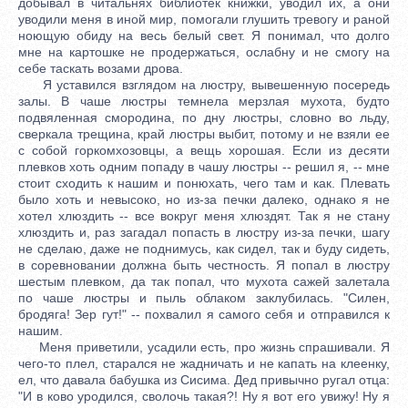
добывал в читальнях библиотек книжки, уводил их, а они
уводили меня в иной мир, помогали глушить тревогу и раной
ноющую обиду на весь белый свет. Я понимал, что долго
мне на картошке не продержаться, ослабну и не смогу на
себе таскать возами дрова.
Я уставился взглядом на люстру, вывешенную посередь
залы. В чаше люстры темнела мерзлая мухота, будто
подвяленная смородина, по дну люстры, словно во льду,
сверкала трещина, край люстры выбит, потому и не взяли ее
с собой горкомхозовцы, а вещь хорошая. Если из десяти
плевков хоть одним попаду в чашу люстры -- решил я, -- мне
стоит сходить к нашим и понюхать, чего там и как. Плевать
было хоть и невысоко, но из-за печки далеко, однако я не
хотел хлюздить -- все вокруг меня хлюздят. Так я не стану
хлюздить и, раз загадал попасть в люстру из-за печки, шагу
не сделаю, даже не поднимусь, как сидел, так и буду сидеть,
в соревновании должна быть честность. Я попал в люстру
шестым плевком, да так попал, что мухота сажей залетала
по чаше люстры и пыль облаком заклубилась. "Силен,
бродяга! Зер гут!" -- похвалил я самого себя и отправился к
нашим.
Меня приветили, усадили есть, про жизнь спрашивали. Я
чего-то плел, старался не жадничать и не капать на клеенку,
ел, что давала бабушка из Сисима. Дед привычно ругал отца:
"И в ково уродился, сволочь такая?! Ну я вот его увижу! Ну я