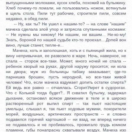
выпущенными молоками, кусок хлеба, похожий на булыжину.
Хлеб почему-то ломали, не пользовались ножом, воткнутым
в щель стола. Пили тут рабочие, строители пили, совсем
недавно, в обед пили.
-- Ну, как ты? Не ушел к нашим-то? -- на слове "нашим"
мачеха сделала злой упор и затрясла спутанными космами:
-- Не нужны мы никому! Ни нашим, ни вашим... Ни-ко-му!
Знать, бороной по нашей судьбе кто-то проехал... Допей вон
вино, лучше станет, тепле-е...
Мачеха, хоть и заполошная, хоть и с пьяницей жила, но к
вину непривычная, ее развозило в жаре. Ночь, наверное, не
спала -- сторож все-таки. Может, много ночей не спала --
ребенок хворый на руках, другой наружу просится; ни кола
ни двора; муж из больницы табаку заказывает; где-то
парнишка брошен, пусть неродной, но все-таки живой
человек! Что, если мачеха вздумает допить остатки спирта?
Ей ведь все равно -- отчаялась. СгоритУмрет в судорогах.
Что с Колькой тогда будет?.. Я схватил бутылку, задержал
дыхание, остановил всякое движение в теле и в широко
растворенный рот вылил спирт -- так пьют настоящие
умельцы, слышал я, так пьют ходовые мужики, покорители
морей, воздушных, арктических пространств -- и словно
подавился горячей картошкой -- ни взад, ни вперед ничего
не подавалось и не пробивалось, прожигало грудь комком
пламени, губы понапрасну схватывали воздух. Мачеха изо