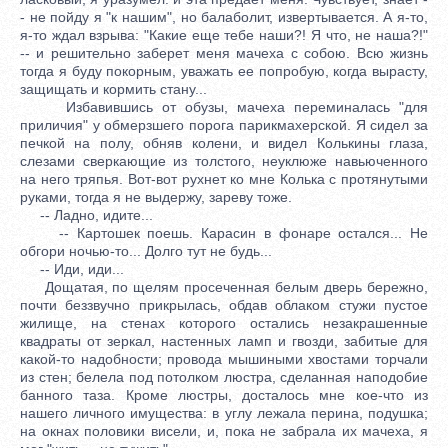
- не пойду я "к нашим", но балаболит, извертывается. А я-то,
я-то ждал взрыва: "Какие еще тебе наши?! Я что, не наша?!"
-- и решительно заберет меня мачеха с собою. Всю жизнь
тогда я буду покорным, уважать ее попробую, когда вырасту,
защищать и кормить стану...
Избавившись от обузы, мачеха переминалась "для
приличия" у обмерзшего порога парикмахерской. Я сидел за
печкой на полу, обняв колени, и видел Колькины глаза,
слезами сверкающие из толстого, неуклюже навьюченного
на него тряпья. Вот-вот рухнет ко мне Колька с протянутыми
руками, тогда я не выдержу, зареву тоже.
-- Ладно, идите...
-- Картошек поешь. Карасин в фонаре остался... Не
обгори ночью-то... Долго тут не будь...
-- Иди, иди...
Дощатая, по щелям просеченная белым дверь бережно,
почти беззвучно прикрылась, обдав облаком стужи пустое
жилище, на стенах которого остались незакрашенные
квадраты от зеркал, настенных ламп и гвозди, забитые для
какой-то надобности; провода мышиными хвостами торчали
из стен; белела под потолком люстра, сделанная наподобие
банного таза. Кроме люстры, досталось мне кое-что из
нашего личного имущества: в углу лежала перина, подушка;
на окнах половики висели, и, пока не забрала их мачеха, я