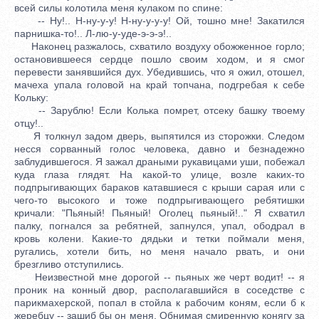
всей силы колотила меня кулаком по спине:
-- Ну!.. Н-ну-у-у! Н-ну-у-у-у! Ой, тошно мне! Закатился
парнишка-то!.. Л-лю-у-уде-э-э-э!..
Наконец разжалось, схватило воздуху обожженное горло;
остановившееся сердце пошло своим ходом, и я смог
перевести занявшийся дух. Убедившись, что я ожил, отошел,
мачеха упала головой на край топчана, подгребая к себе
Кольку:
-- Зарублю! Если Колька помрет, отсеку башку твоему
отцу!..
Я толкнул задом дверь, выпятился из сторожки. Следом
несся сорванный голос человека, давно и безнадежно
заблудившегося. Я зажал драными рукавицами уши, побежал
куда глаза глядят. На какой-то улице, возле каких-то
подпрыгивающих бараков катавшиеся с крыши сарая или с
чего-то высокого и тоже подпрыгивающего ребятишки
кричали: "Пьяный! Пьяный! Оголец пьяный!.." Я схватил
палку, погнался за ребятней, запнулся, упал, ободрал в
кровь колени. Какие-то дядьки и тетки поймали меня,
ругались, хотели бить, но меня начало рвать, и они
брезгливо отступились.
Неизвестной мне дорогой -- пьяных же черт водит! -- я
проник на конный двор, располагавшийся в соседстве с
парикмахерской, попал в стойла к рабочим коням, если б к
жеребцу -- зашиб бы он меня. Обнимая смиренную конягу за