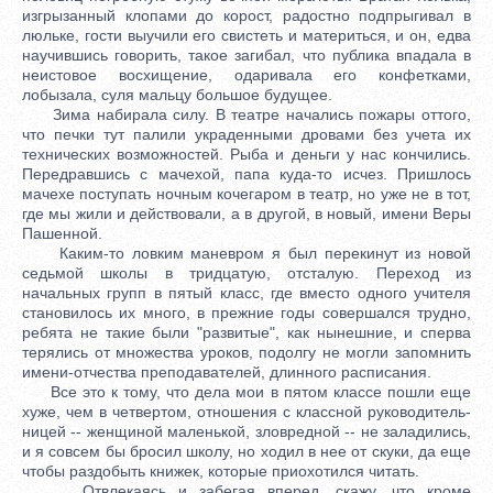
изгрызанный клопами до корост, радостно подпрыгивал в
люльке, гости выучили его свистеть и материться, и он, едва
научившись говорить, такое загибал, что публика впадала в
неистовое восхищение, одаривала его конфетками,
лобызала, суля мальцу большое будущее.
Зима набирала силу. В театре начались пожары оттого,
что печки тут палили украденными дровами без учета их
технических возможностей. Рыба и деньги у нас кончились.
Передравшись с мачехой, папа куда-то исчез. Пришлось
мачехе поступать ночным кочегаром в театр, но уже не в тот,
где мы жили и действовали, а в другой, в новый, имени Веры
Пашенной.
Каким-то ловким маневром я был перекинут из новой
седьмой школы в тридцатую, отсталую. Переход из
начальных групп в пятый класс, где вместо одного учителя
становилось их много, в прежние годы совершался трудно,
ребята не такие были "развитые", как нынешние, и сперва
терялись от множества уроков, подолгу не могли запомнить
имени-отчества преподавателей, длинного расписания.
Все это к тому, что дела мои в пятом классе пошли еще
хуже, чем в четвертом, отношения с классной руководитель-
ницей -- женщиной маленькой, зловредной -- не заладились,
и я совсем бы бросил школу, но ходил в нее от скуки, да еще
чтобы раздобыть книжек, которые приохотился читать.
Отвлекаясь и забегая вперед, скажу, что кроме