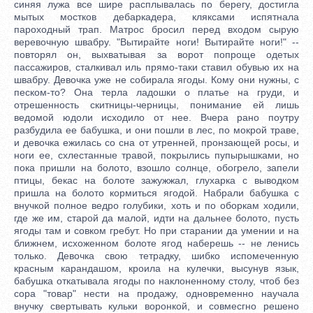
синяя лужа все шире расплывалась по берегу, достигла
мытых мостков дебаркадера, кляксами испятнала
пароходный трап. Матрос бросил перед входом сырую
веревочную швабру. "Вытирайте ноги! Вытирайте ноги!" --
повторял он, выхватывая за ворот попроще одетых
пассажиров, сталкивал иль прямо-таки ставил обувью их на
швабру. Девочка уже не собирала ягоды. Кому они нужны, с
песком-то? Она терла ладошки о платье на груди, и
отрешенность скитницы-черницы, понимание ей лишь
ведомой юдоли исходило от нее. Вчера рано поутру
разбудила ее бабушка, и они пошли в лес, по мокрой траве,
и девочка ежилась со сна от утренней, пронзающей росы, и
ноги ее, схлестанные травой, покрылись пупырышками, но
пока пришли на болото, взошло солнце, обогрело, запели
птицы, бекас на болоте зажужжал, глухарка с выводком
пришла на болото кормиться ягодой. Набрали бабушка с
внучкой полное ведро голубики, хоть и по оборкам ходили,
где же им, старой да малой, идти на дальнее болото, пусть
ягоды там и совком гребут. Но при старании да умении и на
ближнем, исхоженном болоте ягод наберешь -- не ленись
только. Девочка свою тетрадку, шибко испомеченную
красным карандашом, кроила на кулечки, высунув язык,
бабушка откатывала ягоды по наклоненному столу, чтоб без
сора "товар" нести на продажу, одновременно научала
внучку свертывать кульки воронкой, и совмесгно решено