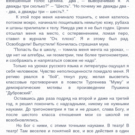
взбешенный голос Цехина. "Два", -- выворачиваю я. "А
дважды три сколько?" -- "Шесть". "Но почему же дважды два -
- два, а дважды три -- шесть?.."
К этой поре меня начинало тошнить, с меня катилось
потоком мокро, начинало пощипывать немытую кожу, рубаха
и штаны прилипали к телу. Никуда уже я не был годен. Цехин
отсылал меня на место, с остервенением, ломая перо,
ставил в журнале "Оч. плохо". Я и этому был рад.
Освободили! Выпустили! Кончилась страшная мука.
"Попасть бы в школу, -- томила меня мечта на уроках, --
где нет ни алгебры, ни геометрии, тем более тригонометрии,
и соображать и напрягаться совсем не надо".
Только на уроках русского языка и литературы ощущал я
себя человеком. Чувство неполноценности покидало меня. Я
ретиво рвался в "бой", тянул руку, желая высветить
классовые противоречия в повести Тургенева "Муму" и
демократические мотивы в произведении Пушкина
"Дубровский".
Оставшись два раза подряд на второй и даже на третий
год, я решил покончить с надсадными, никому не нужными
науками. До тригонометрии я так и не дошел, слава Богу, и
после шестого класса отношения мои со школой не
возобновлялись.
Но Бог с ними, с этими точными науками. В театр! В
театр! Там веселее и понятней все, и все действия в один