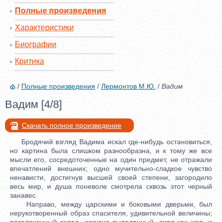
Полные произведения
Характеристики
Биографии
Критика
/
Полные произведения
/
Лермонтов М.Ю.
/
Вадим
Вадим [4/8]
Скачать полное произведение
Бродячий взгляд Вадима искал где-нибудь остановиться,
но картина была слишком разнообразна, и к тому же все
мысли его, сосредоточенные на один предмет, не отражали
впечатлений внешних; одно мучительно-сладкое чувство
ненависти, достигнув высшей своей степени, загородило
весь мир, и душа поневоле смотрела сквозь этот черный
занавес.
Направо, между царскими и боковыми дверьми, был
нерукотворенный образ спасителя, удивительной величины;
позолоченный оклад, искусно выделанный, сиял как жар, и