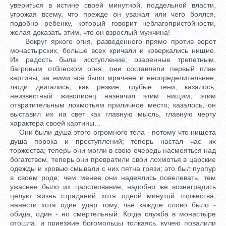
увериться в истине своей минутной, поддельной власти,
угрожая всему, что прежде он уважал или чего боялся,
подобно ребенку, который говорит неблагопристойности,
желая доказать этим, что он взрослый мужчина!
Вокруг яркого огня, разведенного прямо против ворот
монастырских, больше всех кричали и коверкались нищие.
Их радость была исступление; озаренные трепетным,
багровым отблеском огня, они составляли первый план
картины; за ними всё было мрачнее и неопределительнее,
люди двигались, как резкие, грубые тени; казалось,
неизвестный живописец назначил этим нищим, этим
отвратительным лохмотьям приличное место; казалось, он
выставил их на свет как главную мысль, главную черту
характера своей картины...
Они были душа этого огромного тела - потому что нищета
душа порока и преступлений; теперь настал час их
торжества; теперь они могли в свою очередь насмеяться над
богатством, теперь они превратили свои лохмотья в царские
одежды и кровью смывали с них пятна грязи; это был пурпур
в своем роде; чем менее они надеялись повелевать, тем
ужаснее было их царствование; надобно же вознаградить
целую жизнь страданий хотя одной минутой торжества;
нанести хотя один удар тому, чье каждое слово было -
обида, один - но смертельный. Когда служба в монастыре
отошла, и приезжие богомольцы толкаясь, кучею повалили