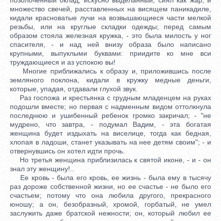
множество свечей, расставленных на висящем паникадиле,
кидали красноватые лучи на возвышающиеся части мелкой
резьбы, или на круглые складки одежды; перед самым
образом стояла железная кружка, - это была милость у ног
спасителя, - и над ней внизу образа было написано
крупными, выпуклыми буквами: приидите ко мне вcи
труждающиеся и аз успокою вы!
Многие приближались к образу и, приложившись после
земляного поклона, кидали в кружку медные деньги,
которые, упадая, отдавали глухой звук.
Раз госпожа и крестьянка с грудным младенцем на руках
подошли вместе; но первая с надменным видом оттолкнула
последнюю и ушибенный ребенок громко закричал; - "не
мудрено, что завтра, - подумал Вадим, - эта богатая
женщина будет издыхать на виселице, тогда как бедная,
хлопая в ладоши, станет указывать на нее детям своим"; - и
отвернувшись он хотел идти прочь.
Но третья женщина приблизилась к святой иконе, - и - он
знал эту женщину!..
Ее кровь - была его кровь, ее жизнь - была ему в тысячу
раз дороже собственной жизни, но ее счастье - не было его
счастьем; потому что она любила другого, прекрасного
юношу; а он, безобразный, хромой, горбатый, не умел
заслужить даже братской нежности; он, который любил ее