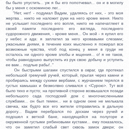
бы было упустить... уж я бы его попотчевал... он и в могилу
бы у меня с оскоминою лег...
"Нет, нет! - подумал Вадим, удаляясь от них, - это моя
жертва... никто не наложит руки на него кроме меня. Никто
не услышит последнего его вопля, никто не напечатлеет в
своей памяти последнего его взгляда, последнего
судорожного движения, - кроме меня... Он мой - я купил его
у небес и ада: я заплатил за него кровавыми слезами;
ужасными днями, в течение коих мысленно я пожирал все
возможные чувства, чтоб под конец у меня в груди не
осталось ни одного кроме злобы и мщения... о! я не таков,
чтобы равнодушно выпустить из рук свою добычу и уступить
ее вам... подлые рабы!.."
Он быстрыми шагами спустился в овраг, где протекал
небольшой гремучий ручей, который, прыгая через камни и
пробираясь между сухими вербами, с журчанием терялся в
густых камышах и безмолвно сливался с <Сурою>. Тут всё
было тихо и пусто; на противной стороне возвышался позади
небольшого сада господский дом с многочисленными
службами... он был темен... ни в одном окне не мелькала
свечка, как будто все его жители отправились в дальную
дорогу... Вадим перебрался по доскам через ручей и
подошел к ветхой бане, находящейся на полугоре и
окруженной густыми рябиновыми кустами... ему показалось,
что он заметил слабый свет сквозь замок двери; он