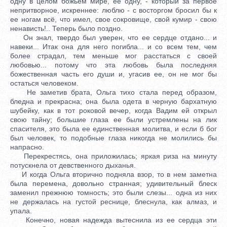
одну в целом божьем мире, ее одну, - который за первое
непритворное, искреннее: люблю - с восторгом бросил бы к
ее ногам всё, что имел, свое сокровище, свой кумир - свою
ненависть!.. Теперь было поздно.
Он знал, твердо был уверен, что ее сердце отдано... и
навеки... Итак она для него погибла... и со всем тем, чем
более страдал, тем меньше мог расстаться с своей
любовью... потому что эта любовь была последняя
божественная часть его души и, угасив ее, он не мог бы
остаться человеком.
Не заметив брата, Ольга тихо стала перед образом,
бледна и прекрасна; она была одета в черную бархатную
шубейку, как в тот роковой вечер, когда Вадим ей открыл
свою тайну; большие глаза ее были устремлены на лик
спасителя, это была ее единственная молитва, и если б бог
был человек, то подобные глаза никогда не молились бы
напрасно.
Перекрестясь, она приложилась; яркая риза на минуту
потускнела от девственного дыханья.
И когда Ольга вторично подняла взор, то в нем заметна
была перемена, довольно странная; удивительный блеск
заменил прежнюю томность; это были слезы... одна из них
не держалась на густой реснице, блеснула, как алмаз, и
упала.
Конечно, новая надежда вытеснила из ее сердца эти