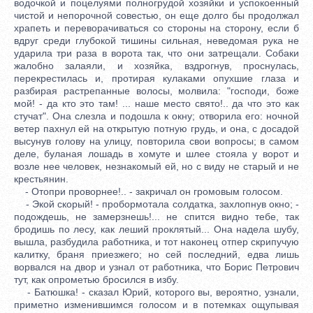
водочкой и поцелуями полногрудой хозяйки и успокоенный
чистой и непорочной совестью, он еще долго бы продолжал
храпеть и переворачиваться со стороны на сторону, если б
вдруг среди глубокой тишины сильная, неведомая рука не
ударила три раза в ворота так, что они затрещали. Собаки
жалобно залаяли, и хозяйка, вздрогнув, проснулась,
перекрестилась и, протирая кулаками опухшие глаза и
разбирая растрепанные волосы, молвила: "господи, боже
мой! - да кто это там! ... наше место свято!.. да что это как
стучат". Она слезла и подошла к окну; отворила его: ночной
ветер пахнул ей на открытую потную грудь, и она, с досадой
высунув голову на улицу, повторила свои вопросы; в самом
деле, буланая лошадь в хомуте и шлее стояла у ворот и
возле нее человек, незнакомый ей, но с виду не старый и не
крестьянин.
- Отопри проворнее!.. - закричал он громовым голосом.
- Экой скорый! - пробормотала солдатка, захлопнув окно; -
подождешь, не замерзнешь!... не спится видно тебе, так
бродишь по лесу, как леший проклятый... Она надела шубу,
вышла, разбудила работника, и тот наконец отпер скрипучую
калитку, браня приезжего; но сей последний, едва лишь
ворвался на двор и узнал от работника, что Борис Петрович
тут, как опрометью бросился в избу.
- Батюшка! - сказал Юрий, которого вы, вероятно, узнали,
приметно изменившимся голосом и в потемках ощупывая