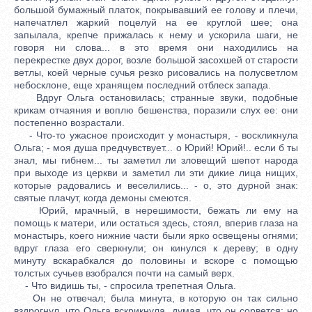
большой бумажный платок, покрывавший ее голову и плечи,
напечатлел жаркий поцелуй на ее круглой шее; она
запылала, крепче прижалась к нему и ускорила шаги, не
говоря ни слова... в это время они находились на
перекрестке двух дорог, возле большой засохшей от старости
ветлы, коей черные сучья резко рисовались на полусветлом
небосклоне, еще хранящем последний отблеск запада.
Вдруг Ольга остановилась; странные звуки, подобные
крикам отчаяния и воплю бешенства, поразили слух ее: они
постепенно возрастали.
- Что-то ужасное происходит у монастыря, - воскликнула
Ольга; - моя душа предчувствует... о Юрий! Юрий!.. если б ты
знал, мы гибнем... ты заметил ли зловещий шепот народа
при выходе из церкви и заметил ли эти дикие лица нищих,
которые радовались и веселились... - о, это дурной знак:
святые плачут, когда демоны смеются.
Юрий, мрачный, в нерешимости, бежать ли ему на
помощь к матери, или остаться здесь, стоял, вперив глаза на
монастырь, коего нижние части были ярко освещены огнями;
вдруг глаза его сверкнули; он кинулся к дереву; в одну
минуту вскарабкался до половины и вскоре с помощью
толстых сучьев взобрался почти на самый верх.
- Что видишь ты, - спросила трепетная Ольга.
Он не отвечал; была минута, в которую он так сильно
вздрогнул, что Ольга вскрикнула, думая, что он сорвется; но