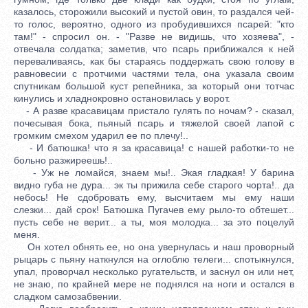
казалось, сторожили высокий и пустой овин, то раздался чей-
то голос, вероятно, одного из пробудившихся псарей: "кто
там!" - спросил он. - "Разве не видишь, что хозяева", -
отвечала солдатка; заметив, что псарь приближался к ней
переваливаясь, как бы стараясь поддержать свою голову в
равновесии с протчими частями тела, она указала своим
спутникам большой куст репейника, за который они тотчас
кинулись и хладнокровно остановилась у ворот.
- А разве красавицам пристало гулять по ночам? - сказал,
почесывая бока, пьяный псарь и тяжелой своей лапой с
громким смехом ударил ее по плечу!..
- И батюшка! что я за красавица! с нашей работки-то не
больно разжиреешь!..
- Уж не ломайся, знаем мы!.. Экая гладкая! У барина
видно губа не дура... эк ты прижила себе старого чорта!.. да
небось! Не сдобровать ему, высчитаем мы ему наши
слезки... дай срок! Батюшка Пугачев ему рыло-то обтешет...
пусть себе не верит... а ты, моя молодка... за это поцелуй
меня.
Он хотел обнять ее, но она увернулась и наш проворный
рыцарь с пьяну наткнулся на оглоблю телеги... спотыкнулся,
упал, проворчал несколько ругательств, и заснул он или нет,
не знаю, по крайней мере не поднялся на ноги и остался в
сладком самозабвении.