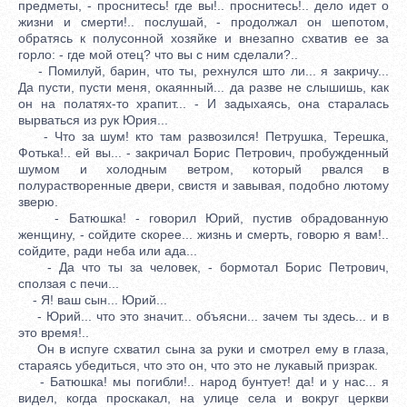
предметы, - проснитесь! где вы!.. проснитесь!.. дело идет о
жизни и смерти!.. послушай, - продолжал он шепотом,
обратясь к полусонной хозяйке и внезапно схватив ее за
горло: - где мой отец? что вы с ним сделали?..
- Помилуй, барин, что ты, рехнулся што ли... я закричу...
Да пусти, пусти меня, окаянный... да разве не слышишь, как
он на полатях-то храпит... - И задыхаясь, она старалась
вырваться из рук Юрия...
- Что за шум! кто там развозился! Петрушка, Терешка,
Фотька!.. ей вы... - закричал Борис Петрович, пробужденный
шумом и холодным ветром, который рвался в
полурастворенные двери, свистя и завывая, подобно лютому
зверю.
- Батюшка! - говорил Юрий, пустив обрадованную
женщину, - сойдите скорее... жизнь и смерть, говорю я вам!..
сойдите, ради неба или ада...
- Да что ты за человек, - бормотал Борис Петрович,
сползая с печи...
- Я! ваш сын... Юрий...
- Юрий... что это значит... объясни... зачем ты здесь... и в
это время!..
Он в испуге схватил сына за руки и смотрел ему в глаза,
стараясь убедиться, что это он, что это не лукавый призрак.
- Батюшка! мы погибли!.. народ бунтует! да! и у нас... я
видел, когда проскакал, на улице села и вокруг церкви