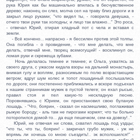
рука Юрия как бы машинально впилась в бесчувственное
дерево; наконец он слез, молча сел на траву близ дороги и в
закрыл лицо руками; "что видел ты, - говорила девушка, -
отчего твои руки так холодны; и лицо так влажно..." Это роса,
- отвечал Юрий, отирая хладный пот с чела и вставая с
земли.
- Всё кончено... напрасно - я бессилен против этой толпы.
Она погибла - о провидение, - что мне делать, что мне
делать, отвечай мне, творец всемогущий! - воскликнул он,
ломая руки и скрежеща зубами.
Ночь делалась темнее и темнее; и Ольга, ухватясь за
своего друга, с ужасом кидала взоры на дальний монастырь,
внимая гулу и воплям, разносимым по полю возрастающим
ветром; вдруг шум колес и топот лошадиный послышались
по дороге; они постепенно приближались и вскоре подъехал
к нашим странникам мужик в пустой телеге; он ехал рысью,
правил стоя и пел какую-то нескладную песню.
Поровнявшись с Юрием, он приостановил свою буланую
лошадь. - "Что, боярин, - сказал он насмешливо, поглаживая
рыжую бороду; - аль там не пирогами кормят; что ты больно
поторопился домой-то... да еще пешечком, сем-ка довезу!.."
Юрий, не отвечая ни слова, схватил лошадь под уздцы;
"что ты, что ты, боярин! - закричал грубо мужик, - уж не
впрямь ли хочешь со мною съездить!.. эк всполошился!" -
продолжал он ударив лошадь кнутом и присвиснув; добрый