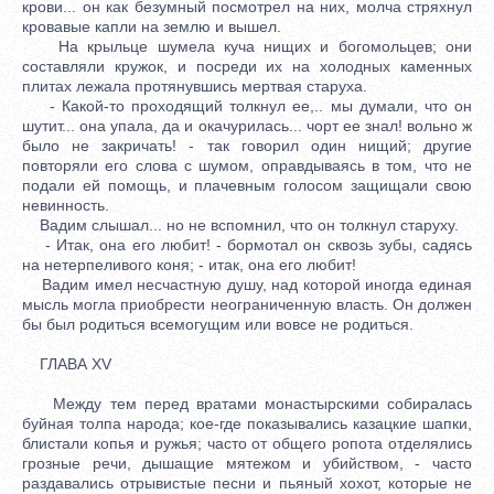
крови... он как безумный посмотрел на них, молча стряхнул
кровавые капли на землю и вышел.
На крыльце шумела куча нищих и богомольцев; они
составляли кружок, и посреди их на холодных каменных
плитах лежала протянувшись мертвая старуха.
- Какой-то проходящий толкнул ее,.. мы думали, что он
шутит... она упала, да и окачурилась... чорт ее знал! вольно ж
было не закричать! - так говорил один нищий; другие
повторяли его слова с шумом, оправдываясь в том, что не
подали ей помощь, и плачевным голосом защищали свою
невинность.
Вадим слышал... но не вспомнил, что он толкнул старуху.
- Итак, она его любит! - бормотал он сквозь зубы, садясь
на нетерпеливого коня; - итак, она его любит!
Вадим имел несчастную душу, над которой иногда единая
мысль могла приобрести неограниченную власть. Он должен
бы был родиться всемогущим или вовсе не родиться.
ГЛАВА XV
Между тем перед вратами монастырскими собиралась
буйная толпа народа; кое-где показывались казацкие шапки,
блистали копья и ружья; часто от общего ропота отделялись
грозные речи, дышащие мятежом и убийством, - часто
раздавались отрывистые песни и пьяный хохот, которые не