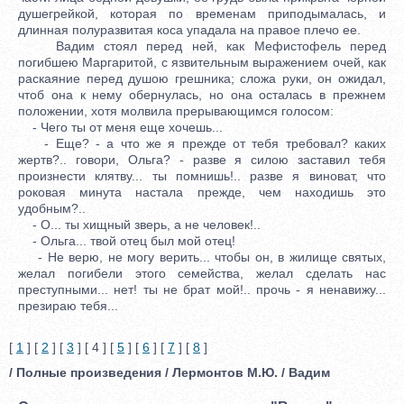
душегрейкой, которая по временам приподымалась, и
длинная полуразвитая коса упадала на правое плечо ее.
Вадим стоял перед ней, как Мефистофель перед
погибшею Маргаритой, с язвительным выражением очей, как
раскаяние перед душою грешника; сложа руки, он ожидал,
чтоб она к нему обернулась, но она осталась в прежнем
положении, хотя молвила прерывающимся голосом:
- Чего ты от меня еще хочешь...
- Еще? - а что же я прежде от тебя требовал? каких
жертв?.. говори, Ольга? - разве я силою заставил тебя
произнести клятву... ты помнишь!.. разве я виноват, что
роковая минута настала прежде, чем находишь это
удобным?..
- О... ты хищный зверь, а не человек!..
- Ольга... твой отец был мой отец!
- Не верю, не могу верить... чтобы он, в жилище святых,
желал погибели этого семейства, желал сделать нас
преступными... нет! ты не брат мой!.. прочь - я ненавижу...
презираю тебя...
[
1
] [
2
] [
3
] [ 4 ] [
5
] [
6
] [
7
] [
8
]
/ Полные произведения / Лермонтов М.Ю. / Вадим