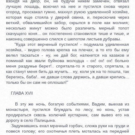
взойдя на двор, он, не будучи никем замечен, отвязал
лучшую лошадь, вскочил на нее и пустился снова через
огород, проскакал гумно, махнул рукою удивленной хозяйке,
которая еще стояла у дверей овина, и, перескочив через
ветхий, обвалившийся забор, скрылся в поле как молния;
несколько минут можно было различить мерный топот
скачущего коня... он постепенно становился тише и тише, и
наконец совершенно слился с шепотом листьев дубравы.
"Куда этот верченый пустился! - подумала удивленная
хозяйка, - видно голова крепка на плечах, а то кто бы ему
велел таскаться - ну, не дай бог, наткнется на казаков и
поминай как звали буйнова мoлодца - ох! ох! ох! больно
меня раздумье берет!.. спрятала-то я старого, спрятала, а
как станут меня бить да мучить... ну, коли уж на то пошла, так
берегись, баба!.. не давши слова держись, а давши крепись...
только бы он сам не оплошал!"
ГЛАВА XVII
В эту же ночь, богатую событиями, Вадим, выехав из
монастыря, пустился блуждать по лесу, но конь, устав
продираться сквозь колючий кустарник, сам вывез его на
дорогу в село Палицына.
Задумавшись ехал мрачный горбач, сложа руки на груди и
повеся голову; его охотничья плеть моталась на передней