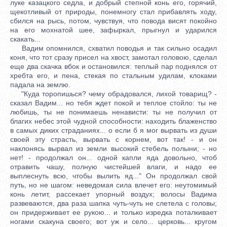
луке казацкого седла, и добрый степной конь его, горячий,
щекотливый от природы, понемногу стал прибавлять ходу,
сбился на рысь, потом, чувствуя, что повода висят покойно
на его мохнатой шее, зафыркал, прыгнул и ударился
скакать...
Вадим опомнился, схватил поводья и так сильно осадил
коня, что тот сразу присел на хвост, замотал головою, сделал
еще два скачка вбок и остановился: теплый пар поднялся от
хребта его, и пена, стекая по стальным удилам, клоками
падала на землю.
"Куда торопишься? чему обрадовался, лихой товарищ? -
сказал Вадим... но тебя ждет покой и теплое стойло: ты не
любишь, ты не понимаешь ненависти: ты не получил от
благих небес этой чудной способности: находить блаженство
в самых диких страданиях... о если б я мог вырвать из души
своей эту страсть, вырвать с корнем, вот так! - и он
наклонясь вырвал из земли высокий стебель полыни; - но
нет! - продолжал он... одной капли яда довольно, чтоб
отравить чашу, полную чистейшей влаги, и надо ее
выплеснуть всю, чтобы вылить яд..." Он продолжал свой
путь, но не шагом: неведомая сила влечет его: неутомимый
конь летит, рассекает упорный воздух; волосы Вадима
развеваются, два раза шапка чуть-чуть не слетела с головы;
он придерживает ее рукою... и только изредка поталкивает
ногами скакуна своего; вот уж и село... церковь... кругом