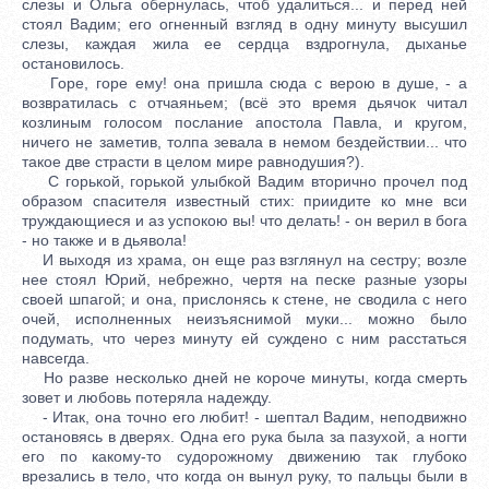
слезы и Ольга обернулась, чтоб удалиться... и перед ней
стоял Вадим; его огненный взгляд в одну минуту высушил
слезы, каждая жила ее сердца вздрогнула, дыханье
остановилось.
Горе, горе ему! она пришла сюда с верою в душе, - а
возвратилась с отчаяньем; (всё это время дьячок читал
козлиным голосом послание апостола Павла, и кругом,
ничего не заметив, толпа зевала в немом бездействии... что
такое две страсти в целом мире равнодушия?).
С горькой, горькой улыбкой Вадим вторично прочел под
образом спасителя известный стих: приидите ко мне вси
труждающиеся и аз успокою вы! что делать! - он верил в бога
- но также и в дьявола!
И выходя из храма, он еще раз взглянул на сестру; возле
нее стоял Юрий, небрежно, чертя на песке разные узоры
своей шпагой; и она, прислонясь к стене, не сводила с него
очей, исполненных неизъяснимой муки... можно было
подумать, что через минуту ей суждено с ним расстаться
навсегда.
Но разве несколько дней не короче минуты, когда смерть
зовет и любовь потеряла надежду.
- Итак, она точно его любит! - шептал Вадим, неподвижно
остановясь в дверях. Одна его рука была за пазухой, а ногти
его по какому-то судорожному движению так глубоко
врезались в тело, что когда он вынул руку, то пальцы были в