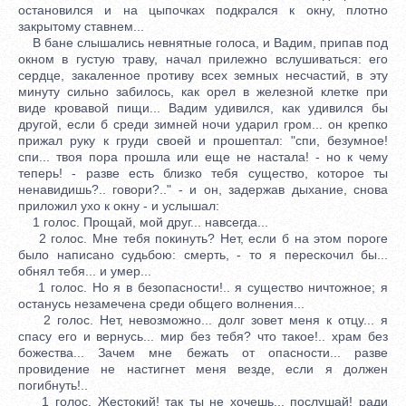
остановился и на цыпочках подкрался к окну, плотно
закрытому ставнем...
В бане слышались невнятные голоса, и Вадим, припав под
окном в густую траву, начал прилежно вслушиваться: его
сердце, закаленное противу всех земных несчастий, в эту
минуту сильно забилось, как орел в железной клетке при
виде кровавой пищи... Вадим удивился, как удивился бы
другой, если б среди зимней ночи ударил гром... он крепко
прижал руку к груди своей и прошептал: "спи, безумное!
спи... твоя пора прошла или еще не настала! - но к чему
теперь! - разве есть близко тебя существо, которое ты
ненавидишь?.. говори?.." - и он, задержав дыхание, снова
приложил ухо к окну - и услышал:
1 голос. Прощай, мой друг... навсегда...
2 голос. Мне тебя покинуть? Нет, если б на этом пороге
было написано судьбою: смерть, - то я перескочил бы...
обнял тебя... и умер...
1 голос. Но я в безопасности!.. я существо ничтожное; я
останусь незамечена среди общего волнения...
2 голос. Нет, невозможно... долг зовет меня к отцу... я
спасу его и вернусь... мир без тебя? что такое!.. храм без
божества... Зачем мне бежать от опасности... разве
провидение не настигнет меня везде, если я должен
погибнуть!..
1 голос. Жестокий! так ты не хочешь... послушай! ради