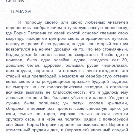
Сергевну.
ГЛАВА XVI
Я попрошу своего или своих любезных читателей
перенестись воображением в ту малую лесную деревеньку,
где Борис Петрович со своей охотой основал главную свою
квартиру, находя ее центром своих операционных пунктов;
накануне травля была удачная; поздно наш старый охотник
возвратился на ночлег, досадуя на то, что его стремянный,
Вадим, уехав бог знает зачем, не возвратился. В избе, где он
ночевал, была одна хозяйка, вдова, солдатка лет 30,
довольно белая, здоровая, большая, русая, черноглазая,
полногрудая, опрятная - и потому вы легко отгадаете, что
старый наш прелюбодей, несмотря на серебристую оттенку
волос своих и на рождающиеся признаки будущей подагры,
не смотрел на нее философическим взглядом, а старался
всячески выиграть ее благосклонность, что и удалось ему
довольно скоро и без больших убытков и хлопот. Уж давно
лучина была погашена; уж петух, хлопая крыльями,
сбирался в первый раз пропеть свою сиповатую арию, уж
кони, сытые по горло, изредка только жевали остатки
хрупкого овса, и в избе на полатях, рядом с полногрудой
хозяйкою, Борис Петрович храпел непомилованно. Вероятно
утомленный трудами дня, и (вероятнее) упоенный сладкой