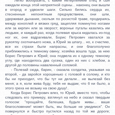
Легко вообразить, с каким нетерпением отец и сын
ожидали конца этой неприятной сцены... наконец они вышли
в огород и удвоили шаги. Сильно бились сердца их,
стесненные непонятным предчувствием, они шли,
удерживая дыхание, скользя по росистой траве, продираясь
между коноплей и вязких гряд, зацепляя поминутно ногами
или за кирпич или за хворост; вороньи пугалы казались им
людьми, и каждый раз, когда полевая крыса кидалась из-под
ног их, они вздрагивали, Борис Петрович хватался за
рукоятку охотничьего ножа, а Юрий за шпагу... но, к счастию,
все их страхи были напрасны, и они благополучно
приближились к темному овину; хозяйка вошла туда, за нею
Борис Петрович и Юрий; она подвела их к одному темному
углу, где находилось два сусека, один из них с хлебом, а
другой до половины наваленный соломой.
- Полезай сюда, барин, - сказала солдатка, указывая на
второй, - да заройся хорошенько с головой в солому, и кто
бы ни приходил, что бы тут ни делали... не вылезай без
меня; а я, коли жива буду, тебя не выдам; что б ни было, а
этого греха не возьму на свою душу!..
Когда Борис Петрович влез, то Юрий, вместо того, чтобы
следовать его примеру, взглянул на небо и сказал твердым
голосом: "прощайте, батюшка, будьте живы... ваше
благословение! может быть, мы больше не увидимся". Он
повернулся и быстро пустился назад по той же дороге;