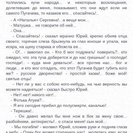
толпились кучи народа... и некоторые восклицания,
долетевшие до меня, показывают, что они ждут если не
самого Пугачева, то казаков его... спасайтесь!..
- А <Наталья> Сергевна!.. а вещи мои...
- Матушка... не говорите об ней...
- Она...
- Спасайтесь! - сказал мрачно Юрий, крепко обняв отца
своего; горячая слеза брызнула из глаз юноши и упала, как
искра, на щеку старика и обожгла ее...
- О!.. - завопил он. - Кто б мог подумать! поверить?.. кто
ожидал, что эта туча доберется и до нас грешных! о господи!
господи!.. - куда мне деваться!.. все против нас... бог и
люди... и кто мог отгадать, что этот Пугачев будет губить кого
же? - русское дворянство! - простой казак!.. боже мой!
святые отцы!
- Нет ли у вас с собою кого-нибудь, на чью верность вы
можете надеяться! - сказал быстро Юрий.
- Нет! нет! никого нет!..
- Фотька Атуев?..
- Я его сегодня прибил до полусмерти, каналью!
- Терешка!..
- Он давно желал бы мне нож в бок за жену свою...
разбойники, антихристы!.. о спаси меня! сын мой...
- Мы погибли! - молвил Юрий, сложив руки и подняв глаза
к небу. - Один бог может сохранить нас!.. молитесь ему, если