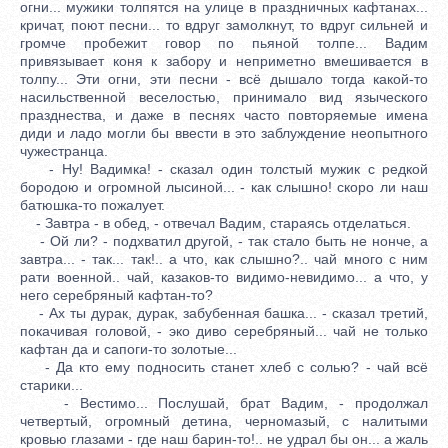
огни... мужики толпятся на улице в праздничных кафтанах...
кричат, поют песни... то вдруг замолкнут, то вдруг сильней и
громче пробежит говор по пьяной толпе... Вадим
привязывает коня к забору и неприметно вмешивается в
толпу... Эти огни, эти песни - всё дышало тогда какой-то
насильственной веселостью, принимало вид языческого
празднества, и даже в песнях часто повторяемые имена
диди и ладо могли бы ввести в это заблуждение неопытного
чужестранца.
- Ну! Вадимка! - сказал один толстый мужик с редкой
бородою и огромной лысиной... - как слышно! скоро ли наш
батюшка-то пожалует.
- Завтра - в обед, - отвечал Вадим, стараясь отделаться.
- Ой ли? - подхватил другой, - так стало быть не нонче, а
завтра... - так... так!.. а что, как слышно?.. чай много с ним
рати военной.. чай, казаков-то видимо-невидимо... а что, у
него серебряный кафтан-то?
- Ах ты дурак, дурак, забубенная башка... - сказал третий,
покачивая головой, - эко диво серебряный... чай не только
кафтан да и сапоги-то золотые...
- Да кто ему подносить станет хлеб с солью? - чай всё
старики...
- Вестимо... Послушай, брат Вадим, - продолжал
четвертый, огромный детина, черномазый, с налитыми
кровью глазами - где наш барин-то!.. не удрал бы он... а жаль