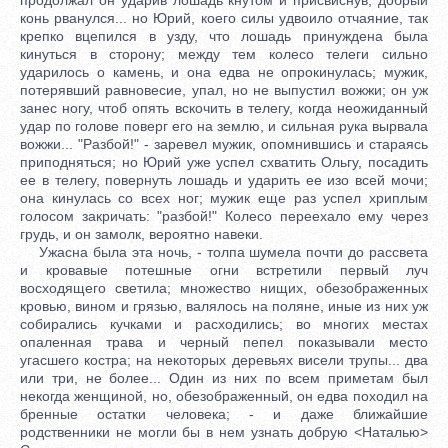
конь рванулся... но Юрий, коего силы удвоило отчаяние, так
крепко вцепился в узду, что лошадь принуждена была
кинуться в сторону; между тем колесо телеги сильно
ударилось о камень, и она едва не опрокинулась; мужик,
потерявший равновесие, упал, но не выпустил вожжи; он уж
занес ногу, чтоб опять вскочить в телегу, когда неожиданный
удар по голове поверг его на землю, и сильная рука вырвала
вожжи... "Разбой!" - заревел мужик, опомнившись и стараясь
приподняться; но Юрий уже успел схватить Ольгу, посадить
ее в телегу, повернуть лошадь и ударить ее изо всей мочи;
она кинулась со всех ног; мужик еще раз успел хриплым
голосом закричать: "разбой!" Колесо переехало ему через
грудь, и он замолк, вероятно навеки.
Ужасна была эта ночь, - толпа шумела почти до рассвета
и кровавые потешные огни встретили первый луч
восходящего светила; множество нищих, обезображенных
кровью, вином и грязью, валялось на поляне, иные из них уж
собирались кучками и расходились; во многих местах
опаленная трава и черный пепел показывали место
угасшего костра; на некоторых деревьях висели трупы... два
или три, не более... Один из них по всем приметам был
некогда женщиной, но, обезображенный, он едва походил на
бренные остатки человека; - и даже ближайшие
родственники не могли бы в нем узнать добрую <Наталью>