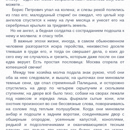
можете...
Борис Петрович упал на колена; и слезы рекой полились
из глаз его; малодушный старик! он ожидал, что целый хор
ангелов спустится к нему на луче месяца и унесет его на
серебряных крыльях за тридевять земель.
Но не ангел, а бедная солдатка с состраданием подошла к
нему и молвила: я спасу тебя.
В важные эпохи жизни, иногда, в самом обыкновенном
человеке разгорается искра геройства, неизвестно доселе
тлевшая в груди его, и тогда он свершает дела, о коих до
сего ему не случалось и грезить, которым даже после он сам
едва верует. Есть простая пословица: Москва сгорела от
копеешной свечки!
Между тем хозяйка молча подала знак рукою, чтоб они
оба за нею следовали, и вышла; на цыпочках они миновали
темные сени, где спал стремянный Палицына, и осторожно
спустились на двор по четырем скрыпучим и скользким
ступеням; на дворе всё было тихо; собаки на сворах лежали
под навесом и изредка лишь фыркали сытые кони, или
охотник произносил во сне бессвязные слова, поворачиваясь
на соломе под теплым полушубком. Когда они миновали
анбар и подошли к задним воротам, соединявшим двор с
обширным огородом, усеянным капустой, коноплями,
редькой и подсолнечниками и оканчивающимся тесным
гумном, где только две клади как будки, стоя по углам,