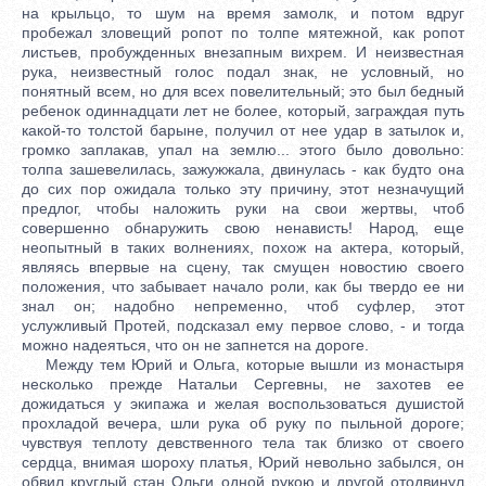
на крыльцо, то шум на время замолк, и потом вдруг
пробежал зловещий ропот по толпе мятежной, как ропот
листьев, пробужденных внезапным вихрем. И неизвестная
рука, неизвестный голос подал знак, не условный, но
понятный всем, но для всех повелительный; это был бедный
ребенок одиннадцати лет не более, который, заграждая путь
какой-то толстой барыне, получил от нее удар в затылок и,
громко заплакав, упал на землю... этого было довольно:
толпа зашевелилась, зажужжала, двинулась - как будто она
до сих пор ожидала только эту причину, этот незначущий
предлог, чтобы наложить руки на свои жертвы, чтоб
совершенно обнаружить свою ненависть! Народ, еще
неопытный в таких волнениях, похож на актера, который,
являясь впервые на сцену, так смущен новостию своего
положения, что забывает начало роли, как бы твердо ее ни
знал он; надобно непременно, чтоб суфлер, этот
услужливый Протей, подсказал ему первое слово, - и тогда
можно надеяться, что он не запнется на дороге.
Между тем Юрий и Ольга, которые вышли из монастыря
несколько прежде Натальи Сергевны, не захотев ее
дожидаться у экипажа и желая воспользоваться душистой
прохладой вечера, шли рука об руку по пыльной дороге;
чувствуя теплоту девственного тела так близко от своего
сердца, внимая шороху платья, Юрий невольно забылся, он
обвил круглый стан Ольги одной рукою и другой отодвинул