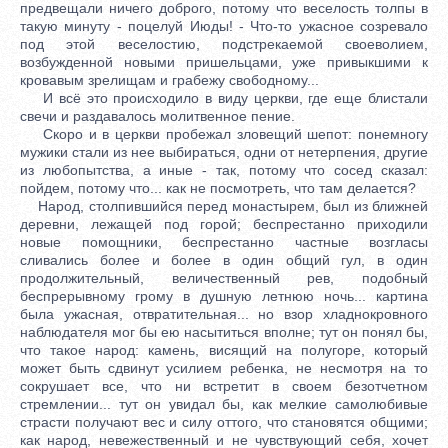
предвещали ничего доброго, потому что веселость толпы в
такую минуту - поцелуй Июды! - Что-то ужасное созревало
под этой веселостию, подстрекаемой своеволием,
возбужденной новыми пришельцами, уже привыкшими к
кровавым зрелищам и грабежу свободному...
И всё это происходило в виду церкви, где еще блистали
свечи и раздавалось молитвенное пение.
Скоро и в церкви пробежал зловещий шепот: понемногу
мужики стали из нее выбираться, одни от нетерпения, другие
из любопытства, а иные - так, потому что сосед сказал:
пойдем, потому что... как не посмотреть, что там делается?
Народ, столпившийся перед монастырем, был из ближней
деревни, лежащей под горой; беспрестанно приходили
новые помощники, беспрестанно частные возгласы
сливались более и более в один общий гул, в один
продолжительный, величественный рев, подобный
беспрерывному грому в душную летнюю ночь... картина
была ужасная, отвратительная... но взор хладнокровного
наблюдателя мог бы ею насытиться вполне; тут он понял бы,
что такое народ: камень, висящий на полугоре, который
может быть сдвинут усилием ребенка, не несмотря на то
сокрушает все, что ни встретит в своем безотчетном
стремлении... тут он увидал бы, как мелкие самолюбивые
страсти получают вес и силу оттого, что становятся общими;
как народ, невежественный и не чувствующий себя, хочет