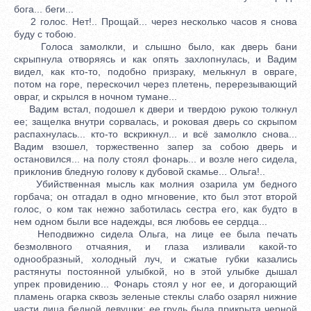
бога... беги...
2 голос. Нет!.. Прощай... через несколько часов я снова
буду с тобою.
Голоса замолкли, и слышно было, как дверь бани
скрыпнула отворяясь и как опять захлопнулась, и Вадим
видел, как кто-то, подобно призраку, мелькнул в овраге,
потом на горе, перескочил через плетень, перерезывающий
овраг, и скрылся в ночном тумане...
Вадим встал, подошел к двери и твердою рукою толкнул
ее; защелка внутри сорвалась, и роковая дверь со скрыпом
распахнулась... кто-то вскрикнул... и всё замолкло снова...
Вадим взошел, торжественно запер за собою дверь и
остановился... на полу стоял фонарь... и возле него сидела,
приклонив бледную голову к дубовой скамье... Ольга!..
Убийственная мысль как молния озарила ум бедного
горбача; он отгадал в одно мгновение, кто был этот второй
голос, о ком так нежно заботилась сестра его, как будто в
нем одном были все надежды, вся любовь ее сердца...
Неподвижно сидела Ольга, на лице ее была печать
безмолвного отчаяния, и глаза изливали какой-то
однообразный, холодный луч, и сжатые губки казались
растянуты постоянной улыбкой, но в этой улыбке дышал
упрек провидению... Фонарь стоял у ног ее, и догорающий
пламень огарка сквозь зеленые стеклы слабо озарял нижние
части лица бедной девушки; ее грудь была прикрыта черной