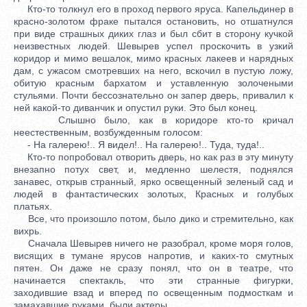
Кто-то толкнул его в проход первого яруса. Капельдинер в
красно-золотом фраке пытался остановить, но отшатнулся
при виде страшных диких глаз и был сбит в сторону кучкой
неизвестных людей. Шевырев успел проскочить в узкий
коридор и мимо вешалок, мимо красных лакеев и нарядных
дам, с ужасом смотревших на него, вскочил в пустую ложу,
обитую красным бархатом и уставленную золочеными
стульями. Почти бессознательно он запер дверь, привалил к
ней какой-то диванчик и опустил руки. Это был конец.
Слышно было, как в коридоре кто-то кричал
неестественным, возбужденным голосом:
- На галерею!.. Я видел!.. На галерею!.. Туда, туда!..
Кто-то попробовал отворить дверь, но как раз в эту минуту
внезапно потух свет, и, медленно шелестя, поднялся
занавес, открыв странный, ярко освещенный зеленый сад и
людей в фантастических золотых, Красных и голубых
платьях.
Все, что произошло потом, было дико и стремительно, как
вихрь.
Сначала Шевырев ничего не разобрал, кроме моря голов,
висящих в тумане ярусов напротив, и каких-то смутных
пятен. Он даже не сразу понял, что он в театре, что
начинается спектакль, что эти странные фигурки,
заходившие взад и вперед по освещенным подмосткам и
замахавшие руками, были актеры.