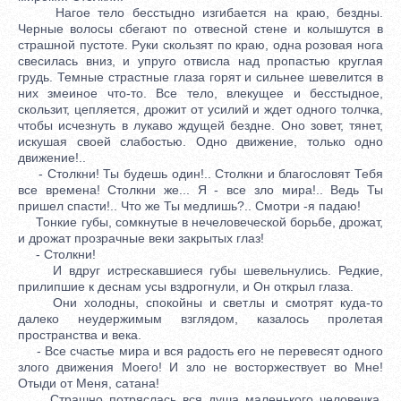
Нагое тело бесстыдно изгибается на краю, бездны.
Черные волосы сбегают по отвесной стене и колышутся в
страшной пустоте. Руки скользят по краю, одна розовая нога
свесилась вниз, и упруго отвисла над пропастью круглая
грудь. Темные страстные глаза горят и сильнее шевелится в
них змеиное что-то. Все тело, влекущее и бесстыдное,
скользит, цепляется, дрожит от усилий и ждет одного толчка,
чтобы исчезнуть в лукаво ждущей бездне. Оно зовет, тянет,
искушая своей слабостью. Одно движение, только одно
движение!..
- Столкни! Ты будешь один!.. Столкни и благословят Тебя
все времена! Столкни же... Я - все зло мира!.. Ведь Ты
пришел спасти!.. Что же Ты медлишь?.. Смотри -я падаю!
Тонкие губы, сомкнутые в нечеловеческой борьбе, дрожат,
и дрожат прозрачные веки закрытых глаз!
- Столкни!
И вдруг истрескавшиеся губы шевельнулись. Редкие,
прилипшие к деснам усы вздрогнули, и Он открыл глаза.
Они холодны, спокойны и светлы и смотрят куда-то
далеко неудержимым взглядом, казалось пролетая
пространства и века.
- Все счастье мира и вся радость его не перевесят одного
злого движения Моего! И зло не восторжествует во Мне!
Отыди от Меня, сатана!
Страшно потряслась вся душа маленького человечка,