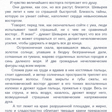
И чувство величайшего восторга потрясает его душу.
Они далеки, как сон, но все растут, близятся. Шевырев
уже летит к ним со страшной быстротой. Близость тайны,
которую он узнает сейчас, наполняет сердце невыносимым
восторгом.
"Говорят, перед тем, как окончательно сойти с ума, люди
испытывают такой страшный, ни с чем не сравнимый
восторг... Я знаю!" - думает Шевырев и чувствует, что все это
сон, и не может оторваться от него, делает нечеловеческие
усилия, чтобы удержать и видеть все до конца.
Остроконечная скала, врезавшаяся ввысь; далекое
золотое солнце; упавшие в бездну безграничные дали,
сотканные из тумана; марево отдаленных золотых городов и
синь далекого моря. И две громадные нечеловеческие
фигуры над всем миром.
Сложив руки на груди и вдавив в нее костлявые пальцы,
стоит одинокий, и ветер солнечных пространств треплет его
спутанные волосы. Глаза закрыты и губы сжаты, но
нечеловеческий восторг дрожит в его тонких воспаленных
изломах и дрожат худые пальцы, прижатые к груди. Весь он
как струна, и весь воздух, казалось, дрожит вокруг него,
возмущенный страшным нечеловеческим напряжением
духа.
А тот лежит на краю разрушенной площадки, и жирно,
голо и сладострастно облипает твердые камни прекрасное