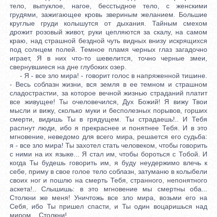
тело, выпуклое, нагое, бесстыдное тело, с женскими
грудями, зажигающее кровь звериным желанием. Большие
круглые груди колышутся от дыхания. Тайным смехом
дрожит розовый живот, руки цепляются за скалу, на самом
краю, над страшной бездной чуть видных внизу искрящихся
под солнцем полей. Темное пламя черных глаз загадочно
играет, Я в них что-то шевелится, точно черные змеи,
свернувшиеся на дне глубоких озер.
- Я - все зло мира! - говорит голос в напряженной тишине.
- Весь соблазн жизни, вся земля в ее темном и страшном
сладострастии, за которое вечной жизнью страданий платит
все живущее! Ты очеловечился, Дух Божий! Я вижу Твои
мысли и вижу, сколько муки и бесполезных порывов, горших
смерти, видишь Ты в грядущем. Ты страдаешь!.. И Тебя
распнут люди, ибо я прекраснее и понятнее Тебя. И в это
мгновение, неведомо для всего мира, решается его судьба:
я - все зло мира! Ты захотел стать человеком, чтобы говорить
с ними на их языке... Я стал им, чтобы бороться с Тобой. И
когда Ты будешь говорить им, я буду неудержимо влечь к
себе, приму в свое голое тело соблазн, затуманю в колыбели
своих ног и пошлю на смерть Тебя, странного, непонятного
аскета!.. Слышишь: в это мгновение мы смертны оба...
Столкни же меня! Уничтожь все зло мира, возьми его на
Себя, ибо Ты пришел спасти, и Ты один воцаришься над
миром... Столкни!