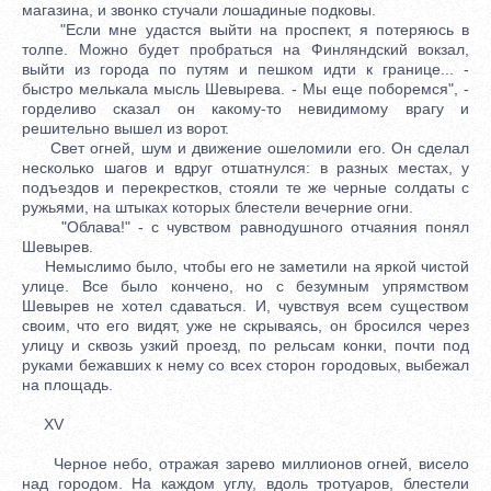
магазина, и звонко стучали лошадиные подковы.
"Если мне удастся выйти на проспект, я потеряюсь в
толпе. Можно будет пробраться на Финляндский вокзал,
выйти из города по путям и пешком идти к границе... -
быстро мелькала мысль Шевырева. - Мы еще поборемся", -
горделиво сказал он какому-то невидимому врагу и
решительно вышел из ворот.
Свет огней, шум и движение ошеломили его. Он сделал
несколько шагов и вдруг отшатнулся: в разных местах, у
подъездов и перекрестков, стояли те же черные солдаты с
ружьями, на штыках которых блестели вечерние огни.
"Облава!" - с чувством равнодушного отчаяния понял
Шевырев.
Немыслимо было, чтобы его не заметили на яркой чистой
улице. Все было кончено, но с безумным упрямством
Шевырев не хотел сдаваться. И, чувствуя всем существом
своим, что его видят, уже не скрываясь, он бросился через
улицу и сквозь узкий проезд, по рельсам конки, почти под
руками бежавших к нему со всех сторон городовых, выбежал
на площадь.
XV
Черное небо, отражая зарево миллионов огней, висело
над городом. На каждом углу, вдоль тротуаров, блестели