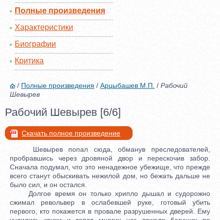
Полные произведения
Характеристики
Биографии
Критика
/
Полные произведения
/
Арцыбашев М.П.
/
Рабочий
Шевырев
Рабочий Шевырев [6/6]
Скачать полное произведение
Шевырев попал сюда, обманув преследователей,
пробравшись через дровяной двор и перескочив забор.
Сначала подумал, что это ненадежное убежище, что прежде
всего станут обыскивать нежилой дом, но бежать дальше не
было сил, и он остался.
Долгое время он только хрипло дышал и судорожно
сжимал револьвер в ослабевшей руке, готовый убить
первого, кто покажется в провале разрушенных дверей. Ему
чудились крики и топот многих ног, тяжело бегущих по