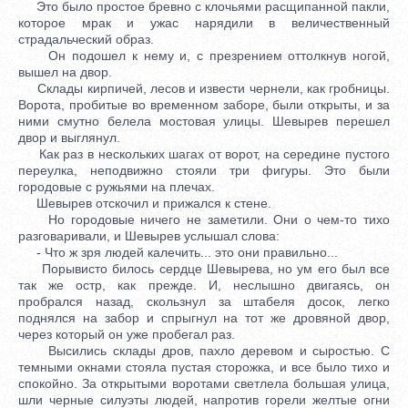
Это было простое бревно с клочьями расщипанной пакли,
которое мрак и ужас нарядили в величественный
страдальческий образ.
Он подошел к нему и, с презрением оттолкнув ногой,
вышел на двор.
Склады кирпичей, лесов и извести чернели, как гробницы.
Ворота, пробитые во временном заборе, были открыты, и за
ними смутно белела мостовая улицы. Шевырев перешел
двор и выглянул.
Как раз в нескольких шагах от ворот, на середине пустого
переулка, неподвижно стояли три фигуры. Это были
городовые с ружьями на плечах.
Шевырев отскочил и прижался к стене.
Но городовые ничего не заметили. Они о чем-то тихо
разговаривали, и Шевырев услышал слова:
- Что ж зря людей калечить... это они правильно...
Порывисто билось сердце Шевырева, но ум его был все
так же остр, как прежде. И, неслышно двигаясь, он
пробрался назад, скользнул за штабеля досок, легко
поднялся на забор и спрыгнул на тот же дровяной двор,
через который он уже пробегал раз.
Высились склады дров, пахло деревом и сыростью. С
темными окнами стояла пустая сторожка, и все было тихо и
спокойно. За открытыми воротами светлела большая улица,
шли черные силуэты людей, напротив горели желтые огни