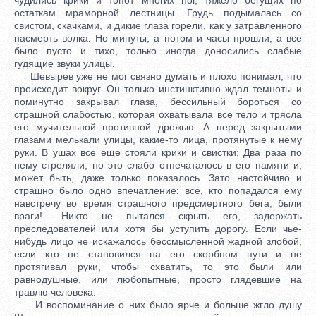
остаткам мраморной лестницы. Грудь подымалась со
свистом, скачками, и дикие глаза горели, как у затравленного
насмерть волка. Но минуты, а потом и часы прошли, а все
было пусто и тихо, только иногда доносились слабые
гудящие звуки улицы.
Шевырев уже не мог связно думать и плохо понимал, что
происходит вокруг. Он только инстинктивно ждал темноты и
поминутно закрывал глаза, бессильный бороться со
страшной слабостью, которая охватывала все тело и трясла
его мучительной противной дрожью. А перед закрытыми
глазами мелькали улицы, какие-то лица, протянутые к нему
руки. В ушах все еще стояли крики и свистки; Два раза по
нему стреляли, но это слабо отпечаталось в его памяти и,
может быть, даже только показалось. Зато настойчиво и
страшно было одно впечатление: все, кто попадался ему
навстречу во время страшного предсмертного бега, были
враги!.. Никто не пытался скрыть его, задержать
преследователей или хотя бы уступить дорогу. Если чье-
нибудь лицо не искажалось бессмысленной жадной злобой,
если кто не становился на его скорбном пути и не
протягивал руки, чтобы схватить, то это были или
равнодушные, или любопытные, просто глядевшие на
травлю человека.
И воспоминание о них было ярче и больше жгло душу