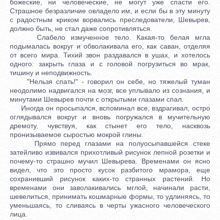
божеские, ни человеческие, не могут уже спасти его.
Страшное безразличие овладело им, и если бы в эту минуту
с радостным криком ворвались преследователи, Шевырев,
должно быть, не стал даже сопротивляться.
Слабело измученное тело. Какая-то белая мгла
подымалась вокруг и обволакивала его, как саван, отделяя
от всего мира. Тихий звон раздавался в ушах, и хотелось
одного: закрыть глаза и с головой погрузиться во мрак,
тишину и неподвижность.
"Нельзя спать!" - говорил он себе, но тяжелый туман
неодолимо надвигался на мозг, все уплывало из сознания, и
минутами Шевырев почти с открытыми глазами спал.
Иногда он просыпался, вспоминал все, вздрагивал, остро
оглядывался вокруг и вновь погружался в мучительную
дремоту, чувствуя, как стынет его тело, насквозь
пронизываемое сыростью мокрой глины.
Прямо перед глазами на полуосыпавшейся стеке
затейливо извивался прихотливый рисунок лепной розетки и
почему-то страшно мучил Шевырева. Временами он ясно
видел, что это просто кусок разбитого мрамора, еще
сохранивший рисунок каких-то странных растений. Но
временами они заволакивались мглой, начинали расти,
шевелиться, принимать кошмарные формы, то удлиняясь, то
уменьшаясь, то сливаясь в черты ужасного человеческого
лица.