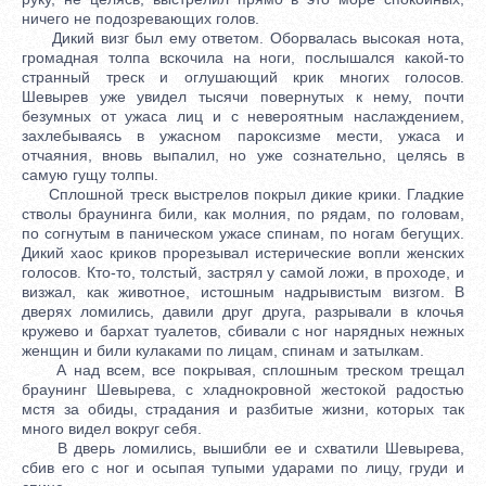
ничего не подозревающих голов.
Дикий визг был ему ответом. Оборвалась высокая нота,
громадная толпа вскочила на ноги, послышался какой-то
странный треск и оглушающий крик многих голосов.
Шевырев уже увидел тысячи повернутых к нему, почти
безумных от ужаса лиц и с невероятным наслаждением,
захлебываясь в ужасном пароксизме мести, ужаса и
отчаяния, вновь выпалил, но уже сознательно, целясь в
самую гущу толпы.
Сплошной треск выстрелов покрыл дикие крики. Гладкие
стволы браунинга били, как молния, по рядам, по головам,
по согнутым в паническом ужасе спинам, по ногам бегущих.
Дикий хаос криков прорезывал истерические вопли женских
голосов. Кто-то, толстый, застрял у самой ложи, в проходе, и
визжал, как животное, истошным надрывистым визгом. В
дверях ломились, давили друг друга, разрывали в клочья
кружево и бархат туалетов, сбивали с ног нарядных нежных
женщин и били кулаками по лицам, спинам и затылкам.
А над всем, все покрывая, сплошным треском трещал
браунинг Шевырева, с хладнокровной жестокой радостью
мстя за обиды, страдания и разбитые жизни, которых так
много видел вокруг себя.
В дверь ломились, вышибли ее и схватили Шевырева,
сбив его с ног и осыпая тупыми ударами по лицу, груди и