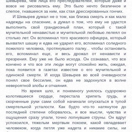
Шевырева, чем лица его преследователей, которые даже и
вовсе не рисовались ему. Это было нечто безличное и
слепое, гнавшееся за ним, как стая дрессированных гончих.
И Шевырев думал не о том, как близка смерть и как мало
надежды на спасение, а думал о том, что ему не удастся
выполнить свой грандиозный план, который с такой
мучительной ненавистью и мучительной любовью лелеял он
столько лет. Он вспоминал того красивого офицера, который
выхватил шашку и едва не ударил его, вспоминал солидного
пожилого человека, протянувшего палку... чтобы остановить
его, вспоминал еще, и весь дрожал от ненависти и
презрения. Ему уже не было исхода. Он сознавал, что все
кончено и что все эти люди могут спокойно жить, ожидая,
пока появится в газетах известие о его мучительной и
одинокой смерти. И когда Шевырев во всей очевидности
понял свое бессилие, он едва не задохнулся в волне
невероятной злобы и отчаяния.
Но время шло, и понемногу унялось судорожно
колотившееся сердце, перестала хрипеть грудь, и
скорченные руки сами собой начинали опускаться в тупой
смертельной усталости. Как будто что-то натянутое до
последней степени оборвалось, и все мысли, чувства и
ощущения сразу упали, точно лопнувшие струны. Он вдруг
успокоился, тяжелым мертвым покоем, какой овладевает
человеком, когда петля уже надета и никакие силы, ни