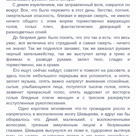
С диким изумлением, как затравленный волк, озирался он
вокруг. Все, что было пережито в этот день: бегство, погоня,
смертельная опасность, близкая и верная смерть, не имело
ничего общего с этим морем торжественно взирающих
голов, голых плеч, фантастических декораций и
разноцветных огней.
До безумия дико было понять, что это так и есть: что весь
ужас, вся величина его страданий и самая смерть - ничего
не значат. Так же поднялся занавес, так же замахал руками
черный капельмейстер, так же выступил актер в трико и
фижмах и, разводя руками, запел тихо, сладко и
торжественно, как в храме.
Его ищут, сейчас найдут, схватят и повесят на рассвете, а
здесь после небольшого перерыва все успокоится, и опять
запоет музыка, опять важно напрягут внимание спокойные,
сытые, улыбающиеся лица, потупятся тысячи голов, опять
зазвенит прекрасный голос, опять задрожат от восторга
голые бледные плечи женщин и с треском разорвутся
исступленные рукоплескания.
Одно короткое мгновение что-то громадное росло и
напрягалось в воспаленном мозгу Шевырева, и вдруг как бы
оборвалось что. Дикий, маленький, с всклокоченными
волосами, грязным замученным лицом и безумными
глазами, Шевырев высунулся из ложи и, судорожно вытянув
руку, не целясь, выстрелил прямо в это море спокойных,