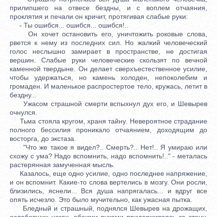
прилипшего на отвесе бездны, и с воплем отчаяния,
проклятия и печали он кричит, протягивая слабые руки:
- Ты ошибся... ошибся... ошибся!..
Он хочет остановить его, уничтожить роковые слова,
рвется к нему из последних сил. Но жалкий человеческий
голос неслышно замирает в пространстве, не достигая
вершин. Слабые руки человеческие скользят по вечной
каменной твердыне. Он делает сверхъестественное усилие,
чтобы удержаться, но камень холоден, непоколебим и
громаден. И маленькое распростертое тело, кружась, летит в
бездну...
Ужасом страшной смерти вспыхнул дух его, и Шевырев
очнулся.
Тьма стояла кругом, храня тайну. Невероятное страдание
полного бессилия проникало отчаянием, доходящим до
восторга, до экстаза.
"Что же такое я видел?.. Смерть?.. Нет!.. Я умираю или
схожу с ума? Надо вспомнить, надо вспомнить!.." - металась
растерянная замученная мысль.
Казалось, еще одно усилие, одно последнее напряжение,
и он вспомнит. Какие-то слова вертелись в мозгу. Они росли,
близились, яснели... Вся душа напрягалась... и вдруг все
опять исчезло. Это было мучительно, как ужасная пытка.
Бледный и страшный, поднялся Шевырев на дрожащих,
ослабевших ногах, обеими руками придерживаясь за стену.