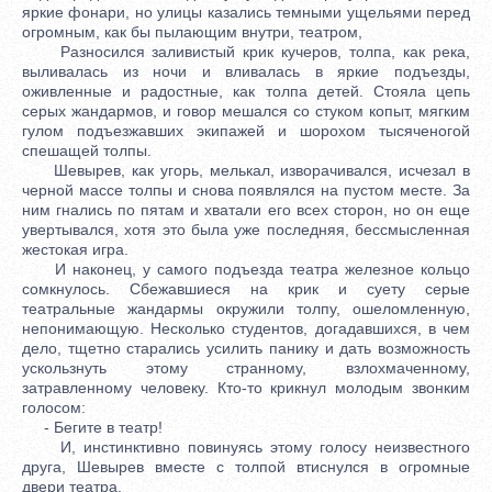
яркие фонари, но улицы казались темными ущельями перед
огромным, как бы пылающим внутри, театром,
Разносился заливистый крик кучеров, толпа, как река,
выливалась из ночи и вливалась в яркие подъезды,
оживленные и радостные, как толпа детей. Стояла цепь
серых жандармов, и говор мешался со стуком копыт, мягким
гулом подъезжавших экипажей и шорохом тысяченогой
спешащей толпы.
Шевырев, как угорь, мелькал, изворачивался, исчезал в
черной массе толпы и снова появлялся на пустом месте. За
ним гнались по пятам и хватали его всех сторон, но он еще
увертывался, хотя это была уже последняя, бессмысленная
жестокая игра.
И наконец, у самого подъезда театра железное кольцо
сомкнулось. Сбежавшиеся на крик и суету серые
театральные жандармы окружили толпу, ошеломленную,
непонимающую. Несколько студентов, догадавшихся, в чем
дело, тщетно старались усилить панику и дать возможность
ускользнуть этому странному, взлохмаченному,
затравленному человеку. Кто-то крикнул молодым звонким
голосом:
- Бегите в театр!
И, инстинктивно повинуясь этому голосу неизвестного
друга, Шевырев вместе с толпой втиснулся в огромные
двери театра.