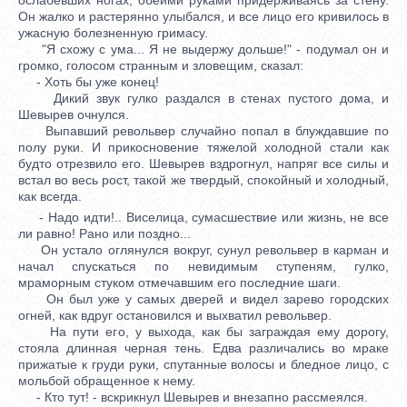
Он жалко и растерянно улыбался, и все лицо его кривилось в
ужасную болезненную гримасу.
"Я схожу с ума... Я не выдержу дольше!" - подумал он и
громко, голосом странным и зловещим, сказал:
- Хоть бы уже конец!
Дикий звук гулко раздался в стенах пустого дома, и
Шевырев очнулся.
Выпавший револьвер случайно попал в блуждавшие по
полу руки. И прикосновение тяжелой холодной стали как
будто отрезвило его. Шевырев вздрогнул, напряг все силы и
встал во весь рост, такой же твердый, спокойный и холодный,
как всегда.
- Надо идти!.. Виселица, сумасшествие или жизнь, не все
ли равно! Рано или поздно...
Он устало оглянулся вокруг, сунул револьвер в карман и
начал спускаться по невидимым ступеням, гулко,
мраморным стуком отмечавшим его последние шаги.
Он был уже у самых дверей и видел зарево городских
огней, как вдруг остановился и выхватил револьвер.
На пути его, у выхода, как бы заграждая ему дорогу,
стояла длинная черная тень. Едва различались во мраке
прижатые к груди руки, спутанные волосы и бледное лицо, с
мольбой обращенное к нему.
- Кто тут! - вскрикнул Шевырев и внезапно рассмеялся.