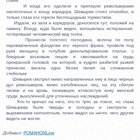
спине.
И когда его одолели и приперли револьверами
околоточных к концу коридора, Шевырев стоял спокойно, и
только глаза его горели беспощадным торжеством.
Издали, из зала и коридоров, доносился гул, похожий на
лавину. Всюду, куда было видно, копошилась истерзанная,
потерявшая человеческий вид толпа.
Пронесли толстого господина, волоча по полу
окровавленные фалдочки его черного фрака; провели под
руки женщину в голубом декольтированном платье, с
бледным восковым лицом и свесившейся на грудь
прекрасной головой, на которой, в кудрях разбитой рыжей
прически, висела одна белая лилия на сломанном
стебельке.
Шевырев смотрел мимо направленных ему в лицо черных
дул револьверов, мимо озлобленных лиц, на эту сбитую
лилию и на кровь, пачкавшую атласистую кожу женской
груди, выхоленной для утонченных наслаждений.
Кто-то кричал на него, кто-то тряс за плечо, но глаза
Шевырева были тверды и холодны и смотрели с
выражением непонятным, точно видел он нечто, чего другие
видеть не могли.
Добавил
:
POMAHONLine