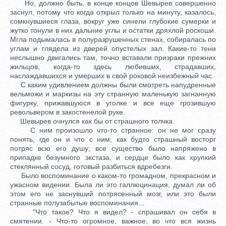
Но, должно быть, в конце концов Шевырев совершенно
заснул, потому что когда открыл только на минуту, казалось,
сомкнувшиеся глаза, вокруг уже синели глубокие сумерки и
жутко тонули в них дальние углы и остатки дряхлой роскоши.
Мгла подымалась в полуразрушенных стенах, собиралась по
углам и глядела из дверей опустелых зал. Какие-то тени
неслышно двигались там, точно вставали призраки прежних
жильцов, когда-то здесь любивших, страдавших,
наслаждавшихся и умерших в свой роковой неизбежный час.
С каким удивлением должны были смотреть напудренные
вельможи и маркизы на эту странную маленькую загнанную
фигурку, прижавшуюся в уголке и все еще грозившую
револьвером в закостенелой руке.
Шевырев очнулся как бы от страшного толчка.
С ним произошло что-то странное: он не мог сразу
понять, где он и что с ним; как будто страшный восторг
потряс всю его душу; все существо было напряжено в
припадке безумного экстаза, и сердце было как хрупкий
стеклянный сосуд, готовый разбиться вдребезги.
Было воспоминание о каком-то громадном, прекрасном и
ужасном видении. Была ли это галлюцинация, думал ли об
этом его не заснувший потрясенный мозг, или это были
странные полузабытые воспоминания...
"Что такое? Что я видел? - спрашивал он себя в
смятении. - Что-то огромное, важное, во что вся жизнь