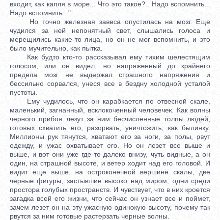
входит, как капля в море... Что это такое?.. Надо вспомнить...
Надо вспомнить..."
Но точно железная завеса опустилась на мозг. Еще
чудился за ней непонятный свет, слышались голоса и
мерещились какие-то лица, но он не мог вспомнить, и это
было мучительно, как пытка.
Как будто кто-то рассказывал ему тихим шелестящим
голосом, или он видел, но напряженный до крайнего
предела мозг не выдержал страшного напряжения и
бессильно сорвался, унеся все в бездну холодной усталой
пустоты.
Ему чудилось, что он карабкается по отвесной скале,
маленький, загнанный, всклокоченный человечек. Как волны
черного прибоя лезут за ним бесчисленные толпы людей,
готовых схватить его, разорвать, уничтожить, как былинку.
Миллионы рук тянутся, хватают его за ноги, за полы, рвут
одежду, и ужас охватывает его. Но он лезет все выше и
выше, и вот они уже где-то далеко внизу, чуть видные, а он
один, на страшной высоте, и ветер ходит над его головой. И
видит еще выше, на остроконечной вершине скалы, две
черные фигуры, застывшие высоко над миром, одни среди
простора голубых пространств. И чувствует, что в них кроется
загадка всей его жизни, что сейчас он узнает все и поймет,
зачем лезет он на эту ужасную одинокую высоту, почему так
рвутся за ним готовые растерзать черные волны.