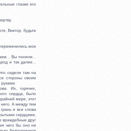
ельные глазки его
ертву.
те, Виктор, будьте
 переменились мои
ем... Вы поняли...
род и так далее...
лго сидели там на
все стороны своим
 руками.
а. Их, горячих,
кого сердца, было
крайней мере, этот
 него. А между тем
грань и все слова
ткрытыми сердцами,
же враждебные друг
имя чего бы оно ни
лько безграничное