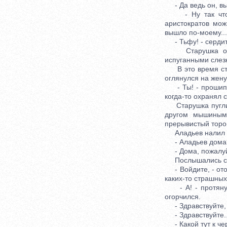
- Да ведь он, вы
- Ну так что ж,
аристократов мож
вышло по-моему...
- Тьфу! - сердит
Старушка оторо
испуганными слез
В это время стар
оглянулся на жену
- Ты! - прошипел
когда-то охранял 
Старушка пугливо
другом мышиными
прерывистый торо
Аладьев налил чаю
- Аладьев дома? 
- Дома, пожалуйте
Послышались стре
- Войдите, - ото
каких-то страшных
- А! - протянул 
огорчился.
- Здравствуйте, 
- Здравствуйте..
- Какой тут к черт