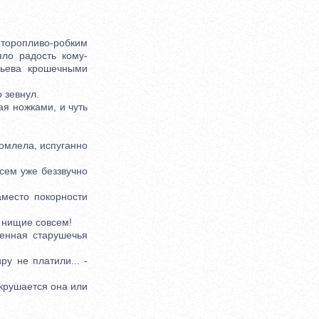
- торопливо-робким
яло радость кому-
дьева крошечными
 зевнул.
я ножками, и чуть
омлела, испуганно
сем уже беззвучно
место покорности
ь нищие совсем!
енная старушечья
 не платили... -
окрушается она или