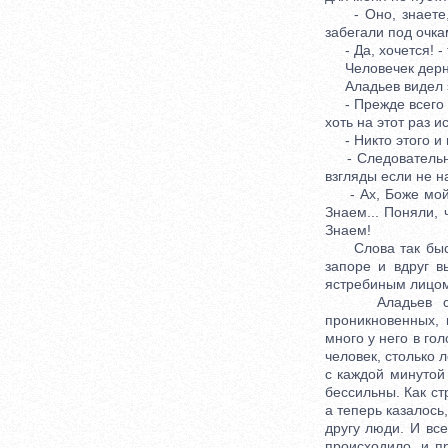
- Оно, знаете, м
забегали под очкам
- Да, хочется! - 
Человечек дернул
Аладьев видел эт
- Прежде всего я 
хоть на этот раз и
- Никто этого и н
- Следовательно,
взгляды если не н
- Ах, Боже мой, -
Знаем... Поняли, 
Знаем!
Слова так быстро
запоре и вдруг в
ястребиным лицом
Аладьев стоял 
проникновенных, 
много у него в го
человек, столько 
с каждой минутой
бессильны. Как ст
а теперь казалось
другу люди. И все
происходило, и п