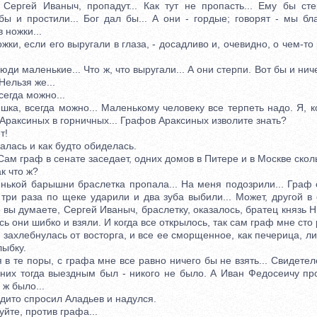
гей Иваныч, пропадут... Как тут не пропасть... Ему бы сте
бы и простили... Бог дал бы... А они - гордые; говорят - мы бл
в ножки...
ки, если его выругали в глаза, - досадливо и, очевидно, о чем-т
и маленькие... Что ж, что выругали... А они стерпи. Вот бы и нич
Нельзя же...
егда можно...
, всегда можно... Маленькому человеку все терпеть надо. Я, к
Араксиных в горничных... Графов Араксиных изволите знать?
т!
ась и как будто обиделась.
Сам граф в сенате заседает, одних домов в Питере и в Москве сколь
к что ж?
кой барышни браслетка пропала... На меня подозрили... Граф о
 три раза по щеке ударили и два зуба выбили... Может, другой в
е вы думаете, Сергей Иваныч, браслетку, оказалось, братец князь 
сь они шибко и взяли. И когда все открылось, так сам граф мне сто 
хлебнулась от восторга, и все ее сморщенное, как печерица, ли
ыбку.
 те поры, с графа мне все равно ничего бы не взять... Свидете
 них тогда выездным был - никого не было. А Иван Федосеичу пр
 ж было...
ито спросил Аладьев и надулся.
те, против графа...