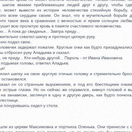
а шагом веками приближающее людей друг к другу, чтобы сд
, может вывести из истории человечества стихийную борьбу, 
это всем сердцем своим. Он знал, что в мучительной борьбе д
 что такое века в сравнении с вечностью и ярким солнцем любви
сушит всю пролитую кровь в памяти счастливого человечества.
.. А пока до свиданья... Завтра приду...
тельно схватил шапку и протянул цепкую руку.
о подал свою.
ечек задержал пожатие. Круглые очки как будто призадумались
бы отбросил руку Аладьева и сказал:
не приду... Кто-нибудь другой... Пароль - от Ивана Ивановича.
 подымая головы, ответил Аладьев.
ья!
л шапку на свою круглую птичью головку и стремительно броси
 остановился.
зал он со странным выражением, и под его блестящими очкам
 острые глазки. Но он сейчас же справился, кивнул головой и в
на занавески, заглянул в одну и другую дверь, как будто понюха
 лестнице.
понурившись сидел у стола.
 из церкви Максимовна и портниха Оленька. Они принесли с с