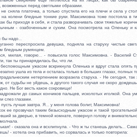
тельное смирение еще теплилось на их лицах, как бы озаренны
, возжженных перед светлыми образами.
сняла платочка, а только спустила его на плечи и села у сто
в на колени бледные тонкие руки. Максимовна тоже постояла в ти
как бы приходя в себя, и стала разворачивать свои тяжелые корич
бычным - озабоченным и сухим. Она посмотрела на Оленьку и к
бы надо...
нно переспросила девушка, подняла на старуху чистые светл
м бледным румянцем.
, милая, говорю... - повысила голос Максимовна. - Василий С
и, так ты принарядилась бы, что ли.
еспомощным ужасом вскрикнула Оленька и вдруг стала опять п
незапно ушла из тела и осталась только в больших глазах, полных 
адальческим нетерпением возразила старуха. - Не сегодня, так 
ж, от судьбы не уйдешь, а другого такого случая не скоро дождешьс
одно. Не Бог весть какое сокровище!
дрожали до самых кончиков пальцев, исколотых иголкой. Она у
и слез глазами.
усть лучше завтра. Я... у меня голова болит, Максимовна!
ее прозвучал таким безысходным ужасом и такой трогательной
вший за дверью, в темной комнате, повернул голову и внимательн
олчала.
ая! - сказала она и всхлипнула. - Что ж ты станешь делать... Сама
ешь! - хотела она прибавить, но сорвалась и только повторила: