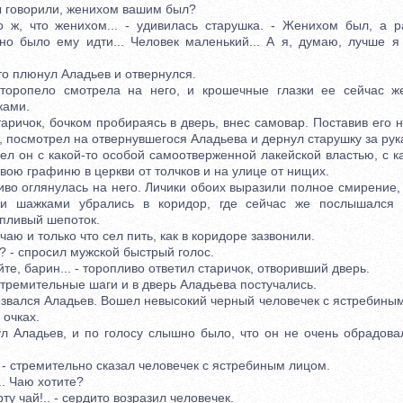
 говорили, женихом вашим был?
 что женихом... - удивилась старушка. - Женихом был, а ра
но было ему идти... Человек маленький... А я, думаю, лучше я 
о плюнул Аладьев и отвернулся.
пело смотрела на него, и крошечные глазки ее сейчас же 
ками.
ичок, бочком пробираясь в дверь, внес самовар. Поставив его на
, посмотрел на отвернувшегося Аладьева и дернул старушку за рук
 он с какой-то особой самоотверженной лакейской властью, с ка
свою графиню в церкви от толчков и на улице от нищих.
 оглянулась на него. Личики обоих выразили полное смирение, и
 шажками убрались в коридор, где сейчас же послышался 
пливый шепоток.
 и только что сел пить, как в коридоре зазвонили.
- спросил мужской быстрый голос.
, барин... - торопливо ответил старичок, отворивший дверь.
мительные шаги и в дверь Аладьева постучались.
звался Аладьев. Вошел невысокий черный человечек с ястребиным 
 очках.
Аладьев, и по голосу слышно было, что он не очень обрадова
- стремительно сказал человечек с ястребиным лицом.
. Чаю хотите?
у чай!.. - сердито возразил человечек.