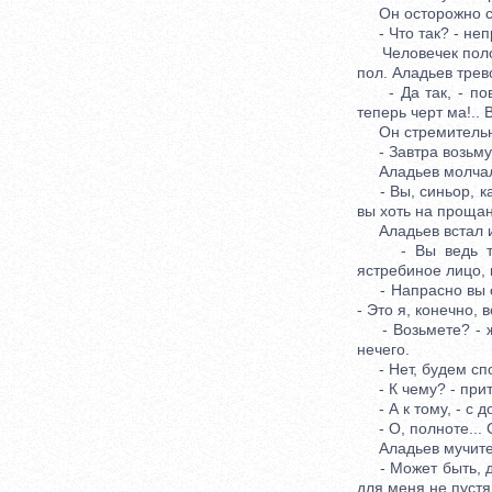
Он осторожно сня
- Что так? - неп
Человечек положи
пол. Аладьев трев
- Да так, - пове
теперь черт ма!.. В
Он стремительно п
- Завтра возьму..
Аладьев молчал
- Вы, синьор, каж
вы хоть на прощан
Аладьев встал и 
- Вы ведь тепер
ястребиное лицо, 
- Напрасно вы ст
- Это я, конечно, в
- Возьмете? - жи
нечего.
- Нет, будем спор
- К чему? - притв
- А к тому, - с до
- О, полноте... С
Аладьев мучитель
- Может быть, для
для меня не пустя