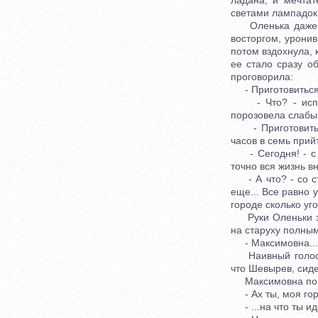
ладана, и мечта
светами лампадок
Оленька даже не 
восторгом, урони
потом вздохнула, 
ее стало сразу о
проговорила:
- Приготовиться 
- Что? - испуга
порозовела слабы
- Приготовиться
часов в семь прийт
- Сегодня! - с б
точно вся жизнь в
- А что? - со стр
еще... Все равно у
городе сколько уг
Руки Оленьки за
на старуху полным
- Максимовна... п
Наивный голосок 
что Шевырев, сиде
Максимовна пом
- Ах ты, моя горьк
- ...на что ты ид