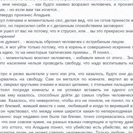
не некогда... - как будто наивно возразил человечек, и пронзит
и, - но если вам так хочется...
твердо произнес Аладьев.
 плечами и моментально сел, делая вид, что он готов принести ж
о, но пересилил себя и с деланным спокойствием заговорил:
ушел от вас не потому, что я струсил, или... вы это прекрасно знае
скрении!
е думает... - вскользь обронил человечек с ястребиным лицом.
 я мог уйти только потому, что в корень и совершенно искренне
а идею, то на некоторые тактические приемы... Я понял...
 моментально вскочил человечек, - избавьте меня от этого... Зна
что насилием нельзя проводить свободу, что надо воспитывать на
 и резко вылетали у него изо рта, что казалось, будто они до
ырвались на свободу. Сам он метался по комнате, вертел во 
, сверкал круглыми очками и махал цепкими, с птичьими пальцами
посреди комнаты и не успевал вставить ни одного слов
как ему казалось, способных дойти до самых глубин человечес
лове. Казалось, что невероятно, чтобы его не поняли, не понял, по 
лет близкий, живший вместе с ним, любивший и когда-то веривший в
 он чувствовал, что между ними ширится какая-то непереходимая 
ранно: еще недавно они были так близки, точно соприкасались о
, что они совсем чужие, на разных языках говорящие и чуточку да
 это оттого, что Аладьев понял, что убийство есть убийство, во 
ролитая кровь не может слепить человечество. Только любовь, то