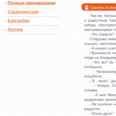
Полные произведения
Скачать полно
Характеристики
- Как же, батюшка
и радостным гово
Биографии
нибудь прислужи
Критика
заискивающими гл
- Что скажете? - 
Старушка немедле
слышно, шепотком
- А нашего учите
Произнесла это о
глядя на Аладьева
- Что вы? За что
сообщила:
- Начальнику со
согрубили...
- Э... жаль! - до
- Нищие, Сергей
головка.
- А мне Максимо
раздумчиво произ
- Не платили, не 
радуется.
- Плохо дело! - в