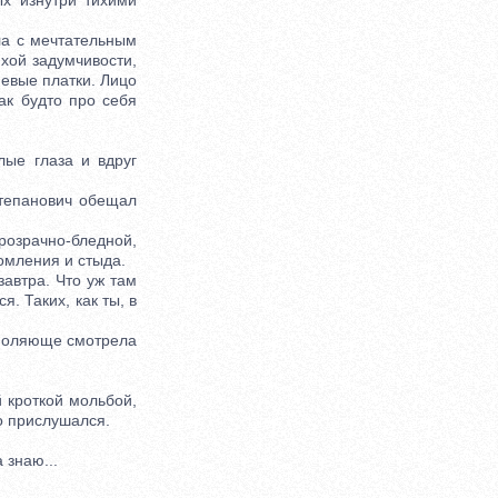
х изнутри тихими
ла с мечтательным
хой задумчивости,
невые платки. Лицо
ак будто про себя
ые глаза и вдруг
тепанович обещал
розрачно-бледной,
томления и стыда.
завтра. Что уж там
я. Таких, как ты, в
моляюще смотрела
 кроткой мольбой,
о прислушался.
 знаю...