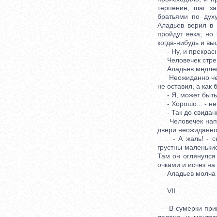
терпение, шаг з
братьями по духу
Аладьев верил в 
пройдут века; но
когда-нибудь и вы
- Ну, и прекрасно.
Человечек стреми
Аладьев медленн
Неожиданно челов
не оставил, а как 
- Я, может быть, 
- Хорошо... - не
- Так до свидан
Человечек напяли
двери неожиданно
- А жаль! - ска
грустны маленькие
Там он оглянулся 
очками и исчез на
Аладьев молча и 
VII
В сумерки пришли