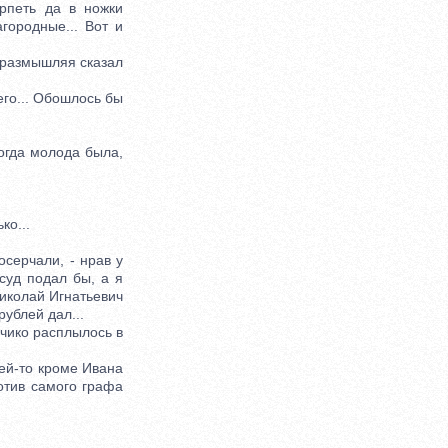
рпеть да в ножки
агородные... Вот и
о размышляя сказал
его... Обошлось бы
огда молода была,
ко...
серчали, - нрав у
 суд подал бы, а я
Николай Игнатьевич
рублей дал...
чико расплылось в
лей-то кроме Ивана
отив самого графа