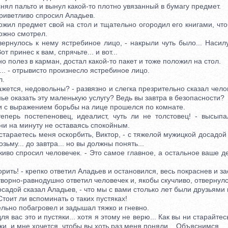
л пальто и вынул какой-то плотно увязанный в бумагу предмет.
риветливо спросил Аладьев.
л предмет свой на стол и тщательно огородил его книгами, что
ожно смотрел.
рнулось к нему ястребиное лицо, - накрыли чуть было... Насилу
от принес к вам, спрячьте... и вот...
олез в карман, достал какой-то пакет и тоже положил на стол.
. - отрывисто произнесло ястребиное лицо.
.
ется, недовольны? - развязно и слегка презрительно сказал чело
ье оказать эту маленькую услугу? Ведь вы завтра в безопасности?
с выражением борьбы на лице прошелся по комнате.
ь постепеновец, идеалист, чуть ли не толстовец! - высыпал
ни на минуту не оставаясь спокойным.
араетесь меня оскорбить, Виктор, - с тяжелой мужицкой досадой 
озьму... до завтра... но вы должны понять...
во спросил человечек. - Это самое главное, а остальное ваше де
ить! - крепко ответил Аладьев и остановился, весь покраснев и за
орно-равнодушно ответил человечек и, якобы скучливо, отвернулс
садой сказал Аладьев, - что мы с вами столько лет были друзьями и
тоит ли вспоминать о таких пустяках!
но побагровел и задышал тяжко и гневно.
 вас это и пустяки... хотя я этому не верю... Как вы ни старайтесь
ки, и мне хочется, чтобы вы хоть раз меня поняли... Объяснимся.