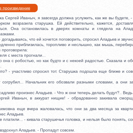
е произведение
 Сергей Иваныч, я завсегда должна услужить, как же вы будете, 
рком возразила старушка. Ей действительно, кажется, доставл
ться. Она остановилась в дверях комнаты и глядела на Ала
азками.
догадываясь, что ей хочется поговорить, спросил Аладьев и звучно
нно приблизилась, торопливо и неслышно, как мышь, перебира
 проговорила:
ля с места прогнали...
на с робостью, но как будто и с некоей радостью. Сказала и об
.
? - участливо спросил тот. Старушка подошла еще ближе и сов
грубил... Начальник его обозвали разными словами, а они за
садливо произнес Аладьев. - Что ж они теперь делать будут?.. Вед
 Иваныч, в аккурат нищие! - обрадованно закивала сморщ
вна еще вчера жаловалась, что они за два месяца за квартиру
нес Аладьев.
платили... - кивала старушечья головка, и нельзя было понять, с
здохнул Аладьев. - Пропадут совсем.