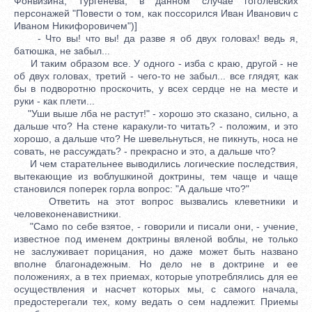
Фонвизина, Тургенева, в данном случае гоголевских
персонажей "Повести о том, как поссорился Иван Иванович с
Иваном Никифоровичем")]
- Что вы! что вы! да разве я об двух головах! ведь я,
батюшка, не забыл...
И таким образом все. У одного - изба с краю, другой - не
об двух головах, третий - чего-то не забыл... все глядят, как
бы в подворотню проскочить, у всех сердце не на месте и
руки - как плети...
"Уши выше лба не растут!" - хорошо это сказано, сильно, а
дальше что? На стене каракули-то читать? - положим, и это
хорошо, а дальше что? Не шевельнуться, не пикнуть, носа не
совать, не рассуждать? - прекрасно и это, а дальше что?
И чем старательнее выводились логические последствия,
вытекающие из воблушкиной доктрины, тем чаще и чаще
становился поперек горла вопрос: "А дальше что?"
Ответить на этот вопрос вызвались клеветники и
человеконенавистники.
"Само по себе взятое, - говорили и писали они, - учение,
известное под именем доктрины вяленой воблы, не только
не заслуживает порицания, но даже может быть названо
вполне благонадежным. Но дело не в доктрине и ее
положениях, а в тех приемах, которые употреблялись для ее
осуществления и насчет которых мы, с самого начала,
предостерегали тех, кому ведать о сем надлежит. Приемы