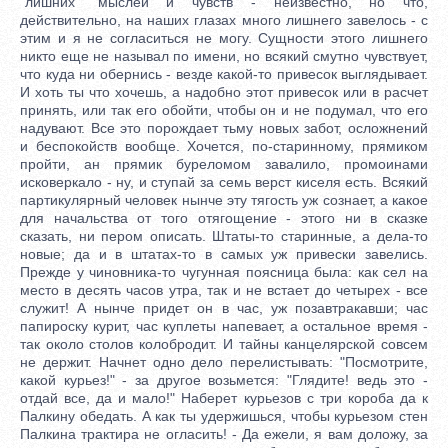
"лишних" мыслей и чувств - неизвестно, но что,
действительно, на наших глазах много лишнего завелось - с
этим и я не согласиться не могу. Сущности этого лишнего
никто еще не называл по имени, но всякий смутно чувствует,
что куда ни обернись - везде какой-то привесок выглядывает.
И хоть ты что хочешь, а надобно этот привесок или в расчет
принять, или так его обойти, чтобы он и не подумал, что его
надувают. Все это порождает тьму новых забот, осложнений
и беспокойств вообще. Хочется, по-старинному, прямиком
пройти, ан прямик буреломом завалило, промоинами
исковеркало - ну, и ступай за семь верст киселя есть. Всякий
партикулярный человек нынче эту тягость уж сознает, а какое
для начальства от того отягощение - этого ни в сказке
сказать, ни пером описать. Штаты-то старинные, а дела-то
новые; да и в штатах-то в самых уж привески завелись.
Прежде у чиновника-то чугунная поясница была: как сел на
место в десять часов утра, так и не встает до четырех - все
служит! А нынче придет он в час, уж позавтракавши; час
папироску курит, час куплеты напевает, а остальное время -
так около столов колобродит. И тайны канцелярской совсем
не держит. Начнет одно дело перелистывать: "Посмотрите,
какой курьез!" - за другое возьмется: "Глядите! ведь это -
отдай все, да и мало!" Наберет курьезов с три короба да к
Палкину обедать. А как ты удержишься, чтобы курьезом стен
Палкина трактира не огласить! - Да ежели, я вам доложу, за