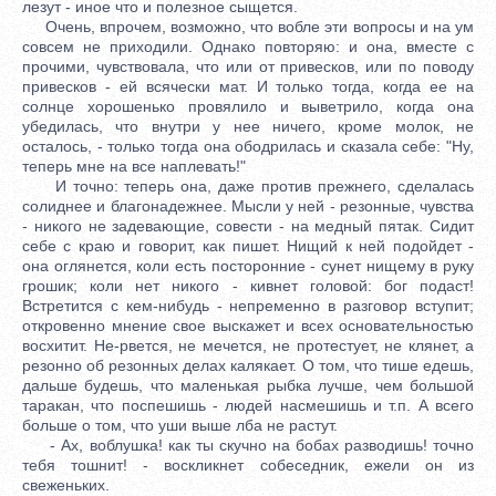
лезут - иное что и полезное сыщется.
Очень, впрочем, возможно, что вобле эти вопросы и на ум
совсем не приходили. Однако повторяю: и она, вместе с
прочими, чувствовала, что или от привесков, или по поводу
привесков - ей всячески мат. И только тогда, когда ее на
солнце хорошенько провялило и выветрило, когда она
убедилась, что внутри у нее ничего, кроме молок, не
осталось, - только тогда она ободрилась и сказала себе: "Ну,
теперь мне на все наплевать!"
И точно: теперь она, даже против прежнего, сделалась
солиднее и благонадежнее. Мысли у ней - резонные, чувства
- никого не задевающие, совести - на медный пятак. Сидит
себе с краю и говорит, как пишет. Нищий к ней подойдет -
она оглянется, коли есть посторонние - сунет нищему в руку
грошик; коли нет никого - кивнет головой: бог подаст!
Встретится с кем-нибудь - непременно в разговор вступит;
откровенно мнение свое выскажет и всех основательностью
восхитит. Не-рвется, не мечется, не протестует, не клянет, а
резонно об резонных делах калякает. О том, что тише едешь,
дальше будешь, что маленькая рыбка лучше, чем большой
таракан, что поспешишь - людей насмешишь и т.п. А всего
больше о том, что уши выше лба не растут.
- Ах, воблушка! как ты скучно на бобах разводишь! точно
тебя тошнит! - воскликнет собеседник, ежели он из
свеженьких.