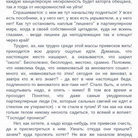
каждую канцелярскую нескромность будет каторга обещана,
так и тогда от нескромностей не уйти!
Спрашивается: с кем же тут начальству подняться! У всех
есть пособники, а у него нет; у всех есть укрыватели, а у него
нет! Как тут остановить наплыв "лишнего" в партикулярном
мире, когда в своей собственной цитадели, куда ни вскинь
глазами, - везде лишнее да неподлежащее так и хлещет
через край!
Трудно, ах, как трудно среди этой массы привесков жить!
приходится всю дорогу ощупью идти. Думаешь, что
настоящее место нашарил, а оказывается, что шарил
"около". Бесполезно, бесплодно, жестоко, срамно. Положим,
что невелика беда, что невиноватый за виноватого сошел -
много их, невиноватых-то этих! сегодня он не виноват, а
завтра кто ж его знает? - да вот в чем настоящая беда:
подлинного-то виноватого все-таки нет! Стало быть, и опять
нащупывать надо, и опять - мимо! В том все время и
проходит. Понятно, что даже самые умудренные
партикулярные люди (те, которые сальных свечей не едят и
стеклом не утираются) - и те стали в тупик! И так как на ежа
голым телом никому неохота садиться, то всякий и вопиет:
"Господи! пронеси!"
Нет, как хотите, а надо когда-нибудь эти привески счесть,
да и присмотреться к ним. Узнать: откуда они пришли?
зачем? куда пролезть хотят? Не все же нахалом вперед