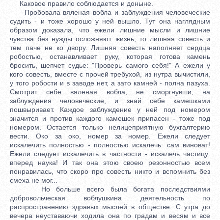
Каковое правило соблюдается и доныне.
Пробовала вяленая вобла и заблуждения человеческие
судить - и тоже хорошо у ней вышло. Тут она наглядным
образом доказала, что ежели лишние мысли и лишние
чувства без нужды осложняют жизнь, то лишняя совесть и
тем паче не ко двору. Лишняя совесть наполняет сердца
робостью, останавливает руку, которая готова камень
бросить, шепчет судье: "Проверь самого себя!" А ежели у
кого совесть, вместе с прочей требухой, из нутра вычистили,
у того робости и в заводе нет, а зато камней - полна пазуха.
Смотрит себе вяленая вобла, не сморгнувши, на
заблуждения человеческие, и знай себе камешками
пошвыривает. Каждое заблуждение у ней под номером
значится и против каждого камешек припасен - тоже под
номером. Остается только нелицеприятную бухгалтерию
вести. Око за око, номер за номер. Ежели следует
искалечить полностью - полностью искалечь: сам виноват!
Ежели следует искалечить в частности - искалечь частицу:
вперед наука! И так она этою своею резонностью всем
понравилась, что скоро про совесть никто и вспомнить без
смеха не мог...
Но больше всего была богата последствиями
добровольческая воблушкина деятельность по
распространению здравых мыслей в обществе. С утра до
вечера неуставаючи ходила она по градам и весям и все