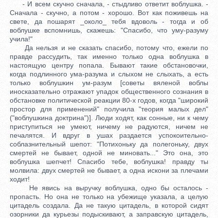
- И всем скучно сначала, - стыдливо ответит воблушка. -
Сначала - скучно, а потом - хорошо. Вот как поживешь на
свете, да пошарят _около_ тебя вдоволь - тогда и об
воблушке вспомнишь, скажешь: "Спасибо, что уму-разуму
учила!"
Да нельзя и не сказать спасибо, потому что, ежели по
правде рассудить, так именно только одна воблушка в
настоящую центру попала. Бывают такие обстановочки,
когда подлинного ума-разума и слыхом не слыхать, а есть
только воблушкин ум-разум [советы вяленой воблы
иносказательно отражают упадок общественного сознания в
обстановке политической реакции 80-х годов, когда "широкий
простор для применений" получила "теория малых дел"
("воблушкина доктрина")]. Люди ходят, как сонные, ни к чему
приступиться не умеют, ничему не радуются, ничем не
печалятся. И вдруг в ушах раздается успокоительно-
соблазнительный шепот: "Потихоньку да полегоньку, двух
смертей не бывает, одной не миновать..." Это она, это
воблушка шепчет! Спасибо тебе, воблушка! правду ты
молвила: двух смертей не бывает, а одна искони за плечами
ходит!
Не явись на выручку воблушка, одно бы осталось -
пропасть. Но она не только на убежище указала, а целую
цитадель создала. Да не такую цитадель, в которой сидят
озорники да курьезы подыскивают, а заправскую цитадель,