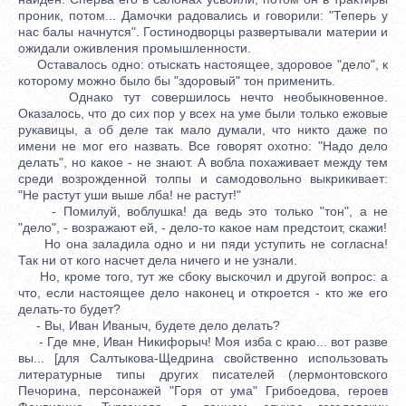
проник, потом... Дамочки радовались и говорили: "Теперь у
нас балы начнутся". Гостинодворцы развертывали материи и
ожидали оживления промышленности.
Оставалось одно: отыскать настоящее, здоровое "дело", к
которому можно было бы "здоровый" тон применить.
Однако тут совершилось нечто необыкновенное.
Оказалось, что до сих пор у всех на уме были только ежовые
рукавицы, а об деле так мало думали, что никто даже по
имени не мог его назвать. Все говорят охотно: "Надо дело
делать", но какое - не знают. А вобла похаживает между тем
среди возрожденной толпы и самодовольно выкрикивает:
"Не растут уши выше лба! не растут!"
- Помилуй, воблушка! да ведь это только "тон", а не
"дело", - возражают ей, - дело-то какое нам предстоит, скажи!
Но она заладила одно и ни пяди уступить не согласна!
Так ни от кого насчет дела ничего и не узнали.
Но, кроме того, тут же сбоку выскочил и другой вопрос: а
что, если настоящее дело наконец и откроется - кто же его
делать-то будет?
- Вы, Иван Иваныч, будете дело делать?
- Где мне, Иван Никифорыч! Моя изба с краю... вот разве
вы... [для Салтыкова-Щедрина свойственно использовать
литературные типы других писателей (лермонтовского
Печорина, персонажей "Горя от ума" Грибоедова, героев