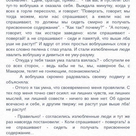
тут-то воблушка и оказала себя. Выждала минутку, когда у
всех в горле пересохло, и говорит: "Повергать, говорит, мы
тогда можем, коли нас спрашивают, а ежели нас не
спрашивают, то должны мы сидеть смирно и получать
присвоенное содержание". - "Как так? почему?" - "А потому,
говорит, что так исстари заведено: коли спрашивают -
повергай! а не спрашивают - сиди и памятуй, что выше лба
уши не растут!" И вдруг от этих простых воблушкиных слов у
всех словно пелена с глаз упала. И стали излюбленные люди
хвалить воблушку и дивиться ее уму-разуму.
- Откуда у тебя такая ума палата взялась? - обступили ее
со всех сторон, - ведь кабы не ты, мы, наверное бы, с
Макаром, телят не гоняющим, познакомились!
А воблушка скромно радовалась своему подвигу и
объясняла:
- Оттого я так умна, что своевременно меня провялили. С
тех пор меня точно свет осиял: ни лишних чувств, ни лишних
мыслей, ни лишней совести - ничего во мне нет. Об одном
всечасно и себе, и другим твержу: не растут уши выше лба!
не растут!
- Правильно! - согласились излюбленные люди и тут же
раз навсегда постановили: - Коли спрашивают - повергать! а
не спрашивают - сидеть и получать присвоенное
содержание...