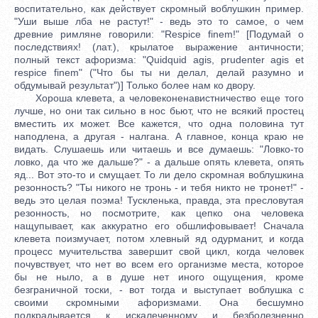
воспитательно, как действует скромный воблушкин пример.
"Уши выше лба не растут!" - ведь это то самое, о чем
древние римляне говорили: "Respice finem!" [Подумай о
последствиях! (лат.), крылатое выражение античности;
полный текст афоризма: "Quidquid agis, prudenter agis et
respice finem" ("Что бы ты ни делал, делай разумно и
обдумывай результат")] Только более нам ко двору.
Хороша клевета, а человеконенавистничество еще того
лучше, но они так сильно в нос бьют, что не всякий простец
вместить их может. Все кажется, что одна половина тут
наподлена, а другая - налгана. А главное, конца краю не
видать. Слушаешь или читаешь и все думаешь: "Ловко-то
ловко, да что же дальше?" - а дальше опять клевета, опять
яд... Вот это-то и смущает. То ли дело скромная воблушкина
резонность? "Ты никого не тронь - и тебя никто не тронет!" -
ведь это целая поэма! Тускленька, правда, эта пресловутая
резонность, но посмотрите, как цепко она человека
нащупывает, как аккуратно его обшлифовывает! Сначала
клевета поизмучает, потом хлевный яд одурманит, и когда
процесс мучительства завершит свой цикл, когда человек
почувствует, что нет во всем его организме места, которое
бы не ныло, а в душе нет иного ощущения, кроме
безграничной тоски, - вот тогда и выступает воблушка с
своими скромными афоризмами. Она бесшумно
подкрадывается к искалеченному и безболезненно