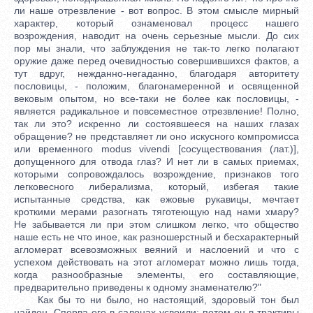
ли наше отрезвление - вот вопрос. В этом смысле мирный
характер, который ознаменовал процесс нашего
возрождения, наводит на очень серьезные мысли. До сих
пор мы знали, что заблуждения не так-то легко полагают
оружие даже перед очевидностью совершившихся фактов, а
тут вдруг, нежданно-негаданно, благодаря авторитету
пословицы, - положим, благонамеренной и освященной
вековым опытом, но все-таки не более как пословицы, -
является радикальное и повсеместное отрезвление! Полно,
так ли это? искренно ли состоявшееся на наших глазах
обращение? не представляет ли оно искусного компромисса
или временного modus vivendi [сосуществования (лат.)],
допущенного для отвода глаз? И нет ли в самых приемах,
которыми сопровождалось возрождение, признаков того
легковесного либерализма, который, избегая такие
испытанные средства, как ежовые рукавицы, мечтает
кроткими мерами разогнать тяготеющую над нами хмару?
Не забывается ли при этом слишком легко, что общество
наше есть не что иное, как разношерстный и бесхарактерный
агломерат всевозможных веяний и наслоений и что с
успехом действовать на этот агломерат можно лишь тогда,
когда разнообразные элементы, его составляющие,
предварительно приведены к одному знаменателю?"
Как бы то ни было, но настоящий, здоровый тон был
найден. Сперва его в салонах усвоили; потом он в трактиры