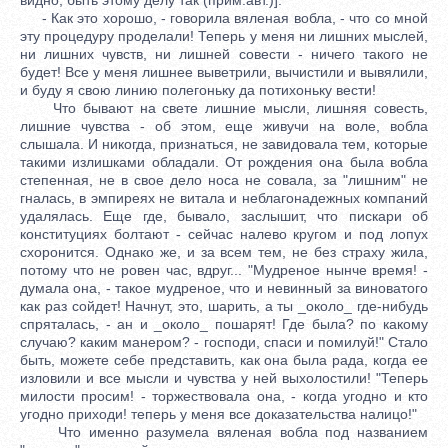
- Как это хорошо, - говорила вяленая вобла, - что со мной
эту процедуру проделали! Теперь у меня ни лишних мыслей,
ни лишних чувств, ни лишней совести - ничего такого не
будет! Все у меня лишнее выветрили, вычистили и вывялили,
и буду я свою линию полегоньку да потихоньку вести!
Что бывают на свете лишние мысли, лишняя совесть,
лишние чувства - об этом, еще живучи на воле, вобла
слышала. И никогда, признаться, не завидовала тем, которые
такими излишками обладали. От рождения она была вобла
степенная, не в свое дело носа не совала, за "лишним" не
гналась, в эмпиреях не витала и неблагонадежных компаний
удалялась. Еще где, бывало, заслышит, что пискари об
конституциях болтают - сейчас налево кругом и под лопух
схоронится. Однако же, и за всем тем, не без страху жила,
потому что не ровен час, вдруг... "Мудреное нынче время! -
думала она, - такое мудреное, что и невинный за виноватого
как раз сойдет! Начнут, это, шарить, а ты _около_ где-нибудь
спряталась, - ан и _около_ пошарят! Где была? по какому
случаю? каким манером? - господи, спаси и помилуй!" Стало
быть, можете себе представить, как она была рада, когда ее
изловили и все мысли и чувства у ней выхолостили! "Теперь
милости просим! - торжествовала она, - когда угодно и кто
угодно приходи! теперь у меня все доказательства налицо!"
Что именно разумела вяленая вобла под названием