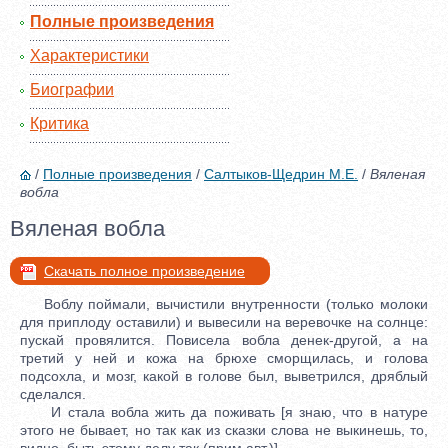
Полные произведения
Характеристики
Биографии
Критика
/
Полные произведения
/
Салтыков-Щедрин М.Е.
/
Вяленая
вобла
Вяленая вобла
Скачать полное произведение
Воблу поймали, вычистили внутренности (только молоки
для приплоду оставили) и вывесили на веревочке на солнце:
пускай провялится. Повисела вобла денек-другой, а на
третий у ней и кожа на брюхе сморщилась, и голова
подсохла, и мозг, какой в голове был, выветрился, дряблый
сделался.
И стала вобла жить да поживать [я знаю, что в натуре
этого не бывает, но так как из сказки слова не выкинешь, то,
видно, быть этому делу так (прим.авт.)].