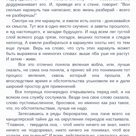
додурманивает его. И, приведя его к стене, говорит: "Вон
сколько каракуль там написано; всю жизнь разбирай - всего
не разберешь!"
Смотри на эти каракули, и ежели есть охота - доискивайся
их смысла. Тут все в одно место скучено: и заветы прошлого,
и яд настоящего, и загадки будущего. И над всем лег густой
слой всякого рода грязи, погадок, вешних потоков и следов
непогод. А ежели разбираться в каракулях охоты нет, то тем
еще лучше. Верь на слово, что суть этих каракуль может
быть выражена в немногих словах: выше лба уши не растут.
И затем - живи.
Все это отлично поняла вяленая вобла, или, лучше
сказать, не сама она поняла, а принес ей это понимание тот
процесс вяления, сквозь который она прошла. А
впоследствии время и обстоятельства усыновили ее и дали
широкий простор для применений.
Все поприща поочередно открывались перед ней, и на
всяком она службу сослужила. Везде она свое слово сказала,
слово пустомысленное, бросовое, но именно как раз такое,
что, по обстоятельствам, лучше не надо.
Затесавшись в ряды бюрократии, она паче всего на
канцелярской тайне да на округлении периодов настаивала.
"Главное, - твердила она, - чтоб никто ничего не знал, никто
ничего не подозревал, никто ничего не понимал, чтоб все
ходили, как пьяные!" И всем, действительно, сделалось ясно,