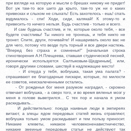
при взгляде на которую и мысли о брешах никому не придет!
Вот уж там-то все шито да крыто, там-то уж ни о каких
привесках и слыхом не слыхать! Есть захотелось - ешь! спать
вздумалось - спи! Ходи, сиди, калякай! К этому-то и
привесить-то ничего нельзя. Будь счастлив - только и всего.
И сам будешь счастлив, и те, которые около тебя, - все
будете счастливы! Ты никого не тронешь, и тебя никто не
тронет. Спите, други, почивайте! И нашаривать около вас не
для чего, потому что везде путь торный и все двери настежь.
"Вперед без страха и сомненья!" [начальная строка
стихотворения А.Н.Плещеева, ставшая студенческой песней,
иронически используется Салтыковым-Щедриным], или,
говоря другими словами, шествуй в надлежащее место!
- И откуда у тебя, воблушка, такая ума палата? -
спрашивают ее благодарные пискари, которые, по милости
ее советов, неискалеченными остались.
- От рожденья бог меня разумом наградил, - скромно
отвечает воблушка, - а сверх того, и во время вяленья мозг у
меня в голове выветрился... С тех пор и начала я умом
раскидывать...
И действительно: покуда наивные люди в эмпиреях
витают, а злецы ядом передовых статей жизнь отравляют,
воблушка только умом раскидывает и тем пользу приносит.
Никакие клеветы, никакое человеконенавистничество,
никакие змеиные передовые статьи не действуют так