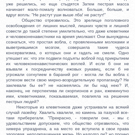
уже решились, но еще стыдятся Затем пестрая масса
начинает мало-помалу волноваться. Больше, больше, и
вдруг вопль: "Не растут уши выше лба! не растут!"
Общество отрезвилось. Это зрелище поголовного
освобождения от лишних мыслей, лишних чувств и лишней
совести до такой степени умилительно, что даже клеветники
и человеконенавистники на время умолкают. Они вынуждены
сознаться, что простая вобла, с провяленными молоками и
выветрившимся мозгом, совершила такие чудеса
консерватизма, о которых они и гадать не смели. Одно
утешает их: что эти подвиги подъяты воблой под прикрытием
их человеконенавистнических воплей. И если б они не
взывали к посредничеству ежовых рукавиц, если б не
угрожали согнутием в бараний рог - могла ли бы вобла с
успехом вести свою мирно-возродительную пропаганду? Не
заклевали бы ее? не насмеялись ли бы над нею? И,
наконец, не перспектива ли скорпионов и ран, ежеминутно
ими, клеветниками, показываемая, повлияла на решение
пестрых людей?
Некоторые из клеветников даже устраивали на всякий
случай лазейку. Хвалить хвалили, но камень за пазухой все-
таки приберегали. "Прекрасно, - говорили они, - мы с
удовольствием допускаем, что общество отрезвилось, что
химера упразднена, а на место ее вступила в свои права
здоровая, неподкрашенная жизнь. Но надолго ли? но прочно