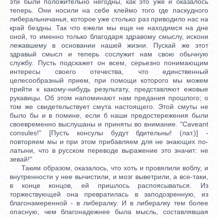
эти были положительно негодны, как это уже и оказалось
теперь. Они носили на себе клеймо того где паскудного
либеральничанья, которое уже столько раз приводило нас на
край бездны. Так что ежели мы еще не находимся на дне
оной, то именно только благодаря здравому смыслу, искони
лежавшему в основании нашей жизни. Пускай же этот
здравый смысл и теперь сослужит нам свою обычную
службу. Пусть подскажет он всем, серьезно понимающим
интересы своего отечества, что единственный
целесообразный прием, при помощи которого мы можем
прийти к какому-нибудь результату, представляют ежовые
рукавицы. Об этом напоминают нам предания прошлого; о
том же свидетельствует смута настоящего. Этой смуты не
было бы и в помине, если б наши предостережения были
своевременно выслушаны и приняты во внимание. "Caveant
consules!" [Пусть консулы будут бдительны! (лат.)] -
повторяем мы и при этом прибавляем для не знающих по-
латыни, что в русском переводе выражение это значит: не
зевай!"
Таким образом, оказалось, что хоть и провялили воблу, и
внутренности у нее вычистили, и мозг выветрили, а все-таки,
в конце концов, ей пришлось распоясываться. Из
торжествующей она превратилась в заподозренную, из
благонамеренной - в либералку. И в либералку тем более
опасную, чем благонадежнее была мысль, составлявшая