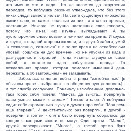
что именно это и надо. Что же касается до округления
периодов, то воблушка резонно утверждала, что без этого
никак следы замести нельзя. На свете существует множество
всяких слов, но самые опасные из них - это слова прямые,
настоящие. Никогда не нужно настоящих слов говорить,
потому что из-за чих изъяны выглядывают. А ты
пустопорожнее слово возьми и начинай им кружить. И кружи,
и кружи; и с одной стороны загляни, и с другой забеги; умей
"к сожалению, сознаться" и в то же время не ослабеваючи
уповай; сошлись на дух времени, но не упускай из вида и
разнузданности страстей. Тогда изъяны стушуются сами
собой, а останется одна воблушкина правда. Та
вожделенная правда, которая помогает нынешний день
пережить, а об завтрашнем - не загадывать.
Забралась вяленая вобла в ряды "излюбленных" [в
обычном праве - выбранные на общественную должность] -
и тут службу сослужила. Поначалу излюбленные довольно-
таки гордо себя повели: "Мы-ста, да вы-ста... повергнуть
наши умные мысли к стопам!" Только и слов. А воблушка
сидит себе скромненько в углу и думает про себя: "Моя речь
еще впереди". И действительно: раз повергли, в другой -
повергли, в третий - опять было повергнуть собрались, да
концов с концами свести не могут. Один кричит: "Мало!",
другой перекрикивает: "Много!", а третий прямо бунт
объявляет: "Едем, братцы, прямо..." - так вас и пустили! Вот