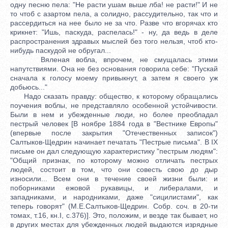
одну песню пела: "Не расти ушам выше лба! не расти!" И не
то чтоб с азартом пела, а солидно, рассудительно, так что и
рассердиться на нее было не за что. Разве что вгорячах кто
крикнет: "Ишь, паскуда, распелась!" - ну, да ведь в деле
распространения здравых мыслей без того нельзя, чтоб кто-
нибудь паскудой не обругал...
Вяленая вобла, впрочем, не смущалась этими
напутствиями. Она не без основания говорила себе: "Пускай
сначала к голосу моему привыкнут, а затем я своего уж
добьюсь..."
Надо сказать правду: общество, к которому обращались
поучения воблы, не представляло особенной устойчивости.
Были в нем и убежденные люди, но более преобладал
пестрый человек [В ноябре 1884 года в "Вестнике Европы"
(впервые после закрытия "Отечественных записок")
Салтыков-Щедрин начинает печатать "Пестрые письма". В IX
письме он дал следующую характеристику "пестрым людям":
"Общий признак, по которому можно отличать пестрых
людей, состоит в том, что они совесть свою до дыр
износили... Всем они в течение своей жизни были: и
поборниками ежовой рукавицы, и либералами, и
западниками, и народниками, даже "сицилистами", как
теперь говорят" (М.Е.Салтыков-Щедрин. Собр. соч. в 20-ти
томах, т.16, кн.I, с.376)]. Это, положим, и везде так бывает, но
в других местах для убежденных людей выдаются изрядные