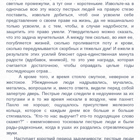
светлые промежутки, а тут они - коротенькие. Извольте-ка в
одночасье всю эту массу пестрых людей на правую стезю
поставить, извольте добиться, чтоб они усвоили себе
представление о своем праве на жизнь, да не машинально
только усвоили, а с тем, чтобы, в случае надобности, и
защитить это право умели. Утвердительно можно сказать,
что это задача мучительная. А между тем сколько, во имя ее,
погубляется жизней, сколько проливается поту и крови,
сколько передумывается скорбных и тяжелых дум! И ежели в
результате этих усилий блеснет одна-единственная минута
радости (вдобавок, мнимой), то это уже награда, которая
считается достаточною, чтобы оправдать целые годы
последующих отрав...
А кроме того, и время стояло смутное, неверное и
жестокое. Убежденные люди надрывались, мучались,
метались, вопрошали и, вместо ответа, видели перед собой
запертую дверь. Пестрые люди следили в недоумении за их
потугами и в то же время нюхали в воздухе, чем пахнет.
Пахло не хорошо; ощущалось присутствие железного
кольца, которое с каждым днем все больше и больше
стягивалось. "Кто-то нас выручит? кто-то подходящее слово
скажет?" - ежемгновенно тосковали пестрые люди и были
рады-радехоньки, когда в ушах их раздались отрезвляющие
звуки.
Наступает короткий период задумчивости: пестрые люди