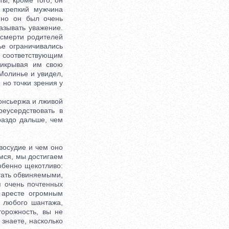
ы; кроме того, он
 крепкий мужчина
 но он был очень
азывать уважение.
е смерти родителей
ье ограничивались
соответствующим
рикрывая им свою
Молинье и увидел,
 но точки зрения у
онсьержа и лживой
еусердствовать в
раздо дальше, чем
восудие и чем оно
емся, мы достигаем
собенно щекотливо:
стать обвиняемыми,
я очень почтенных
 аресте огромным
я любого шантажа,
орожность, вы не
знаете, насколько