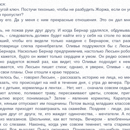
ся:
гой ключ. Постучи тихонько, чтобы не разбудить Жоржа, если он ус
 пропустит?
его. Да у меня с ним прекрасные отношения. Это он дал мне
не пожав руки друг другу. И когда Бернар удалялся, обдумыва
ь, - следователь должен будет найти его у себя на столе по во
вший, чтобы его видели только наедине с Бернаром, стал раз
 товарищи слегка пренебрегали. Оливье подружился бы с Люсь
ернара. Насколько Бернар предприимчив, настолько Люсьен робок
 кажется, будто он живет только сердцем и умом. Он редко осме
но радуется всякий раз, как видит, что Оливье подходит к не
вается, что Люсьен пишет стихи; однако, я уверен, Оливье - е
свои планы. Они отошли к краю террасы.
ось бы, - говорил Люсьен, - рассказать историю не лица, но ме
азать, что происходит на ней в течение дня, с утра до вечера. П
и с детьми, кормилицы в лентах… Нет, нет… сначала совсем седые
ают аллею, поливают траву, пересаживают цветы, словом, при
рытию ворот, понимаешь? Затем - явление кормилиц. Карапуз
я, няньки отпускают им пощечины. Потом выход младших классов 
едняки приходят позавтракать на скамейке. Позднее - люди, р
ие друг от друга; те, кто жаждет одиночества, - мечтатели. А п
из магазинов. Школьники, как вот теперь. Вечером - влюбленны
я со слезами. Наконец, когда уже совсем темнеет, чета старик
ают. Все выходят. Пьеса окончена. Понимаешь, что-нибудь так