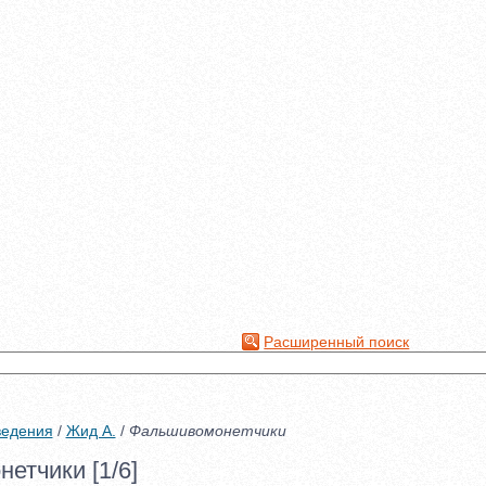
Расширенный поиск
ведения
/
Жид А.
/
Фальшивомонетчики
етчики [1/6]