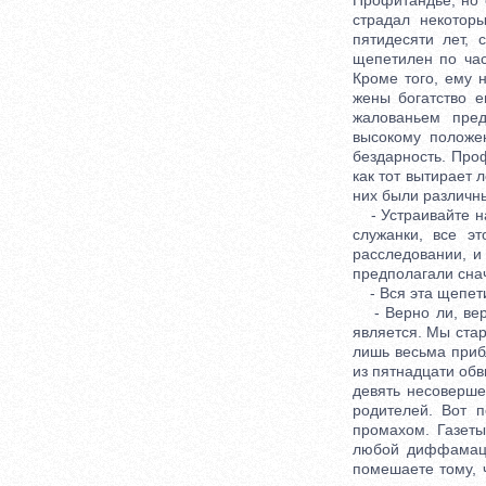
Профитандье, но 
страдал некотор
пятидесяти лет,
щепетилен по час
Кроме того, ему н
жены богатство е
жалованьем пре
высокому положе
бездарность. Про
как тот вытирает 
них были различны
- Устраивайте на
служанки, все э
расследовании, и
предполагали сна
- Вся эта щепети
- Верно ли, верн
является. Мы стар
лишь весьма прибл
из пятнадцати обв
девять несоверше
родителей. Вот 
промахом. Газеты
любой диффамаци
помешаете тому, 