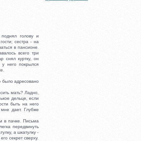
поднял голову и
гости; сестра - на
аться в пансионе.
валось всего три
р снял куртку, он
 у него покрылся
е.
о было адресовано
сить мать? Ладно,
ькое дельце, если
ости быть на него
 мне дает. Глубже
 в пачке. Письма
легка передвинуть
улку, а шкатулку -
его секрет сверху.