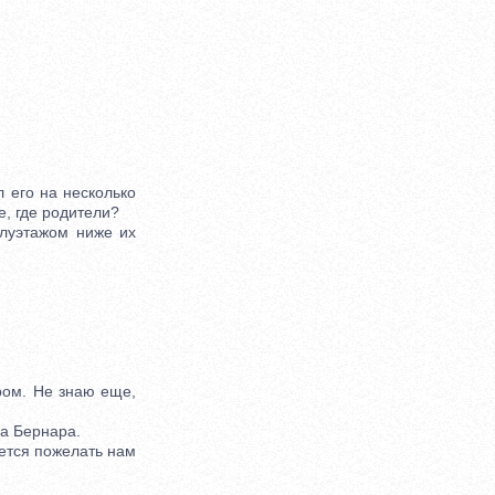
 его на несколько
е, где родители?
луэтажом ниже их
ром. Не знаю еще,
на Бернара.
ается пожелать нам