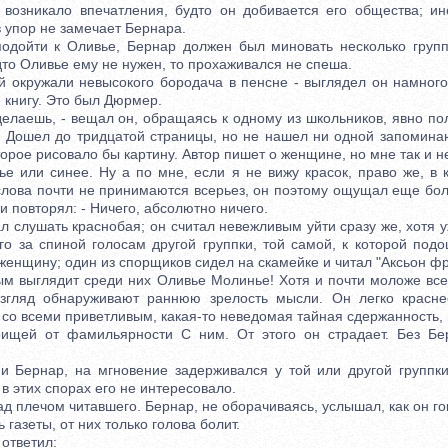
 возникало впечатления, будто он добивается его общества; и
в упор не замечает Бернара.
йти к Оливье, Бернар должен был миновать несколько группо
то Оливье ему не нужен, то прохаживался не спеша.
кружали невысокого бородача в пенсне - выглядел он намного 
 книгу. Это был Дюрмер.
лаешь, - вещал он, обращаясь к одному из школьников, явно по
 - Дошел до тридцатой страницы, но не нашел ни одной запомина
торое рисовало бы картину. Автор пишет о женщине, но мне так и н
е или синее. Ну а по мне, если я не вижу красок, право же, в к
о слова почти не принимаются всерьез, он поэтому ощущал еще бо
и повторял: - Ничего, абсолютно ничего.
слушать краснобая; он считал невежливым уйти сразу же, хотя 
го за спиной голосам другой группки, той самой, к которой подо
енщину; один из спорщиков сидел на скамейке и читал "Аксьон фр
выглядит среди них Оливье Молинье! Хотя и почти моложе все
взгляд обнаруживают раннюю зрелость мысли. Он легко краснее
 со всеми приветливым, какая-то неведомая тайная сдержанность,
рищей от фамильярности С ним. От этого он страдает. Без Бе
Бернар, на мгновение задерживался у той или другой группки;
 в этих спорах его не интересовало.
 плечом читавшего. Бернар, не оборачиваясь, услышал, как он го
газеты, от них только голова болит.
ответил: