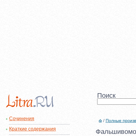
Поиск
Сочинения
/
Полные произ
Краткие содержания
Фальшивомон