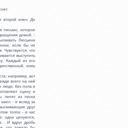
нет.
 второй ключ. До
я письмо, которое
звращении домой, -
ыскивать Люсьена
еном, если бы не
. Чувствуется, что
ливается выступить
му. Каждый из его
динственный, кому
ста, например, вот
режде всего на ней
 люди, без пола и
готовляют сцену и
ы лепят из песка
школ - и вслед за
азыскивающие друг
отом толпа - в час
е: одни целуются,
ов… И вдруг дробь
ое, что давало бы