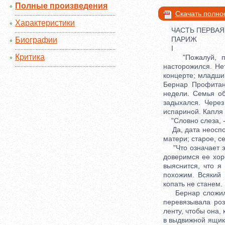
Полные произведения
Скачать полно
Характеристики
ЧАСТЬ ПЕРВАЯ
ПАРИЖ
Биографии
I
Критика
"Пожалуй, пора
насторожился. Нет
концерте; младши
Бернар Профитан
недели. Семья об
задыхался. Чере
испариной. Капля 
"Словно слеза, - 
Да, дата неоспор
матери; старое, с
"Что означает эт
доверимся ее хор
выяснится, что я
похожим. Всякий 
копать не станем. 
Бернар сложил п
перевязывала роз
ленту, чтобы она,
в выдвижной ящик 