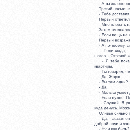
- А ты зеленеешь
Третий насмешли
- Тебе доставляю
Первый ответил
- Мне плевать на 
Затем вмешался ч
- Если вещь не на
Первый возражае
- А по-твоему, ст
- Поди сюда, - ш
шагов. - Отвечай ж
- Я тебе показы
квартиры.
- Ты говорил, что
- Да, Жорж.
- Вы там одни?
- Да.
- Малыш умеет д
- Если нужно. П
- Слушай. Я ушел
куда денусь. Мож
Оливье сильно поб
- Да, - сказал он
доброй ночи и зап
- Ну и как быть?