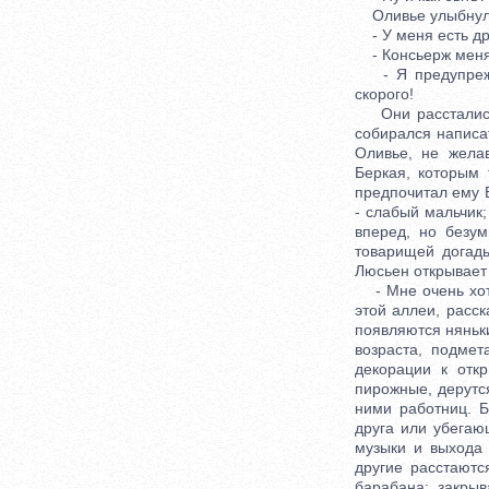
Оливье улыбнул
- У меня есть дру
- Консьерж меня
- Я предупрежу 
скорого!
Они расстались, 
собирался написат
Оливье, не жела
Беркая, которым
предпочитал ему Б
- слабый мальчик;
вперед, но безум
товарищей догады
Люсьен открывает 
- Мне очень хотел
этой аллеи, расск
появляются няньк
возраста, подмет
декорации к отк
пирожные, дерутс
ними работниц. Б
друга или убегающ
музыки и выхода 
другие расстаютс
барабана: закрыв