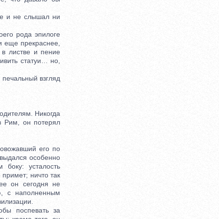
ре и не слышал ни
оего рода эпилоге
 и еще прекраснее,
 в листве и пение
ивить статуи… но,
в печальный взгляд
одителям. Никогда
в Рим, он потерял
овожавший его по
 выдался особенно
 боку: усталость
 примет; ничто так
ее он сегодня не
ю, с наполненным
вилизации.
бы поспевать за