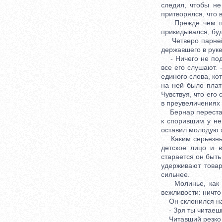
следил, чтобы не
притворялся, что 
Прежде чем подо
прикидывался, буд
Четверо парней о
державшего в руке
- Ничего не поде
все его слушают.
единого слова, ко
на ней было плать
Чувствуя, что ег
в преувеличениях 
Бернар перестал 
к спорившим у не
оставил молодую ж
Каким серьезным 
детское лицо и 
старается он быть
удерживают това
сильнее.
Молинье, как и 
вежливости: ничто
Он склонился над
- Зря ты читаешь 
Читавший резко 