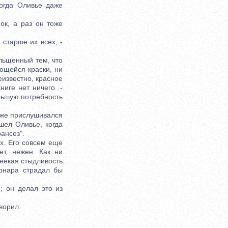
ногда Оливье даже
к, а раз он тоже
старше их всех, -
льщенный тем, что
ющейся краски, ни
еизвестно, красное
ниге нет ничего. -
льшую потребность
уже прислушивался
шел Оливье, когда
ансез".
х. Его совсем еще
т, нежен. Как ни
 некая стыдливость
рнара страдал бы
 он делал это из
ворил: