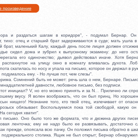
е произведение
 и раздаться шагам в коридоре", - подумал Бернар. Он 
, тихо: отец и старший брат задерживаются в суде; мать ушла в 
й брат, маленький Калу, каждый день после лицея должен отсижив
дье сидел дома и зубрил к выпускному экзамену: до него оста
ерегала его одиночество; дьявол действовал иначе. Хотя Берна
з распахнутое на улицу окно в комнату вливалась духота. Лоб
пота скатилась по носу и упала на письмо, которое он держал в рук
подумалось ему. - Но лучше пот, чем слезы".
има. Сомнений быть не может: речь шла о нем, Бернаре. Письм
емнадцатилетней давности, любовное письмо, без подписи.
от инициал? V, но его можно принять и за N… Прилично ли спро
ошему вкусу. Я волен воображать, что он был принц. Но хорошен
 сын нищего! Незнание того, кто твой отец, излечивает от опасн
розыск обязывает. Воспользуемся пока той свободой, какую он
На сегодня хватит".
исьмо. Оно было того же формата, что и дюжина других писем
овая ленточка; ему не надо было ее развязывать, достаточно с
 как прежде, опоясала всю пачку. Он положил письма обратно в шкат
подзеркального столика. Ящик не был открыт; Бернар обнаружил 