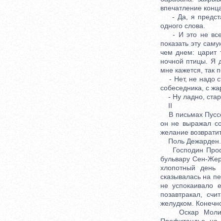
впечатление конца
- Да, я представ
одного слова.
- И это не все, 
показать эту саму
чем днем: царит 
ночной птицы. Я 
мне кажется, так 
- Нет, не надо ст
собеседника, с жа
- Ну ладно, стари
II
В письмах Пуссен
он не выражал со
желание возвратит
Поль Дежарден. 
Господин Профит
бульвару Сен-Жер
хлопотный день 
сказывалась на пе
не успокаивало 
позавтракал, сч
желудком. Конечно
Оскар Молинье 