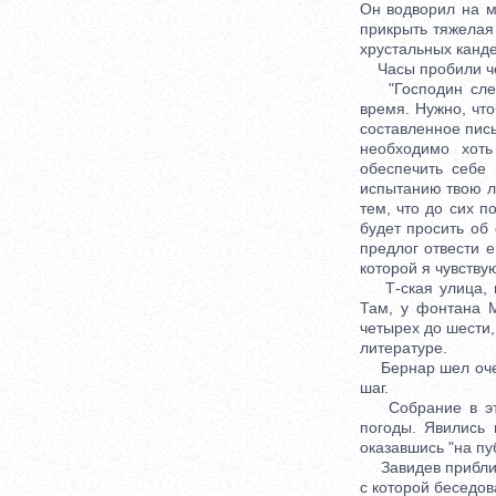
Он водворил на м
прикрыть тяжелая
хрустальных канде
Часы пробили чет
"Господин следов
время. Нужно, чт
составленное пись
необходимо хоть
обеспечить себе
испытанию твою лю
тем, что до сих п
будет просить об 
предлог отвести е
которой я чувствую
Т-ская улица, гд
Там, у фонтана М
четырех до шести,
литературе.
Бернар шел очень
шаг.
Собрание в этот
погоды. Явились 
оказавшись "на пу
Завидев приближ
с которой беседов