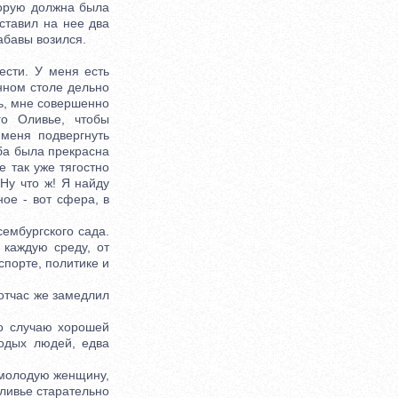
торую должна была
ставил на нее два
абавы возился.
ести. У меня есть
нном столе дельно
ть, мне совершенно
го Оливье, чтобы
меня подвергнуть
жба была прекрасна
е так уже тягостно
 Ну что ж! Я найду
ное - вот сфера, в
ембургского сада.
 каждую среду, от
спорте, политике и
отчас же замедлил
о случаю хорошей
лодых людей, едва
молодую женщину,
Оливье старательно