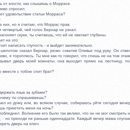
 от злости, как слышишь о Моррасе.
во спросил:
т удовольствие статьи Морраса?
:
них, но я считаю, что Моррас прав.
етвертый, чей голос Бернар не узнал:
гоняет скуки, ты считаешь, что ей не хватает глубины.
т на это:
оит написать глупость - и выйдет занимательно.
епотом сказал Бернар, резко схватив Оливье под руку. Он отвел
иво, я тороплюсь. Ты мне как-то говорил, что спишь не на том этаж
вал дверь моей комнаты; она выходит прямо на лестницу, по
 вместе с тобою спит брат?
ержать язык за зубами?
очему ты спрашиваешь?
 из дому или, во всяком случае, собираюсь уйти сегодня вече
ешь приютить меня на ночь?
леднел. Волнение его было так велико, что он не мог смотреть 
, - но приходи не раньше одиннадцати. Каждый вечер мама спуск
ереть дверь на ключ.