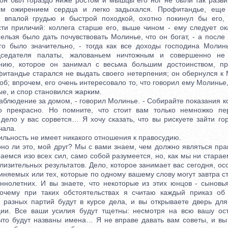
он был гораздо ниже ростом и мышцы его ног не были так развит
ым ожирением сердца и легко задыхался. Профитандье, еще
 с впалой грудью и быстрой походкой, охотно покинул бы его,
ти приличий: коллега старше его, выше чином - ему следует ок
ельзя было дать почувствовать Молинье, что он богат, - а посл
го было значительно, - тогда как все доходы господина Молин
дседателя палаты, жалованьем ничтожным и совершенно не 
нию, которое он занимал с весьма большим достоинством, п
фитандье старался не выдать своего нетерпения; он обернулся к 
лоб; впрочем, его очень интересовало то, что говорил ему Молинье,
е, и спор становился жарким.
блюдение за домом, - говорил Молинье. - Собирайте показания к
то прекрасно. Но помните, что стоит вам только немножко пер
 дело у вас сорвется… Я хочу сказать, что вы рискуете зайти го
чала.
льность не имеет никакого отношения к правосудию.
о ли это, мой друг? Мы с вами знаем, чем должно являться пра
аемся изо всех сил, само собой разумеется, но, как мы ни стара
изительных результатов. Дело, которое занимает вас сегодня, о
иняемых или тех, которые по одному вашему слову могут завтра 
ннолетних. И вы знаете, что некоторые из этих юнцов - сыновь
почему при таких обстоятельствах я считаю каждый приказ об
 разных партий будут в курсе дела, и вы открываете дверь дл
и. Все ваши усилия будут тщетны: несмотря на всю вашу ост
что будут названы имена… Я не вправе давать вам советы, и вы 