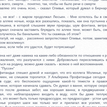
 всего, смерти… понятно, так, чтобы не было речи о смерти.
ляю это очень ясно, - сказал Оливье, который думал о Берна
не все! - с жаром продолжал Люсьен. - Мне хотелось бы в св
ю аллею ночью, когда все разошлись, показать, как она пустынна
тишина, в которой слышнее звуки природы, шум фонтана, ветра
думал сначала заставить блуждать по аллее тени, может быть, ож
получилось бы банальнее. Что ты скажешь об этом?
атуй, не надо, - рассеянно запротестовал Оливье, потом, замети
ром воскликнул:
на, если тебе это удастся, будет потрясающе!
а нет даже намека на какие-либо обязанности по отношению к р
жаления, что разлучился с ними. Добровольно переселившись 
ься на родину, можно даже сказать - всякое о ней воспоминание.
"Пуссен"
андье спешил домой и находил, что его коллега Молинье, пр
мен, не слишком торопится. У Альберика Профитандье сегодня
в суде; его беспокоило ощущение какой-то тяжести в правом
чени, которая начинала сдавать. Он думал о ванне, которую скоро
его после дневных забот, как хорошая ванна; в предвкушении 
итая, что неблагоразумно входить в воду, хотя бы даже теплу
, это может быть только предрассудок, но предрассудки - устои ци
ускорял шаги как только мог и прилагал все усилия, что