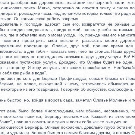
есто разобранные деревянные пластинки его верхней части, ко
 ониксовая плита. Мягко, осторожно он опустил плиту и снова по
лябра и громоздкие часы, над починкою которых только что ради з
ыре. Он кончил свою работу вовремя.
атель и господин адвокат, сын его, возвратятся не раньше ш
обы господин следователь, придя домой, нашел у себя на письме
мо, где я объявлю ему о моем уходе. Но, прежде чем его написа
 немного проветрить свои мысли и разыскать моего дорого
 временное пристанище. Оливье, друг мой, пришло время для 
безность, а для тебя - показать мне, чего ты стоишь. Наша дру
ор нам ни разу не приходилось оказывать друг другу услуги. Ба! Н
оказании пустяковой услуги. Досадно, что Оливье будет не один.
го в сторону. Я хочу испугать его своим спокойствием. Необычай
 себя как рыба в воде".
е жил до сего дня Бернар Профитандье, совсем близко от Люкс
едичи, на аллее, выходящей к нему, встречались обыкновенно
 некоторые из его товарищей. Говорили об искусстве, философии, 
 быстро, но, войдя в ворота сада, заметил Оливье Молинье и т
 день было более многолюдным, чем обычно, несомненно, п
и кое-какие новички, Бернару незнакомые. Каждый из этих мо
блике", начинал ломать комедию и вести себя как-то вымученно.
ающегося Бернара, Оливье покраснел, довольно грубо оставил 
ал, и удалился. Бернар был его самым близким другом, и потому 