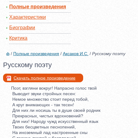
Полные произведения
Характеристики
Биографии
Критика
/
Полные произведения
/
Аксаков И.С.
/
Русскому поэту
Русскому поэту
Скачать полное произведение
Поэт, взгляни вокруг! Напрасно голос твой
Выводит звуки стройных песен:
Немое множество стоит перед тобой,
А круг внимающих - так тесен!
Для них ли носишь ты в душе своей родник
Прекрасных, чистых вдохновений?
Для них! Народу чужд искусственный язык
Твоих бесцветных песнопений,
На иноземный лад настроенные сны
С тоскою лживой и бесплодной...