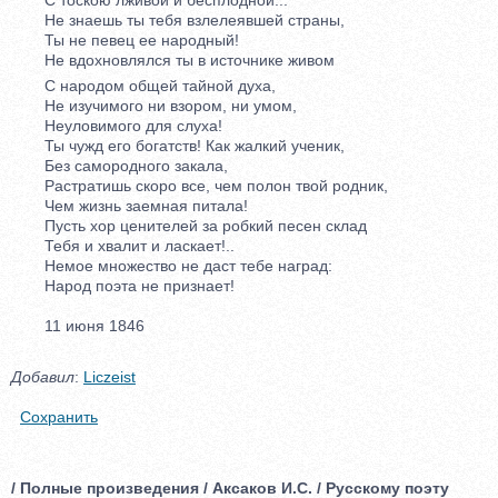
Не знаешь ты тебя взлелеявшей страны,
Ты не певец ее народный!
Не вдохновлялся ты в источнике живом
С народом общей тайной духа,
Не изучимого ни взором, ни умом,
Неуловимого для слуха!
Ты чужд его богатств! Как жалкий ученик,
Без самородного закала,
Растратишь скоро все, чем полон твой родник,
Чем жизнь заемная питала!
Пусть хор ценителей за робкий песен склад
Тебя и хвалит и ласкает!..
Немое множество не даст тебе наград:
Народ поэта не признает!
11 июня 1846
Добавил
:
Liczeist
Сохранить
/ Полные произведения / Аксаков И.С. / Русскому поэту