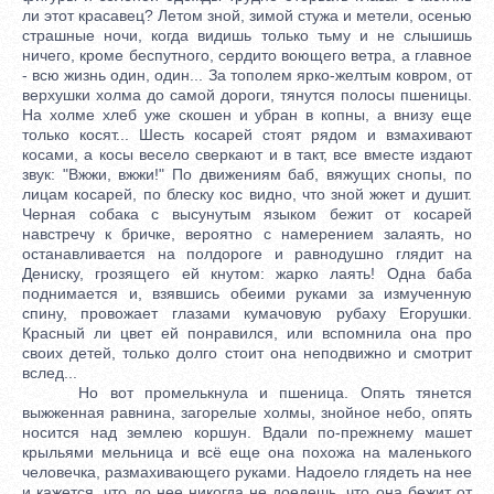
ли этот красавец? Летом зной, зимой стужа и метели, осенью
страшные ночи, когда видишь только тьму и не слышишь
ничего, кроме беспутного, сердито воющего ветра, а главное
- всю жизнь один, один... За тополем ярко-желтым ковром, от
верхушки холма до самой дороги, тянутся полосы пшеницы.
На холме хлеб уже скошен и убран в копны, а внизу еще
только косят... Шесть косарей стоят рядом и взмахивают
косами, а косы весело сверкают и в такт, все вместе издают
звук: "Вжжи, вжжи!" По движениям баб, вяжущих снопы, по
лицам косарей, по блеску кос видно, что зной жжет и душит.
Черная собака с высунутым языком бежит от косарей
навстречу к бричке, вероятно с намерением залаять, но
останавливается на полдороге и равнодушно глядит на
Дениску, грозящего ей кнутом: жарко лаять! Одна баба
поднимается и, взявшись обеими руками за измученную
спину, провожает глазами кумачовую рубаху Егорушки.
Красный ли цвет ей понравился, или вспомнила она про
своих детей, только долго стоит она неподвижно и смотрит
вслед...
Но вот промелькнула и пшеница. Опять тянется
выжженная равнина, загорелые холмы, знойное небо, опять
носится над землею коршун. Вдали по-прежнему машет
крыльями мельница и всё еще она похожа на маленького
человечка, размахивающего руками. Надоело глядеть на нее
и кажется, что до нее никогда не доедешь, что она бежит от