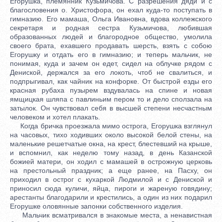
Егорушка, племянник Кузьмичова. С разрешения дяди и с
благословения о. Христофора, он ехал куда-то поступать в
гимназию. Его мамаша, Ольга Ивановна, вдова коллежского
секретаря и родная сестра Кузьмичова, любившая
образованных людей и благородное общество, умолила
своего брата, ехавшего продавать шерсть, взять с собою
Егорушку и отдать его в гимназию; и теперь мальчик, не
понимая, куда и зачем он едет, сидел на облучке рядом с
Дениской, держался за его локоть, чтоб не свалиться, и
подпрыгивал, как чайник на конфорке. От быстрой езды его
красная рубаха пузырем вздувалась на спине и новая
ямщицкая шляпа с павлиньим пером то и дело сползала на
затылок. Он чувствовал себя в высшей степени несчастным
человеком и хотел плакать.
Когда бричка проезжала мимо острога, Егорушка взглянул
на часовых, тихо ходивших около высокой белой стены, на
маленькие решетчатые окна, на крест, блестевший на крыше,
и вспомнил, как неделю тому назад, в день Казанской
божией матери, он ходил с мамашей в острожную церковь
на престольный праздник; а еще ранее, на Пасху, он
приходил в острог с кухаркой Людмилой и с Дениской и
приносил сюда куличи, яйца, пироги и жареную говядину;
арестанты благодарили и крестились, а один из них подарил
Егорушке оловянные запонки собственного изделия.
Мальчик всматривался в знакомые места, а ненавистная