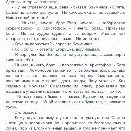
Дениски и горько заплакал...
- Ну, не отревелся еще, рёва! - сказал Кузьмичов. - Опять,
баловник, слюни распустил! Не хочешь ехать, так оставайся.
Никто силой не тянет!
- Ничего, ничего, брат Егор, ничего... - забормотал
скороговоркой о. Христофор. - Ничего, брат... Призывай
бога... Не за худом едешь, а за добром. Ученье, как
говорится, свет, а неученье - тьма... Истинно так.
- Хочешь вернуться? - спросил Кузьмичов.
- Хо... хочу... - ответил Егорушка, всхлипывая.
- И вернулся бы. Всё равно попусту едешь, за семь верст
киселя хлебать.
- Ничего, ничего, брат... - продолжал о. Христофор. - Бога
призывай... Ломоносов так же вот с рыбарями ехал, однако
из него вышел человек на всю Европу. Умственность,
воспринимаемая с верой, дает плоды, богу угодные. Как
сказано в молитве? Создателю во славу, родителям же
нашим на утешение, церкви и отечеству на пользу... Так-то.
- Польза разная бывает... - сказал Кузьмичов, закуривая
дешевую сигару. - Иной двадцать лет обучается, а никакого
толку.
- Это бывает.
- Кому наука в пользу, а у кого только ум путается. Сестра
- женщина непонимающая, норовит всё по благородному и
хочет, чтоб из Егорки ученый вышел, а того не понимает, что