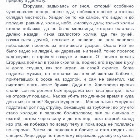
природу в дремоту.
Егорушка, задыхаясь от зноя, который особенно
чувствовался теперь после еды, побежал к осоке и отсюда
оглядел местность. Увидел он то же самое, что видел и до
полудня: равнину, холмы, небо, лиловую даль; только холмы
стояли поближе, да не было мельницы, которая осталась
далеко назади. Из-за скалистого холма, где тек ручей,
возвышался другой, поглаже и пошире; на нем лепился
небольшой поселок из пяти-шести дворов. Около изб не
было видно ни людей, ни деревьев, ни теней, точно поселок
задохнулся в горячем воздухе и высох. От нечего делать
Егорушка поймал в траве скрипача, поднес его в кулаке к уху
и долго слушал, как тот играл на своей скрипке. Когда
надоела музыка, он погнался за толпой желтых бабочек,
прилетавших к осоке на водопой, и сам не заметил, как
очутился опять возле брички. Дядя и о. Христофор крепко
спали; сон их должен был продолжаться часа два-три, пока
не отдохнут лошади... Как же убить это длинное время и куда
деваться от зноя! Задача мудреная... Машинально Егорушка
подставил рот под струйку, бежавшую из трубочки; во рту его
стало холодно и запахло болиголовом; пил он сначала с
охотой, потом через силу и до тех пор, пока острый холод
изо рта не побежал по всему телу и пока вода не полилась
по сорочке. Затем он подошел к бричке и стал глядеть на
спящих. Лицо дяди по-прежнему выражало деловую сухость.