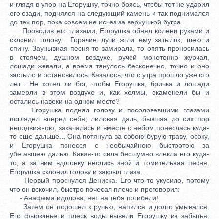
и глядя в упор на Егорушку, точно боясь, чтобы тот не ударил
его сзади, поднялся на следующий камень и так поднимался
до тех пор, пока совсем не исчез за верхушкой бугра.
Проводив его глазами, Егорушка обнял колени руками и
склонил голову... Горячие лучи жгли ему затылок, шею и
спину. Заунывная песня то замирала, то опять проносилась
в стоячем, душном воздухе, ручей монотонно журчал,
лошади жевали, а время тянулось бесконечно, точно и оно
застыло и остановилось. Казалось, что с утра прошло уже сто
лет... Не хотел ли бог, чтобы Егорушка, бричка и лошади
замерли в этом воздухе и, как холмы, окаменели бы и
остались навеки на одном месте?
Егорушка поднял голову и посоловевшими глазами
поглядел вперед себя; лиловая даль, бывшая до сих пор
неподвижною, закачалась и вместе с небом понеслась куда-
то еще дальше... Она потянула за собою бурую траву, осоку,
и Егорушка понесся с необычайною быстротою за
убегавшею далью. Какая-то сила бесшумно влекла его куда-
то, а за ним вдогонку неслись зной и томительная песня.
Егорушка склонил голову и закрыл глаза...
Первый проснулся Дениска. Его что-то укусило, потому
что он вскочил, быстро почесал плечо и проговорил:
- Анафема идолова, нет на тебя погибели!
Затем он подошел к ручью, напился и долго умывался.
Его фырканье и плеск воды вывели Егорушку из забытья.