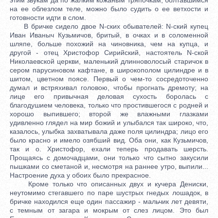
на ее облезлом теле, можно было судить о ее ветхости и
готовности идти в слом.
В бричке сидело двое N-ских обывателей: N-ский купец
Иван Иваныч Кузьмичов, бритый, в очках и в соломенной
шляпе, больше похожий на чиновника, чем на купца, и
другой - отец Христофор Сирийский, настоятель N-ской
Николаевской церкви, маленький длинноволосый старичок в
сером парусиновом кафтане, в широкополом цилиндре и в
шитом, цветном поясе. Первый о чем-то сосредоточенно
думал и встряхивал головою, чтобы прогнать дремоту; на
лице его привычная деловая сухость боролась с
благодушием человека, только что простившегося с родней и
хорошо выпившего; второй же влажными глазками
удивленно глядел на мир божий и улыбался так широко, что,
казалось, улыбка захватывала даже поля цилиндра; лицо его
было красно и имело озябший вид. Оба они, как Кузьмичов,
так и о. Христофор, ехали теперь продавать шерсть.
Прощаясь с домочадцами, они только что сытно закусили
пышками со сметаной и, несмотря на раннее утро, выпили...
Настроение духа у обоих было прекрасное.
Кроме только что описанных двух и кучера Дениски,
неутомимо стегавшего по паре шустрых гнедых лошадок, в
бричке находился еще один пассажир - мальчик лет девяти,
с темным от загара и мокрым от слез лицом. Это был