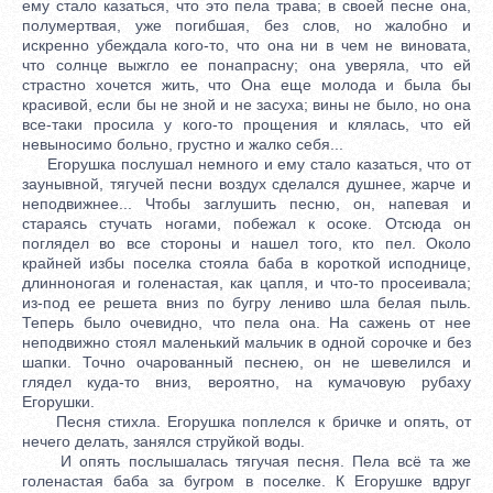
ему стало казаться, что это пела трава; в своей песне она,
полумертвая, уже погибшая, без слов, но жалобно и
искренно убеждала кого-то, что она ни в чем не виновата,
что солнце выжгло ее понапрасну; она уверяла, что ей
страстно хочется жить, что Она еще молода и была бы
красивой, если бы не зной и не засуха; вины не было, но она
все-таки просила у кого-то прощения и клялась, что ей
невыносимо больно, грустно и жалко себя...
Егорушка послушал немного и ему стало казаться, что от
заунывной, тягучей песни воздух сделался душнее, жарче и
неподвижнее... Чтобы заглушить песню, он, напевая и
стараясь стучать ногами, побежал к осоке. Отсюда он
поглядел во все стороны и нашел того, кто пел. Около
крайней избы поселка стояла баба в короткой исподнице,
длинноногая и голенастая, как цапля, и что-то просеивала;
из-под ее решета вниз по бугру лениво шла белая пыль.
Теперь было очевидно, что пела она. На сажень от нее
неподвижно стоял маленький мальчик в одной сорочке и без
шапки. Точно очарованный песнею, он не шевелился и
глядел куда-то вниз, вероятно, на кумачовую рубаху
Егорушки.
Песня стихла. Егорушка поплелся к бричке и опять, от
нечего делать, занялся струйкой воды.
И опять послышалась тягучая песня. Пела всё та же
голенастая баба за бугром в поселке. К Егорушке вдруг