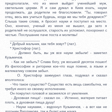
предполагали, что из меня выйдет ученейший муж,
светильник церкви. Я и сам думал в Киев ехать, науки
продолжать, да родители не благословили. "Ты, говорил
отец, весь век учиться будешь, когда же мы тебя дождемся?"
Слыша такие слова, я бросил науки и поступил на место.
Оно, конечно, ученый из меня не вышел, да зато я
родителей не ослушался, старость их успокоил, похоронил с
честью. Послушание паче поста и молитвы!
_______________
* Добрый мальчик, как тебя зовут? (лат.).
* Христофор (лат.).
- Должно быть, вы уж все науки забыли! - заметил
Кузьмичов.
- Как не забыть? Слава богу, уж восьмой десяток пошел!
Из философии и риторики кое-что еще помню, а языки и
математику совсем забыл.
О. Христофор зажмурил глаза, подумал и сказал
вполголоса:
- Что такое существо? Существо есть вещь самобытна, не
требуя иного ко своему исполнению.
Он покрутил головой и засмеялся от умиления.
- Духовная пища! - сказал он. - Истинно, материя питает
плоть, а духовная пища душу!
- Науки науками, - вздохнул Кузьмичов, - а вот как не
догоним Варламова, так и будет нам наука.