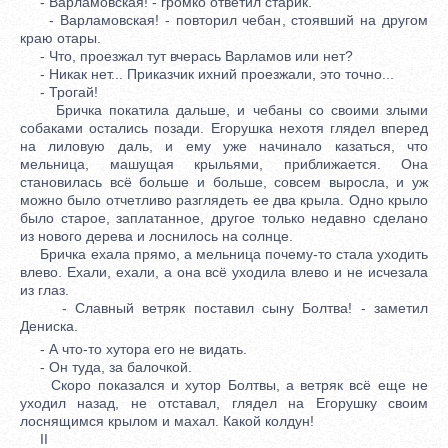
- Варламовская! - громко ответил старик.
- Варламовская! - повторил чебан, стоявший на другом
краю отары.
- Что, проезжал тут вчерась Варламов или нет?
- Никак нет... Приказчик ихний проезжали, это точно...
- Трогай!
Бричка покатила дальше, и чебаны со своими злыми
собаками остались позади. Егорушка нехотя глядел вперед
на лиловую даль, и ему уже начинало казаться, что
мельница, машущая крыльями, приближается. Она
становилась всё больше и больше, совсем выросла, и уж
можно было отчетливо разглядеть ее два крыла. Одно крыло
было старое, заплатанное, другое только недавно сделано
из нового дерева и лоснилось на солнце.
Бричка ехала прямо, а мельница почему-то стала уходить
влево. Ехали, ехали, а она всё уходила влево и не исчезала
из глаз.
- Славный ветряк поставил сыну Болтва! - заметил
Дениска.
- А что-то хутора его не видать.
- Он туда, за балочкой.
Скоро показался и хутор Болтвы, а ветряк всё еще не
уходил назад, не отставал, глядел на Егорушку своим
лоснящимся крылом и махал. Какой колдун!
II