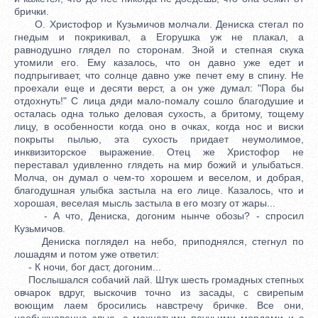
брички.
О. Христофор и Кузьмичов молчали. Дениска стегал по
гнедым и покрикивал, а Егорушка уж не плакал, а
равнодушно глядел по сторонам. Зной и степная скука
утомили его. Ему казалось, что он давно уже едет и
подпрыгивает, что солнце давно уже печет ему в спину. Не
проехали еще и десяти верст, а он уже думал: "Пора бы
отдохнуть!" С лица дяди мало-помалу сошло благодушие и
осталась одна только деловая сухость, а бритому, тощему
лицу, в особенности когда оно в очках, когда нос и виски
покрыты пылью, эта сухость придает неумолимое,
инквизиторское выражение. Отец же Христофор не
переставал удивленно глядеть на мир божий и улыбаться.
Молча, он думал о чем-то хорошем и веселом, и добрая,
благодушная улыбка застыла на его лице. Казалось, что и
хорошая, веселая мысль застыла в его мозгу от жары...
- А что, Дениска, догоним нынче обозы? - спросил
Кузьмичов.
Дениска поглядел на небо, приподнялся, стегнул по
лошадям и потом уже ответил:
- К ночи, бог даст, догоним...
Послышался собачий лай. Штук шесть громадных степных
овчарок вдруг, выскочив точно из засады, с свирепым
воющим лаем бросились навстречу бричке. Все они,
необыкновенно злые, с мохнатыми паучьими мордами и с