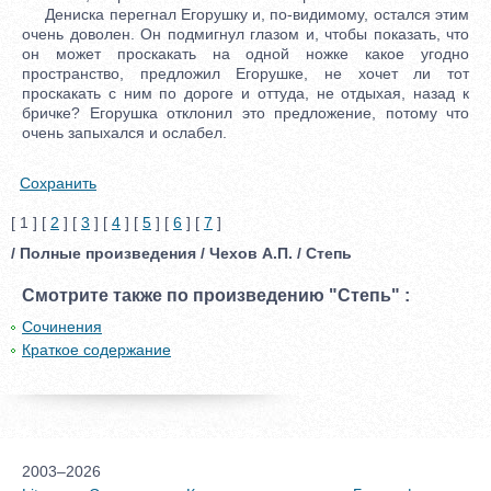
Дениска перегнал Егорушку и, по-видимому, остался этим
очень доволен. Он подмигнул глазом и, чтобы показать, что
он может проскакать на одной ножке какое угодно
пространство, предложил Егорушке, не хочет ли тот
проскакать с ним по дороге и оттуда, не отдыхая, назад к
бричке? Егорушка отклонил это предложение, потому что
очень запыхался и ослабел.
Сохранить
[ 1 ] [
2
] [
3
] [
4
] [
5
] [
6
] [
7
]
/ Полные произведения / Чехов А.П. / Степь
Смотрите также по произведению "Степь" :
Сочинения
Краткое содержание
2003–2026