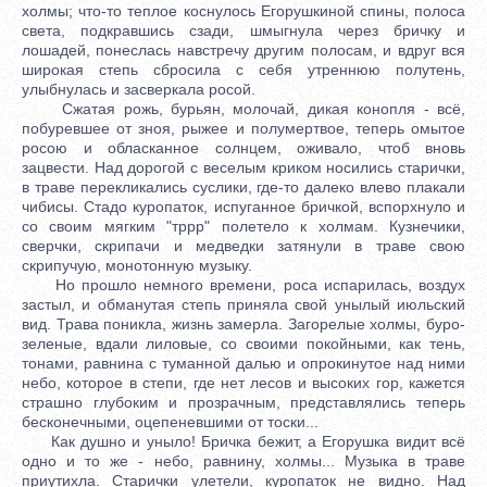
холмы; что-то теплое коснулось Егорушкиной спины, полоса
света, подкравшись сзади, шмыгнула через бричку и
лошадей, понеслась навстречу другим полосам, и вдруг вся
широкая степь сбросила с себя утреннюю полутень,
улыбнулась и засверкала росой.
Сжатая рожь, бурьян, молочай, дикая конопля - всё,
побуревшее от зноя, рыжее и полумертвое, теперь омытое
росою и обласканное солнцем, оживало, чтоб вновь
зацвести. Над дорогой с веселым криком носились старички,
в траве перекликались суслики, где-то далеко влево плакали
чибисы. Стадо куропаток, испуганное бричкой, вспорхнуло и
со своим мягким "тррр" полетело к холмам. Кузнечики,
сверчки, скрипачи и медведки затянули в траве свою
скрипучую, монотонную музыку.
Но прошло немного времени, роса испарилась, воздух
застыл, и обманутая степь приняла свой унылый июльский
вид. Трава поникла, жизнь замерла. Загорелые холмы, буро-
зеленые, вдали лиловые, со своими покойными, как тень,
тонами, равнина с туманной далью и опрокинутое над ними
небо, которое в степи, где нет лесов и высоких гор, кажется
страшно глубоким и прозрачным, представлялись теперь
бесконечными, оцепеневшими от тоски...
Как душно и уныло! Бричка бежит, а Егорушка видит всё
одно и то же - небо, равнину, холмы... Музыка в траве
приутихла. Старички улетели, куропаток не видно. Над