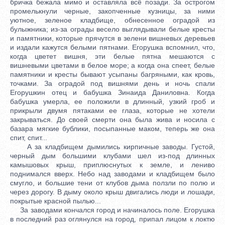
бричка бежала мимо и оставляла всё позади. За острогом
промелькнули черные, закопченные кузницы, за ними
уютное, зеленое кладбище, обнесенное оградой из
булыжника; из-за ограды весело выглядывали белые кресты
и памятники, которые прячутся в зелени вишневых деревьев
и издали кажутся белыми пятнами. Егорушка вспомнил, что,
когда цветет вишня, эти белые пятна мешаются с
вишневыми цветами в белое море; а когда она спеет, белые
памятники и кресты бывают усыпаны багряными, как кровь,
точками. За оградой под вишнями день и ночь спали
Егорушкин отец и бабушка Зинаида Даниловна. Когда
бабушка умерла, ее положили в длинный, узкий гроб и
прикрыли двумя пятаками ее глаза, которые не хотели
закрываться. До своей смерти она была жива и носила с
базара мягкие бублики, посыпанные маком, теперь же она
спит, спит...
А за кладбищем дымились кирпичные заводы. Густой,
черный дым большими клубами шел из-под длинных
камышовых крыш, приплюснутых к земле, и лениво
поднимался вверх. Небо над заводами и кладбищем было
смугло, и большие тени от клубов дыма ползли по полю и
через дорогу. В дыму около крыш двигались люди и лошади,
покрытые красной пылью...
За заводами кончался город и начиналось поле. Егорушка
в последний раз оглянулся на город, припал лицом к локтю