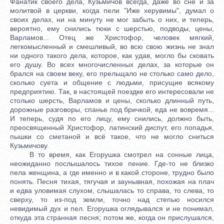
Фанатик своего дела, Кузьмичов всегда, даже во сне и за
молитвой в церкви, когда пели "Иже херувимы", думал о
своих делах, ни на минуту не мог забыть о них, и теперь,
вероятно, ему снились тюки с шерстью, подводы, цены,
Варламов... Отец же Христофор, человек мягкий,
легкомысленный и смешливый, во всю свою жизнь не знал
ни одного такого дела, которое, как удав, могло бы сковать
его душу. Во всех многочисленных делах, за которые он
брался на своем веку, его прельщало не столько само дело,
сколько суета и общение с людьми, присущие всякому
предприятию. Так, в настоящей поездке его интересовали не
столько шерсть, Варламов и цены, сколько длинный путь,
дорожные разговоры, спанье под бричкой, еда не вовремя...
И теперь, судя по его лицу, ему снились, должно быть,
преосвященный Христофор, латинский диспут, его попадья,
пышки со сметаной и всё такое, что не могло сниться
Кузьмичову.
В то время, как Егорушка смотрел на сонные лица,
неожиданно послышалось тихое пение. Где-то не близко
пела женщина, а где именно и в какой стороне, трудно было
понять. Песня тихая, тягучая и заунывная, похожая на плач
и едва уловимая слухом, слышалась то справа, то слева, то
сверху, то из-под земли, точно над степью носился
невидимый дух и пел. Егорушка оглядывался и не понимал,
откуда эта странная песня; потом же, когда он прислушался,