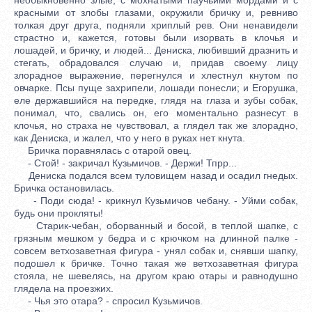
красными от злобы глазами, окружили бричку и, ревниво
толкая друг друга, подняли хриплый рев. Они ненавидели
страстно и, кажется, готовы были изорвать в клочья и
лошадей, и бричку, и людей... Дениска, любивший дразнить и
стегать, обрадовался случаю и, придав своему лицу
злорадное выражение, перегнулся и хлестнул кнутом по
овчарке. Псы пуще захрипели, лошади понесли; и Егорушка,
еле державшийся на передке, глядя на глаза и зубы собак,
понимал, что, свались он, его моментально разнесут в
клочья, но страха не чувствовал, а глядел так же злорадно,
как Дениска, и жалел, что у него в руках нет кнута.
Бричка поравнялась с отарой овец.
- Стой! - закричал Кузьмичов. - Держи! Тпрр...
Дениска подался всем туловищем назад и осадил гнедых.
Бричка остановилась.
- Поди сюда! - крикнул Кузьмичов чебану. - Уйми собак,
будь они прокляты!
Старик-чебан, оборванный и босой, в теплой шапке, с
грязным мешком у бедра и с крючком на длинной палке -
совсем ветхозаветная фигура - унял собак и, снявши шапку,
подошел к бричке. Точно такая же ветхозаветная фигура
стояла, не шевелясь, на другом краю отары и равнодушно
глядела на проезжих.
- Чья это отара? - спросил Кузьмичов.