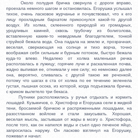
Около полудня бричка свернула с дороги вправо,
проехала немного шагом и остановилась. Егорушка услышал
тихое, очень ласковое журчанье и почувствовал, что к его
лицу прохладным бархатом прикоснулся какой-то другой
воздух. Из холма, склеенного природой из громадных,
уродливых камней, сквозь трубочку из болиголова,
вставленную каким-то неведомым благодетелем, тонкой
струйкой бежала вода. Она падала на землю и, прозрачная,
веселая, сверкающая на солнце и тихо ворча, точно
воображая себя сильным и бурным потоком, быстро бежала
куда-то влево. Недалеко от холма маленькая речка
расползалась в лужицу; горячие лучи и раскаленная почва,
жадно выпивая ее, отнимали у нее силу; но немножко далее
она, вероятно, сливалась с другой такою же речонкой,
потому что шагах в ста от холма по ее течению зеленела
густая, пышная осока, из которой, когда подъезжала бричка,
с криком вылетело три бекаса.
Путники расположились у ручья отдыхать и кормить
лошадей. Кузьмичов, о. Христофор и Егорушка сели в жидкой
тени, бросаемой бричкою и распряженными лошадьми, на
разостланном войлоке и стали закусывать. Хорошая,
веселая мысль, застывшая от жары в мозгу о. Христофора,
после того, как он напился воды и съел одно печеное яйцо,
запросилась наружу. Он ласково взглянул на Егорушку,
пожевал и начал: