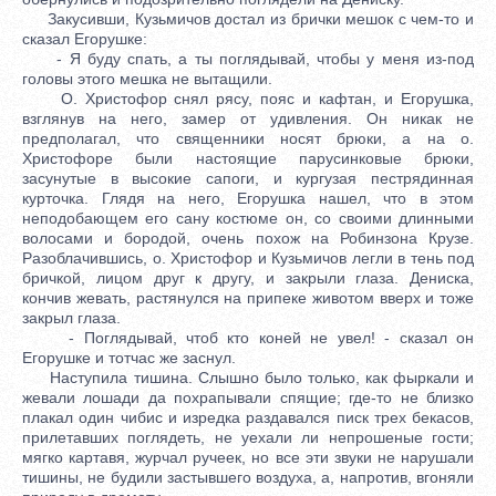
Закусивши, Кузьмичов достал из брички мешок с чем-то и
сказал Егорушке:
- Я буду спать, а ты поглядывай, чтобы у меня из-под
головы этого мешка не вытащили.
О. Христофор снял рясу, пояс и кафтан, и Егорушка,
взглянув на него, замер от удивления. Он никак не
предполагал, что священники носят брюки, а на о.
Христофоре были настоящие парусинковые брюки,
засунутые в высокие сапоги, и кургузая пестрядинная
курточка. Глядя на него, Егорушка нашел, что в этом
неподобающем его сану костюме он, со своими длинными
волосами и бородой, очень похож на Робинзона Крузе.
Разоблачившись, о. Христофор и Кузьмичов легли в тень под
бричкой, лицом друг к другу, и закрыли глаза. Дениска,
кончив жевать, растянулся на припеке животом вверх и тоже
закрыл глаза.
- Поглядывай, чтоб кто коней не увел! - сказал он
Егорушке и тотчас же заснул.
Наступила тишина. Слышно было только, как фыркали и
жевали лошади да похрапывали спящие; где-то не близко
плакал один чибис и изредка раздавался писк трех бекасов,
прилетавших поглядеть, не уехали ли непрошеные гости;
мягко картавя, журчал ручеек, но все эти звуки не нарушали
тишины, не будили застывшего воздуха, а, напротив, вгоняли