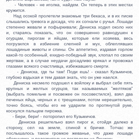
- Человек - не иголка, найдем. Он теперь в этих местах
кружится.
Над осокой пролетели знакомые три бекаса, и в их писке
слышались тревога и досада, что их согнали с ручья. Лошади
степенно жевали и пофыркивали; Дениска ходил около них
и, стараясь показать, что он совершенно равнодушен к
огурцам, пирогам и яйцам, которые ели хозяева, весь
погрузился в избиение слепней и мух, облеплявших
лошадиные животы и спины. Он аппетитно, издавая горлом
какой-то особенный, ехидно-победный звук, хлопал по своим
жертвам, а в случае неудачи досадливо крякал и провожал
глазами всякого счастливца, избежавшего смерти.
- Дениска, где ты там! Поди ешь! - сказал Кузьмичов,
глубоко вздыхая и тем давая знать, что он уже наелся.
Дениска несмело подошел к войлоку и выбрал себе пять
крупных и желтых огурцов, так называемых "желтяков"
(выбрать помельче и посвежее он посовестился), взял два
печеных яйца, черных и с трещинами, потом нерешительно,
точно боясь, чтобы его не ударили по протянутой руке,
коснулся пальцем пирожка.
- Бери, бери! - поторопил его Кузьмичов.
Дениска решительно взял пирог и, отойдя далеко в
сторону, сел на земле, спиной к бричке. Тотчас же
послышалось такое громкое жеванье, что даже лошади
обернулись и подозрительно поглядели на Дениску.