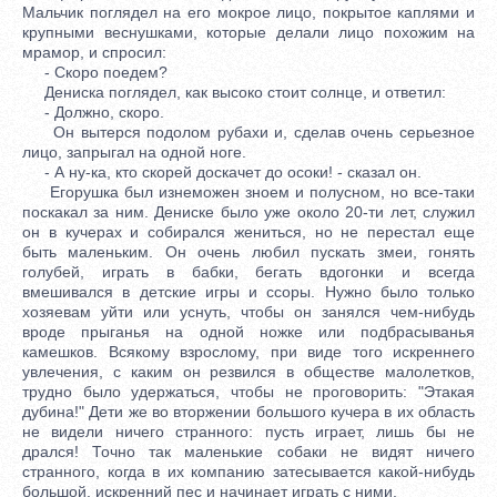
Мальчик поглядел на его мокрое лицо, покрытое каплями и
крупными веснушками, которые делали лицо похожим на
мрамор, и спросил:
- Скоро поедем?
Дениска поглядел, как высоко стоит солнце, и ответил:
- Должно, скоро.
Он вытерся подолом рубахи и, сделав очень серьезное
лицо, запрыгал на одной ноге.
- А ну-ка, кто скорей доскачет до осоки! - сказал он.
Егорушка был изнеможен зноем и полусном, но все-таки
поскакал за ним. Дениске было уже около 20-ти лет, служил
он в кучерах и собирался жениться, но не перестал еще
быть маленьким. Он очень любил пускать змеи, гонять
голубей, играть в бабки, бегать вдогонки и всегда
вмешивался в детские игры и ссоры. Нужно было только
хозяевам уйти или уснуть, чтобы он занялся чем-нибудь
вроде прыганья на одной ножке или подбрасыванья
камешков. Всякому взрослому, при виде того искреннего
увлечения, с каким он резвился в обществе малолетков,
трудно было удержаться, чтобы не проговорить: "Этакая
дубина!" Дети же во вторжении большого кучера в их область
не видели ничего странного: пусть играет, лишь бы не
дрался! Точно так маленькие собаки не видят ничего
странного, когда в их компанию затесывается какой-нибудь
большой, искренний пес и начинает играть с ними.