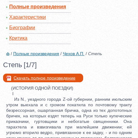
Полные произведения
Характеристики
Биографии
Критика
/
Полные произведения
/
Чехов А.П.
/
Степь
Степь [1/7]
Скачать полное произведение
(ИСТОРИЯ ОДНОЙ ПОЕЗДКИ)
I
Из N., уездного города Z-ой губернии, ранним июльским
утром выехала и с громом покатила по почтовому тракту
безрессорная, ошарпанная бричка, одна из тех допотопных
бричек, на которых ездят теперь на Руси только купеческие
приказчики, гуртовщики и небогатые священники. Она
тарахтела и взвизгивала при малейшем движении; ей
угрюмо вторило ведро, привязанное к ее задку, - и по одним
этим звукам да по жалким кожаным тряпочкам, болтавшимся