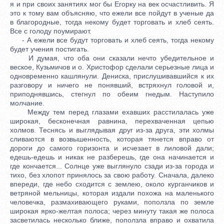
я и при своих занятиях мог бы Егорку на век осчастливить. Я
это к тому вам объясняю, что ежели все пойдут в ученые да
в благородные, тогда некому будет торговать и хлеб сеять.
Все с голоду поумирают.
- А ежели все будут торговать и хлеб сеять, тогда некому
будет учения постигать.
И думая, что оба они сказали нечто убедительное и
веское, Кузьмичов и о. Христофор сделали серьезные лица и
одновременно кашлянули. Дениска, прислушивавшийся к их
разговору и ничего не понявший, встряхнул головой и,
приподнявшись, стегнул по обеим гнедым. Наступило
молчание.
Между тем перед глазами ехавших расстилалась уже
широкая, бесконечная равнина, перехваченная цепью
холмов. Теснясь и выглядывая друг из-за друга, эти холмы
сливаются в возвышенность, которая тянется вправо от
дороги до самого горизонта и исчезает в лиловой дали;
едешь-едешь и никак не разберешь, где она начинается и
где кончается... Солнце уже выглянуло сзади из-за города и
тихо, без хлопот принялось за свою работу. Сначала, далеко
впереди, где небо сходится с землею, около курганчиков и
ветряной мельницы, которая издали похожа на маленького
человечка, размахивающего руками, поползла по земле
широкая ярко-желтая полоса; через минуту такая же полоса
засветилась несколько ближе, поползла вправо и охватила