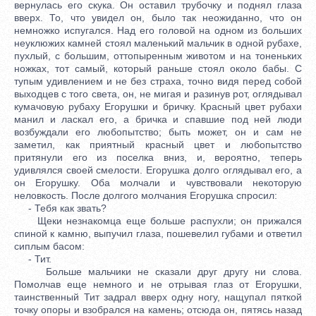
вернулась его скука. Он оставил трубочку и поднял глаза
вверх. То, что увидел он, было так неожиданно, что он
немножко испугался. Над его головой на одном из больших
неуклюжих камней стоял маленький мальчик в одной рубахе,
пухлый, с большим, оттопыренным животом и на тоненьких
ножках, тот самый, который раньше стоял около бабы. С
тупым удивлением и не без страха, точно видя перед собой
выходцев с того света, он, не мигая и разинув рот, оглядывал
кумачовую рубаху Егорушки и бричку. Красный цвет рубахи
манил и ласкал его, а бричка и спавшие под ней люди
возбуждали его любопытство; быть может, он и сам не
заметил, как приятный красный цвет и любопытство
притянули его из поселка вниз, и, вероятно, теперь
удивлялся своей смелости. Егорушка долго оглядывал его, а
он Егорушку. Оба молчали и чувствовали некоторую
неловкость. После долгого молчания Егорушка спросил:
- Тебя как звать?
Щеки незнакомца еще больше распухли; он прижался
спиной к камню, выпучил глаза, пошевелил губами и ответил
сиплым басом:
- Тит.
Больше мальчики не сказали друг другу ни слова.
Помолчав еще немного и не отрывая глаз от Егорушки,
таинственный Тит задрал вверх одну ногу, нащупал пяткой
точку опоры и взобрался на камень; отсюда он, пятясь назад