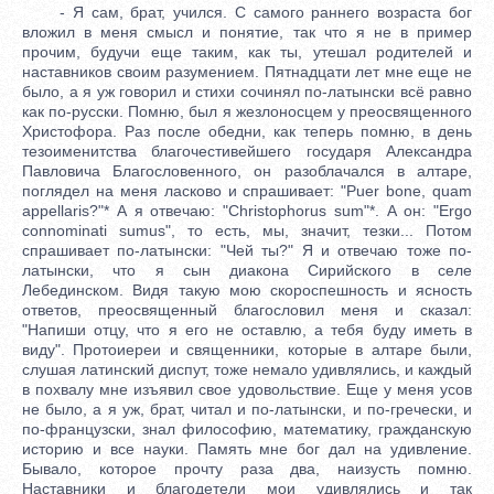
- Я сам, брат, учился. С самого раннего возраста бог
вложил в меня смысл и понятие, так что я не в пример
прочим, будучи еще таким, как ты, утешал родителей и
наставников своим разумением. Пятнадцати лет мне еще не
было, а я уж говорил и стихи сочинял по-латынски всё равно
как по-русски. Помню, был я жезлоносцем у преосвященного
Христофора. Раз после обедни, как теперь помню, в день
тезоименитства благочестивейшего государя Александра
Павловича Благословенного, он разоблачался в алтаре,
поглядел на меня ласково и спрашивает: "Puer bone, quam
appellaris?"* А я отвечаю: "Christophorus sum"*. А он: "Ergo
connominati sumus", то есть, мы, значит, тезки... Потом
спрашивает по-латынски: "Чей ты?" Я и отвечаю тоже по-
латынски, что я сын диакона Сирийского в селе
Лебединском. Видя такую мою скороспешность и ясность
ответов, преосвященный благословил меня и сказал:
"Напиши отцу, что я его не оставлю, а тебя буду иметь в
виду". Протоиереи и священники, которые в алтаре были,
слушая латинский диспут, тоже немало удивлялись, и каждый
в похвалу мне изъявил свое удовольствие. Еще у меня усов
не было, а я уж, брат, читал и по-латынски, и по-гречески, и
по-французски, знал философию, математику, гражданскую
историю и все науки. Память мне бог дал на удивление.
Бывало, которое прочту раза два, наизусть помню.
Наставники и благодетели мои удивлялись и так