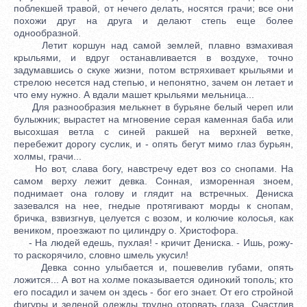
поблекшей травой, от нечего делать, носятся грачи; все они
похожи друг на друга и делают степь еще более
однообразной.
Летит коршун над самой землей, плавно взмахивая
крыльями, и вдруг останавливается в воздухе, точно
задумавшись о скуке жизни, потом встряхивает крыльями и
стрелою несется над степью, и непонятно, зачем он летает и
что ему нужно. А вдали машет крыльями мельница...
Для разнообразия мелькнет в бурьяне белый череп или
булыжник; вырастет на мгновение серая каменная баба или
высохшая ветла с синей ракшей на верхней ветке,
перебежит дорогу суслик, и - опять бегут мимо глаз бурьян,
холмы, грачи...
Но вот, слава богу, навстречу едет воз со снопами. На
самом верху лежит девка. Сонная, изморенная зноем,
поднимает она голову и глядит на встречных. Дениска
зазевался на нее, гнедые протягивают морды к снопам,
бричка, взвизгнув, целуется с возом, и колючие колосья, как
веником, проезжают по цилиндру о. Христофора.
- На людей едешь, пухлая! - кричит Дениска. - Ишь, рожу-
то раскорячило, словно шмель укусил!
Девка сонно улыбается и, пошевелив губами, опять
ложится... А вот на холме показывается одинокий тополь; кто
его посадил и зачем он здесь - бог его знает. От его стройной
фигуры и зеленой одежды трудно оторвать глаза. Счастлив