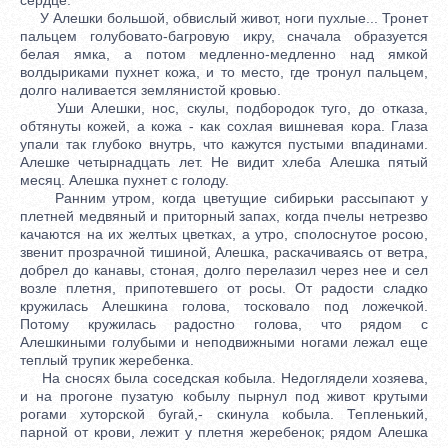
У Алешки большой, обвислый живот, ноги пухлые... Тронет
пальцем голубовато-багровую икру, сначала образуется
белая ямка, а потом медленно-медленно над ямкой
волдыриками пухнет кожа, и то место, где тронул пальцем,
долго наливается землянистой кровью.
Уши Алешки, нос, скулы, подбородок туго, до отказа,
обтянуты кожей, а кожа - как сохлая вишневая кора. Глаза
упали так глубоко внутрь, что кажутся пустыми впадинами.
Алешке четырнадцать лет. Не видит хлеба Алешка пятый
месяц. Алешка пухнет с голоду.
Ранним утром, когда цветущие сибирьки рассыпают у
плетней медвяный и приторный запах, когда пчелы нетрезво
качаются на их желтых цветках, а утро, сполоснутое росою,
звенит прозрачной тишиной, Алешка, раскачиваясь от ветра,
добрел до канавы, стоная, долго перелазил через нее и сел
возле плетня, припотевшего от росы. От радости сладко
кружилась Алешкина голова, тосковало под ложечкой.
Потому кружилась радостно голова, что рядом с
Алешкиными голубыми и неподвижными ногами лежал еще
теплый трупик жеребенка.
На сносях была соседская кобыла. Недоглядели хозяева,
и на прогоне пузатую кобылу пырнул под живот крутыми
рогами хуторской бугай,- скинула кобыла. Тепленький,
парной от крови, лежит у плетня жеребенок; рядом Алешка