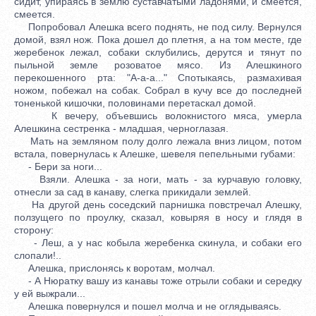
сидит, упираясь в землю суставчатыми ладонями, и смеется,
смеется.
Попробовал Алешка всего поднять, не под силу. Вернулся
домой, взял нож. Пока дошел до плетня, а на том месте, где
жеребенок лежал, собаки склубились, дерутся и тянут по
пыльной земле розоватое мясо. Из Алешкиного
перекошенного рта: "А-а-а..." Спотыкаясь, размахивая
ножом, побежал на собак. Собрал в кучу все до последней
тоненькой кишочки, половинами перетаскал домой.
К вечеру, объевшись волокнистого мяса, умерла
Алешкина сестренка - младшая, черноглазая.
Мать на земляном полу долго лежала вниз лицом, потом
встала, повернулась к Алешке, шевеля пепельными губами:
- Бери за ноги...
Взяли. Алешка - за ноги, мать - за курчавую головку,
отнесли за сад в канаву, слегка прикидали землей.
На другой день соседский парнишка повстречал Алешку,
ползущего по проулку, сказал, ковыряя в носу и глядя в
сторону:
- Леш, а у нас кобыла жеребенка скинула, и собаки его
слопали!..
Алешка, прислонясь к воротам, молчал.
- А Нюратку вашу из канавы тоже отрыли собаки и середку
у ей выжрали...
Алешка повернулся и пошел молча и не оглядываясь.