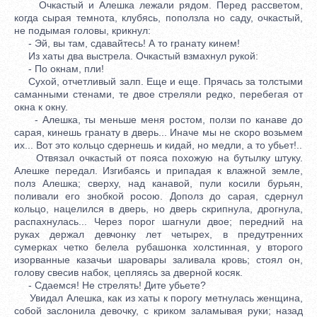
Очкастый и Алешка лежали рядом. Перед рассветом,
когда сырая темнота, клубясь, поползла но саду, очкастый,
не подымая головы, крикнул:
- Эй, вы там, сдавайтесь! А то гранату кинем!
Из хаты два выстрела. Очкастый взмахнул рукой:
- По окнам, пли!
Сухой, отчетливый залп. Еще и еще. Прячась за толстыми
саманными стенами, те двое стреляли редко, перебегая от
окна к окну.
- Алешка, ты меньше меня ростом, ползи по канаве до
сарая, кинешь гранату в дверь... Иначе мы не скоро возьмем
их... Вот это кольцо сдернешь и кидай, но медли, а то убьет!..
Отвязал очкастый от пояса похожую на бутылку штуку.
Алешке передал. Изгибаясь и припадая к влажной земле,
полз Алешка; сверху, над канавой, пули косили бурьян,
поливали его знобкой росою. Дополз до сарая, сдернул
кольцо, нацелился в дверь, но дверь скрипнула, дрогнула,
распахнулась... Через порог шагнули двое; передний на
руках держал девчонку лет четырех, в предутренних
сумерках четко белела рубашонка холстинная, у второго
изорванные казачьи шаровары заливала кровь; стоял он,
голову свесив набок, цепляясь за дверной косяк.
- Сдаемся! Не стрелять! Дите убьете?
Увидал Алешка, как из хаты к порогу метнулась женщина,
собой заслонила девочку, с криком заламывая руки; назад