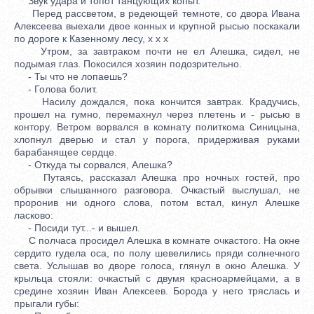
Звук удара и топот танцующих копыт.
Перед рассветом, в редеющей темноте, со двора Ивана
Алексеева выехали двое конных и крупной рысью поскакали
по дороге к Казенному лесу, x x x
Утром, за завтраком почти не ел Алешка, сидел, не
подымая глаз. Покосился хозяин подозрительно.
- Ты что не лопаешь?
- Голова болит.
Насилу дождался, пока кончится завтрак. Крадучись,
прошел на гумно, перемахнул через плетень и - рысью в
контору. Ветром ворвался в комнату политкома Синицына,
хлопнул дверью и стал у порога, придерживая руками
барабанящее сердце.
- Откуда ты сорвался, Алешка?
Путаясь, рассказал Алешка про ночных гостей, про
обрывки слышанного разговора. Очкастый выслушал, не
проронив ни одного слова, потом встал, кинул Алешке
ласково:
- Посиди тут...- и вышел.
С полчаса просидел Алешка в комнате очкастого. На окне
сердито гудела оса, по полу шевелились пряди солнечного
света. Услышав во дворе голоса, глянул в окно Алешка. У
крыльца стояли: очкастый с двумя красноармейцами, а в
средине хозяин Иван Алексеев. Борода у него тряслась и
прыгали губы: