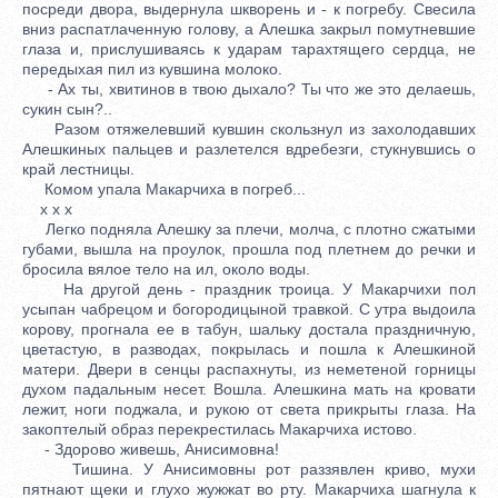
посреди двора, выдернула шкворень и - к погребу. Свесила
вниз распатлаченную голову, а Алешка закрыл помутневшие
глаза и, прислушиваясь к ударам тарахтящего сердца, не
передыхая пил из кувшина молоко.
- Ах ты, хвитинов в твою дыхало? Ты что же это делаешь,
сукин сын?..
Разом отяжелевший кувшин скользнул из захолодавших
Алешкиных пальцев и разлетелся вдребезги, стукнувшись о
край лестницы.
Комом упала Макарчиха в погреб...
x x x
Легко подняла Алешку за плечи, молча, с плотно сжатыми
губами, вышла на проулок, прошла под плетнем до речки и
бросила вялое тело на ил, около воды.
На другой день - праздник троица. У Макарчихи пол
усыпан чабрецом и богородицыной травкой. С утра выдоила
корову, прогнала ее в табун, шальку достала праздничную,
цветастую, в разводах, покрылась и пошла к Алешкиной
матери. Двери в сенцы распахнуты, из неметеной горницы
духом падальным несет. Вошла. Алешкина мать на кровати
лежит, ноги поджала, и рукою от света прикрыты глаза. На
закоптелый образ перекрестилась Макарчиха истово.
- Здорово живешь, Анисимовна!
Тишина. У Анисимовны рот раззявлен криво, мухи
пятнают щеки и глухо жужжат во рту. Макарчиха шагнула к