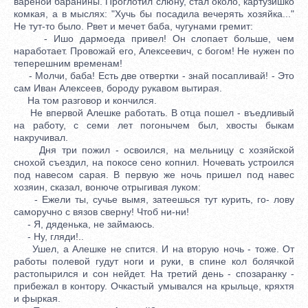
вареной баранины. Проглотил слюну, стал около, картузишко
комкая, а в мыслях: "Хучь бы посадила вечерять хозяйка..."
Не тут-то было. Рвет и мечет баба, чугунами гремит:
- Ишо дармоеда привел! Он слопает больше, чем
наработает. Провожай его, Алексеевич, с богом! Не нужен по
теперешним временам!
- Молчи, баба! Есть две отвертки - знай посапливай! - Это
сам Иван Алексеев, бороду рукавом вытирая.
На том разговор и кончился.
Не впервой Алешке работать. В отца пошел - въедливый
на работу, с семи лет погонычем был, хвосты быкам
накручивал.
Дня три пожил - освоился, на мельницу с хозяйской
снохой съездил, на покосе сено копнил. Ночевать устроился
под навесом сарая. В первую же ночь пришел под навес
хозяин, сказал, вонюче отрыгивая луком:
- Ежели ты, сучье вымя, затеешься тут курить, го- лову
саморучно с вязов сверну! Чтоб ни-ни!
- Я, дяденька, не займаюсь.
- Ну, гляди!..
Ушел, а Алешке не спится. И на вторую ночь - тоже. От
работы полевой гудут ноги и pуки, в спине кол болячкой
растопырился и сон нейдет. На третий день - спозаранку -
прибежал в контору. Очкастый умывался на крыльце, кряхтя
и фыркая.