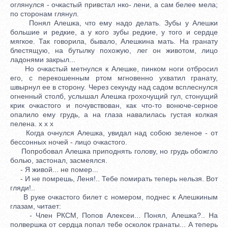
оглянулся - очкастый привстал нко- лени, а сам белее мела;
по сторонам глянул.
Понял Алешка, что ему надо делать. Зубы у Алешки
большие и редкие, а у кого зубы редкие, у того и сердце
мягкое. Так говорила, бывало, Алешкина мать. На гранату
блестящую, на бутылку похожую, лег он животом, лицо
ладонями закрыл...
Но очкастый метнулся к Алешке, пинком ноги отбросил
его, с перекошенным ртом мгновенно ухватил гранату,
швырнул ее в сторону. Через секунду над садом всплеснулся
огненный столб, услышал Алешка грохочущий гул, стонущий
крик очкастого и почувствован, как что-то вонюче-серное
опалило ему грудь, а на глаза навалилась густая колкая
пелена. x x x
Когда очнулся Алешка, увидал над собою зеленое - от
бессонных ночей - лицо очкастого.
Попробовал Алешка приподнять голову, но грудь обожгло
болью, застонал, засмеялся.
- Я живой... не помер...
- И не помрешь, Леня!.. Тебе помирать теперь нельзя. Вот
гляди!..
В руке очкастого билет с номером, поднес к Алешкиным
глазам, читает:
- Член РКСМ, Попов Алексеи... Понял, Алешка?.. На
полвершка от сердца попал тебе осколок гранаты... А теперь