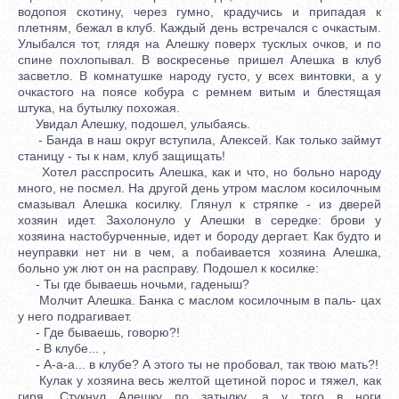
водопоя скотину, через гумно, крадучись и припадая к
плетням, бежал в клуб. Каждый день встречался с очкастым.
Улыбался тот, глядя на Алешку поверх тусклых очков, и по
спине похлопывал. В воскресенье пришел Алешка в клуб
засветло. В комнатушке народу густо, у всех винтовки, а у
очкастого на поясе кобура с ремнем витым и блестящая
штука, на бутылку похожая.
Увидал Алешку, подошел, улыбаясь.
- Банда в наш округ вступила, Алексей. Как только займут
станицу - ты к нам, клуб защищать!
Хотел расспросить Алешка, как и что, но больно народу
много, не посмел. На другой день утром маслом косилочным
смазывал Алешка косилку. Глянул к стряпке - из дверей
хозяин идет. Захолонуло у Алешки в середке: брови у
хозяина настобурченные, идет и бороду дергает. Как будто и
неуправки нет ни в чем, а побаивается хозяина Алешка,
больно уж лют он на расправу. Подошел к косилке:
- Ты где бываешь ночьми, гаденыш?
Молчит Алешка. Банка с маслом косилочным в паль- цах
у него подрагивает.
- Где бываешь, говорю?!
- В клубе... ,
- А-а-а... в клубе? А этого ты не пробовал, так твою мать?!
Кулак у хозяина весь желтой щетиной порос и тяжел, как
гиря. Стукнул Алешку по затылку, а у того в ноги