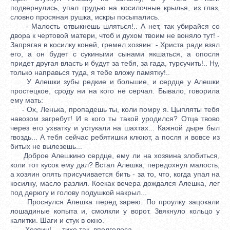
подвернулись, упал грудью на косилочные крылья, из глаз,
словно просяная рушка, искры посыпались.
- Малость отвыкнешь шляться!.. А нет, так убирайся со
двора к чертовой матери, чтоб и духом твоим не воняло тут! -
Запрягая в косилку коней, гремел хозяин: - Христа ради взял
его, а он будет с сукиными сынами якшаться, а опосля
придет другая власть и будут за тебя, за гада, турсучить!.. Ну,
только направься туда, я тебе вложу памятку!..
У Алешки зубы редкие и большие, и сердце у Алешки
простецкое, сроду ни на кого не серчал. Бывало, говорила
ему мать:
- Ох, Ленька, пропадешь ты, коли помру я. Цыпляты тебя
навозом загребут! И в кого ты такой уродился? Отца твово
через его ухватку и устукали на шахтах... Кажной дыре был
гвоздь... А тебя сейчас ребятишки клюют, а посля и вовсе из
битых не вылезешь...
Доброе Алешкино сердце, ему ли на хозяина злобиться,
коли тот кусок ему дал? Встал Алешка, передохнул малость,
а хозяин опять присучивается бить - за то, что, когда упал на
косилку, масло разлил. Коекак вечера дождался Алешка, лег
под дерюгу и голову подушкой накрыл...
Проснулся Алешка перед зарею. По проулку зацокали
лошадиные копыта и, смолкли у ворот. Звякнуло кольцо у
калитки. Шаги и стук в окно.
- Хозяин!.. - тихо так, вполголоса.