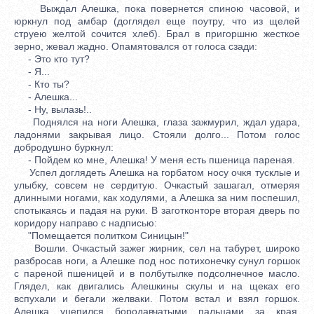
Выждал Алешка, пока повернется спиною часовой, и
юркнул под амбар (доглядел еще поутру, что из щелей
струею желтой сочится хлеб). Брал в пригоршню жесткое
зерно, жевал жадно. Опамятовался от голоса сзади:
- Это кто тут?
- Я...
- Кто ты?
- Алешка...
- Ну, вылазь!..
Поднялся на ноги Алешка, глаза зажмурил, ждал удара,
ладонями закрывая лицо. Стояли долго... Потом голос
добродушно буркнул:
- Пойдем ко мне, Алешка! У меня есть пшеница пареная.
Успел доглядеть Алешка на горбатом носу очкя тусклые и
улыбку, совсем не сердитую. Очкастый зашагал, отмеряя
длинными ногами, как ходулями, а Алешка за ним поспешил,
спотыкаясь и падая на руки. В заготконторе вторая дверь по
коридору направо с надписью:
"Помещается политком Синицын!"
Вошли. Очкастый зажег жирник, сел на табурет, широко
разбросав ноги, а Алешке под нос потихонечку сунул горшок
с пареной пшеницей и в полбутылке подсолнечное масло.
Глядел, как двигались Алешкины скулы и на щеках его
вспухали и бегали желваки. Потом встал и взял горшок.
Алешка уцепился бородавчатыми пальцами за края.