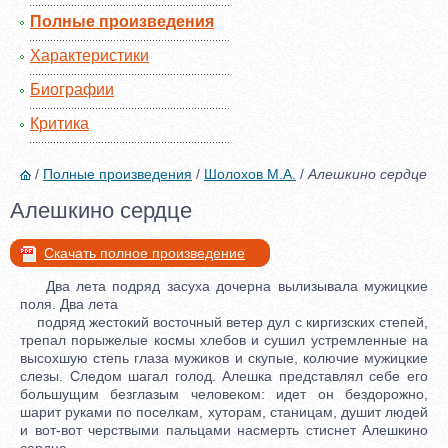
Полные произведения
Характеристики
Биографии
Критика
/
Полные произведения
/
Шолохов М.А.
/
Алешкино сердце
Алешкино сердце
Скачать полное произведение
Два лета подряд засуха дочерна вылизывала мужицкие
поля. Два лета
подряд жестокий восточный ветер дул с киргизских степей,
трепал порыжелые космы хлебов и сушил устремленные на
высохшую степь глаза мужиков и скупые, колючие мужицкие
слезы. Следом шагал голод. Алешка представлял себе его
большущим безглазым человеком: идет он бездорожно,
шарит руками по поселкам, хуторам, станицам, душит людей
и вот-вот черствыми пальцами насмерть стиснет Алешкино
сердце.