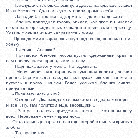
Прислушался Алешка: рыпнула дверь, на крыльцо вышел
Иван Алексеев. Долго и глухо гутарили промеж себя.
- Лошадей бы трошки подкормить...- доплыло до сарая.
Алешка приподнял голову, увидал, как двое в шинелях
ввели во двор оседланных лошадей и привязали к крыльцу.
Хозяин с одним из них направился к гумну.
Проходя мимо сарая, заглянул под навес, спросил поти-
хоньку:
- Ты спишь, Алешка?
Притаился Алексей, носом пустил сдержанный храп, а
сам прислушался, приподымая голову.
- Парнишка живет у меня... Ненадежный...
Минут через пять скрипнула гуменная калитка, хозяин
пронес беремя сена; следом шел чужой, звякая шашкой и
путаясь в полах шинели. Голос услыхал Алешка сипло-
придушенный:
- Пулеметы есть у них?
- Откедова!.. Два взвода красных стоит во дворе конторы...
И все... Ну, там политком еще, весовщики...
- Завтра в полночь приедем на гости... в Казенном лесу
все... Перережем, ежели врасплох...
Около крыльца заржала лошадь, второй в шинели крикнул
злобно:
- Тю, проклятая!..