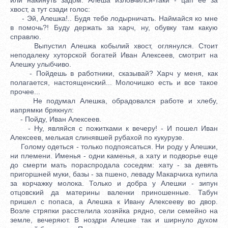
хвост, а тут сзади голос:
- Эй, Алешка!.. Будя тебе лодырничать. Наймайся ко мне
в помочь?! Буду держать за харч, ну, обувку там какую
справлю.
Выпустил Алешка кобылий хвост, оглянулся. Стоит
неподалеку хуторской богатей Иван Алексеев, смотрит на
Алешку улыбчиво.
- Пойдешь в работники, сказывай? Харч у меня, как
полагается, настоященский... Молочишко есть и все такое
прочее...
Не подумал Алешка, обрадовался работе и хлебу,
иапрямки брякнул:
- Пойду, Иван Алексеев.
- Ну, являйся с пожитками к вечеру! - И пошел Иван
Алексеев, мелькая слинявшей рубахой по кукурузе.
Голому одеться - только подпоясаться. Ни роду у Алешки,
ни племени. Именья - одни каменья, а хату и подворье еще
до смерти мать пораспродала соседям: хату - за девять
пригоршней муки, базы - за пшено, леваду Макарчиха купила
за корчажку молока. Только и добра у Алешки - зипун
отцовский да материны валенки приношенные. Табун
пришел с попаса, а Алешка к Ивану Алексееву во двор.
Возле стряпки расстелила хозяйка рядно, сели семейно на
земле, вечеряют. В ноздри Алешке так и ширнуло духом