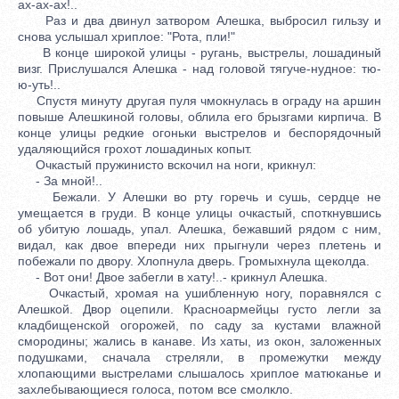
ах-ах-ах!..
Раз и два двинул затвором Алешка, выбросил гильзу и
снова услышал хриплое: "Рота, пли!"
В конце широкой улицы - ругань, выстрелы, лошадиный
визг. Прислушался Алешка - над головой тягуче-нудное: тю-
ю-уть!..
Спустя минуту другая пуля чмокнулась в ограду на аршин
повыше Алешкиной головы, облила его брызгами кирпича. В
конце улицы редкие огоньки выстрелов и беспорядочный
удаляющийся грохот лошадиных копыт.
Очкастый пружинисто вскочил на ноги, крикнул:
- За мной!..
Бежали. У Алешки во рту горечь и сушь, сердце не
умещается в груди. В конце улицы очкастый, споткнувшись
об убитую лошадь, упал. Алешка, бежавший рядом с ним,
видал, как двое впереди них прыгнули через плетень и
побежали по двору. Хлопнула дверь. Громыхнула щеколда.
- Вот они! Двое забегли в хату!..- крикнул Алешка.
Очкастый, хромая на ушибленную ногу, поравнялся с
Алешкой. Двор оцепили. Красноармейцы густо легли за
кладбищенской огорожей, по саду за кустами влажной
смородины; жались в канаве. Из хаты, из окон, заложенных
подушками, сначала стреляли, в промежутки между
хлопающими выстрелами слышалось хриплое матюканье и
захлебывающиеся голоса, потом все смолкло.