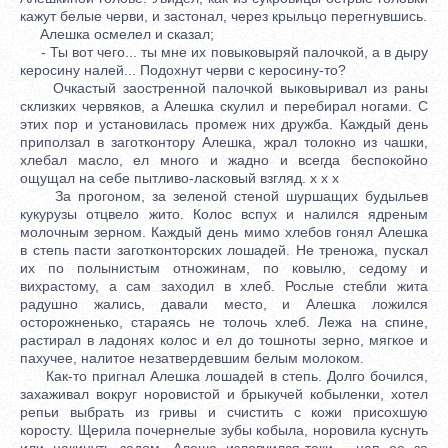
кажут белые черви, и застонал, через крыльцо перегнувшись.
Алешка осмелел и сказал;
- Ты вот чего... ты мне их повыковыряй палочкой, а в дыру
керосину налей... Подохнут черви с керосину-то?
Очкастый заостренной палочкой выковыривал из раны
склизких червяков, а Алешка скулил и перебирал ногами. С
этих пор и установилась промеж них дружба. Каждый день
приползал в заготконтору Алешка, жрал толокно из чашки,
хлебал масло, ел много и жадно и всегда беспокойно
ощущал на себе пытливо-ласковый взгляд. x x x
За прогоном, за зеленой стеной шуршащих будыльев
кукурузы отцвело жито. Колос вспух и налился ядреным
молочным зерном. Каждый день мимо хлебов гонял Алешка
в степь пасти заготконторских лошадей. Не треножа, пускал
их по полынистым отножинам, по ковылю, седому и
вихрастому, а сам заходил в хлеб. Рослые стебли жита
радушно жались, давали место, и Алешка ложился
осторожненько, стараясь не толочь хлеб. Лежа на спине,
растирал в ладонях колос и ел до тошноты зерно, мягкое и
пахучее, налитое незатвердевшим белым молоком.
Как-то пригнал Алешка лошадей в степь. Долго бочился,
захаживал вокруг норовистой и брыкучей кобыленки, хотел
репьи выбрать из гривы и счистить с кожи присохшую
коросту. Щерила почернелые зубы кобыла, норовила куснуть
или накинуть задом. Алеша изловчился-таки - цап ее за