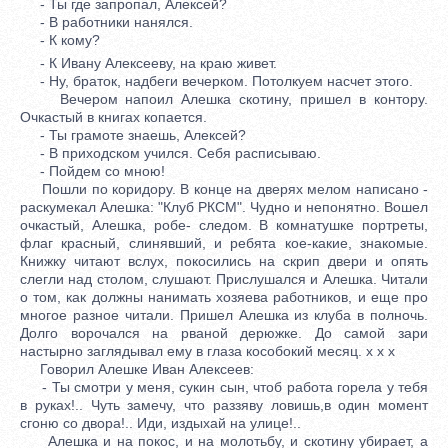
- Ты где запропал, Алексей?
- В работники нанялся.
- К кому?
- К Ивану Алексееву, на краю живет.
- Ну, браток, надбеги вечерком. Потолкуем насчет этого.
Вечером напоил Алешка скотину, пришел в контору.
Очкастый в книгах копается.
- Ты грамоте знаешь, Алексей?
- В приходском учился. Себя расписываю.
- Пойдем со мною!
Пошли по коридору. В конце на дверях мелом написано -
раскумекал Алешка: "Клуб РКСМ". Чудно и непонятно. Вошел
очкастый, Алешка, робе- следом. В комнатушке портреты,
флаг красный, слинявший, и ребята кое-какие, знакомые.
Книжку читают вслух, покосились на скрип двери и опять
слегли над столом, слушают. Прислушался и Алешка. Читали
о том, как должны нанимать хозяева работников, и еще про
многое разное читали. Пришел Алешка из клуба в полночь.
Долго ворочался на рваной дерюжке. До самой зари
настырно заглядывал ему в глаза кособокий месяц. x x x
Говорил Алешке Иван Алексеев:
- Ты смотри у меня, сукин сын, чтоб работа горела у тебя
в руках!.. Чуть замечу, что раззяву ловишь,в один момент
сгоню со двора!.. Иди, издыхай на улице!..
Алешка и на покос, и на молотьбу, и скотину убирает, а