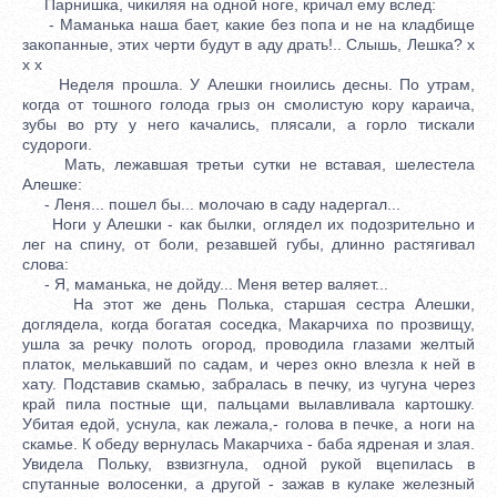
Парнишка, чикиляя на одной ноге, кричал ему вслед:
- Маманька наша бает, какие без попа и не на кладбище
закопанные, этих черти будут в аду драть!.. Слышь, Лешка? x
x x
Неделя прошла. У Алешки гноились десны. По утрам,
когда от тошного голода грыз он смолистую кору караича,
зубы во рту у него качались, плясали, а горло тискали
судороги.
Мать, лежавшая третьи сутки не вставая, шелестела
Алешке:
- Леня... пошел бы... молочаю в саду надергал...
Ноги у Алешки - как былки, оглядел их подозрительно и
лег на спину, от боли, резавшей губы, длинно растягивал
слова:
- Я, маманька, не дойду... Меня ветер валяет...
На этот же день Полька, старшая сестра Алешки,
доглядела, когда богатая соседка, Макарчиха по прозвищу,
ушла за речку полоть огород, проводила глазами желтый
платок, мелькавший по садам, и через окно влезла к ней в
хату. Подставив скамью, забралась в печку, из чугуна через
край пила постные щи, пальцами вылавливала картошку.
Убитая едой, уснула, как лежала,- голова в печке, а ноги на
скамье. К обеду вернулась Макарчиха - баба ядреная и злая.
Увидела Польку, взвизгнула, одной рукой вцепилась в
спутанные волосенки, а другой - зажав в кулаке железный