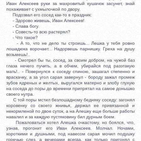
Иван Алексеев руки за махровитый кушачок засунет, знай
похаживает с ухмылочкой по двору.
Подозвал его сосед как-то в праздник:
- Здорово живешь, Иван Алексеев!
- Слава богу.
- Совесть-то всю растерял?
- Что такое?
- А то, что не дело ты строишь... Лешка у тебя ровно
лошадюка ворочает... Надорвешь парнишку. Греха на душу
возьмешь!..
- Смотрел бы ты, сосед, за своим добром, на чужой баз
глаза нечего пучить, а в обчем, убирайся под разэтакую
мать!.. - Повернулся к соседу спиною, зашагал степенно и
враскачку, а за угол сарая завернул - бороду зажал промеж
зубов ядреных и желтых, выругался матерно и злобу глухую
на соседа до поры до времени припрятал на самое донышко
своего нутра.
С той поры мстил безлошадному бедняку соседу: загонял
коровенку со своего жнивья, держал ее привязанной и
некормленой по двое суток, а на Алешку еще больше работы
навалил и за каждую пустяковину бил дурным боем.
Пожаловаться хотел Алешка очкастому, но боялся, что,
узнав, прогонит его Иван Алексеев. Молчал. Ночами,
короткими и душными, под навесом сарая мочил подушку
горечью слез, а вечерами всегда, как только пригонял с