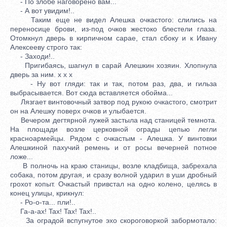
- По злобе наговорено вам...
- А вот увидим!..
Таким еще не видел Алешка очкастого: слились на
переносице брови, из-под очков жестоко блестели глаза.
Отомкнул дверь в кирпичном сарае, стал сбоку и к Ивану
Алексееву строго так:
- Заходи!..
Пригибаясь, шагнул в сарай Алешкин хозяин. Хлопнула
дверь за ним. x x x
- Ну вот гляди: так и так, потом раз, два, и гильза
выбрасывается. Вот сюда вставляется обойма...
Лязгает винтовочный затвор под рукою очкастого, смотрит
он на Алешку поверх очков и улыбается.
Вечером дегтярной лужей застыла над станицей темнота.
На площади возле церковной ограды цепью легли
красноармейцы. Рядом с очкастым - Алешка. У винтовки
Алешкиной пахучий ремень и от росы вечерней потное
ложе...
В полночь на краю станицы, возле кладбища, забрехала
собака, потом другая, и сразу волной ударил в уши дробный
грохот копыт. Очкастый привстал на одно колено, целясь в
конец улицы, крикнул:
- Ро-о-та... пли!..
Га-а-ах! Tax! Tax! Tax!..
За оградой вспугнутое эхо скороговоркой забормотало: