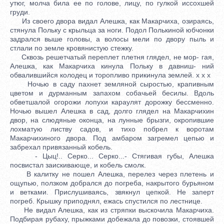
утюг, молча била ее по голове, лицу, по гулкой иссохшей
груди.
Из своего двора видал Алешка, как Макарчиха, озираясь,
стянула Польку с крыльца за ноги. Подол Полькиной юбчонки
задрался выше головы, а волосы мели по двору пыль и
стлали по земле кровянистую стежку.
Сквозь решетчатый переплет плетня глядел, не мор- гая,
Алешка, как Макарчиха кинула Польку в давниш- ний
обвалившийся колодец и торопливо прикинула землей. x x x
Ночью в саду пахнет земляной сыростью, крапивным
цветом и дурманным запахом собачьей бесилы. Вдоль
обветшалой огорожи лопухи караулят дорожку бессменно.
Ночью вышел Алешка в сад, долго глядел на Макарчихин
двор, на слюдяные оконца, на лунные брызги, окропившие
лохматую листву садов, и тихо побрел к воротам
Макарчихиного двора. Под амбаром загремел цепью и
забрехал привязанный кобель.
- Цыц!.. Серко... Серко...- Стягивая губы, Алешка
посвистал заискивающе, и кобель смолк.
В калитку не пошел Алешка, перелез через плетень и
ощупью, ползком добрался до погреба, накрытого бурьяном
и ветками. Прислушиваясь, звякнул цепкой. Не заперт
погреб. Крышку приподнял, ежась спустился по лестнице.
Не видал Алешка, как из стряпки выскочила Макарчиха.
Подбирая рубаху, прыжками добежала до повозки, стоявшей