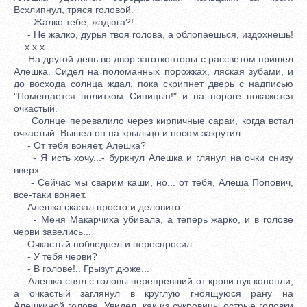
Всхлипнул, тряся головой.
- Жалко тебе, жадюга?!
- Не жалко, дурья твоя голова, а облопаешься, издохнешь!
x x x
На другой день во двор заготконторы с рассветом пришел
Алешка. Сидел на поломанных порожках, ляская зубами, и
до восхода солнца ждал, пока скрипнет дверь с надписью
"Помещается политком Синицын!" и на пороге покажется
очкастый.
Солнце перевалило через кирпичные сараи, когда встал
очкастый. Вышел он на крыльцо и носом закрутил.
- От тебя воняет, Алешка?
- Я исть хочу...- буркнул Алешка и глянул на очки снизу
вверх.
- Сейчас мы сварим каши, но... от тебя, Алеша Попович,
все-таки воняет.
Алешка сказал просто и деловито:
- Меня Макарчиха убивала, а теперь жарко, и в голове
черви завелись...
Очкастый побледнел и переспросил:
- У тебя черви?
- В голове!.. Грызут дюже...
Алешка снял с головы перепревший от крови пук конопли,
а очкастый заглянул в круглую гноящуюся рану на
Алешкиной голове. Увидел, как из сукровицы острые головки