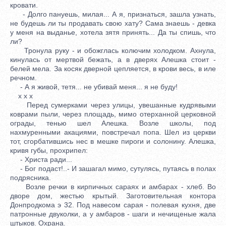
кровати.
- Долго пануешь, милая... А я, признаться, зашла узнать,
не будешь ли ты продавать свою хату? Сама знаешь - девка
у меня на выданье, хотела зятя принять... Да ты спишь, что
ли?
Тронула руку - и обожглась колючим холодком. Ахнула,
кинулась от мертвой бежать, а в дверях Алешка стоит -
белей мела. За косяк дверной цепляется, в крови весь, в иле
речном.
- А я живой, тетя... не убивай меня... я не буду!
x x x
Перед сумерками через улицы, увешанные кудрявыми
коврами пыли, через площадь, мимо отерханной церковной
ограды, тенью шел Алешка. Возле школы, под
нахмуренными акациями, повстречал попа. Шел из церкви
тот, сгорбатившись нес в мешке пироги и солонину. Алешка,
кривя губы, прохрипел:
- Христа ради...
- Бог подаст!..- И зашагал мимо, сутулясь, путаясь в полах
подрясника.
Возле речки в кирпичных сараях и амбарах - хлеб. Во
дворе дом, жестью крытый. Заготовительная контора
Донпродкома э 32. Под навесом сарая - полевая кухня, две
патронные двуколки, а у амбаров - шаги и нечищеные жала
штыков. Охрана.