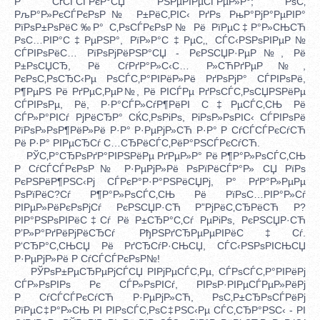
Р СѓСЃСЃРєР°СЏ РЅРµРІРµСЃРµР»Р°; РѕС‚
РљР°Р»РєСЃРєРѕР№ Р±РёС‚РІС‹ РґРѕ РњР°РјР°РµРІР°
РїРѕР±РѕРёС‰Р° С‚РѕСЃРєРѕР№ Рё РїРµС‡Р°Р»СЊСЋ
РѕС…РІР°С‡РµРЅР°, РїР»Р°С‡РµС‚, СЃС‹РЅРѕРІРµР№
СЃРІРѕРёС… РїРѕРјРёРЅР°СЏ - РєРЅСЏР·РµР№, Рё
Р±РѕСЏСЂ, Рё СѓРґР°Р»С‹С… Р»СЋРґРµР№,
РєРѕС‚РѕСЂС‹Рµ РѕСЃС‚Р°РІРёР»Рё РґРѕРјР° СЃРІРѕРё,
Р¶РµРЅ Рё РґРµС‚РµР№, Рё РІСЃРµ РґРѕСЃС‚РѕСЏРЅРёРµ
СЃРІРѕРµ, Рё, Р·Р°СЃР»СѓР¶РёРІ С‡РµСЃС‚СЊ Рё
СЃР»Р°РІСѓ РјРёСЂР° СЌС‚РѕРіРѕ, РіРѕР»РѕРІС‹ СЃРІРѕРё
РїРѕР»РѕР¶РёР»Рё Р·Р° Р·РµРјР»СЋ Р·Р° Р СѓСЃСЃРєСѓСЋ
Рё Р·Р° РІРµСЂСѓ С…СЂРёСЃС‚РёР°РЅСЃРєСѓСЋ.
РЎС‚Р°СЂРѕРґР°РІРЅРёРµ РґРµР»Р° Рё Р¶Р°Р»РѕСЃС‚СЊ
Р СѓСЃСЃРєРѕР№ Р·РµРјР»Рё РѕРїРёСЃР°Р» СЏ РїРѕ
РєРЅРёР¶РЅС‹Рј СЃРєР°Р·Р°РЅРёСЏРј, Р° РґР°Р»РµРµ
РѕРїРёС?Сѓ Р¶Р°Р»РѕСЃС‚СЊ Рё РїРѕС…РІР°Р»Сѓ
РІРµР»РёРєРѕРјСѓ РєРЅСЏР·СЋ Р”РјРёС‚СЂРёСЋ Р?
РІР°РЅРѕРІРёС‡Сѓ Рё Р±СЂР°С‚Сѓ РµРіРѕ, РєРЅСЏР·СЋ
Р’Р»Р°РґРёРјРёСЂСѓ РђРЅРґСЂРµРµРІРёС‡Сѓ.
Р‘СЂР°С‚СЊСЏ Рё РґСЂСѓР·СЊСЏ, СЃС‹РЅРѕРІСЊСЏ
Р·РµРјР»Рё Р СѓСЃСЃРєРѕР№!
РЎРѕР±РµСЂРµРјСЃСЏ РІРјРµСЃС‚Рµ, СЃРѕСЃС‚Р°РІРёРј
СЃР»РѕРІРѕ Рє СЃР»РѕРІСѓ, РІРѕР·РІРµСЃРµР»РёРј
Р СѓСЃСЃРєСѓСЋ Р·РµРјР»СЋ, РѕС‚Р±СЂРѕСЃРёРј
РїРµС‡Р°Р»СЊ РІ РІРѕСЃС‚РѕС‡РЅС‹Рµ СЃС‚СЂР°РЅС‹ - РІ