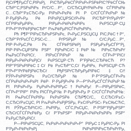
РјСѓР¶РµСЃС‚РІРѕРј, РїСЂРµРёСЃРїРѕР»РЅРёРІС?РёСЃСЊ
СЂР°С‚РЅРѕРіРѕ РґСѓС…Р°, СѓСЂСЏРґРёР»Рё СЃРІРѕРё
С…СЂР°Р±СЂС‹Рµ РїРѕР»РєРё РІ Р СѓСЃСЃРєРѕР№
Р·РµРјР»Рµ Рё РїРѕРјСЏРЅСѓР»Рё РїСЂР°РґРµРґР°
СЃРІРѕРµРіРѕ, РІРµР»РёРєРѕРіРѕ РєРЅСЏР·СЏ
Р’Р»Р°РґРёРјРёСЂР° РљРёРµРІСЃРєРѕРіРѕ.
Рћ Р¶Р°РІРѕСЂРѕРЅРѕРє, Р»РµС‚РЅСЏСЏ РїС‚РёС†Р°,
СЂР°РґРѕСЃС‚РЅС‹С… РґРЅРµР№ СѓС‚РµС…Р°,
РІР·Р»РµС‚Рё Рє СЃРёРЅРёРј РЅРµР±РµСЃР°Рј,
РІР·РіР»СЏРЅРё РЅР° РјРѕРіСѓС‡РёР№ РіРѕСЂРѕРґ
РњРѕСЃРєРІСѓ, РІРѕСЃРїРѕР№ СЃР»Р°РІСѓ
РІРµР»РёРєРѕРјСѓ РєРЅСЏР·СЋ Р”РјРёС‚СЂРёСЋ Р?
РІР°РЅРѕРІРёС‡Сѓ Рё Р±СЂР°С‚Сѓ РµРіРѕ, РєРЅСЏР·СЋ
Р’Р»Р°РґРёРјРёСЂСѓ РђРЅРґСЂРµРµРІРёС‡Сѓ!
РЎР»РѕРІРЅРѕ Р±СѓСЂРµР№ Р·Р°РЅРµСЃР»Рѕ
СЃРѕРєРѕР»РѕРІ РёР· Р·РµРјР»Рё Р—Р°Р»РµСЃСЃРєРѕР№
РІ РїРѕР»Рµ РџРѕР»РѕРІРµС†РєРѕРµ! Р—РІРµРЅРёС‚
СЃР»Р°РІР° РїРѕ РІСЃРµР№ Р·РµРјР»Рµ Р СѓСЃСЃРєРѕР№:
РІ РњРѕСЃРєРІРµ РєРѕРЅРё СЂР¶СѓС‚, С‚СЂСѓР±С‹
С‚СЂСѓР±СЏС‚ РІ РљРѕР»РѕРјРЅРµ, Р±СѓР±РЅС‹ Р±СЊСЋС‚
РІ РЎРµСЂРїСѓС…РѕРІРµ, СЃС‚РѕСЏС‚ Р·РЅР°РјРµРЅР°
СЂСѓСЃСЃРєРёРµ Сѓ Р”РѕРЅР° РІРµР»РёРєРѕРіРѕ РЅР°
Р±РµСЂРµРіСѓ.
Р—РІРѕРЅСЏС‚ РєРѕР»РѕРєРѕР»Р° РІРµС‡РµРІС‹Рµ РІ
Р’РµР»РёРєРѕРј РќРѕРІРіРѕСЂРѕРґРµ,