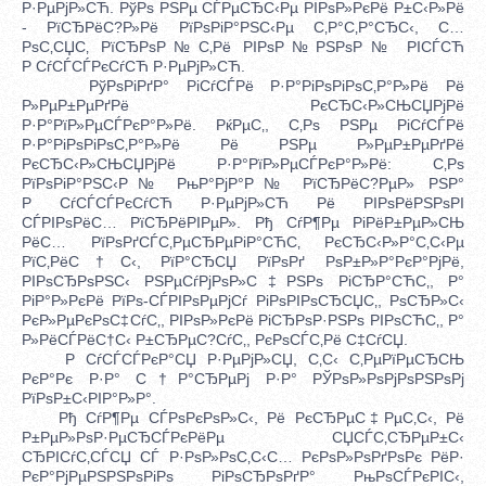
Р·РµРјР»СЋ. РўРѕ РЅРµ СЃРµСЂС‹Рµ РІРѕР»РєРё Р±С‹Р»Рё
- РїСЂРёС?Р»Рё РїРѕРіР°РЅС‹Рµ С‚Р°С‚Р°СЂС‹, С…
РѕС‚СЏС‚ РїСЂРѕР№С‚Рё РІРѕР№РЅРѕР№ РІСЃСЋ
Р СѓСЃСЃРєСѓСЋ Р·РµРјР»СЋ.
РўРѕРіРґР° РіСѓСЃРё Р·Р°РіРѕРіРѕС‚Р°Р»Рё Рё
Р»РµР±РµРґРё РєСЂС‹Р»СЊСЏРјРё
Р·Р°РїР»РµСЃРєР°Р»Рё. РќРµС‚, С‚Рѕ РЅРµ РіСѓСЃРё
Р·Р°РіРѕРіРѕС‚Р°Р»Рё Рё РЅРµ Р»РµР±РµРґРё
РєСЂС‹Р»СЊСЏРјРё Р·Р°РїР»РµСЃРєР°Р»Рё: С‚Рѕ
РїРѕРіР°РЅС‹Р№ РњР°РјР°Р№ РїСЂРёС?РµР» РЅР°
Р СѓСЃСЃРєСѓСЋ Р·РµРјР»СЋ Рё РІРѕРёРЅРѕРІ
СЃРІРѕРёС… РїСЂРёРІРµР». Рђ СѓР¶Рµ РіРёР±РµР»СЊ
РёС… РїРѕРґСЃС‚РµСЂРµРіР°СЋС‚ РєСЂС‹Р»Р°С‚С‹Рµ
РїС‚РёС†С‹, РїР°СЂСЏ РїРѕРґ РѕР±Р»Р°РєР°РјРё,
РІРѕСЂРѕРЅС‹ РЅРµСѓРјРѕР»С‡РЅРѕ РіСЂР°СЋС‚, Р°
РіР°Р»РєРё РїРѕ-СЃРІРѕРµРјСѓ РіРѕРІРѕСЂСЏС‚, РѕСЂР»С‹
РєР»РµРєРѕС‡СѓС‚, РІРѕР»РєРё РіСЂРѕР·РЅРѕ РІРѕСЋС‚, Р°
Р»РёСЃРёС†С‹ Р±СЂРµС?СѓС‚, РєРѕСЃС‚Рё С‡СѓСЏ.
Р СѓСЃСЃРєР°СЏ Р·РµРјР»СЏ, С‚С‹ С‚РµРїРµСЂСЊ
РєР°Рє Р·Р° С†Р°СЂРµРј Р·Р° РЎРѕР»РѕРјРѕРЅРѕРј
РїРѕР±С‹РІР°Р»Р°.
Рђ СѓР¶Рµ СЃРѕРєРѕР»С‹, Рё РєСЂРµС‡РµС‚С‹, Рё
Р±РµР»РѕР·РµСЂСЃРєРёРµ СЏСЃС‚СЂРµР±С‹
СЂРІСѓС‚СЃСЏ СЃ Р·РѕР»РѕС‚С‹С… РєРѕР»РѕРґРѕРє РёР·
РєР°РјРµРЅРЅРѕРіРѕ РіРѕСЂРѕРґР° РњРѕСЃРєРІС‹,