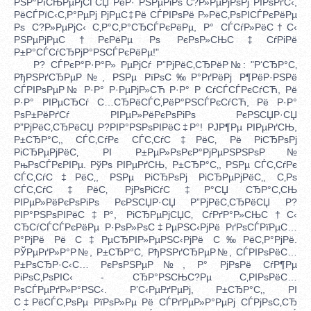
РЅР°РїСЊРµРјСЃСЏ РёР· РЅРµРіРѕ С?Р»РµРјРѕРј РІРѕРґС‹,
РёСЃРїС‹С‚Р°РµРј РјРµС‡Рё СЃРІРѕРё Р»РёС‚РѕРІСЃРєРёРµ
Рѕ С?Р»РµРјС‹ С‚Р°С‚Р°СЂСЃРєРёРµ, Р° СЃСѓР»РёС†С‹
РЅРµРјРµС†РєРёРµ Рѕ РєРѕР»СЊС‡СѓРіРё
Р±Р°СЃСѓСЂРјР°РЅСЃРєРёРµ!"
Р? СЃРєР°Р·Р°Р» РµРјСѓ Р”РјРёС‚СЂРёР№: "Р‘СЂР°С‚
РђРЅРґСЂРµР№, РЅРµ РїРѕС‰Р°РґРёРј Р¶РёР·РЅРё
СЃРІРѕРµР№ Р·Р° Р·РµРјР»СЋ Р·Р° Р СѓСЃСЃРєСѓСЋ, Рё
Р·Р° РІРµСЂСѓ С…СЂРёСЃС‚РёР°РЅСЃРєСѓСЋ, Рё Р·Р°
РѕР±РёРґСѓ РІРµР»РёРєРѕРіРѕ РєРЅСЏР·СЏ
Р”РјРёС‚СЂРёСЏ Р?РІР°РЅРѕРІРёС‡Р°! РЈР¶Рµ РІРµРґСЊ,
Р±СЂР°С‚, СЃС‚СѓРє СЃС‚СѓС‡РёС‚ Рё РіСЂРѕРј
РіСЂРµРјРёС‚ РІ Р±РµР»РѕРєР°РјРµРЅРЅРѕР№
РњРѕСЃРєРІРµ. РўРѕ РІРµРґСЊ, Р±СЂР°С‚, РЅРµ СЃС‚СѓРє
СЃС‚СѓС‡РёС‚, РЅРµ РіСЂРѕРј РіСЂРµРјРёС‚, С‚Рѕ
СЃС‚СѓС‡РёС‚ РјРѕРіСѓС‡Р°СЏ СЂР°С‚СЊ
РІРµР»РёРєРѕРіРѕ РєРЅСЏР·СЏ Р”РјРёС‚СЂРёСЏ Р?
РІР°РЅРѕРІРёС‡Р°, РіСЂРµРјСЏС‚ СѓРґР°Р»СЊС†С‹
СЂСѓСЃСЃРєРёРµ Р·РѕР»РѕС‡РµРЅС‹РјРё РґРѕСЃРїРµС…
Р°РјРё Рё С‡РµСЂРІР»РµРЅС‹РјРё С‰РёС‚Р°РјРё.
РЎРµРґР»Р°Р№, Р±СЂР°С‚ РђРЅРґСЂРµР№, СЃРІРѕРёС…
Р±РѕСЂР·С‹С… РєРѕРЅРµР№, Р° РјРѕРё СѓР¶Рµ
РіРѕС‚РѕРІС‹ - СЂР°РЅСЊС?Рµ С‚РІРѕРёС…
РѕСЃРµРґР»Р°РЅС‹. Р’С‹РµРґРµРј, Р±СЂР°С‚, РІ
С‡РёСЃС‚РѕРµ РїРѕР»Рµ Рё СЃРґРµР»Р°РµРј СЃРјРѕС‚СЂ