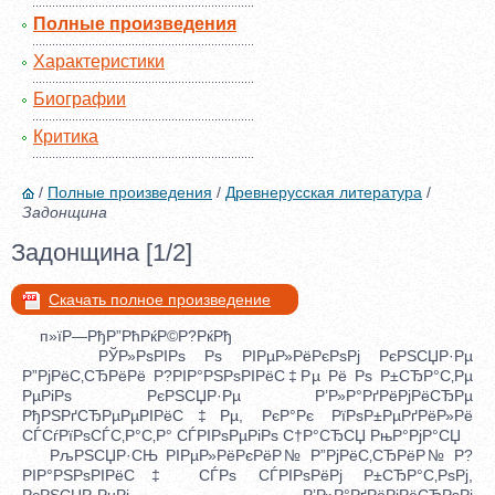
Полные произведения
Характеристики
Биографии
Критика
/
Полные произведения
/
Древнерусская литература
/
Задонщина
Задонщина [1/2]
Скачать полное произведение
п»їР—РђР”РћРќР©Р?РќРђ
РЎР»РѕРІРѕ Рѕ РІРµР»РёРєРѕРј РєРЅСЏР·Рµ
Р”РјРёС‚СЂРёРё Р?РІР°РЅРѕРІРёС‡Рµ Рё Рѕ Р±СЂР°С‚Рµ
РµРіРѕ РєРЅСЏР·Рµ Р’Р»Р°РґРёРјРёСЂРµ
РђРЅРґСЂРµРµРІРёС‡Рµ, РєР°Рє РїРѕР±РµРґРёР»Рё
СЃСѓРїРѕСЃС‚Р°С‚Р° СЃРІРѕРµРіРѕ С†Р°СЂСЏ РњР°РјР°СЏ
РљРЅСЏР·СЊ РІРµР»РёРєРёР№ Р”РјРёС‚СЂРёР№ Р?
РІР°РЅРѕРІРёС‡ СЃРѕ СЃРІРѕРёРј Р±СЂР°С‚РѕРј,
РєРЅСЏР·РµРј Р’Р»Р°РґРёРјРёСЂРѕРј