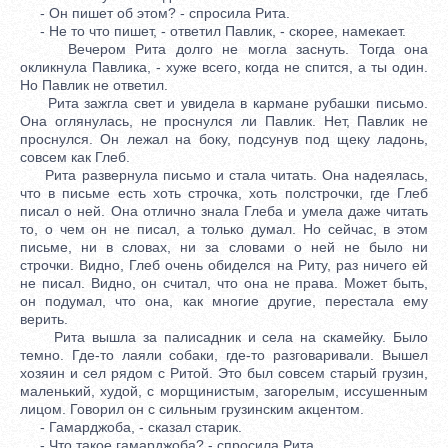
- Он пишет об этом? - спросила Рита.
- Не то что пишет, - ответил Павлик, - скорее, намекает.
Вечером Рита долго не могла заснуть. Тогда она
окликнула Павлика, - хуже всего, когда не спится, а ты один.
Но Павлик не ответил.
Рита зажгла свет и увидела в кармане рубашки письмо.
Она оглянулась, не проснулся ли Павлик. Нет, Павлик не
проснулся. Он лежал на боку, подсунув под щеку ладонь,
совсем как Глеб.
Рита развернула письмо и стала читать. Она надеялась,
что в письме есть хоть строчка, хоть полстрочки, где Глеб
писал о ней. Она отлично знала Глеба и умела даже читать
то, о чем он не писал, а только думал. Но сейчас, в этом
письме, ни в словах, ни за словами о ней не было ни
строчки. Видно, Глеб очень обиделся на Риту, раз ничего ей
не писал. Видно, он считал, что она не права. Может быть,
он подумал, что она, как многие другие, перестала ему
верить.
Рита вышла за палисадник и села на скамейку. Было
темно. Где-то лаяли собаки, где-то разговаривали. Вышел
хозяин и сел рядом с Ритой. Это был совсем старый грузин,
маленький, худой, с морщинистым, загорелым, иссушенным
лицом. Говорил он с сильным грузинским акцентом.
- Гамарджоба, - сказал старик.
- Что такое гамарджоба? - спросила Рита.