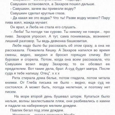
Савушкин остановился, а Захаров пошел дальше.
- Савушкин, зачем вы привезли водку?
Савушкин сделал круглые глаза.
- Да какая же это водка? Что ты! Разве водку можно? Пару
пива взял, жажда мучает.
Он врал, и Люба не стала его слушать.
- Люба! Ты погоди так сурово. Ты никому не говори... про
пиво. Захаров упросил. А тут, сама понимаешь, возникнет
лишний разговор. Ты ведь девчонка башковитая.
Любе надо было бы рассказать об этом сразу, а она не
рассказала. Пожалела Кешку. А Захаров напился во время
смены, видно, закурил и бросил горящую спичку. Вот
буровая и сгорела. Потом, когда она всем рассказала, что
Савушкин возил водку Захарову, то он обозвал ее
предателем. Вот такие дела, брат. А суд будет завтра. После
суда я тебе напишу. Отец". x x x
Рита стирала дома белье, потом гладила, потом читала
книжки. От Глеба письма не было - видно, еще суд не
состоялся. А может быть, погода нелетная, и поэтому нет
писем.
На море второй день бушевал шторм. Купаться было
нельзя, волны захлестывали пляж, они разбивались о камни
и падали на набережную мелким дождем.
Павлик бегал под этим дождем.
- Нехорошо, - сказал старшина Нанба.