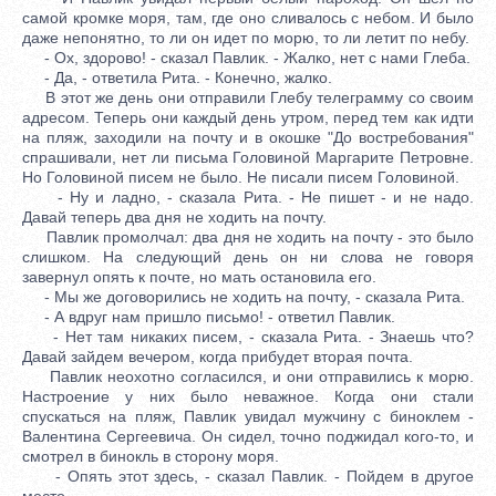
самой кромке моря, там, где оно сливалось с небом. И было
даже непонятно, то ли он идет по морю, то ли летит по небу.
- Ох, здорово! - сказал Павлик. - Жалко, нет с нами Глеба.
- Да, - ответила Рита. - Конечно, жалко.
В этот же день они отправили Глебу телеграмму со своим
адресом. Теперь они каждый день утром, перед тем как идти
на пляж, заходили на почту и в окошке "До востребования"
спрашивали, нет ли письма Головиной Маргарите Петровне.
Но Головиной писем не было. Не писали писем Головиной.
- Ну и ладно, - сказала Рита. - Не пишет - и не надо.
Давай теперь два дня не ходить на почту.
Павлик промолчал: два дня не ходить на почту - это было
слишком. На следующий день он ни слова не говоря
завернул опять к почте, но мать остановила его.
- Мы же договорились не ходить на почту, - сказала Рита.
- А вдруг нам пришло письмо! - ответил Павлик.
- Нет там никаких писем, - сказала Рита. - Знаешь что?
Давай зайдем вечером, когда прибудет вторая почта.
Павлик неохотно согласился, и они отправились к морю.
Настроение у них было неважное. Когда они стали
спускаться на пляж, Павлик увидал мужчину с биноклем -
Валентина Сергеевича. Он сидел, точно поджидал кого-то, и
смотрел в бинокль в сторону моря.
- Опять этот здесь, - сказал Павлик. - Пойдем в другое
место.