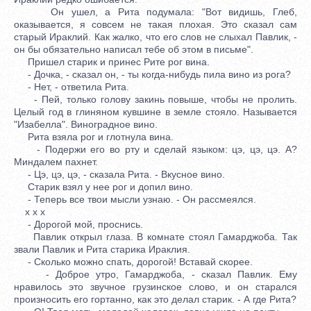
Он ушел, а Рита подумала: "Вот видишь, Глеб,
оказывается, я совсем не такая плохая. Это сказал сам
старый Ираклий. Как жалко, что его слов не слыхал Павлик, -
он бы обязательно написал тебе об этом в письме".
Пришел старик и принес Рите рог вина.
- Дочка, - сказал он, - ты когда-нибудь пила вино из рога?
- Нет, - ответила Рита.
- Пей, только голову закинь повыше, чтобы не пролить.
Целый год в глиняном кувшине в земле стояло. Называется
"Изабелла". Виноградное вино.
Рита взяла рог и глотнула вина.
- Подержи его во рту и сделай языком: цэ, цэ, цэ. А?
Миндалем пахнет.
- Цэ, цэ, цэ, - сказала Рита. - Вкусное вино.
Старик взял у нее рог и допил вино.
- Теперь все твои мысли узнаю. - Он рассмеялся.
x x x
- Дорогой мой, проснись.
Павлик открыл глаза. В комнате стоял Гамарджоба. Так
звали Павлик и Рита старика Ираклия.
- Сколько можно спать, дорогой! Вставай скорее.
- Доброе утро, Гамарджоба, - сказал Павлик. Ему
нравилось это звучное грузинское слово, и он старался
произносить его гортанно, как это делал старик. - А где Рита?