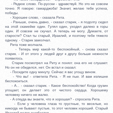
- Редкое слово. По-русски - здравствуй. Но это не совсем
точно. Я говорю: гамарджоба! Значит, желаю тебе успеха,
победы.
- Хорошее слово, - сказала Рита.
- Раньше, очень давно, - сказал старик, - я подолгу сидел
на этой скамейке один. Гулял один, уходил далеко в горы
один. И совсем не скучал. А теперь не могу. Думаете, от
старости? Стал ты старый, Ираклий, и поэтому тебе тяжело
одному. - Старик замолчал.
Рита тоже молчала.
- Теперь мир какой-то беспокойный, - снова сказал
старик. - И от этого у людей друг к другу больше нежности
появилось.
Старик посмотрел на Риту и понял: она его не слушает.
Но он не обиделся, нет. Он встал и сказал:
- Посидите одну минуту. Сейчас я вас угощу вином.
- Что вы! - ответила Рита. - Я не пью. И вам излишне
беспокоиться.
- А... - сказал старик. - Какое беспокойство! Когда грузин
угощает, он делает это от чистого сердца. Хорошему
человеку ничего не жалко.
- А откуда вы знаете, что я хорошая? - спросила Рита.
- Если у человека глаза то грустные, то веселые, но
никогда не бывают пустые, то этот человек хороший. Старый
Ираклий редко ошибается.