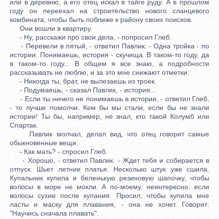
или в деревню, а его отец искал в тайге руду. А в прошлом
году он переехал на строительство нового сланцевого
комбината, чтобы быть поближе к району своих поисков.
Они вошли в квартиру.
- Ну, расскажи про свои дела, - попросил Глеб.
- Перевели в пятый, - ответил Павлик. - Одна тройка - по
истории. Понимаешь, история - скучища. В таком-то году, да
в таком-то году... В общем я все знаю, а подробности
рассказывать не люблю, и за это мне снижают отметки.
- Никогда ты, брат, не вылезаешь из троек.
- Подумаешь, - сказал Павлик, - история...
- Если ты ничего не понимаешь в истории, - ответил Глеб,
- то лучше помолчи. Кем бы мы стали, если бы не знали
истории! Ты бы, например, не знал, кто такой Колумб или
Спартак.
Павлик молчал, делал вид, что отец говорит самые
обыкновенные вещи.
- Как мать? - спросил Глеб.
- Хорошо, - ответил Павлик. - Ждет тебя и собирается в
отпуск. Шьет летние платья. Несколько штук уже сшила.
Купальник купила и беленькую резиновую шапочку, чтобы
волосы в море не мокли. А по-моему, неинтересно, если
волосы сухие после купания. Просил, чтобы купила мне
ласты и маску для плавания, - она не хочет. Говорит:
"Научись сначала плавать".