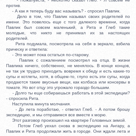
против.
- А как я теперь буду вас называть? - спросил Павлик.
Дело в том, что Павлик называл своих родителей по
имени. Это повелось еще с того далекого времени, когда
Павлик был совсем маленький, а Рита и Глеб такие
молодые, что никто не принимал их за настоящих
родителей.
Рита подумала, посмотрела на себя в зеркало, взбила
прическу и ответила:
- Это может пока остаться по-старому.
Павлик с сожалением посмотрел на отца. В жизни
Павлика ничего, собственно, не менялось. В конце концов,
не так уж трудно приходить вовремя к обеду и есть какие-то
супы и котлеты, хотя, в общем-то, глупо есть эти супы, когда
продаются такие вкусные вещи, как колбаса или консервы в
томате. Но вот отцу это угрожало гораздо большим.
- Долго ты еще собираешься работать в этой экспедиции?
- спросила Рита.
Наступила минута молчания.
- До лета поработаю, - ответил Глеб. - А потом брошу
экспедицию, и мы отправимся все вместе к морю.
Этот разговор произошел на квартире Головиных зимой.
Потом Глеб уехал снова в экспедицию на Ангару, а
Павлик и Рита продолжали жить в городе. Они ждали лета и