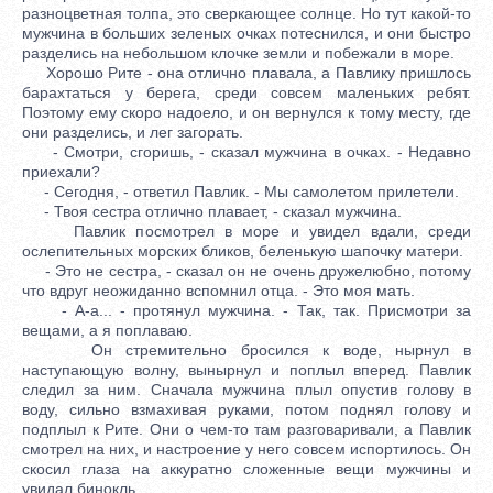
разноцветная толпа, это сверкающее солнце. Но тут какой-то
мужчина в больших зеленых очках потеснился, и они быстро
разделись на небольшом клочке земли и побежали в море.
Хорошо Рите - она отлично плавала, а Павлику пришлось
барахтаться у берега, среди совсем маленьких ребят.
Поэтому ему скоро надоело, и он вернулся к тому месту, где
они разделись, и лег загорать.
- Смотри, сгоришь, - сказал мужчина в очках. - Недавно
приехали?
- Сегодня, - ответил Павлик. - Мы самолетом прилетели.
- Твоя сестра отлично плавает, - сказал мужчина.
Павлик посмотрел в море и увидел вдали, среди
ослепительных морских бликов, беленькую шапочку матери.
- Это не сестра, - сказал он не очень дружелюбно, потому
что вдруг неожиданно вспомнил отца. - Это моя мать.
- А-а... - протянул мужчина. - Так, так. Присмотри за
вещами, а я поплаваю.
Он стремительно бросился к воде, нырнул в
наступающую волну, вынырнул и поплыл вперед. Павлик
следил за ним. Сначала мужчина плыл опустив голову в
воду, сильно взмахивая руками, потом поднял голову и
подплыл к Рите. Они о чем-то там разговаривали, а Павлик
смотрел на них, и настроение у него совсем испортилось. Он
скосил глаза на аккуратно сложенные вещи мужчины и
увидал бинокль.