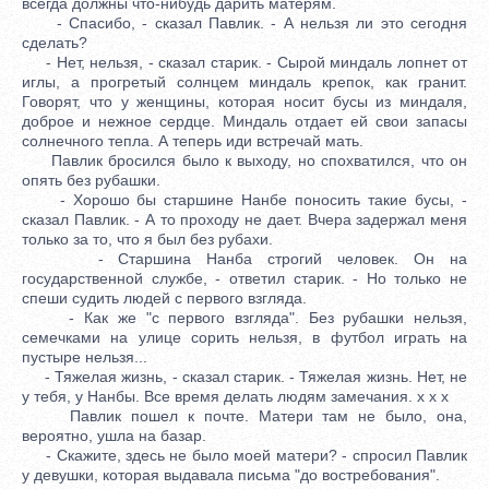
всегда должны что-нибудь дарить матерям.
- Спасибо, - сказал Павлик. - А нельзя ли это сегодня
сделать?
- Нет, нельзя, - сказал старик. - Сырой миндаль лопнет от
иглы, а прогретый солнцем миндаль крепок, как гранит.
Говорят, что у женщины, которая носит бусы из миндаля,
доброе и нежное сердце. Миндаль отдает ей свои запасы
солнечного тепла. А теперь иди встречай мать.
Павлик бросился было к выходу, но спохватился, что он
опять без рубашки.
- Хорошо бы старшине Нанбе поносить такие бусы, -
сказал Павлик. - А то проходу не дает. Вчера задержал меня
только за то, что я был без рубахи.
- Старшина Нанба строгий человек. Он на
государственной службе, - ответил старик. - Но только не
спеши судить людей с первого взгляда.
- Как же "с первого взгляда". Без рубашки нельзя,
семечками на улице сорить нельзя, в футбол играть на
пустыре нельзя...
- Тяжелая жизнь, - сказал старик. - Тяжелая жизнь. Нет, не
у тебя, у Нанбы. Все время делать людям замечания. x x x
Павлик пошел к почте. Матери там не было, она,
вероятно, ушла на базар.
- Скажите, здесь не было моей матери? - спросил Павлик
у девушки, которая выдавала письма "до востребования".