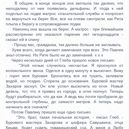
В общем, в конце концов она заплыла так далеко, что
неподалеку от нее появились дельфины. И тогда к ней
подплыл на лодке матрос спасательной службы и попросил
ее вернуться на берег. Все, все на пляже смотрели, как Рита
плыла к берегу в сопровождении лодки.
Наконец она вышла на берег. А матрос - при ближайшем
рассмотрении это оказался паренек лет четырнадцати -
сказал ей в спину:
- Прошу вас, гражданка, так далеко больше не заплывать.
Хуже всего, когда делают замечания при всех. Это Павлик
знал отлично. Но Рите было не до замечаний. x x x
Через несколько дней от Глеба пришло новое письмо:
"Этой ночью случилось несчастье. Я проснулся от
колокольного звона. Оделся в одну минуту и выскочил. Вижу
- горит моя буровая. Бросились все ее тушить, заливали
водой, но поздно. Сгорела до основания. Буровой мастер
Захаров заснул. Он еле успел выскочить из огня. Новый
дизель, тот, что я привез из города, в огне лопнул. Теперь
будут разбираться, что да как. А ведь мы почти пробурили до
контрольной глубины, до семисот метров. А теперь надо
начинать все сначала".
Потом Павлику пришло еще одно письмо.
"Это, брат, такая печальная история, - писал Глеб. -
Бурового мастера Захарова и шофера Савушкина, отца
Кешки, будет судить товарищеский суд. А меня и Любу