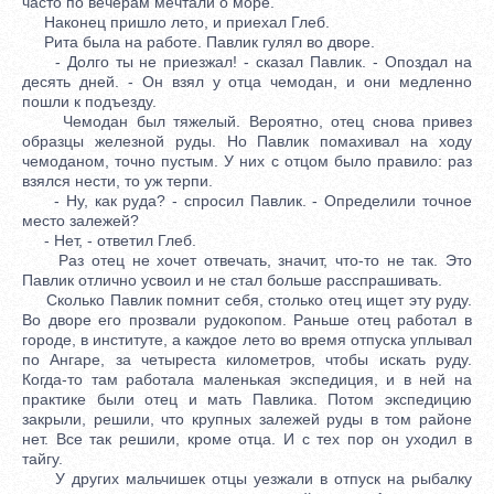
часто по вечерам мечтали о море.
Наконец пришло лето, и приехал Глеб.
Рита была на работе. Павлик гулял во дворе.
- Долго ты не приезжал! - сказал Павлик. - Опоздал на
десять дней. - Он взял у отца чемодан, и они медленно
пошли к подъезду.
Чемодан был тяжелый. Вероятно, отец снова привез
образцы железной руды. Но Павлик помахивал на ходу
чемоданом, точно пустым. У них с отцом было правило: раз
взялся нести, то уж терпи.
- Ну, как руда? - спросил Павлик. - Определили точное
место залежей?
- Нет, - ответил Глеб.
Раз отец не хочет отвечать, значит, что-то не так. Это
Павлик отлично усвоил и не стал больше расспрашивать.
Сколько Павлик помнит себя, столько отец ищет эту руду.
Во дворе его прозвали рудокопом. Раньше отец работал в
городе, в институте, а каждое лето во время отпуска уплывал
по Ангаре, за четыреста километров, чтобы искать руду.
Когда-то там работала маленькая экспедиция, и в ней на
практике были отец и мать Павлика. Потом экспедицию
закрыли, решили, что крупных залежей руды в том районе
нет. Все так решили, кроме отца. И с тех пор он уходил в
тайгу.
У других мальчишек отцы уезжали в отпуск на рыбалку