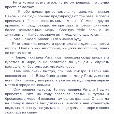
Рита хотела возмутиться, но потом решила, что лучше
просто помолчать.
- Я тебе делаю третье замечание, мальчик, - сказал
Нанба. - Все люди обычно предупреждают три раза, а потом
принимают более решительные меры. У меня другое
правило: я предупреждаю четыре раза, а потом принимаю
более решительные меры. Советую тебе больше не
хулиганить. - Нанба козырнул им и медленно удалился.
- Рита! - сказал Павлик. - Глеб нашел руду!
Рита схватила письмо и прочитала его один раз, потом
второй. Опять о ней ни строчки, ни даже полстрочки, точно
ее нет на свете.
- Павел, - сказала Рита, - мы приехали сюда загорать и
купаться в море, а не болтаться по улицам и слушать
наставления бестолковых милиционеров.
Она шла очень быстро, слишком быстро. Павлик еле
поспевал за ней. Всем было известно, что у Риты длинные
ноги. Она поэтому выигрывала уже пятый год подряд первое
место в городе по конькам.
Они пришли на пляж. Точнее, пришли Рита, а Павлик
прибежал. Рита на ходу сбросила платье и туфли и
бросилась в море. И плавала там целых два часа. Она легла
на спину и лежала без движения. А если к ней кто-нибудь
подплывал, она тут же уплывала еще дальше в море и снова
ложилась на спину.