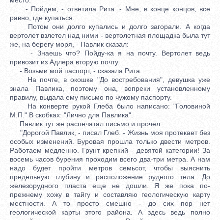
- Пойдем, - ответила Рита. - Мне, в конце концов, все
равно, где купаться.
Потом они долго купались и долго загорали. А когда
вертолет взлетел над ними - вертолетная площадка была тут
же, на берегу моря, - Павлик сказал:
- Знаешь что? Пойду-ка я на почту. Вертолет ведь
привозит из Адлера вторую почту.
- Возьми мой паспорт, - сказала Рита.
На почте, в окошке "До востребования", девушка уже
знала Павлика, поэтому она, вопреки установленному
правилу, выдала ему письмо по чужому паспорту.
На конверте рукой Глеба было написано: "Головиной
М.П." В скобках: "Лично для Павлика".
Павлик тут же распечатал письмо и прочел.
"Дорогой Павлик, - писал Глеб. - Жизнь моя протекает без
особых изменений. Буровая прошла только двести метров.
Работаем медленно. Грунт крепкий - девятой категории! За
восемь часов бурения проходим всего два-три метра. А нам
надо будет пройти метров семьсот, чтобы выяснить
предельную глубину и расположение рудного тела. До
железорудного пласта еще не дошли. Я же пока по-
прежнему хожу в тайгу и составляю геологическую карту
местности. А то просто смешно - до сих пор нет
геологической карты этого района. А здесь ведь полно