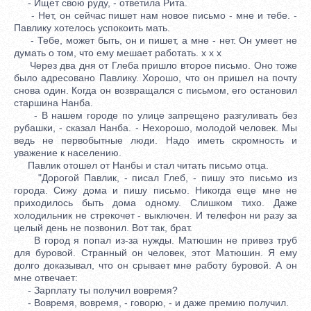
- Ищет свою руду, - ответила Рита.
- Нет, он сейчас пишет нам новое письмо - мне и тебе. -
Павлику хотелось успокоить мать.
- Тебе, может быть, он и пишет, а мне - нет. Он умеет не
думать о том, что ему мешает работать. x x x
Через два дня от Глеба пришло второе письмо. Оно тоже
было адресовано Павлику. Хорошо, что он пришел на почту
снова один. Когда он возвращался с письмом, его остановил
старшина Нанба.
- В нашем городе по улице запрещено разгуливать без
рубашки, - сказал Нанба. - Нехорошо, молодой человек. Мы
ведь не первобытные люди. Надо иметь скромность и
уважение к населению.
Павлик отошел от Нанбы и стал читать письмо отца.
"Дорогой Павлик, - писал Глеб, - пишу это письмо из
города. Сижу дома и пишу письмо. Никогда еще мне не
приходилось быть дома одному. Слишком тихо. Даже
холодильник не стрекочет - выключен. И телефон ни разу за
целый день не позвонил. Вот так, брат.
В город я попал из-за нужды. Матюшин не привез труб
для буровой. Странный он человек, этот Матюшин. Я ему
долго доказывал, что он срывает мне работу буровой. А он
мне отвечает:
- Зарплату ты получил вовремя?
- Вовремя, вовремя, - говорю, - и даже премию получил.