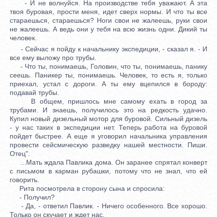
- И не волнуйся. На производстве тебя уважают. А эта
твоя буровая, прости меня, идет сверх нормы. И что ты все
стараешься, стараешься? Ноги свои не жалеешь, руки свои
не жалеешь. А ведь они у тебя на всю жизнь одни. Дикий ты
человек.
- Сейчас я пойду к начальнику экспедиции, - сказал я. - И
все ему выложу про трубы.
- Что ты, понимаешь, Головин, что ты, понимаешь, панику
сеешь. Паникер ты, понимаешь. Человек, то есть я, только
приехал, устал с дороги. А ты ему вцепился в бороду:
подавай трубы.
В общем, пришлось мне самому ехать в город за
трубами. И знаешь, получилось это на редкость удачно.
Купил новый дизельный мотор для буровой. Сильный дизель
- у нас таких в экспедиции нет. Теперь работа на буровой
пойдет быстрее. А еще я уговорил начальника управления
провести сейсмическую разведку нашей местности. Пиши.
Отец".
...Мать ждала Павлика дома. Он заранее спрятал конверт
с письмом в карман рубашки, потому что не знал, что ей
говорить.
Рита посмотрела в сторону сына и спросила:
- Получил?
- Да, - ответил Павлик. - Ничего особенного. Все хорошо.
Только он скучает и ждет нас.