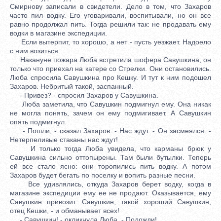
Смирнову записали в свидетели. Дело в том, что Захаров
часто пил водку. Его уговаривали, воспитывали, но он все
равно продолжал пить. Тогда решили так: не продавать ему
водки в магазине экспедиции.
Если вытерпит, то хорошо, а нет - пусть уезжает. Надоело
с ним возиться.
Накануне пожара Люба встретила шофера Савушкина, он
только что приехал на катере со Стрелки. Они остановились.
Люба спросила Савушкина про Кешку. И тут к ним подошел
Захаров. Небритый такой, заспанный.
- Привез? - спросил Захаров у Савушкина.
Люба заметила, что Савушкин подмигнул ему. Она никак
не могла понять, зачем он ему подмигивает. А Савушкин
опять подмигнул.
- Пошли, - сказал Захаров. - Нас ждут. - Он засмеялся. -
Нетерпеливые стаканы нас ждут!
И только тогда Люба увидела, что карманы брюк у
Савушкина сильно оттопырены. Там были бутылки. Теперь
ей все стало ясно: они торопились пить водку. А потом
Захаров будет бегать по поселку и вопить разные песни.
Все удивлялись, откуда Захаров берет водку, когда в
магазине экспедиции ему ее не продают. Оказывается, ему
Савушкин привозит. Савушкин, такой хороший Савушкин,
отец Кешки, - и обманывает всех!
- Савушкин! - окликнула Люба. - Подожди!