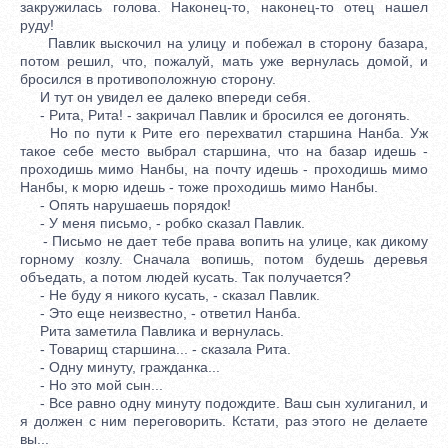
закружилась голова. Наконец-то, наконец-то отец нашел
руду!
Павлик выскочил на улицу и побежал в сторону базара,
потом решил, что, пожалуй, мать уже вернулась домой, и
бросился в противоположную сторону.
И тут он увидел ее далеко впереди себя.
- Рита, Рита! - закричал Павлик и бросился ее догонять.
Но по пути к Рите его перехватил старшина Нанба. Уж
такое себе место выбрал старшина, что на базар идешь -
проходишь мимо Нанбы, на почту идешь - проходишь мимо
Нанбы, к морю идешь - тоже проходишь мимо Нанбы.
- Опять нарушаешь порядок!
- У меня письмо, - робко сказал Павлик.
- Письмо не дает тебе права вопить на улице, как дикому
горному козлу. Сначала вопишь, потом будешь деревья
объедать, а потом людей кусать. Так получается?
- Не буду я никого кусать, - сказал Павлик.
- Это еще неизвестно, - ответил Нанба.
Рита заметила Павлика и вернулась.
- Товарищ старшина... - сказала Рита.
- Одну минуту, гражданка...
- Но это мой сын...
- Все равно одну минуту подождите. Ваш сын хулиганил, и
я должен с ним переговорить. Кстати, раз этого не делаете
вы...