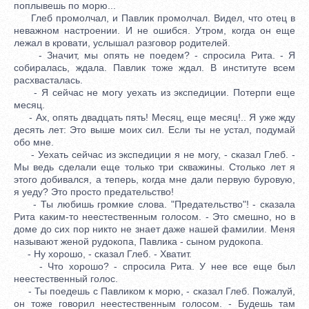
поплывешь по морю...
Глеб промолчал, и Павлик промолчал. Видел, что отец в
неважном настроении. И не ошибся. Утром, когда он еще
лежал в кровати, услышал разговор родителей.
- Значит, мы опять не поедем? - спросила Рита. - Я
собиралась, ждала. Павлик тоже ждал. В институте всем
расхвасталась.
- Я сейчас не могу уехать из экспедиции. Потерпи еще
месяц.
- Ах, опять двадцать пять! Месяц, еще месяц!.. Я уже жду
десять лет: Это выше моих сил. Если ты не устал, подумай
обо мне.
- Уехать сейчас из экспедиции я не могу, - сказал Глеб. -
Мы ведь сделали еще только три скважины. Столько лет я
этого добивался, а теперь, когда мне дали первую буровую,
я уеду? Это просто предательство!
- Ты любишь громкие слова. "Предательство"! - сказала
Рита каким-то неестественным голосом. - Это смешно, но в
доме до сих пор никто не знает даже нашей фамилии. Меня
называют женой рудокопа, Павлика - сыном рудокопа.
- Ну хорошо, - сказал Глеб. - Хватит.
- Что хорошо? - спросила Рита. У нее все еще был
неестественный голос.
- Ты поедешь с Павликом к морю, - сказал Глеб. Пожалуй,
он тоже говорил неестественным голосом. - Будешь там