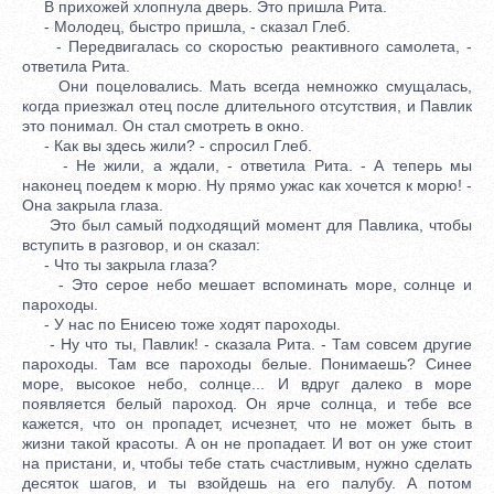
В прихожей хлопнула дверь. Это пришла Рита.
- Молодец, быстро пришла, - сказал Глеб.
- Передвигалась со скоростью реактивного самолета, -
ответила Рита.
Они поцеловались. Мать всегда немножко смущалась,
когда приезжал отец после длительного отсутствия, и Павлик
это понимал. Он стал смотреть в окно.
- Как вы здесь жили? - спросил Глеб.
- Не жили, а ждали, - ответила Рита. - А теперь мы
наконец поедем к морю. Ну прямо ужас как хочется к морю! -
Она закрыла глаза.
Это был самый подходящий момент для Павлика, чтобы
вступить в разговор, и он сказал:
- Что ты закрыла глаза?
- Это серое небо мешает вспоминать море, солнце и
пароходы.
- У нас по Енисею тоже ходят пароходы.
- Ну что ты, Павлик! - сказала Рита. - Там совсем другие
пароходы. Там все пароходы белые. Понимаешь? Синее
море, высокое небо, солнце... И вдруг далеко в море
появляется белый пароход. Он ярче солнца, и тебе все
кажется, что он пропадет, исчезнет, что не может быть в
жизни такой красоты. А он не пропадает. И вот он уже стоит
на пристани, и, чтобы тебе стать счастливым, нужно сделать
десяток шагов, и ты взойдешь на его палубу. А потом