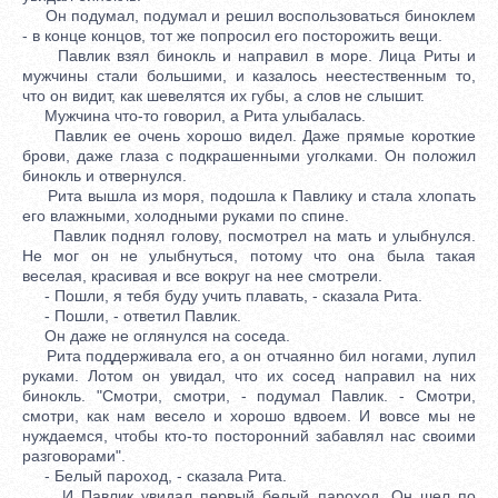
Он подумал, подумал и решил воспользоваться биноклем
- в конце концов, тот же попросил его посторожить вещи.
Павлик взял бинокль и направил в море. Лица Риты и
мужчины стали большими, и казалось неестественным то,
что он видит, как шевелятся их губы, а слов не слышит.
Мужчина что-то говорил, а Рита улыбалась.
Павлик ее очень хорошо видел. Даже прямые короткие
брови, даже глаза с подкрашенными уголками. Он положил
бинокль и отвернулся.
Рита вышла из моря, подошла к Павлику и стала хлопать
его влажными, холодными руками по спине.
Павлик поднял голову, посмотрел на мать и улыбнулся.
Не мог он не улыбнуться, потому что она была такая
веселая, красивая и все вокруг на нее смотрели.
- Пошли, я тебя буду учить плавать, - сказала Рита.
- Пошли, - ответил Павлик.
Он даже не оглянулся на соседа.
Рита поддерживала его, а он отчаянно бил ногами, лупил
руками. Лотом он увидал, что их сосед направил на них
бинокль. "Смотри, смотри, - подумал Павлик. - Смотри,
смотри, как нам весело и хорошо вдвоем. И вовсе мы не
нуждаемся, чтобы кто-то посторонний забавлял нас своими
разговорами".
- Белый пароход, - сказала Рита.
И Павлик увидал первый белый пароход. Он шел по