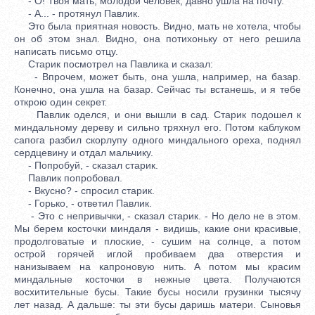
- О! Твоя мать, молодой человек, давно ушла на почту.
- А... - протянул Павлик.
Это была приятная новость. Видно, мать не хотела, чтобы
он об этом знал. Видно, она потихоньку от него решила
написать письмо отцу.
Старик посмотрел на Павлика и сказал:
- Впрочем, может быть, она ушла, например, на базар.
Конечно, она ушла на базар. Сейчас ты встанешь, и я тебе
открою один секрет.
Павлик оделся, и они вышли в сад. Старик подошел к
миндальному дереву и сильно тряхнул его. Потом каблуком
сапога разбил скорлупу одного миндального ореха, поднял
сердцевину и отдал мальчику.
- Попробуй, - сказал старик.
Павлик попробовал.
- Вкусно? - спросил старик.
- Горько, - ответил Павлик.
- Это с непривычки, - сказал старик. - Но дело не в этом.
Мы берем косточки миндаля - видишь, какие они красивые,
продолговатые и плоские, - сушим на солнце, а потом
острой горячей иглой пробиваем два отверстия и
нанизываем на капроновую нить. А потом мы красим
миндальные косточки в нежные цвета. Получаются
восхитительные бусы. Такие бусы носили грузинки тысячу
лет назад. А дальше: ты эти бусы даришь матери. Сыновья