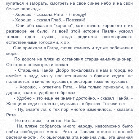
купаться и загорать, смотреть на свое синее небо и на свои
белые пароходы.
- Хорошо, - сказала Рита. - Я поеду!
- Хорошо, - сказал Глеб. - Поезжай!
Они оба сказали "хорошо", хотя ничего хорошего в их
разговоре не было. Из всей этой истории Павлик усвоил
только одно: лучше, когда родители разговаривают
естественными голосами. x x x
Они приехали в Гагру, сняли комнату и тут же побежали к
морю.
По дороге на пляж их остановил старшина-милиционер.
Он строго посмотрел и сказал:
- Старшина Нанба. Добро пожаловать к нам в город, но
имейте в виду, что у нас женщинам в брюках ходить не
полагается: в кино не пускают, в ресторан тоже не пускают.
- Хорошо, - ответила Рита. - Мы только приехали, а в
дороге, знаете, удобнее в брюках.
- Удобно - это еще не значит достойно, - сказал Нанба. -
Женщина ходит в платье, мужчина - в брюках. Тысячи лет.
- Ну, знаете ли, с тех пор многое изменилось, - сказала
Рита.
- Но не в этом, - ответил Нанба.
На пляже собралось много народу, невозможно было
найти свободного места. Рита и Павлик стояли в полной
растерянности. Их ошеломила эта новизна лиц, эта шумная