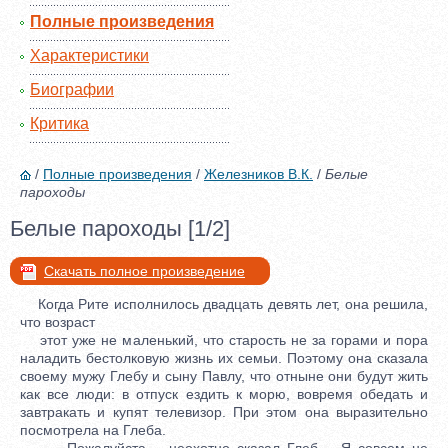
Полные произведения
Характеристики
Биографии
Критика
/
Полные произведения
/
Железников В.К.
/
Белые
пароходы
Белые пароходы [1/2]
Скачать полное произведение
Когда Рите исполнилось двадцать девять лет, она решила,
что возраст
этот уже не маленький, что старость не за горами и пора
наладить бестолковую жизнь их семьи. Поэтому она сказала
своему мужу Глебу и сыну Павлу, что отныне они будут жить
как все люди: в отпуск ездить к морю, вовремя обедать и
завтракать и купят телевизор. При этом она выразительно
посмотрела на Глеба.
- Пожалуйста, - неохотно сказал Глеб. - Я совсем не