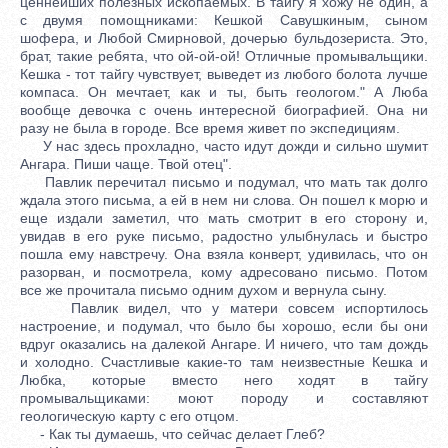
ценнейших полезных ископаемых. В тайгу я хожу не один, а
с двумя помощниками: Кешкой Савушкиным, сыном
шофера, и Любой Смирновой, дочерью бульдозериста. Это,
брат, такие ребята, что ой-ой-ой! Отличные промывальщики.
Кешка - тот тайгу чувствует, выведет из любого болота лучше
компаса. Он мечтает, как и ты, быть геологом." А Люба
вообще девочка с очень интересной биографией. Она ни
разу не была в городе. Все время живет по экспедициям.
У нас здесь прохладно, часто идут дожди и сильно шумит
Ангара. Пиши чаще. Твой отец".
Павлик перечитал письмо и подумал, что мать так долго
ждала этого письма, а ей в нем ни слова. Он пошел к морю и
еще издали заметил, что мать смотрит в его сторону и,
увидав в его руке письмо, радостно улыбнулась и быстро
пошла ему навстречу. Она взяла конверт, удивилась, что он
разорван, и посмотрела, кому адресовано письмо. Потом
все же прочитала письмо одним духом и вернула сыну.
Павлик видел, что у матери совсем испортилось
настроение, и подумал, что было бы хорошо, если бы они
вдруг оказались на далекой Ангаре. И ничего, что там дождь
и холодно. Счастливые какие-то там неизвестные Кешка и
Любка, которые вместо него ходят в тайгу
промывальщиками: моют породу и составляют
геологическую карту с его отцом.
- Как ты думаешь, что сейчас делает Глеб?