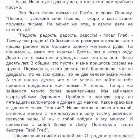
- Была. Но она уже давно ушла, а только что вам прибыло
письмо.
Это было снова письмо от Глеба, и снова Павлику.
"Ничего, - успокоил себя Павлик, - скоро и мать станет
получать письма. Не может же отец в самом деле не
ответить ей".
"Радость, радость, радость, радость! - писал Глеб. -
Тысячу раз радость! Сейсмическая разведка показала, что в
нашем районе есть большие залежи железной руды. Ты
понимаешь, какое это счастье! Десять лет я искал руду.
Десять лет я искал ее и убеждал всех, что она есть. Всего
десять лет. В общем, это пустяк, и мне пришлось совсем не
трудно. Подумаешь, всего десять лет! Как хорошо, что не
двадцать, что не всю жизнь, что не две человеческие жизни.
А то я иногда думал, что я не успею ее найти и тебе
придется продолжать мои поиски. А теперь... Теперь мы
займемся чем-то более значительным. Мы займемся
сверхглубоким бурением. Пройдем в земную кору до
пятнадцати километров и дойдем до мантии. Какое красивое
и древнее слово "мантия"! Наша земля в ослепительной,
огненной мантии с температурой в одну тысячу девятьсот
градусов жары. И мы с тобой войдем в эту мантию. И
прихватим с собой Кешку и Любу. Пожалуйста, расти
быстрее. Твой Глеб".
Павлик прочел письмо второй раз. От радости у него даже