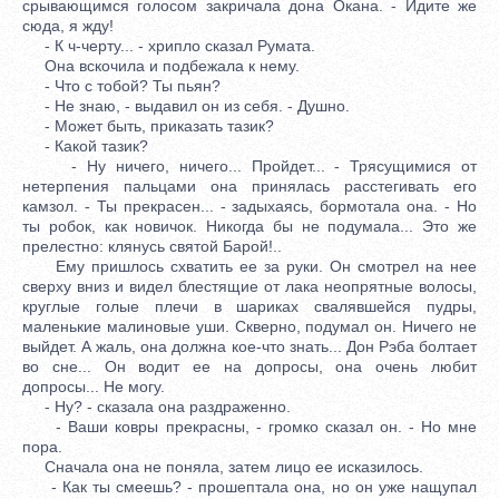
срывающимся голосом закричала дона Окана. - Идите же
сюда, я жду!
- К ч-черту... - хрипло сказал Румата.
Она вскочила и подбежала к нему.
- Что с тобой? Ты пьян?
- Не знаю, - выдавил он из себя. - Душно.
- Может быть, приказать тазик?
- Какой тазик?
- Ну ничего, ничего... Пройдет... - Трясущимися от
нетерпения пальцами она принялась расстегивать его
камзол. - Ты прекрасен... - задыхаясь, бормотала она. - Но
ты робок, как новичок. Никогда бы не подумала... Это же
прелестно: клянусь святой Барой!..
Ему пришлось схватить ее за руки. Он смотрел на нее
сверху вниз и видел блестящие от лака неопрятные волосы,
круглые голые плечи в шариках свалявшейся пудры,
маленькие малиновые уши. Скверно, подумал он. Ничего не
выйдет. А жаль, она должна кое-что знать... Дон Рэба болтает
во сне... Он водит ее на допросы, она очень любит
допросы... Не могу.
- Ну? - сказала она раздраженно.
- Ваши ковры прекрасны, - громко сказал он. - Но мне
пора.
Сначала она не поняла, затем лицо ее исказилось.
- Как ты смеешь? - прошептала она, но он уже нащупал