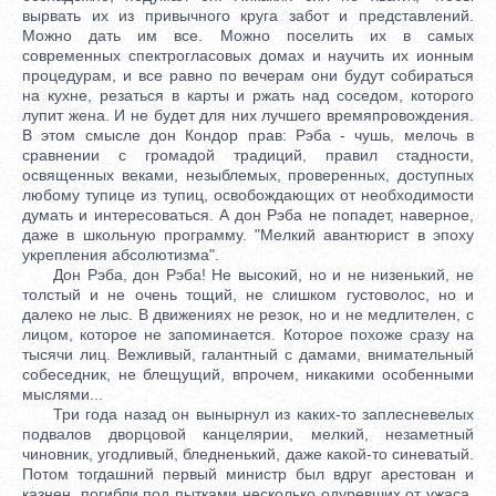
вырвать их из привычного круга забот и представлений.
Можно дать им все. Можно поселить их в самых
современных спектрогласовых домах и научить их ионным
процедурам, и все равно по вечерам они будут собираться
на кухне, резаться в карты и ржать над соседом, которого
лупит жена. И не будет для них лучшего времяпровождения.
В этом смысле дон Кондор прав: Рэба - чушь, мелочь в
сравнении с громадой традиций, правил стадности,
освященных веками, незыблемых, проверенных, доступных
любому тупице из тупиц, освобождающих от необходимости
думать и интересоваться. А дон Рэба не попадет, наверное,
даже в школьную программу. "Мелкий авантюрист в эпоху
укрепления абсолютизма".
Дон Рэба, дон Рэба! Не высокий, но и не низенький, не
толстый и не очень тощий, не слишком густоволос, но и
далеко не лыс. В движениях не резок, но и не медлителен, с
лицом, которое не запоминается. Которое похоже сразу на
тысячи лиц. Вежливый, галантный с дамами, внимательный
собеседник, не блещущий, впрочем, никакими особенными
мыслями...
Три года назад он вынырнул из каких-то заплесневелых
подвалов дворцовой канцелярии, мелкий, незаметный
чиновник, угодливый, бледненький, даже какой-то синеватый.
Потом тогдашний первый министр был вдруг арестован и
казнен, погибли под пытками несколько одуревших от ужаса,