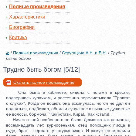
Полные произведения
Характеристики
Биографии
Критика
/
Полные произведения
/
Стругацкие А.Н. и Б.Н.
/
Трудно
быть богом
Трудно быть богом [5/12]
Скачать полное произведение
Она была в кабинете, сидела с ногами в кресле,
подпершись кулачком, и рассеянно перелистывала "Трактат
о слухах". Когда он вошел, она вскинулась, но он не дал ей
подняться, подбежал, обнял и сунул нос в пышные душистые
ее волосы, бормоча: "Как кстати, Кира!.. Как кстати!.."
Ничего в ней особенного не было. Девчонка как девчонка,
восемнадцать лет, курносенькая, отец помощник писца в
суде, брат - сержант у штурмовиков. И замуж ее медлили
брать, потому что была рыжая, а рыжих в Арканаре не