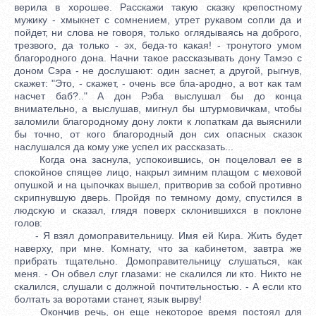
верила в хорошее. Расскажи такую сказку крепостному
мужику - хмыкнет с сомнением, утрет рукавом сопли да и
пойдет, ни слова не говоря, только оглядываясь на доброго,
трезвого, да только - эх, беда-то какая! - тронутого умом
благородного дона. Начни такое рассказывать дону Тамэо с
доном Сэра - не дослушают: один заснет, а другой, рыгнув,
скажет: "Это, - скажет, - очень все бла-ародно, а вот как там
насчет баб?.." А дон Рэба выслушал бы до конца
внимательно, а выслушав, мигнул бы штурмовичкам, чтобы
заломили благородному дону локти к лопаткам да выяснили
бы точно, от кого благородный дон сих опасных сказок
наслушался да кому уже успел их рассказать...
Когда она заснула, успокоившись, он поцеловал ее в
спокойное спящее лицо, накрыл зимним плащом с меховой
опушкой и на цыпочках вышел, притворив за собой противно
скрипнувшую дверь. Пройдя по темному дому, спустился в
людскую и сказал, глядя поверх склонившихся в поклоне
голов:
- Я взял домоправительницу. Имя ей Кира. Жить будет
наверху, при мне. Комнату, что за кабинетом, завтра же
прибрать тщательно. Домоправительницу слушаться, как
меня. - Он обвел слуг глазами: не скалился ли кто. Никто не
скалился, слушали с должной почтительностью. - А если кто
болтать за воротами станет, язык вырву!
Окончив речь, он еще некоторое время постоял для