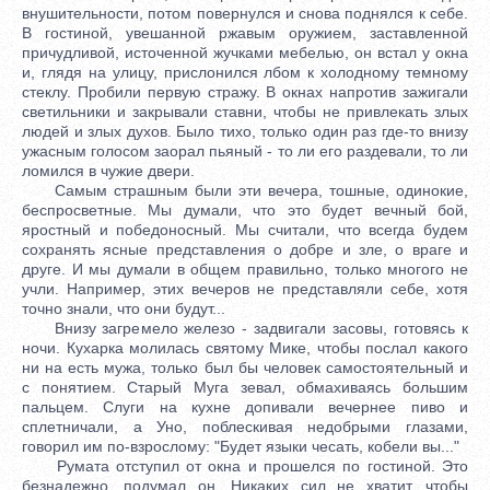
внушительности, потом повернулся и снова поднялся к себе.
В гостиной, увешанной ржавым оружием, заставленной
причудливой, источенной жучками мебелью, он встал у окна
и, глядя на улицу, прислонился лбом к холодному темному
стеклу. Пробили первую стражу. В окнах напротив зажигали
светильники и закрывали ставни, чтобы не привлекать злых
людей и злых духов. Было тихо, только один раз где-то внизу
ужасным голосом заорал пьяный - то ли его раздевали, то ли
ломился в чужие двери.
Самым страшным были эти вечера, тошные, одинокие,
беспросветные. Мы думали, что это будет вечный бой,
яростный и победоносный. Мы считали, что всегда будем
сохранять ясные представления о добре и зле, о враге и
друге. И мы думали в общем правильно, только многого не
учли. Например, этих вечеров не представляли себе, хотя
точно знали, что они будут...
Внизу загремело железо - задвигали засовы, готовясь к
ночи. Кухарка молилась святому Мике, чтобы послал какого
ни на есть мужа, только был бы человек самостоятельный и
с понятием. Старый Муга зевал, обмахиваясь большим
пальцем. Слуги на кухне допивали вечернее пиво и
сплетничали, а Уно, поблескивая недобрыми глазами,
говорил им по-взрослому: "Будет языки чесать, кобели вы..."
Румата отступил от окна и прошелся по гостиной. Это
безнадежно, подумал он. Никаких сил не хватит, чтобы