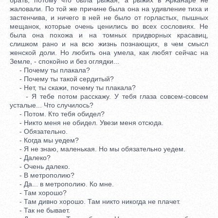
жаловали. По той же причине была она на удивление тиха и
застенчива, и ничего в ней не было от горластых, пышных
мещанок, которые очень ценились во всех сословиях. Не
была она похожа и на томных придворных красавиц,
слишком рано и на всю жизнь познающих, в чем смысл
женской доли. Но любить она умела, как любят сейчас на
Земле, - спокойно и без оглядки...
- Почему ты плакала?
- Почему ты такой сердитый?
- Нет, ты скажи, почему ты плакала?
- Я тебе потом расскажу. У тебя глаза совсем-совсем
усталые... Что случилось?
- Потом. Кто тебя обидел?
- Никто меня не обидел. Увези меня отсюда.
- Обязательно.
- Когда мы уедем?
- Я не знаю, маленькая. Но мы обязательно уедем.
- Далеко?
- Очень далеко.
- В метрополию?
- Да... в метрополию. Ко мне.
- Там хорошо?
- Там дивно хорошо. Там никто никогда не плачет.
- Так не бывает.