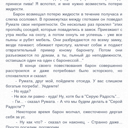
принеси пива! Я вспотел, и мне нужно возместить потерю
жидкости.
Барон возмещал потерю жидкости в течение получаса и
слегка осоловел. В промежутках между глотками он поведал
Румате свои неприятности. Он несколько раз проклял "этих
пропойц соседей, которые повадились в замок. Приезжают с
утра якобы на охоту, а потом охнуть не успеешь - уже все
пьяны и рубят мебель. Они разбредаются по всему замку,
везде пачкают, обижают прислугу, калечат собак и подают
отвратительный пример юному баронету. Потом они
разъезжаются по домам, а ты, пьяный до неподвижности,
остаешься один на один с баронессой..."
В конце своего повествования барон совершенно
расстроился и даже потребовал было эсторского, но
спохватился и сказал:
- Румата, друг мой, пойдемте отсюда. У вас слишком
богатые погреба!.. Уедемте!
- Но куда?
- Не все ли равно - куда! Ну, хотя бы в "Серую Радость"...
- Гм... - сказал Румата. - А что мы будем делать в "Серой
Радости"?
Некоторое время барон молчал, ожесточенно дергая
себя за ус.
- Ну как что? - сказал он наконец. - Странно даже...
Просто посидим, поговорим...