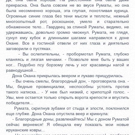
прекрасна. Она была совсем не во вкусе Руматы, но она
была несомненно хороша, эта глупая, похотливая курица.
Огромные синие глаза без тени мысли и теплоты, нежный
многоопытный рот, роскошное, умело и старательно
обнаженное тело... Гвардеец за спиной Руматы, видимо, не
удержавшись, довольно громко чмокнул. Румата, не глядя,
сунул ему кубок и длинными шагами направился к доне
Окане. Все в гостиной отвели от них глаза и деятельно
заговорили о пустяках.
- Вы ослепительны, - пробормотал Румата, глубоко
кланяясь и лязгая мечами. - Позвольте мне быть у ваших
ног... Подобно псу борзому лечь у ног красавицы нагой и
равнодушной...
Дона Окана прикрылась веером и лукаво прищурилась.
- Вы очень смелы, благородный дон, - проговорила она. -
Мы, бедные провинциалки, неспособны устоять против
такого натиска... - У нее был низкий, с хрипотцой голос. -
Увы, мне остается только открыть ворота крепости и впустить
победителя...
Румата, скрипнув зубами от стыда и злости, поклонился
еще глубже. Дона Окана опустила веер и крикнула:
- Благородные доны, развлекайтесь! Мы с доном Руматой
сейчас вернемся! Я обещала ему показать мои новые
ируканские ковры...