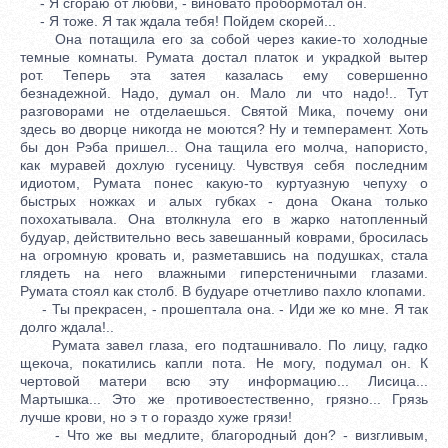
- Я сгораю от любви, - виновато пробормотал он.
- Я тоже. Я так ждала тебя! Пойдем скорей...
Она потащила его за собой через какие-то холодные
темные комнаты. Румата достал платок и украдкой вытер
рот. Теперь эта затея казалась ему совершенно
безнадежной. Надо, думал он. Мало ли что надо!.. Тут
разговорами не отделаешься. Святой Мика, почему они
здесь во дворце никогда не моются? Ну и темперамент. Хоть
бы дон Рэба пришел... Она тащила его молча, напористо,
как муравей дохлую гусеницу. Чувствуя себя последним
идиотом, Румата понес какую-то куртуазную чепуху о
быстрых ножках и алых губках - дона Окана только
похохатывала. Она втолкнула его в жарко натопленный
будуар, действительно весь завешанный коврами, бросилась
на огромную кровать и, разметавшись на подушках, стала
глядеть на него влажными гиперстеничными глазами.
Румата стоял как столб. В будуаре отчетливо пахло клопами.
- Ты прекрасен, - прошептала она. - Иди же ко мне. Я так
долго ждала!..
Румата завел глаза, его подташнивало. По лицу, гадко
щекоча, покатились капли пота. Не могу, подумал он. К
чертовой матери всю эту информацию... Лисица...
Мартышка... Это же противоестественно, грязно... Грязь
лучше крови, но э т о гораздо хуже грязи!
- Что же вы медлите, благородный дон? - визгливым,