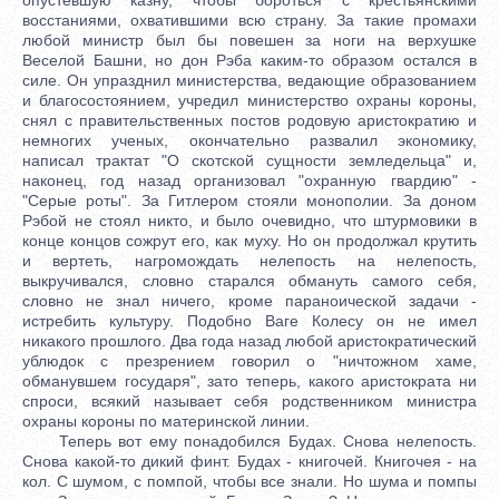
восстаниями, охватившими всю страну. За такие промахи
любой министр был бы повешен за ноги на верхушке
Веселой Башни, но дон Рэба каким-то образом остался в
силе. Он упразднил министерства, ведающие образованием
и благосостоянием, учредил министерство охраны короны,
снял с правительственных постов родовую аристократию и
немногих ученых, окончательно развалил экономику,
написал трактат "О скотской сущности земледельца" и,
наконец, год назад организовал "охранную гвардию" -
"Серые роты". За Гитлером стояли монополии. За доном
Рэбой не стоял никто, и было очевидно, что штурмовики в
конце концов сожрут его, как муху. Но он продолжал крутить
и вертеть, нагромождать нелепость на нелепость,
выкручивался, словно старался обмануть самого себя,
словно не знал ничего, кроме параноической задачи -
истребить культуру. Подобно Ваге Колесу он не имел
никакого прошлого. Два года назад любой аристократический
ублюдок с презрением говорил о "ничтожном хаме,
обманувшем государя", зато теперь, какого аристократа ни
спроси, всякий называет себя родственником министра
охраны короны по материнской линии.
Теперь вот ему понадобился Будах. Снова нелепость.
Снова какой-то дикий финт. Будах - книгочей. Книгочея - на
кол. С шумом, с помпой, чтобы все знали. Но шума и помпы