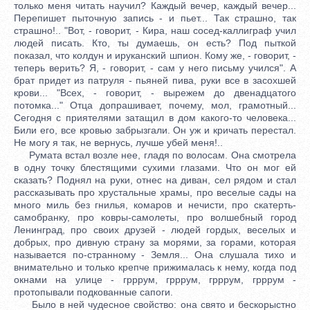
только меня читать научил? Каждый вечер, каждый вечер...
Перепишет пыточную запись - и пьет... Так страшно, так
страшно!.. "Вот, - говорит, - Кира, наш сосед-каллиграф учил
людей писать. Кто, ты думаешь, он есть? Под пыткой
показал, что колдун и ируканский шпион. Кому же, - говорит, -
теперь верить? Я, - говорит, - сам у него письму учился". А
брат придет из патруля - пьяней пива, руки все в засохшей
крови... "Всех, - говорит, - вырежем до двенадцатого
потомка..." Отца допрашивает, почему, мол, грамотный...
Сегодня с приятелями затащил в дом какого-то человека...
Били его, все кровью забрызгали. Он уж и кричать перестал.
Не могу я так, не вернусь, лучше убей меня!..
Румата встал возле нее, гладя по волосам. Она смотрела
в одну точку блестящими сухими глазами. Что он мог ей
сказать? Поднял на руки, отнес на диван, сел рядом и стал
рассказывать про хрустальные храмы, про веселые сады на
много миль без гнилья, комаров и нечисти, про скатерть-
самобранку, про ковры-самолеты, про волшебный город
Ленинград, про своих друзей - людей гордых, веселых и
добрых, про дивную страну за морями, за горами, которая
называется по-странному - Земля... Она слушала тихо и
внимательно и только крепче прижималась к нему, когда под
окнами на улице - грррум, грррум, грррум, грррум -
протопывали подкованные сапоги.
Было в ней чудесное свойство: она свято и бескорыстно