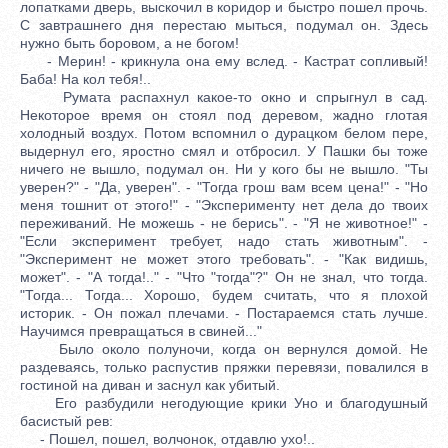
лопатками дверь, выскочил в коридор и быстро пошел прочь.
С завтрашнего дня перестаю мыться, подумал он. Здесь
нужно быть боровом, а не богом!
- Мерин! - крикнула она ему вслед. - Кастрат сопливый!
Баба! На кол тебя!..
Румата распахнул какое-то окно и спрыгнул в сад.
Некоторое время он стоял под деревом, жадно глотая
холодный воздух. Потом вспомнил о дурацком белом пере,
выдернул его, яростно смял и отбросил. У Пашки бы тоже
ничего не вышло, подумал он. Ни у кого бы не вышло. "Ты
уверен?" - "Да, уверен". - "Тогда грош вам всем цена!" - "Но
меня тошнит от этого!" - "Эксперименту нет дела до твоих
переживаний. Не можешь - не берись". - "Я не животное!" -
"Если эксперимент требует, надо стать животным". -
"Эксперимент не может этого требовать". - "Как видишь,
может". - "А тогда!.." - "Что "тогда"?" Он не знал, что тогда.
"Тогда... Тогда... Хорошо, будем считать, что я плохой
историк. - Он пожал плечами. - Постараемся стать лучше.
Научимся превращаться в свиней..."
Было около полуночи, когда он вернулся домой. Не
раздеваясь, только распустив пряжки перевязи, повалился в
гостиной на диван и заснул как убитый.
Его разбудили негодующие крики Уно и благодушный
басистый рев:
- Пошел, пошел, волчонок, отдавлю ухо!..