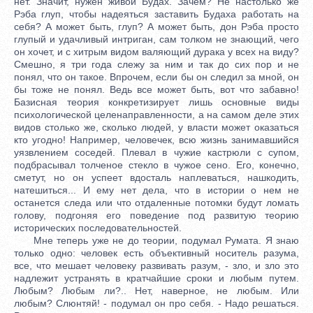
нет. Значит, нужен живой Будах. Зачем? Не настолько же
Рэба глуп, чтобы надеяться заставить Будаха работать на
себя? А может быть, глуп? А может быть, дон Рэба просто
глупый и удачливый интриган, сам толком не знающий, чего
он хочет, и с хитрым видом валяющий дурака у всех на виду?
Смешно, я три года слежу за ним и так до сих пор и не
понял, что он такое. Впрочем, если бы он следил за мной, он
бы тоже не понял. Ведь все может быть, вот что забавно!
Базисная теория конкретизирует лишь основные виды
психологической целенаправленности, а на самом деле этих
видов столько же, сколько людей, у власти может оказаться
кто угодно! Например, человечек, всю жизнь занимавшийся
уязвлением соседей. Плевал в чужие кастрюли с супом,
подбрасывал толченое стекло в чужое сено. Его, конечно,
сметут, но он успеет вдосталь наплеваться, нашкодить,
натешиться... И ему нет дела, что в истории о нем не
останется следа или что отдаленные потомки будут ломать
голову, подгоняя его поведение под развитую теорию
исторических последовательностей.
Мне теперь уже не до теории, подумал Румата. Я знаю
только одно: человек есть объективный носитель разума,
все, что мешает человеку развивать разум, - зло, и зло это
надлежит устранять в кратчайшие сроки и любым путем.
Любым? Любым ли?.. Нет, наверное, не любым. Или
любым? Слюнтяй! - подумал он про себя. - Надо решаться.