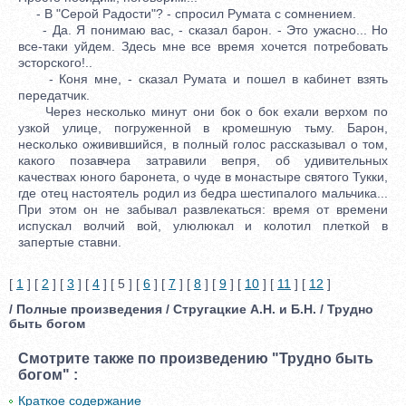
- В "Серой Радости"? - спросил Румата с сомнением.
- Да. Я понимаю вас, - сказал барон. - Это ужасно... Но
все-таки уйдем. Здесь мне все время хочется потребовать
эсторского!..
- Коня мне, - сказал Румата и пошел в кабинет взять
передатчик.
Через несколько минут они бок о бок ехали верхом по
узкой улице, погруженной в кромешную тьму. Барон,
несколько оживившийся, в полный голос рассказывал о том,
какого позавчера затравили вепря, об удивительных
качествах юного баронета, о чуде в монастыре святого Тукки,
где отец настоятель родил из бедра шестипалого мальчика...
При этом он не забывал развлекаться: время от времени
испускал волчий вой, улюлюкал и колотил плеткой в
запертые ставни.
[
1
] [
2
] [
3
] [
4
] [ 5 ] [
6
] [
7
] [
8
] [
9
] [
10
] [
11
] [
12
]
/ Полные произведения / Стругацкие А.Н. и Б.Н. / Трудно
быть богом
Смотрите также по произведению "Трудно быть
богом" :
Краткое содержание