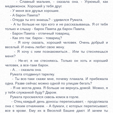
- Славный мальчик, - сказала она. - Угрюмый, как
медвежонок. Хороший у тебя друг.
- У меня все друзья хорошие.
- А барон Пампа?
- Откуда ты его знаешь? - удивился Румата.
- А ты больше ни про кого и не рассказываешь. Я от тебя
только и слышу - барон Пампа да барон Пампа.
- Барон Пампа - отличный товарищ.
- Как это так: барон - товарищ?
- Я хочу сказать, хороший человек. Очень добрый и
веселый. И очень любит свою жену.
- Я хочу с ним познакомиться... Или ты стесняешься
меня?
- Не-ет, я не стесняюсь. Только он хоть и хороший
человек, а все-таки барон.
- А... - сказала она.
Румата отодвинул тарелку.
- Ты все-таки скажи мне, почему плакала. И прибежала
одна. Разве сейчас можно одной по улицам бегать?
- Я не могла дома. Я больше не вернусь домой. Можно, я
у тебя служанкой буду? Даром.
Румата просмеялся сквозь комок в горле.
- Отец каждый день доносы переписывает, - продолжала
она с тихим отчаянием. - А бумаги, с которых переписывает,
все в крови. Ему их в Веселой Башне дают. И зачем ты