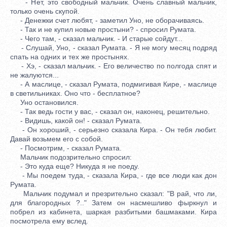
- Нет, это свободный мальчик. Очень славный мальчик,
только очень скупой.
- Денежки счет любят, - заметил Уно, не оборачиваясь.
- Так и не купил новые простыни? - спросил Румата.
- Чего там, - сказал мальчик. - И старые сойдут...
- Слушай, Уно, - сказал Румата. - Я не могу месяц подряд
спать на одних и тех же простынях.
- Хэ, - сказал мальчик. - Его величество по полгода спят и
не жалуются...
- А маслице, - сказал Румата, подмигивая Кире, - маслице
в светильниках. Оно что - бесплатное?
Уно остановился.
- Так ведь гости у вас, - сказал он, наконец, решительно.
- Видишь, какой он! - сказал Румата.
- Он хороший, - серьезно сказала Кира. - Он тебя любит.
Давай возьмем его с собой.
- Посмотрим, - сказал Румата.
Мальчик подозрительно спросил:
- Это куда еще? Никуда я не поеду.
- Мы поедем туда, - сказала Кира, - где все люди как дон
Румата.
Мальчик подумал и презрительно сказал: "В рай, что ли,
для благородных ?.." Затем он насмешливо фыркнул и
побрел из кабинета, шаркая разбитыми башмаками. Кира
посмотрела ему вслед.