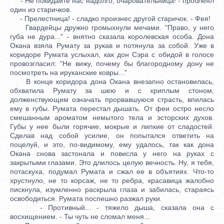
- Не покидайте нас надолго, очаровательница! - проблеял
один из старичков.
- Прелестница! - сладко произнес другой старичок. - Фея!
Гвардейцы дружно громыхнули мечами. "Право, у него
губа не дура..." - внятно сказала королевская особа. Дона
Окана взяла Румату за рукав и потянула за собой. Уже в
коридоре Румата услыхал, как дон Сэра с обидой в голосе
провозгласил: "Не вижу, почему бы благородному дону не
посмотреть на ируканские ковры..."
В конце коридора дона Окана внезапно остановилась,
обхватила Румату за шею и с хриплым стоном,
долженствующим означать прорвавшуюся страсть, впилась
ему в губы. Румата перестал дышать. От феи остро несло
смешанным ароматом немытого тела и эсторских духов.
Губы у нее были горячие, мокрые и липкие от сладостей.
Сделав над собой усилие, он попытался ответить на
поцелуй, и это, по-видимому, ему удалось, так как дона
Окана снова застонала и повисла у него на руках с
закрытыми глазами. Это длилось целую вечность. Ну, я тебя,
потаскуха, подумал Румата и сжал ее в объятиях. Что-то
хрустнуло, не то корсаж, не то ребра, красавица жалобно
пискнула, изумленно раскрыла глаза и забилась, стараясь
освободиться. Румата поспешно разжал руки.
- Противный... - тяжело дыша, сказала она с
восхищением. - Ты чуть не сломал меня...