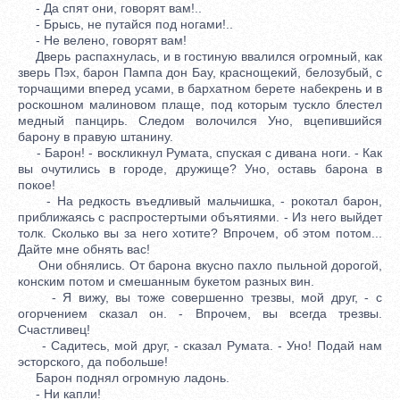
- Да спят они, говорят вам!..
- Брысь, не путайся под ногами!..
- Не велено, говорят вам!
Дверь распахнулась, и в гостиную ввалился огромный, как
зверь Пэх, барон Пампа дон Бау, краснощекий, белозубый, с
торчащими вперед усами, в бархатном берете набекрень и в
роскошном малиновом плаще, под которым тускло блестел
медный панцирь. Следом волочился Уно, вцепившийся
барону в правую штанину.
- Барон! - воскликнул Румата, спуская с дивана ноги. - Как
вы очутились в городе, дружище? Уно, оставь барона в
покое!
- На редкость въедливый мальчишка, - рокотал барон,
приближаясь с распростертыми объятиями. - Из него выйдет
толк. Сколько вы за него хотите? Впрочем, об этом потом...
Дайте мне обнять вас!
Они обнялись. От барона вкусно пахло пыльной дорогой,
конским потом и смешанным букетом разных вин.
- Я вижу, вы тоже совершенно трезвы, мой друг, - с
огорчением сказал он. - Впрочем, вы всегда трезвы.
Счастливец!
- Садитесь, мой друг, - сказал Румата. - Уно! Подай нам
эсторского, да побольше!
Барон поднял огромную ладонь.
- Ни капли!