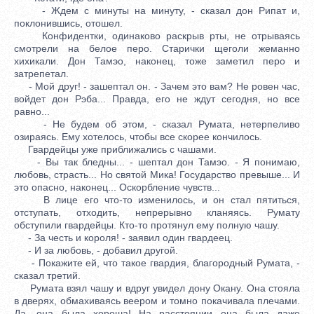
- Ждем с минуты на минуту, - сказал дон Рипат и,
поклонившись, отошел.
Конфидентки, одинаково раскрыв рты, не отрываясь
смотрели на белое перо. Старички щеголи жеманно
хихикали. Дон Тамэо, наконец, тоже заметил перо и
затрепетал.
- Мой друг! - зашептал он. - Зачем это вам? Не ровен час,
войдет дон Рэба... Правда, его не ждут сегодня, но все
равно...
- Не будем об этом, - сказал Румата, нетерпеливо
озираясь. Ему хотелось, чтобы все скорее кончилось.
Гвардейцы уже приближались с чашами.
- Вы так бледны... - шептал дон Тамэо. - Я понимаю,
любовь, страсть... Но святой Мика! Государство превыше... И
это опасно, наконец... Оскорбление чувств...
В лице его что-то изменилось, и он стал пятиться,
отступать, отходить, непрерывно кланяясь. Румату
обступили гвардейцы. Кто-то протянул ему полную чашу.
- За честь и короля! - заявил один гвардеец.
- И за любовь, - добавил другой.
- Покажите ей, что такое гвардия, благородный Румата, -
сказал третий.
Румата взял чашу и вдруг увидел дону Окану. Она стояла
в дверях, обмахиваясь веером и томно покачивала плечами.
Да, она была хороша! На расстоянии она была даже