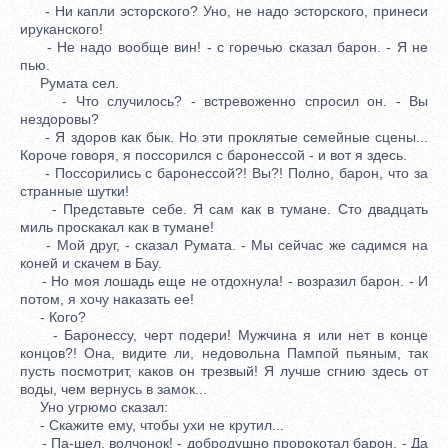
- Ни капли эсторского? Уно, не надо эсторского, принеси
ируканского!
- Не надо вообще вин! - с горечью сказал барон. - Я не
пью.
Румата сел.
- Что случилось? - встревоженно спросил он. - Вы
нездоровы?
- Я здоров как бык. Но эти проклятые семейные сцены...
Короче говоря, я поссорился с баронессой - и вот я здесь.
- Поссорились с баронессой?! Вы?! Полно, барон, что за
странные шутки!
- Представьте себе. Я сам как в тумане. Сто двадцать
миль проскакал как в тумане!
- Мой друг, - сказал Румата. - Мы сейчас же садимся на
коней и скачем в Бау.
- Но моя лошадь еще не отдохнула! - возразил барон. - И
потом, я хочу наказать ее!
- Кого?
- Баронессу, черт подери! Мужчина я или нет в конце
концов?! Она, видите ли, недовольна Пампой пьяным, так
пусть посмотрит, каков он трезвый! Я лучше сгнию здесь от
воды, чем вернусь в замок...
Уно угрюмо сказал:
- Скажите ему, чтобы ухи не крутил...
- Па-шел, волчонок! - добродушно пророкотал барон. - Да