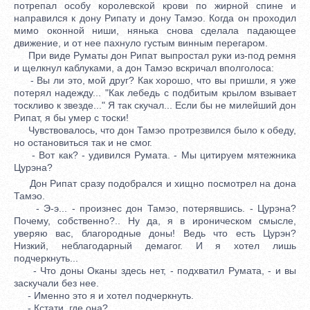
потрепал особу королевской крови по жирной спине и
направился к дону Рипату и дону Тамэо. Когда он проходил
мимо оконной ниши, нянька снова сделала падающее
движение, и от нее пахнуло густым винным перегаром.
При виде Руматы дон Рипат выпростал руки из-под ремня
и щелкнул каблуками, а дон Тамэо вскричал вполголоса:
- Вы ли это, мой друг? Как хорошо, что вы пришли, я уже
потерял надежду... "Как лебедь с подбитым крылом взывает
тоскливо к звезде..." Я так скучал... Если бы не милейший дон
Рипат, я бы умер с тоски!
Чувствовалось, что дон Тамэо протрезвился было к обеду,
но остановиться так и не смог.
- Вот как? - удивился Румата. - Мы цитируем мятежника
Цурэна?
Дон Рипат сразу подобрался и хищно посмотрел на дона
Тамэо.
- Э-э... - произнес дон Тамэо, потерявшись. - Цурэна?
Почему, собственно?.. Ну да, я в ироническом смысле,
уверяю вас, благородные доны! Ведь что есть Цурэн?
Низкий, неблагодарный демагог. И я хотел лишь
подчеркнуть...
- Что доны Оканы здесь нет, - подхватил Румата, - и вы
заскучали без нее.
- Именно это я и хотел подчеркнуть.
- Кстати, где она?