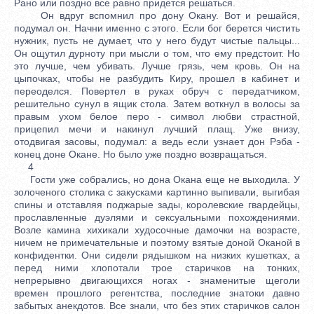
Рано или поздно все равно придется решаться.
Он вдруг вспомнил про дону Окану. Вот и решайся,
подумал он. Начни именно с этого. Если бог берется чистить
нужник, пусть не думает, что у него будут чистые пальцы...
Он ощутил дурноту при мысли о том, что ему предстоит. Но
это лучше, чем убивать. Лучше грязь, чем кровь. Он на
цыпочках, чтобы не разбудить Киру, прошел в кабинет и
переоделся. Повертел в руках обруч с передатчиком,
решительно сунул в ящик стола. Затем воткнул в волосы за
правым ухом белое перо - символ любви страстной,
прицепил мечи и накинул лучший плащ. Уже внизу,
отодвигая засовы, подумал: а ведь если узнает дон Рэба -
конец доне Окане. Но было уже поздно возвращаться.
4
Гости уже собрались, но дона Окана еще не выходила. У
золоченого столика с закусками картинно выпивали, выгибая
спины и отставляя поджарые зады, королевские гвардейцы,
прославленные дуэлями и сексуальными похождениями.
Возле камина хихикали худосочные дамочки на возрасте,
ничем не примечательные и поэтому взятые доной Оканой в
конфидентки. Они сидели рядышком на низких кушетках, а
перед ними хлопотали трое старичков на тонких,
непрерывно двигающихся ногах - знаменитые щеголи
времен прошлого регентства, последние знатоки давно
забытых анекдотов. Все знали, что без этих старичков салон