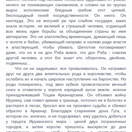
ничего не понимающих сановников, и словно на их трупах
вырос исполинским бледным грибом этот цепкий,
беспощадный гений посредственности. Он никто. Он
ниоткуда. Это не могучий ум при слабом государе, каких
знала история, не великий и страшный человек, отдающий
всю жизнь идее борьбы за объединение страны во имя
автократии. Это не златолюбец-временщик, думающий лишь
о золоте и бабах, убивающий направо и налево ради власти
и властвующий, чтобы убивать. Шепотом поговаривают
даже, что он и не дон Рэба вовсе, что дон Рэба - совсем
другой человек, а этот бог знает кто, оборотень, двойник,
подменыш...
Что он ни задумывал, все проваливалось. Он натравил
друг на друга два влиятельных рода в королевстве, чтобы
ослабить их и начать широкое наступление на баронство. Но
роды помирились, под звон кубков провозгласили вечный
союз и отхватили у короля изрядный кусок земли, искони
принадлежавший Тоцам Арканарским. Он объявил войну
Ирукану, сам повел армию к границе, потопил ее в болотах и
растерял в лесах, бросил все на произвол судьбы и сбежал
обратно в Арканар. Благодаря стараниям дона Гуга, о
котором он, конечно, и не подозревал, ему удалось добиться
у герцога Ируканского мира - ценой двух пограничных
городов, а затем королю пришлось выскрести до дна
опустевшую казну, чтобы бороться с крестьянскими