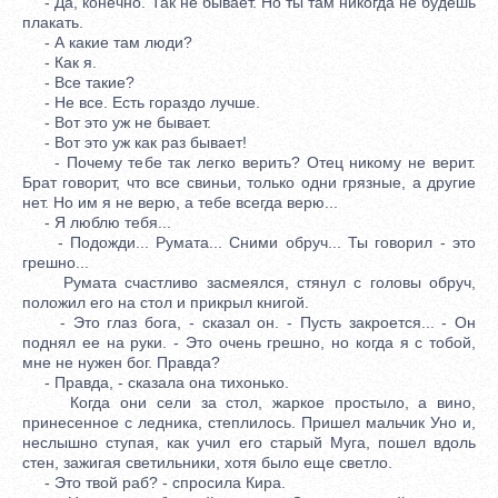
- Да, конечно. Так не бывает. Но ты там никогда не будешь
плакать.
- А какие там люди?
- Как я.
- Все такие?
- Не все. Есть гораздо лучше.
- Вот это уж не бывает.
- Вот это уж как раз бывает!
- Почему тебе так легко верить? Отец никому не верит.
Брат говорит, что все свиньи, только одни грязные, а другие
нет. Но им я не верю, а тебе всегда верю...
- Я люблю тебя...
- Подожди... Румата... Сними обруч... Ты говорил - это
грешно...
Румата счастливо засмеялся, стянул с головы обруч,
положил его на стол и прикрыл книгой.
- Это глаз бога, - сказал он. - Пусть закроется... - Он
поднял ее на руки. - Это очень грешно, но когда я с тобой,
мне не нужен бог. Правда?
- Правда, - сказала она тихонько.
Когда они сели за стол, жаркое простыло, а вино,
принесенное с ледника, степлилось. Пришел мальчик Уно и,
неслышно ступая, как учил его старый Муга, пошел вдоль
стен, зажигая светильники, хотя было еще светло.
- Это твой раб? - спросила Кира.