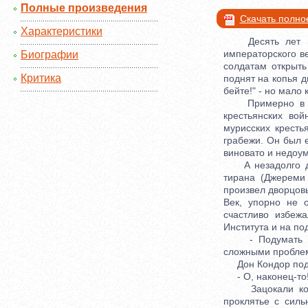
Полные произведения
Скачать полно
Характеристики
Десять лет наз
императорского в
Биографии
солдатам открыть
Критика
поднят на копья д
бейте!" - но мало 
Примерно в то ж
крестьянских во
мурисских кресть
грабежи. Он был е
виновато и недоум
А незадолго до 
тирана (Джереми
произвел дворцовы
Век, упорно не 
счастливо избеж
Института и на по
- Подумать толь
сложными проблем
Дон Кондор подн
- О, наконец-то! 
Зацокали копыта
проклятье с силь