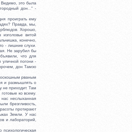
. Видимо, это была
ородный дон..." -
ня проиграть ему
адях? Правда, мы,
ерблюдов. Хорошо,
 изголовье витой
льчишка, конечно,
то - лишние слухи.
ая. Не зарубил бы
бъявили, что для
я уличной погони -
прочем, дон Тамэо
 роскошным рваным
ся и размышлять о
у не приходит. Там
готовые ко всему.
У нас неслыханная
ыли брезгливость,
красоты протирают
ыках Земли. У нас
ов и лабораторий,
о психологическая