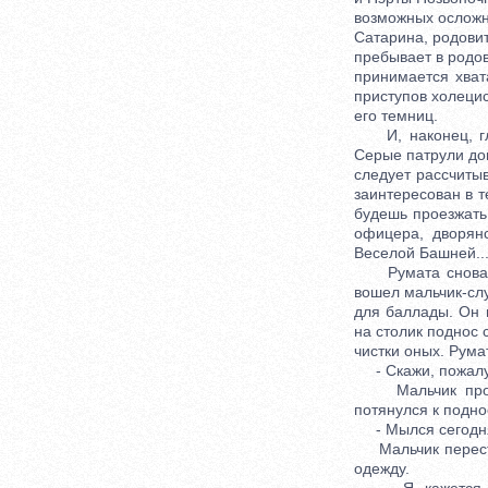
возможных осложн
Сатарина, родовит
пребывает в родов
принимается хват
приступов холецис
его темниц.
И, наконец, глав
Серые патрули дон
следует рассчиты
заинтересован в т
будешь проезжать
офицера, дворян
Веселой Башней..
Румата снова не
вошел мальчик-слу
для баллады. Он 
на столик поднос 
чистки оных. Рума
- Скажи, пожалуй
Мальчик промолч
потянулся к подно
- Мылся сегодня?
Мальчик переступ
одежду.