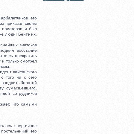
рбалетчиков его
ьм приказал своим
х приставов и был
же люди! Бейте их,
пнейших знатоков
поднял восстание
ытаясь прекратить
г и только смотрел
езы...
дент кайсанского
с того ни с сего
я внедрить Золотой
ву сумасшедшего,
ндой сотрудников
жает, что самыми
алось энергичное
 постельничий его