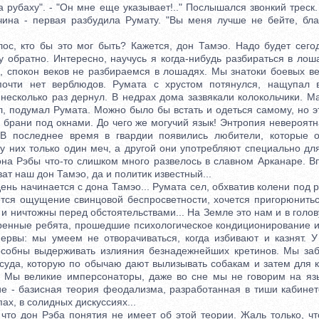
а рубаху". - "Он мне еще указывает!.." Послышался звонкий треск
ина - первая разбудила Румату. "Вы меня лучше не бейте, благ
 кто бы это мог быть? Кажется, дон Тамэо. Надо будет сегод
у обратно. Интересно, научусь я когда-нибудь разбираться в лош
, спокон веков не разбираемся в лошадях. Мы знатоки боевых в
почти нет верблюдов. Румата с хрустом потянулся, нащупал в
несколько раз дернул. В недрах дома зазвякали колокольчики. Ма
л, подумал Румата. Можно было бы встать и одеться самому, но э
 брани под окнами. До чего же могучий язык! Энтропия невероятн
. В последнее время в гвардии появились любители, которые о
у них только один меч, а другой они употребляют специально дл
она Рэбы что-то слишком много развелось в славном Арканаре. В
ват наш дон Тамэо, да и политик известный...
нь начинается с дона Тамэо... Румата сел, обхватив колени под
тся ощущение свинцовой беспросветности, хочется пригорюнить
 и ничтожны перед обстоятельствами... На Земле это нам и в голов
ренные ребята, прошедшие психологическое кондиционирование и 
ервы: мы умеем не отворачиваться, когда избивают и казнят. 
собны выдерживать излияния безнадежнейших кретинов. Мы заб
осуда, которую по обычаю дают вылизывать собакам и затем для 
 Мы великие имперсонаторы, даже во сне мы не говорим на яз
ие - базисная теория феодализма, разработанная в тиши кабинет
ах, в солидных дискуссиях...
 дон Рэба понятия не имеет об этой теории. Жаль только, чт