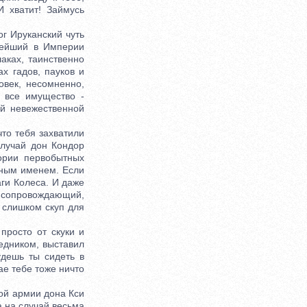
И хватит! Займусь
г Ируканский чуть
нейший в Империи
аках, таинственно
х гадов, пауков и
век, несомненно,
 все имущество -
ой невежественной
то тебя захватили
случай дон Кондор
ории первобытных
жным именем. Если
аги Колеса. И даже
 сопровождающий,
 слишком скуп для
просто от скуки и
едником, выставил
удешь ты сидеть в
ае тебе тоже ничто
ой армии дона Кси
а на случай весьма