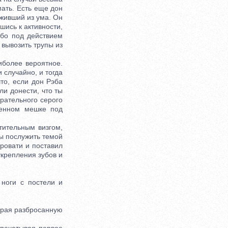
ать. Есть еще дон
ыживший из ума. Он
шись к активности,
ибо под действием
 вывозить трупы из
иболее вероятное.
 случайно, и тогда
то, если дон Рэба
ли донести, что ты
рательного серого
менном мешке под
ительным визгом,
бы послужить темой
ровати и поставил
укрепления зубов и
ноги с постели и
ирая разбросанную