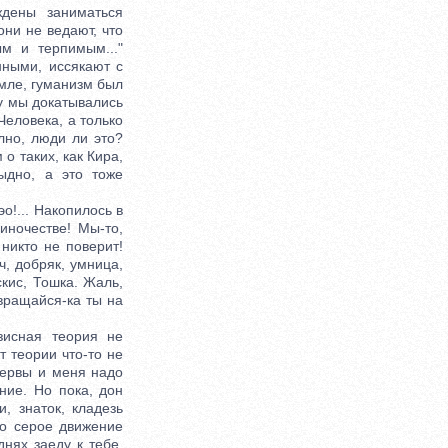
ждены заниматься
они не ведают, что
м и терпимым..."
нными, иссякают с
мле, гуманизм был
у мы докатывались
Человека, а только
лно, люди ли это?
о таких, как Кира,
ыдно, а это тоже
!... Накопилось в
иночестве! Мы-то,
никто не поверит!
ч, добряк, умница,
скис, Тошка. Жаль,
вращайся-ка ты на
исная теория не
т теории что-то не
 нервы и меня надо
ние. Но пока, дон
и, знаток, кладезь
то серое движение
днях заеду к тебе,