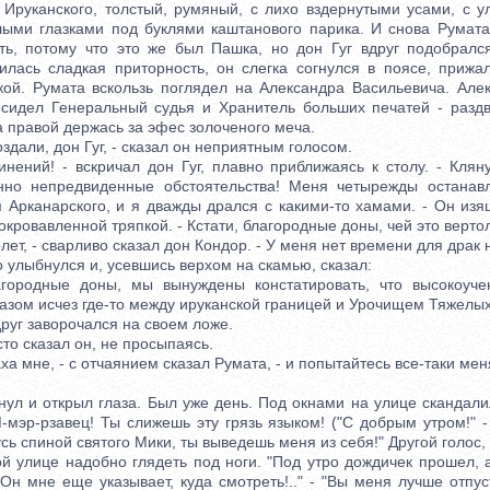
а Ируканского, толстый, румяный, с лихо вздернутыми усами, с у
ыми глазками под буклями каштанового парика. И снова Румат
ть, потому что это же был Пашка, но дон Гуг вдруг подобралс
лась сладкая приторность, он слегка согнулся в поясе, прижа
кой. Румата вскользь поглядел на Александра Васильевича. Але
 сидел Генеральный судья и Хранитель больших печатей - раздв
 а правой держась за эфес золоченого меча.
али, дон Гуг, - сказал он неприятным голосом.
ий! - вскричал дон Гуг, плавно приближаясь к столу. - Клян
енно непредвиденные обстоятельства! Меня четырежды останавл
я Арканарского, и я дважды дрался с какими-то хамами. - Он из
окровавленной тряпкой. - Кстати, благородные доны, чей это верто
т, - сварливо сказал дон Кондор. - У меня нет времени для драк н
улыбнулся и, усевшись верхом на скамью, сказал:
одные доны, мы вынуждены констатировать, что высокоучен
азом исчез где-то между ируканской границей и Урочищем Тяжелых
г заворочался на своем ложе.
то сказал он, не просыпаясь.
 мне, - с отчаянием сказал Румата, - и попытайтесь все-таки меня
 и открыл глаза. Был уже день. Под окнами на улице скандалил
-мэр-рзавец! Ты слижешь эту грязь языком! ("С добрым утром!" 
усь спиной святого Мики, ты выведешь меня из себя!" Другой голос,
ой улице надобно глядеть под ноги. "Под утро дождичек прошел,
- "Он мне еще указывает, куда смотреть!.." - "Вы меня лучше отпу