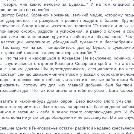
 говоря, мне как-то неловко за Будаха..." И на том спасибо! 
ше ни на что не способен.
тор Будах. Коренной ируканец, великий медик, которому герцо
ал дворянство, но раздумал и решил посадить в башню. Круп
олечению. Автор широко известного трактата "О травах и иных зл
причиною скорби, радости и успокоения, а равно о слюне и сока
 таковыми же и многими другими свойствами обладающих". Чело
 настоящий интеллигент, убежденный гуманист и бессребреник:
 Так кому же ты мог понадобиться, доктор Будах, в сумеречн
 в кровавой трясине заговоров и корыстолюбия?
что ты жив и находишься в Арканаре. Не исключено, конечно, ч
ы, спустившиеся с отрогов Красного Северного хребта. На этот 
ся с нашим другом Шуштулетидоводусом, специалистом по ист
 работает сейчас шаманом-эпилептиком у вождя с сорокапятисло
анаре, то прежде всего тебя могли захватить ночные работнички В
 прихватить, потому что для них главной добычей был бы твой
гравшийся дон. Но так или иначе они тебя не убьют: Вага Колесо
ть и какой-нибудь дурак барон. Безо всякого злого умысла, 
ого гостеприимства. Захотелось попировать с благородным собес
ников и затащил к себе в замок твоего сопровождающего. И б
пока доны не упьются до обалдения и не расстанутся. В этом случ
вшие где-то в Гниловражье остатки разбитой недавно крестьянск
ика, которых тайком подкармливает сейчас сам орел наш дон Рэб