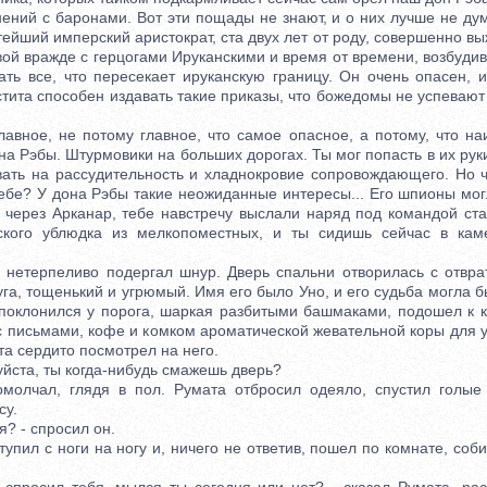
ений с баронами. Вот эти пощады не знают, и о них лучше не дум
ейший имперский аристократ, ста двух лет от роду, совершенно в
ой вражде с герцогами Ируканскими и время от времени, возбудив
ать все, что пересекает ируканскую границу. Он очень опасен, 
тита способен издавать такие приказы, что божедомы не успевают
ное, не потому главное, что самое опасное, а потому, что на
а Рэбы. Штурмовики на больших дорогах. Ты мог попасть в их руки
вать на рассудительность и хладнокровие сопровождающего. Но ч
ебе? У дона Рэбы такие неожиданные интересы... Его шпионы мог
 через Арканар, тебе навстречу выслали наряд под командой ста
ского ублюдка из мелкопоместных, и ты сидишь сейчас в ка
.
терпеливо подергал шнур. Дверь спальни отворилась с отврат
га, тощенький и угрюмый. Имя его было Уно, и его судьба могла 
поклонился у порога, шаркая разбитыми башмаками, подошел к к
с письмами, кофе и комком ароматической жевательной коры для 
та сердито посмотрел на него.
ста, ты когда-нибудь смажешь дверь?
ал, глядя в пол. Румата отбросил одеяло, спустил голые 
су.
 - спросил он.
ил с ноги на ногу и, ничего не ответив, пошел по комнате, соб