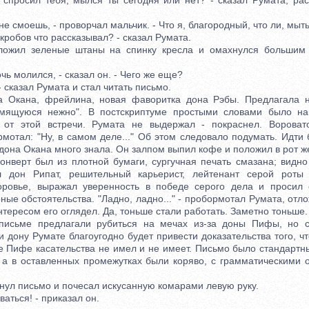
просил тебя, мылся ты сегодня или нет? - сказал Румата, рас
 смоешь, - проворчал мальчик. - Что я, благородный, что ли, мыт
робов что рассказывал? - сказал Румата.
л зеленые штаны на спинку кресла и омахнулся большим п
ь молился, - сказал он. - Чего же еще?
сказал Румата и стал читать письмо.
ана, фрейлина, новая фаворитка дона Рэбы. Предлагала н
томящуюся нежно". В постскриптуме простыми словами было нап
т от этой встречи. Румата не выдержал - покраснел. Вороват
мотал: "Ну, в самом деле..." Об этом следовало подумать. Идти
 дона Окана много знала. Он залпом выпил кофе и положил в рот ж
рт был из плотной бумаги, сургучная печать смазана; видно 
л дон Рипат, решительный карьерист, лейтенант серой роты 
оровье, выражал уверенность в победе серого дела и просил о
ные обстоятельства. "Ладно, ладно..." - пробормотал Румата, отл
интересом его оглядел. Да, тоньше стали работать. Заметно тоньше.
ме предлагали рубиться на мечах из-за доны Пифы, но со
 дону Румате благоугодно будет привести доказательства того, ч
е Пифе касательства не имел и не имеет. Письмо было стандартн
 а в оставленных промежутках были коряво, с грамматическими
 письмо и почесал искусанную комарами левую руку.
ться! - приказал он.