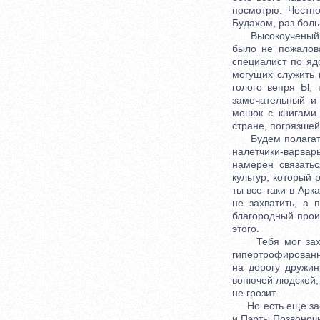
посмотрю. Честно
Будахом, раз боль
Высокоученый док
было не пожалов
специалист по яд
могущих служить 
голого вепря Ы,
замечательный и
мешок с книгами.
стране, погрязшей
Будем полагать, 
налетчики-варвар
намерен связать
культур, который
ты все-таки в Арк
не захватить, а
благородный прои
этого.
Тебя мог захвати
гипертрофированн
на дорогу дружин
вонючей людской, 
не грозит.
Но есть еще засе
и Пэрты Позвоночн