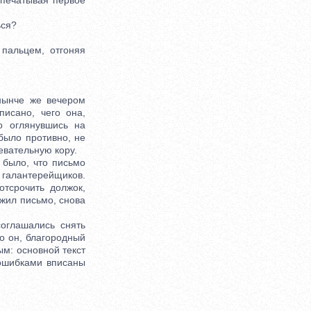
печатывая первое
ься?
альцем, отгоняя
ынче же вечером
исано, чего она,
о оглянувшись на
 было противно, не
евательную кору.
было, что письмо
галантерейщиков.
тсрочить должок,
ожил письмо, снова
глашались снять
то он, благородный
ым: основной текст
 ошибками вписаны