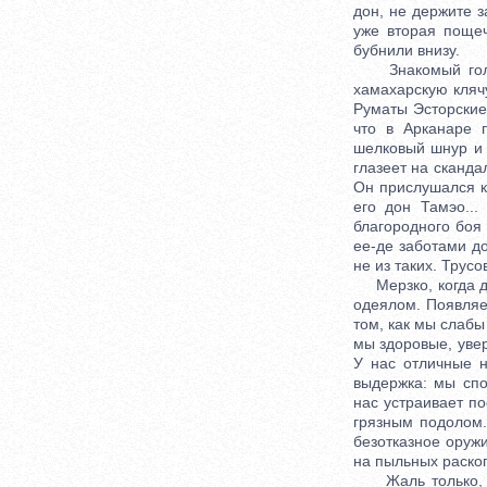
дон, не держите з
уже вторая пощеч
бубнили внизу.
Знакомый голос,
хамахарскую кляч
Руматы Эсторские
что в Арканаре 
шелковый шнур и 
глазеет на сканда
Он прислушался к
его дон Тамэо..
благородного боя 
ее-де заботами д
не из таких. Трусо
Мерзко, когда де
одеялом. Появляе
том, как мы слабы
мы здоровые, уве
У нас отличные н
выдержка: мы спо
нас устраивает п
грязным подолом.
безотказное оруж
на пыльных раскоп
Жаль только, что