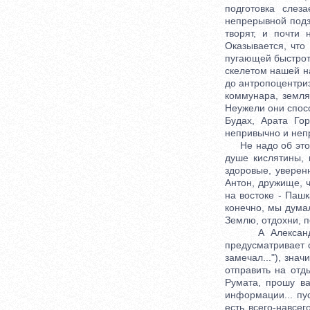
подготовка слез
непрерывной подза
творят, и почти
Оказывается, что
пугающей быстрот
скелетом нашей н
до антропоцентриз
коммунара, земля
Неужели они спосо
Будах, Арата Го
непривычно и непр
Не надо об этом,
душе кислятины, 
здоровые, уверен
Антон, дружище, ч
на востоке - Пашк
конечно, мы дума
Землю, отдохни, п
А Александр Ва
предусматривает с
замечал..."), зна
отправить на отд
Румата, прошу вас
информации... пу
есть всего-навсег