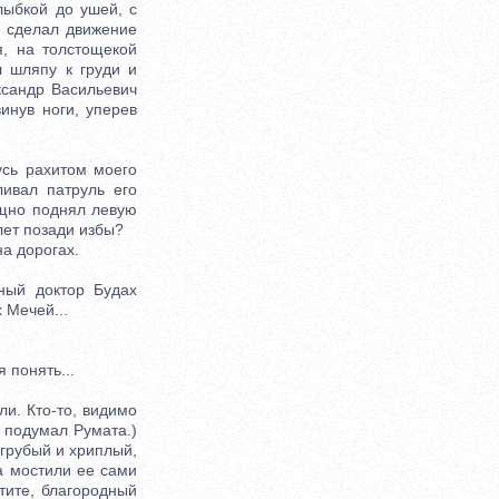
лыбкой до ушей, с
а сделал движение
я, на толстощекой
л шляпу к груди и
ксандр Васильевич
инув ноги, уперев
усь рахитом моего
ивал патруль его
ящно поднял левую
лет позади избы?
а дорогах.
ый доктор Будах
 Мечей...
 понять...
и. Кто-то, видимо
- подумал Румата.)
 грубый и хриплый,
 а мостили ее сами
стите, благородный