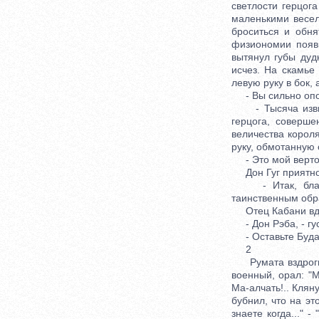
светлости герцог
маленькими весел
броситься и обня
физиономии появи
вытянул губы дуд
исчез. На скамье
левую руку в бок,
- Вы сильно опозд
- Тысяча извинен
герцога, соверш
величества корол
руку, обмотанную 
- Это мой вертоле
Дон Гуг приятно 
- Итак, благор
таинственным обр
Отец Кабани вдру
- Дон Рэба, - гус
- Оставьте Будаха
2
Румата вздрогнул
военный, орал: "М
Ма-алчать!.. Клян
бубнил, что на эт
знаете когда..." 