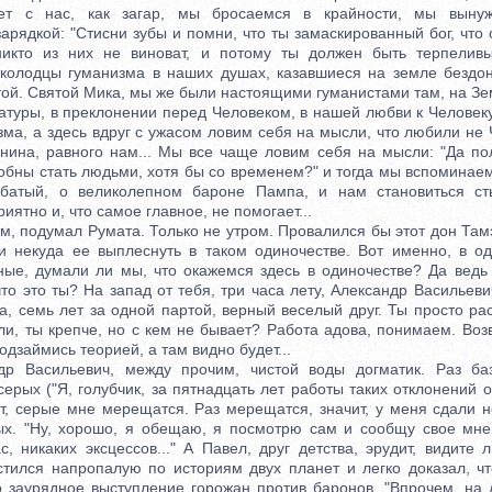
ает с нас, как загар, мы бросаемся в крайности, мы выну
рядкой: "Стисни зубы и помни, что ты замаскированный бог, что 
 никто из них не виноват, и потому ты должен быть терпеливы
 колодцы гуманизма в наших душах, казавшиеся на земле бездо
ой. Святой Мика, мы же были настоящими гуманистами там, на Зе
атуры, в преклонении перед Человеком, в нашей любви к Человек
ма, а здесь вдруг с ужасом ловим себя на мысли, что любили не 
нина, равного нам... Мы все чаще ловим себя на мысли: "Да по
бны стать людьми, хотя бы со временем?" и тогда мы вспоминаем 
рбатый, о великолепном бароне Пампа, и нам становиться ст
иятно и, что самое главное, не помогает...
 подумал Румата. Только не утром. Провалился бы этот дон Тамэо
и некуда ее выплеснуть в таком одиночестве. Вот именно, в од
ные, думали ли мы, что окажемся здесь в одиночестве? Да ведь 
то это ты? На запад от тебя, три часа лету, Александр Васильеви
а, семь лет за одной партой, верный веселый друг. Ты просто ра
ли, ты крепче, но с кем не бывает? Работа адова, понимаем. Воз
одзаймись теорией, а там видно будет...
сильевич, между прочим, чистой воды догматик. Раз баз
ерых ("Я, голубчик, за пятнадцать лет работы таких отклонений о
чит, серые мне мерещатся. Раз мерещатся, значит, у меня сдали
ых. "Ну, хорошо, я обещаю, я посмотрю сам и сообщу свое мне
, никаких эксцессов..." А Павел, друг детства, эрудит, видите л
стился напропалую по историям двух планет и легко доказал, ч
о заурядное выступление горожан против баронов. "Впрочем, на 