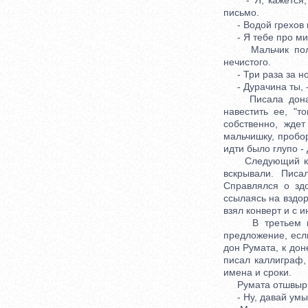
- Я, кажется, с
письмо.
- Водой грехов не
- Я тебе про мик
Мальчик положи
нечистого.
- Три раза за ноч
- Дурачина ты, - 
Писала дона Ок
навестить ее, "
собственно, жде
мальчишку, пробор
идти было глупо -
Следующий конве
вскрывали. Писа
Справлялся о зд
ссылаясь на вздор
взял конверт и с 
В третьем пись
предложение, если
дон Румата, к дон
писал каллиграф,
имена и сроки.
Румата отшвырнул
- Ну, давай умыва