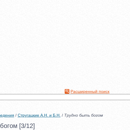
Расширенный поиск
ведения
/
Стругацкие А.Н. и Б.Н.
/
Трудно быть богом
богом [3/12]