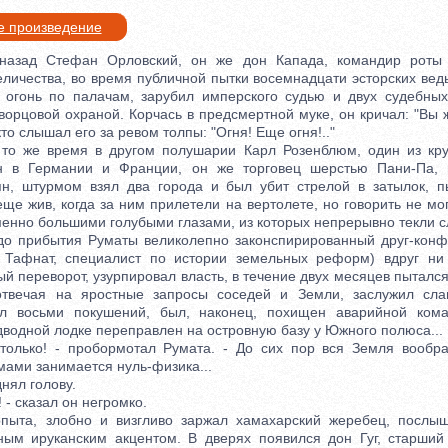
е произведение
ад Стефан Орловский, он же дон Капада, командир роты а
еличества, во время публичной пытки восемнадцати эсторских вед
 огонь по палачам, зарубил имперского судью и двух судебны
ворцовой охраной. Корчась в предсмертной муке, он кричал: "Вы 
кто слышал его за ревом толпы: "Огня! Еще огня!.."
е время в другом полушарии Карл Розенблюм, один из кру
йн в Германии и Франции, он же торговец шерстью Пани-Па, 
ян, штурмом взял два города и был убит стрелой в затылок, п
ще жив, когда за ним прилетели на вертолете, но говорить не мо
енно большими голубыми глазами, из которых непрерывно текли сл
прибытия Руматы великолепно законспирированный друг-конфи
 Тафнат, специалист по истории земельных реформ) вдруг ни 
й переворот, узурпировал власть, в течение двух месяцев пыталс
отвечая на яростные запросы соседей и Земли, заслужил сла
ал восьми покушений, был, наконец, похищен аварийной кома
дводной лодке переправлен на островную базу у Южного полюса...
ко! - пробормотал Румата. - До сих пор вся Земля вообра
ами занимается нуль-физика...
ял голову.
- сказал он негромко.
, злобно и визгливо заржал хамахарский жеребец, послыш
ным ируканским акцентом. В дверях появился дон Гуг, старший