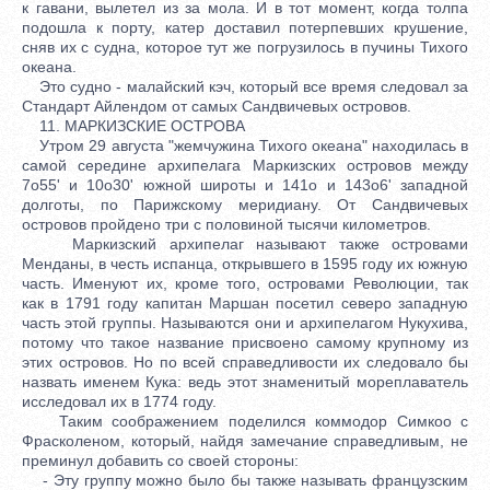
к гавани, вылетел из за мола. И в тот момент, когда толпа
подошла к порту, катер доставил потерпевших крушение,
сняв их с судна, которое тут же погрузилось в пучины Тихого
океана.
Это судно - малайский кэч, который все время следовал за
Стандарт Айлендом от самых Сандвичевых островов.
11. МАРКИЗСКИЕ ОСТРОВА
Утром 29 августа "жемчужина Тихого океана" находилась в
самой середине архипелага Маркизских островов между
7o55' и 10o30' южной широты и 141o и 143o6' западной
долготы, по Парижскому меридиану. От Сандвичевых
островов пройдено три с половиной тысячи километров.
Маркизский архипелаг называют также островами
Менданы, в честь испанца, открывшего в 1595 году их южную
часть. Именуют их, кроме того, островами Революции, так
как в 1791 году капитан Маршан посетил северо западную
часть этой группы. Называются они и архипелагом Нукухива,
потому что такое название присвоено самому крупному из
этих островов. Но по всей справедливости их следовало бы
назвать именем Кука: ведь этот знаменитый мореплаватель
исследовал их в 1774 году.
Таким соображением поделился коммодор Симкоо с
Фрасколеном, который, найдя замечание справедливым, не
преминул добавить со своей стороны:
- Эту группу можно было бы также называть французским