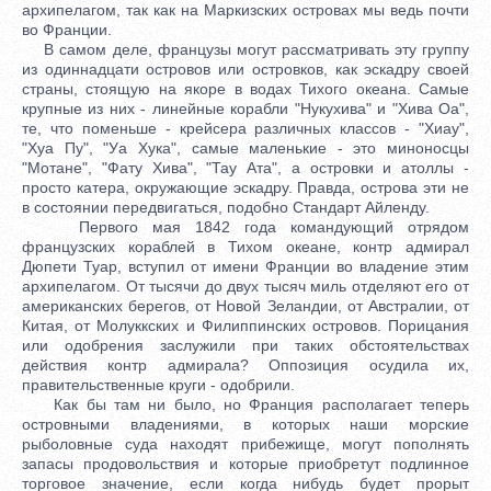
архипелагом, так как на Маркизских островах мы ведь почти
во Франции.
В самом деле, французы могут рассматривать эту группу
из одиннадцати островов или островков, как эскадру своей
страны, стоящую на якоре в водах Тихого океана. Самые
крупные из них - линейные корабли "Нукухива" и "Хива Оа",
те, что поменьше - крейсера различных классов - "Хиау",
"Хуа Пу", "Уа Хука", самые маленькие - это миноносцы
"Мотане", "Фату Хива", "Тау Ата", а островки и атоллы -
просто катера, окружающие эскадру. Правда, острова эти не
в состоянии передвигаться, подобно Стандарт Айленду.
Первого мая 1842 года командующий отрядом
французских кораблей в Тихом океане, контр адмирал
Дюпети Туар, вступил от имени Франции во владение этим
архипелагом. От тысячи до двух тысяч миль отделяют его от
американских берегов, от Новой Зеландии, от Австралии, от
Китая, от Молуккских и Филиппинских островов. Порицания
или одобрения заслужили при таких обстоятельствах
действия контр адмирала? Оппозиция осудила их,
правительственные круги - одобрили.
Как бы там ни было, но Франция располагает теперь
островными владениями, в которых наши морские
рыболовные суда находят прибежище, могут пополнять
запасы продовольствия и которые приобретут подлинное
торговое значение, если когда нибудь будет прорыт