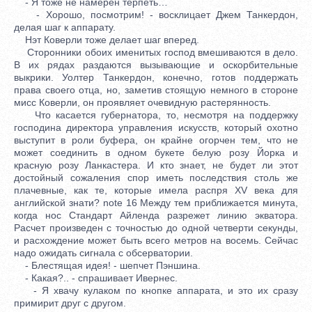
- Я тоже не намерен терпеть…
- Хорошо, посмотрим! - восклицает Джем Танкердон,
делая шаг к аппарату.
Нэт Коверли тоже делает шаг вперед.
Сторонники обоих именитых господ вмешиваются в дело.
В их рядах раздаются вызывающие и оскорбительные
выкрики. Уолтер Танкердон, конечно, готов поддержать
права своего отца, но, заметив стоящую немного в стороне
мисс Коверли, он проявляет очевидную растерянность.
Что касается губернатора, то, несмотря на поддержку
господина директора управления искусств, который охотно
выступит в роли буфера, он крайне огорчен тем, что не
может соединить в одном букете белую розу Йорка и
красную розу Ланкастера. И кто знает, не будет ли этот
достойный сожаления спор иметь последствия столь же
плачевные, как те, которые имела распря XV века для
английской знати? note 16 Между тем приближается минута,
когда нос Стандарт Айленда разрежет линию экватора.
Расчет произведен с точностью до одной четверти секунды,
и расхождение может быть всего метров на восемь. Сейчас
надо ожидать сигнала с обсерватории.
- Блестящая идея! - шепчет Пэншина.
- Какая?.. - спрашивает Ивернес.
- Я хвачу кулаком по кнопке аппарата, и это их сразу
примирит друг с другом.