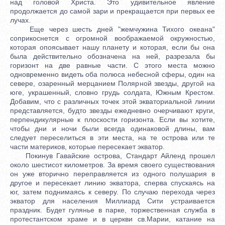
над головой Христа. Это удивительное явление
продолжается до самой зари и прекращается при первых ее
лучах.
Еще через шесть дней "жемчужина Тихого океана"
соприкоснется с огромной воображаемой окружностью,
которая опоясывает нашу планету и которая, если бы она
была действительно обозначена на ней, разрезала бы
горизонт на две равные части. С этого места можно
одновременно видеть оба полюса небесной сферы, один на
севере, озаренный мерцанием Полярной звезды, другой на
юге, украшенный, словно грудь солдата, Южным Крестом.
Добавим, что с различных точек этой экваториальной линии
представляется, будто звезды ежедневно очерчивают круги,
перпендикулярные к плоскости горизонта. Если вы хотите,
чтобы дни и ночи были всегда одинаковой длины, вам
следует переселиться в эти места, на те острова или те
части материков, которые пересекает экватор.
Покинув Гавайские острова, Стандарт Айленд прошел
около шестисот километров. За время своего существования
он уже вторично переправляется из одного полушария в
другое и пересекает линию экватора, сперва спускаясь на
юг, затем поднимаясь к северу. По случаю перехода через
экватор для населения Миллиард Сити устраивается
праздник. Будет гулянье в парке, торжественная служба в
протестантском храме и в церкви св.Марии, катание на