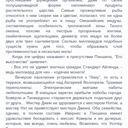
полушаровидной форме напоминают продукты
растительного царства. Самые прожорливые рыбы
относятся к ним скорее как к цветам; полагают, что ни одна
рыба не употребляет их в пищу. Океанийские медузы,
составляющие особенность тропической зоны Тихого
океана, похожи на пестрые прозрачные зонтики,
окаймленные щупальцами; диаметр этих медуз не более
двух или трех сантиметров. Сколько миллиардов подобных
существ нужно для того, чтобы образовать слой
протяженностью в несколько миль!
Когда эти цифры называют в присутствии Пэншина, "Его
высочество" заявляет:
- Все это не удивит знатных граждан Стандарт Айленда, -
ведь миллиард для них - ходячая монета!
Вечером население устремляется к "баку", то есть к
террасе, возвышающейся над батареей Волнореза. Трамваи
переполнены. Электрические экипажи набиты
любопытными. В изящных каретах прибыли набобы города.
Коверли и Танкердоны стараются держаться подальше друг
от друга… Мистер Джем не здоровается с мистером Нэтом, а
мистер Нэт не приветствует мистера Джема. Оба семейства,
однако, в полном составе. Ивернес и Пэншина имеют
удовольствие беседовать с миссис Коверли и ее дочерью,
которые, как всегда, очень любезны. Возможно, что Уолтер