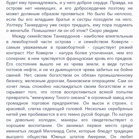
будет ему принадлежать, и у него доброе сердце. Правда, на
острове нет неимущих, и его добросердечие поэтому не
может должным образом проявиться. Но было бы неплохо,
если бы его младшие братья и сестры походили на него.
Уолтеру Танкердону уже скоро тридцать, ему пора подумать
о женитьбе. Помышляет ли он об этом? Скоро увидим.
Между семейством Танкердонов - наиболее влиятельным
в левобортной части острова - и семейством Коверли -
самым уважаемым в правобортной - существует резкий
контраст. Нэт Коверли - натура более утонченная, чем его
соперник: в нем чувствуется французская кровь его предков.
Его состояние вышло не из чрева земли, в виде густых
потоков нефти, и не из дымящегося чрева забитых на бойне
свиней. Нет, своим богатством он обязан промышленному
бизнесу, железным дорогам, банковским операциям. Сам он
хочет лишь спокойно наслаждаться своим богатством и не
скрывает того, что готов воспротивиться всякой попытке
превратить "жемчужину Тихого океана" в огромный завод или
громадное торговое предприятие. Он высок и строен, с
красивой, слегка седеющей головой. Несколько серебряных
нитей уже пробиваются в его темно русой бороде. По натуре
он довольно холоден, манеры его свидетельствуют о
хорошем воспитании. Он занимал первое место среди
именитых людей Миллиард Сити, которые блюдут традиции
высшего общества Южных штатов Америки; Он любит