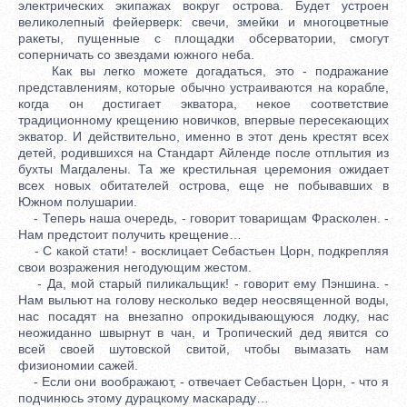
электрических экипажах вокруг острова. Будет устроен
великолепный фейерверк: свечи, змейки и многоцветные
ракеты, пущенные с площадки обсерватории, смогут
соперничать со звездами южного неба.
Как вы легко можете догадаться, это - подражание
представлениям, которые обычно устраиваются на корабле,
когда он достигает экватора, некое соответствие
традиционному крещению новичков, впервые пересекающих
экватор. И действительно, именно в этот день крестят всех
детей, родившихся на Стандарт Айленде после отплытия из
бухты Магдалены. Та же крестильная церемония ожидает
всех новых обитателей острова, еще не побывавших в
Южном полушарии.
- Теперь наша очередь, - говорит товарищам Фрасколен. -
Нам предстоит получить крещение…
- С какой стати! - восклицает Себастьен Цорн, подкрепляя
свои возражения негодующим жестом.
- Да, мой старый пиликальщик! - говорит ему Пэншина. -
Нам выльют на голову несколько ведер неосвященной воды,
нас посадят на внезапно опрокидывающуюся лодку, нас
неожиданно швырнут в чан, и Тропический дед явится со
всей своей шутовской свитой, чтобы вымазать нам
физиономии сажей.
- Если они воображают, - отвечает Себастьен Цорн, - что я
подчинюсь этому дурацкому маскараду…