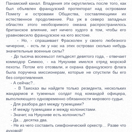
Панамский канал. Владения эти округлились после того, как
был объявлен французский протекторат над островами
Помету и островами Общества, составляющими их
естественное продолжение. Раз уж в северо западных
областях этого необозримого океана распространилось
британское влияние, нет ничего худого в том, чтобы его
уравновесило французское на юго востоке.
- Но, - спрашивает Фрасколен у своего любезного
чичероне, - есть ли у нас на этих островах сколько нибудь
значительные военные силы?
- До тысяча восемьсот пятьдесят девятого года, - отвечает
коммодор Симкоо, - на Нукухиве имелся отряд морской
пехоты. Потом его отозвали, и охрана французского флага
была поручена миссионерам, которые не спустили бы его
без сопротивления.
- А сейчас?..
- В Таиохаэ вы найдете только резидента, нескольких
жандармов и туземных солдат под командой офицера,
выполняющего одновременно обязанности мирового судьи.
- Для разбора дел между туземцами?
- И между туземцами и между колонистами.
- Значит, на Нукухиве есть колонисты?
- Да… десятка два.
- Не из чего составить симфонический оркестр… Разве что
духовой!