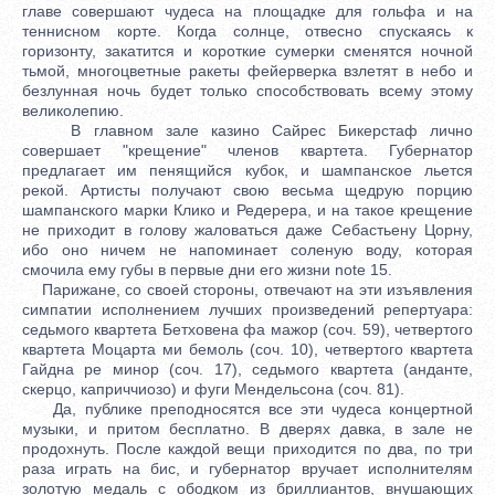
главе совершают чудеса на площадке для гольфа и на
теннисном корте. Когда солнце, отвесно спускаясь к
горизонту, закатится и короткие сумерки сменятся ночной
тьмой, многоцветные ракеты фейерверка взлетят в небо и
безлунная ночь будет только способствовать всему этому
великолепию.
В главном зале казино Сайрес Бикерстаф лично
совершает "крещение" членов квартета. Губернатор
предлагает им пенящийся кубок, и шампанское льется
рекой. Артисты получают свою весьма щедрую порцию
шампанского марки Клико и Редерера, и на такое крещение
не приходит в голову жаловаться даже Себастьену Цорну,
ибо оно ничем не напоминает соленую воду, которая
смочила ему губы в первые дни его жизни note 15.
Парижане, со своей стороны, отвечают на эти изъявления
симпатии исполнением лучших произведений репертуара:
седьмого квартета Бетховена фа мажор (соч. 59), четвертого
квартета Моцарта ми бемоль (соч. 10), четвертого квартета
Гайдна ре минор (соч. 17), седьмого квартета (анданте,
скерцо, каприччиозо) и фуги Мендельсона (соч. 81).
Да, публике преподносятся все эти чудеса концертной
музыки, и притом бесплатно. В дверях давка, в зале не
продохнуть. После каждой вещи приходится по два, по три
раза играть на бис, и губернатор вручает исполнителям
золотую медаль с ободком из бриллиантов, внушающих