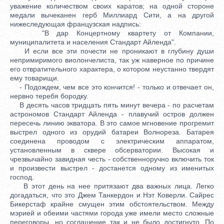
уважение количеством своих каратов; на одной стороне
медали вычеканен герб Миллиард Сити, а на другой
нижеследующая французская надпись:
"В дар Концертному квартету от Компании,
муниципалитета и населения Стандарт Айленда".
И если все эти почести не проникают в глубину души
непримиримого виолончелиста, так уж наверное по причине
его отвратительного характера, о котором неустанно твердят
ему товарищи.
- Подождем, чем все это кончится! - только и отвечает он,
нервно теребя бородку.
В десять часов тридцать пять минут вечера - по расчетам
астрономов Стандарт Айленда - плавучий остров должен
пересечь линию экватора. В это самое мгновение прогремит
выстрел одного из орудий батареи Волнореза. Батарея
соединена проводом с электрическим аппаратом,
установленным в сквере обсерватории. Высокая и
чрезвычайно завидная честь - собственноручно включить ток
и произвести выстрел - достанется одному из именитых
господ.
В этот день на нее притязают два важных лица. Легко
догадаться, что это Джем Танкердон и Нэт Коверли. Сайрес
Бикерстаф крайне смущен этим обстоятельством. Между
мэрией и обеими частями города уже имели место сложные
переговоры, но соглашение так и не было достигнуто. По