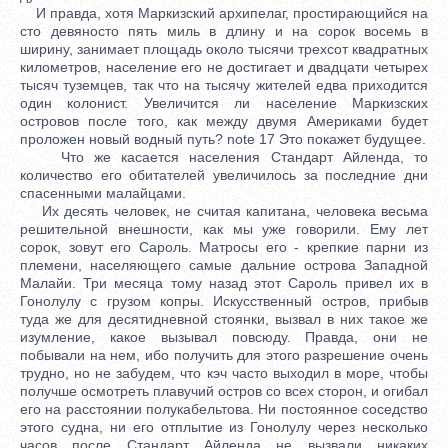
И правда, хотя Маркизский архипелаг, простирающийся на
сто девяносто пять миль в длину и на сорок восемь в
ширину, занимает площадь около тысячи трехсот квадратных
километров, население его не достигает и двадцати четырех
тысяч туземцев, так что на тысячу жителей едва приходится
один колонист. Увеличится ли население Маркизских
островов после того, как между двумя Америками будет
проложен новый водный путь? note 17 Это покажет будущее.
Что же касается населения Стандарт Айленда, то
количество его обитателей увеличилось за последние дни
спасенными малайцами.
Их десять человек, не считая капитана, человека весьма
решительной внешности, как мы уже говорили. Ему лет
сорок, зовут его Сароль. Матросы его - крепкие парни из
племени, населяющего самые дальние острова Западной
Малайи. Три месяца тому назад этот Сароль привел их в
Гонолулу с грузом копры. Искусственный остров, прибыв
туда же для десятидневной стоянки, вызвал в них такое же
изумление, какое вызывал повсюду. Правда, они не
побывали на нем, ибо получить для этого разрешение очень
трудно, но не забудем, что кэч часто выходил в море, чтобы
получше осмотреть плавучий остров со всех сторон, и огибал
его на расстоянии полукабельтова. Ни постоянное соседство
этого судна, ни его отплытие из Гонолулу через несколько
часов после Стандарт Айленда не вызвали никаких