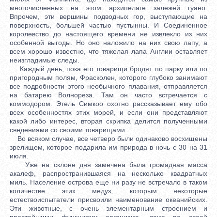
многочисленных на этом архипелаге залежей гуано.
Впрочем, эти вершины подводных гор, выступающие на
поверхность, большей частью пустынны. И Соединенное
королевство до настоящего времени не извлекло из них
особенной выгоды. Но оно наложило на них свою лапу, а
всем хорошо известно, что тяжелая лапа Англии оставляет
неизгладимые следы.
Каждый день, пока его товарищи бродят по парку или по
пригородным полям, Фрасколен, которого глубоко занимают
все подробности этого необычного плавания, отправляется
на батарею Волнореза. Там он часто встречается с
коммодором. Этель Симкоо охотно рассказывает ему обо
всех особенностях этих морей, и если они представляют
какой либо интерес, вторая скрипка делится полученными
сведениями со своими товарищами.
Во всяком случае, все четверо были одинаково восхищены
зрелищем, которое подарила им природа в ночь с 30 на 31
июля.
Уже на склоне дня замечена была громадная масса
акалеф, распространившаяся на несколько квадратных
миль. Население острова еще ни разу не встречало в таком
количестве этих медуз, которым некоторые
естествоиспытатели присвоили наименование океанийских.
Эти животные, с очень элементарным строением и
простейшими функциями организма, даже по своей