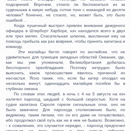
подозрений. Впрочем, стоило ли беспокоиться из за
суденышка в какую нибудь сотню тонн с командой из десяти
человек? Конечно, не стоило, но, может быть, это было
ошибкой…
Когда пушечный выстрел привлек внимание дежурного
офицера в Штирборт Харборе, кэч находился всего в двух
или трех милях. Спасательная шлюпка, высланная ему на
помощь прибыла как раз вовремя, чтобы принять капитана и
команду.
Эти малайцы бегло говорят по английски, что не
удивительно для туземцев западных областей Океании, где,
как мы уже упоминали, Великобритания добилась
бесспорного преобладания. Поэтому нетрудно было
выяснить, какое происшествие явилось причиной их
несчастья. Ясно также, что, если бы катер опоздал на
несколько минут; одиннадцать малайцев погибли бы в
глубинах океана.
По словам этих людей, в ночь с 4 на 5 августа на кэч
налетел пароход, шедший с большой скоростью. Хотя на
судне капитана Сароля горели сигнальные огни, оно не
было замечено. Для парохода столкновение было, по
видимому, таким легким, что он его даже не почувствовал,
ибо продолжал свой путь как ни в чем не бывало. Возможно,
- к сожалению, это случается нередко, - пароход предпочел
умчаться на всех парах и тем самым избежать