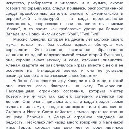
искусство, разбирается в живописи и в музыке, охотно
говорит по французски, следуя привычке, распространенной
среди правобортных жителей, знаком с американской и
европейской литературой - и когда представляется
возможность, сопровождает свои аплодисменты криками
"браво", в то время как грубоватые уроженцы Дальнего
Запада или Новой Англии орут: "Ура!", "Гип! Гип!"
Миссис Коверли, которая на десять лет моложе своего
мужа, только что, без особых вздохов, обогнула мыс
сорокалетия. Это изящная, воспитанная, образованная
женщина из одной полукреольской семьи старой Луизианы,
она хорошо знает музыку и сама отличная пианистка.
Членам квартета не раз случалось играть вместе с нею в ее
особняке на Пятнадцатой авеню, и они не уставали
восхищаться ее артистическими способностями.
Небо не благословило чету Коверли в той мере, в какой
оно излило свою благодать на чету Танкердонов.
Наследницами огромного состояния, которым мистер
Коверли не кичится так, как его соперник, являются три
дочери. Они очень привлекательны, и когда придет время
выдавать их замуж, среди аристократов или финансистов
Старого и Нового Света найдется немало претендентов на
их руку. Впрочем, в Америке огромное приданое не
редкость. Несколько лет назад много говорили о маленькой
мисс Терри, которая уже двух лет от роду являлась