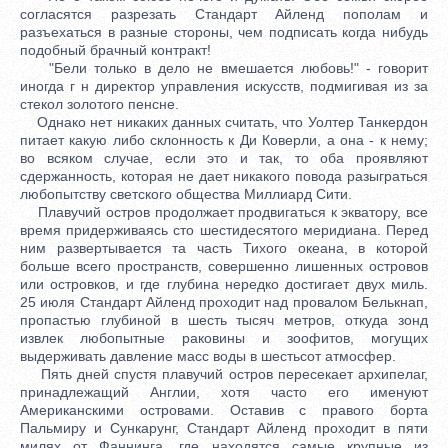
согласятся разрезать Стандарт Айленд пополам и
разъехаться в разные стороны, чем подписать когда нибудь
подобный брачный контракт!
"Бели только в дело не вмешается любовь!" - говорит
иногда г н директор управления искусств, подмигивая из за
стекол золотого пенсне.
Однако нет никаких данных считать, что Уолтер Танкердон
питает какую либо склонность к Ди Коверли, а она - к нему;
во всяком случае, если это и так, то оба проявляют
сдержанность, которая не дает никакого повода разыграться
любопытству светского общества Миллиард Сити.
Плавучий остров продолжает продвигаться к экватору, все
время придерживаясь сто шестидесятого меридиана. Перед
ним развертывается та часть Тихого океана, в которой
больше всего пространств, совершенно лишенных островов
или островков, и где глубина нередко достигает двух миль.
25 июля Стандарт Айленд проходит над провалом Белькнап,
пропастью глубиной в шесть тысяч метров, откуда зонд
извлек любопытные раковины и зоофитов, могущих
выдерживать давление масс воды в шестьсот атмосфер.
Пять дней спустя плавучий остров пересекает архипелаг,
принадлежащий Англии, хотя часто его именуют
Американскими островами. Оставив с правого борта
Пальмиру и Сункарунг, Стандарт Айленд проходит в пяти
милях от Фаннинга, где находятся самые крупные из