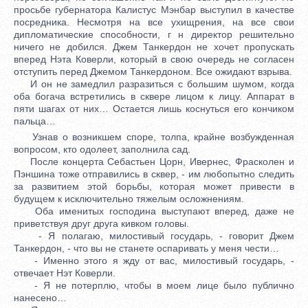
просьбе губернатора Калистус Мэнбар выступил в качестве
посредника. Несмотря на все ухищрения, на все свои
дипломатические способности, г н директор решительно
ничего не добился. Джем Танкердон не хочет пропускать
вперед Нэта Коверли, который в свою очередь не согласен
отступить перед Джемом Танкердоном. Все ожидают взрыва.
И он не замедлил разразиться с большим шумом, когда
оба богача встретились в сквере лицом к лицу. Аппарат в
пяти шагах от них… Остается лишь коснуться его кончиком
пальца…
Узнав о возникшем споре, толпа, крайне возбужденная
вопросом, кто одолеет, заполнила сад.
После концерта Себастьен Цорн, Ивернес, Фрасколен и
Пэншина тоже отправились в сквер, - им любопытно следить
за развитием этой борьбы, которая может привести в
будущем к исключительно тяжелым осложнениям.
Оба именитых господина выступают вперед, даже не
приветствуя друг друга кивком головы.
- Я полагаю, милостивый государь, - говорит Джем
Танкердон, - что вы не станете оспаривать у меня чести…
- Именно этого я жду от вас, милостивый государь, -
отвечает Нэт Коверли.
- Я не потерплю, чтобы в моем лице было публично
нанесено…