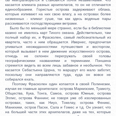
касается климата разных архипелагов, то он не отличается
единообразием. Гористые острова задерживают облака,
которые изливают на них свою влагу, а на островах более
низменных - климат суше, так как здесь водяные пары
рассеиваются господствующими ветрами.
Было бы по меньшей мере странно, если бы в библиотеке
казино не имелось карт Тихого океана. Действительно, там
полный набор их, и Фрасколен, самый любознательный из
квартета, часто к ним обращается. Ивернес, предпочитая
упиваться неожиданностями путешествия и восторгом,
который вызывает в нем движение искусственного острова,
отнюдь не склонен перегружать своей головы
географическими названиями и терминами. Пэншина
стремится видеть во всем лишь забавное и необычное. Что
касается Себастьена Цорна, то маршрут его мало заботит,
поскольку они направляются туда, куда он вовсе не
собирался ехать.
Поэтому Фрасколен один копается в своей Полинезии,
изучая ее главные архипелаги: острова Маркизские, Туамоту,
Общества, Кука, Тонга, Самоа, острова Южные, острова
Эллис, острова Фаннинг, не говоря уже об изолированных
островах, таких, как Ниуэ, Токелау, острова Феникс,
Манихики, остров Пасхи, Сала и Гомес и т.д. Он узнает, что
на большей части этих архипелагов, даже на тех, которые