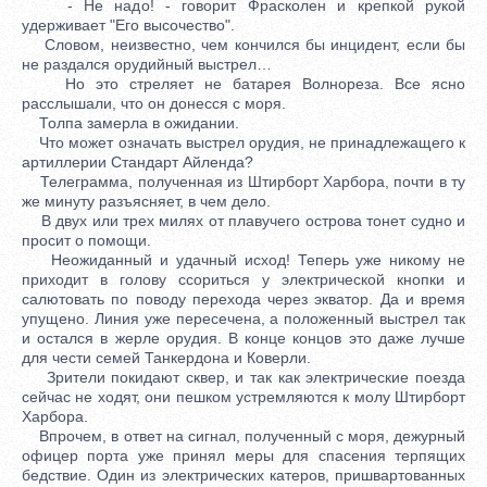
- Не надо! - говорит Фрасколен и крепкой рукой
удерживает "Его высочество".
Словом, неизвестно, чем кончился бы инцидент, если бы
не раздался орудийный выстрел…
Но это стреляет не батарея Волнореза. Все ясно
расслышали, что он донесся с моря.
Толпа замерла в ожидании.
Что может означать выстрел орудия, не принадлежащего к
артиллерии Стандарт Айленда?
Телеграмма, полученная из Штирборт Харбора, почти в ту
же минуту разъясняет, в чем дело.
В двух или трех милях от плавучего острова тонет судно и
просит о помощи.
Неожиданный и удачный исход! Теперь уже никому не
приходит в голову ссориться у электрической кнопки и
салютовать по поводу перехода через экватор. Да и время
упущено. Линия уже пересечена, а положенный выстрел так
и остался в жерле орудия. В конце концов это даже лучше
для чести семей Танкердона и Коверли.
Зрители покидают сквер, и так как электрические поезда
сейчас не ходят, они пешком устремляются к молу Штирборт
Харбора.
Впрочем, в ответ на сигнал, полученный с моря, дежурный
офицер порта уже принял меры для спасения терпящих
бедствие. Один из электрических катеров, пришвартованных