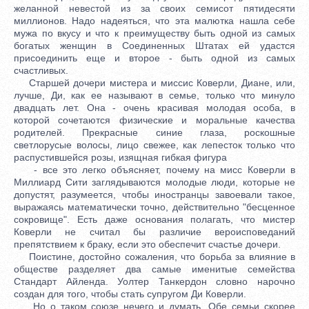
желанной невестой из за своих семисот пятидесяти
миллионов. Надо надеяться, что эта малютка нашла себе
мужа по вкусу и что к преимуществу быть одной из самых
богатых женщин в Соединенных Штатах ей удастся
присоединить еще и второе - быть одной из самых
счастливых.
Старшей дочери мистера и миссис Коверли, Диане, или,
лучше, Ди, как ее называют в семье, только что минуло
двадцать лет. Она - очень красивая молодая особа, в
которой сочетаются физические и моральные качества
родителей. Прекрасные синие глаза, роскошные
светлорусые волосы, лицо свежее, как лепесток только что
распустившейся розы, изящная гибкая фигура
- все это легко объясняет, почему на мисс Коверли в
Миллиард Сити заглядываются молодые люди, которые не
допустят, разумеется, чтобы иностранцы завоевали такое,
выражаясь математически точно, действительно "бесценное
сокровище". Есть даже основания полагать, что мистер
Коверли не считал бы различие вероисповеданий
препятствием к браку, если это обеспечит счастье дочери.
Поистине, достойно сожаления, что борьба за влияние в
обществе разделяет два самые именитые семейства
Стандарт Айленда. Уолтер Танкердон словно нарочно
создан для того, чтобы стать супругом Ди Коверли.
Но о таком союзе нечего и думать. Обе семьи скорее