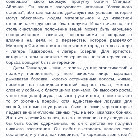
совершают свою морскую прогулку богачи Стандарт
Айленда. Он вполне заслуживает названия "блаженного
острова", ибо там исправно действуют все условия, которые
могут обеспечить людям материальное и до известной
степени также душевное благополучие. И как печально, что
столь счастливое положение вещей может быть нарушено
соперничеством, завистью, несогласиями и спорами о
влиянии на дела и о первенстве, которое разделяют
Миллиард Сити соответственно частям города на два лагеря
- лагерь Тадкердона и лагерь Коверли! Для артистов,
которые в этом конфликте совершенно не заинтересованы,
борьба обещает быть интересной.
Джем Танкердон - янки с головы до пят, эгоистический и
поэтому неприятный; у него широкое лицо, короткая
рыжеватая бородка, коротко остриженные волосы, живые,
несмотря на шестидесятилетний возраст, глаза, желтые,
словно у собаки, с блестящими зрачками. Он высокого роста,
у него мощная фигура, сильные руки и ноги, в нем есть что
то от охотника прерий, хотя единственные ловушки для
зверей, которые он устраивал, были те люки, через которые
падают вниз миллионы свиных туш на его чикагских бойнях.
Это очень резкий человек; но его положению ему следовало
бы быть более сдержанным, но он с детства не получил
никакого воспитания. Он любит выставлять напоказ свое
состояние, и у него, как говорится, "в карманах звон стоит".