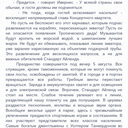
- Придется, - говорит Ивернес. - У всякой страны свои
обычаи, и гости должны им подчиняться.
- Не тогда, когда гостей затаскивают насильно! -
восклицает непримиримый глава Концертного квартета.
Но пусть не беспокоит его этот карнавал, которым подчас
развлекаются на кораблях, пересекающих экватор! Пусть он
не опасается появления Тропического деда! Музыкантов
будут кропить не морской водой, а шампанским лучших
марок. Не будут их обманывать, показывая линию экватора,
уже заранее нарисованную на объективе подзорной трубы.
Это развлечение для веселящихся матросов, а не для
важных обитателей Стандарт Айленда.
Празднество совершается под вечер 5 августа. Все
служащие, кроме таможенников, которые не могут покинуть
свои посты, освобождены от занятий. И в городе и в портах
прекращаются все работы. Гребные винты перестают
вращаться. Заряда в аккумуляторах хватит и для освещения
и для электрической связи. Впрочем, Стандарт Айленд не
стоит на месте. Слабое течение увлекает его к линии,
разделяющей нашу планету на два полушария. В церквах
раздаются песнопения, молитвы и мощные звуки органа.
Всеобщее веселье царит в парке; здесь с чрезвычайным
увлечением предаются спортивным играм и состязаниям. В
них участвуют представители всех классов населения.
Самые богатые джентльмены с Уолтером Танкердоном во