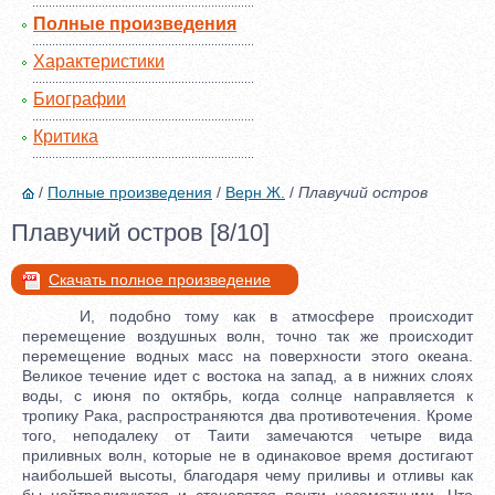
Полные произведения
Характеристики
Биографии
Критика
/
Полные произведения
/
Верн Ж.
/
Плавучий остров
Плавучий остров [8/10]
Скачать полное произведение
И, подобно тому как в атмосфере происходит
перемещение воздушных волн, точно так же происходит
перемещение водных масс на поверхности этого океана.
Великое течение идет с востока на запад, а в нижних слоях
воды, с июня по октябрь, когда солнце направляется к
тропику Рака, распространяются два противотечения. Кроме
того, неподалеку от Таити замечаются четыре вида
приливных волн, которые не в одинаковое время достигают
наибольшей высоты, благодаря чему приливы и отливы как
бы нейтрализуются и становятся почти незаметными. Что