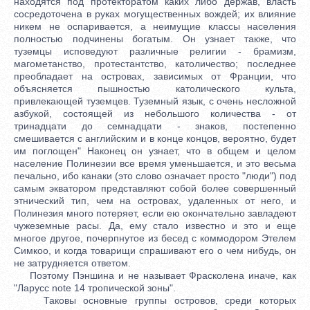
находятся под протекторатом каких либо держав, власть
сосредоточена в руках могущественных вождей; их влияние
никем не оспаривается, а неимущие классы населения
полностью подчинены богатым. Он узнает также, что
туземцы исповедуют различные религии - брамизм,
магометанство, протестантство, католичество; последнее
преобладает на островах, зависимых от Франции, что
объясняется пышностью католического культа,
привлекающей туземцев. Туземный язык, с очень несложной
азбукой, состоящей из небольшого количества - от
тринадцати до семнадцати - знаков, постепенно
смешивается с английским и в конце концов, вероятно, будет
им поглощен" Наконец он узнает, что в общем и целом
население Полинезии все время уменьшается, и это весьма
печально, ибо канаки (это слово означает просто "люди") под
самым экватором представляют собой более совершенный
этнический тип, чем на островах, удаленных от него, и
Полинезия много потеряет, если ею окончательно завладеют
чужеземные расы. Да, ему стало известно и это и еще
многое другое, почерпнутое из бесед с коммодором Этелем
Симкоо, и когда товарищи спрашивают его о чем нибудь, он
не затрудняется ответом.
Поэтому Пэншина и не называет Фрасколена иначе, как
"Ларусс note 14 тропической зоны".
Таковы основные группы островов, среди которых