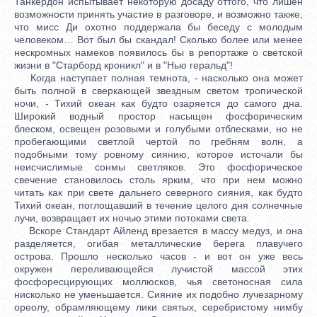
Танкердон испытывает некоторую досаду оттого, что лишен
возможности принять участие в разговоре, и возможно также,
что мисс Ди охотно поддержала бы беседу с молодым
человеком… Вот был бы скандал! Сколько более или менее
нескромных намеков появилось бы в репортаже о светской
жизни в "Старборд кроникл" и в "Нью геральд"!
Когда наступает полная темнота, - насколько она может
быть полной в сверкающей звездным светом тропической
ночи, - Тихий океан как будто озаряется до самого дна.
Широкий водный простор насыщен фосфорическим
блеском, освещен розовыми и голубыми отблесками, но не
пробегающими светлой чертой по гребням волн, а
подобными тому ровному сиянию, которое источали бы
неисчислимые сонмы светляков. Это фосфорическое
свечение становилось столь ярким, что при нем можно
читать как при свете дальнего северного сияния, как будто
Тихий океан, поглощавший в течение целого дня солнечные
лучи, возвращает их ночью этими потоками света.
Вскоре Стандарт Айленд врезается в массу медуз, и она
разделяется, огибая металлические берега плавучего
острова. Прошло несколько часов - и вот он уже весь
окружен переливающейся лучистой массой этих
фосфоресцирующих моллюсков, чья светоносная сила
нисколько не уменьшается. Сияние их подобно лучезарному
ореолу, обрамляющему лики святых, серебристому нимбу