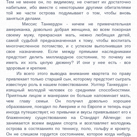
Тем не менее он, по видимому, не считает их достаточно
набитыми, ибо вместе с некоторыми другими обитателями
той же части острова подумывает о том, чтобы вновь
заняться делами.
Миссис Танкердон - ничем не примечательная
американка, довольно добрая женщина, во всем покорная
своему мужу, прекрасная мать, нежно любящая детей,
самой судьбой предназначенная к тому, чтобы воспитать
многочисленное потомство, и с успехом выполнившая это
свое назначение. Если между прямыми наследниками
предстоит делить миллиардное состояние, то почему не
иметь их хоть целую дюжину? И они у нее есть - все
здоровые и крепкие.
Из всего этого выводка внимание квартета по праву
привлекает только старший сын, которому предстоит сыграть
известную роль в нашем повествовании. Уолтер Танкердон -
изящный молодой человек со средними способностями.
Приятным лицом и манерами он больше напоминает мать,
чем главу семьи. Он получил довольно хорошее
образование, поездил по Америке и по Европе и теперь еще
иногда путешествует, но привычки и вкусы привязывают его к
блаженному существованию на Стандарт Айленде: он
занимается всеми видами спорта и возглавляет молодежь
острова в состязаниях по теннису, поло, гольфу и крокету.
Он не слишком гордится состоянием, которое когда нибудь