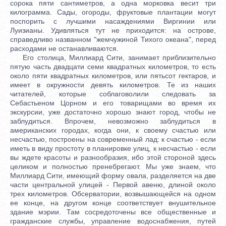
сорока пяти сантиметров, а одна морковка весит три
килограмма. Сады, огороды, фруктовые плантации могут
поспорить с лучшими насаждениями Виргинии или
Луизианы. Удивляться тут не приходится: на острове,
справедливо названном "жемчужиной Тихого океана", перед
расходами не останавливаются.
Его столица, Миллиард Сити, занимает приблизительно
пятую часть двадцати семи квадратных километров, то есть
около пяти квадратных километров, или пятьсот гектаров, и
имеет в окружности девять километров. Те из наших
читателей, которые соблаговолили следовать за
Себастьеном Цорном и его товарищами во время их
экскурсии, уже достаточно хорошо знают город, чтобы не
заблудиться. Впрочем, невозможно заблудиться в
американских городах, когда они, к своему счастью или
несчастью, построены на современный лад: к счастью - если
иметь в виду простоту в планировке улиц, к несчастью - если
вы ждете красоты и разнообразия, ибо этой стороной здесь
целиком и полностью пренебрегают. Мы уже знаем, что
Миллиард Сити, имеющий форму овала, разделяется на две
части центральной улицей - Первой авеню, длиной около
трех километров. Обсерватории, возвышающейся на одном
ее конце, на другом конце соответствует внушительное
здание мэрии. Там сосредоточены все общественные и
гражданские службы, управление водоснабжения, путей