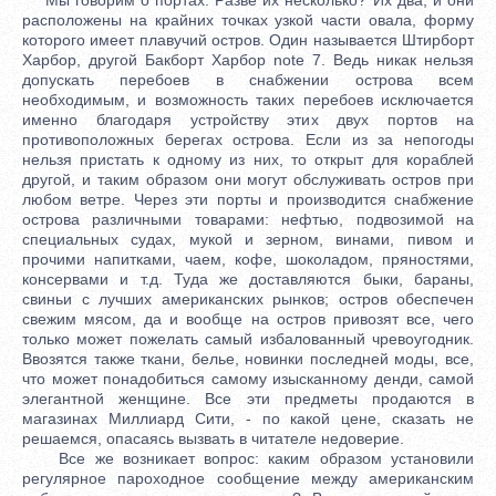
расположены на крайних точках узкой части овала, форму
которого имеет плавучий остров. Один называется Штирборт
Харбор, другой Бакборт Харбор note 7. Ведь никак нельзя
допускать перебоев в снабжении острова всем
необходимым, и возможность таких перебоев исключается
именно благодаря устройству этих двух портов на
противоположных берегах острова. Если из за непогоды
нельзя пристать к одному из них, то открыт для кораблей
другой, и таким образом они могут обслуживать остров при
любом ветре. Через эти порты и производится снабжение
острова различными товарами: нефтью, подвозимой на
специальных судах, мукой и зерном, винами, пивом и
прочими напитками, чаем, кофе, шоколадом, пряностями,
консервами и т.д. Туда же доставляются быки, бараны,
свиньи с лучших американских рынков; остров обеспечен
свежим мясом, да и вообще на остров привозят все, чего
только может пожелать самый избалованный чревоугодник.
Ввозятся также ткани, белье, новинки последней моды, все,
что может понадобиться самому изысканному денди, самой
элегантной женщине. Все эти предметы продаются в
магазинах Миллиард Сити, - по какой цене, сказать не
решаемся, опасаясь вызвать в читателе недоверие.
Все же возникает вопрос: каким образом установили
регулярное пароходное сообщение между американским