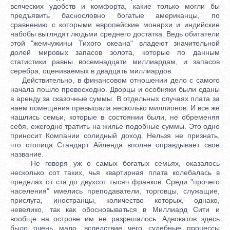
всяческих удобств и комфорта, какие только могли бы
предъявить баснословно богатые американцы, по
сравнению с которыми европейские монархи и индийские
набобы выглядят людьми среднего достатка. Ведь обитатели
этой "жемчужины Тихого океана" владеют значительной
долей мировых запасов золота, которые по данным
статистики равны восемнадцати миллиардам, и запасов
серебра, оцениваемых в двадцать миллиардов.
Действительно, в финансовом отношении дело с самого
начала пошло превосходно. Дворцы и особняки были сданы
в аренду за сказочные суммы. В отдельных случаях плата за
наем помещения превышала несколько миллионов. И все же
нашлись семьи, которые в состоянии были, не обременяя
себя, ежегодно тратить на жилье подобные суммы. Это одно
приносит Компании солидный доход. Нельзя не признать,
что столица Стандарт Айленда вполне оправдывает свое
название.
Не говоря уж о самых богатых семьях, оказалось
несколько сот таких, чья квартирная плата колебалась в
пределах от ста до двухсот тысяч франков. Среди "прочего
населения" имелись преподаватели, торговцы, служащие,
прислуга, иностранцы, количество которых, однако,
невелико, так как обосновываться в Миллиард Сити и
вообще на острове им не разрешалось. Адвокатов здесь
было очень мало, вследствие чего судебные процессы