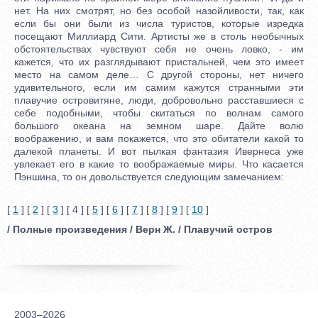
нет. На них смотрят, но без особой назойливости, так, как
если бы они были из числа туристов, которые изредка
посещают Миллиард Сити. Артисты же в столь необычных
обстоятельствах чувствуют себя не очень ловко, - им
кажется, что их разглядывают пристальней, чем это имеет
место на самом деле… С другой стороны, нет ничего
удивительного, если им самим кажутся странными эти
плавучие островитяне, люди, добровольно расставшиеся с
себе подобными, чтобы скитаться по волнам самого
большого океана на земном шаре. Дайте волю
воображению, и вам покажется, что это обитатели какой то
далекой планеты. И вот пылкая фантазия Ивернеса уже
увлекает его в какие то воображаемые миры. Что касается
Пэншина, то он довольствуется следующим замечанием:
[
1
] [
2
] [
3
] [ 4 ] [
5
] [
6
] [
7
] [
8
] [
9
] [
10
]
/ Полные произведения / Верн Ж. / Плавучий остров
2003–2026