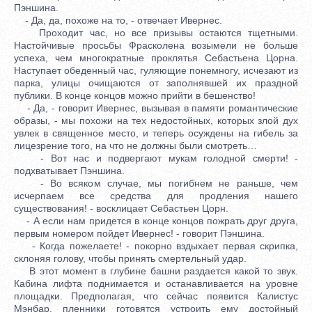
Пэншина.
- Да, да, похоже на то, - отвечает Ивернес.
Проходит час, но все призывы остаются тщетными.
Настойчивые просьбы Фрасколена возымели не больше
успеха, чем многократные проклятья Себастьена Цорна.
Наступает обеденный час, гуляющие понемногу, исчезают из
парка, улицы очищаются от заполнявшей их праздной
публики. В конце концов можно прийти в бешенство!
- Да, - говорит Ивернес, вызывая в памяти романтические
образы, - мы похожи на тех недостойных, которых злой дух
увлек в священное место, и теперь осуждены на гибель за
лицезрение того, на что не должны были смотреть…
- Вот нас и подвергают мукам голодной смерти! -
подхватывает Пэншина.
- Во всяком случае, мы погибнем не раньше, чем
исчерпаем все средства для продления нашего
существования! - восклицает Себастьен Цорн.
- А если нам придется в конце концов пожрать друг друга,
первым номером пойдет Ивернес! - говорит Пэншина.
- Когда пожелаете! - покорно вздыхает первая скрипка,
склоняя голову, чтобы принять смертельный удар.
В этот момент в глубине башни раздается какой то звук.
Кабина лифта поднимается и останавливается на уровне
площадки. Предполагая, что сейчас появится Калистус
Мэнбар, пленники готовятся устроить ему достойный