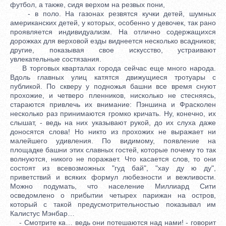
футбол, а также, сидя верхом на резвых пони,
- в поло. На газонах резвятся кучки детей, шумных
американских детей, у которых, особенно у девочек, так рано
проявляется индивидуализм. На отлично содержащихся
дорожках для верховой езды виднеется несколько всадников;
другие, показывая свое искусство, устраивают
увлекательные состязания.
В торговых кварталах города сейчас еще много народа.
Вдоль главных улиц катятся движущиеся тротуары с
публикой. По скверу у подножья башни все время снуют
прохожие, и четверо пленников, нисколько не стесняясь,
стараются привлечь их внимание: Пэншина и Фрасколен
несколько раз принимаются громко кричать. Ну, конечно, их
слышат, - ведь на них указывают рукой, до их слуха даже
доносятся слова! Но никто из прохожих не выражает ни
малейшего удивления. По видимому, появление на
площадке башни этих славных гостей, которые почему то так
волнуются, никого не поражает. Что касается слов, то они
состоят из всевозможных "гуд бай", "хау ду ю ду",
приветствий и всяких формул любезности и вежливости.
Можно подумать, что население Миллиард Сити
осведомлено о прибытии четырех парижан на остров,
который с такой предусмотрительностью показывал им
Калистус Мэнбар…
- Смотрите ка… ведь они потешаются над нами! - говорит