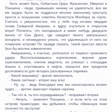
Хотя, может быть, Себастьен Цорн, Фрасколен, Ивернес и
Пэншина - люди, привыкшие ничему не удивляться, все же
им трудно было не поддаться вполне законному приступу
ярости и искушению схватить Калистуса Мэнбара за горло.
Считать с уверенностью, что у тебя под ногами твердая
почва Северной Америки, и вдруг очутиться в открытом
море! Полагать, что находишься в каких нибудь двадцати
милях от Сан Диего, где ожидают твоего завтрашнего
концерта, и неожиданно узнать, что удаляешься от него на
плавучем острове! По правде сказать, такой приступ ярости
был бы вполне извинителен.
Американец, к счастью, уклонился от первого громового
удара. Воспользовавшись изумлением, вернее даже
ошеломлением, членов квартета, он улизнул с площадки
башни и, спустившись в лифте, оказался вне пределов
досягаемости для четырех разъяренных парижан.
- Какой мерзавец! - кричит виолончель.
- Какая скотина! - вторит ему альт.
- Ну, ну… ведь благодаря ему мы насмотрелись всяких
чудес… - кротко замечает первая скрипка.
- Так что ж, ты его оправдываешь? - возражает вторая.
- Ничуть, - заявляет Пэншина, - и если есть на этом
острове правосудие, мы добьемся, чтобы обманщик янки
получил по заслугам!