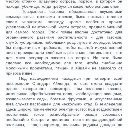
местом стоянки плавучего острова, портом, в котором он
находит убежище, когда требуются какие либо исправления.
Поверхность острова, образованная двумястами
семьюдесятью тысячами отсеков, была покрыта толстым
слоем чернозема повсюду, кроме особенно прочно
укрепленной центральной части острова, предназначенной
для самого города. Этой почвы вполне достаточно для
ограниченного развития растительности - для газонов,
клумб, кустарников, небольших рощ, лугов и огородов. Было
бы непрактичным требовать, чтобы на этой искусственной
почве произрастали хлебные злаки и мог пастись скот, - его
для мяса регулярно завозят на остров. Но зато было
сделано все необходимое для того, чтобы снабжение
молочными продуктами, птицей и яйцами не зависело от
привоза извне.
Под насаждениями находится три четверти всей
поверхности Стандарт Айленда, то есть около двадцати
одного квадратного километра: там зеленеют газоны,
интенсивно обрабатываются поля, изобилующие овощами,
возделываются сады, богатые фруктами, а искусственные
луга служат пастбищем для нескольких стад. В земледелии
здесь широко применяется электричество: под воздействием
постоянных токов разнообразные овощи созревают
необычайно быстро и достигают почти неправдоподобной
величины, - так, например, величина редиски доходит до