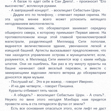
- А багаж то едет себе в Сан Диего!.. - произносит "Его
высочество", всплеснув руками.
- А завтрашний концерт!.. - восклицает Себастьен Цорн.
- Дадим его по телефону, - отвечает первая скрипка. Но
эта шутка менее всего может успокоить кипящего
негодованием виолончелиста.
Напомним, что обсерватория занимает середину
обширного сквера, к которому примыкает Первая авеню. На
противоположном конце этой главной трехкилометровой
магистрали, разделяющей Миллиард Сити пополам,
виднеется величественное здание, увенчанное легкой и
изящной башней. Артисты высказывают предположение, что
там находится управление острова и муниципалитет, если,
разумеется, в Миллиард Сити имеется мэр с каким нибудь
штатом. Они не ошиблись. Как раз в эту минуту куранты на
башне начинают свой веселый перезвон, и вместе с
замирающими вздохами легкого ветерка до обсерватории
доносятся звуки музыки.
- Послушай ка!.. Это в ре мажор, - говорит Ивернес.
- И на две четверти, - говорит Пэншина.
Куранты отбивают пять часов.
- А обедать? - восклицает Себастьен Цорн. - А спать?..
Неужто по вине этого негодяя Мэнбара нам придется
провести ночь в ста пятидесяти футах от земли?
Есть все основания опасаться этого, если лифт не даст