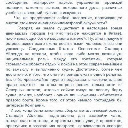
сообщения, планировки парков, управление городской
полиции, таможни, рынков, похоронного дела, различных
учебных заведений, культов и искусства.
Что же представляет собою население, проживающее
внутри этой восемнадцатикилометровой окружности?
Говорят, на земле существует в настоящее время
двенадцать городов (из них четыре находятся в Китае),
насчитывающих более миллиона жителей. Ну, а на плавучем
острове живет всего около десяти тысяч человек, и все они
уроженцы Соединенных Штатов. Основатели Стандарт
Айленда не желали, чтобы когда либо могла возникнуть
национальная рознь между его жителями, которые
стремились обрести отдых и покой на этом современнейшем
по замыслу и выполнению судне. Достаточно, более чем
достаточно, и того, что они не принадлежат к одной религии.
Было бы чрезвычайно трудно предоставить исключительное
право селиться на этом острове одним только янки из
Северных штатов, которые сейчас живут по левому борту
судна, или же, наоборот, - одним лишь южанам - обитателям
правого борта. Кроме того, от этого немало пострадали бы
интересы Компании.
И вот, когда была закончена сборка металлической основы
Стандарт Айленда, подготовлена для застройки часть,
отведенная под город, и приняты планы улиц и проспектов,
приступили к возведению построек - великолепных дворцов