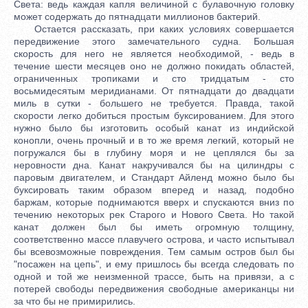
Света: ведь каждая капля величиной с булавочную головку
может содержать до пятнадцати миллионов бактерий.
Остается рассказать, при каких условиях совершается
передвижение этого замечательного судна. Большая
скорость для него не является необходимой, - ведь в
течение шести месяцев оно не должно покидать областей,
ограниченных тропиками и сто тридцатым - сто
восьмидесятым меридианами. От пятнадцати до двадцати
миль в сутки - большего не требуется. Правда, такой
скорости легко добиться простым буксированием. Для этого
нужно было бы изготовить особый канат из индийской
конопли, очень прочный и в то же время легкий, который не
погружался бы в глубину моря и не цеплялся бы за
неровности дна. Канат накручивался бы на цилиндры с
паровым двигателем, и Стандарт Айленд можно было бы
буксировать таким образом вперед и назад, подобно
баржам, которые поднимаются вверх и спускаются вниз по
течению некоторых рек Старого и Нового Света. Но такой
канат должен был бы иметь огромную толщину,
соответственно массе плавучего острова, и часто испытывал
бы всевозможные повреждения. Тем самым остров был бы
"посажен на цепь", и ему пришлось бы всегда следовать по
одной и той же неизменной трассе, быть на привязи, а с
потерей свободы передвижения свободные американцы ни
за что бы не примирились.