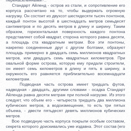
Стандарт Айленд - остров из стали, и сопротивление его
корпуса рассчитано на то, чтобы выдержать огромную
нагрузку. Он состоит из двухсот шестидесяти тысяч понтонов,
каждый понтон высотой в шестнадцать метров семьдесят
сантиметров и по десять метров в длину и ширину. Таким
образом, горизонтальная поверхность каждого понтона
представляет собой квадрат, сторона которого равна десяти,
а площадь ста квадратным метрам. Все эти понтоны,
накрепко соединенные друг с другом болтами, образуют
площадь примерно в двадцать семь миллионов квадратных
метров, или двадцать семь квадратных километров. При
овальной форме острова, которую ему придали строители,
он имеет семь километров в длину и пять в ширину, а
окружность его равняется приблизительно восемнадцати
километрам.
Подводная часть острова имеет тридцать футов,
надводная - двадцать, другими словами - осадка Стандарт
Айленда равна десяти метрам при полной нагрузке. Из этого
следует, что объем его - четыреста тридцать два миллиона
кубических метров, а водоизмещение, то есть три пятых
объема, - двести пятьдесят девять миллионов кубических
метров.
Всю подводную часть корпуса покрыли особым составом,
секрета которого доискивались уже издавна. Этот состав (его