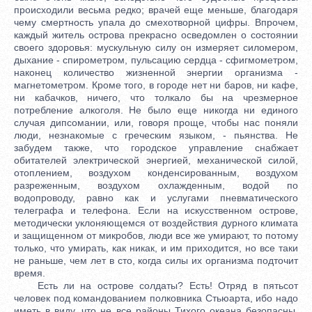
происходили весьма редко; врачей еще меньше, благодаря
чему смертность упала до смехотворной цифры. Впрочем,
каждый житель острова прекрасно осведомлен о состоянии
своего здоровья: мускульную силу он измеряет силомером,
дыхание - спирометром, пульсацию сердца - сфигмометром,
наконец количество жизненной энергии организма -
магнетометром. Кроме того, в городе нет ни баров, ни кафе,
ни кабачков, ничего, что толкало бы на чрезмерное
потребление алкоголя. Не было еще никогда ни единого
случая дипсомании, или, говоря проще, чтобы нас поняли
люди, незнакомые с греческим языком, - пьянства. Не
забудем также, что городское управление снабжает
обитателей электрической энергией, механической силой,
отоплением, воздухом конденсированным, воздухом
разреженным, воздухом охлажденным, водой по
водопроводу, равно как и услугами пневматического
телеграфа и телефона. Если на искусственном острове,
методически уклоняющемся от воздействия дурного климата
и защищенном от микробов, люди все же умирают, то потому
только, что умирать, как никак, и им приходится, но все таки
не раньше, чем лет в сто, когда силы их организма подточит
время.
Есть ли на острове солдаты? Есть! Отряд в пятьсот
человек под командованием полковника Стьюарта, ибо надо
иметь в виду, что не все районы Тихого океана безопасны.