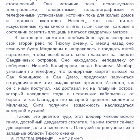
столкновений. Она источник тока, используемого
телеграфными, телефотными, телеавтографными и
телефонными установками, источник тока для жилых домов
и торговых кварталов. Наконец, это она питает
искусственные луны силою в пять тысяч свечей, которые в
состоянии осветить площадь в пятьсот квадратных метров.
В настоящее время это необычайное судно совершает
свой второй рейс по Тихому океану. С месяц назад оно
покинуло бухту Магдалены и направилось к тридцать пятой
параллели, чтобы возобновить свое плавание на широте
Сандвичевых островов. Оно находилось неподалеку от
побережья Нижней Калифорнии, когда Калистус Мэнбар,
узнавший по телефону, что Концертный квартет выехал из
Сан Франциско в Сан Диего, предложил заручиться
сотрудничеством этих выдающихся артистов. Известно, как
он с ними поступил, как доставил их на плавучий остров,
который находился тогда в нескольких кабельтовых от
берега, и как благодаря его коварной проделке меломаны
Миллиард Сити получили возможность наслаждаться
камерной музыкой.
Таково это девятое чудо, этот шедевр человеческого
гения, достойный двадцатого столетия. На нем гостят сейчас
две скрипки, альт и виолончель. Плавучий остров уносит их в
западные области Тихого океана.
6. ПРИГЛАШЕННЫЕ… НАСИЛЬНО