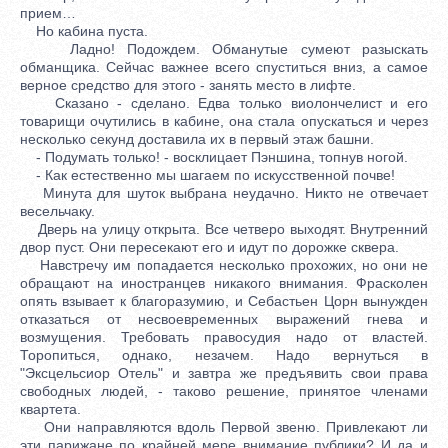
прием…
Но кабина пуста.
Ладно! Подождем. Обманутые сумеют разыскать
обманщика. Сейчас важнее всего спуститься вниз, а самое
верное средство для этого - занять место в лифте.
Сказано - сделано. Едва только виолончелист и его
товарищи очутились в кабине, она стала опускаться и через
несколько секунд доставила их в первый этаж башни.
- Подумать только! - восклицает Пэншина, топнув ногой.
- Как естественно мы шагаем по искусственной почве!
Минута для шуток выбрана неудачно. Никто не отвечает
весельчаку.
Дверь на улицу открыта. Все четверо выходят. Внутренний
двор пуст. Они пересекают его и идут по дорожке сквера.
Навстречу им попадается несколько прохожих, но они не
обращают на иностранцев никакого внимания. Фрасколен
опять взывает к благоразумию, и Себастьен Цорн вынужден
отказаться от несвоевременных выражений гнева и
возмущения. Требовать правосудия надо от властей.
Торопиться, однако, незачем. Надо вернуться в
"Эксцельсиор Отель" и завтра же предъявить свои права
свободных людей, - таково решение, принятое членами
квартета.
Они направляются вдоль Первой звеню. Привлекают ли
эти парижане по крайней мере внимание публики? И да и