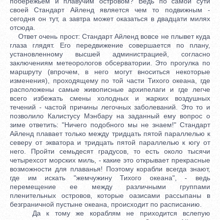
побережьем и плавучим островом? Ведь по самой сути
своей Стандарт Айленд является чем то подвижным -
сегодня он тут, а завтра может оказаться в двадцати милях
отсюда.
Ответ очень прост: Стандарт Айленд вовсе не плывет куда
глаза глядят. Его передвижение совершается по плану,
установленному высшей администрацией, согласно
заключениям метеорологов обсерватории. Это прогулка по
маршруту (впрочем, в него могут вноситься некоторые
изменения), проходящему по той части Тихого океана, где
расположены самые живописные архипелаги и где легче
всего избежать смены холодных и жарких воздушных
течений - частой причины легочных заболеваний. Это то и
позволило Калистусу Мэнбару на заданный ему вопрос о
зиме ответить: "Ничего подобного мы не знаем!" Стандарт
Айленд плавает только между тридцать пятой параллелью к
северу от экватора и тридцать пятой параллелью к югу от
него. Пройти семьдесят градусов, то есть около тысячи
четырехсот морских миль, - какие это открывает прекрасные
возможности для плаванья! Поэтому корабли всегда знают,
где им искать "жемчужину Тихого океана", - ведь
перемещение ее между различными группами
пленительных островов, которые оазисами рассыпаны в
безграничной пустыне океана, происходит по расписанию.
Да к тому же кораблям не приходится вслепую