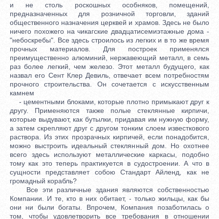
и не столь роскошных особняков, помещений,
предназначенных для розничной торговли, зданий
общественного назначения церквей и храмов. Здесь не было
ничего похожего на чикагские двадцатисемиэтажные дома -
"небоскребы". Все здесь строилось из легких и в то же время
прочных материалов. Для построек применялся
преимущественно алюминий, нержавеющий металл, в семь
раз более легкий, чем железо. Этот металл будущего, как
назвал его Сент Клер Девиль, отвечает всем потребностям
прочного строительства. Он сочетается с искусственным
камнем
- цементными блоками, которые плотно примыкают друг к
другу. Применяются также полые стеклянные кирпичи,
которые выдувают, как бутылки, придавая им нужную форму,
а затем скрепляют друг с другом тонким слоем известкового
раствора. Из этих прозрачных кирпичей, если понадобится,
можно выстроить идеальный стеклянный дом. Но охотнее
всего здесь используют металлические каркасы, подобно
тому как это теперь практикуется в судостроении. А что в
сущности представляет собою Стандарт Айленд, как не
громадный корабль?
Все эти различные здания являются собственностью
Компании. И те, кто в них обитает, - только жильцы, как бы
они ни были богаты. Впрочем, Компания позаботилась о
том, чтобы удовлетворить все требования в отношении