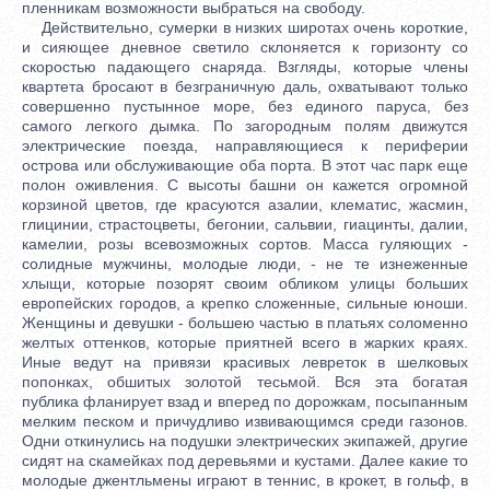
пленникам возможности выбраться на свободу.
Действительно, сумерки в низких широтах очень короткие,
и сияющее дневное светило склоняется к горизонту со
скоростью падающего снаряда. Взгляды, которые члены
квартета бросают в безграничную даль, охватывают только
совершенно пустынное море, без единого паруса, без
самого легкого дымка. По загородным полям движутся
электрические поезда, направляющиеся к периферии
острова или обслуживающие оба порта. В этот час парк еще
полон оживления. С высоты башни он кажется огромной
корзиной цветов, где красуются азалии, клематис, жасмин,
глицинии, страстоцветы, бегонии, сальвии, гиацинты, далии,
камелии, розы всевозможных сортов. Масса гуляющих -
солидные мужчины, молодые люди, - не те изнеженные
хлыщи, которые позорят своим обликом улицы больших
европейских городов, а крепко сложенные, сильные юноши.
Женщины и девушки - большею частью в платьях соломенно
желтых оттенков, которые приятней всего в жарких краях.
Иные ведут на привязи красивых левреток в шелковых
попонках, обшитых золотой тесьмой. Вся эта богатая
публика фланирует взад и вперед по дорожкам, посыпанным
мелким песком и причудливо извивающимся среди газонов.
Одни откинулись на подушки электрических экипажей, другие
сидят на скамейках под деревьями и кустами. Далее какие то
молодые джентльмены играют в теннис, в крокет, в гольф, в