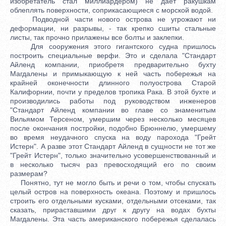
изобретатель стал миллиардером) не дает ракушкам
облеплять поверхности, соприкасающиеся с морской водой.
Подводной части нового острова не угрожают ни
деформации, ни разрывы, - так крепко сшиты стальные
листы, так прочно прилажены все болты и заклепки.
Для сооружения этого гигантского судна пришлось
построить специальные верфи. Это и сделала "Стандарт
Айленд компании, приобретя предварительно бухту
Магдалены и примыкающую к ней часть побережья на
крайней оконечности длинного полуострова Старой
Калифорнии, почти у пределов тропика Рака. В этой бухте и
производились работы под руководством инженеров
"Стандарт Айленд компании во главе со знаменитым
Вильямом Терсеном, умершим через несколько месяцев
после окончания постройки, подобно Брюннелю, умершему
во время неудачного спуска на воду парохода "Грейт
Истерн". А разве этот Стандарт Айленд в сущности не тот же
"Грейт Истерн", только значительно усовершенствованный и
в несколько тысяч раз превосходящий его по своим
размерам?
Понятно, тут не могло быть и речи о том, чтобы спускать
целый остров на поверхность океана. Поэтому и пришлось
строить его отдельными кусками, отдельными отсеками, так
сказать, прираставшими друг к другу на водах бухты
Магдалены. Эта часть американского побережья сделалась