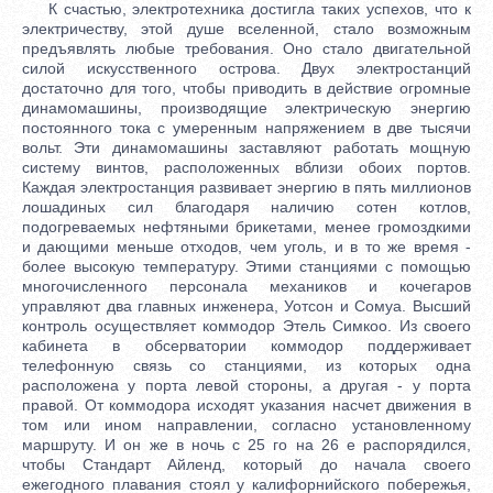
К счастью, электротехника достигла таких успехов, что к
электричеству, этой душе вселенной, стало возможным
предъявлять любые требования. Оно стало двигательной
силой искусственного острова. Двух электростанций
достаточно для того, чтобы приводить в действие огромные
динамомашины, производящие электрическую энергию
постоянного тока с умеренным напряжением в две тысячи
вольт. Эти динамомашины заставляют работать мощную
систему винтов, расположенных вблизи обоих портов.
Каждая электростанция развивает энергию в пять миллионов
лошадиных сил благодаря наличию сотен котлов,
подогреваемых нефтяными брикетами, менее громоздкими
и дающими меньше отходов, чем уголь, и в то же время -
более высокую температуру. Этими станциями с помощью
многочисленного персонала механиков и кочегаров
управляют два главных инженера, Уотсон и Сомуа. Высший
контроль осуществляет коммодор Этель Симкоо. Из своего
кабинета в обсерватории коммодор поддерживает
телефонную связь со станциями, из которых одна
расположена у порта левой стороны, а другая - у порта
правой. От коммодора исходят указания насчет движения в
том или ином направлении, согласно установленному
маршруту. И он же в ночь с 25 го на 26 е распорядился,
чтобы Стандарт Айленд, который до начала своего
ежегодного плавания стоял у калифорнийского побережья,