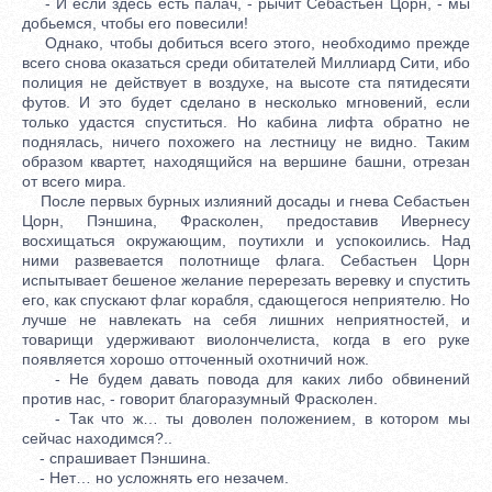
- И если здесь есть палач, - рычит Себастьен Цорн, - мы
добьемся, чтобы его повесили!
Однако, чтобы добиться всего этого, необходимо прежде
всего снова оказаться среди обитателей Миллиард Сити, ибо
полиция не действует в воздухе, на высоте ста пятидесяти
футов. И это будет сделано в несколько мгновений, если
только удастся спуститься. Но кабина лифта обратно не
поднялась, ничего похожего на лестницу не видно. Таким
образом квартет, находящийся на вершине башни, отрезан
от всего мира.
После первых бурных излияний досады и гнева Себастьен
Цорн, Пэншина, Фрасколен, предоставив Ивернесу
восхищаться окружающим, поутихли и успокоились. Над
ними развевается полотнище флага. Себастьен Цорн
испытывает бешеное желание перерезать веревку и спустить
его, как спускают флаг корабля, сдающегося неприятелю. Но
лучше не навлекать на себя лишних неприятностей, и
товарищи удерживают виолончелиста, когда в его руке
появляется хорошо отточенный охотничий нож.
- Не будем давать повода для каких либо обвинений
против нас, - говорит благоразумный Фрасколен.
- Так что ж… ты доволен положением, в котором мы
сейчас находимся?..
- спрашивает Пэншина.
- Нет… но усложнять его незачем.