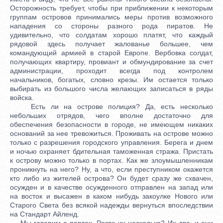
Осторожность требует, чтобы при приближении к некоторым
группам островов принимались меры против возможного
нападения со стороны разного рода пиратов. Не
удивительно, что солдатам хорошо платят, что каждый
рядовой здесь получает жалованье большее, чем
командующий армией в старой Европе. Вербовка солдат,
получающих квартиру, провиант и обмундирование за счет
администрации, проходит всегда под контролем
начальников, богатых, словно крезы. Им остается только
выбирать из большого числа желающих записаться в ряды
войска.
Есть ли на острове полиция? Да, есть несколько
небольших отрядов, чего вполне достаточно для
обеспечения безопасности в городе, не имеющем никаких
оснований за нее тревожиться. Проживать на острове можно
только с разрешения городского управления. Берега и днем
и ночью охраняет бдительная таможенная стража. Пристать
к острову можно только в портах. Как же злоумышленникам
проникнуть на него? Ну, а что, если преступником окажется
кто либо из жителей острова? Он будет сразу же схвачен,
осужден и в качестве осужденного отправлен на запад или
на восток и высажен в каком нибудь закоулке Нового или
Старого Света без всякой надежды вернуться впоследствии
на Стандарт Айленд.
Мы говорим о портах. Разве их несколько? Их два, и они