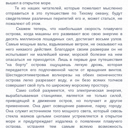
вышел в открытое море.
Те из наших читателей, которые пожелают мысленно
отправиться в это путешествие по Тихому океану, будут
свидетелями различных перипетий его и, может статься, не
пожалеют об этом.
Скажем теперь, что наибольшая скорость плавучего
острова, когда машины его развивают всю свою энергию в
десять миллионов лошадиных сил, достигает восьми узлов.
Самые мощные валы, вздымаемые ветром, не оказывают на
него никакого действия. Благодаря своим размерам он не
испытывает ни малейшей качки; морской болезни на нем
опасаться не приходится. Лишь в первые дни путешествия
"на борту" острова ощущаешь легкую дрожь, которая
передается его подпочвенной части от вращения винтов.
Шестидесятиметровые волнорезы на обеих оконечностях
острова легко разрезают воду, и он безо всяких толчков
совершает свой путь по широкому морскому простору.
Само собой разумеется, что электрическая энергия,
вырабатываемая станциями, является не только силой,
приводящей в движение остров, но получает и другое
применение. Она дает освещение равнине, парку, городу.
Она служит источником того мощного света, который сквозь
стекла маяков целыми снопами устремляется в открытое
море и предупреждает издалека о появлении плавучего
острова, устраняя тем самым всякую возможность