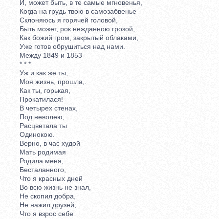
И, может быть, в те самые мгновенья,
Когда на грудь твою в самозабвенье
Склоняюсь я горячей головой,
Быть может, рок нежданною грозой,
Как божий гром, закрытый облаками,
Уже готов обрушиться над нами.
Между 1849 и 1853
* * *
Уж и как же ты,
Моя жизнь, прошла,.
Как ты, горькая,
Прокатилася!
В четырех стенах,
Под неволею,
Расцветала ты
Одинокою.
Верно, в час худой
Мать родимая
Родила меня,
Бесталанного,
Что я красных дней
Во всю жизнь не знал,
Не скопил добра,
Не нажил друзей;
Что я взрос себе