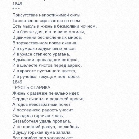
1849
* * *
Присутствие непостижимой силы
Таинственно скрывается во всем:
Есть мысль и жизнь в безмолвии ночном,
И в блеске дня, и в тишине могилы,
В движении бесчисленных миров,
В торжественном покое океана,
И в сумраке задумчивых лесов,
И в ужасе степного урагана,
В дыхании прохладном ветерка,
И в шелесте листов перед аарею,
И в красоте пустынного цветка,
И в ручейке, текущем под горою.
1849
ГРУСТЬ СТАРИКА
Жизнь к развязке печально идет,
Сердце счастья и радостей просит,
А годов невозвратный полет
И последнюю радость уносит.
Охладела горячая кровь,
Беззаботная удаль пропала,
И не прежний разгул, не любовь -
В душу горькая дума запала.
Все погибло под холодом лет,