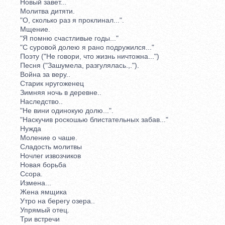
Новый завет...
Молитва дитяти.
"О, сколько раз я проклинал...".
Мщение.
"Я помню счастливые годы..."
"С суровой долею я рано подружился..."
Поэту ("Не говори, что жизнь ничтожна...")
Песня ("Зашумела, разгулялась.,.").
Война за веру..
Старик нругоженец
Зимняя ночь в деревне..
Наследство..
"Не вини одинокую долю...".
"Наскучив роскошью блистательных забав..."
Нужда
Моление о чаше.
Сладость молитвы
Ночлег извозчиков
Новая борьба
Ссора.
Измена...
Жена ямщика
Утро на берегу озера..
Упрямый отец.
Три встречи