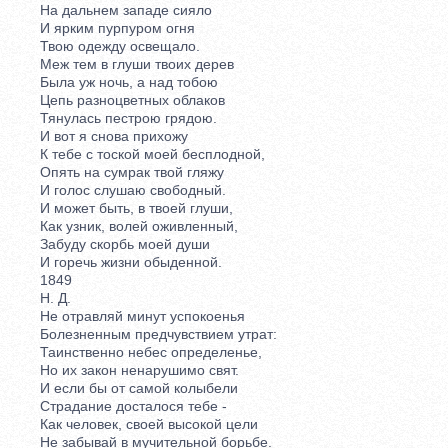
На дальнем западе сияло
И ярким пурпуром огня
Твою одежду освещало.
Меж тем в глуши твоих дерев
Была уж ночь, а над тобою
Цепь разноцветных облаков
Тянулась пестрою грядою.
И вот я снова прихожу
К тебе с тоской моей бесплодной,
Опять на сумрак твой гляжу
И голос слушаю свободный.
И может быть, в твоей глуши,
Как узник, волей оживленный,
Забуду скорбь моей души
И горечь жизни обыденной.
1849
Н. Д.
Не отравляй минут успокоенья
Болезненным предчувствием утрат:
Таинственно небес определенье,
Но их закон ненарушимо свят.
И если бы от самой колыбели
Страдание досталося тебе -
Как человек, своей высокой цели
Не забывай в мучительной борьбе.