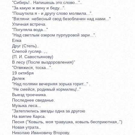
"Сибирь!.. Напишешь это слово..."..
"За какую ж вину и беду...".
"Пошутила я - и другу слово молвила...".
"Взгляни: небесный свод безоблачен над нами..."
Уличная встреча.
"Погуляла вода..."
"Над светлым озером пурпуровой зари...".
Елка
Друг (Степь)..
Слепой гусляр. ,.,
(П. И. Савостьянову)
В лесу (После выздоровления)"
"Отвяжися, тоска...".
19 октября
Дележ
"Над полями вечерняя зорька горит..." .
"Не смейся, родимый кормилец!.."
Выезд троечника.
Последнее свиданье.
Музыка леса...
"Затеплились звезды одна за другою
На взятие Карса.
Песня ("Ковыль, моя травушка, ковыль бесприютная,.")
Новая утрата..
Николаю Ивановичу Второву.