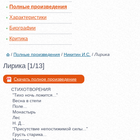
Полные произведения
Характеристики
Биографии
Критика
/
Полные произведения
/
Никитин И.С.
/
Лирика
Лирика [1/13]
Скачать полное произведение
СТИХОТВОРЕНИЯ
"Тихо ночь ложится..."
Весна в степи
Поле...
Монастырь
Лес
Н. Д...
"Присутствие непостижимой силы..."
Грусть старика...
Мрамор.