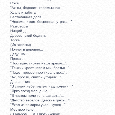
Соха...
"Ах ты, бедность горемычная...".
Удаль и забота
Бесталанная доля..
"Незаменимая, бесценная утрата!.."
Разговоры
Нищий , ,.
Деревенский бедняк.
Тоска .
{Из записки).
Ночлег в деревне...
Дедушка..
Пряха .
"Постыдно гибнет наше время...".
"Тяжкий крест несем мы, братья..."
"Падет презренное тиранство..." .
"Ах, прости, святой угодник!.."..
Дачная жизнь
"В синем небе плывут над полями..."
"Ярко звезд мерцанье..."
"В чистом поле тень шагает..."...
"Детство веселое, детские грезы...".
"Ехал из ярмарки ухарь-купец...".
Мертвое тело.
{В альбом Е. А. Плотниковой)...