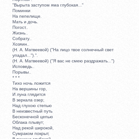
"Вырыта заступом яма глубокая..."
Поминки
На пепелище.
Мать и дочь.
Погост..
Жизнь..
Собрату..
Хозяин..
(Н. А. Матвеевой) ("На лицо твое солнечный свет
упадал...").".
(Н. А. Матвеевой) ("Я вас не смею раздражать...")
Исповедь..
Порывы..
* * *
Тихо ночь ложится
На вершины гор,
И луна глядится
В зеркала озер;
Над глухою степью
В неизвестный путь
Бесконечной цепью
Облака плывут;
Над рекой широкой,
Сумраком покрыт,
В тишине глубокой