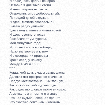
И праздность долгих вечеров
Оставил я для тихой степи
И тени сумрачных лесов.
Отшельник мира добровольный,
Природой дикой окружен,
Я здесь мечтою своевольной
Бываю редко увлечен:
Здесь под влияньем жизни новой
И вдохновенного труда
Разоблачает ум суровый
Мои минувшие года;
И, полный мира и свободы,
На жизнь вернее я гляжу
И в созерцании природы
Уроки сердцу нахожу.
Между 1849 и 1853
* * *
Когда, мой друг, в часы одушевленья
Далеких лет прекрасное значенье
Предузнает восторженный твой ум, -
Как я люблю свободу этих дум!
Как радостно словам твоим внимаю,
А между тем и помню я и знаю,
Что нас судьба неверная хранит,
Что счастию легко нам изменить