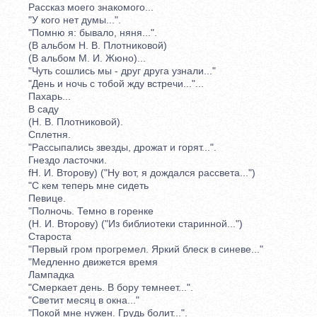
Рассказ моего знакомого...
"У кого нет думы...".
"Помню я: бывало, няня...".
(В альбом Н. В. Плотниковой)
(В альбом М. И. Жюно)...
"Чуть сошлись мы - друг друга узнали..."
"День и ночь с тобой жду встречи..."...
Пахарь...
В саду
(Н. В. Плотниковой).
Сплетня.
"Рассыпались звезды, дрожат и горят...".
Гнездо ласточки.
fH. И. Второву) ("Ну вот, я дождался рассвета...")
"С кем теперь мне сидеть
Певице.
"Полночь. Темно в горенке
(Н. И. Второву) ("Из библиотеки старинной...")
Староста
"Первый гром прогремел. Яркий блеск в синеве..."
"Медленно движется время
Лампадка
"Смеркает день. В бору темнеет...".
"Светит месяц в окна..."
"Покой мне нужен. Грудь болит...".