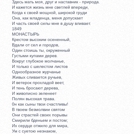
Здесь мать моя, друг и наставник - природа.
И кажется жизнь мне светлей впереди,
Когда к своей мощной, широкой груди
Она, как младенца, меня допускает
И часть своей силы мне в душу вливает.
1849
МОНАСТЫРЬ
Крестом высоким осененный,
Вдали от сел и городов,
Один стоишь ты, окруженный
Густыми купами дерев.
Вокруг глубокое молчанье,
И только с шелестом листов
Однообразное журчанье
Живых сливается ручьев,
И ветерок прохладой веет,
И тень бросают дерева,
И живописно зеленеет
Полян высокая трава.
0н как сыны твои счастливы!
В твоем безмолвии святом
Они страстей своих порывы
Смирили бденьем и постом;
Их сердце отжило для мира,
Ум с суетою незнаком,