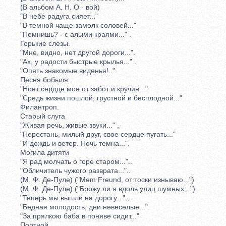
(В альбом А. Н. О - вой)
"В небе радуга сияет..."
"В темной чаще замолк соловей..."
"Помнишь? - с алыми краями..." .
Горькие слезы.
"Мне, видно, нет другой дороги...".
"Ах, у радости быстрые крылья..." .
"Опять знакомые виденья!.."
Песня бобыля.
"Ноет сердце мое от забот и кручин...".
"Средь жизни пошлой, грустной и бесплодной..."
Филантроп.
Старый слуга
"Живая речь, живые звуки..." ,
"Перестань, милый друг, свое сердце пугать..."
"И дождь и ветер. Ночь темна...".
Могила дитяти
"Я рад молчать о горе старом..."..
"Обличитель чужого разврата..."..
(М. Ф. Де-Пуле) ("Mem Freund, от тоски изнываю...")
(М. Ф. Де-Пуле) ("Брожу ли я вдоль улиц шумных...")
"Теперь мы вышли на дорогу..." ,.
"Бедная молодость, дни невеселые...".
"За прялкою баба в поняве сидит..."
Портной .