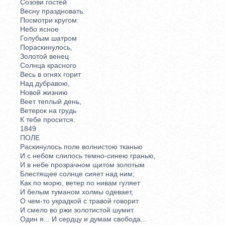
Созови гостей
Весну праздновать.
Посмотри кругом:
Небо ясное
Голубым шатром
Пораскинулось,
Золотой венец
Солнца красного
Весь в огнях горит
Над дубравою,
Новой жизнию
Веет теплый день,
Ветерок на грудь
К тебе просится.
1849
ПОЛЕ
Раскинулось поле волнистою тканью
И с небом слилось темно-синею гранью,
И в небе прозрачном щитом золотым
Блестящее солнце сияет над ним;
Как по морю, ветер по нивам гуляет
И белым туманом холмы одевает,
О чем-то украдкой с травой говорит
И смело во ржи золотистой шумит.
Один я... И сердцу и думам свобода...