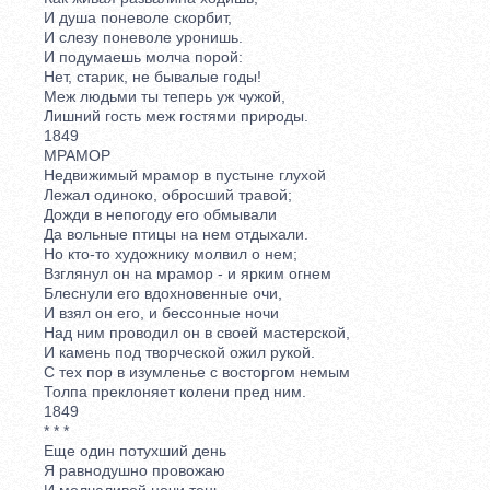
И душа поневоле скорбит,
И слезу поневоле уронишь.
И подумаешь молча порой:
Нет, старик, не бывалые годы!
Меж людьми ты теперь уж чужой,
Лишний гость меж гостями природы.
1849
МРАМОР
Недвижимый мрамор в пустыне глухой
Лежал одиноко, обросший травой;
Дожди в непогоду его обмывали
Да вольные птицы на нем отдыхали.
Но кто-то художнику молвил о нем;
Взглянул он на мрамор - и ярким огнем
Блеснули его вдохновенные очи,
И взял он его, и бессонные ночи
Над ним проводил он в своей мастерской,
И камень под творческой ожил рукой.
С тех пор в изумленье с восторгом немым
Толпа преклоняет колени пред ним.
1849
* * *
Еще один потухший день
Я равнодушно провожаю
И молчаливой ночи тень,