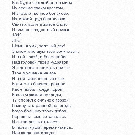
Как будто светлый ангел мира
Их осенил своим крестом,
И внемлет вечное бог слово,
Их тяжкий труд благословив,
Святых молитв живое слово
И гимнов сладостный призыв.
1849
ЛЕС
Шуми, шуми, зеленый лес!
Знаком мне шум твой величавый,
И твой покой, и блеск небес
Над головой твоей кудрявой.
Я с детства понимать привык
Твое молчание немое
И твой таинственный язык
Как что-то близкое, родное.
Как я любил, когда порой,
Краса угрюмая природы,
Ты спорил с сильною грозой
В минуты страшной непогоды,
Когда больших твоих дубов
Вершины темные качались
И сотни разных голосов
В твоей глуши перекликались...
Или когда светило дня