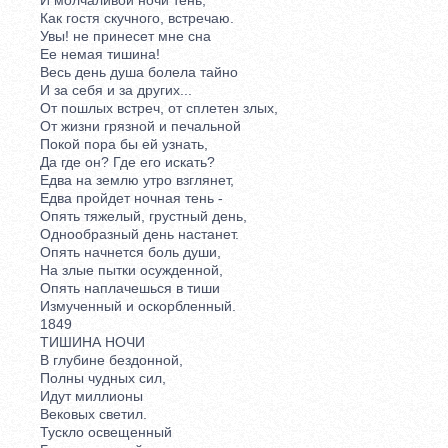
Как гостя скучного, встречаю.
Увы! не принесет мне сна
Ее немая тишина!
Весь день душа болела тайно
И за себя и за других...
От пошлых встреч, от сплетен злых,
От жизни грязной и печальной
Покой пора бы ей узнать,
Да где он? Где его искать?
Едва на землю утро взглянет,
Едва пройдет ночная тень -
Опять тяжелый, грустный день,
Однообразный день настанет.
Опять начнется боль души,
На злые пытки осужденной,
Опять наплачешься в тиши
Измученный и оскорбленный.
1849
ТИШИНА НОЧИ
В глубине бездонной,
Полны чудных сил,
Идут миллионы
Вековых светил.
Тускло освещенный