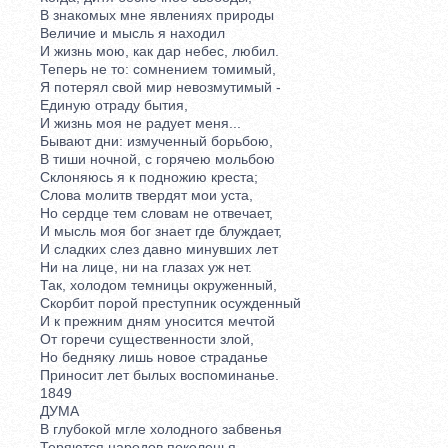
В знакомых мне явлениях природы
Величие и мысль я находил
И жизнь мою, как дар небес, любил.
Теперь не то: сомнением томимый,
Я потерял свой мир невозмутимый -
Единую отраду бытия,
И жизнь моя не радует меня...
Бывают дни: измученный борьбою,
В тиши ночной, с горячею мольбою
Склоняюсь я к подножию креста;
Слова молитв твердят мои уста,
Но сердце тем словам не отвечает,
И мысль моя бог знает где блуждает,
И сладких слез давно минувших лет
Ни на лице, ни на глазах уж нет.
Так, холодом темницы окруженный,
Скорбит порой преступник осужденный
И к прежним дням уносится мечтой
От горечи существенности злой,
Но бедняку лишь новое страданье
Приносит лет былых воспоминанье.
1849
ДУМА
В глубокой мгле холодного забвенья
Теряются народов поколенья,