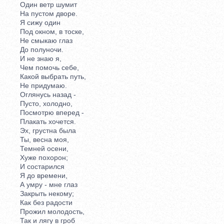
Один ветр шумит
На пустом дворе.
Я сижу один
Под окном, в тоске,
Не смыкаю глаз
До полуночи.
И не знаю я,
Чем помочь себе,
Какой выбрать путь,
Не придумаю.
Оглянусь назад -
Пусто, холодно,
Посмотрю вперед -
Плакать хочется.
Эх, грустна была
Ты, весна моя,
Темней осени,
Хуже похорон;
И состарился
Я до времени,
А умру - мне глаз
Закрыть некому;
Как без радости
Прожил молодость,
Так и лягу в гроб