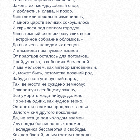
Законы их, междоусобный спор,
И доблести, и слава, и позор.
Лицо земли печально изменилось,
И много царств великих сокрушилось
И скрылося под пеплом городов,
Лишь темный след исчезнувших веков -
Нестройное собрание обломков, -
Да вымыслы неведомых певцов
И письмена нам чуждых языков
От праотцов осталось для потомков...
Пройдут века, в событиях Вселенной
И мы мелькнем, как метеор мгновенный,
И, может быть, потомства поздний род
Забудет наш угаснувший народ.
Так! вечности не суждено земному;
Покорствуя всеобщему закону,
Все умереть когда-нибудь должно;
Но жизнь одних, как чудное зерно,
Останется в самом процессе тленья
Залогом сил другого поколенья.
Да, не вотще под холодом времен
Идут ряды бесчисленных племен;
Наследники бессмертья и свободы,
Как дар благой, иным гостям природы