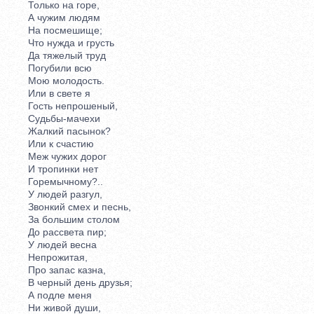
Только на горе,
А чужим людям
На посмешище;
Что нужда и грусть
Да тяжелый труд
Погубили всю
Мою молодость.
Или в свете я
Гость непрошеный,
Судьбы-мачехи
Жалкий пасынок?
Или к счастию
Меж чужих дорог
И тропинки нет
Горемычному?..
У людей разгул,
Звонкий смех и песнь,
За большим столом
До рассвета пир;
У людей весна
Непрожитая,
Про запас казна,
В черный день друзья;
А подле меня
Ни живой души,