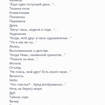
"Еще один потухший день..."...
Тишина ночи
Клеветникам
Похороны
Перемена
Дума..
"Бегут часы, недели и года..."...
Уединение .
"Когда, мой друг, в часы одушевленья..."
"Уж и как же ты..."
Жизнь.
Воспоминание о детстве.
"Когда Невы, окованной гранитом...".
"Помоги ты мне...".
Могила.
Отъезд .
"Не плачь, мой друг! Есть много муки..."
Вечность
Небо.
"Что счастье? - бред воображенья..."
Ночь на берегу моря.
Дуб.
Тайное горе
Вечер .