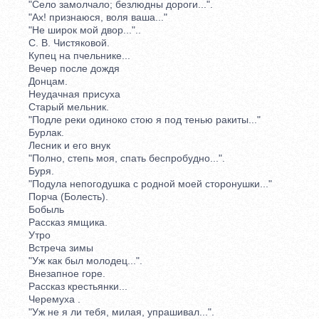
"Село замолчало; безлюдны дороги...".
"Ах! признаюся, воля ваша..."
"Не широк мой двор..."..
С. В. Чистяковой.
Купец на пчельнике...
Вечер после дождя
Донцам.
Неудачная присуха
Старый мельник.
"Подле реки одиноко стою я под тенью ракиты..."
Бурлак.
Лесник и его внук
"Полно, степь моя, спать беспробудно...".
Буря.
"Подула непогодушка с родной моей сторонушки..."
Порча (Болесть).
Бобыль
Рассказ ямщика.
Утро
Встреча зимы
"Уж как был молодец...".
Внезапное горе.
Рассказ крестьянки...
Черемуха .
"Уж не я ли тебя, милая, упрашивал...".