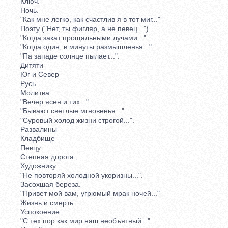
Ключ.
Ночь.
"Как мне легко, как счастлив я в тот миг..."
Поэту ("Нет, ты фигляр, а не певец...")
"Когда закат прощальными лучами..."
"Когда один, в минуты размышленья..."
"Па западе солнце пылает...".
Дитяти
Юг и Север
Русь.
Молитва.
"Вечер ясен и тих...".
"Бывают светлые мгновенья..."
"Суровый холод жизни строгой...".
Развалины
Кладбище
Певцу .
Степная дорога ,
Художнику
"Не повторяй холодной укоризны...".
Засохшая береза.
"Привет мой вам, угрюмый мрак ночей..."
Жизнь и смерть.
Успокоение...
"С тех пор как мир наш необъятный..."