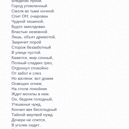
Бледною луной,
Город утомленный
Смолк во тьме ночной.
Спит ОН; очарован
Чудной тишиной,
Будто заколдован
Властью неземной.
Лишь, объят дремотой,
Закричит порой
Сторож беззаботный
В улице пустой.
Кажется, мир сонный,
Полный сладких грез,
Отдохнул спокойно
От забот и слез.
Но взгляни: вот домик
Освещен огнем;
На столе покойник
Ждет могилы в нем.
Он, бедняк голодный,
Утешенья чужд,
Кончил век бесплодный
Тайной жертвой нужд.
Дочери не спится,
В уголке сидит...