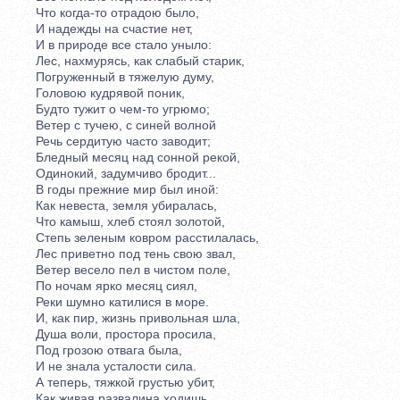
Что когда-то отрадою было,
И надежды на счастие нет,
И в природе все стало уныло:
Лес, нахмурясь, как слабый старик,
Погруженный в тяжелую думу,
Головою кудрявой поник,
Будто тужит о чем-то угрюмо;
Ветер с тучею, с синей волной
Речь сердитую часто заводит;
Бледный месяц над сонной рекой,
Одинокий, задумчиво бродит...
В годы прежние мир был иной:
Как невеста, земля убиралась,
Что камыш, хлеб стоял золотой,
Степь зеленым ковром расстилалась,
Лес приветно под тень свою звал,
Ветер весело пел в чистом поле,
По ночам ярко месяц сиял,
Реки шумно катилися в море.
И, как пир, жизнь привольная шла,
Душа воли, простора просила,
Под грозою отвага была,
И не знала усталости сила.
А теперь, тяжкой грустью убит,
Как живая развалина ходишь,