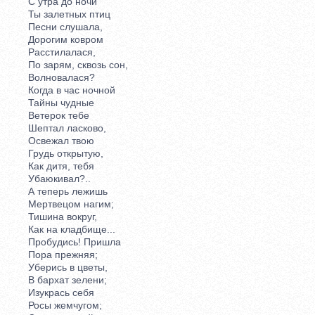
С утра до ночи
Ты залетных птиц
Песни слушала,
Дорогим ковром
Расстилалася,
По зарям, сквозь сон,
Волновалася?
Когда в час ночной
Тайны чудные
Ветерок тебе
Шептал ласково,
Освежал твою
Грудь открытую,
Как дитя, тебя
Убаюкивал?..
А теперь лежишь
Мертвецом нагим;
Тишина вокруг,
Как на кладбище...
Пробудись! Пришла
Пора прежняя;
Уберись в цветы,
В бархат зелени;
Изукрась себя
Росы жемчугом;