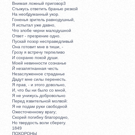
Внимая ложный приговор3
Стыжусь ответить бранью резкой
На необдуманный укор.
Гоненья зритель равнодушный,
Я испытал уже давно,
Что злобе черни малодушной
Ответ - презрение одно.
Пускай позор несправедливый
Она готовит мне в тиши, -
Грозу я встречу терпеливо
И сохраню покой души.
Моей невинности сознанье
Й незапятнанная честь
Незаслуженное страданье
Дадут мне силы перенесть.
Я прав, - и этого довольно,
И, что бы ни было со мной,
Я не унижусь добровольно
Перед язвительной молвой:
Я не подам руки свободной
Ожесточенному врагу;
Скорей погибну благородно,
Но твердость воли сберегу.
1849
ПОХОРОНЫ