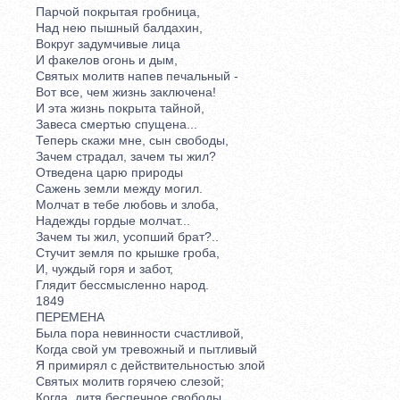
Парчой покрытая гробница,
Над нею пышный балдахин,
Вокруг задумчивые лица
И факелов огонь и дым,
Святых молитв напев печальный -
Вот все, чем жизнь заключена!
И эта жизнь покрыта тайной,
Завеса смертью спущена...
Теперь скажи мне, сын свободы,
Зачем страдал, зачем ты жил?
Отведена царю природы
Сажень земли между могил.
Молчат в тебе любовь и злоба,
Надежды гордые молчат...
Зачем ты жил, усопший брат?..
Стучит земля по крышке гроба,
И, чуждый горя и забот,
Глядит бессмысленно народ.
1849
ПЕРЕМЕНА
Была пора невинности счастливой,
Когда свой ум тревожный и пытливый
Я примирял с действительностью злой
Святых молитв горячею слезой;
Когда, дитя беспечное свободы,