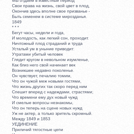
Мы отдаем в известный период
Свои права на жизнь, свой цвет в плод,
Окончив здесь вполне свое призванье -
Быть семенем в системе мирозданья.
1849
* * *
Бегут часы, недели и года,
И молодость, как легкий сон, проходит.
Ничтожный плод страданий и труда
Усталый ум в уныние приводит:
Утратами убитый человек
Глядит кругом в невольном изумленье,
Как близ него свой начинает век
Возникшее недавно поколенье.
Он чувствует, печалию томим,
Что он чужой меж новыми гостями,
Что жизнь других так скоро перед ним
Спешит вперед с надеждами, страстями;
Что времени ему дух новый чужд
И смелые вопросы незнакомы,
Что он теперь на сцене новых нужд
Уж не актер, а только зритель скромный.
Между 1849 и 1853
УЕДИНЕНИЕ
Приличий тягостные цепи