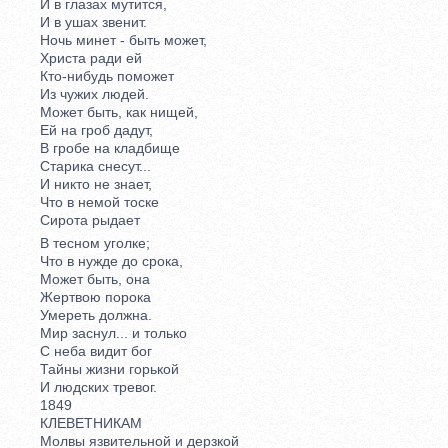
И в глазах мутится,
И в ушах звенит.
Ночь минет - быть может,
Христа ради ей
Кто-нибудь поможет
Из чужих людей.
Может быть, как нищей,
Ей на гроб дадут,
В гробе на кладбище
Старика снесут...
И никто не знает,
Что в немой тоске
Сирота рыдает
В тесном уголке;
Что в нужде до срока,
Может быть, она
Жертвою порока
Умереть должна.
Мир заснул... и только
С неба видит бог
Тайны жизни горькой
И людских тревог.
1849
КЛЕВЕТНИКАМ
Молвы язвительной и дерзкой