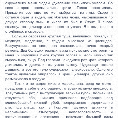
окружавших меня людей удивление сменилось ужасом. Со
всех сторон послышались крики. Толпа попятилась.
Приказчик все еще не мог выбраться из ямы. Скоро я
остался один и видел, как убегали люди, находившиеся по
другую сторону ямы, в числе их был и Стэнт. Я снова
взглянул на цилиндр и оцепенел от ужаса. Я стоял, точно в
столбняке, и смотрел.
Большая сероватая круглая туша, величиной, пожалуй, с
медведя, медленно, с трудом вылезала из цилиндра.
Высунувшись на свет, она залоснилась, точно мокрый
ремень. Два больших темных глаза пристально смотрели на
меня. У чудовища была круглая голова и, если можно так
выразиться, лицо. Под глазами находился рот, края которого
двигались и дрожали, выпуская слюну. Чудовище тяжело
дышало, и все его тело судорожно пульсировало. Одно его
тонкое щупальце упиралось в край цилиндра, другим оно
размахивало в воздухе.
Тот, кто не видел живого марсианина, вряд ли может
представить себе его страшную, отвратительную внешность.
Треугольный рот, с выступающей верхней губой, полнейшее
отсутствие лба, никаких признаков подбородка под
клинообразной нижней губой, непрерывное подергивание
рта, щупальца, как у Горгоны, шумное дыхание в
непривычной атмосфере, неповоротливость и
затрудненность в движениях - результат большей силы