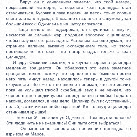
Вдруг он с удивлением заметил, что слой нагара,
покрывавший метеорит, с верхнего края цилиндра стал
отваливаться. Кусочки шлака падали на песок, точно хлопья
снега или капли дождя. Внезапно отвалился и с шумом упал
большой кусок; Оджилви не на шутку испугался.
Еще ничего не подозревая, он спустился в яму и,
несмотря на сильный жар, подошел вплотную к цилиндру,
чтобы получше его разглядеть. Астроном все еще думал, что
странное явление вызвано охлаждением тела, но этому
противоречил тот факт, что нагар спадал только с края
цилиндра.
И вдруг Оджилви заметил, что круглая вершина цилиндра
медленно вращается. Он обнаружил это едва заметное
вращение только потому, что черное пятно, бывшее против
него пять минут назад, находилось теперь в другой точке
окружности. Все же он не вполне понимал, что это значит,
пока не услышал глухой скребущий звук и не увидел, что
черное пятно продвинулось вперед почти на дюйм. Тогда он
наконец догадался, в чем дело. Цилиндр был искусственный,
полый, с отвинчивающейся крышкой! Кто-то внутри цилиндра
отвинчивал крышку!
- Боже мой! - воскликнул Оджилви. - Там внутри человек!
Эти люди чуть не изжарились! Они пытаются выбраться!
Он мгновенно сопоставил появление цилиндра со
взрывом на Марсе.