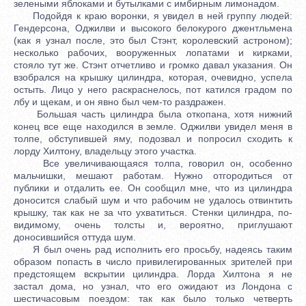
зелеными яблоками и бутылками с имбирным лимонадом.
Подойдя к краю воронки, я увидел в ней группу людей:
Гендерсона, Оджилви и высокого белокурого джентльмена
(как я узнал после, это был Стэнт, королевский астроном);
несколько рабочих, вооруженных лопатами и кирками,
стояло тут же. Стэнт отчетливо и громко давал указания. Он
взобрался на крышку цилиндра, которая, очевидно, успела
остыть. Лицо у него раскраснелось, пот катился градом по
лбу и щекам, и он явно был чем-то раздражен.
Большая часть цилиндра была откопана, хотя нижний
конец все еще находился в земле. Оджилви увидел меня в
толпе, обступившей яму, подозвал и попросил сходить к
лорду Хилтону, владельцу этого участка.
Все увеличивающаяся толпа, говорил он, особенно
мальчишки, мешают работам. Нужно отгородиться от
публики и отдалить ее. Он сообщил мне, что из цилиндра
доносится слабый шум и что рабочим не удалось отвинтить
крышку, так как не за что ухватиться. Стенки цилиндра, по-
видимому, очень толсты и, вероятно, приглушают
доносившийся оттуда шум.
Я был очень рад исполнить его просьбу, надеясь таким
образом попасть в число привилегированных зрителей при
предстоящем вскрытии цилиндра. Лорда Хилтона я не
застал дома, но узнал, что его ожидают из Лондона с
шестичасовым поездом: так как было только четверть