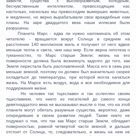
зависти, существа с высокоразвитым, холодным,
бесчувственным интеллектом, превосходящие нас
настолько, насколько мы превосходим вымерших животных,
и медленно, но верно вырабатывали свои враждебные нам
планы. На заре двадцатого века наши иллюзии были
разрушены.
Планета Марс - едва ли нужно напоминать об этом
читателю - вращается вокруг Солнца в среднем на
расстоянии 140 миллионов миль и получает от него вдвое
меньше тепла и света, чем наш мир. Если верна гипотеза о
туманностях, то Марс старше Земли; жизнь на его
поверхности должна была возникнуть задолго до того, как
Земля перестала быть расплавленной. Масса его в семь раз
меньше земной, поэтому он должен был значительно скорее
охладиться до температуры, при которой могла начаться
жизнь. На Марсе есть воздух, вода и все необходимое для
поддержания жизни.
Но человек так тщеславен и так ослеплен своим
тщеславием, что никто из писателей до самого конца
девятнадцатого века не высказывал мысли о том, что на этой
планете могут обитать разумные существа, вероятно, даже
опередившие в своем развитии людей. Также никто не
подумал о том, что так как Марс старше Земли, обладает
поверхностью, равной четвертой части земной, и дальше
отстоит от Солнца, то, следовательно, и жизнь на нем не