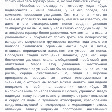
только началась гораздо раньше, но уже близится к концу.
Неизбежное охлаждение, которому когда-нибудь
подвергнется и наша планета, у нашего соседа, без
сомнения, произошло уже давно. Хотя мы почти ничего не
знаем об условиях жизни на Марсе, нам все же известно, что
даже в его экваториальном поясе средняя дневная
температура не выше, чем у нас в самую холодную зиму. Его
атмосфера гораздо более разрежена, чем земная, а океаны
уменьшились и покрывают только треть его поверхности;
вследствие медленного круговорота времен года около его
полюсов скопляются огромные массы льда и затем,
оттаивая, периодически затопляют его умеренные пояса.
Последняя стадия истощения планеты, для нас еще
бесконечно далекая, стала злободневной проблемой для
обитателей Марса. Под давлением неотложной
необходимости их ум работал более напряженно, их техника
росла, сердца ожесточались. И, глядя в мировое
пространство, вооруженные такими инструментами и
знаниями, о которых мы только можем мечтать, они видели
невдалеке от себя, на расстоянии каких-нибудь 35
миллионов миль по направлению к Солнцу, утреннюю звезду
надежды - нашу теплую планету, зеленую от растительности
и серую от воды, с туманной атмосферой, красноречиво
свидетельствующей о плодородии, с мерцающими сквозь
облачную завесу широкими просторами населенных