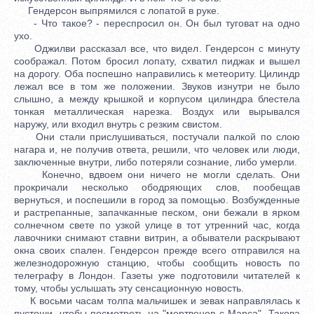
Гендерсон выпрямился с лопатой в руке.
- Что такое? - переспросил он. Он был туговат на одно
ухо.
Оджилви рассказал все, что видел. Гендерсон с минуту
соображал. Потом бросил лопату, схватил пиджак и вышел
на дорогу. Оба поспешно направились к метеориту. Цилиндр
лежал все в том же положении. Звуков изнутри не было
слышно, а между крышкой и корпусом цилиндра блестела
тонкая металлическая нарезка. Воздух или вырывался
наружу, или входил внутрь с резким свистом.
Они стали прислушиваться, постучали палкой по слою
нагара и, не получив ответа, решили, что человек или люди,
заключенные внутри, либо потеряли сознание, либо умерли.
Конечно, вдвоем они ничего не могли сделать. Они
прокричали несколько ободряющих слов, пообещав
вернуться, и поспешили в город за помощью. Возбужденные
и растрепанные, запачканные песком, они бежали в ярком
солнечном свете по узкой улице в тот утренний час, когда
лавочники снимают ставни витрин, а обыватели раскрывают
окна своих спален. Гендерсон прежде всего отправился на
железнодорожную станцию, чтобы сообщить новость по
телеграфу в Лондон. Газеты уже подготовили читателей к
тому, чтобы услышать эту сенсационную новость.
К восьми часам толпа мальчишек и зевак направлялась к
пустоши, чтобы посмотреть на "мертвецов с Марса". Такова