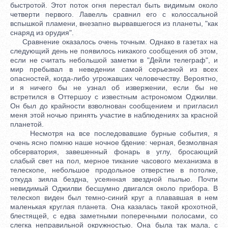
быстротой. Этот поток огня перестал быть видимым около
четверти первого. Лавелль сравнил его с колоссальной
вспышкой пламени, внезапно вырвавшегося из планеты, "как
снаряд из орудия".
Сравнение оказалось очень точным. Однако в газетах на
следующий день не появилось никакого сообщения об этом,
если не считать небольшой заметки в "Дейли телеграф", и
мир пребывал в неведении самой серьезной из всех
опасностей, когда-либо угрожавших человечеству. Вероятно,
и я ничего бы не узнал об извержении, если бы не
встретился в Оттершоу с известным астрономом Оджилви.
Он был до крайности взволнован сообщением и пригласил
меня этой ночью принять участие в наблюдениях за красной
планетой.
Несмотря на все последовавшие бурные события, я
очень ясно помню наше ночное бдение: черная, безмолвная
обсерватория, завешенный фонарь в углу, бросающий
слабый свет на пол, мерное тикание часового механизма в
телескопе, небольшое продольное отверстие в потолке,
откуда зияла бездна, усеянная звездной пылью. Почти
невидимый Оджилви бесшумно двигался около прибора. В
телескоп виден был темно-синий круг а плававшая в нем
маленькая круглая планета. Она казалась такой крохотной,
блестящей, с едва заметными поперечными полосами, со
слегка неправильной окружностью. Она была так мала, с