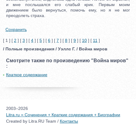
и мне послышался его слабый крик. Первым моим
движением было вернуться, помочь ему, но я не мог
преодолеть страха.
Сохранить
[ 1 ] [
2
] [
3
] [
4
] [
5
] [
6
] [
7
] [
8
] [
9
] [
10
] [
11
]
/ Полные произведения / Уэллс Г. / Война миров
Смотрите также по произведению "Война миров"
:
Краткое содержание
2003–2026
Litra.ru = Сочинения + Краткие содержания + Биографии
Created by Litra.RU Team /
Контакты