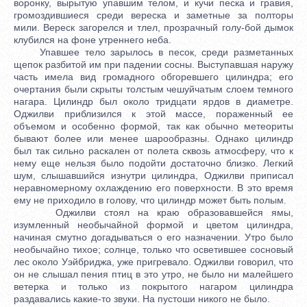
воронку, вырытую упавшим телом, и кучи песка и гравия,
громоздившиеся среди вереска и заметные за полторы
мили. Вереск загорелся и тлел, прозрачный голу-бой дымок
клубился на фоне утреннего неба.
Упавшее тело зарылось в песок, среди разметанных
щепок разбитой им при падении сосны. Выступавшая наружу
часть имела вид громадного обгоревшего цилиндра; его
очертания были скрыты толстым чешуйчатым слоем темного
нагара. Цилиндр был около тридцати ярдов в диаметре.
Оджилви приблизился к этой массе, пораженный ее
объемом и особенно формой, так как обычно метеориты
бывают более или менее шарообразны. Однако цилиндр
был так сильно раскален от полета сквозь атмосферу, что к
нему еще нельзя было подойти достаточно близко. Легкий
шум, слышавшийся изнутри цилиндра, Оджилви приписал
неравномерному охлаждению его поверхности. В это время
ему не приходило в голову, что цилиндр может быть полым.
Оджилви стоял на краю образовавшейся ямы,
изумленный необычайной формой и цветом цилиндра,
начиная смутно догадываться о его назначении. Утро было
необычайно тихое; солнце, только что осветившее сосновый
лес около Уэйбриджа, уже пригревало. Оджилви говорил, что
он не слышал пения птиц в это утро, не было ни малейшего
ветерка и только из покрытого нагаром цилиндра
раздавались какие-то звуки. На пустоши никого не было.