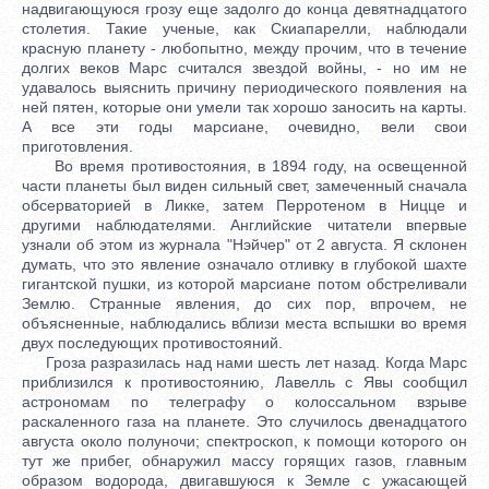
надвигающуюся грозу еще задолго до конца девятнадцатого
столетия. Такие ученые, как Скиапарелли, наблюдали
красную планету - любопытно, между прочим, что в течение
долгих веков Марс считался звездой войны, - но им не
удавалось выяснить причину периодического появления на
ней пятен, которые они умели так хорошо заносить на карты.
А все эти годы марсиане, очевидно, вели свои
приготовления.
Во время противостояния, в 1894 году, на освещенной
части планеты был виден сильный свет, замеченный сначала
обсерваторией в Ликке, затем Перротеном в Ницце и
другими наблюдателями. Английские читатели впервые
узнали об этом из журнала "Нэйчер" от 2 августа. Я склонен
думать, что это явление означало отливку в глубокой шахте
гигантской пушки, из которой марсиане потом обстреливали
Землю. Странные явления, до сих пор, впрочем, не
объясненные, наблюдались вблизи места вспышки во время
двух последующих противостояний.
Гроза разразилась над нами шесть лет назад. Когда Марс
приблизился к противостоянию, Лавелль с Явы сообщил
астрономам по телеграфу о колоссальном взрыве
раскаленного газа на планете. Это случилось двенадцатого
августа около полуночи; спектроскоп, к помощи которого он
тут же прибег, обнаружил массу горящих газов, главным
образом водорода, двигавшуюся к Земле с ужасающей