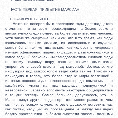
ЧАСТЬ ПЕРВАЯ. ПРИБЫТИЕ МАРСИАН
1. НАКАНУНЕ ВОЙНЫ
Никто не поверил бы в последние годы девятнадцатого
столетия, что за всем происходящим на Земле зорко и
внимательно следят существа более развитые, чем человек,
хотя такие же смертные, как и он; что в то время, как люди
занимались своими делами, их исследовали и изучали,
может быть, так же тщательно, как человек в микроскоп
изучает эфемерных тварей, кишащих и размножающихся в
капле воды. С бесконечным самодовольством сновали люди
по всему земному шару, занятые своими делишками,
уверенные в своей власти над материей. Возможно, что
инфузория под микроскопом ведет себя так же. Никому не
приходило в голову, что более старые миры вселенной -
источник опасности для человеческого рода; самая мысль о
какой-либо жизни на них казалась недопустимой и
невероятной. Забавно вспомнить некоторые общепринятые
в те дни взгляды. Самое большее, допускалось, что на
Марсе живут другие люди, вероятно, менее развитые, чем
мы, но, во всяком случае, готовые дружески встретить нас
как гостей, несущих им просвещение. А между тем через
бездну пространства на Землю смотрели глазами, полными