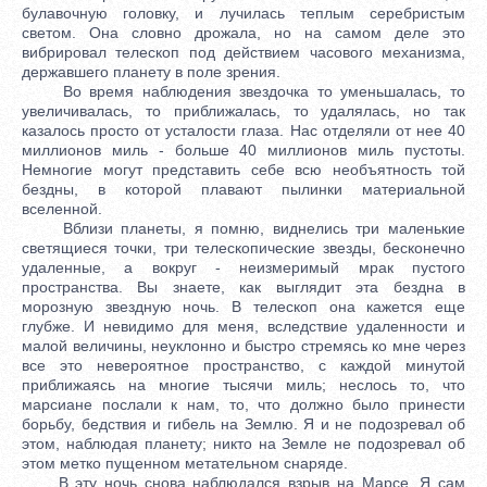
булавочную головку, и лучилась теплым серебристым
светом. Она словно дрожала, но на самом деле это
вибрировал телескоп под действием часового механизма,
державшего планету в поле зрения.
Во время наблюдения звездочка то уменьшалась, то
увеличивалась, то приближалась, то удалялась, но так
казалось просто от усталости глаза. Нас отделяли от нее 40
миллионов миль - больше 40 миллионов миль пустоты.
Немногие могут представить себе всю необъятность той
бездны, в которой плавают пылинки материальной
вселенной.
Вблизи планеты, я помню, виднелись три маленькие
светящиеся точки, три телескопические звезды, бесконечно
удаленные, а вокруг - неизмеримый мрак пустого
пространства. Вы знаете, как выглядит эта бездна в
морозную звездную ночь. В телескоп она кажется еще
глубже. И невидимо для меня, вследствие удаленности и
малой величины, неуклонно и быстро стремясь ко мне через
все это невероятное пространство, с каждой минутой
приближаясь на многие тысячи миль; неслось то, что
марсиане послали к нам, то, что должно было принести
борьбу, бедствия и гибель на Землю. Я и не подозревал об
этом, наблюдая планету; никто на Земле не подозревал об
этом метко пущенном метательном снаряде.
В эту ночь снова наблюдался взрыв на Марсе. Я сам