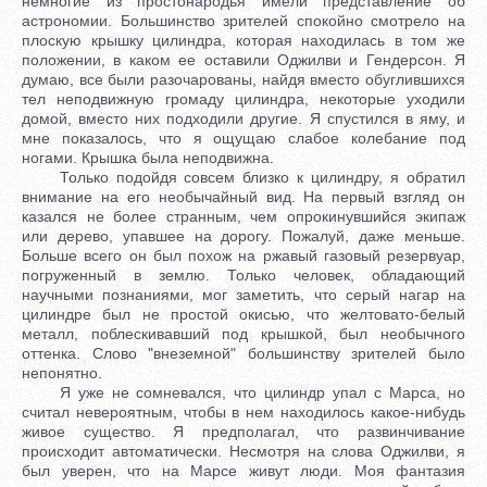
немногие из простонародья имели представление об
астрономии. Большинство зрителей спокойно смотрело на
плоскую крышку цилиндра, которая находилась в том же
положении, в каком ее оставили Оджилви и Гендерсон. Я
думаю, все были разочарованы, найдя вместо обуглившихся
тел неподвижную громаду цилиндра, некоторые уходили
домой, вместо них подходили другие. Я спустился в яму, и
мне показалось, что я ощущаю слабое колебание под
ногами. Крышка была неподвижна.
Только подойдя совсем близко к цилиндру, я обратил
внимание на его необычайный вид. На первый взгляд он
казался не более странным, чем опрокинувшийся экипаж
или дерево, упавшее на дорогу. Пожалуй, даже меньше.
Больше всего он был похож на ржавый газовый резервуар,
погруженный в землю. Только человек, обладающий
научными познаниями, мог заметить, что серый нагар на
цилиндре был не простой окисью, что желтовато-белый
металл, поблескивавший под крышкой, был необычного
оттенка. Слово "внеземной" большинству зрителей было
непонятно.
Я уже не сомневался, что цилиндр упал с Марса, но
считал невероятным, чтобы в нем находилось какое-нибудь
живое существо. Я предполагал, что развинчивание
происходит автоматически. Несмотря на слова Оджилви, я
был уверен, что на Марсе живут люди. Моя фантазия