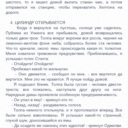
шестого, то я зашел домой выпить стакан чаю, а потом
отправился на станцию, чтобы перехватить Хилтона на
дороге.
4. ЦИЛИНДР ОТКРЫВАЕТСЯ
Когда я вернулся на пустошь, солнце уже садилось.
Публика из Уокинга все прибывала, домой возвращались
только двое-трое. Толпа вокруг воронки все росла, чернея на
лимонно-желтом фоне неба; собралось более ста человек.
Что-то кричали; около ямы происходила какая-то толкотня.
Меня охватило тревожное предчувствие. Приблизившись, я
услышал голос Стэнта:
- Отойдите! Отойдите!
Пробежал какой-то мальчуган.
- Оно движется, - сообщил он мне, - все вертится да
вертится. Мне это не нравится. Я лучше пойду домой.
Я подошел ближе. Толпа была густая - человек двести-
триста; все толкались, наступали друг другу на ноги.
Нарядные дамы проявляли особенную предприимчивость.
- Он упал в яму! - крикнул кто-то.
- Назад, назад! - раздавались голоса.
Толпа немного отхлынула, и я протолкался вперед. Все
были сильно взволнованы. Я услышал какой-то странный,
глухой шум, доносившийся из ямы.
- Да осадите же наконец этих идиотов! - крикнул Оджилви.