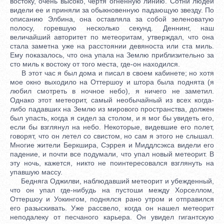
востоку, очень высоко, чертя огненную линию. Сотни людей
видели ее и приняли за обыкновенную падающую звезду. По
описанию Элбина, она оставляла за собой зеленоватую
полосу, горевшую несколько секунд. Деннинг, наш
величайший авторитет по метеоритам, утверждал, что она
стала заметна уже на расстоянии девяноста или ста миль.
Ему показалось, что она упала на Землю приблизительно за
сто миль к востоку от того места, где-он находился.
В этот час я был дома и писал в своем кабинете; но хотя
мое окно выходило на Оттершоу и штора была поднята (я
любил смотреть в ночное небо), я ничего не заметил.
Однако этот метеорит, самый необычайный из всех когда-
либо падавших на Землю из мирового пространства, должен
был упасть, когда я сидел за столом, и я мог бы увидеть его,
если бы взглянул на небо. Некоторые, видевшие его полет,
говорят, что он летел со свистом, но сам я этого не слышал.
Многие жители Беркшира, Сэррея и Миддлсэкса видели его
падение, и почти все подумали, что упал новый метеорит. В
эту ночь, кажется, никто не поинтересовался взглянуть на
упавшую массу.
Бедняга Оджилви, наблюдавший метеорит и убежденный,
что он упал где-нибудь на пустоши между Хорселлом,
Оттершоу и Уокингом, поднялся рано утром и отправился
его разыскивать. Уже рассвело, когда он нашел метеорит
неподалеку от песчаного карьера. Он увидел гигантскую