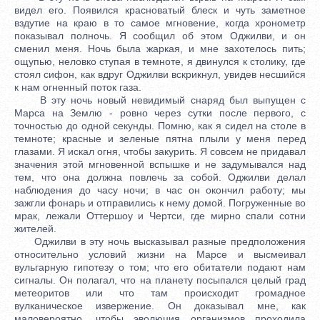
видел его. Появился красноватый блеск и чуть заметное
вздутие на краю в то самое мгновение, когда хронометр
показывал полночь. Я сообщил об этом Оджилви, и он
сменил меня. Ночь была жаркая, и мне захотелось пить;
ощупью, неловко ступая в темноте, я двинулся к столику, где
стоял сифон, как вдруг Оджилви вскрикнул, увидев несшийся
к нам огненный поток газа.
В эту ночь новый невидимый снаряд был выпущен с
Марса на Землю - ровно через сутки после первого, с
точностью до одной секунды. Помню, как я сидел на столе в
темноте; красные и зеленые пятна плыли у меня перед
глазами. Я искал огня, чтобы закурить. Я совсем не придавал
значения этой мгновенной вспышке и не задумывался над
тем, что она должна повлечь за собой. Оджилви делал
наблюдения до часу ночи; в час он окончил работу; мы
зажгли фонарь и отправились к нему домой. Погруженные во
мрак, лежали Оттершоу и Чертси, где мирно спали сотни
жителей.
Оджилви в эту ночь высказывал разные предположения
относительно условий жизни на Марсе и высмеивал
вульгарную гипотезу о том; что его обитатели подают нам
сигналы. Он полагал, что на планету посыпался целый град
метеоритов или что там происходит громадное
вулканическое извержение. Он доказывал мне, как
маловероятно, чтобы эволюция организмов проходила