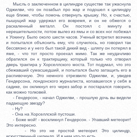
Мысль о заключенном в цилиндре существе так ужаснула
Оджилви, что он позабыл про жар и подошел к цилиндру
еще ближе, чтобы помочь отвернуть крышку. Но, к счастью,
пышущий жар удержал его вовремя, и он не обжегся о
раскаленный металл. Он постоял с минуту в
нерешительности, потом вылез из ямы и со всех ног побежал
к Уокингу. Было около шести часов. Ученый встретил возчика
и попытался объяснить ему, что случилось, но говорил так
бессвязно и у него был такой дикий вид - шляпу он потерял в
яме, - что тот просто проехал мимо. Так же неудачливо
обратился он к трактирщику, который только что отворил
дверь трактира у Хорселлского моста. Тот подумал, что это
сбежавший сумасшедший, и попытался было затащить его в
распивочную. Это немного отрезвило Оджилви, и, увидев
Гендерсона, лондонского журналиста, копавшегося у себя в
садике, он окликнул его через забор и постарался говорить
как можно толковей.
- Гендерсон, - начал Оджилви, - прошлую дочь вы видели
падающую звезду?
- Ну?
- Она на Хорселлской пустоши.
- Боже мой! - воскликнул Гендерсон. - Упавший метеорит!
Это интересно.
- Но это не простой метеорит. Это цилиндр,
искусственный цилиндр. И в нем что-то есть.