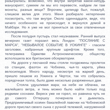
разыгралась: возможно, что внутри запрятав какой-нибудь
манускрипт; сумеем ли мы его перевести, найдем ли там
монеты, разные вещи? Впрочем, цилиндр был, пожалуй,
слишком велик для этого. Меня разбирало нетерпение
посмотреть, что там внутри. Около одиннадцати, видя, что
ничего особенного не происходит, я вернулся домой в
Мэйбэри. Но я уже не мог приняться за свои отвлеченные
исследования.
После полудня пустырь стал неузнаваем. Ранний выпуск
вечерних газет поразил весь Лондон: "ПОСЛАНИЕ С
МАРСА", "НЕБЫВАЛОЕ СОБЫТИЕ В УОКИНГЕ" - гласили
заголовки, набранные крупным шрифтом. Кроме того,
телеграмма Оджилви Астрономическому обществу
всполошила все британские обсерватории.
На дороге у песчаной ямы стояли полдюжины пролеток
со станции, фаэтон из Чобхема, чья-то карета, уйма
велосипедов. Много народу, несмотря на жаркий день,
пришло пешком из Уокинга и Чертси, так что собралась
порядочная толпа, было даже несколько разряженных дам.
Стояла удушливая жара; на небе ни облачка, ни
малейшего ветра, и тень можно было найти только под
редкими соснами. Вереск уже не горел, но равнина чуть не
до самого Оттершоу почернела и дымилась.
Предприимчивый хозяин бакалейной лавочки на Чобхемской
дороге прислал своего сына с ручной тележкой, нагруженной