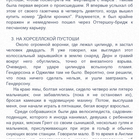
была первая версия о происшедшем. Я впервые услыхал об
этом от своего газетчика в четверть девятого, когда вышел
купить номер "Дейли кроникл". Разумеется, я был крайне
поражен и немедленно пошел через Оттершоу-бридж к
песчаному карьеру.
3. НА ХОРСЕЛЛСКОЙ ПУСТОШИ
Около огромной воронки, где лежал цилиндр, я застал
человек двадцать. Я уже говорил, как выглядел этот
колоссальный зарывшийся в землю снаряд. Дерн и гравий
вокруг него обуглились, точно от внезапного взрыва.
Очевидно, при ударе цилиндра вспыхнуло пламя.
Гендерсона и Оджилви там не было. Вероятно, они решили,
что пока ничего сделать нельзя, и ушли завтракать к
Гендерсону.
На краю ямы, болтая ногами, сидело четверо или пятеро
мальчишек; они забавлялись (пока я не остановил их),
бросая камешки в чудовищную махину. Потом, выслушав
меня, они начали играть в пятнашки, бегая вокруг взрослых.
Среди собравшихся были два велосипедиста, садовник-
поденщик, которого я иногда нанимал, девушка с ребенком
на руках, мясник Грегг со своим сынишкой, несколько гуляк и
мальчиков, прислуживающих при игре в гольф и обычно
снующих возле станции. Говорили мало. В то время в Англии