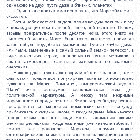
одинаково на двух, пусть даже и близких, планетах.
- Один шанс против миллиона за то, что Марс обитаем, -
сказал он.
Сотни наблюдателей видели пламя каждую полночь, в эту
и последующие десять ночей - по одной вспышке. Почему
взрывы прекратились после десятой ночи, этого никто не
пытался объяснить. Может быть, газ от выстрелов причинял
какие нибудь неудобства марсианам. Густые клубы дыма,
или пыли, замеченные в самый сильный земной телескоп, в
виде маленьких серых, переливчатых пятен мелькали в
чистой атмосфере планеты и затемняли ее знакомые
очертания.
Наконец даже газеты заговорили об этих явлениях, там и
сям стали появляться популярные заметки относительно
вулканов на Марсе. Помнится, юмористический журнал
"Панч" очень остроумно воспользовался этим для
политической карикатуры. А между тем незримые
марсианские снаряды летели к Земле через бездну пустого
пространства со скоростью нескольких миль в секунду,
приближаясь с каждым часом, с каждым днем. Мне кажется
теперь диким, как это люди могли заниматься своими
мелкими делишками, когда над ними уже нависла гибель. Я
помню, как радовался Маркхем, получив новый
фотографический снимок планеты для иллюстрированного
журнала, который он тогда редактировал. Люди нынешнего,