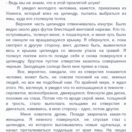
- Ведь мы не знаем, что в этой проклятой штуке!
Я увидел молодого человека, кажется, приказчика из
Уокинга, который влез на цилиндр, пытаясь выбраться из
ямы, куда его столкнула толпа.
Верхняя часть цилиндра отвинчивалась изнутри. Было
видно около двух футов блестящей винтовой нарезки. Кто-то,
оступившись, толкнул меня, я пошатнулся, и меня чуть было
не скинули на вращающуюся крышку. Я обернулся, и, пока
смотрел в другую сторону, винт, должно быть, вывинтился
весь и крышка цилиндра со звоном упала на гравий. Я
толкнул локтем кого-то позади себя и снова повернулся к
цилиндру. Круглое пустое отверстие казалось совершенно
черным. Заходящее солнце било мне прямо в глаза.
Все, вероятно, ожидали, что из отверстия покажется
человек; может быть, не совсем похожий на нас, земных
людей, но все же подобный нам. По крайней мере, я ждал
этого. Но, взглянув, я увидел что-то копошащееся в темноте -
сероватое, волнообразное, движущееся; блеснули два диска,
похожие на глаза. Потом что-то вроде серой змеи, толщиной
в трость, стало выползать кольцами из отверстия и
двигаться, извиваясь, в мою сторону - одно, потом другое.
Меня охватила дрожь. Позади закричала какая-то
женщина. Я немного повернулся, не спуская глаз с
цилиндра, из которого высовывались новые щупальца, и
начал проталкиваться подальше от края ямы. На лицах