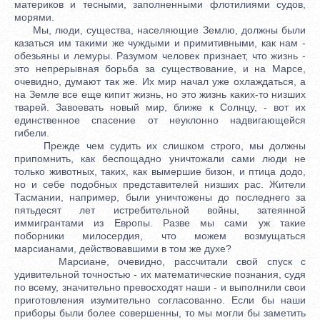
материков и тесными, заполненными флотилиями судов,
морями.
Мы, люди, существа, населяющие Землю, должны были
казаться им такими же чуждыми и примитивными, как нам -
обезьяны и лемуры. Разумом человек признает, что жизнь -
это непрерывная борьба за существование, и на Марсе,
очевидно, думают так же. Их мир начал уже охлаждаться, а
на Земле все еще кипит жизнь, но это жизнь каких-то низших
тварей. Завоевать новый мир, ближе к Солнцу, - вот их
единственное спасение от неуклонно надвигающейся
гибели.
Прежде чем судить их слишком строго, мы должны
припомнить, как беспощадно уничтожали сами люди не
только животных, таких, как вымершие бизон, и птица додо,
но и себе подобных представителей низших рас. Жители
Тасмании, например, были уничтожены до последнего за
пятьдесят лет истребительной войны, затеянной
иммигрантами из Европы. Разве мы сами уж такие
поборники милосердия, что можем возмущаться
марсианами, действовавшими в том же духе?
Марсиане, очевидно, рассчитали свой спуск с
удивительной точностью - их математические познания, судя
по всему, значительно превосходят наши - и выполнили свои
приготовления изумительно согласованно. Если бы наши
приборы были более совершенны, то мы могли бы заметить