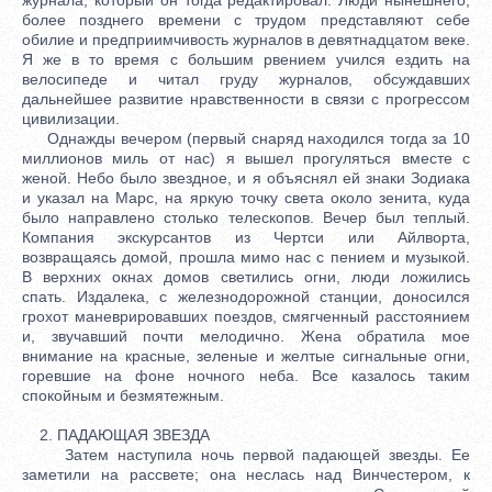
более позднего времени с трудом представляют себе
обилие и предприимчивость журналов в девятнадцатом веке.
Я же в то время с большим рвением учился ездить на
велосипеде и читал груду журналов, обсуждавших
дальнейшее развитие нравственности в связи с прогрессом
цивилизации.
Однажды вечером (первый снаряд находился тогда за 10
миллионов миль от нас) я вышел прогуляться вместе с
женой. Небо было звездное, и я объяснял ей знаки Зодиака
и указал на Марс, на яркую точку света около зенита, куда
было направлено столько телескопов. Вечер был теплый.
Компания экскурсантов из Чертси или Айлворта,
возвращаясь домой, прошла мимо нас с пением и музыкой.
В верхних окнах домов светились огни, люди ложились
спать. Издалека, с железнодорожной станции, доносился
грохот маневрировавших поездов, смягченный расстоянием
и, звучавший почти мелодично. Жена обратила мое
внимание на красные, зеленые и желтые сигнальные огни,
горевшие на фоне ночного неба. Все казалось таким
спокойным и безмятежным.
2. ПАДАЮЩАЯ ЗВЕЗДА
Затем наступила ночь первой падающей звезды. Ее
заметили на рассвете; она неслась над Винчестером, к