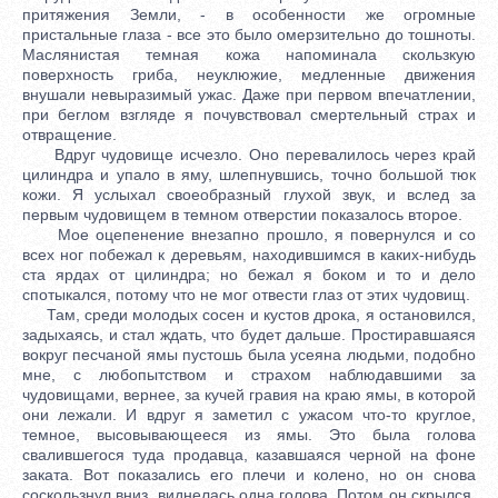
притяжения Земли, - в особенности же огромные
пристальные глаза - все это было омерзительно до тошноты.
Маслянистая темная кожа напоминала скользкую
поверхность гриба, неуклюжие, медленные движения
внушали невыразимый ужас. Даже при первом впечатлении,
при беглом взгляде я почувствовал смертельный страх и
отвращение.
Вдруг чудовище исчезло. Оно перевалилось через край
цилиндра и упало в яму, шлепнувшись, точно большой тюк
кожи. Я услыхал своеобразный глухой звук, и вслед за
первым чудовищем в темном отверстии показалось второе.
Мое оцепенение внезапно прошло, я повернулся и со
всех ног побежал к деревьям, находившимся в каких-нибудь
ста ярдах от цилиндра; но бежал я боком и то и дело
спотыкался, потому что не мог отвести глаз от этих чудовищ.
Там, среди молодых сосен и кустов дрока, я остановился,
задыхаясь, и стал ждать, что будет дальше. Простиравшаяся
вокруг песчаной ямы пустошь была усеяна людьми, подобно
мне, с любопытством и страхом наблюдавшими за
чудовищами, вернее, за кучей гравия на краю ямы, в которой
они лежали. И вдруг я заметил с ужасом что-то круглое,
темное, высовывающееся из ямы. Это была голова
свалившегося туда продавца, казавшаяся черной на фоне
заката. Вот показались его плечи и колено, но он снова
соскользнул вниз, виднелась одна голова. Потом он скрылся,