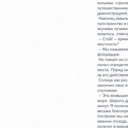
копьями, стрелял
путешественникам
демонстрацией, н
Наконец кавалька
пространство в н
жгучими лучами. 
казалось, отвеча
-- Стой! -- крикн
местность?
-- Мы называем е
флоридцев.
Не говоря ни сло
начал определять
места. Перед ним
за его действия
Солнце как раз п
закончил свои из
спутникам:
-- Эта возвышенн
моря. Широта два
минут. Я полагаю,
весьма благоприя
построим мы наши
именно отсюда,--
полетит в мирово