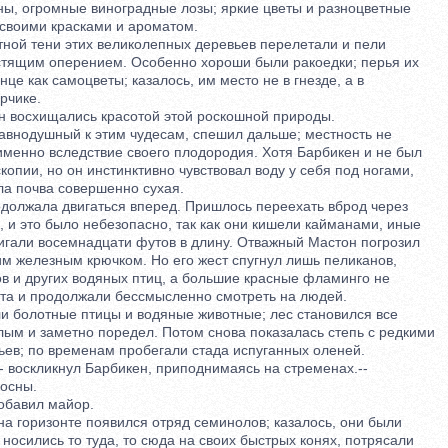
, огромные виноградные лозы; яркие цветы и разноцветные
воими красками и ароматом.
ой тени этих великолепных деревьев перелетали и пели
тящим оперением. Особенно хороши были ракоедки; перья их
е как самоцветы; казалось, им место не в гнезде, а в
чике.
восхищались красотой этой роскошной природы.
нодушный к этим чудесам, спешил дальше; местность не
енно вследствие своего плодородия. Хотя Барбикен и не был
пии, но он инстинктивно чувствовал воду у себя под ногами,
 почва совершенно сухая.
лжала двигаться вперед. Пришлось переехать вброд через
и это было небезопасно, так как они кишели кайманами, иные
гали восемнадцати футов в длину. Отважный Мастон погрозил
железным крючком. Но его жест спугнул лишь пеликанов,
 и других водяных птиц, а большие красные фламинго не
а и продолжали бессмысленно смотреть на людей.
болотные птицы и водяные животные; лес становился все
м и заметно поредел. Потом снова показалась степь с редкими
в; по временам пробегали стада испуганных оленей.
 воскликнул Барбикен, приподнимаясь на стременах.--
осны.
обавил майор.
 горизонте появился отряд семинолов; казалось, они были
осились то туда, то сюда на своих быстрых конях, потрясали