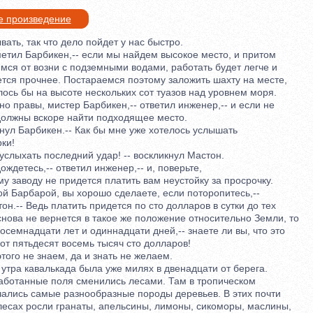
е произведение
ать, так что дело пойдет у нас быстро.
етил Барбикен,-- если мы найдем высокое место, и притом
ся от возни с подземными водами, работать будет легче и
ся прочнее. Постараемся поэтому заложить шахту на месте,
сь бы на высоте нескольких сот туазов над уровнем моря.
 правы, мистер Барбикен,-- ответил инженер,-- и если не
лжны вскоре найти подходящее место.
нул Барбикен.-- Как бы мне уже хотелось услышать
ки!
слыхать последний удар! -- воскликнул Мастон.
ждетесь,-- ответил инженер,-- и, поверьте,
заводу не придется платить вам неустойку за просрочку.
й Барбарой, вы хорошо сделаете, если поторопитесь,--
.-- Ведь платить придется по сто долларов в сутки до тех
ова не вернется в такое же положение относительно Земли, то
семнадцати лет и одиннадцати дней,-- знаете ли вы, что это
т пятьдесят восемь тысяч сто долларов!
того не знаем, да и знать не желаем.
тра кавалькада была уже милях в двенадцати от берега.
отанные поля сменились лесами. Там в тропическом
лись самые разнообразные породы деревьев. В этих почти
ах росли гранаты, апельсины, лимоны, сикоморы, маслины,