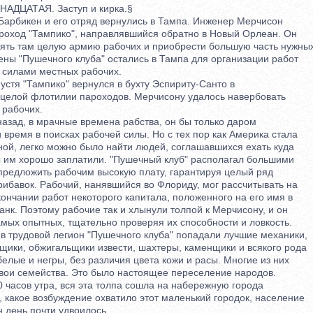
ДЦАТАЯ. Заступ и кирка.§
арбикен и его отряд вернулись в Тампа. Инженер Мерчисон
оход "Тампико", направлявшийся обратно в Новый Орлеан. Он
ь там целую армию рабочих и приобрести большую часть нужны
ы "Пушечного клуба" остались в Тампа для организации работ
силами местных рабочих.
тя "Тампико" вернулся в бухту Эспириту-Санто в
лой флотилии пароходов. Мерчисону удалось навербовать
рабочих.
зад, в мрачные времена рабства, он бы только даром
ремя в поисках рабочей силы. Но с тех пор как Америка стала
й, легко можно было найти людей, соглашавшихся ехать куда
им хорошо заплатили. "Пушечный клуб" располагал большими
едложить рабочим высокую плату, гарантируя целый ряд
бавок. Рабочий, нанявшийся во Флориду, мог рассчитывать на
нчании работ некоторого капитала, положенного на его имя в
к. Поэтому рабочие так и хлынули толпой к Мерчисону, и он
ых опытных, тщательно проверяя их способности и ловкость.
 трудовой легион "Пушечного клуба" попадали лучшие механики,
ики, обжигальщики извести, шахтеры, каменщики и всякого рода
ые и негры, без различия цвета кожи и расы. Многие из них
ои семейства. Это было настоящее переселение народов.
часов утра, вся эта толпа сошла на набережную города
какое возбуждение охватило этот маленький городок, население
 день почти удвоилось.