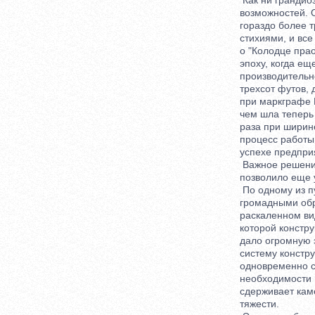
Как ни грандиозн
возможностей. От
гораздо более тр
стихиями, и все ж
о "Колодце праот
эпоху, когда еще
производительнос
трехсот футов, д
при маркграфе Ио
чем шла теперь р
раза при ширине 
процесс работы. 
успехе предприя
Важное решение,
позволило еще ус
По одному из пун
громадными обруч
раскаленном виде.
которой конструкц
дало огромную э
систему конструк
одновременно с б
необходимости по
сдерживает камен
тяжести.