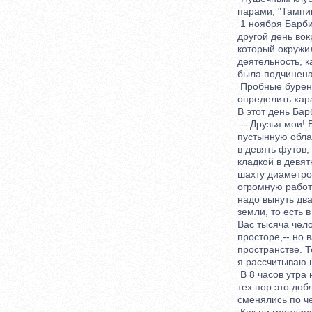
парами, "Тампико
1 ноября Барбике
другой день вокр
который окружили
деятельность, ка
была подчинена с
Пробные бурения
определить харак
В этот день Барб
-- Друзья мои! Вс
пустынную област
в девять футов, 
кладкой в девятн
шахту диаметром 
огромную работу 
надо вынуть два 
земли, то есть в 
Вас тысяча челове
просторе,-- но в
пространстве. Те
я рассчитываю на
В 8 часов утра н
тех пор это добл
сменялись по чет