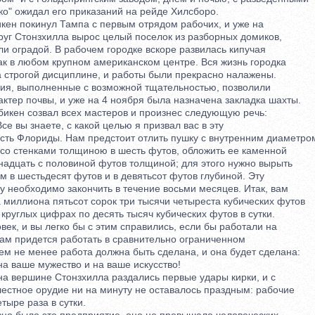
" ожидал его приказаний на рейде Хилсборо.
н покинул Тампа с первым отрядом рабочих, и уже на
уг Стонзхилла вырос целый поселок из разборных домиков,
 оградой. В рабочем городке вскоре развилась кипучая
к в любом крупном американском центре. Вся жизнь городка
трогой дисциплине, и работы были прекрасно налажены.
, выполненные с возможной тщательностью, позволили
тер почвы, и уже на 4 ноября была назначена закладка шахты.
икен созвал всех мастеров и произнес следующую речь:
е вы знаете, с какой целью я призвал вас в эту
ь Флориды. Нам предстоит отлить пушку с внутренним диаметро
со стенками толщиною в шесть футов, обложить ее каменной
адцать с половиной футов толщиной; для этого нужно вырыть
в шестьдесят футов и в девятьсот футов глубиной. Эту
необходимо закончить в течение восьми месяцев. Итак, вам
миллиона пятьсот сорок три тысячи четыреста кубических футов
круглых цифрах по десять тысяч кубических футов в сутки.
к, и вы легко бы с этим справились, если бы работали на
ам придется работать в сравнительно ограниченном
м не менее работа должна быть сделана, и она будет сделана:
 ваше мужество и на ваше искусство!
а вершине Стонзхилла раздались первые удары кирки, и с
естное орудие ни на минуту не оставалось праздным: рабочие
ыре раза в сутки.