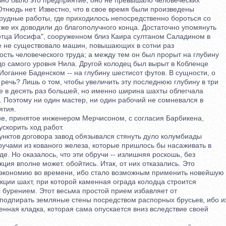
о было это предприятие, оно не превышало человеческих
нюдь нет. Известно, что в свое время были произведены
удные работы, где приходилось непосредственно бороться со
е их доводили до благополучного конца. Достаточно упомянуть
ца Иосифа", сооруженном близ Каира султаном Саладином в
 не существовало машин, повышающих в сотни раз
ть человеческого труда; а между тем он был прорыт на глубину
о самого уровня Нила. Другой колодец был вырыт в Кобленце
ганне Баденском -- на глубину шестисот футов. В сущности, о
ечь? Лишь о том, чтобы увеличить эту последнюю глубину в три
в десять раз большей, но именно ширина шахты облегчала
Поэтому ни один мастер, ни один рабочий не сомневался в
тия.
 принятое инженером Мерчисоном, с согласия Барбикена,
корить ход работ.
ктов договора завод обязывался стянуть дуло колумбиады
ами из кованого железа, которые пришлось бы насаживать в
 Но оказалось, что эти обручи -- излишняя роскошь, без
ия вполне может. обойтись. Итак, от них отказались. Это
кономию во времени, ибо стало возможным применить новейшую
ции шахт, при которой каменная ограда колодца строится
урением. Этот весьма простой прием избавляет от
дпирать земляные стены посредством распорных брусьев, ибо и
ная кладка, которая сама опускается вниз вследствие своей