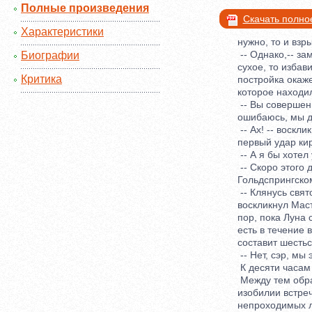
Полные произведения
Скачать полно
Характеристики
нужно, то и взрыв
-- Однако,-- зам
Биографии
сухое, то избавим
Критика
постройка окажет
которое находило
-- Вы совершенно
ошибаюсь, мы до
-- Ах! -- восклик
первый удар кир
-- А я бы хотел у
-- Скоро этого до
Гольдспрингскому 
-- Клянусь свято
воскликнул Мастон
пор, пока Луна сн
есть в течение во
составит шестьсо
-- Нет, сэр, мы э
К десяти часам у
Между тем обраб
изобилии встреча
непроходимых лес