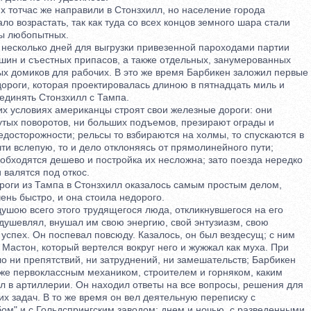
тотчас же направили в Стонзхилл, но население города
возрастать, так как туда со всех концов земного шара стали
 любопытных.
сколько дней для выгрузки привезенной пароходами партии
н и съестных припасов, а также отдельных, занумерованных
 домиков для рабочих. В это же время Барбикен заложил первые
роги, которая проектировалась длиною в пятнадцать миль и
динять Стонзхилл с Тампа.
х условиях американцы строят свои железные дороги: они
тых поворотов, ни больших подъемов, презирают ограды и
осторожности; рельсы то взбираются на холмы, то спускаются в
и вслепую, то и дело отклоняясь от прямолинейного пути;
бходятся дешево и постройка их несложна; зато поезда нередко
валятся под откос.
и из Тампа в Стонзхилл оказалось самым простым делом,
нь быстро, и она стоила недорого.
ою всего этого трудящегося люда, откликнувшегося на его
душевлял, внушал им свою энергию, свой энтузиазм, свою
спех. Он поспевал повсюду. Казалось, он был вездесущ; с ним
астон, который вертелся вокруг него и жужжал как муха. При
 ни препятствий, ни затруднений, ни замешательств; Барбикен
е первоклассным механиком, строителем и горняком, каким
в артиллерии. Он находил ответы на все вопросы, решения для
 задач. В то же время он вел деятельную переписку с
" и с Гольдспрингским заводом; днем и ночью, с разведенными