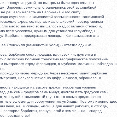
и в воздух из ружей, но выстрелы были едва слышны
. Впрочем, семинолы ограничились этой враждебной
е решаясь напасть на Барбикена и его свиту.
да очутилась на каменистой возвышенности, занимавшей
есколько акров; солнце заливало широкий простор своими
Это место заметно возвышалось над остальной степью и,
ло всем условиям, нужным для установки колумбиады.
ул Барбикен, придерживая лошадь.-- Как называется эта
е Стонзхилл (Каменистый холм),-- ответил один из
ва, Барбикен слез с лошади, взял свои инструменты и
 с возможно большей точностью географическое положение
 выстроился отряд флоридцев, в глубоком молчании наблюдавш
ми.
роходило через меридиан. Через несколько минут Барбикен
мерения, написал несколько цифр и сказал, обращаясь к
ость находится на высоте трехсот туазов над уровнем
дцать семь градусов семь минут, долгота пять градусов семь
 что сухой и каменистый грунт этого холма представляет
тные условия для сооружения колумбиады. Поэтому именно здес
 печи, наши склады, жилища для наших рабочих, и отсюда,
 повторил Барбикен, топнув ногой о землю,-- наш снаряд
е пространство!