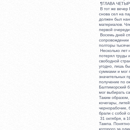
¶ГЛАВА ЧЕТЫРНА
В тот же вечер Б
снова сел на пар
должен был нанят
материалов. Член
первой очереди 
Восемь дней спус
сопровождении це
полторы тысячи 
Несколько лет на
потерял труды и в
свободной страно
угодно, лишь бы 
суммами и мог пр
значительных при
получение по око
Балтиморский бан
мог выбирать сам
Таким образом, в
кочегары, литейщ
чернорабочие, бел
брали с собой св
31 октября, в 10 
Тампа. Понятно, 
которого за один