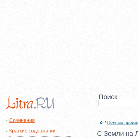
Поиск
Сочинения
/
Полные произ
Краткие содержания
С Земли на Л