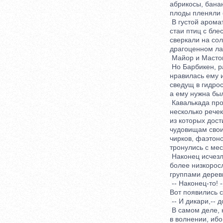
абрикосы, бананы
плоды пленяли с
В густой ароматн
стаи птиц с блес
сверкали на солнц
драгоценном лар
Майор и Мастон 
Но Барбикен, рав
нравилась ему им
сведущ в гидроско
а ему нужна была
Кавалькада продо
несколько речек, 
из которых дости
чудовищам своим 
чирков, фаэтонов
тронулись с мест
Наконец исчезли 
более низкорослы
группами деревье
-- Наконец-то! --
Вот появились с
-- И дикари,-- д
В самом деле, на
в волнении, ибо н