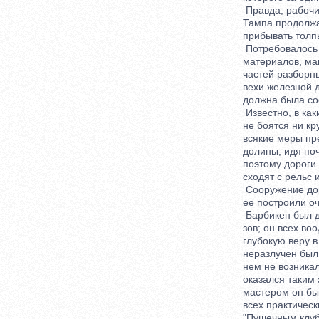
Правда, рабочих 
Тампа продолжало 
прибывать толпы
Потребовалось не
материалов, маши
частей разборных
вехи железной до
должна была сое
Известно, в каки
не боятся ни кру
всякие меры пред
долины, идя почт
поэтому дороги о
сходят с рельс и 
Сооружение дорог
ее построили оче
Барбикен был душ
зов; он всех воо
глубокую веру в у
неразлучен был М
нем не возникало
оказался таким ж
мастером он был 
всех практических
"Пушечным клубом