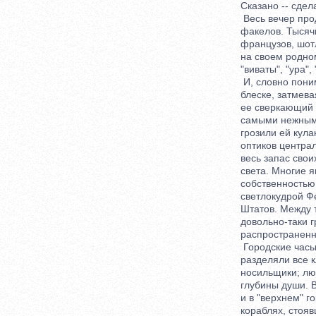
Сказано -- сдел
Весь вечер прод
факелов. Тысячи 
французов, шотла
на своем родном 
"виваты", "ура", 
И, словно понима
блеске, затмевая
ее сверкающий ди
самыми нежными и
грозили ей кулако
оптиков централь
весь запас своих
света. Многие ян
собственностью. 
светлокудрой Феб
Штатов. Между тем
довольно-таки гр
распространенны
Городские часы п
разделяли все кл
носильщики; люди
глубины души. Ве
и в "верхнем" гор
кораблях, стоявши