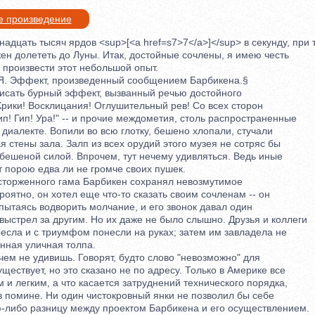
е произведение
дцать тысяч ярдов <sup>[<a href=s7>7</a>]</sup> в секунду, при
 долететь до Луны. Итак, достойные сочлены, я имею честь
роизвести этот небольшой опыт.
Эффект, произведенный сообщением Барбикена.§
ать бурный эффект, вызванный речью достойного
ики! Восклицания! Оглушительный рев! Со всех сторон
! Гип! Ура!" -- и прочие междометия, столь распространенные
иалекте. Вопили во всю глотку, бешено хлопали, стучали
стены зала. Залп из всех орудий этого музея не сотряс бы
бешеной силой. Впрочем, тут нечему удивляться. Ведь иные
орою едва ли не громче своих пушек.
орженного гама Барбикен сохранял невозмутимое
ятно, он хотел еще что-то сказать своим сочленам -- он
ытаясь водворить молчание, и его звонок давал один
стрел за другим. Но их даже не было слышно. Друзья и коллеги
есла и с триумфом понесли на руках; затем им завладела не
ная уличная толпа.
 не удивишь. Говорят, будто слово "невозможно" для
ствует, но это сказано не по адресу. Только в Америке все
 легким, а что касается затруднений технического порядка,
 помине. Ни один чистокровный янки не позволил бы себе
либо разницу между проектом Барбикена и его осуществлением.