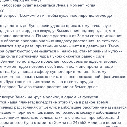
щен снаряд на Луну?
небосвода будет находиться Луна в момент, когда
а?
вопрос: "Возможно ли, чтобы пушечное ядро долетело до
 долететь до Луны, если удастся придать ему начальную
цать тысяч ярдов в секунду. Вычисления подтверждают, что
полне достаточна. По мере удаления от Земли сила притяжения
 обратно пропорционально квадрату расстояния, то есть если
чится в три раза, притяжение уменьшится в девять раз. Таким
а будет быстро уменьшаться и, наконец, станет равным нулю --
гда сила притяжения ядра Луною окажется равной силе
емлей, то есть ядро проделает сорок семь пятьдесят вторых
т момент ядро потеряет свой вес, и если оно пролетит еще
т на Луну, попав в сферу лунного притяжения. Поэтому
зможность опыта можно считать вполне доказанной; фактическая
ь будет зависеть исключительно от силы орудия.
вопрос: "Каково точное расстояние от Земли до ее
круг Земли не круг, а эллипс, в одном из фокусов
ся наша планета; вследствие этого Луна в разное время
ичных расстояниях от Земли; наибольшее расстояние называется
шее -- перигеем. Как известно, разность между наибольшим и
оянием довольно велика, так что ею нельзя пренебрегать. В
ем апогее Луна отстоит от Земли на 247552 мили, а в перигее