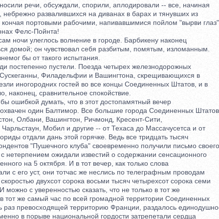
сили речи, обсуждали, спорили, аплодировали -- все, начиная
небрежно развалившихся на диванах в барах и тянувших из
кончая портовыми рабочими, напивавшимися пойлом "вырви глаз"
нах Фелс-Пойнта!
м ночи улеглось волнение в городе. Барбикену наконец
я домой; он чувствовал себя разбитым, помятым, изломанным.
емог бы от такого испытания.
 постепенно пустели. Поезда четырех железнодорожных
Сускеганны, Филадельфии и Вашингтона, скрещивающихся в
зли иногородних гостей во все концы Соединенных Штатов, и в
, наконец, сравнительное спокойствие.
 ошибкой думать, что в этот достопамятный вечер
вачен один Балтимор. Все большие города Соединенных Штатов
тон, Олбани, Вашингтон, Ричмонд, Кресент-Сити,
рльстаун, Мобил и другие -- от Техаса до Массачусетса и от
иды отдали дань этой горячке. Ведь все тридцать тысяч
дентов "Пушечного клуба" своевременно получили письмо своег
 нетерпением ожидали известий о содержании сенсационного
ного на 5 октября. И в тот вечер, как только слова
и с его уст, они тотчас же неслись по телеграфным проводам
скоростью двухсот сорока восьми тысяч четырехсот сорока семи
 можно с уверенностью сказать, что не только в тот же
в тот же самый час по всей громадной территории Соединенных
 раз превосходящей территорию Франции, раздалось единодушно
енно в порыве национальной гордости затрепетали сердца