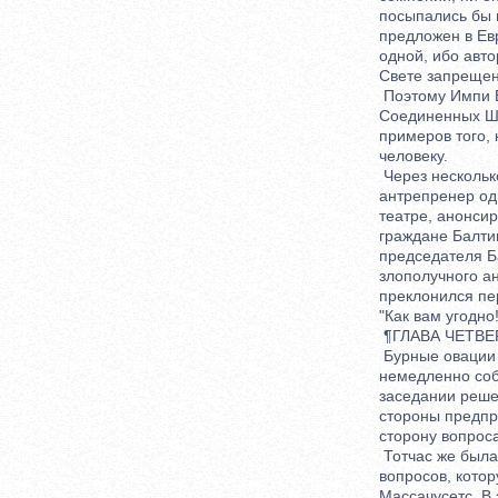
посыпались бы гра
предложен в Евро
одной, ибо автор
Свете запрещено
Поэтому Импи Ба
Соединенных Штат
примеров того, к
человеку.
Через несколько 
антрепренер одно
театре, анонсиро
граждане Балтимо
председателя Бар
злополучного ант
преклонился пере
"Как вам угодно!
¶ГЛАВА ЧЕТВЕРТА
Бурные овации не
немедленно собра
заседании решено
стороны предприя
сторону вопроса,
Тотчас же была с
вопросов, котору
Массачусетс. В э