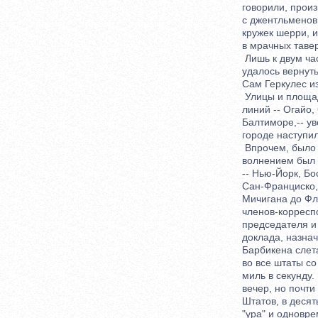
говорили, произно
с джентльменов, 
кружек шерри, и 
в мрачных тавер
Лишь к двум часа
удалось вернутьс
Сам Геркулес изн
Улицы и площади
линий -- Огайо, 
Балтиморе,-- уве
городе наступило
Впрочем, было бы
волнением был ох
-- Нью-Йорк, Бос
Сан-Франциско, Ча
Мичигана до Флор
членов-корреспон
председателя и с
доклада, назначен
Барбикена слетал
во все штаты со 
миль в секунду. И
вечер, но почти 
Штатов, в десять
"ура" и одноврем