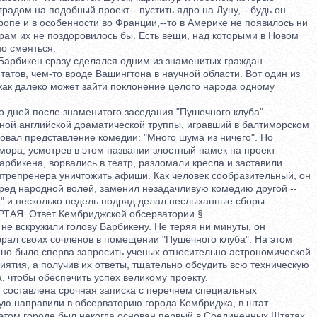
дом на подобный проект-- пустить ядро на Луну,-- будь он
пе и в особенности во Франции,--то в Америке не появилось ни
ам их не поздоровилось бы. Есть вещи, над которыми в Новом
 смеяться.
рбикен сразу сделался одним из знаменитых граждан
ов, чем-то вроде Вашингтона в научной области. Вот один из
ак далеко может зайти поклонение целого народа одному
дней после знаменитого заседания "Пушечного клуба"
й английской драматической труппы, игравший в балтиморском
вал представление комедии: "Много шума из ничего". Но
ра, усмотрев в этом названии злостный намек на проект
бикена, ворвались в театр, разломали кресла и заставили
репренера уничтожить афиши. Как человек сообразительный, он
д народной волей, заменил незадачливую комедию другой --
" и несколько недель подряд делал неслыханные сборы.
Я. Ответ Кембриджской обсерватории.§
 вскружили голову Барбикену. Не теряя ни минуты, он
л своих сочленов в помещении "Пушечного клуба". На этом
 было сперва запросить ученых относительно астрономической
тия, а получив их ответы, тщательно обсудить всю техническую
 чтобы обеспечить успех великому проекту.
оставлена срочная записка с перечнем специальных
ю направили в обсерваторию города Кембриджа, в штат
том городе был некогда основан первый в Соединенных Штатах