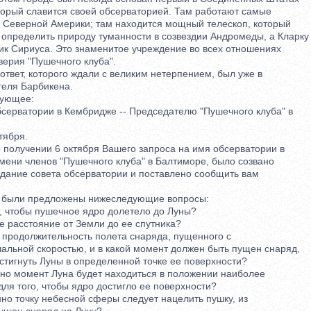
орый славится своей обсерваторией. Там работают самые
еверной Америки; там находится мощный телескоп, который
пределить природу туманности в созвездии Андромеды, а Кларку
ик Сириуса. Это знаменитое учреждение во всех отношениях
рия "Пушечного клуба".
вет, которого ждали с великим нетерпением, был уже в
еля Барбикена.
ующее:
ерватории в Кембридже -- Председателю "Пушечного клуба" в
ября.
лучении 6 октября Вашего запроса на имя обсерватории в
ни членов "Пушечного клуба" в Балтиморе, было созвано
ание совета обсерватории и поставлено сообщить вам
ыли предложены нижеследующие вопросы:
чтобы пушечное ядро долетело до Луны?
 расстояние от Земли до ее спутника?
продолжительность полета снаряда, пущенного с
льной скоростью, и в какой момент должен быть пущен снаряд,
тигнуть Луны в определенной точке ее поверхности?
о момент Луна будет находиться в положении наиболее
я того, чтобы ядро достигло ее поверхности?
о точку небесной сферы следует нацелить пушку, из