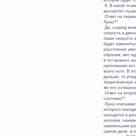
которой будет пу
6. В какой точке 
выстрелит пушк
Ответ на первый 
Луны?"
Да, снаряд может
скорость в двенад
такая скорость в
будет изменяться
расстояние увели
образом, вес ядр
в тот момент, ко
притяжения его З
всего пути. В это
дальше, то упаде
теоретическую во
же его успешност
Ответ на второй 
спутника?"
Луна описывает во
которого находит
находится в разл
апогеем, наимень
наименьшим расст
самом деле, в сво