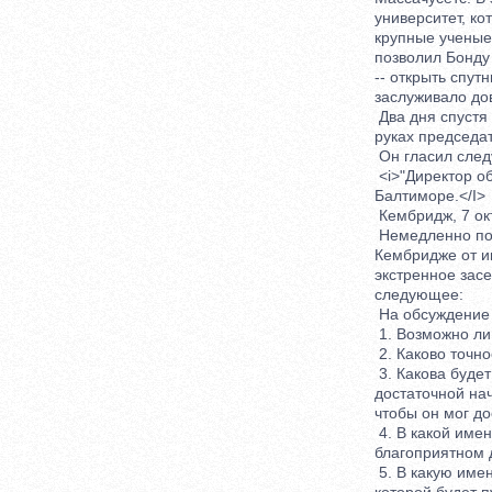
университет, кот
крупные ученые С
позволил Бонду о
-- открыть спутн
заслуживало дове
Два дня спустя от
руках председат
Он гласил след
<i>"Директор обс
Балтиморе.</I>
Кембридж, 7 окт
Немедленно по по
Кембридже от име
экстренное засед
следующее:
На обсуждение б
1. Возможно ли, 
2. Каково точное
3. Какова будет 
достаточной нача
чтобы он мог дос
4. В какой именн
благоприятном дл
5. В какую именн