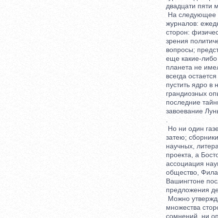
двадцати пяти м
На следующее утр
журналов: ежедне
сторон: физическ
зрения политичес
вопросы; предста
еще какие-либо и
планета не имела
всегда остается 
пустить ядро в но
грандиозных опыт
последние тайны 
завоевание Луны 
.
Но ни один газет
затею; сборники,
научных, литерат
проекта, а Босто
ассоциация наук 
общество, Филаде
Вашингтоне посла
предложения дене
Можно утверждать
множества сторон
сомнений, ни опас