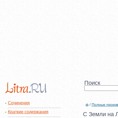
Поиск
Сочинения
/
Полные произ
Краткие содержания
С Земли на Л