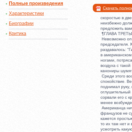
Полные произведения
Скачать полно
Характеристики
скоростью в двена
неизбежно должен
Биографии
предложить вам п
Критика
¶ГЛАВА ТРЕТЬЯ. 
Невозможно опис
председателя. Кр
раздавалось: "Гип
в американском д
ногами, потрясая 
воздуха с такой 
канониры шумят п
Среди этого вост
спокойствие. Веро
поднимал руку, п
оглушительный вы
сорвали его с кр
менее возбужден
Американца ничем
французов не суще
кажется простым и
то их там нет и в
усмотреть какую-