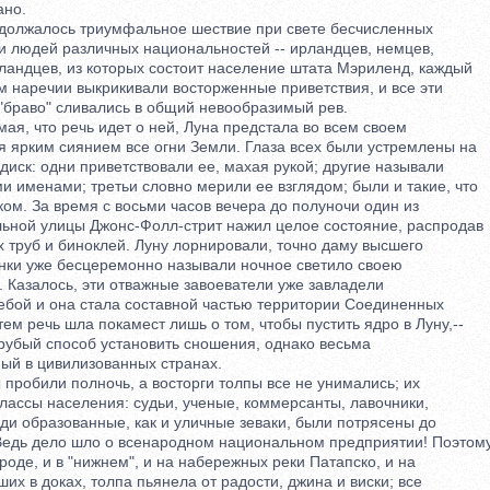
ано.
олжалось триумфальное шествие при свете бесчисленных
людей различных национальностей -- ирландцев, немцев,
ндцев, из которых состоит население штата Мэриленд, каждый
наречии выкрикивали восторженные приветствия, и все эти
"браво" сливались в общий невообразимый рев.
я, что речь идет о ней, Луна предстала во всем своем
 ярким сиянием все огни Земли. Глаза всех были устремлены на
ск: одни приветствовали ее, махая рукой; другие называли
менами; третьи словно мерили ее взглядом; были и такие, что
м. За время с восьми часов вечера до полуночи один из
ной улицы Джонс-Фолл-стрит нажил целое состояние, распродав
 труб и биноклей. Луну лорнировали, точно даму высшего
ки уже бесцеремонно называли ночное светило своею
Казалось, эти отважные завоеватели уже завладели
ой и она стала составной частью территории Соединенных
 речь шла покамест лишь о том, чтобы пустить ядро в Луну,--
убый способ установить сношения, однако весьма
й в цивилизованных странах.
робили полночь, а восторги толпы все не унимались; их
ассы населения: судьи, ученые, коммерсанты, лавочники,
 образованные, как и уличные зеваки, были потрясены до
дь дело шло о всенародном национальном предприятии! Поэтом
оде, и в "нижнем", и на набережных реки Патапско, и на
х в доках, толпа пьянела от радости, джина и виски; все