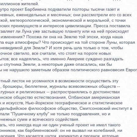
иллионов жителей.
о проект Барбикена подхватили полторы тысячи газет и
вных, еженедельных и месячных; они рассмотрели его со всех
ой, метеорологической, экономической и моральной, с точки
ких преимуществ и интересов цивилизации. Пресса поставила
вляет ли Луна уже застывшую планету или на ней происходят
зменения? Похожа ли она на Землю той эпохи, когда наша
 еще атмосферы? Что происходит на той стороне Луны, которая
невидимой для Земли? И хотя речь шла только о том, чтобы
чное светило, все считали, что стоят на пороге новых
ов; все надеялись, что именно Америке суждено разгадать
спутника Земли, а некоторые даже опасались, как бы
не нарушило заметным образом политического равновесия Евро
ный листок не усомнился в возможности осуществить эту
 брошюры, бюллетени, журналы всевозможных обществ --
урных и религиозных -- распространялись о достоинствах
нское общество естествознания, Олбанская американская
и искусств, Нью-йоркское географическое и статистическое
льфийское философское общество, Смитсоновский институт в
ли "Пушечному клубу" не только поздравления, но и
жных сумм и всяческого содействия.
, что никогда еще ни один ученый проект не имел такого
ников, как барбикеновский: он не вызвал ни колебаний, ни
ения. Что касается шуток, карикатур и песенок, которые