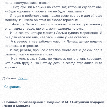
папа, нахмурившись, сказал:
- Нет, лучший мальчик на свете тот, который сделает что-
нибудь хорошее и после этим не будет хвастаться.
И тогда я побежал в сад, нашел свою сестру и дал ей еще
монетку. И ничего об этом не сказал взрослым.
Итого, у Лельки стало три монеты, и четвертую монетку
она нашла в траве, где она меня ударила по руке.
И на все эти четыре монеты Лелька купила мороженое. И
она два часа его ела, наелась, и еще у нее осталось.
А к вечеру у нее заболел живот, и Лелька целую неделю
пролежала в кровати.
И вот, ребята, прошло с тех пор много лет. И до сих пор я
отлично помню папины слова.
Нет, мне, может быть, не удалось стать очень хорошим.
Это очень трудно. Но к этому, дети, я всегда стремился. И то
хорошо.
Добавил
:
77793
Сохранить
/ Полные произведения / Зощенко М.М. / Бабушкин подарок
(Лёля и Минька)