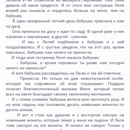
давала ей какое придется. И от этого моя сестренка Леля
всякий раз хныкала и сердилась больше на меня, чем на
бабушку.
В один прекрасный летний день бабушка приехала к нам
на дачу.
Она приехала на дачу и идет по саду. В одной руке у нее
корзинка с пирожными, в другой - сумочка.
И мы с Лелей подбежали к бабушке и с ней
поздоровались. И с грустью увидели, что на этот раз, кроме
пирожных, бабушка нам ничего не принесла.
И тогда моя сестренка Леля сказала бабушке:
- Бабушка, а кроме пирожных ты разве нам сегодня
ничего не принесла?
И моя бабушка рассердилась на Лелю и так ей ответила:
- Принесла. Но только не дам невоспитанной особе,
которая так откровенно об этом спрашивает. Подарок
получит благовоспитанный мальчик Миня, который лучше
всех на свете благодаря своему тактичному молчанию.
И с этими словами бабушка велела мне протянуть руку. И
на мою ладонь она положила десять новеньких монеток по
десять копеек.
И вот я стою как дурачок и с восторгом смотрю на
новенькие монеты, которые лежат у меня на ладони. И Леля
тоже смотрит на эти монеты. И ничего не говорит Только у