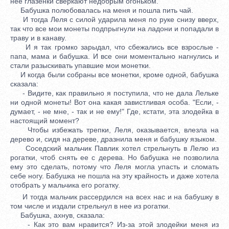
нее глазенки сверкают недобрым огоньком.
Бабушка полюбовалась на меня и пошла пить чай.
И тогда Леля с силой ударила меня по руке снизу вверх,
так что все мои монеты подпрыгнули на ладони и попадали в
траву и в канаву.
И я так громко зарыдал, что сбежались все взрослые -
папа, мама и бабушка. И все они моментально нагнулись и
стали разыскивать упавшие мои монетки.
И когда были собраны все монетки, кроме одной, бабушка
сказала:
- Видите, как правильно я поступила, что не дала Лельке
ни одной монеты! Вот она какая завистливая особа. "Если, -
думает, - не мне, - так и не ему!" Где, кстати, эта злодейка в
настоящий момент?
Чтобы избежать трепки, Леля, оказывается, влезла на
дерево и, сидя на дереве, дразнила меня и бабушку языком.
Соседский мальчик Павлик хотел стрельнуть в Лелю из
рогатки, чтоб снять ее с дерева. Но бабушка не позволила
ему это сделать, потому что Леля могла упасть и сломать
себе ногу. Бабушка не пошла на эту крайность и даже хотела
отобрать у мальчика его рогатку.
И тогда мальчик рассердился на всех нас и на бабушку в
том числе и издали стрельнул в нее из рогатки.
Бабушка, ахнув, сказала:
- Как это вам нравится? Из-за этой злодейки меня из