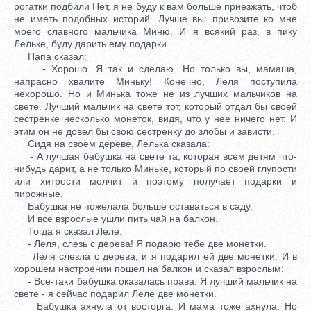
рогатки подбили Нет, я не буду к вам больше приезжать, чтоб
не иметь подобных историй. Лучше вы: привозите ко мне
моего славного мальчика Миню. И я всякий раз, в пику
Лельке, буду дарить ему подарки.
Папа сказал:
- Хорошо. Я так и сделаю. Но только вы, мамаша,
напрасно хвалите Миньку! Конечно, Леля поступила
нехорошо. Но и Минька тоже не из лучших мальчиков на
свете. Лучший мальчик на свете тот, который отдал бы своей
сестренке несколько монеток, видя, что у нее ничего нет. И
этим он не довел бы свою сестренку до злобы и зависти.
Сидя на своем дереве, Лелька сказала:
- А лучшая бабушка на свете та, которая всем детям что-
нибудь дарит, а не только Миньке, который по своей глупости
или хитрости молчит и поэтому получает подарки и
пирожные.
Бабушка не пожелала больше оставаться в саду.
И все взрослые ушли пить чай на балкон.
Тогда я сказал Леле:
- Леля, слезь с дерева! Я подарю тебе две монетки.
Леля слезла с дерева, и я подарил ей две монетки. И в
хорошем настроении пошел на балкон и сказал взрослым:
- Все-таки бабушка оказалась права. Я лучший мальчик на
свете - я сейчас подарил Леле две монетки.
Бабушка ахнула от восторга. И мама тоже ахнула. Но