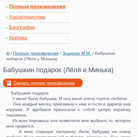
Полные произведения
Характеристики
Биографии
Критика
/
Полные произведения
/
Зощенко М.М.
/
Бабушкин
подарок (Лёля и Минька)
Бабушкин подарок (Лёля и Минька)
Скачать полное произведение
Бабушкин подарок
У меня была бабушка. И она меня очень горячо любила.
Она каждый месяц приезжала к нам в гости и дарила нам
игрушки. И вдобавок приносила с собой целую корзинку
пирожных.
Из всех пирожных она позволяла мне выбрать то, которое
мне нравится.
А мою старшую сестренку Лелю бабушка не очень
любила И не позволяла ей выбирать пирожные. Она сама