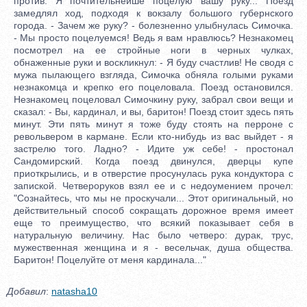
Добавил
:
natasha10