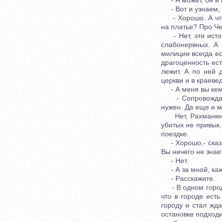
- А может, он и н
- Вот и узнаем, к
- Хорошо. А что 
на платье? Про Ч
- Нет, эти истор
слабонервных. А 
милиции всегда ес
драгоценность ест
лежит. А по ней 
церкви и в краеве
- А меня вы кем
- Сопровождающи
нужен. Да еще и 
Нет, Рахманин не
убитых не привык.
поездке.
- Хорошо,- сказал
Вы ничего не зна
- Нет.
- А за мной, каж
- Расскажите.
- В одном городе
что в городе есть
городу и стал жда
остановке подходи