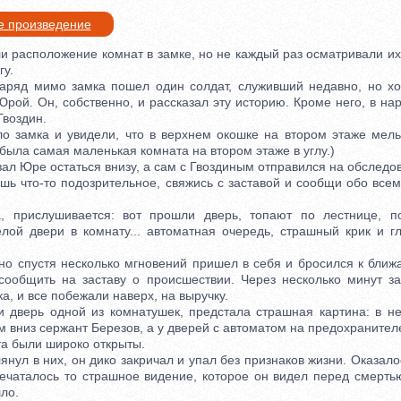
е произведение
расположение комнат в замке, но не каждый раз осматривали их,
гу.
 мимо замка пошел один солдат, служивший недавно, но х
Юрой. Он, собственно, и рассказал эту историю. Кроме него, в н
Гвоздин.
амка и увидели, что в верхнем окошке на втором этаже мелькн
 была самая маленькая комната на втором этаже в углу.)
 Юре остаться внизу, а сам с Гвоздиным отправился на обследов
что-то подозрительное, свяжись с заставой и сообщи обо всем,
слушивается: вот прошли дверь, топают по лестнице, по 
лой двери в комнату... автоматная очередь, страшный крик и г
спустя несколько мгновений пришел в себя и бросился к ближ
сообщить на заставу о происшествии. Через несколько минут за
ка, и все побежали наверх, на выручку.
верь одной из комнатушек, предстала страшная картина: в нес
 вниз сержант Березов, а у дверей с автоматом на предохранителе
та были широко открыты.
ул в них, он дико закричал и упал без признаков жизни. Оказалос
печаталось то страшное видение, которое он видел перед смерть
ло.