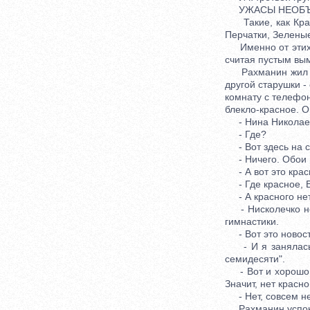
УЖАСЫ НЕОБЪ
Такие, как Крас
Перчатки, Зеленые
Именно от этих и
считая пустым в
Рахманин жил в М
другой старушки -
комнату с телефон
блекло-красное. О
- Нина Николаевн
- Где?
- Вот здесь на с
- Ничего. Обои п
- А вот это крас
- Где красное, В
- А красного не
- Нисколечко нет
гимнастики.
- Вот это новость
- И я занялась. 
семидесяти".
- Вот и хорошо,-
Значит, нет красно
- Нет, совсем не
Рахманин успокои