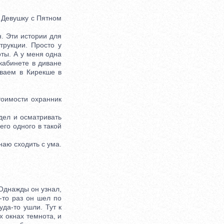
 Девушку с Пятном
. Эти истории для
трукции. Просто у
оты. А у меня одна
 кабинете в диване
иваем в Кирекше в
оимости охранник
дел и осматривать
его одного в такой
наю сходить с ума.
Однажды он узнал,
к-то раз он шел по
уда-то ушли. Тут к
х окнах темнота, и