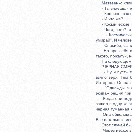
Матвеенко кликну
- Ты знаешь, чт
- Конечно, знаю
- И что же?
- Космические Г
- Чего, чего?- о
- Космические Г
умирай". И челове
- Спасибо, сынишк
Но про себя он п
такого, пожалуй, 
На следующем ко
"ЧЕРНАЯ СМЕРТ
- Ну и пусть это
взяло верх. Тем 
Интерпол. Он нача
"Однажды в море
экипаж решил при
Когда они поднял
зашел в одну кают
черная туманная 
Она обволокла е
Все остальные исп
Этот случай был 
Через несколько л