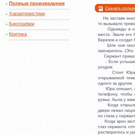
Полные произведения
Скачать полно
Характеристики
На заставе знали 
то вызывало трево
Биографии
Однажды в наряд
Критика
места. Звали его 
Березов и солдат 
Шли они около з
заискрилось. (Это
Сержант приказал
- Если услышишь 
уходом.
Стоит Юра, при
открываемой тяже
одного за другим.
Юра опешил, но 
телефону, чтобы 
ружье, была у зам
Когда открыли д
двери лежал лицом
но глаза у сержан
Когда врач заглян
глаз сержанта от
растворилось и уш