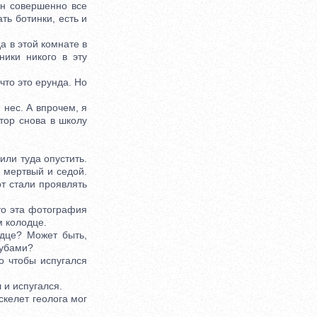
н совершенно все
ть ботинки, есть и
а в этой комнате в
ники никого в эту
что это ерунда. Но
нес. А впрочем, я
тор снова в школу
ли туда опустить.
л мертвый и седой.
т стали проявлять
о эта фотография
м колодце.
дце? Может быть,
зубами?
о чтобы испугался
 и испугался.
скелет геолога мог