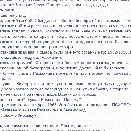
 стенке Зеленые Глаза. Они девочку задушат, да, да, да.
 гудки.
ел на улицу.
нокий ковбой. Обходился в Москве без друзей и знакомых. Пожа
е к кому пойти и рассказать о происшествиях последних двух недел
за глядят. В своем Покровском-Стрешневе он знал каждый угол
ался в районе, в котором никогда не был. Стояли дома непривы
накомого вида. И на улице не было ни одного человека. Казалось
 наступило самое раннее-раннее утро.
ановке трамвая. Номера были какие-то странные No 1932-1958, N
кладбище,- подумал Рахманин.
ался трамвай. Он шел почти бесшумно, хотя выглядел очень с
революционной фотографии, и по логике должен был бы греметь.
лиже. Глаза у Рахманина полезли на лоб, потому что трамвай б
афалк.
ись. Виктора так и потянуло в черную прямоугольную дыру. Е
 у него хватило разума повернуться и шагнуть в обратную сторону.
менилось. Появились люди. Возник шум города.
шел в него?- думал Рахманин.- Почему?
трамвае стояла цифра- 1968. Это был год его рождения. ПОХО
атвеенко вызвал Рахманина в Зеленгород.
т, едем в Кирекшу?
 что случилось с директором. Почему он скис.