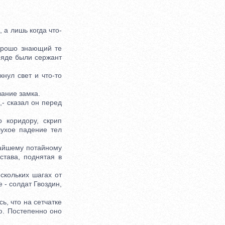
 а лишь когда что-
орошо знающий те
аряде были сержант
ул свет и что-то
ание замка.
- сказал он перед
коридору, скрип
лухое падение тел
айшему потайному
става, поднятая в
кольких шагах от
 - солдат Гвоздин,
ь, что на сетчатке
ю. Постепенно оно