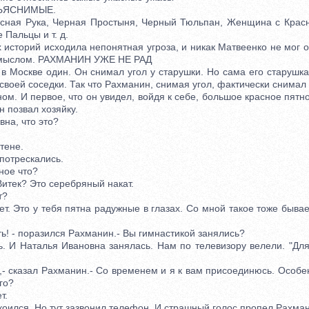
ЯСНИМЫЕ.
ная Рука, Черная Простыня, Черный Тюльпан, Женщина с Крас
 Пальцы и т. д.
сторий исходила непонятная угроза, и никак Матвеенко не мог от
ымыслом. РАХМАНИН УЖЕ НЕ РАД
оскве один. Он снимал угол у старушки. Но сама его старушка
 своей соседки. Так что Рахманин, снимая угол, фактически снима
ом. И первое, что он увидел, войдя к себе, большое красное пятно
н позвал хозяйку.
а, что это?
тене.
отрескались.
ное что?
итек? Это серебряный накат.
т?
. Это у тебя пятна радужные в глазах. Со мной такое тоже бывае
! - поразился Рахманин.- Вы гимнастикой занялись?
И Наталья Ивановна занялась. Нам по телевизору велели. "Для
 сказал Рахманин.- Со временем и я к вам присоединюсь. Особен
го?
т.
лся. Но тут зазвонил телефон. И страшный голос пропел Рахман