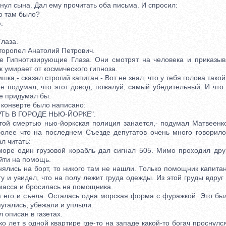
л сына. Дал ему прочитать оба письма. И спросил:
о там было?
.
лаза.
торопел Анатолий Петрович.
ипнотизирующие Глаза. Они смотрят на человека и приказыв
к умирает от космического гипноза.
а,- сказал строгий капитан.- Вот не знал, что у тебя голова тако
одумал, что этот довод, пожалуй, самый убедительный. И что 
не придумал бы.
нверте было написано:
Ь В ГОРОДЕ НЬЮ-ЙОРКЕ".
й смертью нью-йоркская полиция занается,- подумал Матвеенк
более что на последнем Съезде депутатов очень много говорило
л читать:
 один грузовой корабль дал сигнал 505. Мимо проходил друго
йти на помощь.
ись на борт, то никого там не нашли. Только помощник капитан
у и увидел, что на полу лежит груда одежды. Из этой груды вдруг
масса и бросилась на помощника.
го и съела. Осталась одна морская форма с фуражкой. Это был
угались, убежали и уплыли.
описан в газетах.
ет в одной квартире где-то на западе какой-то богач проснулся