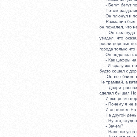
- Бегут, бегут по
Потом раздались
Он плюнул и пош
Рахманин был оди
он пожалел, что н
Он шел куда гла
увидел, что оказ
росли деревья нез
города только что
Он подошел к ост
- Как цифры на 
И сразу же показ
будто сошел с до
Он все ближе и б
Не трамвай, а кат
Двери распахнул
сделал бы шаг. Но
И все резко пере
- Почему я не во
И он понял. На 
На другой день М
- Ну что, студен
- Зачем?
- Надо же узнать,