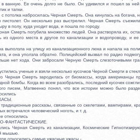
в ванную. Ее очень долго не было. Он удивился и пошел за ней
тик и тапки.
 потолка набросилась Черная Смерть. Она кинулась на богача, н
л пистолет. Он несколько раз выстрелил. Черная Смерть съежила
ру в полу, куда уходит вода, и пошла по городу.
я Смерть погубила множество людей. Она растворяла их, оста
 из одного места в другое по канализации и водопроводу, и е
ыползла на улицу из канализационного люка и напала на полиц
ата, и она уползла обратно. Полицейский вызвал по радио подмог
альше нет хода. Они забросали Черную Смерть слезоточивыми гра
тились ученые и взяли несколько кусочков Черной Смерти в стекл
Черная Смерть зародилась от биомассы, когда американцы пр
ной бомбы. Когда во всем разобрались, последний кусочек сожгли, 
писем, Матвеенко понял, что все истории можно было раздел
осились
АСЫ.
адиционные рассказы, связанные со скелетами, вампирами, кра
ых встречался человеческий ноготь, и т. д.
е относились
-ФАНТАСТИЧЕСКИЕ.
ь Черная Смерть из канализации, Космические Гипнотизирую
ей мышью.
пе относились самые ужасные ужасы -