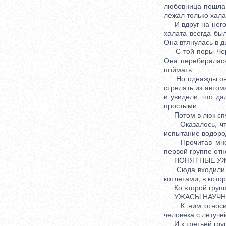
любовница пошла 
лежал только хала
И вдруг на него с
халата всегда бы
Она втянулась в ды
С той поры Черна
Она перебиралась
поймать.
Но однажды она в
стрелять из автом
и увидели, что д
простыми.
Потом в люк спус
Оказалось, что 
испытание водород
Прочитав много 
первой группе отн
ПОНЯТНЫЕ УЖ
Сюда входили тр
котлетами, в котор
Ко второй групп
УЖАСЫ НАУЧНО
К ним относилис
человека с летуч
И к третьей груп