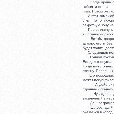
Когда врача отк
забыл, и его зано
пить. Потом он сн
А этот замок обне
углу что-то тихо
секретную зону не
Про сетчатку глаз
в остальном расск
- Вот бы допроси
думаю, его и без
будет ходить деся
Следующая истор
В одной пустыне 
Его долго опускал
Тогда вместо нег
пленку. Проявщик 
Его помощник до
может погубить со
- А действитель
страшный скелет? 
- Ну ладно,- дум
закаленный в нерв
- Да! - возражал 
- Да ерунда! Что 
оказаться в колод