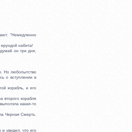
ают: "Немедленно
й ерундой набита!
думай он три дня,
о. Но любопытство
сь о вступлении в
й корабль, и его
а второго корабля
 выползла какая-то
а Черная Смерть.
 и увидел, что его