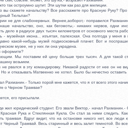
е скис совсем. Может, это шутка,- возразил Рахманин.
то так остроумно шутит. Эти шутки как раз для милиции.
вы скажете начальству? Все расскажете про Красную Руку? Про
ерный Тюльпан?
ии не для слабонервных. Вернее,аоборот,- поправился Рахманин
наше начальство, оно, как бегомоты,- никаких нервов, одни инс
ть дело в радиусе двух тысяч километров от основного места раб
ь - музейная икона... изъятая, палехская. Она полгода у меня в
давно какой-нибудь музей подмосковный плачет. Вот и поспраш
дческом музее, не у них ли она украдена.
 оформите?
м. Мы поставим ей цену больше трех тысяч. А для такой ст
машину возьмем.
 рвался в эту командировку. Никакой радости от нее он не ви
 Но и отказывать Матвеенко не хотел. Было бы нечестно оставить 
 Рахманин.- Только порой мне кажется, что я от всего этого начи
ете о Черном Трамвае?
ется, его присылали.
 жил юридический студент. Его звали Виктор,- начал Рахманин.- 
 Красная Рука и Стеклянная Кукла. Он стал за ними следить. Ка
ть трамвая. Вдруг видит, что на остановке никого нет, все люди к
т Черный Трамвай. Весь старинный и весь залит темнотой. Во все