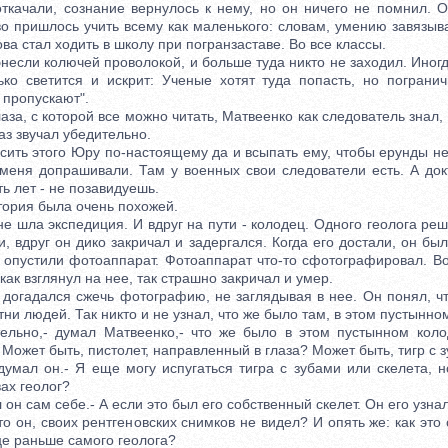
ачали, сознание вернулось к нему, но он ничего не помнил. О
во пришлось учить всему как маленького: словам, умению завязыва
ова стал ходить в школу при погранзаставе. Во все классы.
сли колючей проволокой, и больше туда никто не заходил. Иногд
нько светится и искрит: Ученые хотят туда попасть, но погранич
 пропускают".
а, с которой все можно читать, Матвеенко как следователь знал, 
аз звучал убедительно.
ть этого Юру по-настоящему да и всыпать ему, чтобы ерунды не 
 меня допрашивали. Там у военных свои следователи есть. А док
ть лет - не позавидуешь.
ия была очень похожей.
шла экспедиция. И вдруг на пути - колодец. Одного геолога реши
и, вдруг он дико закричал и задергался. Когда его достали, он бы
о опустили фотоаппарат. Фотоаппарат что-то сфотографировал. Во
как взглянул на нее, так страшно закричал и умер.
гадался сжечь фотографию, не заглядывая в нее. Он понял, чт
тни людей. Так никто и не узнал, что же было там, в этом пустынно
но,- думал Матвеенко,- что же было в этом пустынном коло
Может быть, пистолет, направленный в глаза? Может быть, тигр с 
ал он.- Я еще могу испугаться тигра с зубами или скелета, н
ах геолог?
он сам себе.- А если это был его собственный скелет. Он его узнал
он, своих рентгеновских снимков не видел? И опять же: как это 
це раньше самого геолога?