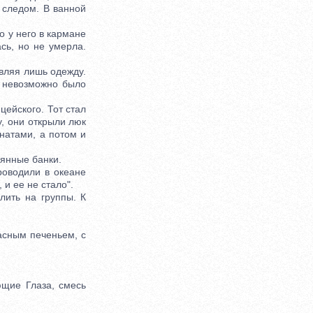
 следом. В ванной
о у него в кармане
сь, но не умерла.
вляя лишь одежду.
е невозможно было
ейского. Тот стал
у, они открыли люк
натами, а потом и
янные банки.
оводили в океане
и ее не стало".
ить на группы. К
сным печеньем, с
щие Глаза, смесь