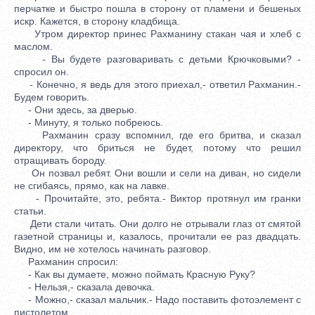
перчатке и быстро пошла в сторону от пламени и бешеных
искр. Кажется, в сторону кладбища.
Утром директор принес Рахманину стакан чая и хлеб с
маслом.
- Вы будете разговаривать с детьми Крючковыми? -
спросил он.
- Конечно, я ведь для этого приехал,- ответил Рахманин.-
Будем говорить.
- Они здесь, за дверью.
- Минуту, я только побреюсь.
Рахманин сразу вспомнил, где его бритва, и сказал
директору, что бриться не будет, потому что решил
отращивать бороду.
Он позвал ребят. Они вошли и сели на диван, но сидели
не сгибаясь, прямо, как на лавке.
- Прочитайте, это, ребята.- Виктор протянул им гранки
статьи.
Дети стали читать. Они долго не отрывали глаз от смятой
газетной страницы и, казалось, прочитали ее раз двадцать.
Видно, им не хотелось начинать разговор.
Рахманин спросил:
- Как вы думаете, можно поймать Красную Руку?
- Нельзя,- сказала девочка.
- Можно,- сказал мальчик.- Надо поставить фотоэлемент с
пистолетом.