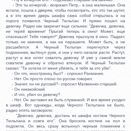
- Это ты кочергой,- возразил Петр,- а она маленькая. Она
встала, пошла к дверям, чтобы посмотреть, кто это так шутит,
а в это время дверь шкафа сама собой открылась и на
пороге появился Черный Тюльпан. И прямо пошел на
девочку. Радио как закричит еще сильнее: "Девочка, девочка,
не теряй времени! Прыгай теперь в окно! Может, еще
спасешься! Тебе говорят!" Девочка прыгнула в окно. Падает,
только не камнем, а как на парашюте. Может быть, и не
расшибется. А Черный Тюльпан перегнулся через
подоконник, вытянул руки, и они у него начали расти. Растут,
растут и все хотят схватить девочку. И уже у самой земли
схватили девочку и обратно втянули. И Черный Тюльпан
сказал: "Ти хотела от меня убязять, я тебя за это убю".
- Он что, иностранец был? - спросил Рахманин.
- Нет. Он просто плохо по-русски говорил.
- Значит, он не русский?- спросил Матвеенко-старший.
- Он никакойский.
- И что, убил он девочку?
- Нет. Он заставил ее быть служанкой. И все время уходил
в шкаф. Вот однажды, когда Черного Тюльпана не было,
радио опять заговорило:
"Девочка, девочка, достань из шкафа костюм Черного
Тюльпана и сожги его". Она бросила костюм на пол и
подожгла. Он весь сразу вспыхнул черным пламенем с