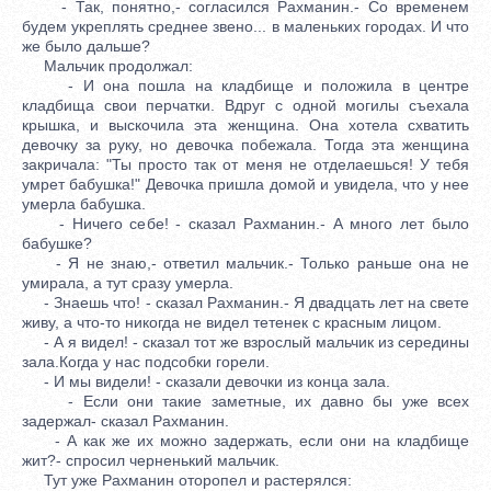
- Так, понятно,- согласился Рахманин.- Со временем
будем укреплять среднее звено... в маленьких городах. И что
же было дальше?
Мальчик продолжал:
- И она пошла на кладбище и положила в центре
кладбища свои перчатки. Вдруг с одной могилы съехала
крышка, и выскочила эта женщина. Она хотела схватить
девочку за руку, но девочка побежала. Тогда эта женщина
закричала: "Ты просто так от меня не отделаешься! У тебя
умрет бабушка!" Девочка пришла домой и увидела, что у нее
умерла бабушка.
- Ничего себе! - сказал Рахманин.- А много лет было
бабушке?
- Я не знаю,- ответил мальчик.- Только раньше она не
умирала, а тут сразу умерла.
- Знаешь что! - сказал Рахманин.- Я двадцать лет на свете
живу, а что-то никогда не видел тетенек с красным лицом.
- А я видел! - сказал тот же взрослый мальчик из середины
зала.Когда у нас подсобки горели.
- И мы видели! - сказали девочки из конца зала.
- Если они такие заметные, их давно бы уже всех
задержал- сказал Рахманин.
- А как же их можно задержать, если они на кладбище
жит?- спросил черненький мальчик.
Тут уже Рахманин оторопел и растерялся: