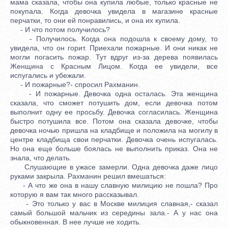
мама сказала, чтобы она купила любые, только красные не
покупала. Когда девочка увидела в магазине красные
перчатки, то они ей понравились, и она их купила.
- И что потом получилось?
- Получилось. Когда она подошла к своему дому, то
увидела, что он горит. Приехали пожарные. И они никак не
могли погасить пожар. Тут вдруг из-за дерева появилась
Женщина с Красным Лицом. Когда ее увидели, все
испугались и убежали.
- И пожарные?- спросил Рахманин.
- И пожарные. Девочка одна осталась. Эта женщина
сказала, что сможет потушить дом, если девочка потом
выполнит одну ее просьбу. Девочка согласилась. Женщина
быстро потушила все. Потом она сказала девочке, чтобы
девочка ночью пришла на кладбище и положила на могилу в
центре кладбища свои перчатки. Девочка очень испугалась.
Но она еще больше боялась не выполнить приказ. Она не
знала, что делать.
Слушающие в ужасе замерли. Одна девочка даже лицо
руками закрыла. Рахманин решил вмешаться:
- А что же она в нашу славную милицию не пошла? Про
которую я вам так много рассказывал.
- Это только у вас в Москве милиция славная,- сказал
самый большой мальчик из середины зала.- А у нас она
обыкновенная. В нее лучше не ходить.