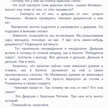
- Потому что у нее на платье Красное Пятно.
- На этой скатерти тоже красное пятно,- сказал Матвнко,-
значит, она тоже от них, от этих занавесок?
- Скатерть не от них, а девушка от них,- уперся
Рахманин.- Можете проверить. Никаких документов у нее
нет.
Матвеенко молча поднялся и направился к девушке. Он
подошел и вежливо сказал:
- Извините, пожалуйста, мы из милиции. Мы разыскиваем
одну женщину, похожую на вас. У вас есть какие-нибудь
документы? Разрешите взглянуть.
Тут произошло неожиданное и несуразное. Девушка
встала и почему-то спиной вперед, как в балете "Лебединое
озеро", поплыла к выходу. Все дальше и дальше. Дальше и
дальше. Как в кино.
Казалось, что капитан сейчас тоже взмахнет руками и
плавно, как в балете, засеменит за ней в своих
просмоленных сапогах. Но Матвеенко руками не взмахивал
и никуда не семенил. Он просто вернулся за столик к
Рахманину и сказал сердито:
- Чумовая какая-то. Так почему же она от них? Кто она
такая?
- Это Девушка с Красным Пятном. Про нее есть много
историй.
- Пожалуйста, излагайте.