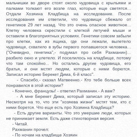
мальчишки во дворе стоят около чудовища с крыльями и
палками толкают его возле глаз, которые еще светятся...
Отдали Хозяина Кладбища на исследование. После
исследования им ответили, что чудовище сбежало от
генетиков 29 лет назад. Что это очень опасное животное...
Клетку человека скрестили с клеткой летучей мыши и
оставили в благоприятных условиях. Генетики совсем забыли
про клетки, как из ящика, где они лежали, вылетело
чудовище, схватило в зубы первого попавшегося человека...
("Очевидно, генетика",- подумал про себя Рахманин)...
разбило окно и улетело. И поселилось на кладбище, потому
что там спокойно... Но остались другие чудовища, его
братья, и они мстят людям, которые с ними борются.
Записал историю Берекет Дима, 6-й класс".
- Спасибо,- сказал Матвеенко.- Кто тебе больше всех
понравился в этой истории?
- Конечно, французы! - ответил Рахманин.- А вам?
- А мне Берекет Дима, который записал эту историю.
Несмотря на то, что эти "хозяева жизни" мстят тем, кто с
ними борется. Что еще есть про Хозяина Кладбища?
- Есть другие варианты. Что это умершие люди, которых
не принимает земля. Есть даже стихотворная версия.
- Читай.
Рахманин прочел:
- По ночам на кладбище Хозяин