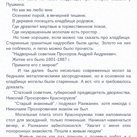
Пушкина:
Но как же любо мне
Осеннею порой, в вечерней тишине,
В деревне посещать кладбище родовое,
Где дремлют мертвые в торжественном покое,
Где неукрашенным могилам есть простор...
Но тоже хорошее, если можно так сказать про кладбище.
Старинные гранитные надгробия были целы. Золото на них
не поблекло, и легко можно было прочесть:
"Надворный советник Прохоров Андрей Андреевич.
Житие его было 1801-1887 г.
Примите его с миром!"
И так далее. Было несколько современных могил за
бедными металлическими загородочками, но в основном на
кладбище могилы были старинные. А вот, что и требовалось
доказать:
"Статский советник, губернский предводитель дворянства,
Николай Прохорович Красноруков".
"Старый знакомый",- подумал Рахманин, хотя никогда с
Николаем Прохоровичем знаком не был.
Могильная плита этого Краснорукова тоже напоминала
стол для заседаний, только поменьше. Начинал намечаться
вечер, и Рахманин забеспокоился. "Хватит с меня этих
похоронных знакомств. Пошли к живым людям".
Живые люди как раз пришли с полевых работ и с