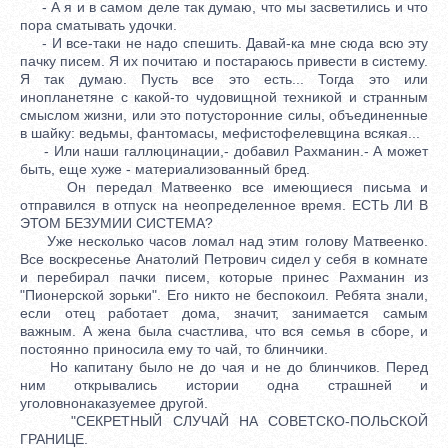
- А я и в самом деле так думаю, что мы засветились и что
пора сматывать удочки.
- И все-таки не надо спешить. Давай-ка мне сюда всю эту
пачку писем. Я их почитаю и постараюсь привести в систему.
Я так думаю. Пусть все это есть... Тогда это или
инопланетяне с какой-то чудовищной техникой и странным
смыслом жизни, или это потусторонние силы, объединенные
в шайку: ведьмы, фантомасы, мефистофелевщина всякая...
- Или наши галлюцинации,- добавил Рахманин.- А может
быть, еще хуже - материализованный бред.
Он передал Матвеенко все имеющиеся письма и
отправился в отпуск на неопределенное время. ЕСТЬ ЛИ В
ЭТОМ БЕЗУМИИ СИСТЕМА?
Уже несколько часов ломал над этим голову Матвеенко.
Все воскресенье Анатолий Петрович сидел у себя в комнате
и перебирал пачки писем, которые принес Рахманин из
"Пионерской зорьки". Его никто не беспокоил. Ребята знали,
если отец работает дома, значит, занимается самым
важным. А жена была счастлива, что вся семья в сборе, и
постоянно приносила ему то чай, то блинчики.
Но капитану было не до чая и не до блинчиков. Перед
ним открывались истории одна страшней и
уголовнонаказуемее другой.
"СЕКРЕТНЫЙ СЛУЧАЙ НА СОВЕТСКО-ПОЛЬСКОЙ
ГРАНИЦЕ.