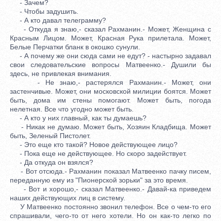
- Зачем?
- Чтобы задушить.
- А кто давал телеграмму?
- Откуда я знаю,- сказал Рахманин.- Может, Женщина с
Красным Лицом. Может, Красная Рука прилетала. Может,
Белые Перчатки бланк в окошко сунули.
- А почему же они сюда сами не едут? - настырно задавал
свои следовательские вопросы Матвеенко.- Душили бы
здесь, не привлекая внимания.
- Не знаю,- растерялся Рахманин.- Может, они
застенчивые. Может, они московской милиции боятся. Может
быть, дома им стены помогают. Может быть, погода
нелетная. Все что угодно может быть.
- А кто у них главный, как ты думаешь?
- Никак не думаю. Может быть, Хозяин Кладбища. Может
быть, Зеленый Пистолет.
- Это еще кто такой? Новое действующее лицо?
- Пока еще не действующее. Но скоро задействует.
- Да откуда он взялся?
- Вот отсюда.- Рахманин показал Матвеенко пачку писем,
переданную ему из "Пионерской зорьки" за это время.
- Вот и хорошо,- сказал Матвеенко.- Давай-ка приведем
наших действующих лиц в систему.
У Матвеенко постоянно звонил телефон. Все о чем-то его
спрашивали, чего-то от него хотели. Но он как-то легко по