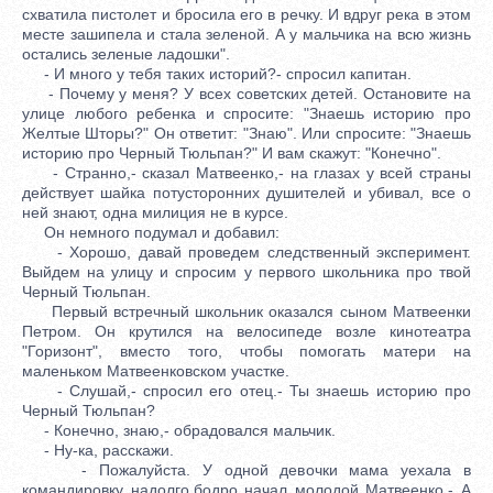
схватила пистолет и бросила его в речку. И вдруг река в этом
месте зашипела и стала зеленой. А у мальчика на всю жизнь
остались зеленые ладошки".
- И много у тебя таких историй?- спросил капитан.
- Почему у меня? У всех советских детей. Остановите на
улице любого ребенка и спросите: "Знаешь историю про
Желтые Шторы?" Он ответит: "Знаю". Или спросите: "Знаешь
историю про Черный Тюльпан?" И вам скажут: "Конечно".
- Странно,- сказал Матвеенко,- на глазах у всей страны
действует шайка потусторонних душителей и убивал, все о
ней знают, одна милиция не в курсе.
Он немного подумал и добавил:
- Хорошо, давай проведем следственный эксперимент.
Выйдем на улицу и спросим у первого школьника про твой
Черный Тюльпан.
Первый встречный школьник оказался сыном Матвеенки
Петром. Он крутился на велосипеде возле кинотеатра
"Горизонт", вместо того, чтобы помогать матери на
маленьком Матвеенковском участке.
- Слушай,- спросил его отец.- Ты знаешь историю про
Черный Тюльпан?
- Конечно, знаю,- обрадовался мальчик.
- Ну-ка, расскажи.
- Пожалуйста. У одной девочки мама уехала в
командировку надолго,бодро начал молодой Матвеенко.- А