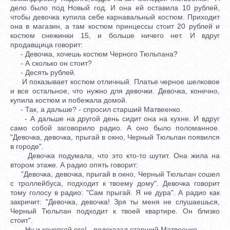
дело было под Новый год. И она ей оставила 10 рублей,
чтобы девочка купила себе карнавальный костюм. Приходит
она в магазин, а там костюм принцессы стоит 20 рублей и
костюм снежинки 15, и больше ничего нет. И вдруг
продавщица говорит:
- Девочка, хочешь костюм Черного Тюльпана?
- А сколько он стоит?
- Десять рублей.
И показывает костюм отличный. Платье черное шелковое
и все остальное, что нужно для девочки. Девочка, конечно,
купила костюм и побежала домой.
- Так, а дальше? - спросил старший Матвеенко.
- А дальше на другой день сидит она на кухне. И вдруг
само собой заговорило радио. А оно было поломанное.
"Девочка, девочка, прыгай в окно, Черный Тюльпан появился
в городе".
Девочка подумала, что это кто-то шутит. Она жила на
втором этаже. А радио опять говорит:
"Девочка, девочка, прыгай в окно, Черный Тюльпан сошел
с троллейбуса, подходит к твоему дому". Девочка говорит
тому голосу в радио: "Сам прыгай. Я не дура". А радио как
закричит: "Девочка, девочка! Зря ты меня не слушаешься,
Черный Тюльпан подходит к твоей квартире. Он близко
стоит".
- Ну и кочергой его! - подсказал старший Матвеенко.