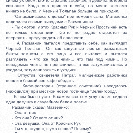
синим уклоном, кто-то страшно закричал, и девочка потеряла
сознание. Когда она пришла в себя, на месте костюма
ничего не было. И Черный Тюльпан больше не приходил.
"Ознакомившись с делом" при помощи сына, Матвеенко
поделился своими выводами с Рахманиным:
- Ты смотри, у этих Красных Рук и Черных Простыней есть
не только сторонники. Кто-то по радио старается их
опередить, предупредить об опасности.
А Рахманин пытался представить себе, как выглядит
Черный Тюльпан. Он как капустные листья разматывал
бинты темноты с его лица и все пытался и пытался
разглядеть - что же под ними... что там под ними... Но
неведомые черты не прояснились, а все затуманивались и
уходили, затуманивались и уходили.
Отпустив "свидетеля Петра", милицейские работники
пошли в ближайшее кафе обедать.
Кафе-ресторан (странное сочетание) находилось
(находился) при местной новой гостинице "Зеленгород".
В нем было пусто. В самом светлом углу только сидела
одна девушка в свадебном белом платье.
Рахманин сказал Матвеенко:
- Она от них.
- Кто она? От кого от них?
- Эта девушка. Она от Красных Рук.
- Ты что, студент, с ума сошел? Почему?