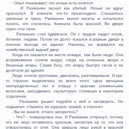
- Опыт показывает, что ночью есть хочется.
И Рахманин заснул как убитый. Ночью он вдруг
проснулся. В комнате что-то происходило. Слышалось
шипенье и треск. Рахманин выпил кисель и попытался
понять, что случилось. Комната была красной. Во дворе
горел стог сена.
Рахманин стал одеваться. Он с трудом надел носки,
ботинки, пиджак. Потом он долго тыкался в разные двери в
поисках выхода из здания. Наконец он вырвался на
хозяйственный задний двор.
Когда он оказался на месте пожара, там были люди. Они
встревоженно стояли вокруг, глядя на огненные вихри и
бешеные искры. Слава богу, что искры быстро гасли и не
долетали до здания.
Люди стояли группками, двигались, разговаривали. И как-
то странно выделялась из всего этого одна женщина
неопределенных лет в плаще с красиво уложенными
волосами, неподвижно, скульптурно стоявшая в некотором
отдалении.
Рахманин решил подойти к ней и заговорить. Он
подшагал, стараясь не шуршать травой, и спросил:
- Вы не знаете, отчего загорелось?
- Что? - повернулась она. И Рахманин отпрянул, потому
что ее лицо оставалось красным, несмотря на то, что она
отворотилась от огня. Она закрыла лицо рукой в красной