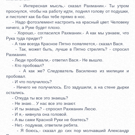
- Интересная мысль,- сказал Рахманин.- Ты утром
проснулся, чтобы на работу идти, поднял голову от подушки,
и пистолет как ба-бах тебе прямо в нос.
- Надо фотоэлемент настроить на красный цвет. Человеку
ничего, а Руке будет плохо.
- Хорошо,- согласился Рахманин.- А как мы узнаем, что
Рука туда придет?
- А там всегда Красное Пятно появляется,- сказал Вася.
- Так, может быть, лучше в Пятно стрелять? - спросил
Рахманин.
- Люди пробовали,- ответил Вася.- Не вышло.
- Кто пробовал?
- А как же? Следователь Василенко из милиции и
пробовал.
- И что получилось?
- Ничего не получилось. Его задушили, а на стене дырки
остались.
- Откуда ты все это знаешь?
- Не знаю... У нас все это знают.
- И ты знаешь? - спросил Рахманин Люсю.
- И я,- кивнула она головой.
- А вы сами Красной Руки не боитесь?
- Нет,- подумав, ответили ребята.
- Я боюсь,- сказал до сих пор молчавший Александр