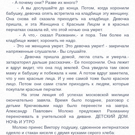
- А почему они? Разве их много?
- А вы дослушайте до конца. Потом, когда хоронили
бабушку, девочка опять встретила на кладбище эту женщину.
Она снова ей сказала приходить на кладбище. Девочка
пришла, и эта Женщина с Красным Лицом и в красных
перчатках сказала ей, что этой ночью она умрет.
- А что,- сказал Рахманин,- и пора. Тем более на
кладбище живет, хоронить не надо.
- Это не женщина умрет. Это девочка умрет! - закричали
напряженные слушатели.- Вы слушайте.
- Девочка пришла домой, легла спать и умерла.-
затараторил дальше рассказчик.- Ее похоронили. Она лежит
и вдруг видит, что она под землей. Она увидела там свою
маму и бабушку и побежала к ним. А потом вдруг заметила,
что у них красные лица. И у нее самой тоже было красное
лицо. Потом они сами стали приходить к людям, которые
покупали красные перчатки.
На этом лекция об успехах московской милиции
окончательно завяла. Время было позднее, разговор с
детьми Крючковыми надо было перенести на завтра.
Александр Павлович Молоко предложил Рахманину
переночевать в учительской на диване. ДЕТСКИЙ ДОМ.
НОЧЬ И УТРО
Молоко принес Виктору подушку, сдвоенное интернатское
одеяло и стакан киселя с двумя кусками серого хлеба: