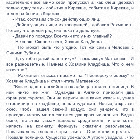
касательной все мимо себя пропускал и, как клещ, держал
только одну тему - события в Кирекше, события в Кирекше, и
только события в Кирекше.
- Итак, составим список действующих лиц.
- Действующих лиц и их товарищей,- добавил Рахманин.-
Потому что целый ряд лиц пока не действует.
- Давай по порядку. Все-таки кто у них главный?
- Не знаю. Скорее всего, Хозяин Кладбища.
Но может быть кто угодно. Тот же самый Человек с
Синими Зубами.
- Да у тебя целый паноптикум! - воскликнул Матвеенко.- И
все разноцветные. Начнем с Хозяина Кладбища. Что о нем
известно?
Рахманин отыскал письмо на "Пионерскую зорьку" о
Хозяине Кладбища и стал читать Матвеенко:
"Возле одного английского кладбища стояла гостиница. В
ней никто не жил. Однажды в Англию приехали два
француза туриста. Они не верили ни в какие ужасы и, узнав
о гостинице на кладбище, пошли туда жить. Ночью, открывая
окно, чтобы зашел свежий воздух, они увидели, что в
проходах между могил светятся два красных огонька. Видно
было, что этим глазам надоело среди могил, и они хотят
напасть на комнату. Французы схватили револьверы...
Послышалось хлопанье кры- льев... Они стали стрелять...
Позвали полицию. Существо убежало. А утром увидели... что