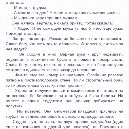
ответила:
- Можно, с трудом,
- А можно сегодня? У меня командировочные кончились.
- Мы деньги через три дня выдаем.
Она мялась, вертела, нюхала бритву, потом сказала:
- Ладно. Я ее сама для мужа куплю. У него еще хуже.
Приходите завтра.
Завтра так завтра. Рахманин больше не стал настаивать.
Слава богу, что хоть так-то обошлось. Интересно, сколько за
нее дадут?
Он сходил в кино "Верная рука - друг индейцев",
поужинал в гостиничном буфете и пошел в номер спать.
Слава богу, к нему никого не подселили, и он благополучно
смотрел в одиночестве телевизор до посинения.
Чем-то ему его номер не нравился. Особенно розовое
пятно на противоположной стене. То ли строительный брак,
то ли ремонтники бутылку вина пролили.
Утром он получил деньги в комиссионке и потопал на
автовокзал. До Кирекши шли автобусы и были билеты. Но
вместе с одним студентом они решили добираться на
попутках.
Им повезло. Они километров пятьдесят тряслись на
трубах по великолепнейшей, в смысле природы, дороге.
Студент чуть не выпал на двух страшенных ухабах (один
еще не кончился, а другой уже начался), но Рахманин в