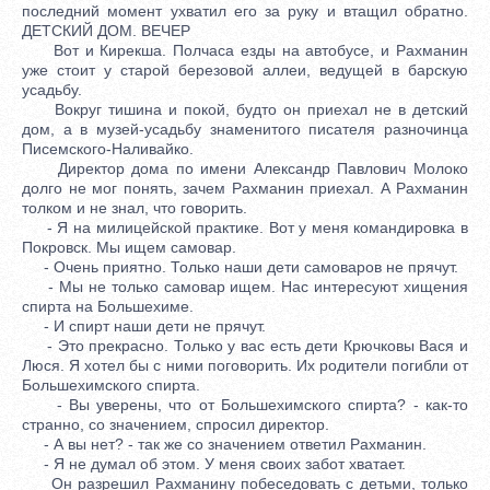
последний момент ухватил его за руку и втащил обратно.
ДЕТСКИЙ ДОМ. ВЕЧЕР
Вот и Кирекша. Полчаса езды на автобусе, и Рахманин
уже стоит у старой березовой аллеи, ведущей в барскую
усадьбу.
Вокруг тишина и покой, будто он приехал не в детский
дом, а в музей-усадьбу знаменитого писателя разночинца
Писемского-Наливайко.
Директор дома по имени Александр Павлович Молоко
долго не мог понять, зачем Рахманин приехал. А Рахманин
толком и не знал, что говорить.
- Я на милицейской практике. Вот у меня командировка в
Покровск. Мы ищем самовар.
- Очень приятно. Только наши дети самоваров не прячут.
- Мы не только самовар ищем. Нас интересуют хищения
спирта на Большехиме.
- И спирт наши дети не прячут.
- Это прекрасно. Только у вас есть дети Крючковы Вася и
Люся. Я хотел бы с ними поговорить. Их родители погибли от
Большехимского спирта.
- Вы уверены, что от Большехимского спирта? - как-то
странно, со значением, спросил директор.
- А вы нет? - так же со значением ответил Рахманин.
- Я не думал об этом. У меня своих забот хватает.
Он разрешил Рахманину побеседовать с детьми, только