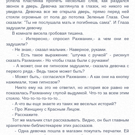
успела пластинка пропеть несколько слов, как раздался
звонок в дверь. Девочка заглянула в глазок, но никого не
увидела. Девочка все же открыла дверь, прямо перед ней
стояли огромные от пола до потолка Зеленые Глаза. Они
сказали: "Ты не послушала мать и погибнешь сама". И Глаза
задушили девочку.
В комнате висела гробовая тишина.
- Интересно,- спросил Рахманин,- а чем они ее
задушили?
- Не знаю,- сказал мальчик.- Наверное, руками.
- Есть такое выражение: "штучка с ручкой" - рискнул
сказать Рахманин.- Но чтобы глаза были с ручками!
- А может, они ее гипнозом задушили,- сказала девочка с
первого ряда.- Ведь такое может быть?
- Может быть,- согласился Рахманин.- А как они на кнопку
нажимали, тоже гипнозом?
Никто ему на это не ответил, но история все равно не
показалась Рахманину глупой выдумкой. Что-то за всем этим
стояло. Что-то-то-то-то-то...
- А что вы еще знаете из таких же веселых историй?
- Про Женщину с Красным Лицом.
- Расскажите.
Тот же мальчик стал рассказывать. Видно, он был главным
хранителем-библиотекарем этих рассказов.
- Одна девочка пошла в магазин покупать перчатки. Ей