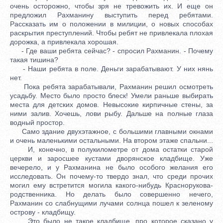
очень осторожно, чтобы зря не тревожить их. И еще он
предложил Рахманину выступить перед ребятами.
Рассказать им о положении в милиции, о новых способах
раскрытия преступлений. Чтобы ребят не привлекала плохая
дорожка, а привлекала хорошая.
- Где ваши ребята сейчас? - спросил Рахманин. - Почему
такая тишина?
- Наши ребята в поле. Деньги зарабатывают. У них нянь
нет.
Пока ребята зарабатывали, Рахманин решил осмотреть
усадьбу. Место было просто блеск! Умели раньше выбирать
места для детских домов. Невысокие кирпичные стены, за
ними залив. Хочешь, лови рыбу. Дальше на полные глаза
водный простор.
Само здание двухэтажное, с большими главными окнами
и очень маленькими остальными. На втором этаже спальни...
И, конечно, в полукилометре от дома остатки старой
церкви и заросшее кустами дворянское кладбище. Уже
вечерело, и у Рахманина не было особого желания его
исследовать. Он почему-то твердо знал, что среди прочих
могил ему встретится могила какого-нибудь Краснорукова-
родственника. Но делать было совершенно нечего,
Рахманин со слабнущими лучами солнца пошел к зеленому
острову - кладбищу.
Это было не такое кладбище, про которое сказано у