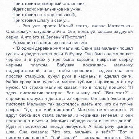
Приготовил мраморный столешник,
Ждет своих начальников на ужин,
Приготовил он кагор кровавый,
Приготовил шпагу и свечу...
- Это уже просто Малый театр,- сказал Матвеенко.-
Слишком уж натуралистично. Это, пожалуй, совсем из другой
серии. А что это за Зеленый Пистолет?
Рахманин вытащил из папки письмо:
- "В одной деревне жил мальчик. Один раз мальчик пошел
гулять и увидел около реки бабушку. Она была одета во все
черное и в руках у нее была корзина, накрытая сверху
черным платком. Бабушка показалась мальчику
подозрительной, и он, чтобы проверить, ведьма она или
простая старушка, сунул руки в карманы и сделал фиги.
Бабка сразу оглянулась и, чмокая губами, спросила, что ему
нужно. От страха мальчик сказал, что в голову пришло: "Я
здесь пистолетик потерял. Вот и ищу его". "Вот этот?" -
спросила старуха и достала из корзины большой блестящий
пистолет. Мальчику так захотелось иметь его, что он тут же
соврал: "Да, это мой пистолет". Мальчик взял пистолет. И
вдруг бабка вся стала зеленая, и корзинка зеленая, и они
постепенно исчезли. Мальчик обрадовался и пошел домой.
Идет и пистолетом иногда любуется. А навстречу цыганка
шла. Она сказала: "Что это, мальчик, у тебя?" "Вот я
пистолетик нашел". "Дай сюда!" - сказала цыганка. Она