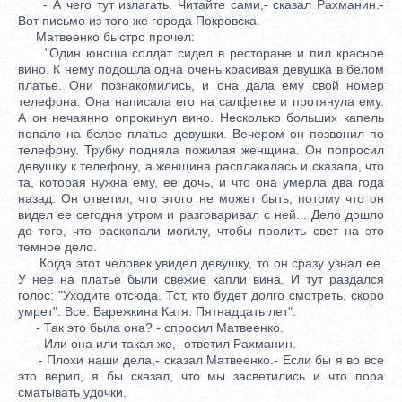
- А чего тут излагать. Читайте сами,- сказал Рахманин.-
Вот письмо из того же города Покровска.
Матвеенко быстро прочел:
"Один юноша солдат сидел в ресторане и пил красное
вино. К нему подошла одна очень красивая девушка в белом
платье. Они познакомились, и она дала ему свой номер
телефона. Она написала его на салфетке и протянула ему.
А он нечаянно опрокинул вино. Несколько больших капель
попало на белое платье девушки. Вечером он позвонил по
телефону. Трубку подняла пожилая женщина. Он попросил
девушку к телефону, а женщина расплакалась и сказала, что
та, которая нужна ему, ее дочь, и что она умерла два года
назад. Он ответил, что этого не может быть, потому что он
видел ее сегодня утром и разговаривал с ней... Дело дошло
до того, что раскопали могилу, чтобы пролить свет на это
темное дело.
Когда этот человек увидел девушку, то он сразу узнал ее.
У нее на платье были свежие капли вина. И тут раздался
голос: "Уходите отсюда. Тот, кто будет долго смотреть, скоро
умрет". Все. Варежкина Катя. Пятнадцать лет".
- Так это была она? - спросил Матвеенко.
- Или она или такая же,- ответил Рахманин.
- Плохи наши дела,- сказал Матвеенко.- Если бы я во все
это верил, я бы сказал, что мы засветились и что пора
сматывать удочки.