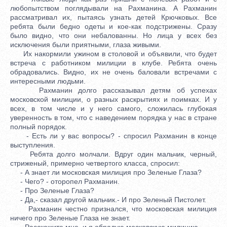
любопытством поглядывали на Рахманина. А Рахманин
рассматривал их, пытаясь узнать детей Крючковых. Все
ребята были бедно одеты и кое-как подстрижены. Сразу
было видно, что они небалованны. Но лица у всех без
исключения были приятными, глаза живыми.
Их накормили ужином в столовой и объявили, что будет
встреча с работником милиции в клубе. Ребята очень
обрадовались. Видно, их не очень баловали встречами с
интересными людьми.
Рахманин долго рассказывал детям об успехах
московской милиции, о разных раскрытиях и поимках. И у
всех, в том числе и у него самого, сложилась глубокая
уверенность в том, что с наведением порядка у нас в стране
полный порядок.
- Есть ли у вас вопросы? - спросил Рахманин в конце
выступления.
Ребята долго молчали. Вдруг один мальчик, черный,
стриженый, примерно четвертого класса, спросил:
- А знает ли московская милиция про Зеленые Глаза?
- Чего? - оторопел Рахманин.
- Про Зеленые Глаза?
- Да,- сказал другой мальчик.- И про Зеленый Пистолет.
Рахманин честно признался, что московская милиция
ничего про Зеленые Глаза не знает.
- Расскажите мне, и я обрадую московскую милицию.