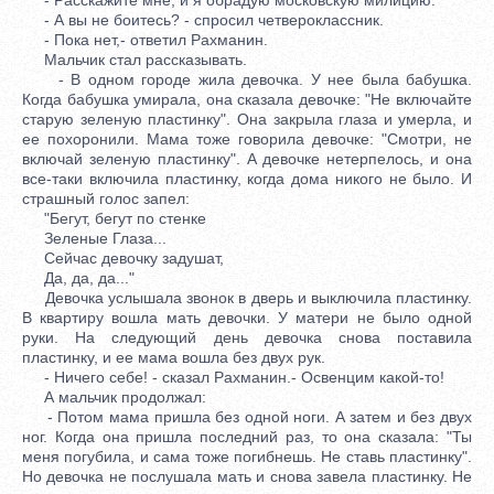
- А вы не боитесь? - спросил четвероклассник.
- Пока нет,- ответил Рахманин.
Мальчик стал рассказывать.
- В одном городе жила девочка. У нее была бабушка.
Когда бабушка умирала, она сказала девочке: "Не включайте
старую зеленую пластинку". Она закрыла глаза и умерла, и
ее похоронили. Мама тоже говорила девочке: "Смотри, не
включай зеленую пластинку". А девочке нетерпелось, и она
все-таки включила пластинку, когда дома никого не было. И
страшный голос запел:
"Бегут, бегут по стенке
Зеленые Глаза...
Сейчас девочку задушат,
Да, да, да..."
Девочка услышала звонок в дверь и выключила пластинку.
В квартиру вошла мать девочки. У матери не было одной
руки. На следующий день девочка снова поставила
пластинку, и ее мама вошла без двух рук.
- Ничего себе! - сказал Рахманин.- Освенцим какой-то!
А мальчик продолжал:
- Потом мама пришла без одной ноги. А затем и без двух
ног. Когда она пришла последний раз, то она сказала: "Ты
меня погубила, и сама тоже погибнешь. Не ставь пластинку".
Но девочка не послушала мать и снова завела пластинку. Не