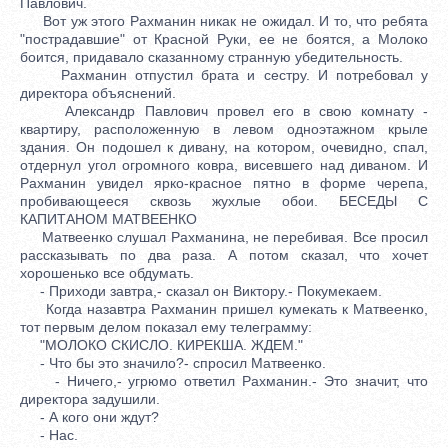
Павлович.
Вот уж этого Рахманин никак не ожидал. И то, что ребята
"пострадавшие" от Красной Руки, ее не боятся, а Молоко
боится, придавало сказанному странную убедительность.
Рахманин отпустил брата и сестру. И потребовал у
директора объяснений.
Александр Павлович провел его в свою комнату -
квартиру, расположенную в левом одноэтажном крыле
здания. Он подошел к дивану, на котором, очевидно, спал,
отдернул угол огромного ковра, висевшего над диваном. И
Рахманин увидел ярко-красное пятно в форме черепа,
пробивающееся сквозь жухлые обои. БЕСЕДЫ С
КАПИТАНОМ МАТВЕЕНКО
Матвеенко слушал Рахманина, не перебивая. Все просил
рассказывать по два раза. А потом сказал, что хочет
хорошенько все обдумать.
- Приходи завтра,- сказал он Виктору.- Покумекаем.
Когда назавтра Рахманин пришел кумекать к Матвеенко,
тот первым делом показал ему телеграмму:
"МОЛОКО СКИСЛО. КИРЕКША. ЖДЕМ."
- Что бы это значило?- спросил Матвеенко.
- Ничего,- угрюмо ответил Рахманин.- Это значит, что
директора задушили.
- А кого они ждут?
- Нас.