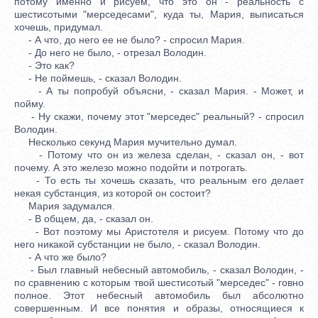
потому именно и рисуем, что это он - реальность с
шестисотыми "мерседесами", куда ты, Мария, выписаться
хочешь, придумал.
- А что, до него ее не было? - спросил Мария.
- До него не было, - отрезал Володин.
- Это как?
- Не поймешь, - сказал Володин.
- А ты попробуй объясни, - сказал Мария. - Может, и
пойму.
- Ну скажи, почему этот "мерседес" реальный? - спросил
Володин.
Несколько секунд Мария мучительно думал.
- Потому что он из железа сделан, - сказал он, - вот
почему. А это железо можно подойти и потрогать.
- То есть ты хочешь сказать, что реальным его делает
некая субстанция, из которой он состоит?
Мария задумался.
- В общем, да, - сказал он.
- Вот поэтому мы Аристотеля и рисуем. Потому что до
него никакой субстанции не было, - сказал Володин.
- А что же было?
- Был главный небесный автомобиль, - сказал Володин, -
по сравнению с которым твой шестисотый "мерседес" - говно
полное. Этот небесный автомобиль был абсолютно
совершенным. И все понятия и образы, относящиеся к