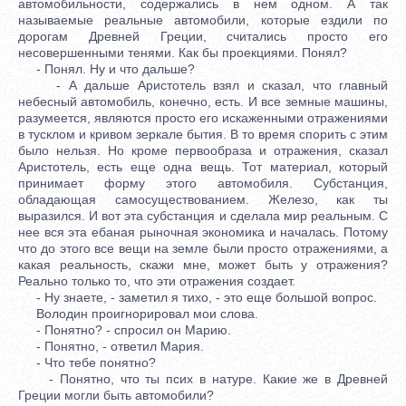
автомобильности, содержались в нем одном. А так
называемые реальные автомобили, которые ездили по
дорогам Древней Греции, считались просто его
несовершенными тенями. Как бы проекциями. Понял?
- Понял. Ну и что дальше?
- А дальше Аристотель взял и сказал, что главный
небесный автомобиль, конечно, есть. И все земные машины,
разумеется, являются просто его искаженными отражениями
в тусклом и кривом зеркале бытия. В то время спорить с этим
было нельзя. Но кроме первообраза и отражения, сказал
Аристотель, есть еще одна вещь. Тот материал, который
принимает форму этого автомобиля. Субстанция,
обладающая самосуществованием. Железо, как ты
выразился. И вот эта субстанция и сделала мир реальным. С
нее вся эта ебаная рыночная экономика и началась. Потому
что до этого все вещи на земле были просто отражениями, а
какая реальность, скажи мне, может быть у отражения?
Реально только то, что эти отражения создает.
- Ну знаете, - заметил я тихо, - это еще большой вопрос.
Володин проигнорировал мои слова.
- Понятно? - спросил он Марию.
- Понятно, - ответил Мария.
- Что тебе понятно?
- Понятно, что ты псих в натуре. Какие же в Древней
Греции могли быть автомобили?