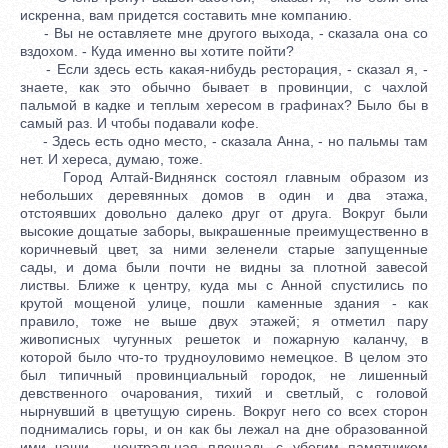
искренна, вам придется составить мне компанию.
- Вы не оставляете мне другого выхода, - сказала она со
вздохом. - Куда именно вы хотите пойти?
- Если здесь есть какая-нибудь ресторация, - сказал я, -
знаете, как это обычно бывает в провинции, с чахлой
пальмой в кадке и теплым хересом в графинах? Было бы в
самый раз. И чтобы подавали кофе.
- Здесь есть одно место, - сказала Анна, - но пальмы там
нет. И хереса, думаю, тоже.
Город Алтай-Виднянск состоял главным образом из
небольших деревянных домов в один и два этажа,
отстоявших довольно далеко друг от друга. Вокруг были
высокие дощатые заборы, выкрашенные преимущественно в
коричневый цвет, за ними зеленели старые запущенные
сады, и дома были почти не видны за плотной завесой
листвы. Ближе к центру, куда мы с Анной спустились по
крутой мощеной улице, пошли каменные здания - как
правило, тоже не выше двух этажей; я отметил пару
живописных чугунных решеток и пожарную каланчу, в
которой было что-то трудноуловимо немецкое. В целом это
был типичный провинциальный городок, не лишенный
девственного очарования, тихий и светлый, с головой
нырнувший в цветущую сирень. Вокруг него со всех сторон
поднимались горы, и он как бы лежал на дне образованной
ими чаши - центральная площадь с убогим памятником