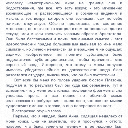
человеку нематериальном мире на границе сна и
бодрствования, где все, что есть вокруг, - это мгновенно
возникающие и растворяющиеся в сознании видения и
мысли, а тот, вокруг которого они возникают, сам по себе
начисто отсутствует. Обычно пролетаешь это состояние
мгновенно, но я отчего-то застрял в нем на несколько долгих
секунд; мои мысли касались главным образом Аристотеля.
Они были бессвязными и почти лишенными смысла - этот
идеологический прадед большевизма вызывал во мне мало
симпатии, но личной ненависти за вчерашнее я не ощущал;
видимо, изобретенное им понятие субстанции было
недостаточно субстанциональным, чтобы причинить мне
серьезный вред. Интересно, что этому в моем полусне
имелось убедительнейшее из доказательств: когда бюст
разлетелся от удара, выяснилось, что он был пустотелым.
Вот если бы меня по голове ударили бюстом Платона,
подумал я, то результат был бы куда как серьезнее. Тут я
вспомнил, что у меня есть голова, последние фрагменты сна
унеслись прочь, и все пошло по обычной схеме
человеческого пробуждения - стало ясно, что все эти мысли
существуют именно в голове, а она непереносимо ноет.
Я осторожно открыл глаза.
Первым, что я увидел, была Анна, сидящая недалеко от
моей койки. Она не заметила, что я проснулся, - оттого,
наверно, что была увлечена чтением: в ее ладонях был