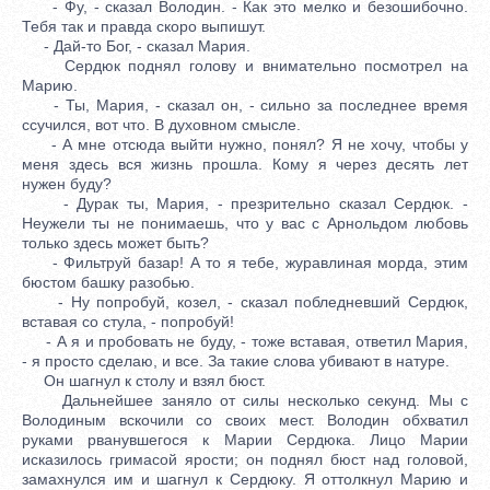
- Фу, - сказал Володин. - Как это мелко и безошибочно.
Тебя так и правда скоро выпишут.
- Дай-то Бог, - сказал Мария.
Сердюк поднял голову и внимательно посмотрел на
Марию.
- Ты, Мария, - сказал он, - сильно за последнее время
ссучился, вот что. В духовном смысле.
- А мне отсюда выйти нужно, понял? Я не хочу, чтобы у
меня здесь вся жизнь прошла. Кому я через десять лет
нужен буду?
- Дурак ты, Мария, - презрительно сказал Сердюк. -
Неужели ты не понимаешь, что у вас с Арнольдом любовь
только здесь может быть?
- Фильтруй базар! А то я тебе, журавлиная морда, этим
бюстом башку разобью.
- Ну попробуй, козел, - сказал побледневший Сердюк,
вставая со стула, - попробуй!
- А я и пробовать не буду, - тоже вставая, ответил Мария,
- я просто сделаю, и все. За такие слова убивают в натуре.
Он шагнул к столу и взял бюст.
Дальнейшее заняло от силы несколько секунд. Мы с
Володиным вскочили со своих мест. Володин обхватил
руками рванувшегося к Марии Сердюка. Лицо Марии
исказилось гримасой ярости; он поднял бюст над головой,
замахнулся им и шагнул к Сердюку. Я оттолкнул Марию и