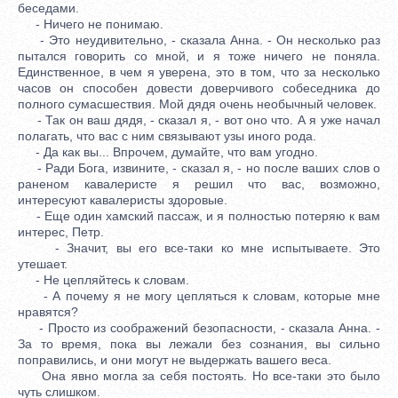
беседами.
- Ничего не понимаю.
- Это неудивительно, - сказала Анна. - Он несколько раз
пытался говорить со мной, и я тоже ничего не поняла.
Единственное, в чем я уверена, это в том, что за несколько
часов он способен довести доверчивого собеседника до
полного сумасшествия. Мой дядя очень необычный человек.
- Так он ваш дядя, - сказал я, - вот оно что. А я уже начал
полагать, что вас с ним связывают узы иного рода.
- Да как вы... Впрочем, думайте, что вам угодно.
- Ради Бога, извините, - сказал я, - но после ваших слов о
раненом кавалеристе я решил что вас, возможно,
интересуют кавалеристы здоровые.
- Еще один хамский пассаж, и я полностью потеряю к вам
интерес, Петр.
- Значит, вы его все-таки ко мне испытываете. Это
утешает.
- Не цепляйтесь к словам.
- А почему я не могу цепляться к словам, которые мне
нравятся?
- Просто из соображений безопасности, - сказала Анна. -
За то время, пока вы лежали без сознания, вы сильно
поправились, и они могут не выдержать вашего веса.
Она явно могла за себя постоять. Но все-таки это было
чуть слишком.