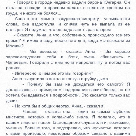
- Говорят, в городе недавно видели барона Юнгерна. Он
ехал на лошади, в красном халате с золотым крестом на
груди, и никого не боялся...
Анна в этот момент закуривала сигарету - услышав эти
слова, она вздрогнула, и спичка чуть не выпала из ее
пальцев. Я подумал, что ее надо занять разговором.
- Скажите, Анна, а что, собственно, происходило все это
время? Я имею в виду, после того дня, когда мы выехали из
Москвы?
- Мы воевали, - сказала Анна. - Вы хорошо
зарекомендовали себя в боях, очень сблизились с
Чапаевым. Говорили с ним ночи напролет. Ну а потом вас
ранило.
- Интересно, о чем же это мы говорили?
Анна выпустила в потолок тонкую струйку дыма.
- Почему бы вам не дождаться его самого? Я
догадываюсь о примерном содержании ваших бесед, но не
хотела бы вдаваться в подробности. Это касается только вас
двоих.
- Но хотя бы в общих чертах, Анна, - сказал я.
- Чапаев, - сказала она, - один из самых глубоких
мистиков, которых я когда-либо знала. Я полагаю, что в
вашем лице он нашел благодарного слушателя и, возможно,
ученика. Больше того, я подозреваю, что несчастье, которое
с вами произошло, некоторым образом связано с вашими