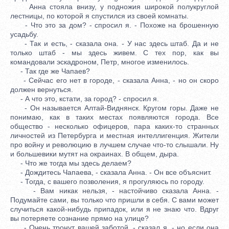
Анна стояла внизу, у подножия широкой полукруглой
лестницы, по которой я спустился из своей комнаты.
- Что это за дом? - спросил я. - Похоже на брошенную
усадьбу.
- Так и есть, - сказала она. - У нас здесь штаб. Да и не
только штаб - мы здесь живем. С тех пор, как вы
командовали эскадроном, Петр, многое изменилось.
- Так где же Чапаев?
- Сейчас его нет в городе, - сказала Анна, - но он скоро
должен вернуться.
- А что это, кстати, за город? - спросил я.
- Он называется Алтай-Виднянск. Кругом горы. Даже не
понимаю, как в таких местах появляются города. Все
общество - несколько офицеров, пара каких-то странных
личностей из Петербурга и местная интеллигенция. Жители
про войну и революцию в лучшем случае что-то слышали. Ну
и большевики мутят на окраинах. В общем, дыра.
- Что же тогда мы здесь делаем?
- Дождитесь Чапаева, - сказала Анна. - Он все объяснит.
- Тогда, с вашего позволения, я прогуляюсь по городу.
- Вам никак нельзя, - настойчиво сказала Анна. -
Подумайте сами, вы только что пришли в себя. С вами может
случиться какой-нибудь припадок, или я не знаю что. Вдруг
вы потеряете сознание прямо на улице?
- Очень тронут вашей заботой, - сказал я, - но если она