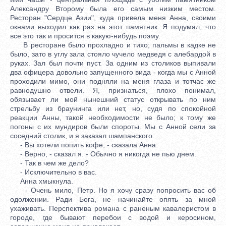
Александру Второму была его самым низким местом.
Ресторан "Сердце Азии", куда привела меня Анна, своими
окнами выходил как раз на этот памятник. Я подумал, что
все это так и просится в какую-нибудь поэму.
В ресторане было прохладно и тихо; пальмы в кадке не
было, зато в углу зала стояло чучело медведя с алебардой в
руках. Зал был почти пуст. За одним из столиков выпивали
два офицера довольно запущенного вида - когда мы с Анной
проходили мимо, они подняли на меня глаза и тотчас же
равнодушно отвели. Я, признаться, плохо понимал,
обязывает ли мой нынешний статус открывать по ним
стрельбу из браунинга или нет, но, судя по спокойной
реакции Анны, такой необходимости не было; к тому же
погоны с их мундиров были спороты. Мы с Анной сели за
соседний столик, и я заказал шампанского.
- Вы хотели попить кофе, - сказала Анна.
- Верно, - сказал я. - Обычно я никогда не пью днем.
- Так в чем же дело?
- Исключительно в вас.
Анна хмыкнула.
- Очень мило, Петр. Но я хочу сразу попросить вас об
одолжении. Ради Бога, не начинайте опять за мной
ухаживать. Перспектива романа с раненым кавалеристом в
городе, где бывают перебои с водой и керосином,