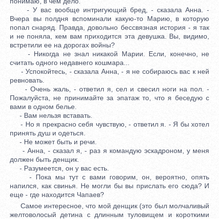
понимаю, в чем дело.
- У вас вообще интригующий бред, - сказала Анна. -
Вчера вы полдня вспоминали какую-то Марию, в которую
попал снаряд. Правда, довольно бессвязная история - я так
и не поняла, кем вам приходится эта девушка. Вы, видимо,
встретили ее на дорогах войны?
- Никогда не знал никакой Марии. Если, конечно, не
считать одного недавнего кошмара...
- Успокойтесь, - сказала Анна, - я не собираюсь вас к ней
ревновать.
- Очень жаль, - ответил я, сел и свесил ноги на пол. -
Пожалуйста, не принимайте за эпатаж то, что я беседую с
вами в одном белье.
- Вам нельзя вставать.
- Но я прекрасно себя чувствую, - ответил я. - Я бы хотел
принять душ и одеться.
- Не может быть и речи.
- Анна, - сказал я, - раз я командую эскадроном, у меня
должен быть денщик.
- Разумеется, он у вас есть.
- Пока мы тут с вами говорим, он, вероятно, опять
напился, как свинья. Не могли бы вы прислать его сюда? И
еще - где находится Чапаев?
Самое интересное, что мой денщик (это был молчаливый
желтоволосый детина с длинным туловищем и короткими