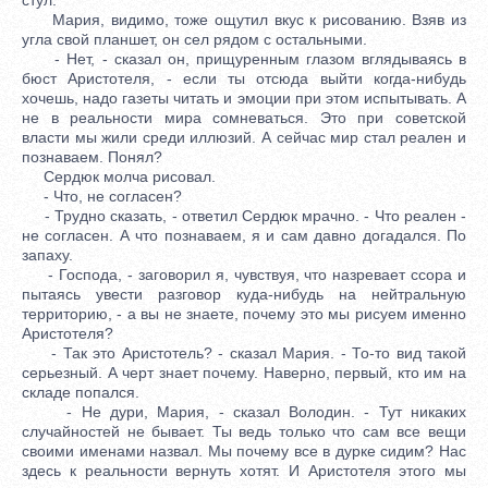
Мария, видимо, тоже ощутил вкус к рисованию. Взяв из
угла свой планшет, он сел рядом с остальными.
- Нет, - сказал он, прищуренным глазом вглядываясь в
бюст Аристотеля, - если ты отсюда выйти когда-нибудь
хочешь, надо газеты читать и эмоции при этом испытывать. А
не в реальности мира сомневаться. Это при советской
власти мы жили среди иллюзий. А сейчас мир стал реален и
познаваем. Понял?
Сердюк молча рисовал.
- Что, не согласен?
- Трудно сказать, - ответил Сердюк мрачно. - Что реален -
не согласен. А что познаваем, я и сам давно догадался. По
запаху.
- Господа, - заговорил я, чувствуя, что назревает ссора и
пытаясь увести разговор куда-нибудь на нейтральную
территорию, - а вы не знаете, почему это мы рисуем именно
Аристотеля?
- Так это Аристотель? - сказал Мария. - То-то вид такой
серьезный. А черт знает почему. Наверно, первый, кто им на
складе попался.
- Не дури, Мария, - сказал Володин. - Тут никаких
случайностей не бывает. Ты ведь только что сам все вещи
своими именами назвал. Мы почему все в дурке сидим? Нас
здесь к реальности вернуть хотят. И Аристотеля этого мы