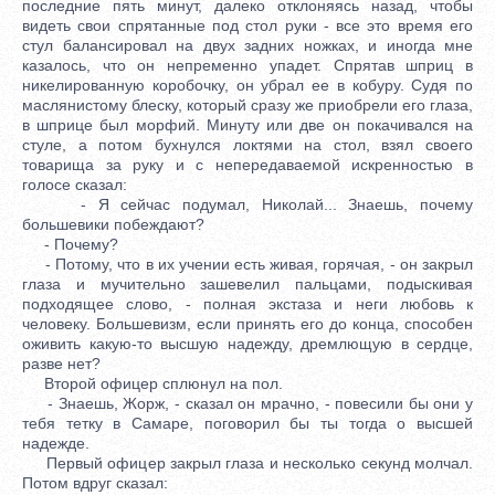
последние пять минут, далеко отклоняясь назад, чтобы
видеть свои спрятанные под стол руки - все это время его
стул балансировал на двух задних ножках, и иногда мне
казалось, что он непременно упадет. Спрятав шприц в
никелированную коробочку, он убрал ее в кобуру. Судя по
маслянистому блеску, который сразу же приобрели его глаза,
в шприце был морфий. Минуту или две он покачивался на
стуле, а потом бухнулся локтями на стол, взял своего
товарища за руку и с непередаваемой искренностью в
голосе сказал:
- Я сейчас подумал, Николай... Знаешь, почему
большевики побеждают?
- Почему?
- Потому, что в их учении есть живая, горячая, - он закрыл
глаза и мучительно зашевелил пальцами, подыскивая
подходящее слово, - полная экстаза и неги любовь к
человеку. Большевизм, если принять его до конца, способен
оживить какую-то высшую надежду, дремлющую в сердце,
разве нет?
Второй офицер сплюнул на пол.
- Знаешь, Жорж, - сказал он мрачно, - повесили бы они у
тебя тетку в Самаре, поговорил бы ты тогда о высшей
надежде.
Первый офицер закрыл глаза и несколько секунд молчал.
Потом вдруг сказал: