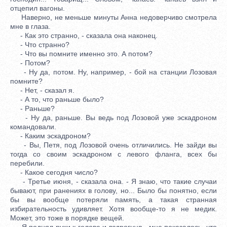
отцепил вагоны.
Наверно, не меньше минуты Анна недоверчиво смотрела
мне в глаза.
- Как это странно, - сказала она наконец.
- Что странно?
- Что вы помните именно это. А потом?
- Потом?
- Ну да, потом. Ну, например, - бой на станции Лозовая
помните?
- Нет, - сказал я.
- А то, что раньше было?
- Раньше?
- Ну да, раньше. Вы ведь под Лозовой уже эскадроном
командовали.
- Каким эскадроном?
- Вы, Петя, под Лозовой очень отличились. Не зайди вы
тогда со своим эскадроном с левого фланга, всех бы
перебили.
- Какое сегодня число?
- Третье июня, - сказала она. - Я знаю, что такие случаи
бывают, при ранениях в голову, но... Было бы понятно, если
бы вы вообще потеряли память, а такая странная
избирательность удивляет. Хотя вообще-то я не медик.
Может, это тоже в порядке вещей.
Я поднял руки к голове и вздрогнул - мне показалось, что