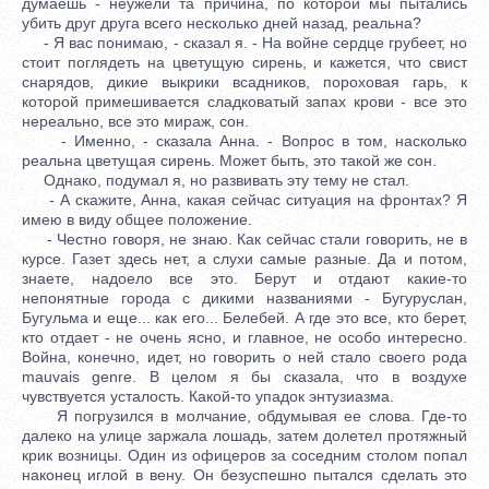
думаешь - неужели та причина, по которой мы пытались
убить друг друга всего несколько дней назад, реальна?
- Я вас понимаю, - сказал я. - На войне сердце грубеет, но
стоит поглядеть на цветущую сирень, и кажется, что свист
снарядов, дикие выкрики всадников, пороховая гарь, к
которой примешивается сладковатый запах крови - все это
нереально, все это мираж, сон.
- Именно, - сказала Анна. - Вопрос в том, насколько
реальна цветущая сирень. Может быть, это такой же сон.
Однако, подумал я, но развивать эту тему не стал.
- А скажите, Анна, какая сейчас ситуация на фронтах? Я
имею в виду общее положение.
- Честно говоря, не знаю. Как сейчас стали говорить, не в
курсе. Газет здесь нет, а слухи самые разные. Да и потом,
знаете, надоело все это. Берут и отдают какие-то
непонятные города с дикими названиями - Бугуруслан,
Бугульма и еще... как его... Белебей. А где это все, кто берет,
кто отдает - не очень ясно, и главное, не особо интересно.
Война, конечно, идет, но говорить о ней стало своего рода
mauvais genre. В целом я бы сказала, что в воздухе
чувствуется усталость. Какой-то упадок энтузиазма.
Я погрузился в молчание, обдумывая ее слова. Где-то
далеко на улице заржала лошадь, затем долетел протяжный
крик возницы. Один из офицеров за соседним столом попал
наконец иглой в вену. Он безуспешно пытался сделать это