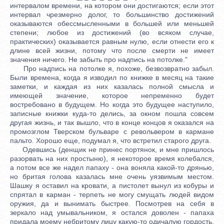
интервалом времени, на котором они достигаются; если этот
интервал чрезмерно долог, то большинство достижений
оказываются обессмысленными в большей или меньшей
степени; любое из достижений (во всяком случае,
практических) оказывается равным нулю, если отнести его к
длине всей жизни, потому что после смерти не имеет
значения ничего. Не забыть про надпись на потолке."
Про надпись на потолке я, похоже, безвозвратно забыл.
Были времена, когда я изводил по книжке в месяц на такие
заметки, и каждая из них казалась полной смысла и
имеющей значение, которое непременно будет
востребовано в будущем. Но когда это будущее наступило,
записные книжки куда-то делись, за окном пошла совсем
другая жизнь, и так вышло, что в конце концов я оказался на
промозглом Тверском бульваре с револьвером в кармане
пальто. Хорошо еще, подумал я, что встретил старого друга.
Одевшись (денщик не принес портянок, и мне пришлось
разорвать на них простыню), я некоторое время колебался,
а потом все же надел папаху - она воняла какой-то дрянью,
но бритая голова казалась мне очень уязвимым местом.
Шашку я оставил на кровати, а пистолет вынул из кобуры и
спрятал в карман - терпеть не могу смущать людей видом
оружия, да и вынимать быстрее. Посмотрев на себя в
зеркало над умывальником, я остался доволен - папаха
придала моему небритому лицу какую-то одичалую гордость.