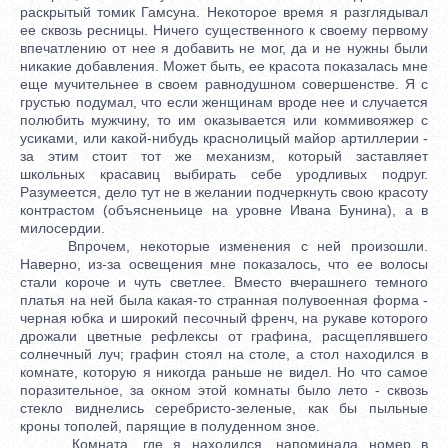
раскрытый томик Гамсуна. Некоторое время я разглядывал
ее сквозь ресницы. Ничего существенного к своему первому
впечатлению от нее я добавить не мог, да и не нужны были
никакие добавления. Может быть, ее красота показалась мне
еще мучительнее в своем равнодушном совершенстве. Я с
грустью подумал, что если женщинам вроде нее и случается
полюбить мужчину, то им оказывается или коммивояжер с
усиками, или какой-нибудь краснолицый майор артиллерии -
за этим стоит тот же механизм, который заставляет
школьных красавиц выбирать себе уродливых подруг.
Разумеется, дело тут не в желании подчеркнуть свою красоту
контрастом (объясненьице на уровне Ивана Бунина), а в
милосердии.
Впрочем, некоторые изменения с ней произошли.
Наверно, из-за освещения мне показалось, что ее волосы
стали короче и чуть светлее. Вместо вчерашнего темного
платья на ней была какая-то странная полувоенная форма -
черная юбка и широкий песочный френч, на рукаве которого
дрожали цветные рефлексы от графина, расщеплявшего
солнечный луч; графин стоял на столе, а стол находился в
комнате, которую я никогда раньше не видел. Но что самое
поразительное, за окном этой комнаты было лето - сквозь
стекло виднелись серебристо-зеленые, как бы пыльные
кроны тополей, парящие в полуденном зное.
Комната, где я находился, напоминала номер в