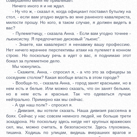
совершенно меня не привлекает.
Ничего иного я и не ждал.
- Ну что ж, - сказал я, когда официант поставил бутылку на
стол, - если вам угодно видеть во мне раненого кавалериста,
милости прошу. Но кого, в таком случае, я должен видеть в
вас?
- Пулеметчицу, - сказала Анна. - Если вам угодно точнее -
льюисистку. Я предпочитаю дисковый "льюис".
- Знаете, как кавалерист я ненавижу вашу профессию.
Нет ничего мрачнее перспективы атаки на пулемет в конном
строю. Но поскольку речь в идет о вас, я поднимаю этот
бокал за пулеметное дело.
Мы чокнулись.
- Скажите, Анна, - спросил я, - а что это за офицеры за
соседним столом? Какая вообще власть в этом городе?
- Вообще-то, - сказала Анна, - город занят красными, но в
нем есть и белые. Или можно сказать, что он занят белыми,
но в нем есть и красные. Так что одеваться лучше
нейтрально. Примерно как мы сейчас.
- А где наш полк? - спросил я.
- Дивизия, вы хотели сказать. Наша дивизия рассеяна в
боях. Сейчас у нас совсем немного людей, не больше трети
эскадрона. Но поскольку здесь нигде нет крупных вражеских
сил, мы, можно считать, в безопасности. Здесь глухомань,
тишина. Ходишь по улицам, видишь вчерашних врагов и