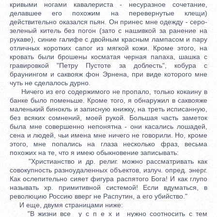
кривыми ногами кавалериста - несуразное сочетание,
делавшее его похожим на перевернутые клещи)
действительно оказался пьян. Он принес мне одежду - серо-
зеленый китель без погон (зато с нашивкой за ранение на
рукаве), синие галифе с двойным красным лампасом и пару
отличных коротких сапог из мягкой кожи. Кроме этого, на
кровать были брошены косматая черная папаха, шашка с
гравировкой "Петру Пустоте за доблесть", кобура с
браунингом и саквояж фон Эрнена, при виде которого мне
чуть не сделалось дурно.
Ничего из его содержимого не пропало, только кокаину в
банке было поменьше. Кроме того, я обнаружил в саквояже
маленький бинокль и записную книжку, на треть исписанную,
без всяких сомнений, моей рукой. Большая часть заметок
была мне совершенно непонятна - они касались лошадей,
сена и людей, чьи имена мне ничего не говорили. Но, кроме
этого, мне попались на глаза несколько фраз, весьма
похожих на те, что я имею обыкновение записывать:
"Христианство и др. религ. можно рассматривать как
совокупность разноудаленных объектов, излуч. опред. энерг.
Как ослепительно сияет фигура распятого Бога! И как глупо
называть хр. примитивной системой! Если вдуматься, в
революцию Россию вверг не Распутин, а его убийство."
И еще, двумя страницами ниже:
"В жизни все _у_с_п_е_х_и_ нужно соотносить с тем