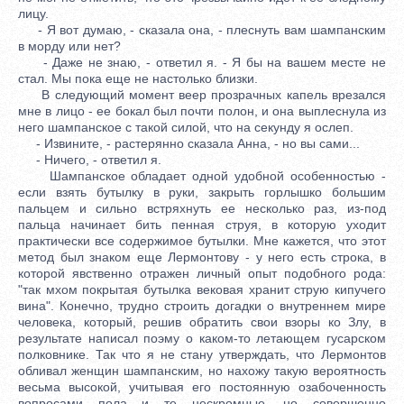
лицу.
- Я вот думаю, - сказала она, - плеснуть вам шампанским
в морду или нет?
- Даже не знаю, - ответил я. - Я бы на вашем месте не
стал. Мы пока еще не настолько близки.
В следующий момент веер прозрачных капель врезался
мне в лицо - ее бокал был почти полон, и она выплеснула из
него шампанское с такой силой, что на секунду я ослеп.
- Извините, - растерянно сказала Анна, - но вы сами...
- Ничего, - ответил я.
Шампанское обладает одной удобной особенностью -
если взять бутылку в руки, закрыть горлышко большим
пальцем и сильно встряхнуть ее несколько раз, из-под
пальца начинает бить пенная струя, в которую уходит
практически все содержимое бутылки. Мне кажется, что этот
метод был знаком еще Лермонтову - у него есть строка, в
которой явственно отражен личный опыт подобного рода:
"так мхом покрытая бутылка вековая хранит струю кипучего
вина". Конечно, трудно строить догадки о внутреннем мире
человека, который, решив обратить свои взоры ко Злу, в
результате написал поэму о каком-то летающем гусарском
полковнике. Так что я не стану утверждать, что Лермонтов
обливал женщин шампанским, но нахожу такую вероятность
весьма высокой, учитывая его постоянную озабоченность
вопросами пола и те нескромные, но совершенно