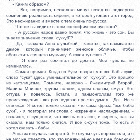
- Каким образом?
- Вот, например, несколько минут назад вы подвергли
сомнению реальность сирени, в которой утопает этот город.
Это неожиданно и вместе с тем очень по-русски.
- Что же вы видите в этом специфически русского?
- А русский народ давно понял, что жизнь - это сон. Вы
знаете значение слова "суккуб"?
- Да, - сказала Анна с улыбкой, - кажется, так называется
демон, который принимает женское обличье, чтобы
обольстить спящего мужчину. А какая тут связь?
Я еще раз сосчитал до десяти. Мои чувства не
изменились.
- Самая прямая. Когда на Руси говорят, что все бабы суки,
слово "сука" здесь уменьшительное от "суккуб". Это пришло
из католицизма. Помните, наверно - Лжедмитрий Второй,
Марина Мнишек, кругом поляки, одним словом, смута. Вот
оттуда и повелось. Кстати, и панмонголизм того же
происхождения - как раз недавно про это думал... Да... Но я
отвлекся. Я хотел только сказать, что сама фраза "все бабы
суки", - я повторил эти слова с искренним наслаждением, -
означает, в сущности, что жизнь есть сон, и сирень, как вы
сказали, нам только снится. И все с-суки тоже. То есть я
хотел сказать - бабы.
Анна затянулась сигаретой. Ее скулы чуть порозовели, и я
не мог не отметить, что это чрезвычайно идет к ее бледному