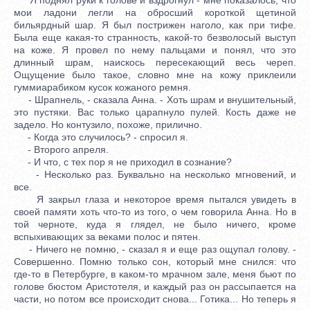
мои ладони легли на обросший короткой щетиной
бильярдный шар. Я был пострижен наголо, как при тифе.
Была еще какая-то странность, какой-то безволосый выступ
на коже. Я провел по нему пальцами и понял, что это
длинный шрам, наискось пересекающий весь череп.
Ощущение было такое, словно мне на кожу приклеили
гуммиарабиком кусок кожаного ремня.
- Шрапнель, - сказала Анна. - Хоть шрам и внушительный,
это пустяки. Вас только царапнуло пулей. Кость даже не
задело. Но контузило, похоже, прилично.
- Когда это случилось? - спросил я.
- Второго апреля.
- И что, с тех пор я не приходил в сознание?
- Несколько раз. Буквально на несколько мгновений, и
все.
Я закрыл глаза и некоторое время пытался увидеть в
своей памяти хоть что-то из того, о чем говорила Анна. Но в
той черноте, куда я глядел, не было ничего, кроме
вспыхивающих за веками полос и пятен.
- Ничего не помню, - сказал я и еще раз ощупал голову. -
Совершенно. Помню только сон, который мне снился: что
где-то в Петербурге, в каком-то мрачном зале, меня бьют по
голове бюстом Аристотеля, и каждый раз он рассыпается на
части, но потом все происходит снова... Готика... Но теперь я