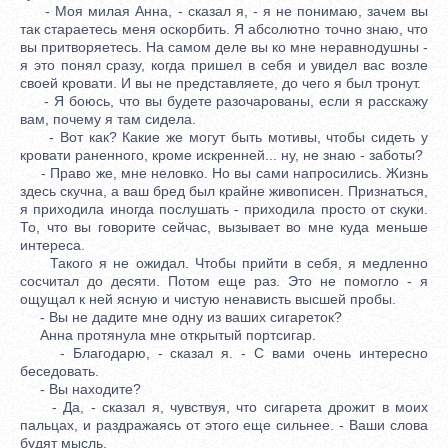
- Моя милая Анна, - сказал я, - я не понимаю, зачем вы
так стараетесь меня оскорбить. Я абсолютно точно знаю, что
вы притворяетесь. На самом деле вы ко мне неравнодушны -
я это понял сразу, когда пришел в себя и увидел вас возле
своей кровати. И вы не представляете, до чего я был тронут.
- Я боюсь, что вы будете разочарованы, если я расскажу
вам, почему я там сидела.
- Вот как? Какие же могут быть мотивы, чтобы сидеть у
кровати раненного, кроме искренней... ну, не знаю - заботы?
- Право же, мне неловко. Но вы сами напросились. Жизнь
здесь скучна, а ваш бред был крайне живописен. Признаться,
я приходила иногда послушать - приходила просто от скуки.
То, что вы говорите сейчас, вызывает во мне куда меньше
интереса.
Такого я не ожидал. Чтобы прийти в себя, я медленно
сосчитал до десяти. Потом еще раз. Это не помогло - я
ощущал к ней ясную и чистую ненависть высшей пробы.
- Вы не дадите мне одну из ваших сигареток?
Анна протянула мне открытый портсигар.
- Благодарю, - сказал я. - С вами очень интересно
беседовать.
- Вы находите?
- Да, - сказал я, чувствуя, что сигарета дрожит в моих
пальцах, и раздражаясь от этого еще сильнее. - Ваши слова
будят мысль.