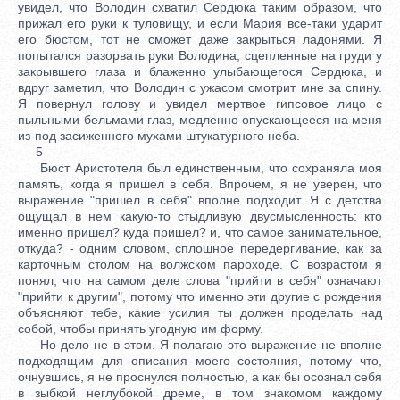
увидел, что Володин схватил Сердюка таким образом, что
прижал его руки к туловищу, и если Мария все-таки ударит
его бюстом, тот не сможет даже закрыться ладонями. Я
попытался разорвать руки Володина, сцепленные на груди у
закрывшего глаза и блаженно улыбающегося Сердюка, и
вдруг заметил, что Володин с ужасом смотрит мне за спину.
Я повернул голову и увидел мертвое гипсовое лицо с
пыльными бельмами глаз, медленно опускающееся на меня
из-под засиженного мухами штукатурного неба.
5
Бюст Аристотеля был единственным, что сохраняла моя
память, когда я пришел в себя. Впрочем, я не уверен, что
выражение "пришел в себя" вполне подходит. Я с детства
ощущал в нем какую-то стыдливую двусмысленность: кто
именно пришел? куда пришел? и, что самое занимательное,
откуда? - одним словом, сплошное передергивание, как за
карточным столом на волжском пароходе. С возрастом я
понял, что на самом деле слова "прийти в себя" означают
"прийти к другим", потому что именно эти другие с рождения
объясняют тебе, какие усилия ты должен проделать над
собой, чтобы принять угодную им форму.
Но дело не в этом. Я полагаю это выражение не вполне
подходящим для описания моего состояния, потому что,
очнувшись, я не проснулся полностью, а как бы осознал себя
в зыбкой неглубокой дреме, в том знакомом каждому