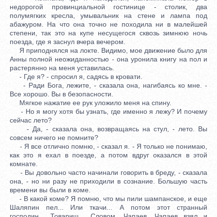
недорогой провинциальной гостинице - столик, два
полумягких кресла, умывальник на стене и лампа под
абажуром. На что она точно не походила ни в малейшей
степени, так это на купе несущегося сквозь зимнюю ночь
поезда, где я заснул вчера вечером.
Я приподнялся на локте. Видимо, мое движение было для
Анны полной неожиданностью - она уронила книгу на пол и
растерянно на меня уставилась.
- Где я? - спросил я, садясь в кровати.
- Ради Бога, лежите, - сказала она, нагибаясь ко мне. -
Все хорошо. Вы в безопасности.
Мягкое нажатие ее рук уложило меня на спину.
- Но я могу хотя бы узнать, где именно я лежу? И почему
сейчас лето?
- Да, - сказала она, возвращаясь на стул, - лето. Вы
совсем ничего не помните?
- Я все отлично помню, - сказал я. - Я только не понимаю,
как это я ехал в поезде, а потом вдруг оказался в этой
комнате.
- Вы довольно часто начинали говорить в бреду, - сказала
она, - но ни разу не приходили в сознание. Большую часть
времени вы были в коме.
- В какой коме? Я помню, что мы пили шампанское, и еще
Шаляпин пел... Или ткачи... А потом этот странный
господин... Товарищ... Словом, Чапаев. Чапаев взял и