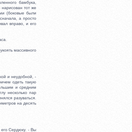
пленного бамбука,
 нарисован тот же
ами (боковые были
сначала, а просто
вал вправо, и его
аса.
укоять массивного
ой и неудобной, -
ричем одеть такую
большим и средним
глу несколько пар
инялся разуваться.
тиметров на десять
 его Сердюку. - Вы