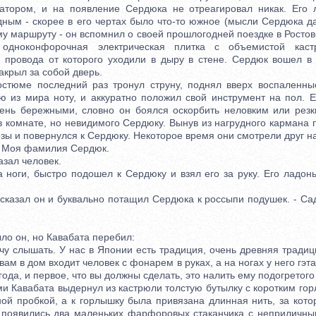
атором, и на появление Сердюка не отреагировал никак. Его 
дным - скорее в его чертах было что-то южное (мысли Сердюка д
у маршруту - он вспомнил о своей прошлогодней поездке в Ростов
 одноконфорочная электрическая плитка с объемистой кас
 провода от которого уходили в дыру в стене. Сердюк вошел в 
акрыл за собой дверь.
ме последний раз тронул струну, поднял вверх воспаленные
ю из мира ноту, и аккуратно положил свой инструмент на пол. 
нь бережными, словно он боялся оскорбить неловким или резк
 комнате, но невидимого Сердюку. Вынув из нагрудного кармана 
езы и повернулся к Сердюку. Некоторое время они смотрели друг на
 Моя фамилия Сердюк.
зал человек.
ги, быстро подошел к Сердюку и взял его за руку. Его ладон
казал он и буквально потащил Сердюка к россыпи подушек. - Сад
ло он, но Кавабата перебил:
 слышать. У нас в Японии есть традиция, очень древняя традици
 вам в дом входит человек с фонарем в руках, а на ногах у него гэта,
года, и первое, что вы должны сделать, это налить ему подогретого 
Кавабата выдернул из кастрюли толстую бутылку с коротким го
ной пробкой, а к горлышку была привязана длинная нить, за кото
о появились два маленьких фарфоровых стаканчика с неприличны