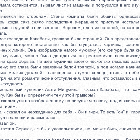
умага остановится, вырвал лист из машины и погрузился в его из
а.
ся по сторонам. Стены комнаты были обшиты одинаков
рь, когда сакэ сняло последствия вчерашнего приступа ностальг
ерью, ведущей в неизвестное. Впрочем, одна из панелей, на котор
ыла.
е господина Кавабаты, гравюра была странной. Она представля
центре которого постепенно как бы сгущалась картинка, состо
очных линий. Она изображала нагого мужчину (его фигура была си
то мужчина, можно было догадаться по реалистично воспроизве
о на краю обрыва. На шее мужчины висело несколько тяжелых разн
ечу; его глаза были завязаны белой тряпкой, а под ногами начин
ько мелких деталей - садящееся в туман солнце, птицы в небе
тря на эти романтические отступления, главным, что оставалось в 
ысходность.
альный художник Акэти Мицухидэ, - сказал Кавабата, - тот сам
гу. Как бы вы определили тему этой гравюры?
ользнули по изображенному на рисунке человеку, поднявшись от
и гирям.
- сказал он неожиданно для себя. - Он и гири. То есть "он" и "гири
л в ладоши и рассмеялся.
зал он.
ветил Сердюк, - я бы с удовольствием, но, может быть, сначала 