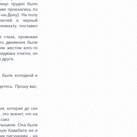
лицо трудно было
аже проехались по
-на-Дону). На полу
трюлей и черный
комнату, поставил
 глаза, провожая
Его движения были
им жестом кого-то
пиджака платок, он
 друга.
ь была холодной и
итесь. Прошу вас,
я, которая до сих
 это значит, что на
сакэ.
рлышком. Она была
рую Кавабата ее и
ми рисунками - на