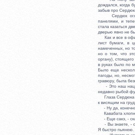
дождался, когда б
забыв про Сердюк
Сердюк оглядел
панелями, и тепе
стала казаться дв
дверью явно не б
Как и все в офис
лист бумаги, в 
намеченных, но т
но о том, что э
органу), стоящег
в руках было по м
Было еще нескол
пагоды, но, несмо
гравюру, была без
- Это наш национ
недавно рыбой фу
Глаза Сердюка ск
к висящим на груд
- Ну да, конечно, 
Кавабата хлопну
- Еще сакэ, - ска
- Вы знаете, - от
Я быстро пьянею.