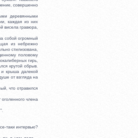
учение, совершенно
ыми деревянными
ии, каждая из них
ой висела гравюра,
ла собой огромный
ящая из небрежно
льно стилизована,
денному половому
окалиберных гирь,
ался крутой обрыв.
 и крыша далекой
душе от взгляда на
ый, что отравился
 оголенного члена
".
все-таки интервью?