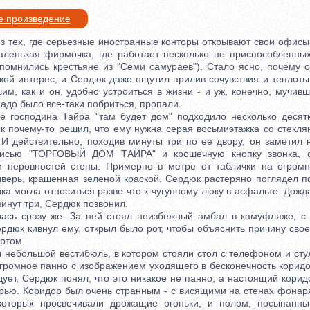
е произведение
тех, где серьезные иностранные конторы открывают свои офисы
аленькая фирмочка, где работает несколько не приспособленны
спомнились крестьяне из "Семи самураев"). Стало ясно, почему о
акой интерес, и Сердюк даже ощутил прилив сочувствия и теплоты
м, как и он, удобно устроиться в жизни - и уж, конечно, мучив
надо было все-таки побриться, пропали.
сподина Тайра "там будет дом" подходило несколько десятк
к почему-то решил, что ему нужна серая восьмиэтажка со стекл
 И действительно, походив минуты три по ее двору, он заметил 
писью "ТОРГОВЫЙ ДОМ ТАЙРА" и крошечную кнопку звонка, с
и неровностей стены. Примерно в метре от таблички на огромн
дверь, крашенная зеленой краской. Сердюк растеряно поглядел п
чка могла относиться разве что к чугунному люку в асфальте. Дожд
минут три, Сердюк позвонил.
 сразу же. За ней стоял неизбежный амбал в камуфляже, с 
ердюк кивнул ему, открыл было рот, чтобы объяснить причину своег
ртом.
большой вестибюль, в котором стояли стол с телефоном и стул,
громное панно с изображением уходящего в бесконечность коридо
дует, Сердюк понял, что это никакое не панно, а настоящий кор
ерью. Коридор был очень странным - с висящими на стенах фонаря
которых просвечивали дрожащие огоньки, и полом, посыпанн