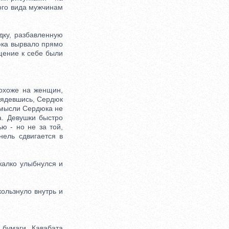
ого вида мужчинам
ку, разбавленную
юка вырвало прямо
ащение к себе были
охоже на женщин,
глядевшись, Сердюк
о мысли Сердюка не
а. Девушки быстро
ю - но не за той,
нель сдвигается в
алко улыбнулся и
ользнуло внутрь и
бумаги. Кавабата