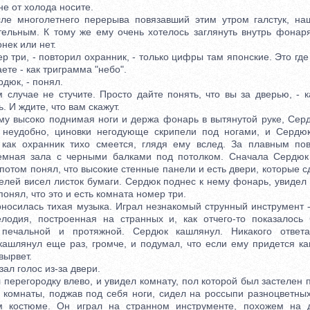
не от холода носите.
ноголетнего перерыва повязавший этим утром галстук, наш
тельным. К тому же ему очень хотелось заглянуть внутрь фонаря
нек или нет.
ри, - повторил охранник, - только цифры там японские. Это где
аете - как триграмма "небо".
дюк, - понял.
учае не стучите. Просто дайте понять, что вы за дверью, - 
. И ждите, что вам скажут.
высоко поднимая ноги и держа фонарь в вытянутой руке, Серд
 неудобно, циновки негодующе скрипели под ногами, и Сердюк
 как охранник тихо смеется, глядя ему вслед. За плавным по
емная зала с черными балками под потолком. Сначала Сердюк 
 потом понял, что высокие стенные панели и есть двери, которые с
нелей висел листок бумаги. Сердюк поднес к нему фонарь, увидел
понял, что это и есть комната номер три.
силась тихая музыка. Играл незнакомый струнный инструмент -
лодия, построенная на странных и, как отчего-то показалось 
 печальной и протяжной. Сердюк кашлянул. Никакого ответ
кашлянул еще раз, громче, и подумал, что если ему придется ка
 вырвет.
ал голос из-за двери.
регородку влево, и увидел комнату, пол которой был застелен
у комнаты, поджав под себя ноги, сидел на россыпи разноцветны
м костюме. Он играл на странном инструменте, похожем на