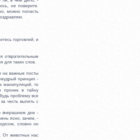
ли, в чем дело, -
юсь, не поверите.
но, можно попасть
Поздравляю.
етесь торговлей, и
я отвратительным
я для таких слов.
и на важные посты
 мудрый принцип -
х манипуляций, то
и проник в тайну
ибудь проблему все
 за честь выпить с
 вчерашнем дне -
ень ясно, зачем, -
курсом, словно он
. От животных нас