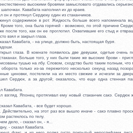
неестественно высокими бровями замысловато отдавались серьезн
 шапочках. Кавабата наполнил их до краев.
 он и протянул Сердюку один из стаканчиков.
л содержимое в рот. Жидкость больше всего напоминала вод
 Кроме того, она была горячей - возможно, по этой причине Серд
же после того, как он ее проглотил. Охватившие его стыд и отвр
сто взял и закрыл глаза.
азал Кавабата, - на улице, должно быть, настоящая буря.
адоши.
л глаза. В комнате появилось две девушки, одетые очень п
таканах. Больше того, у них были такие же высокие брови - при
рисованы тушью на лбу. Словом, сходство было таким полным, чт
 оборота только из-за пережитого несколько секунд назад позор
нные циновки, постелили на их место свежие и исчезли за дверь
шел Сердюк, а за другой; оказалось, что еще одна стенная па
л Кавабата.
згляд. Японец протягивал ему новый стаканчик сакэ. Сердюк ж
сказал Кавабата, - все будет хорошо.
йствительно, на этот раз все вышло иначе - сакэ плавно проск
м растеклось по телу.
 дело, - сказал он, - я...
у, - сказал Кавабата.
 факс, и из него полез густо покрытый иероглифами лист 