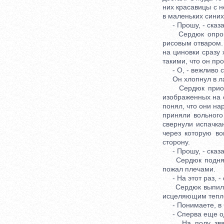
них красавицы с 
в маленьких синих
- Прошу, - сказал
Сердюк опрокину
рисовым отваром.
на циновки сразу 
такими, что он про
- О, - вежливо ск
Он хлопнул в л
Сердюк приоткры
изображенных на с
понял, что они на
приняли вольного
свернули испачка
через которую во
сторону.
- Прошу, - сказа
Сердюк поднял в
пожал плечами.
- На этот раз, - 
Сердюк выпил. Де
исцеляющим тепло
- Понимаете, в чем
- Сперва еще одн
На полу звякнул