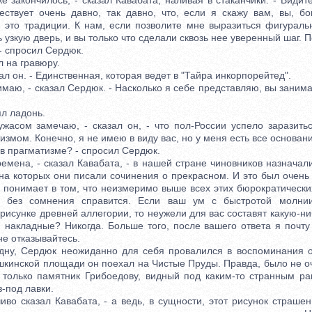
акончилось, - сказал Кавабата, наливая в стаканчики. - Видите 
твует очень давно, так давно, что, если я скажу вам, вы, бо
- это традиции. К нам, если позволите мне выразиться фигураль
ь узкую дверь, и вы только что сделали сквозь нее уверенный шаг. 
 спросил Сердюк.
 на гравюру.
ал он. - Единственная, которая ведет в "Тайра инкорпорейтед".
ю, - сказал Сердюк. - Насколько я себе представляю, вы занима
 ладонь.
сом замечаю, - сказал он, - что пол-России успело заразитьс
змом. Конечно, я не имею в виду вас, но у меня есть все основани
в прагматизме? - спросил Сердюк.
ена, - сказал Кавабата, - в нашей стране чиновников назначал
 на которых они писали сочинения о прекрасном. И это был очень
к понимает в том, что неизмеримо выше всех этих бюрократически
 без сомнения справится. Если ваш ум с быстротой молни
исунке древней аллегории, то неужели для вас составят какую-н
 накладные? Никогда. Больше того, после вашего ответа я почту
не отказывайтесь.
 Сердюк неожиданно для себя провалился в воспоминания о
шкинской площади он поехал на Чистые Пруды. Правда, было не оч
 только памятник Грибоедову, видный под каким-то странным ра
з-под лавки.
о сказал Кавабата, - а ведь, в сущности, этот рисунок страшен