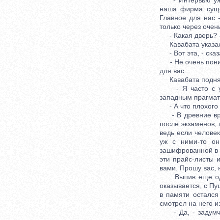
- Интервью уже з
наша фирма сущес
Главное для нас 
только через очен
- Какая дверь? -
Кавабата указал
- Вот эта, - сказ
- Не очень понима
для вас...
Кавабата поднял
- Я часто с ужа
западным прагмати
- А что плохого 
- В древние врем
после экзаменов,
ведь если челове
уж с ними-то он
зашифрованной в р
эти прайс-листы и
вами. Прошу вас, 
Выпив еще одну,
оказывается, с Пу
в памяти остался
смотрел на него и
- Да, - задумчив