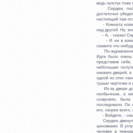
ведь галстук тоже 
Сердюк, после м
достаточно убеди
настоящий там ого
- Комната номер т
над другой. Ну, зн
- А, - сказал Сер
- И ни в коем сл
скажите что-нибудь
По-журавлиному 
Идти было очень
представив себе,
небольшая полут
никаких дверей, а
одной из этих па
тушью черточки и 
Из-за двери доно
необычным, а ме
созвучиях, была
последовало. Он 
его, скорее всего,
- Войдите, - сказ
Сердюк двинул пе
циновками. В угл
человек в темно