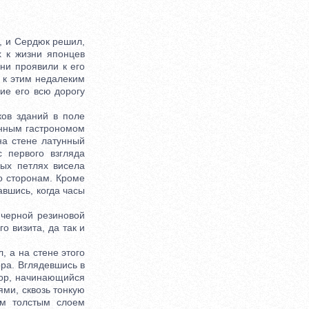
, и Сердюк решил,
х к жизни японцев
ни проявили к его
 к этим недалеким
шие его всю дорогу
ов зданий в поле
янным гастрономом
на стене латунный
 первого взгляда
ых петлях висела
о сторонам. Кроме
авшись, когда часы
черной резиновой
о визита, да так и
 а на стене этого
ра. Вглядевшись в
идор, начинающийся
ми, сквозь тонкую
ым толстым слоем