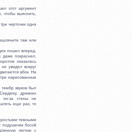
ел этот аргумент
, чтобы выяснить,
 три черточки одна
кашляните там или
юк пошел вперед.
 даже покраснел,
воротом оказалась
не увидел вокруг
двигаются вбок. На
 три нарисованные
 тембр звуков был
Сердюку, древних
а из-за стены не
шлять еще раз, то
 простыми темными
х подушечек босой
 длинную лютню с