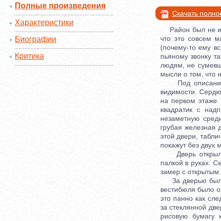
Полные произведения
Скачать полно
Характеристики
Район был не из 
что это совсем м
Биографии
(почему-то ему в
Критика
пьяному звонку т
людям, не сумевши
мысли о том, что 
Под описание го
видимости. Сердю
на первом этаже.
квадратик с над
незаметную сред
грубая железная 
этой двери, табли
покажут без двух 
Дверь открылась
палкой в руках. С
замер с открытым 
За дверью был не
вестибюля было о
это панно как сле
за стеклянной дв
рисовую бумагу 