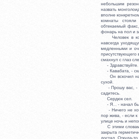
небольшим резон
назвать монголои
вполне конкретном
комнаты стояли
обтекаемый факс,
фонарь на пол и з
Человек в костю
навсегда уходящу
медленными и оче
присутствующего в
смахнул с глаз сл
- Здравствуйте.
- Кавабата, - ска
Он вскочил на но
сухой.
- Прошу вас, - с
садитесь.
Сердюк сел.
- Я... - начал бы
- Ничего не хочу
пор жива, - если к
улице ночь и непо
С этими словами 
закрыта герметич
достал. Откуда-т