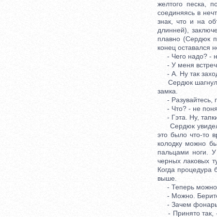
желтого песка, п
соединяясь в неч
знак, что и на о
длинней), заключ
плавно (Сердюк п
конец оставался 
- Чего надо? - н
- У меня встреча 
- А. Ну так заход
Сердюк шагнул вн
замка.
- Разувайтесь, по
- Что? - не поня
- Гэта. Ну, тапки
Сердюк увидел на
это было что-то 
колодку можно бы
пальцами ноги. У
черных лаковых ту
Когда процедура б
выше.
- Теперь можно? 
- Можно. Берите 
- Зачем фонарь?
- Принято так, - 