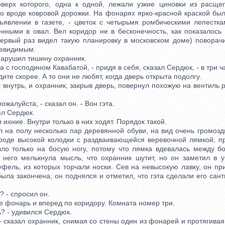
оверх которого, одна к одной, лежали узкие циновки из расще
то вроде ковровой дорожки. На фонарях ярко-красной краской был
бъявлении в газете, - цветок с четырьмя ромбическими лепестк
енными в овал. Вел коридор не в бесконечность, как показалось 
ервый раз видел такую планировку в московском доме) поворачи
невидимым.
арушил тишину охранник.
с господином Кавабатой, - придя в себя, сказал Сердюк, - в три ч
ите скорее. А то они не любят, когда дверь открыта подолгу.
утрь, и охранник, закрыв дверь, повернул похожую на вентиль р
жалуйста, - сказал он. - Вон гэта.
л Сердюк.
 ихние. Внутри только в них ходят. Порядок такой.
 полу несколько пар деревянной обуви, на вид очень громоздк
вроде высокой колодки с раздваивающейся веревочной лямкой, п
ло только на босую ногу, потому что лямка вдевалась между 
 него мелькнула мысль, что охранник шутит, но он заметил в у
фель, из которых торчали носки. Сев на невысокую лавку, он пр
ыла закончена, он поднялся и отметил, что гэта сделали его сан
- спросил он.
фонарь и вперед по коридору. Комната номер три.
 - удивился Сердюк.
сказал охранник, снимая со стены один из фонарей и протягивая