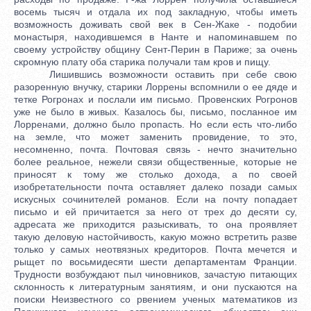
восемь тысяч и отдала их под закладную, чтобы иметь
возможность доживать свой век в Сен-Жаке - подобии
монастыря, находившемся в Нанте и напоминавшем по
своему устройству общину Сент-Перин в Париже; за очень
скромную плату оба старика получали там кров и пищу.
Лишившись возможности оставить при себе свою
разоренную внучку, старики Лоррены вспомнили о ее дяде и
тетке Рогронах и послали им письмо. Провенских Рогронов
уже не было в живых. Казалось бы, письмо, посланное им
Лорренами, должно было пропасть. Но если есть что-либо
на земле, что может заменить провидение, то это,
несомненно, почта. Почтовая связь - нечто значительно
более реальное, нежели связи общественные, которые не
приносят к тому же столько дохода, а по своей
изобретательности почта оставляет далеко позади самых
искусных сочинителей романов. Если на почту попадает
письмо и ей причитается за него от трех до десяти су,
адресата же приходится разыскивать, то она проявляет
такую деловую настойчивость, какую можно встретить разве
только у самых неотвязных кредиторов. Почта мечется и
рыщет по восьмидесяти шести департаментам Франции.
Трудности возбуждают пыл чиновников, зачастую питающих
склонность к литературным занятиям, и они пускаются на
поиски Неизвестного со рвением ученых математиков из