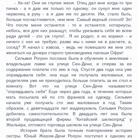
- Хе-хе! Они не глупее меня. Отец дал мне когда-то три
пинка - а я дам им только по одному; он сунул мне один
червонец в руку - а я дам им по десяти. Им, стало быть,
больше посчастливится, чем мне. Самый верный способ! Эх!
Что после меня останется - то и останется; нотариусы,
небось, все для них разыщут, чтобы урезывать себя во всем
ради детей - это уж глупо!.. Я их родил, я их кормил - и
ничего с них не требую; разве мы с ними не в расчете, а,
сосед? Я начал с извоза, - ведь не помешало же мне это
жениться на дочери старого греховодника папаши Офре!
Сильвия Рогрон послана была в обучение к землякам -
владельцам лавки на улице Сен-Дени, и сперва за ее
содержание платили сто экю в год. Спустя два года она уже
оправдывала себя: она еще не получала жалованья, но
родителям уже не приходилось больше платить за ее стол и
комнату. Вот что на улице Сен-Дени называется
"оправдывать себя" Еще через два года, в течение которых
мать посылала ей по сто франков на одежду, Сильвия
начала уже получать сто экю жалованья в год. Таким
образом, с девятнадцати лет мадемуазель Сильвия Рогрон
добилась самостоятельности. В двадцать лет она была
второй продавщицей фирмы "Китайский шелкопряд" у
Жюльяра, оптового торговца шелком на улице Сен-Дени.
История брата была точным повторением истории
сестры. Юный Жером-Дени Рогрон поступил к одному из