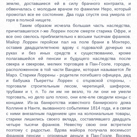
землю, доставшиеся ей в силу брачного контракта, и
обвенчалась с молодым врачом по фамилии Неро, который
промотал все ее состояние. Два года спустя она умерла от
горя в полной нищете.
Таким образом исчезла большая часть наследства,
причитавшегося г-же Лоррен после смерти старика Офре, и
все оно свелось приблизительно к восьми тысячам франков.
Майор Лоррен геройски пал на поле брани в Монтеро,
оставив двадцатилетнюю вдову с годовалой дочерью на
руках и без иных средств к существованию, кроме
полагавшейся ей пенсии и будущего наследства после
свекра и свекрови, мелких торговцев в Пан-Гоэле, городке,
расположенном в той части Вандеи, которая называется Ле
Марэ. Старики Лоррены - родители погибшего офицера, дед
и бабушка Пьеретты Лоррен с отцовской стороны, -
торговали строительным лесом, черепицей, шифером,
трубами и т, п. То ли им не везло, то ли они не умели
торговать, но дело шло плохо, они еле-еле сводили концы с
концами. Из-за банкротства известного банкирского дома
Коллине в Нанте, вызванного событиями 1814 года, и в связи
с ними внезапным падением цен на колониальные товары,
старики лишились своего вклада, составлявшего двадцать
четыре тысячи франков. Невестку свою они встретили
поэтому с радостью. Вдова майора получала восемьсот
франков пенсии - огромные деньги в Пан-Гоэле. Восемь