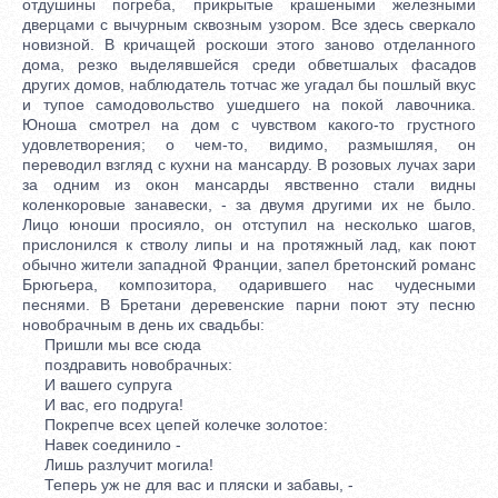
отдушины погреба, прикрытые крашеными железными
дверцами с вычурным сквозным узором. Все здесь сверкало
новизной. В кричащей роскоши этого заново отделанного
дома, резко выделявшейся среди обветшалых фасадов
других домов, наблюдатель тотчас же угадал бы пошлый вкус
и тупое самодовольство ушедшего на покой лавочника.
Юноша смотрел на дом с чувством какого-то грустного
удовлетворения; о чем-то, видимо, размышляя, он
переводил взгляд с кухни на мансарду. В розовых лучах зари
за одним из окон мансарды явственно стали видны
коленкоровые занавески, - за двумя другими их не было.
Лицо юноши просияло, он отступил на несколько шагов,
прислонился к стволу липы и на протяжный лад, как поют
обычно жители западной Франции, запел бретонский романс
Брюгьера, композитора, одарившего нас чудесными
песнями. В Бретани деревенские парни поют эту песню
новобрачным в день их свадьбы:
Пришли мы все сюда
поздравить новобрачных:
И вашего супруга
И вас, его подруга!
Покрепче всех цепей колечке золотое:
Навек соединило -
Лишь разлучит могила!
Теперь уж не для вас и пляски и забавы, -