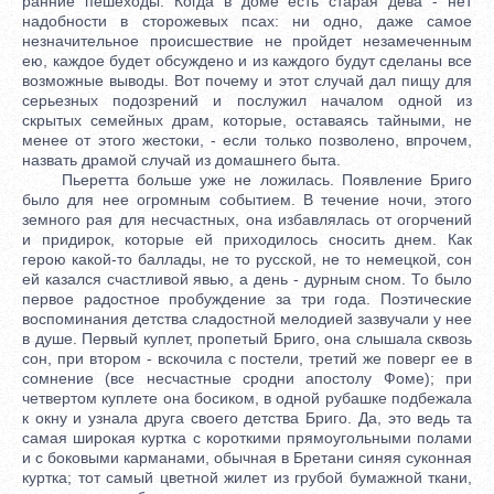
ранние пешеходы. Когда в доме есть старая дева - нет
надобности в сторожевых псах: ни одно, даже самое
незначительное происшествие не пройдет незамеченным
ею, каждое будет обсуждено и из каждого будут сделаны все
возможные выводы. Вот почему и этот случай дал пищу для
серьезных подозрений и послужил началом одной из
скрытых семейных драм, которые, оставаясь тайными, не
менее от этого жестоки, - если только позволено, впрочем,
назвать драмой случай из домашнего быта.
Пьеретта больше уже не ложилась. Появление Бриго
было для нее огромным событием. В течение ночи, этого
земного рая для несчастных, она избавлялась от огорчений
и придирок, которые ей приходилось сносить днем. Как
герою какой-то баллады, не то русской, не то немецкой, сон
ей казался счастливой явью, а день - дурным сном. То было
первое радостное пробуждение за три года. Поэтические
воспоминания детства сладостной мелодией зазвучали у нее
в душе. Первый куплет, пропетый Бриго, она слышала сквозь
сон, при втором - вскочила с постели, третий же поверг ее в
сомнение (все несчастные сродни апостолу Фоме); при
четвертом куплете она босиком, в одной рубашке подбежала
к окну и узнала друга своего детства Бриго. Да, это ведь та
самая широкая куртка с короткими прямоугольными полами
и с боковыми карманами, обычная в Бретани синяя суконная
куртка; тот самый цветной жилет из грубой бумажной ткани,