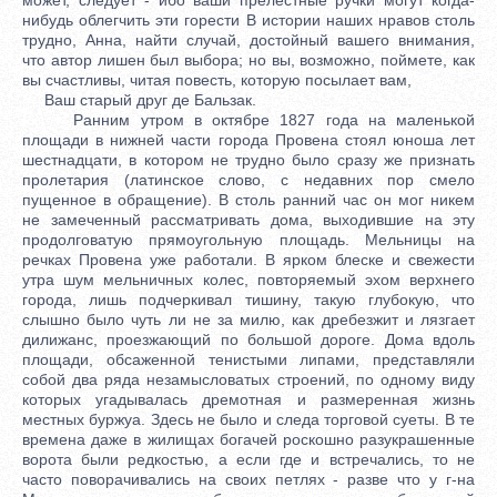
нибудь облегчить эти горести В истории наших нравов столь
трудно, Анна, найти случай, достойный вашего внимания,
что автор лишен был выбора; но вы, возможно, поймете, как
вы счастливы, читая повесть, которую посылает вам,
Ваш старый друг де Бальзак.
Ранним утром в октябре 1827 года на маленькой
площади в нижней части города Провена стоял юноша лет
шестнадцати, в котором не трудно было сразу же признать
пролетария (латинское слово, с недавних пор смело
пущенное в обращение). В столь ранний час он мог никем
не замеченный рассматривать дома, выходившие на эту
продолговатую прямоугольную площадь. Мельницы на
речках Провена уже работали. В ярком блеске и свежести
утра шум мельничных колес, повторяемый эхом верхнего
города, лишь подчеркивал тишину, такую глубокую, что
слышно было чуть ли не за милю, как дребезжит и лязгает
дилижанс, проезжающий по большой дороге. Дома вдоль
площади, обсаженной тенистыми липами, представляли
собой два ряда незамысловатых строений, по одному виду
которых угадывалась дремотная и размеренная жизнь
местных буржуа. Здесь не было и следа торговой суеты. В те
времена даже в жилищах богачей роскошно разукрашенные
ворота были редкостью, а если где и встречались, то не
часто поворачивались на своих петлях - разве что у г-на