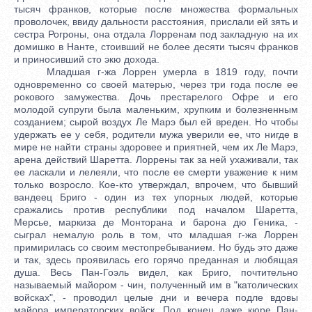
тысяч франков, которые после множества формальных
проволочек, ввиду дальности расстояния, прислали ей зять и
сестра Рогроны, она отдала Лорренам под закладную на их
домишко в Нанте, стоивший не более десяти тысяч франков
и приносивший сто экю дохода.
Младшая г-жа Лоррен умерла в 1819 году, почти
одновременно со своей матерью, через три года после ее
рокового замужества. Дочь престарелого Офре и его
молодой супруги была маленьким, хрупким и болезненным
созданием; сырой воздух Ле Марэ был ей вреден. Но чтобы
удержать ее у себя, родители мужа уверили ее, что нигде в
мире не найти страны здоровее и приятней, чем их Ле Марэ,
арена действий Шаретта. Лоррены так за ней ухаживали, так
ее ласкали и лелеяли, что после ее смерти уважение к ним
только возросло. Кое-кто утверждал, впрочем, что бывший
вандеец Бриго - один из тех упорных людей, которые
сражались против республики под началом Шаретта,
Мерсье, маркиза де Монторана и барона дю Геника, -
сыграл немалую роль в том, что младшая г-жа Лоррен
примирилась со своим местопребыванием. Но будь это даже
и так, здесь проявилась его горячо преданная и любящая
душа. Весь Пан-Гоэль видел, как Бриго, почтительно
называемый майором - чин, полученный им в "католических
войсках", - проводил целые дни и вечера подле вдовы
майора императорских войск. Под конец даже кюре Пан-