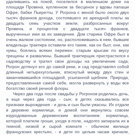
удалившись на покой, поселился в маленьком доме на
площади Провена, купленном за бесценок у вдовы папаши
Офре, бабки Пьеретты. У Рогрона с женой было около двух
тысяч франков дохода, состоявшего из арендной платы за
двадцать семь участков земли, разбросанных вокруг
Провена, и процентов с двадцати тысяч франков,
вырученных ими за их заведение. Дом старика Офре был в
очень жалком состоянии, но, расположившись в нем, бывшие
владельцы трактира оставили его таким, как он был; они, как
чумы, боялись всяких перемен: старым крысам по вкусу
трещины и развалины. Бывший трактирщик пристрастился к
садоводству и тратил свои доходы на увеличение сада;
Рогрон дотянул его до самой реки, и сад представлял собой
длинный четырехугольник, втиснутый между двух стен и
заканчивавшийся площадкой, усыпанной щебнем. Природа,
предоставленная самой себе, могла развернуть у воды все
богатство своей речной флоры.
Через два года после свадьбы у Рогронов родилась дочь,
а еще через два года - сын; в детях сказывались все
признаки вырождения - и дочь и сын были ужасны. Их отдали
в деревню кормилице, и домой они вернулись совсем
изуродованные деревенским воспитанием: кормилица,
которой платили гроши, уходя в поле, надолго запирала их в
темной, низкой и сырой комнате - обычном жилище
французских крестьян, - и дети по целым часам кричали,