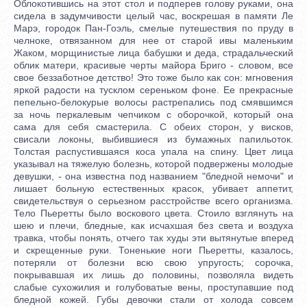
Облокотившись на этот стол и подперев голову руками, она
сидела в задумчивости целый час, воскрешая в памяти Ле
Марэ, городок Пан-Гоэль, смелые путешествия по пруду в
челноке, отвязанном для нее от старой ивы маленьким
Жаком, морщинистые лица бабушки и деда, страдальческий
облик матери, красивые черты майора Бриго - словом, все
свое беззаботное детство! Это тоже было как сон: мгновения
яркой радости на тусклом сереньком фоне. Ее прекрасные
пепельно-белокурые волосы растрепались под смявшимся
за ночь перкалевым чепчиком с оборочкой, который она
сама для себя смастерила. С обеих сторон, у висков,
свисали локоны, выбившиеся из бумажных папильоток.
Толстая распустившаяся коса упала на спину. Цвет лица
указывал на тяжелую болезнь, которой подвержены молодые
девушки, - она известна под названием "бледной немочи" и
лишает больную естественных красок, убивает аппетит,
свидетельствуя о серьезном расстройстве всего организма.
Тело Пьеретты было воскового цвета. Стоило взглянуть на
шею и плечи, бледные, как исчахшая без света и воздуха
травка, чтобы понять, отчего так худы эти вытянутые вперед
и скрещенные руки. Тоненькие ноги Пьеретты, казалось,
потеряли от болезни всю свою упругость; сорочка,
покрывавшая их лишь до половины, позволяла видеть
слабые сухожилия и голубоватые вены, проступавшие под
бледной кожей. Губы девочки стали от холода совсем