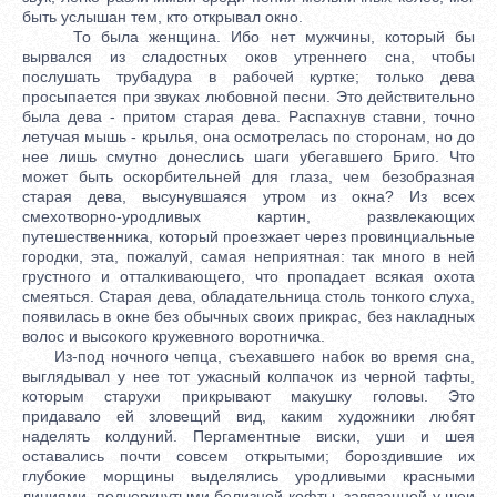
быть услышан тем, кто открывал окно.
То была женщина. Ибо нет мужчины, который бы
вырвался из сладостных оков утреннего сна, чтобы
послушать трубадура в рабочей куртке; только дева
просыпается при звуках любовной песни. Это действительно
была дева - притом старая дева. Распахнув ставни, точно
летучая мышь - крылья, она осмотрелась по сторонам, но до
нее лишь смутно донеслись шаги убегавшего Бриго. Что
может быть оскорбительней для глаза, чем безобразная
старая дева, высунувшаяся утром из окна? Из всех
смехотворно-уродливых картин, развлекающих
путешественника, который проезжает через провинциальные
городки, эта, пожалуй, самая неприятная: так много в ней
грустного и отталкивающего, что пропадает всякая охота
смеяться. Старая дева, обладательница столь тонкого слуха,
появилась в окне без обычных своих прикрас, без накладных
волос и высокого кружевного воротничка.
Из-под ночного чепца, съехавшего набок во время сна,
выглядывал у нее тот ужасный колпачок из черной тафты,
которым старухи прикрывают макушку головы. Это
придавало ей зловещий вид, каким художники любят
наделять колдуний. Пергаментные виски, уши и шея
оставались почти совсем открытыми; бороздившие их
глубокие морщины выделялись уродливыми красными
линиями, подчеркнутыми белизной кофты, завязанной у шеи