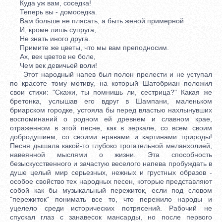
Куда уж вам, соседка!
Теперь вы - домоседка.
Вам больше не плясать, а быть женой примерной
И, кроме лишь супруга,
Не знать иного друга.
Примите же цветы, что мы вам преподносим.
Ах, век цветов не боле,
Чем век девичьей воли!
Этот народный напев был полон прелести и не уступал
по красоте тому мотиву, на который Шатобриан положил
свои стихи: "Скажи, ты помнишь ли, сестрица?" Какая же
бретонка, услышав его вдруг в Шампани, маленьком
бриарском городке, устояла бы перед властью нахлынувших
воспоминаний о родном ей древнем и славном крае,
отраженном в этой песне, как в зеркале, со всем своим
добродушием, со своими нравами и картинами природы!
Песня дышала какой-то глубоко трогательной меланхолией,
навеянной мыслями о жизни. Эта способность
безыскусственного и зачастую веселого напева пробуждать в
душе целый мир серьезных, нежных и грустных образов -
особое свойство тех народных песен, которые представляют
собой как бы музыкальный пережиток, если под словом
"пережиток" понимать все то, что пережило народы и
уцелело среди исторических потрясений. Рабочий не
спускал глаз с занавесок мансарды, но после первого