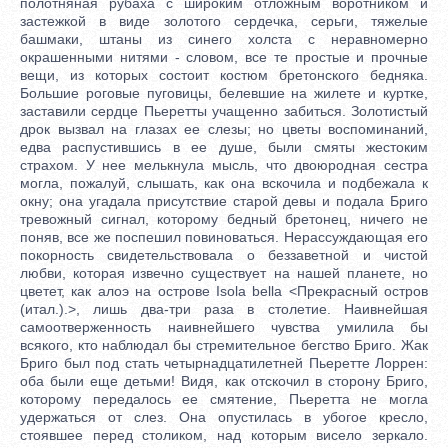
полотняная рубаха с широким отложным воротником и
застежкой в виде золотого сердечка, серьги, тяжелые
башмаки, штаны из синего холста с неравномерно
окрашенными нитями - словом, все те простые и прочные
вещи, из которых состоит костюм бретонского бедняка.
Большие роговые пуговицы, белевшие на жилете и куртке,
заставили сердце Пьеретты учащенно забиться. Золотистый
дрок вызвал на глазах ее слезы; но цветы воспоминаний,
едва распустившись в ее душе, были смяты жестоким
страхом. У нее мелькнула мысль, что двоюродная сестра
могла, пожалуй, слышать, как она вскочила и подбежала к
окну; она угадала присутствие старой девы и подала Бриго
тревожный сигнал, которому бедный бретонец, ничего не
поняв, все же поспешил повиноваться. Нерассуждающая его
покорность свидетельствовала о беззаветной и чистой
любви, которая извечно существует на нашей планете, но
цветет, как алоэ на острове Isola bella <Прекрасный остров
(итал.).>, лишь два-три раза в столетие. Наивнейшая
самоотверженность наивнейшего чувства умилила бы
всякого, кто наблюдал бы стремительное бегство Бриго. Жак
Бриго был под стать четырнадцатилетней Пьеретте Лоррен:
оба были еще детьми! Видя, как отскочил в сторону Бриго,
которому передалось ее смятение, Пьеретта не могла
удержаться от слез. Она опустилась в убогое кресло,
стоявшее перед столиком, над которым висело зеркало.