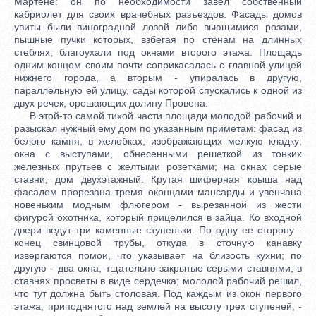
Мартене: он по необходимости завел собственный
кабриолет для своих врачебных разъездов. Фасады домов
увиты были виноградной лозой либо вьющимися розами,
пышные пучки которых, взбегая по стенам на длинных
стеблях, благоухали под окнами второго этажа. Площадь
одним концом своим почти соприкасалась с главной улицей
нижнего города, а вторым - упиралась в другую,
параллельную ей улицу, сады которой спускались к одной из
двух речек, орошающих долину Провена.
В этой-то самой тихой части площади молодой рабочий и
разыскал нужный ему дом по указанным приметам: фасад из
белого камня, в желобках, изображающих мелкую кладку;
окна с выступами, обнесенными решеткой из тонких
железных прутьев с желтыми розетками; на окнах серые
ставни; дом двухэтажный. Крутая шиферная крыша над
фасадом прорезана тремя оконцами мансарды и увенчана
новеньким модным флюгером - вырезанной из жести
фигурой охотника, который прицелился в зайца. Ко входной
двери ведут три каменные ступеньки. По одну ее сторону -
конец свинцовой трубы, откуда в сточную канавку
извергаются помои, что указывает на близость кухни; по
другую - два окна, тщательно закрытые серыми ставнями, в
ставнях просветы в виде сердечка; молодой рабочий решил,
что тут должна быть столовая. Под каждым из окон первого
этажа, приподнятого над землей на высоту трех ступеней, -