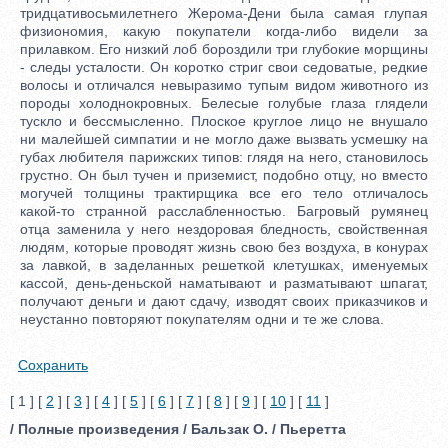
тридцативосьмилетнего Жерома-Дени была самая глупая
физиономия, какую покупатели когда-либо видели за
прилавком. Его низкий лоб бороздили три глубокие морщины
- следы усталости. Он коротко стриг свои седоватые, редкие
волосы и отличался невыразимо тупым видом животного из
породы холоднокровных. Белесые голубые глаза глядели
тускло и бессмысленно. Плоское круглое лицо не внушало
ни малейшей симпатии и не могло даже вызвать усмешку на
губах любителя парижских типов: глядя на него, становилось
грустно. Он был тучен и приземист, подобно отцу, но вместо
могучей толщины трактирщика все его тело отличалось
какой-то странной расслабленностью. Багровый румянец
отца заменила у него нездоровая бледность, свойственная
людям, которые проводят жизнь свою без воздуха, в конурах
за лавкой, в заделанных решеткой клетушках, именуемых
кассой, день-деньской наматывают и разматывают шпагат,
получают деньги и дают сдачу, изводят своих приказчиков и
неустанно повторяют покупателям одни и те же слова.
Сохранить
[ 1 ] [
2
] [
3
] [
4
] [
5
] [
6
] [
7
] [
8
] [
9
] [
10
] [
11
]
/ Полные произведения / Бальзак О. / Пьеретта