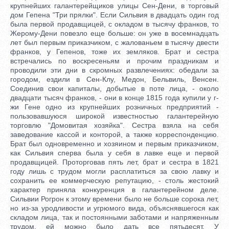
крупнейших галантерейщиков улицы Сен-Дени, в торговый
дом Гепена "Три прялки". Если Сильвия в двадцать один год
была первой продавщицей, с окладом в тысячу франков, то
Жерому-Дени повезло еще больше: он уже в восемнадцать
лет был первым приказчиком, с жалованьем в тысячу двести
франков, у Гепенов, тоже их земляков. Брат и сестра
встречались по воскресеньям и прочим праздникам и
проводили эти дни в скромных развлечениях: обедали за
городом, ездили в Сен-Клу, Медон, Бельвиль, Венсен.
Соединив свои капиталы, добытые в поте лица, - около
двадцати тысяч франков, - они в конце 1815 года купили у г-
жи Гене одно из крупнейших розничных предприятий -
пользовавшуюся широкой известностью галантерейную
торговлю "Домовитая хозяйка". Сестра взяла на себя
заведование кассой и конторой, а также корреспонденцию.
Брат был одновременно и хозяином и первым приказчиком,
как Сильвия сперва была у себя в лавке еще и первой
продавщицей. Проторговав пять лет, брат и сестра в 1821
году лишь с трудом могли расплатиться за свою лавку и
сохранить ее коммерческую репутацию, - столь жестокий
характер приняла конкуренция в галантерейном деле.
Сильвии Рогрон к этому времени было не больше сорока лет,
но из-за уродливости и угрюмого вида, объяснявшегося как
складом лица, так и постоянными заботами и напряженным
трудом, ей можно было дать все пятьдесят. У