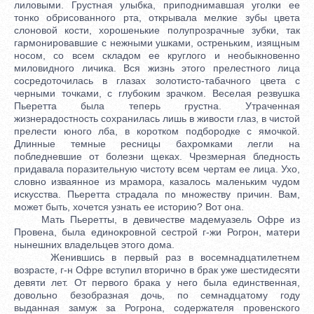
лиловыми. Грустная улыбка, приподнимавшая уголки ее
тонко обрисованного рта, открывала мелкие зубы цвета
слоновой кости, хорошенькие полупрозрачные зубки, так
гармонировавшие с нежными ушками, остреньким, изящным
носом, со всем складом ее круглого и необыкновенно
миловидного личика. Вся жизнь этого прелестного лица
сосредоточилась в глазах золотисто-табачного цвета с
черными точками, с глубоким зрачком. Веселая резвушка
Пьеретта была теперь грустна. Утраченная
жизнерадостность сохранилась лишь в живости глаз, в чистой
прелести юного лба, в коротком подбородке с ямочкой.
Длинные темные ресницы бахромками легли на
побледневшие от болезни щеках. Чрезмерная бледность
придавала поразительную чистоту всем чертам ее лица. Ухо,
словно изваянное из мрамора, казалось маленьким чудом
искусства. Пьеретта страдала по множеству причин. Вам,
может быть, хочется узнать ее историю? Вот она.
Мать Пьеретты, в девичестве мадемуазель Офре из
Провена, была единокровной сестрой г-жи Рогрон, матери
нынешних владельцев этого дома.
Женившись в первый раз в восемнадцатилетнем
возрасте, г-н Офре вступил вторично в брак уже шестидесяти
девяти лет. От первого брака у него была единственная,
довольно безобразная дочь, по семнадцатому году
выданная замуж за Рогрона, содержателя провенского