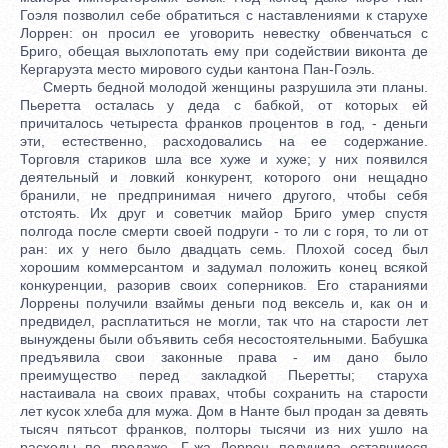
Гоэля позволил себе обратиться с наставлениями к старухе
Лоррен: он просил ее уговорить невестку обвенчаться с
Бриго, обещая выхлопотать ему при содействии виконта де
Кергаруэта место мирового судьи кантона Пан-Гоэль.
Смерть бедной молодой женщины разрушила эти планы.
Пьеретта осталась у деда с бабкой, от которых ей
причиталось четыреста франков процентов в год, - деньги
эти, естественно, расходовались на ее содержание.
Торговля стариков шла все хуже и хуже; у них появился
деятельный и ловкий конкурент, которого они нещадно
бранили, не предпринимая ничего другого, чтобы себя
отстоять. Их друг и советчик майор Бриго умер спустя
полгода после смерти своей подруги - то ли с горя, то ли от
ран: их у него было двадцать семь. Плохой сосед был
хорошим коммерсантом и задумал положить конец всякой
конкуренции, разорив своих соперников. Его стараниями
Лоррены получили взаймы деньги под вексель и, как он и
предвидел, расплатиться не могли, так что на старости лет
вынуждены были объявить себя несостоятельными. Бабушка
предъявила свои законные права - им дано было
преимущество перед закладкой Пьеретты; старуха
настаивала на своих правах, чтобы сохранить на старости
лет кусок хлеба для мужа. Дом в Нанте был продан за девять
тысяч пятьсот франков, полторы тысячи из них ушло на
расходы по продаже. Г-жа Лоррен получила оставшиеся