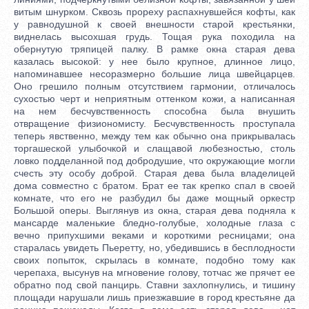
витым шнурком. Сквозь прореху распахнувшейся кофты, как
у равнодушной к своей внешности старой крестьянки,
виднелась высохшая грудь. Тощая рука походила на
обернутую тряпицей палку. В рамке окна старая дева
казалась высокой: у нее было крупное, длинное лицо,
напоминавшее несоразмерно большие лица швейцарцев.
Оно грешило полным отсутствием гармонии, отличалось
сухостью черт и неприятным оттенком кожи, а написанная
на нем бесчувственность способна была внушить
отвращение физиономисту. Бесчувственность проступала
теперь явственно, между тем как обычно она прикрывалась
торгашеской улыбочкой и слащавой любезностью, столь
ловко подделанной под добродушие, что окружающие могли
счесть эту особу доброй. Старая дева была владелицей
дома совместно с братом. Брат ее так крепко спал в своей
комнате, что его не разбудил бы даже мощный оркестр
Большой оперы. Выглянув из окна, старая дева подняла к
мансарде маленькие бледно-голубые, холодные глаза с
вечно припухшими веками и короткими ресницами; она
старалась увидеть Пьеретту, но, убедившись в бесплодности
своих попыток, скрылась в комнате, подобно тому как
черепаха, высунув на мгновение голову, тотчас же прячет ее
обратно под свой панцирь. Ставни захлопнулись, и тишину
площади нарушали лишь приезжавшие в город крестьяне да