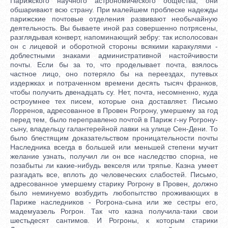
Парижского научного астрономического общества; они
обшаривают всю страну. При малейшем проблеске надежды
парижские почтовые отделения развивают необычайную
деятельность. Вы бываете иной раз совершенно потрясены,
разглядывая конверт, напоминающий зебру: так исполосован
он с лицевой и оборотной стороны всякими каракулями -
доблестными знаками административной настойчивости
почты. Если бы за то, что проделывает почта, взялось
частное лицо, оно потеряло бы на переездах, путевых
издержках и потраченном времени десять тысяч франков,
чтобы получить двенадцать су. Нет, почта, несомненно, куда
остроумнее тех писем, которые она доставляет. Письмо
Лорренов, адресованное в Провен Рогрону, умершему за год
перед тем, было переправлено почтой в Париж г-ну Рогрону-
сыну, владельцу галантерейной лавки на улице Сен-Дени. То
было блестящим доказательством проницательности почты
Наследника всегда в большей или меньшей степени мучит
желание узнать, получил ли он все наследство спорна, не
позабыты ли какие-нибудь векселя или тряпье. Казна умеет
разгадать все, вплоть до человеческих слабостей. Письмо,
адресованное умершему старику Рогрону в Провен, должно
было неминуемо возбудить любопытство проживающих в
Париже наследников - Рогрона-сына или же сестры его,
мадемуазель Рогрон. Так что казна получила-таки свои
шестьдесят сантимов. И Рогроны, к которым старики