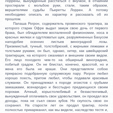
Лоррены, вынужденные расстаться с внучкой, в отчаянии
простирали с мольбою руки, стали, таким образом,
вершителями судьбы Пьеретты Лоррен. А потому
необходимо описать их характер и рассказать об их
прошлом.
Папаша Рогрон, содержатель провенского трактира, за
которого старик Офре выдал замуж свою дочь от первого
брака, был обладателем воспаленной физиономии, носа в
красных жилках и одутловатых щек, разрумяненных Бахусом
наподобие осенних листьев виноградной лозы.
Приземистый, тучный, толстобрюхий, с жирными ляжками и
толстыми руками, он был, однако, хитер, как швейцарский
трактирщик, на которого смахивал и внешним своим видом.
Его лицо походило чем-то на обширный виноградник,
побитый градом. Он не блистал, конечно, красотой, но и
жена его была не краше. Они представляли собою
прекрасно подобранную супружескую пару. Рогрон любил
хорошо поесть, притом любил, чтобы подавали красивые
служанки. Он принадлежал к породе эгоистов с грубыми
замашками, всенародно и бесстыдно предающихся своим
порокам. Алчный, корыстолюбивый и беззастенчивый,
вынужденный оплачивать свои удовольствия, он проедал все
доходы, пока не съел своих зубов. Но скупость свою он
сохранил. На старости лет он продал трактир, почти
полностью прикарманил, как мы видели, наследство тестя и,