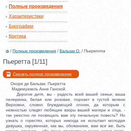
Полные произведения
Характеристики
Биографии
Критика
/
Полные произведения
/
Бальзак О.
/
Пьеретта
Пьеретта [1/11]
Скачать полное произведение
Оноре де Бальзак. Пьеретта
Мадемуазель Анне Ганской.
Дорогое дитя, вы - радость всей вашей семьи; ваша
пелеринка, белая или розовая, порхает в густой зелени
Верховни, словно блуждающий огонек, да которым с
нежностью следят любящие взоры вашей матери и отца, -
так уместно ли посвящать вам эту печальную повесть? Но
узнать о горестях, которых никогда не испытает молодая
девушка, окруженная, как вы, обожанием, вам все же, быть
может, следует - ибо ваши прелестные ручки могут когда-