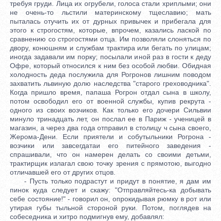
требуя груди. Лица их огрубели, голоса стали хриплыми; они
не очень-то льстили материнскому тщеславию; мать
пыталась отучить их от дурных привычек и прибегала для
этого к строгостям, которые, впрочем, казались лаской по
сравнению со строгостями отца. Им позволяли слоняться по
двору, конюшням и службам трактира или бегать по улицам;
иногда задавали им порку; посылали иной раз в гости к деду
Офре, который относился к ним без особой любви. Обидная
холодность деда послужила для Рогронов лишним поводом
захватить львиную долю наследства "старого греховодника".
Когда пришло время, папаша Рогрон отдал сына в школу,
потом освободил его от военной службы, купив рекрута -
одного из своих возчиков. Как только его дочери Сильвии
минуло тринадцать лет, он послал ее в Париж - ученицей в
магазин, а через два года отправил в столицу ч сына своего,
Жерома-Дени. Если приятели и собутыльники Рогрона -
возчики или завсегдатаи его питейного заведения -
спрашивали, что он намерен делать со своими детьми,
трактирщик излагал свою точку зрения с прямотою, выгодно
отличавшей его от других отцов.
- Пусть только подрастут и придут в понятие, я дам им
пинок куда следует и скажу: "Отправляйтесь-ка добывать
себе состояние!" - говорил он, опрокидывая рюмку в рот или
утирая губы тыльной стороной руки. Потом, поглядев на
собеседника и хитро подмигнув ему, добавлял: