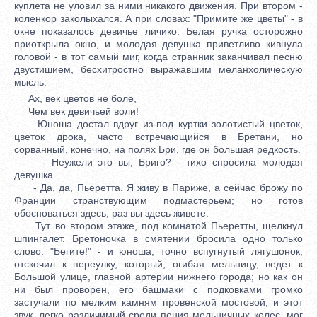
куплета не уловил за ними никакого движения. При втором -
коленкор заколыхался. А при словах: "Примите же цветы" - в
окне показалось девичье личико. Белая ручка осторожно
приоткрыла окно, и молодая девушка приветливо кивнула
головой - в тот самый миг, когда странник заканчивал песню
двустишием, бесхитростно выражавшим меланхолическую
мысль:
Ах, век цветов не боле,
Чем век девичьей воли!
Юноша достал вдруг из-под куртки золотистый цветок,
цветок дрока, часто встречающийся в Бретани, но
сорванный, конечно, на полях Бри, где он большая редкость.
- Неужели это вы, Бриго? - тихо спросила молодая
девушка.
- Да, да, Пьеретта. Я живу в Париже, а сейчас брожу по
Франции странствующим подмастерьем; но готов
обосноваться здесь, раз вы здесь живете.
Тут во втором этаже, под комнатой Пьеретты, щелкнул
шпингалет. Бретоночка в смятении бросила одно только
слово: "Бегите!" - и юноша, точно вспугнутый лягушонок,
отскочил к переулку, который, огибая мельницу, ведет к
Большой улице, главной артерии нижнего города; но как он
ни был проворен, его башмаки с подковками громко
застучали по мелким камням провенской мостовой, и этот
звук, легко различимый среди пения мельничных колес, мог