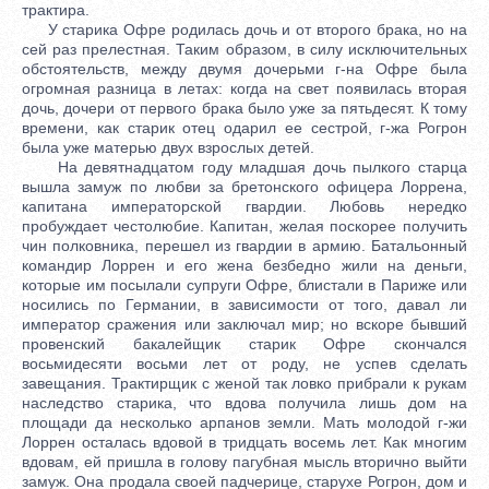
трактира.
У старика Офре родилась дочь и от второго брака, но на
сей раз прелестная. Таким образом, в силу исключительных
обстоятельств, между двумя дочерьми г-на Офре была
огромная разница в летах: когда на свет появилась вторая
дочь, дочери от первого брака было уже за пятьдесят. К тому
времени, как старик отец одарил ее сестрой, г-жа Рогрон
была уже матерью двух взрослых детей.
На девятнадцатом году младшая дочь пылкого старца
вышла замуж по любви за бретонского офицера Лоррена,
капитана императорской гвардии. Любовь нередко
пробуждает честолюбие. Капитан, желая поскорее получить
чин полковника, перешел из гвардии в армию. Батальонный
командир Лоррен и его жена безбедно жили на деньги,
которые им посылали супруги Офре, блистали в Париже или
носились по Германии, в зависимости от того, давал ли
император сражения или заключал мир; но вскоре бывший
провенский бакалейщик старик Офре скончался
восьмидесяти восьми лет от роду, не успев сделать
завещания. Трактирщик с женой так ловко прибрали к рукам
наследство старика, что вдова получила лишь дом на
площади да несколько арпанов земли. Мать молодой г-жи
Лоррен осталась вдовой в тридцать восемь лет. Как многим
вдовам, ей пришла в голову пагубная мысль вторично выйти
замуж. Она продала своей падчерице, старухе Рогрон, дом и