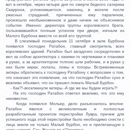
вот в октябре, через четыре дня по смерти бедного сатирика
Скаррона, успокоившегося, наконец, в могиле после
ужасных страданий, причиненных ему параличом,
произошло необыкновенное и даже ничем не объяснимое
событие. Именно: директора труппы королевского брата,
пользовавшейся полным успехом при дворе, изгнали из
Малого Бурбона вместе со всей его труппой.
В слезливый понедельник 11 октября в зале Бурбона
появился господин Ратабон, главный смотритель всех
королевских зданий. Ратабон был загадочно сосредоточен и
вел за собою архитектора с какими-то чертежами и планами
в руках, а за архитектором толпою шли рабочие, и в руках у
них были кирки, лопаты, ломы и топоры. Встревоженные
актеры обратились к господину Ратабону с вопросами о том,
что означает это появление, на что господин Ратабон сухо и
вежливо объявил, что он пришел ломать Малый Бурбон.
- Как?!-воскликнули актеры.-А где же мы будем играть?!
На это господин Ратабон ответил вежливо, что это ему
неизвестно.
Когда появился Мольер, дело разъяснилось вполне:
Ратабон явился с великолепным и полностью
разработанным проектом перестройки Лувра, причем для
успешного хода этой перестройки было необходимо снести с
лица земли не только Малый Бурбон, но и прилегающую к
нему церковь Сен-Женевьев д'Оксерруа.