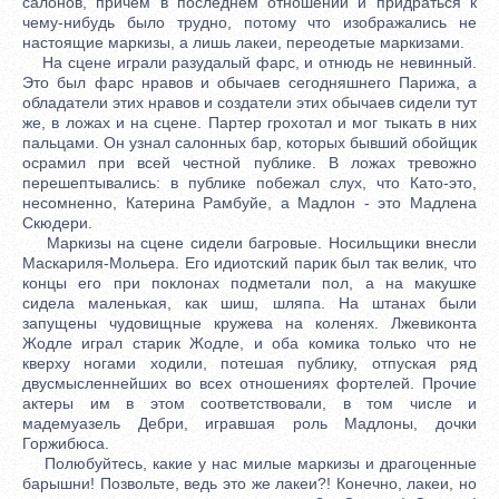
салонов, причем в последнем отношении и придраться к
чему-нибудь было трудно, потому что изображались не
настоящие маркизы, а лишь лакеи, переодетые маркизами.
На сцене играли разудалый фарс, и отнюдь не невинный.
Это был фарс нравов и обычаев сегодняшнего Парижа, а
обладатели этих нравов и создатели этих обычаев сидели тут
же, в ложах и на сцене. Партер грохотал и мог тыкать в них
пальцами. Он узнал салонных бар, которых бывший обойщик
осрамил при всей честной публике. В ложах тревожно
перешептывались: в публике побежал слух, что Като-это,
несомненно, Катерина Рамбуйе, а Мадлон - это Мадлена
Скюдери.
Маркизы на сцене сидели багровые. Носильщики внесли
Маскариля-Мольера. Его идиотский парик был так велик, что
концы его при поклонах подметали пол, а на макушке
сидела маленькая, как шиш, шляпа. На штанах были
запущены чудовищные кружева на коленях. Лжевиконта
Жодле играл старик Жодле, и оба комика только что не
кверху ногами ходили, потешая публику, отпуская ряд
двусмысленнейших во всех отношениях фортелей. Прочие
актеры им в этом соответствовали, в том числе и
мадемуазель Дебри, игравшая роль Мадлоны, дочки
Горжибюса.
Полюбуйтесь, какие у нас милые маркизы и драгоценные
барышни! Позвольте, ведь это же лакеи?! Конечно, лакеи, но