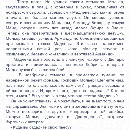
Театр погас. На улицах совсем стемнело. Мольер,
закутавшись в плащ, с фонарем в руках, покашливая от
ноябрьской сырости, стремился к Мадлене. Его манил огонь
в очаге, но больше манило другое. Он спешил увидеть
сестру и воспитанницу Мадлены, Арманду Бежар, ту самую
Мену, которая шесть лет назад играла Эфира в Лионе.
Теперь она превратилась в шестнадцатилетнюю девушку.
Мольер спешил увидеть Арманду, но болезненно морщился
при мысли о глазах Мадлены. Эти глаза становились
неприятными всякий раз, когда Мольер вступал в
оживленную беседу с кокетливой и вертлявой Армандой.
Мадлена все простила: и лионскую историю с Дюпарк,
простила и примирилась с госпожою Дебри, а теперь в
Мадлену как бы вселился бес!
В ноябрьской темноте, в промозглом тумане, по
набережной бежит фонарь. Господин Мольер! Шепните нам,
нас никто не слышит, сколько вам лет? Тридцать восемь, а
ей-шестнадцать! И, кроме того, где она родилась? Кто ее
отец и мать? Вы уверены в том, что она сестра Мадлены?..
Он не хочет отвечать. А может быть, и не знает того, о чем
мы спрашиваем. Значит, не стоит и заговаривать на эту тему.
Можно поговорить о другом. Например, о той ошибке,
которую Мольер допустил в "Драгоценных", затронув
бургонских актеров:
- Куда вы отдадите свою пьесу?