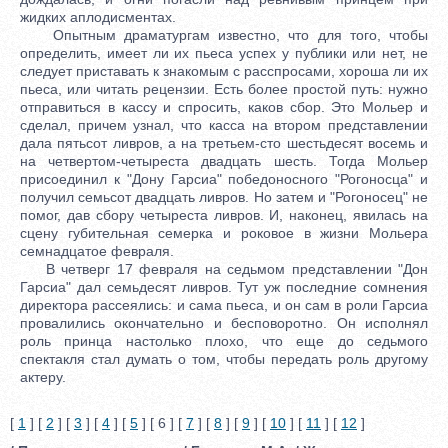
жидких аплодисментах.
Опытным драматургам известно, что для того, чтобы
определить, имеет ли их пьеса успех у публики или нет, не
следует приставать к знакомым с расспросами, хороша ли их
пьеса, или читать рецензии. Есть более простой путь: нужно
отправиться в кассу и спросить, каков сбор. Это Мольер и
сделал, причем узнал, что касса на втором представлении
дала пятьсот ливров, а на третьем-сто шестьдесят восемь и
на четвертом-четыреста двадцать шесть. Тогда Мольер
присоединил к "Дону Гарсиа" победоносного "Рогоносца" и
получил семьсот двадцать ливров. Но затем и "Рогоносец" не
помог, дав сбору четыреста ливров. И, наконец, явилась на
сцену губительная семерка и роковое в жизни Мольера
семнадцатое февраля.
В четверг 17 февраля на седьмом представлении "Дон
Гарсиа" дал семьдесят ливров. Тут уж последние сомнения
директора рассеялись: и сама пьеса, и он сам в роли Гарсиа
провалились окончательно и бесповоротно. Он исполнял
роль принца настолько плохо, что еще до седьмого
спектакля стал думать о том, чтобы передать роль другому
актеру.
[
1
] [
2
] [
3
] [
4
] [
5
] [ 6 ] [
7
] [
8
] [
9
] [
10
] [
11
] [
12
]