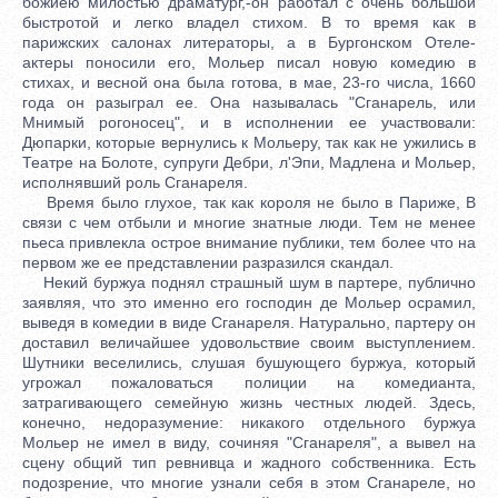
божиею милостью драматург,-он работал с очень большой
быстротой и легко владел стихом. В то время как в
парижских салонах литераторы, а в Бургонском Отеле-
актеры поносили его, Мольер писал новую комедию в
стихах, и весной она была готова, в мае, 23-го числа, 1660
года он разыграл ее. Она называлась "Сганарель, или
Мнимый рогоносец", и в исполнении ее участвовали:
Дюпарки, которые вернулись к Мольеру, так как не ужились в
Театре на Болоте, супруги Дебри, л'Эпи, Мадлена и Мольер,
исполнявший роль Сганареля.
Время было глухое, так как короля не было в Париже, В
связи с чем отбыли и многие знатные люди. Тем не менее
пьеса привлекла острое внимание публики, тем более что на
первом же ее представлении разразился скандал.
Некий буржуа поднял страшный шум в партере, публично
заявляя, что это именно его господин де Мольер осрамил,
выведя в комедии в виде Сганареля. Натурально, партеру он
доставил величайшее удовольствие своим выступлением.
Шутники веселились, слушая бушующего буржуа, который
угрожал пожаловаться полиции на комедианта,
затрагивающего семейную жизнь честных людей. Здесь,
конечно, недоразумение: никакого отдельного буржуа
Мольер не имел в виду, сочиняя "Сганареля", а вывел на
сцену общий тип ревнивца и жадного собственника. Есть
подозрение, что многие узнали себя в этом Сганареле, но