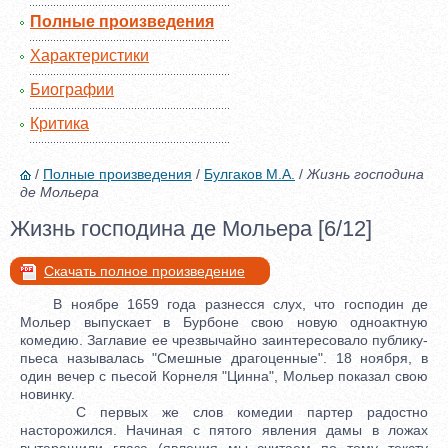
Полные произведения
Характеристики
Биографии
Критика
/
Полные произведения
/
Булгаков М.А.
/
Жизнь господина
де Мольера
Жизнь господина де Мольера [6/12]
Скачать полное произведение
В ноябре 1659 года разнесся слух, что господин де
Мольер выпускает в Бурбоне свою новую одноактную
комедию. Заглавие ее чрезвычайно заинтересовало публику-
пьеса называлась "Смешные драгоценные". 18 ноября, в
один вечер с пьесой Корнеля "Цинна", Мольер показал свою
новинку.
С первых же слов комедии партер радостно
насторожился. Начиная с пятого явления дамы в ложах
вытаращили глаза (явления мы считаем по тому тексту