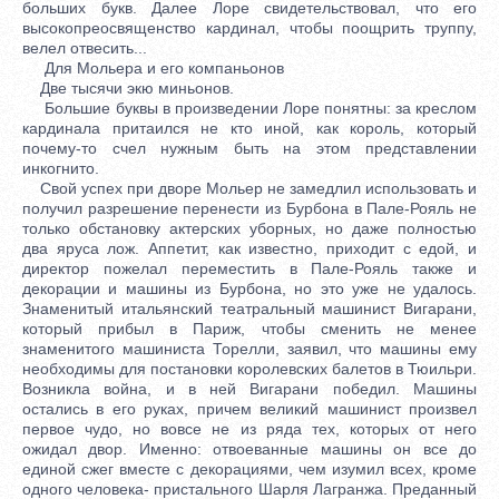
больших букв. Далее Лоре свидетельствовал, что его
высокопреосвященство кардинал, чтобы поощрить труппу,
велел отвесить...
Для Мольера и его компаньонов
Две тысячи экю миньонов.
Большие буквы в произведении Лоре понятны: за креслом
кардинала притаился не кто иной, как король, который
почему-то счел нужным быть на этом представлении
инкогнито.
Свой успех при дворе Мольер не замедлил использовать и
получил разрешение перенести из Бурбона в Пале-Рояль не
только обстановку актерских уборных, но даже полностью
два яруса лож. Аппетит, как известно, приходит с едой, и
директор пожелал переместить в Пале-Рояль также и
декорации и машины из Бурбона, но это уже не удалось.
Знаменитый итальянский театральный машинист Вигарани,
который прибыл в Париж, чтобы сменить не менее
знаменитого машиниста Торелли, заявил, что машины ему
необходимы для постановки королевских балетов в Тюильри.
Возникла война, и в ней Вигарани победил. Машины
остались в его руках, причем великий машинист произвел
первое чудо, но вовсе не из ряда тех, которых от него
ожидал двор. Именно: отвоеванные машины он все до
единой сжег вместе с декорациями, чем изумил всех, кроме
одного человека- пристального Шарля Лагранжа. Преданный