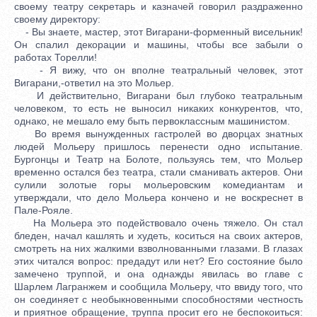
своему театру секретарь и казначей говорил раздраженно
своему директору:
- Вы знаете, мастер, этот Вигарани-форменный висельник!
Он спалил декорации и машины, чтобы все забыли о
работах Торелли!
- Я вижу, что он вполне театральный человек, этот
Вигарани,-ответил на это Мольер.
И действительно, Вигарани был глубоко театральным
человеком, то есть не выносил никаких конкурентов, что,
однако, не мешало ему быть первоклассным машинистом.
Во время вынужденных гастролей во дворцах знатных
людей Мольеру пришлось перенести одно испытание.
Бургонцы и Театр на Болоте, пользуясь тем, что Мольер
временно остался без театра, стали сманивать актеров. Они
сулили золотые горы мольеровским комедиантам и
утверждали, что дело Мольера кончено и не воскреснет в
Пале-Рояле.
На Мольера это подействовало очень тяжело. Он стал
бледен, начал кашлять и худеть, коситься на своих актеров,
смотреть на них жалкими взволнованными глазами. В глазах
этих читался вопрос: предадут или нет? Его состояние было
замечено труппой, и она однажды явилась во главе с
Шарлем Лагранжем и сообщила Мольеру, что ввиду того, что
он соединяет с необыкновенными способностями честность
и приятное обращение, труппа просит его не беспокоиться: