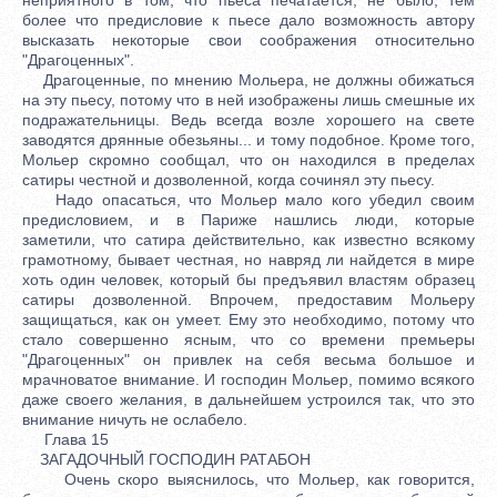
более что предисловие к пьесе дало возможность автору
высказать некоторые свои соображения относительно
"Драгоценных".
Драгоценные, по мнению Мольера, не должны обижаться
на эту пьесу, потому что в ней изображены лишь смешные их
подражательницы. Ведь всегда возле хорошего на свете
заводятся дрянные обезьяны... и тому подобное. Кроме того,
Мольер скромно сообщал, что он находился в пределах
сатиры честной и дозволенной, когда сочинял эту пьесу.
Надо опасаться, что Мольер мало кого убедил своим
предисловием, и в Париже нашлись люди, которые
заметили, что сатира действительно, как известно всякому
грамотному, бывает честная, но навряд ли найдется в мире
хоть один человек, который бы предъявил властям образец
сатиры дозволенной. Впрочем, предоставим Мольеру
защищаться, как он умеет. Ему это необходимо, потому что
стало совершенно ясным, что со времени премьеры
"Драгоценных" он привлек на себя весьма большое и
мрачноватое внимание. И господин Мольер, помимо всякого
даже своего желания, в дальнейшем устроился так, что это
внимание ничуть не ослабело.
Глава 15
ЗАГАДОЧНЫЙ ГОСПОДИН РАТАБОН
Очень скоро выяснилось, что Мольер, как говорится,