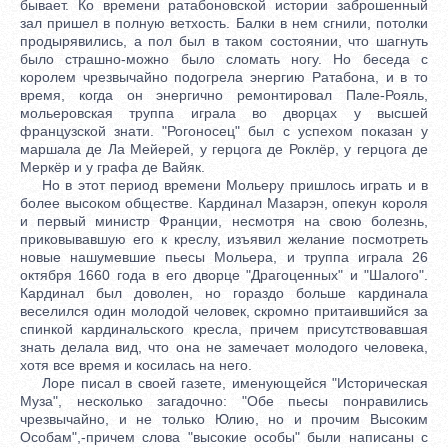
бывает. Ко времени ратабоновской истории заброшенный
зал пришел в полную ветхость. Балки в нем сгнили, потолки
продырявились, а пол был в таком состоянии, что шагнуть
было страшно-можно было сломать ногу. Но беседа с
королем чрезвычайно подогрела энергию Ратабона, и в то
время, когда он энергично ремонтировал Пале-Рояль,
мольеровская труппа играла во дворцах у высшей
французской знати. "Рогоносец" был с успехом показан у
маршала де Ла Мейерей, у герцога де Роклёр, у герцога де
Меркёр и у графа де Вайяк.
Но в этот период времени Мольеру пришлось играть и в
более высоком обществе. Кардинал Мазарэн, опекун короля
и первый министр Франции, несмотря на свою болезнь,
приковывавшую его к креслу, изъявил желание посмотреть
новые нашумевшие пьесы Мольера, и труппа играла 26
октября 1660 года в его дворце "Драгоценных" и "Шалого".
Кардинал был доволен, но гораздо больше кардинала
веселился один молодой человек, скромно притаившийся за
спинкой кардинальского кресла, причем присутствовавшая
знать делала вид, что она не замечает молодого человека,
хотя все время и косилась на него.
Лоре писал в своей газете, именующейся "Историческая
Муза", несколько загадочно: "Обе пьесы понравились
чрезвычайно, и не только Юлию, но и прочим Высоким
Особам",-причем слова "высокие особы" были написаны с