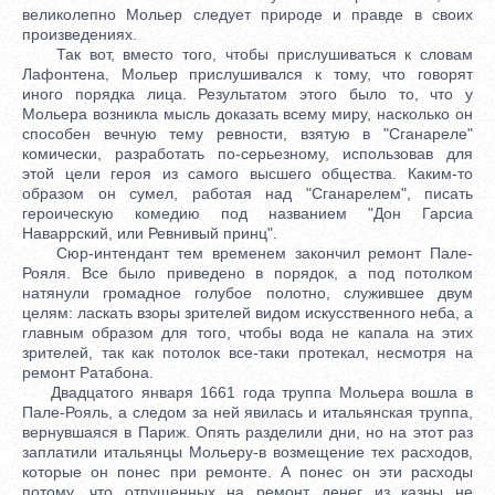
великолепно Мольер следует природе и правде в своих
произведениях.
Так вот, вместо того, чтобы прислушиваться к словам
Лафонтена, Мольер прислушивался к тому, что говорят
иного порядка лица. Результатом этого было то, что у
Мольера возникла мысль доказать всему миру, насколько он
способен вечную тему ревности, взятую в "Сганареле"
комически, разработать по-серьезному, использовав для
этой цели героя из самого высшего общества. Каким-то
образом он сумел, работая над "Сганарелем", писать
героическую комедию под названием "Дон Гарсиа
Наваррский, или Ревнивый принц".
Сюр-интендант тем временем закончил ремонт Пале-
Рояля. Все было приведено в порядок, а под потолком
натянули громадное голубое полотно, служившее двум
целям: ласкать взоры зрителей видом искусственного неба, а
главным образом для того, чтобы вода не капала на этих
зрителей, так как потолок все-таки протекал, несмотря на
ремонт Ратабона.
Двадцатого января 1661 года труппа Мольера вошла в
Пале-Рояль, а следом за ней явилась и итальянская труппа,
вернувшаяся в Париж. Опять разделили дни, но на этот раз
заплатили итальянцы Мольеру-в возмещение тех расходов,
которые он понес при ремонте. А понес он эти расходы
потому, что отпущенных на ремонт денег из казны не