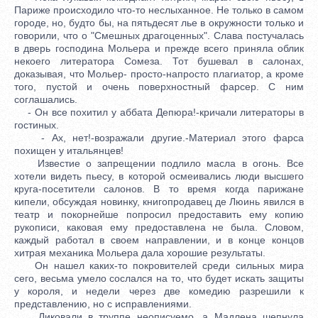
Париже происходило что-то неслыханное. Не только в самом
городе, но, будто бы, на пятьдесят лье в окружности только и
говорили, что о "Смешных драгоценных". Слава постучалась
в дверь господина Мольера и прежде всего приняла облик
некоего литератора Сомеза. Тот бушевал в салонах,
доказывая, что Мольер- просто-напросто плагиатор, а кроме
того, пустой и очень поверхностный фарсер. С ним
соглашались.
- Он все похитил у аббата Депюра!-кричали литераторы в
гостиных.
- Ах, нет!-возражали другие.-Материал этого фарса
похищен у итальянцев!
Известие о запрещении подлило масла в огонь. Все
хотели видеть пьесу, в которой осмеивались люди высшего
круга-посетители салонов. В то время когда парижане
кипели, обсуждая новинку, книгопродавец де Люинь явился в
театр и покорнейше попросил предоставить ему копию
рукописи, каковая ему предоставлена не была. Словом,
каждый работал в своем направлении, и в конце концов
хитрая механика Мольера дала хорошие результаты.
Он нашел каких-то покровителей среди сильных мира
сего, весьма умело сослался на то, что будет искать защиты
у короля, и недели через две комедию разрешили к
представлению, но с исправлениями.
Ликовали в труппе неописуемо, а Мадлена шепнула