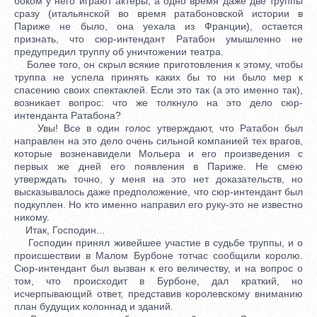
боком у него играют актеры, а одно время даже две труппы
сразу (итальянской во время ратабоновской истории в
Париже не было, она уехала из Франции), остается
признать, что сюр-интендант Ратабон умышленно не
предупредил труппу об уничтожении театра.
Более того, он скрыл всякие приготовления к этому, чтобы
труппа не успела принять каких бы то ни было мер к
спасению своих спектаклей. Если это так (а это именно так),
возникает вопрос: что же толкнуло на это дело сюр-
интенданта Ратабона?
Увы! Все в один голос утверждают, что Ратабон был
направлен на это дело очень сильной компанией тех врагов,
которые возненавидели Мольера и его произведения с
первых же дней его появления в Париже. Не смею
утверждать точно, у меня на это нет доказательств, но
высказывалось даже предположение, что сюр-интендант был
подкуплен. Но кто именно направил его руку-это не известно
никому.
Итак, Господин...
Господин принял живейшее участие в судьбе труппы, и о
происшествии в Малом Бурбоне тотчас сообщили королю.
Сюр-интендант был вызван к его величеству, и на вопрос о
том, что происходит в Бурбоне, дал краткий, но
исчерпывающий ответ, представив королевскому вниманию
план будущих колоннад и зданий.