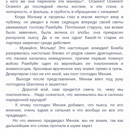
у кого же они переняли эти манеры?.. Осмеял! Осмеял!
Осмеял до последней ленты костюм, и эти стихи, и
чопорность, и фальшь, и грубость в обращении с низшими!
Когда Мольер в прорезы глаз в маске метнул взор в
публику, он увидел в ложе сидящую впереди своей свиты
уважаемую госпожу Рамбуйе. Почтенная старуха, как всеми
было замечено, была зелена от злобы, она прекрасно
раскусила пьесу. Да и не она одна! Какой-то старик из
партера закричал среди действия:
- Мужайся, Мольер! Это настоящая комедия! Бомба
разорвалась настолько близко от рядов самих драгоценных,
что паника началась немедленно, причем первым покинул
войско Рамбуйе один из вернейших ее поклонников и
знаменосцев, бросивши врученное ему знамя прямо в грязь.
Дезертиром стал не кто иной, как поэт господин Менаж.
Выходя после представления, Менаж взял под руку
господина Шаплена и зашептал:
- Дорогой мой, нам придется сжечь то, чему мы
поклонялись... Надо сознаться, что занимались мы в салонах
порядочной ерундой!
К этому господин Менаж добавил, что пьеса, по его
мнению, очень едкая и сильная и что вообще он все это
предвидел...
Но что именно предвидел Менаж, мы не знаем, так как
дальнейшие его слова пропали в шуме карет.