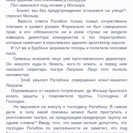
Пол закачался под ногами у Мольера.
- Значит, мы без предупреждения останемся на улице?-
спросил Мольер.
Вместо ответа Ратабон только пожал сочувственно
плечами и развел руками. Формально он был совершенно
прав: в его обязанности ни в коем случае не входило
извещать директора комедиантов о тех перестройках,
которые намечает в королевских зданиях архитектор короля.
И тут же в Бурбоне загремели топоры и полетела гипсовая
пыль.
Гримасы исказили лицо уже прославленного директора.
Он кинулся куда-то бежать, кого-то искать, и перед ним
оказался секретарь театра Лагранж. Лицо того пылало
ненавистью.
- Злой умысел Ратабона совершенно ясен!-зашипел
Лагранж.
Оправившись от первого потрясения, де Мольер бросился
искать защиты у покровителя труппы- Господина. И
Господин...
Но вернемся на минуту к господину Ратабону. В самом
деле, в силу какой причины можно было приступить к
уничтожению театра, не предупредив придворную труппу ни
одним словом? Ввиду того, что никак нельзя допустить, что
господин Ратабон по рассеянности не заметил, что под