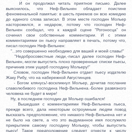
И он продолжал читать приятное письмо. Далее
выяснилось, что Неф-Вильнен обладает поистине
феноменальной памятью: в шесть приемов он всю комедию
до единого слова записал. В этом месте господин Мольер
насторожился, и недаром, потому что господин Неф-
Вильнен сообщал, что к каждой сцене "Рогоносца" он
сочинил свои собственные комментарии. И с этими
комментариями он пьесу направляет в печать, потому что,
писал господин Неф-Вильнен:
"...это совершенно необходимо для вашей и моей славы!"
"Недобросовестные люди,-писал далее господин Неф-
Вильнен,-могли выпустить плохо проверенные списки пьесы,
причинив этим ущерб господину Мольеру!"
Словом, господин Неф-Вильнен отдает пьесу издателю
Жаку Рибу, что на набережной Августинцев.
- Богом клянусь!-воскликнул Мольер, дочитав послание
славолюбивого господина Неф-Вильнена.-Более развязного
человека не будет в мире!
Ну, в последнем господин де Мольер ошибался!
Вышедшая с комментариями Неф-Вильнена пьеса,
прежде всего, дала некоторым остроумным людям повод
высказать предположение, что никакого Неф-Вильнена нет и
не было на свете, а что это выдуманное имя послужило
прикрытием самому господину Мольеру, чтобы выпустить
пьесу! Такое предположение следует отнести к числу