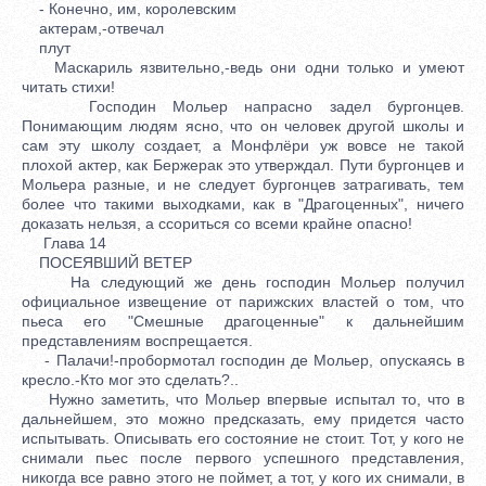
- Конечно, им, королевским
актерам,-отвечал
плут
Маскариль язвительно,-ведь они одни только и умеют
читать стихи!
Господин Мольер напрасно задел бургонцев.
Понимающим людям ясно, что он человек другой школы и
сам эту школу создает, а Монфлёри уж вовсе не такой
плохой актер, как Бержерак это утверждал. Пути бургонцев и
Мольера разные, и не следует бургонцев затрагивать, тем
более что такими выходками, как в "Драгоценных", ничего
доказать нельзя, а ссориться со всеми крайне опасно!
Глава 14
ПОСЕЯВШИЙ ВЕТЕР
На следующий же день господин Мольер получил
официальное извещение от парижских властей о том, что
пьеса его "Смешные драгоценные" к дальнейшим
представлениям воспрещается.
- Палачи!-пробормотал господин де Мольер, опускаясь в
кресло.-Кто мог это сделать?..
Нужно заметить, что Мольер впервые испытал то, что в
дальнейшем, это можно предсказать, ему придется часто
испытывать. Описывать его состояние не стоит. Тот, у кого не
снимали пьес после первого успешного представления,
никогда все равно этого не поймет, а тот, у кого их снимали, в