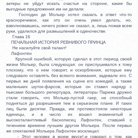
актеры не уйдут искать счастья на стороне, какие бы
выгодные предложения им ни делали.
Господин де Мольер хотел сказать в ответ что-то
красноречивое, как это он очень умел делать, но,
взволновавшись, ничего ровно не сказал, а, лишь пожав всем
руки, удалился для размышлений в одиночестве.
Глава 16
ПЕЧАЛЬНАЯ ИСТОРИЯ РЕВНИВОГО ПРИНЦА
Не насилуйте свой талант!
Лафонтен
Крупной ошибкой, которую сделал в этот период своей
жизни Мольер, была следующая: он прислушивался к тому
плохому, что о нем говорят, и оскорбления, которые ему
следовало оставлять без всякого внимания, задевали его. С
первых же дней появления на сцене его комедий, а также
маленьких шуток-фарсов, которые он ставил наряду с
пьесами большого репертуара, литераторы Парижа дружно
стали говорить, что Мольер-пустой гаер, не способный
подняться до разрешения тем в серьезном плане. И таких
лиц были десятки. Правда, им противостояли некоторые
единицы, и в число их вошел знаменитый и
высокоталантливый баснописец Лафонтен, ставший с
течением времени лучшим другом Мольера. После первых
же спектаклей Мольера Лафонтен восклицал:
- Этот человек в моем вкусе!-и говорил о том, как