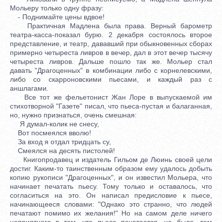
Мольеру только одну фразу:
- Поднимайте цены вдвое!
Практичная Мадлена была права. Верный барометр
театра-касса-показал бурю. 2 декабря состоялось второе
представление, и театр, дававший при обыкновенных сборах
примерно четыреста ливров в вечер, дал в этот вечер тысячу
четыреста ливров. Дальше пошло так же. Мольер стал
давать "Драгоценных" в комбинации либо с корнелевскими,
либо со скарроновскими пьесами, и каждый раз с
аншлагами.
Все тот же фельетонист Жан Лоре в выпускаемой им
стихотворной "Газете" писал, что пьеса-пустая и балаганная,
но, нужно признаться, очень смешная:
Я думал-колик не снесу,
Вот посмеялся вволю!
За вход я отдал тридцать су,
Смеялся на десять пистолей!
Книгопродавец и издатель Гильом де Люинь своей цели
достиг. Каким-то таинственным образом ему удалось добыть
копию рукописи "Драгоценных", и он известил Мольера, что
начинает печатать пьесу. Тому только и оставалось, что
согласиться на это. Он написал предисловие к пьесе,
начинающееся словами: "Однако это странно, что людей
печатают помимо их желания!" Но на самом деле ничего
неприятного в том, что пьеса печатается, не было, тем