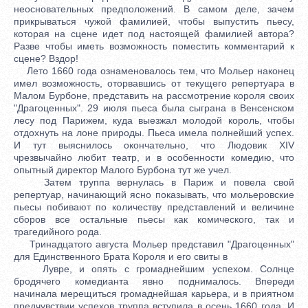
неосновательных предположений. В самом деле, зачем
прикрываться чужой фамилией, чтобы выпустить пьесу,
которая на сцене идет под настоящей фамилией автора?
Разве чтобы иметь возможность поместить комментарий к
сцене? Вздор!
Лето 1660 года ознаменовалось тем, что Мольер наконец
имел возможность, оторвавшись от текущего репертуара в
Малом Бурбоне, представить на рассмотрение короля своих
"Драгоценных". 29 июля пьеса была сыграна в Венсенском
лесу под Парижем, куда выезжал молодой король, чтобы
отдохнуть на лоне природы. Пьеса имела полнейший успех.
И тут выяснилось окончательно, что Людовик XIV
чрезвычайно любит театр, и в особенности комедию, что
опытный директор Малого Бурбона тут же учел.
Затем труппа вернулась в Париж и повела свой
репертуар, начинающий ясно показывать, что мольеровские
пьесы побивают по количеству представлений и величине
сборов все остальные пьесы как комического, так и
трагедийного рода.
Тринадцатого августа Мольер представил "Драгоценных"
для Единственного Брата Короля и его свиты в
Лувре, и опять с громаднейшим успехом. Солнце
бродячего комедианта явно поднималось. Впереди
начинала мерещиться громаднейшая карьера, и в приятном
предчувствии успехов труппа вступила в осень 1660 года. И