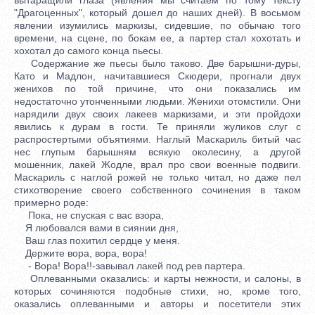
"Драгоценных", который дошел до наших дней). В восьмом
явлении изумились маркизы, сидевшие, по обычаю того
времени, на сцене, по бокам ее, а партер стал хохотать и
хохотал до самого конца пьесы.
Содержание же пьесы было таково. Две барышни-дуры,
Като и Мадлон, начитавшиеся Скюдери, прогнали двух
женихов по той причине, что они показались им
недостаточно утонченными людьми. Женихи отомстили. Они
нарядили двух своих лакеев маркизами, и эти пройдохи
явились к дурам в гости. Те приняли жуликов слуг с
распростертыми объятиями. Наглый Маскариль битый час
нес глупым барышням всякую околесину, а другой
мошенник, лакей Жодле, врал про свои военные подвиги.
Маскариль с наглой рожей не только читал, но даже пел
стихотворение своего собственного сочинения в таком
примерно роде:
Пока, не спуская с вас взора,
Я любовался вами в сиянии дня,
Ваш глаз похитил сердце у меня.
Держите вора, вора, вора!
- Вора! Вора!!-завывал лакей под рев партера.
Оплеванными оказались: и карты нежности, и салоны, в
которых сочиняются подобные стихи, но, кроме того,
оказались оплеванными и авторы и посетители этих