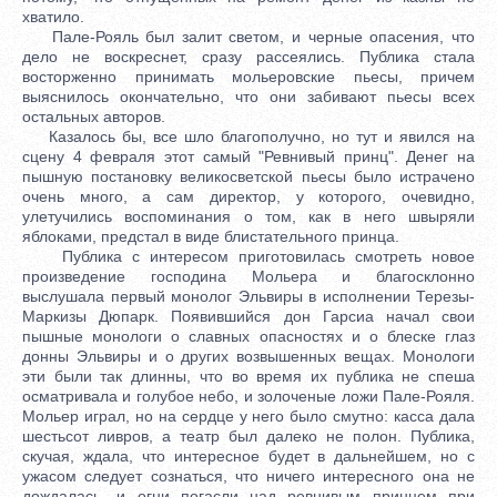
хватило.
Пале-Рояль был залит светом, и черные опасения, что
дело не воскреснет, сразу рассеялись. Публика стала
восторженно принимать мольеровские пьесы, причем
выяснилось окончательно, что они забивают пьесы всех
остальных авторов.
Казалось бы, все шло благополучно, но тут и явился на
сцену 4 февраля этот самый "Ревнивый принц". Денег на
пышную постановку великосветской пьесы было истрачено
очень много, а сам директор, у которого, очевидно,
улетучились воспоминания о том, как в него швыряли
яблоками, предстал в виде блистательного принца.
Публика с интересом приготовилась смотреть новое
произведение господина Мольера и благосклонно
выслушала первый монолог Эльвиры в исполнении Терезы-
Маркизы Дюпарк. Появившийся дон Гарсиа начал свои
пышные монологи о славных опасностях и о блеске глаз
донны Эльвиры и о других возвышенных вещах. Монологи
эти были так длинны, что во время их публика не спеша
осматривала и голубое небо, и золоченые ложи Пале-Рояля.
Мольер играл, но на сердце у него было смутно: касса дала
шестьсот ливров, а театр был далеко не полон. Публика,
скучая, ждала, что интересное будет в дальнейшем, но с
ужасом следует сознаться, что ничего интересного она не
дождалась, и огни погасли над ревнивым принцем при