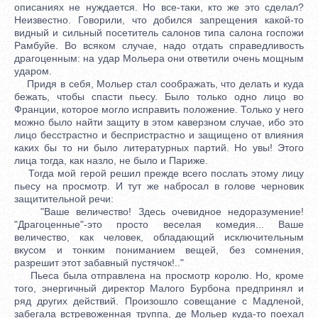
описаниях не нуждается. Но все-таки, кто же это сделал?
Неизвестно. Говорили, что добился запрещения какой-то
видный и сильный посетитель салонов типа салона госпожи
Рамбуйе. Во всяком случае, надо отдать справедливость
драгоценным: на удар Мольера они ответили очень мощным
ударом.
Придя в себя, Мольер стал соображать, что делать и куда
бежать, чтобы спасти пьесу. Было только одно лицо во
Франции, которое могло исправить положение. Только у него
можно было найти защиту в этом каверзном случае, ибо это
лицо бесстрастно и беспристрастно и защищено от влияния
каких бы то ни было литературных партий. Но увы! Этого
лица тогда, как назло, не было и Париже.
Тогда мой герой решил прежде всего послать этому лицу
пьесу на просмотр. И тут же набросал в голове черновик
защитительной речи:
"Ваше величество! Здесь очевидное недоразумение!
"Драгоценные"-это просто веселая комедия... Ваше
величество, как человек, обладающий исключительным
вкусом и тонким пониманием вещей, без сомнения,
разрешит этот забавный пустячок!.."
Пьеса была отправлена на просмотр королю. Но, кроме
того, энергичный директор Малого Бурбона предпринял и
ряд других действий. Произошло совещание с Мадленой,
забегала встревоженная труппа, де Мольер куда-то поехал