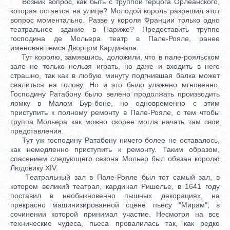
Возник вопрос, как быть с труппой герцога Орлеанского,
которая остается на улице? Молодой король разрешил этот
вопрос моментально. Разве у короля Франции только одно
театральное здание в Париже? Предоставить труппе
господина де Мольера театр в Пале-Рояле, ранее
именовавшемся Дворцом Кардинала.
Тут королю, замявшись, доложили, что в пале-рояльском
зале не только нельзя играть, но даже и входить в него
страшно, так как в любую минуту подгнившая балка может
свалиться на голову. Но и это было улажено мгновенно.
Господину Ратабону было велено продолжать производить
ломку в Малом Бур-боне, но одновременно с этим
приступить к полному ремонту в Пале-Рояле, с тем чтобы
труппа Мольера как можно скорее могла начать там свои
представления.
Тут уж господину Ратабону ничего более не оставалось,
как немедленно приступить к ремонту. Таким образом,
спасением следующего сезона Мольер был обязан королю
Людовику XIV.
Театральный зал в Пале-Рояле был тот самый зал, в
котором великий театрал, кардинал Ришелье, в 1641 году
поставил в необыкновенно пышных декорациях, на
прекрасно машинизированной сцене пьесу "Мирам", в
сочинении которой принимал участие. Несмотря на все
технические чудеса, пьеса провалилась так, как редко