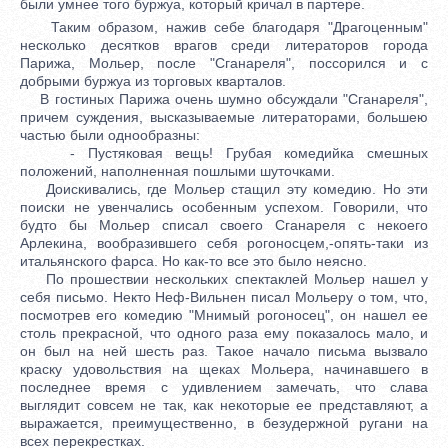
были умнее того буржуа, который кричал в партере.
Таким образом, нажив себе благодаря "Драгоценным"
несколько десятков врагов среди литераторов города
Парижа, Мольер, после "Сганареля", поссорился и с
добрыми буржуа из торговых кварталов.
В гостиных Парижа очень шумно обсуждали "Сганареля",
причем суждения, высказываемые литераторами, большею
частью были однообразны:
- Пустяковая вещь! Грубая комедийка смешных
положений, наполненная пошлыми шуточками.
Доискивались, где Мольер стащил эту комедию. Но эти
поиски не увенчались особенным успехом. Говорили, что
будто бы Мольер списал своего Сганареля с некоего
Арлекина, вообразившего себя рогоносцем,-опять-таки из
итальянского фарса. Но как-то все это было неясно.
По прошествии нескольких спектаклей Мольер нашел у
себя письмо. Некто Неф-Вильнен писал Мольеру о том, что,
посмотрев его комедию "Мнимый рогоносец", он нашел ее
столь прекрасной, что одного раза ему показалось мало, и
он был на ней шесть раз. Такое начало письма вызвало
краску удовольствия на щеках Мольера, начинавшего в
последнее время с удивлением замечать, что слава
выглядит совсем не так, как некоторые ее представляют, а
выражается, преимущественно, в безудержной ругани на
всех перекрестках.