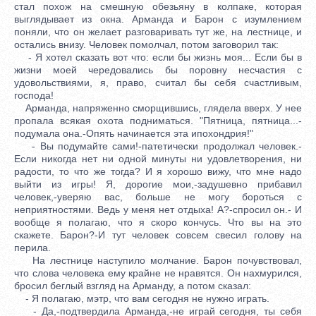
стал похож на смешную обезьяну в колпаке, которая
выглядывает из окна. Арманда и Барон с изумлением
поняли, что он желает разговаривать тут же, на лестнице, и
остались внизу. Человек помолчал, потом заговорил так:
- Я хотел сказать вот что: если бы жизнь моя... Если бы в
жизни моей чередовались бы поровну несчастия с
удовольствиями, я, право, считал бы себя счастливым,
господа!
Арманда, напряженно сморщившись, глядела вверх. У нее
пропала всякая охота подниматься. "Пятница, пятница...-
подумала она.-Опять начинается эта ипохондрия!"
- Вы подумайте сами!-патетически продолжал человек.-
Если никогда нет ни одной минуты ни удовлетворения, ни
радости, то что же тогда? И я хорошо вижу, что мне надо
выйти из игры! Я, дорогие мои,-задушевно прибавил
человек,-уверяю вас, больше не могу бороться с
неприятностями. Ведь у меня нет отдыха! А?-спросил он.- И
вообще я полагаю, что я скоро кончусь. Что вы на это
скажете. Барон?-И тут человек совсем свесил голову на
перила.
На лестнице наступило молчание. Барон почувствовал,
что слова человека ему крайне не нравятся. Он нахмурился,
бросил беглый взгляд на Арманду, а потом сказал:
- Я полагаю, мэтр, что вам сегодня не нужно играть.
- Да,-подтвердила Арманда,-не играй сегодня, ты себя