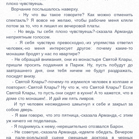
плохо чувствуешь.
Ворчание послышалось наверху.
- Ну что вы такое говорите? Как можно отменить
спектакль? Я вовсе не желаю, чтобы рабочие меня кляли
потом за то, что я лишил их вечеровой платы.
- Но ведь ты себя плохо чувствуешь?-сказала Арманда
неприятным голосом.
- Я себя чувствую превосходно,-из упрямства ответил
человек,-но меня интересует другое: почему какие-то
монашки бродят у нас по квартире?
- Не обращай внимания, они из монастыря Святой Клары,
пришли просить подаяния в Париж. Ну, пусть побудут до
завтрашнего дня, они тебя ничем не будут раздражать,
посидят внизу.
- Святой Клары?-почему-то изумился человек в колпаке и
повторил:-Святой Клары? Ну что ж, что Святой Клары? Если
Святой Клары, то пусть они сидят в кухне! А то кажется, что в
доме сто монашек!.. И дай им пять ливров.
И тут человек неожиданно шмыгнул к себе и закрыл за
собою дверь.
- Я вам говорю, что это пятница,-сказала Арманда,-с этим
уж ничего не поделаешь.
- Я поднимусь к нему,-нерешительно отозвался Барон.
- Не советую,-сказала Арманда,-идемте обедать. Вечером
на пале-рояльской сцене смешные доктора в черных