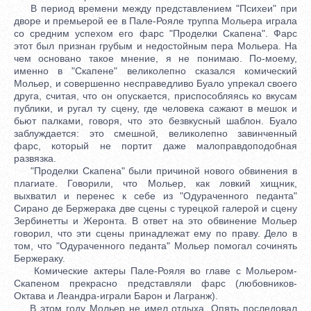
В период времени между представлением "Психеи" при
дворе и премьерой ее в Пале-Рояле труппа Мольера играла
со средним успехом его фарс "Проделки Скапена". Фарс
этот был признан грубым и недостойным пера Мольера. На
чем основано такое мнение, я не понимаю. По-моему,
именно в "Скапене" великолепно сказался комический
Мольер, и совершенно несправедливо Буало упрекал своего
друга, считая, что он опускается, приспособляясь ко вкусам
публики, и ругал ту сцену, где человека сажают в мешок и
бьют палками, говоря, что это безвкусный шаблон. Буало
заблуждается: это смешной, великолепно завинченный
фарс, который не портит даже малоправдоподобная
развязка.
"Проделки Скапена" были причиной нового обвинения в
плагиате. Говорили, что Мольер, как ловкий хищник,
выхватил и перенес к себе из "Одураченного педанта"
Сирано де Бержерака две сцены с турецкой галерой и сцену
Зербинетты и Жеронта. В ответ на это обвинение Мольер
говорил, что эти сцены принадлежат ему по праву. Дело в
том, что "Одураченного педанта" Мольер помогал сочинять
Бержераку.
Комические актеры Пале-Рояля во главе с Мольером-
Скапеном прекрасно представляли фарс (любовников-
Октава и Леандра-играли Барон и Лагранж).
В этом году Мольер не имел отдыха. Опять последовал