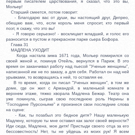
первым писателем царствования, я сказал, что это вы,
Мольер!
Старший смеется, потом говорит:
- Благодарю вас от души, вы настоящий друг, Депрео,
обещаю вам, что, если король меня спросит, кто первый
поэт, я скажу, что это вы!
- Я говорю серьезно! - восклицает младший, и голос его
разносится в пустом и прекрасном парке сьера Бофора.
Глава 31
МАДЛЕНА УХОДИТ
Когда настала зима 1671 года, Мольер помирился со
своей женой и, покинув Отейль, вернулся в Париж. В это
время он заканчивал работу над пьесой "Ученые женщины",
написанной им не по заказу, а для себя. Работал он над ней
урывками, то возвращаясь к ней, то оставляя ее.
В то время, когда он писал "Ученых женщин", в том же
доме, где он жил с Армандой, в маленькой комнате в
верхнем этаже, тяжко хворала Мадлена Бежар. Театр она
уже покинула, сыграв свою последнюю роль Нерины в
"Господине Пурсоньяке" и произнеся свои последние слова
на сцене:
- Как, ты позабыл это бедное дитя? Нашу маленькую
Мадлену, которую ты мне оставил как залог своей верности?
Иди сюда, Мадлена, мое дитя! Пристыди своего отца за его
бессовестность! Нет, ты не уйдешь из моих рук! Я всем