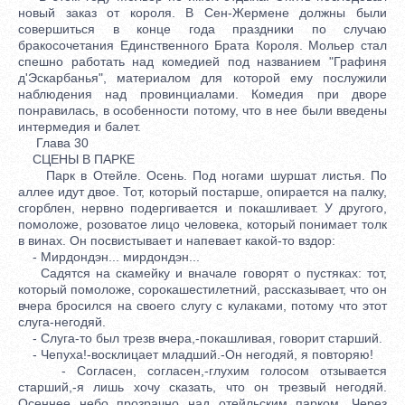
новый заказ от короля. В Сен-Жермене должны были
совершиться в конце года праздники по случаю
бракосочетания Единственного Брата Короля. Мольер стал
спешно работать над комедией под названием "Графиня
д'Эскарбанья", материалом для которой ему послужили
наблюдения над провинциалами. Комедия при дворе
понравилась, в особенности потому, что в нее были введены
интермедия и балет.
Глава 30
СЦЕНЫ В ПАРКЕ
Парк в Отейле. Осень. Под ногами шуршат листья. По
аллее идут двое. Тот, который постарше, опирается на палку,
сгорблен, нервно подергивается и покашливает. У другого,
помоложе, розоватое лицо человека, который понимает толк
в винах. Он посвистывает и напевает какой-то вздор:
- Мирдондэн... мирдондэн...
Садятся на скамейку и вначале говорят о пустяках: тот,
который помоложе, сорокашестилетний, рассказывает, что он
вчера бросился на своего слугу с кулаками, потому что этот
слуга-негодяй.
- Слуга-то был трезв вчера,-покашливая, говорит старший.
- Чепуха!-восклицает младший.-Он негодяй, я повторяю!
- Согласен, согласен,-глухим голосом отзывается
старший,-я лишь хочу сказать, что он трезвый негодяй.
Осеннее небо прозрачно над отейльским парком. Через