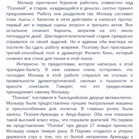
Мольер пригласил Корнеля работать совместно над
"Психеей", и старик, нуждающийся в деньгах, охотно принял
предложение. Работу они разделили так: Мольер составил
план пьесы с балетом в пяти действиях и написал пролог,
первый акт и первые сцены второго и третьего актов. Все
остальное сочинил Корнель, затратив на это около
пятнадцати дней. Шестидесятипятилетний старик прекрасно
справился со своей задачей. Но и вдвоем оба мастера не
поспели бы сдать работу вовремя. Поэтому был приглашен
третий-способный поэт и драматург Филипп Кино, который
сочинил все стихи для пения в этой пьесе.
Интересно то предисловие, которое написано к этой
трагедии-балету. В нем сказано очень осторожно, что
господин Мольер в этой работе старался не столько о
правильности драматургической, сколько о пышности и
красоте спектакля. Говорят, что это предисловие
принадлежит самому Мольеру.
"Психею" поставили в Тюильрийском дворце великолепно.
Мольеру были предоставлены лучшие театральные машины
и приспособления для полетов. В главных ролях были
заняты: Психея-Арманда и Амур-Барон. Оба они показали
такой высокий класс игры, что поразили зрителей. Но первое
же представление "Психеи" при дворе 17 января принесло
Мольеру новую тяжкую рану. В Париже создался и упорно
держался слух о том, что от былой неприязни Арманды к