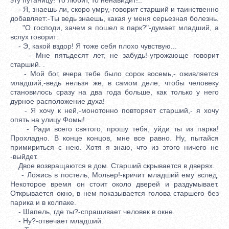
- Я, знаешь ли, скоро умру,-говорит старший и таинственно
добавляет:-Ты ведь знаешь, какая у меня серьезная болезнь.
"О господи, зачем я пошел в парк?"-думает младший, а
вслух говорит:
- Э, какой вздор! Я тоже себя плохо чувствую...
- Мне пятьдесят лет, не забудь!-угрожающе говорит
старший. .
- Мой бог, вчера тебе было сорок восемь,- оживляется
младший,-ведь нельзя же, в самом деле, чтобы человеку
становилось сразу на два года больше, как только у него
дурное расположение духа!
- Я хочу к ней,-монотонно повторяет старший,- я хочу
опять на улицу Фомы!
- Ради всего святого, прошу тебя, уйди ты из парка!
Прохладно. В конце концов, мне все равно. Ну, пытайся
примириться с нею. Хотя я знаю, что из этого ничего не
-выйдет.
Двое возвращаются в дом. Старший скрывается в дверях.
- Ложись в постель, Мольер!-кричит младший ему вслед.
Некоторое время он стоит около дверей и раздумывает.
Открывается окно, в нем показывается голова старшего без
парика и в колпаке.
- Шапель, где ты?-спрашивает человек в окне.
- Ну?-отвечает младший.