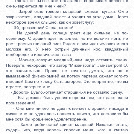
- Так как же ты все-таки полагаешь,-спрашивает человек в
окне,-вернуться ли мне к ней?
- Закрой окно!-говорит младший, сжимая кулаки. Окно
закрывается, младший плюет и уходит за угол дома. Через
некоторое время слышно, как он зоветслугу:
- Эй, трезвенник! Сюда, ко мне!
На другой день солнце греет еще сильнее, не по-
осеннему. Старший идет по аллее, но не волочит ноги, не
роет тростью гниющий лист. Рядом с ним идет человек много
моложе его. У него острый длинный нос, квадратный
подбородок и иронические глаза.
- Мольер,-говорит младший,-вам надо оставить сцену.
Поверьте, нехорошо, что автор "Мизантропа"... мизантроп! О,
это значительно! Право, не хочется думать, что он с
вымазанной физиономией на потеху партера сажает кого-то
в мешок! Вам не к лицу быть актером. Это неприятно, что вы
играете, поверьте мне.
- Дорогой Буало,-отвечает старший,-я не оставлю сцену.
- Вы должны быть удовлетворены тем, что дают ваши
произведения!
- Они мне ничего не дают,-отвечает старший,- никогда в
жизни мне не удавалось написать ничего, что доставило бы
мне хотя бы крошечное удовлетворение.
- Какое ребячество!-кричит младший.-Извольте знать,
сударь, что, когда король спросил меня, кого я считаю