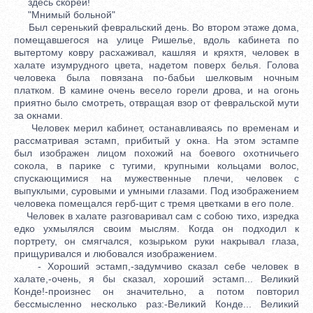
здесь скорей!
"Мнимый больной"
Был серенький февральский день. Во втором этаже дома,
помещавшегося на улице Ришелье, вдоль кабинета по
вытертому ковру расхаживал, кашляя и кряхтя, человек в
халате изумрудного цвета, надетом поверх белья. Голова
человека была повязана по-бабьи шелковым ночным
платком. В камине очень весело горели дрова, и на огонь
приятно было смотреть, отвращая взор от февральской мути
за окнами.
Человек мерил кабинет, останавливаясь по временам и
рассматривая эстамп, прибитый у окна. На этом эстампе
был изображен лицом похожий на боевого охотничьего
сокола, в парике с тугими, крупными кольцами волос,
спускающимися на мужественные плечи, человек с
выпуклыми, суровыми и умными глазами. Под изображением
человека помещался герб-щит с тремя цветками в его поле.
Человек в халате разговаривал сам с собою тихо, изредка
едко ухмылялся своим мыслям. Когда он подходил к
портрету, он смягчался, козырьком руки накрывал глаза,
прищуривался и любовался изображением.
- Хороший эстамп,-задумчиво сказал себе человек в
халате,-очень, я бы сказал, хороший эстамп... Великий
Конде!-произнес он значительно, а потом повторил
бессмысленно несколько раз:-Великий Конде... Великий