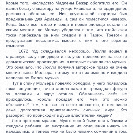
Кроме того, наследство Мадлены Бежар обогатило его. Он
нанял богатую квартиру на улице Ришелье и, не щадя денег,
роскошно обставил ее. Низ двухэтажной квартиры был
предназначен для Арманды, а сам он поместился наверху.
Когда было все готово и вещи в новом жилище встали по
своим местам, де Мольер убедился в том, что отейльская
тоска прибежала за ним следом и в Париж. Тревоги и
предчувствия поселились вместе с ним в его верхних
комнатах.
1672 год складывался нехорошо. Люлли вошел в
страшную силу при дворе и получил привилегии на все те
драматические произведения, в которые входила его музыка.
Это означало, что Люлли получил авторское право на очень
многие пьесы Мольера, потому что в них именно и входила
написанная Люлли музыка.
Тут в спину Мольера повеяло холодом, у него появилось
такое ощущение, точно стояла какая-то громадная фигура
за плечами и вдруг отошла. Обманывать себя не
приходилось, король покидал его. Чем это можно
объяснить? Тем, что все на свете кончается, в том числе
даже долголетняя привязанность сильных мира. Кто
разберет, что происходит в душе властителей людей?
Лето протекло мрачно. Муж с женой были опять близки и
ожидали ребенка, но внутренние их отношения ничуть не
наладились, и теперь уже не было никаких сомнений в том,