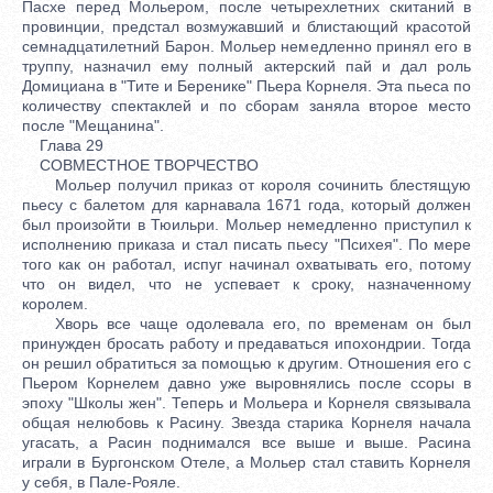
Пасхе перед Мольером, после четырехлетних скитаний в
провинции, предстал возмужавший и блистающий красотой
семнадцатилетний Барон. Мольер немедленно принял его в
труппу, назначил ему полный актерский пай и дал роль
Домициана в "Тите и Беренике" Пьера Корнеля. Эта пьеса по
количеству спектаклей и по сборам заняла второе место
после "Мещанина".
Глава 29
СОВМЕСТНОЕ ТВОРЧЕСТВО
Мольер получил приказ от короля сочинить блестящую
пьесу с балетом для карнавала 1671 года, который должен
был произойти в Тюильри. Мольер немедленно приступил к
исполнению приказа и стал писать пьесу "Психея". По мере
того как он работал, испуг начинал охватывать его, потому
что он видел, что не успевает к сроку, назначенному
королем.
Хворь все чаще одолевала его, по временам он был
принужден бросать работу и предаваться ипохондрии. Тогда
он решил обратиться за помощью к другим. Отношения его с
Пьером Корнелем давно уже выровнялись после ссоры в
эпоху "Школы жен". Теперь и Мольера и Корнеля связывала
общая нелюбовь к Расину. Звезда старика Корнеля начала
угасать, а Расин поднимался все выше и выше. Расина
играли в Бургонском Отеле, а Мольер стал ставить Корнеля
у себя, в Пале-Рояле.