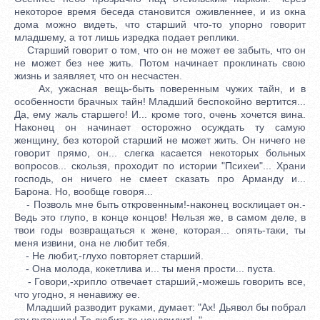
некоторое время беседа становится оживленнее, и из окна
дома можно видеть, что старший что-то упорно говорит
младшему, а тот лишь изредка подает реплики.
Старший говорит о том, что он не может ее забыть, что он
не может без нее жить. Потом начинает проклинать свою
жизнь и заявляет, что он несчастен.
Ах, ужасная вещь-быть поверенным чужих тайн, и в
особенности брачных тайн! Младший беспокойно вертится...
Да, ему жаль старшего! И... кроме того, очень хочется вина.
Наконец он начинает осторожно осуждать ту самую
женщину, без которой старший не может жить. Он ничего не
говорит прямо, он... слегка касается некоторых больных
вопросов... скользя, проходит по истории "Психеи"... Храни
господь, он ничего не смеет сказать про Арманду и...
Барона. Но, вообще говоря...
- Позволь мне быть откровенным!-наконец восклицает он.-
Ведь это глупо, в конце концов! Нельзя же, в самом деле, в
твои годы возвращаться к жене, которая... опять-таки, ты
меня извини, она не любит тебя.
- Не любит,-глухо повторяет старший.
- Она молода, кокетлива и... ты меня прости... пуста.
- Говори,-хрипло отвечает старший,-можешь говорить все,
что угодно, я ненавижу ее.
Младший разводит руками, думает: "Ах! Дьявол бы побрал
эту путаницу! То любит, то ненавидит!.."