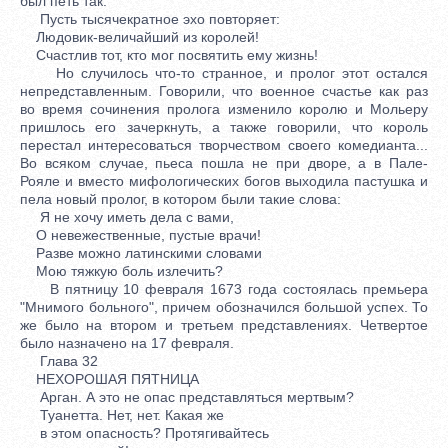
был петь так:
Пусть тысячекратное эхо повторяет:
Людовик-величайший из королей!
Счастлив тот, кто мог посвятить ему жизнь!
Но случилось что-то странное, и пролог этот остался
непредставленным. Говорили, что военное счастье как раз
во время сочинения пролога изменило королю и Мольеру
пришлось его зачеркнуть, а также говорили, что король
перестал интересоваться творчеством своего комедианта...
Во всяком случае, пьеса пошла не при дворе, а в Пале-
Рояле и вместо мифологических богов выходила пастушка и
пела новый пролог, в котором были такие слова:
Я не хочу иметь дела с вами,
О невежественные, пустые врачи!
Разве можно латинскими словами
Мою тяжкую боль излечить?
В пятницу 10 февраля 1673 года состоялась премьера
"Мнимого больного", причем обозначился большой успех. То
же было на втором и третьем представлениях. Четвертое
было назначено на 17 февраля.
Глава 32
НЕХОРОШАЯ ПЯТНИЦА
Арган. А это не опас представляться мертвым?
Туанетта. Нет, нет. Какая же
в этом опасность? Протягивайтесь