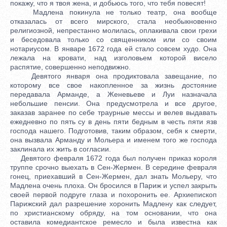
покажу, что я твоя жена, и добьюсь того, что тебя повесят!
Мадлена покинула не только театр, она вообще
отказалась от всего мирского, стала необыкновенно
религиозной, непрестанно молилась, оплакивала свои грехи
и беседовала только со священником или со своим
нотариусом. В январе 1672 года ей стало совсем худо. Она
лежала на кровати, над изголовьем которой висело
распятие, совершенно неподвижно.
Девятого января она продиктовала завещание, по
которому все свое накопленное за жизнь достояние
передавала Арманде, а Женевьеве и Луи назначала
небольшие пенсии. Она предусмотрела и все другое,
заказав заранее по себе траурные мессы и велев выдавать
ежедневно по пять су в день пяти бедным в честь пяти язв
господа нашего. Подготовив, таким образом, себя к смерти,
она вызвала Арманду и Мольера и именем того же господа
заклинала их жить в согласии.
Девятого февраля 1672 года был получен приказ короля
труппе срочно выехать в Сен-Жермен. В середине февраля
гонец, приехавший в Сен-Жермен, дал знать Мольеру, что
Мадлена очень плоха. Он бросился в Париж и успел закрыть
своей первой подруге глаза и похоронить ее. Архиепископ
Парижский дал разрешение хоронить Мадлену как следует,
по христианскому обряду, на том основании, что она
оставила комедиантское ремесло и была известна как