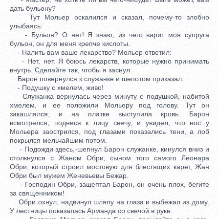
дать бульону?
Тут Мольер оскалился и сказал, почему-то злобно
улыбаясь:
- Бульон? О нет! Я знаю, из чего варит моя супруга
бульон, он для меня крепче кислоты.
- Налить вам ваше лекарство? Мольер ответил:
- Нет, нет. Я боюсь лекарств, которые нужно принимать
внутрь. Сделайте так, чтобы я заснул.
Барон повернулся к служанке и шепотом приказал:
- Подушку с хмелем, живо!
Служанка вернулась через минуту с подушкой, набитой
хмелем, и ее положили Мольеру под голову. Тут он
закашлялся, и на платке выступила кровь. Барон
всмотрелся, поднеся к лицу свечу, и увидел, что нос у
Мольера заострился, под глазами показались тени, а лоб
покрылся мельчайшим потом.
- Подожди здесь,-шепнул Барон служанке, кинулся вниз и
столкнулся с Жаном Обри, сыном того самого Леонара
Обри, который строил мостовую для блестящих карет, Жан
Обри был мужем Женевьевы Бежар.
- Господин Обри,-зашептал Барон,-он очень плох, бегите
за священником!
Обри охнул, надвинул шляпу на глаза и выбежал из дому.
У лестницы показалась Арманда со свечой в руке.