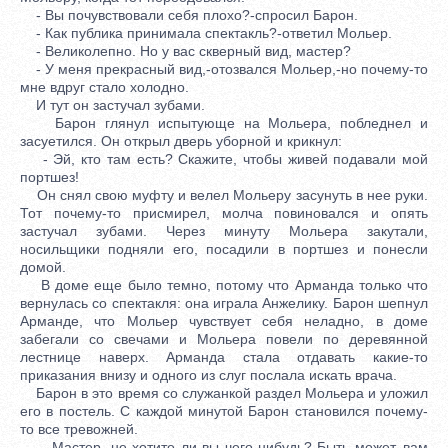
- Вы почувствовали себя плохо?-спросил Барон.
- Как публика принимала спектакль?-ответил Мольер.
- Великолепно. Но у вас скверный вид, мастер?
- У меня прекрасный вид,-отозвался Мольер,-но почему-то
мне вдруг стало холодно.
И тут он застучал зубами.
Барон глянул испытующе на Мольера, побледнел и
засуетился. Он открыл дверь уборной и крикнул:
- Эй, кто там есть? Скажите, чтобы живей подавали мой
портшез!
Он снял свою муфту и велел Мольеру засунуть в нее руки.
Тот почему-то присмирел, молча повиновался и опять
застучал зубами. Через минуту Мольера закутали,
носильщики подняли его, посадили в портшез и понесли
домой.
В доме еще было темно, потому что Арманда только что
вернулась со спектакля: она играла Анжелику. Барон шепнул
Арманде, что Мольер чувствует себя неладно, в доме
забегали со свечами и Мольера повели по деревянной
лестнице наверх. Арманда стала отдавать какие-то
приказания внизу и одного из слуг послала искать врача.
Барон в это время со служанкой раздел Мольера и уложил
его в постель. С каждой минутой Барон становился почему-
то все тревожней.
- Мастер, не хотите ли вы чего-нибудь? Быть может, вам