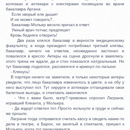
колпаках и аптекари с клистирами посвящали во врачи
бакалавра Аргана:
Если хворый еле дышит
И не может говорить?..
Бакалавр-Мольер весело кричал в ответ:
Умный врач тотчас предпишет
Кровь бедняге отворить!
Два раза клялся бакалавр в верности медицинскому
факультету, а когда президент потребовал третьей клятвы,
бакалавр, ничего не ответив, неожиданно застонал и
повалился в кресло. Актеры на сцене дрогнули и замялись:
этого трюка не ждали, да и стон показался натуральным. Но
тут бакалавр поднялся, рассмеялся и крикнул по-латыни:
- Клянусь!
В партере ничего не заметили, и только некоторые актеры
увидели, что лицо бакалавра изменилось в цвете, а на лбу у
него выступил пот. Тут хирурги и аптекари оттанцевали свои
балетные выходы, и спектакль закончился.
- Что с вами было, мэтр?-тревожно спросил Лагранж,
игравший Клеанта, у Мольера.
- Да вздор!-ответил тот.-Просто кольнуло в груди и сейчас
же прошло.
Лагранж тогда отправился считать кассу и сводить какие-то
дела в театре, а Барон, не занятый в спектакле, пришел к
Мольеру, когда тот переодевался.