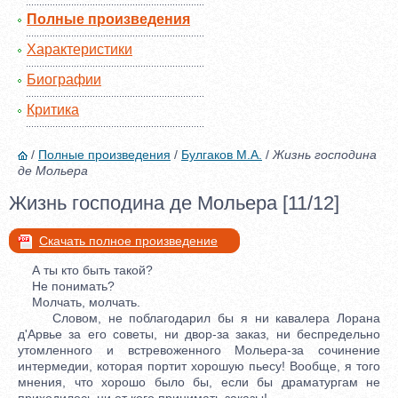
Полные произведения
Характеристики
Биографии
Критика
/
Полные произведения
/
Булгаков М.А.
/
Жизнь господина
де Мольера
Жизнь господина де Мольера [11/12]
Скачать полное произведение
А ты кто быть такой?
Не понимать?
Молчать, молчать.
Словом, не поблагодарил бы я ни кавалера Лорана
д'Арвье за его советы, ни двор-за заказ, ни беспредельно
утомленного и встревоженного Мольера-за сочинение
интермедии, которая портит хорошую пьесу! Вообще, я того
мнения, что хорошо было бы, если бы драматургам не
приходилось ни от кого принимать заказы!