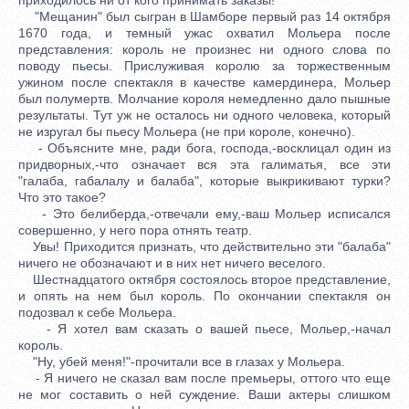
"Мещанин" был сыгран в Шамборе первый раз 14 октября
1670 года, и темный ужас охватил Мольера после
представления: король не произнес ни одного слова по
поводу пьесы. Прислуживая королю за торжественным
ужином после спектакля в качестве камердинера, Мольер
был полумертв. Молчание короля немедленно дало пышные
результаты. Тут уж не осталось ни одного человека, который
не изругал бы пьесу Мольера (не при короле, конечно).
- Объясните мне, ради бога, господа,-восклицал один из
придворных,-что означает вся эта галиматья, все эти
"галаба, габалалу и балаба", которые выкрикивают турки?
Что это такое?
- Это белиберда,-отвечали ему,-ваш Мольер исписался
совершенно, у него пора отнять театр.
Увы! Приходится признать, что действительно эти "балаба"
ничего не обозначают и в них нет ничего веселого.
Шестнадцатого октября состоялось второе представление,
и опять на нем был король. По окончании спектакля он
подозвал к себе Мольера.
- Я хотел вам сказать о вашей пьесе, Мольер,-начал
король.
"Ну, убей меня!"-прочитали все в глазах у Мольера.
- Я ничего не сказал вам после премьеры, оттого что еще
не мог составить о ней суждение. Ваши актеры слишком