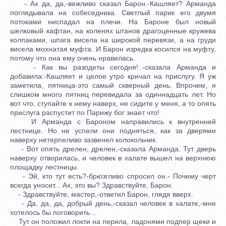
- Ах да, да,-вежливо сказал Барон.-Кашляет? Арманда
поглядывала на собеседника. Светлый парик его двумя
потоками ниспадал на плечи. На Бароне был новый
шелковый кафтан, на коленях штанов драгоценные кружева
колпаками, шпага висела на широкой перевязи, а на груди
висела мохнатая муфта. И Барон изредка косился на муфту,
потому что она ему очень нравилась.
- Как вы разодеты сегодня!..-сказала Арманда и
добавила:-Кашляет и целое утро кричал на прислугу. Я уж
заметила, пятница-это самый скверный день. Впрочем, я
слишком много пятниц перевидала за одиннадцать лет. Но
вот что, ступайте к нему наверх, не сидите у меня, а то опять
прислуга распустит по Парижу бог знает что!
И Арманда с Бароном направились к внутренней
лестнице. Но не успели они подняться, как за дверями
наверху нетерпеливо зазвенел колокольчик.
- Вот опять дрелен, дрелен,-сказала Арманда. Тут дверь
наверху отворилась, и человек в халате вышел на верхнюю
площадку лестницы.
- Эй, кто тут есть?-брюзгливо спросил он.- Почему черт
всегда уносит... Ах, это вы? Здравствуйте, Барон.
- Здравствуйте, мастер,-ответил Барон, глядя вверх.
- Да, да, да, добрый день,-сказал человек в халате,-мне
хотелось бы поговорить...
Тут он положил локти на перила, ладонями подпер щеки и