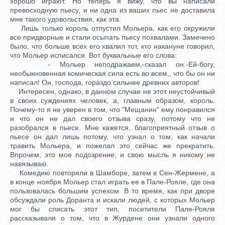
хорошо играют. Но теперь я вижу, что вы написали
превосходную пьесу, и ни одна из ваших пьес не доставила
мне такого удовольствия, как эта.
Лишь только король отпустил Мольера, как его окружили
все придворные и стали осыпать пьесу похвалами. Замечено
было, что больше всех его хвалил тот, кто накануне говорил,
что Мольер исписался. Вот буквальные его слова:
- Мольер неподражаем,-сказал он.-Ей-богу,
необыкновенная комическая сила есть во всем,, что бы он ни
написал! Он, господа, гораздо сильнее древних авторов!
Интересен, однако, в данном случае не этот неустойчивый
в своих суждениях человек, а, главным образом, король.
Почему-то я не уверен в том, что "Мещанин" ему понравился
и что он не дал своего отзыва сразу, потому что не
разобрался в пьесе. Мне кажется, благоприятный отзыв о
пьесе он дал лишь потому, что узнал о том, как начали
травить Мольера, и пожелал это сейчас же прекратить.
Впрочем, это мое подозрение, и свою мысль я никому не
навязываю.
Комедию повторяли в Шамборе, затем в Сен-Жермене, а
в конце ноября Мольер стал играть ее в Пале-Рояле, где она
пользовалась большим успехом. В то время, как при дворе
обсуждали роль Доранта и искали людей, с которых Мольер
мог бы списать этот тип, посетители Пале-Рояля
рассказывали о том, что в Журдене они узнали одного