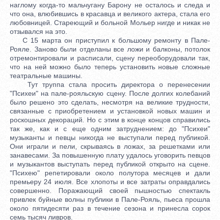
наглому когда-то мальчугану Барону не осталось и следа и
что она, влюбившись в красавца и великого актера, стала его
любовницей. Стареющий и больной Мольер нигде и никак не
отзывался на это.
С 15 марта он приступил к большому ремонту в Пале-
Рояле. Заново были отделаны все ложи и балконы, потолок
отремонтировали и расписали, сцену переоборудовали так,
что на ней можно было теперь установить новые сложные
театральные машины.
Тут труппа стала просить директора о перенесении
"Психеи" на пале-рояльскую сцену. После долгих колебаний
было решено это сделать, несмотря на великие трудности,
связанные с приобретением и установкой новых машин и
роскошных декораций. Но с этим в конце концов справились
так же, как и с еще одним затруднением: до "Психеи"
музыканты и певцы никогда не выступали перед публикой.
Они играли и пели, скрываясь в ложах, за решетками или
занавесами. За повышенную плату удалось уговорить певцов
и музыкантов выступать перед публикой открыто на сцене.
"Психею" репетировали около полутора месяцев и дали
премьеру 24 июля. Все хлопоты и все затраты оправдались
совершенно. Поражающий своей пышностью спектакль
привлек буйные волны публики в Пале-Рояль, пьеса прошла
около пятидесяти раз в течение сезона и принесла сорок
семь тысяч ливров.