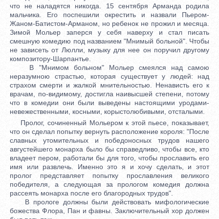
что не наладятся никогда. 15 сентября Арманда родила
мальчика. Его поспешили окрестить и назвали Пьером-
Жаном-Батистом-Арманом, но ребенок не прожил и месяца.
Зимой Мольер заперся у себя наверху и стал писать
смешную комедию под названием "Мнимый больной". Чтобы
не зависеть от Люлли, музыку для нее он поручил другому
композитору-Шарпантье.
В "Мнимом больном" Мольер смеялся над самою
неразумною страстью, которая существует у людей: над
страхом смерти и жалкой мнительностью. Ненависть его к
врачам, по-видимому, достигла наивысшей степени, потому
что в комедии они были выведены настоящими уродами-
невежественными, косными, корыстолюбивыми, отсталыми.
Пролог, сочиненный Мольером к этой пьесе, показывает,
что он сделал попытку вернуть расположение короля: "После
славных утомительных и победоносных трудов нашего
августейшего монарха было бы справедливо, чтобы все, кто
владеет пером, работали бы для того, чтобы прославить его
имя или развлечь. Именно это я и хочу сделать, и этот
пролог представляет попытку прославления великого
победителя, а следующая за прологом комедия должна
рассеять монарха после его благородных трудов".
В прологе должны были действовать мифологические
божества Флора, Пан и фавны. Заключительный хор должен