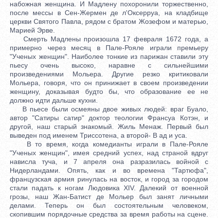
набожная женщина. И Мадлену похоронили торжественно,
после мессы в Сен-Жермен де л'Оксерруа, на кладбище
церкви Святого Павла, рядом с братом Жозефом и матерью,
Марией Эрве.
Смерть Мадлены произошла 17 февраля 1672 года, а
примерно через месяц в Пале-Рояле играли премьеру
"Ученых женщин". Наиболее тонкие из парижан ставили эту
пьесу очень высоко, наравне с сильнейшими
произведениями Мольера. Другие резко критиковали
Мольера, говоря, что он принижает в своем произведении
женщину, доказывая будто бы, что образование ее не
должно идти дальше кухни.
В пьесе были осмеяны двое живых людей: враг Буало,
автор "Сатиры сатир" доктор теологии Франсуа Котэн, и
другой, наш старый знакомый. Жиль Менаж. Первый был
выведен под именем Триссотена, а второй- В ад и уса.
В то время, когда комедианты играли в Пале-Рояле
"Ученых женщин", имея средний успех, над страной вдруг
нависла туча, и 7 апреля она разразилась войной с
Нидерландами. Опять, как и во времена "Тартюфа",
французская армия ринулась на восток, и город за городом
стали падать к ногам Людовика XIV. Далекий от военной
грозы, наш Жан-Батист де Мольер был занят личными
делами. Теперь он был состоятельным человеком,
скопившим порядочные средства за время работы на сцене.