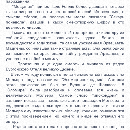
парижанина.
"Мещанин" принес Пале-Роялю более двадцати четырех
тысяч ливров в сезон и шел первой пьесой. Из всех пьес, в
смысле сборов, на последнем месте оказался "Лекарь
поневоле", давший в кассу смехотворную цифру в сто
девяносто ливров.
Тысяча шестьсот семидесятый год принес в числе других
событий следующие: скончалась вдова Бежар на
восьмидесятом году жизни, та самая урожденная Эрве, мать
Мадлены, сочинявшая такие странные акты. Она была одной
из немногих, которые знали тайну рождения Арманды, и
унесла ее с собой в могилу.
Произошла еще одна смерть и вырвала из рядов
Бургонского Отеля великую Дезейе.
В этом же году появился в печати знаменитый пасквиль на
Мольера под названием "Эломир-ипохондрик". Автором
этого произведения был ле Буланже де Шалюссе. В
"Эломире" была разобрана и оплевана вся жизнь и
деятельность Мольера. Самое слово "ипохондрик" в
заглавии показывает, насколько автор ненавидел Мольера, а
содержание свидетельствует, что многие факты из жизни
Мольера ему известны точно. Мольер, конечно, ознакомился
с этим произведением, но ничего и нигде не отвечал его
автору.
Радостное этого года я нарочно оставляю на конец: на