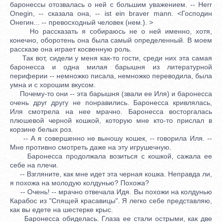
баронессы отозвалась о ней с большим уважением. -- Herr
Onegin, -- сказала она, -- ist ein braver mann. <Господин
Онегин... -- превосходный человек (нем.). >
Но рассказать я собираюсь не о ней именно, хотя,
конечно, оборотень она была самый определенный. В моем
рассказе она играет косвенную роль.
Так вот, сидели у меня как-то гости, среди них эта самая
баронесса и одна милая барышня из литературной
периферии -- немножко писала, немножко переводила, была
умна и с хорошим вкусом.
Почему-то они -- эта барышня (звали ее Иля) и баронесса
очень друг другу не понравились. Баронесса кривлялась,
Иля смотрела на нее мрачно. Баронесса восторгалась
плюшевой черной кошкой, которую мне кто-то прислал в
корзине белых роз.
-- А я совершенно не выношу кошек, -- говорила Иля. --
Мне противно смотреть даже на эту игрушечную.
Баронесса продолжала возиться с кошкой, сажала ее
себе на плечи.
-- Взгляните, как мне идет эта черная кошка. Неправда ли,
я похожа на молодую колдунью? Похожа?
-- Очень! -- мрачно отвечала Идя. Вы похожи на колдунью
Карабос из "Спящей красавицы". Я легко себе представляю,
как вы едете на шестерке крыс.
Баронесса обиделась. Глаза ее стали острыми, как две