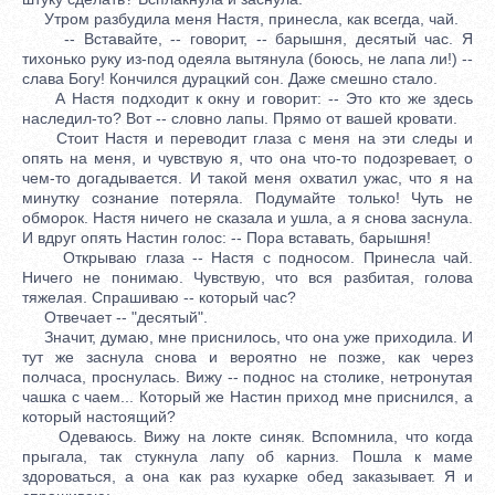
Утром разбудила меня Настя, принесла, как всегда, чай.
-- Вставайте, -- говорит, -- барышня, десятый час. Я
тихонько руку из-под одеяла вытянула (боюсь, не лапа ли!) --
слава Богу! Кончился дурацкий сон. Даже смешно стало.
А Настя подходит к окну и говорит: -- Это кто же здесь
наследил-то? Вот -- словно лапы. Прямо от вашей кровати.
Стоит Настя и переводит глаза с меня на эти следы и
опять на меня, и чувствую я, что она что-то подозревает, о
чем-то догадывается. И такой меня охватил ужас, что я на
минутку сознание потеряла. Подумайте только! Чуть не
обморок. Настя ничего не сказала и ушла, а я снова заснула.
И вдруг опять Настин голос: -- Пора вставать, барышня!
Открываю глаза -- Настя с подносом. Принесла чай.
Ничего не понимаю. Чувствую, что вся разбитая, голова
тяжелая. Спрашиваю -- который час?
Отвечает -- "десятый".
Значит, думаю, мне приснилось, что она уже приходила. И
тут же заснула снова и вероятно не позже, как через
полчаса, проснулась. Вижу -- поднос на столике, нетронутая
чашка с чаем... Который же Настин приход мне приснился, а
который настоящий?
Одеваюсь. Вижу на локте синяк. Вспомнила, что когда
прыгала, так стукнула лапу об карниз. Пошла к маме
здороваться, а она как раз кухарке обед заказывает. Я и