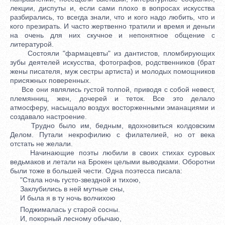
лекции, диспуты и, если сами плохо в вопросах искусства
разбирались, то всегда знали, что и кого надо любить, что и
кого презирать. И часто жертвенно тратили и время и деньги
на очень для них скучное и непонятное общение с
литературой.
Состояли "фармацевты" из дантистов, пломбирующих
зубы деятелей искусства, фотографов, родственников (брат
жены писателя, муж сестры артиста) и молодых помощников
присяжных поверенных.
Все они являлись густой толпой, приводя с собой невест,
племянниц, жен, дочерей и теток. Все это делало
атмосферу, насыщало воздух восторженными эманациями и
создавало настроение.
Трудно было им, бедным, вдохновиться колдовским
Делом. Путали некрофилию с филателией, но от века
отстать не желали.
Начинающие поэты любили в своих стихах суровых
ведьмаков и летали на Брокен целыми выводками. Оборотни
были тоже в большей чести. Одна поэтесса писала:
"Стала ночь густо-звездной и тихою,
Заклубились в ней мутные сны,
И была я в ту ночь волчихою
Поджималась у старой сосны.
И, покорный лесному обычаю,