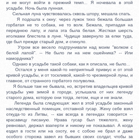
и не могут войти в прежний темп... Я ночевала в этой
усадьбе. Ночь была лунная.
Сильная луна чувствовалась сквозь штору, мешала спать.
Я подошла к окну: через лужок тихо бежала большая
горбатая не то собака, не то волк. Бежала, припадая на
переднюю лапу, и лапа эта была белая. Жесткая шерсть
иголками блестела в луне. Чудище завернуло за елки туда,
где был прежде старый дом, и сгинуло.
Утром все весело подтрунивали над моим "волком с
белой лапой". -- Не было ли на нем ошейника? -- Или
намордника?
Однако в усадьбе такой собаки, как я описала, не было...
Остался у меня какой-то неприятный привкус и от этой
кривой усадьбы, и от тоскливой, какой-то чрезмерной луны, и
главное, от странного горбатого полуволка.
Я больше там не бывала, но, встретив владельцев кривой
усадьбы уже зимой в городе, услышала от них легенду
старого дома, которую они тогда, летом, еще и не знали.
Легенда была следующая: жил в этой усадьбе законный
наследственный помещик, отставной гусар. Жену себе взял
откуда-то из Литвы, -- как всегда в легендах говорится --
красавицу писаную. Нрава гусар был тяжелого, жену
ревновал, держал взаперти и никому не показывал. А когда
ездил в гости или на охоту, ее с собою не брал и даже
особого сторожа завел из бывших своих солдат, чтобы за