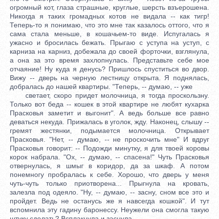
огромный кот, глаза страшные, круглые, шерсть взъерошена.
Никогда я таких громадных котов не видала -- как тигр!
Теперь-то я понимаю, что это мне так казалось оттого, что я
сама стала меньше, в кошачьем-то виде. Испугалась я
ужасно и бросилась бежать. Прыгаю с уступа на уступ, с
карниза на карниз, добежала до своей форточки, взглянула,
а она за это время захлопнулась. Представьте себе мое
отчаяние! Ну куда я денусь? Пришлось спуститься во двор.
Вижу -- дверь на черную лестницу открыта. Я поднялась,
добралась до нашей квартиры. "Теперь, -- думаю, -- уже
светает, скоро придет молочница, я тогда проскользну.
Только вот беда -- кошек в этой квартире не любят кухарка
Прасковья заметит и выгонит". А ведь больше все равно
деваться некуда. Прижалась в уголок, жду. Наконец, слышу --
гремят жестянки, подымается молочница. Открывает
Прасковья. "Нет, -- думаю, -- не проскочить мне" И вдруг
Прасковья говорит: -- Подожди минутку, я для твоей коровы
корок набрала. "Ох, -- думаю, -- спасена!" Чуть Прасковья
отвернулась, я шмыг в коридор, да за шкаф. А потом
понемногу пробралась к себе. Хорошо, что дверь у меня
чуть-чуть только приотворена... Прыгнула на кровать,
залезла под одеяло. "Ну, -- думаю, -- засну, сном все это и
пройдет. Ведь не останусь же я навсегда кошкой". И тут
вспомнила эту гадину баронессу. Неужели она смогла такую
штуку сделать? Всплакнула и заснула.