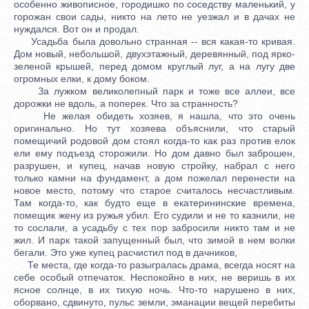
особенно живописное, городишко по соседству маленький, у
горожан свои сады, никто на лето не уезжал и в дачах не
нуждался. Вот он и продал.
Усадьба была довольно странная -- вся какая-то кривая.
Дом новый, небольшой, двухэтажный, деревянный, под ярко-
зеленой крышей, перед домом круглый луг, а на лугу две
огромных елки, к дому боком.
За лужком великолепный парк и тоже все аллеи, все
дорожки не вдоль, а поперек. Что за странность?
Не желая обидеть хозяев, я нашла, что это очень
оригинально. Но тут хозяева объяснили, что старый
помещичий родовой дом стоял когда-то как раз против елок
ели ему подъезд сторожили. Но дом давно был заброшен,
разрушен, и купец, начав новую стройку, набрал с него
только камни на фундамент, а дом пожелал перенести на
новое место, потому что старое считалось несчастливым.
Там когда-то, как будто еще в екатерининские времена,
помещик жену из ружья убил. Его судили и не то казнили, не
то сослали, а усадьбу с тех пор забросили никто там и не
жил. И парк такой запущенный был, что зимой в нем волки
бегали. Это уже купец расчистил под в дачников,
Те места, где когда-то разыгралась драма, всегда носят на
себе особый отпечаток. Неспокойно в них, не веришь в их
ясное солнце, в их тихую ночь. Что-то нарушено в них,
оборвано, сдвинуто, пульс земли, эманации вещей перебиты