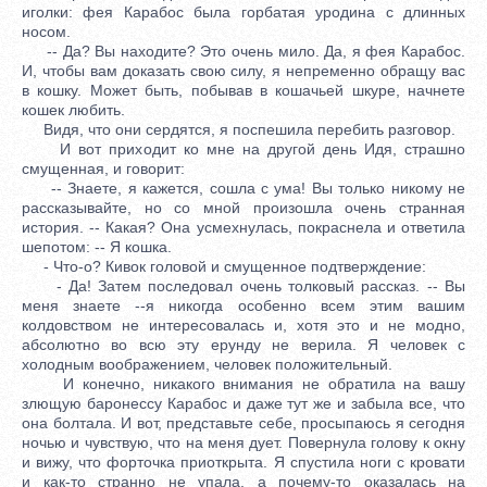
иголки: фея Карабос была горбатая уродина с длинных
носом.
-- Да? Вы находите? Это очень мило. Да, я фея Карабос.
И, чтобы вам доказать свою силу, я непременно обращу вас
в кошку. Может быть, побывав в кошачьей шкуре, начнете
кошек любить.
Видя, что они сердятся, я поспешила перебить разговор.
И вот приходит ко мне на другой день Идя, страшно
смущенная, и говорит:
-- Знаете, я кажется, сошла с ума! Вы только никому не
рассказывайте, но со мной произошла очень странная
история. -- Какая? Она усмехнулась, покраснела и ответила
шепотом: -- Я кошка.
- Что-о? Кивок головой и смущенное подтверждение:
- Да! Затем последовал очень толковый рассказ. -- Вы
меня знаете --я никогда особенно всем этим вашим
колдовством не интересовалась и, хотя это и не модно,
абсолютно во всю эту ерунду не верила. Я человек с
холодным воображением, человек положительный.
И конечно, никакого внимания не обратила на вашу
злющую баронессу Карабос и даже тут же и забыла все, что
она болтала. И вот, представьте себе, просыпаюсь я сегодня
ночью и чувствую, что на меня дует. Повернула голову к окну
и вижу, что форточка приоткрыта. Я спустила ноги с кровати
и как-то странно не упала, а почему-то оказалась на