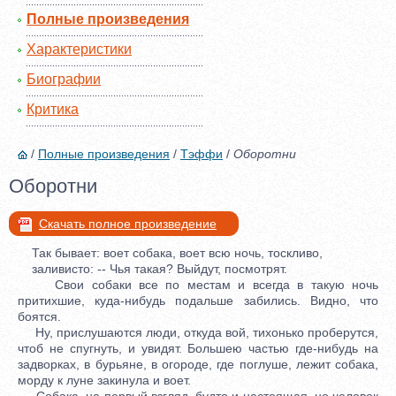
Полные произведения
Характеристики
Биографии
Критика
/
Полные произведения
/
Тэффи
/
Оборотни
Оборотни
Скачать полное произведение
Так бывает: воет собака, воет всю ночь, тоскливо,
заливисто: -- Чья такая? Выйдут, посмотрят.
Свои собаки все по местам и всегда в такую ночь
притихшие, куда-нибудь подальше забились. Видно, что
боятся.
Ну, прислушаются люди, откуда вой, тихонько проберутся,
чтоб не спугнуть, и увидят. Большею частью где-нибудь на
задворках, в бурьяне, в огороде, где поглуше, лежит собака,
морду к луне закинула и воет.
Собака, на первый взгляд, будто и настоящая, но человек