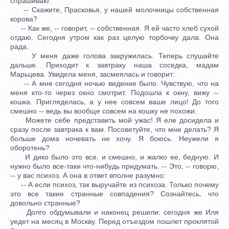
спрашиваю:
-- Скажите, Прасковья, у нашей молочницы собственная
корова?
-- Как же, -- говорит, -- собственная. Я ей часто хлеб сухой
отдаю. Сегодня утром как раз целую торбочку дала. Она
рада.
У меня даже голова закружилась. Теперь слушайте
дальше. Приходит к завтраку наша соседка, мадам
Марьцева. Увидела меня, засмеялась и говорит:
-- А мне сегодня ночью видение было. Чувствую, что на
меня кто-то через окно смотрит. Подошла к окну, вижу --
кошка. Пригляделась, а у нее совсем ваше лицо! До того
смешно -- ведь вы вообще совсем на кошку не похожи.
Можете себе представить мой ужас! Я еле досидела и
сразу после завтрака к вам. Посоветуйте, что мне делать? Я
больше дома ночевать не хочу. Я боюсь. Неужели я
оборотень?
И дико было это все, и смешно, и жалко ее, бедную. И
нужно было все-таки что-нибудь придумать. -- Это, -- говорю,
-- у вас психоз. А она в ответ вполне разумно:
-- А если психоз, так выручайте из психоза. Только почему
это все такие странные совпадения? Сознайтесь, что
довольно странные?
Долго обдумывали и наконец решили: сегодня же Иля
уедет на месяц в Москву. Перед отъездом пошлет проклятой