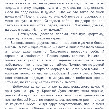
четвереньках и так, не поднимаясь на ноги, страшно легко
подошла к окну, подпрыгнула и очутилась на подоконнике.
Села на подоконник и думаю: "Что же это такое со мной
делается?" Подняла руку, хотела лоб потереть, смотрю, а у
меня не рука, а лапа. Оглядела себя -- во дворе фонарь
светит -- я вся пушистая, серая, мягкая... "Батюшки, думаю,
да ведь я кошка! Ну что туг делать?"
Потянулась, достала лапами открытую форточку,
вспрыгнула и спустилась на карниз.
Вы ведь знаете, дружок, какая я нервная и до чего боюсь
высоты. А тут -- удивительно -- смотрю вниз с третьего этажа
и прямо даже приятно. Захотелось проверить себя. И
страшно и любопытно. Пошла вдоль карниза. Ничего --
голова не кружится, а все ощущение своего тела такое
небывалое, что-то послушное, гибкое. Помню, что по другой
стороне лестницы квартира Марьцевых. Заглянула в окно -- в
комнате темно, ничего не разобрать. Потом кто-то в белом
стал тихонько подходить, я испугалась и побежала прочь.
Это я-то, по карнизу на трехэтажной высоте!
Добежала до конца, а там крыша церковного дома. Я
прыгнула на крышу. Красота! Луна светит, тени черные,
резкие. Я подошла к самому краю крыши, посмотрела вниз --
нет, не боюсь! Нарочно повернулась несколько раз -- голова
не кружится ничуть. И тут вдруг почувствовала, что на меня
кто-то смотрит. Обернулась и вижу -- лезет из-за трубы