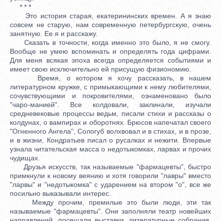
* * *
Это история старая, екатерининских времен. А я знаю
совсем не старую, нам современную петербургскую, очень
занятную. Ее я и расскажу.
Сказать в точности, когда именно это было, я не смогу.
Вообще не умею вспоминать и определять года цифрами.
Для меня всякая эпоха всегда определяется событиями и
имеет свою исключительно ей присущую физиономию.
Время, о котором я хочу рассказать, в нашем
литературном кружке, с примыкающими к нему любителями,
сочувствующими и покровителями, ознаменовано было
"чаро-манией". Все колдовали, заклинали, изучали
средневековые процессы ведьм, писали стихи и рассказы о
колдунах, о вампирах и оборотнях. Брюсов напечатал своего
"Огненного Ангела", Сологуб волхвовал и в стихах, и в прозе,
и в жизни, Кондратьев писал о русалках и нежити. Впервые
узнала читательская масса о недотыкомках, ларвах и прочих
чудищах.
Друзья искусств, так называемые "фармацевты", быстро
примкнули к новому веянию и хотя говорили "лавры" вместо
"ларвы" и "недотыкомка" с ударением на втором "о", все же
посильно выказывали интерес.
Между прочим, премилые это были люди, эти так
называемые "фармацевты". Они заполняли театр новейших
направлений, посещали выставки, литературные собрания,