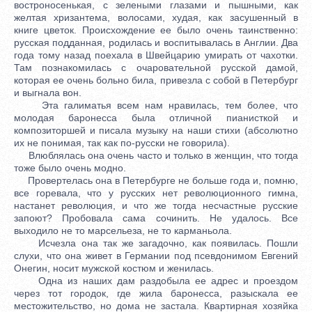
востроносенькая, с зелеными глазами и пышными, как
желтая хризантема, волосами, худая, как засушенный в
книге цветок. Происхождение ее было очень таинственно:
русская подданная, родилась и воспитывалась в Англии. Два
года тому назад поехала в Швейцарию умирать от чахотки.
Там познакомилась с очаровательной русской дамой,
которая ее очень больно била, привезла с собой в Петербург
и выгнала вон.
Эта галиматья всем нам нравилась, тем более, что
молодая баронесса была отличной пианисткой и
композиторшей и писала музыку на наши стихи (абсолютно
их не понимая, так как по-русски не говорила).
Влюблялась она очень часто и только в женщин, что тогда
тоже было очень модно.
Провертелась она в Петербурге не больше года и, помню,
все горевала, что у русских нет революционного гимна,
настанет революция, и что же тогда несчастные русские
запоют? Пробовала сама сочинить. Не удалось. Все
выходило не то марсельеза, не то карманьола.
Исчезла она так же загадочно, как появилась. Пошли
слухи, что она живет в Германии под псевдонимом Евгений
Онегин, носит мужской костюм и женилась.
Одна из наших дам раздобыла ее адрес и проездом
через тот городок, где жила баронесса, разыскала ее
местожительство, но дома не застала. Квартирная хозяйка