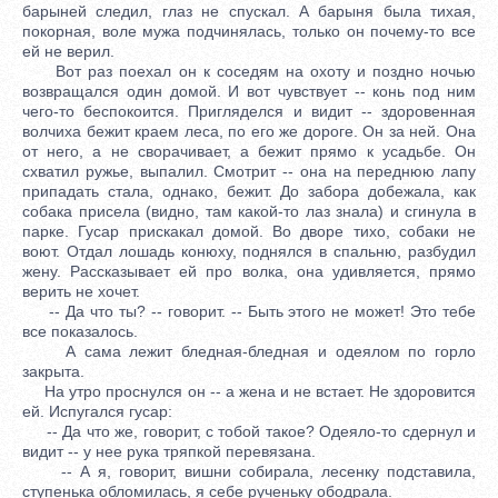
барыней следил, глаз не спускал. А барыня была тихая,
покорная, воле мужа подчинялась, только он почему-то все
ей не верил.
Вот раз поехал он к соседям на охоту и поздно ночью
возвращался один домой. И вот чувствует -- конь под ним
чего-то беспокоится. Пригляделся и видит -- здоровенная
волчиха бежит краем леса, по его же дороге. Он за ней. Она
от него, а не сворачивает, а бежит прямо к усадьбе. Он
схватил ружье, выпалил. Смотрит -- она на переднюю лапу
припадать стала, однако, бежит. До забора добежала, как
собака присела (видно, там какой-то лаз знала) и сгинула в
парке. Гусар прискакал домой. Во дворе тихо, собаки не
воют. Отдал лошадь конюху, поднялся в спальню, разбудил
жену. Рассказывает ей про волка, она удивляется, прямо
верить не хочет.
-- Да что ты? -- говорит. -- Быть этого не может! Это тебе
все показалось.
А сама лежит бледная-бледная и одеялом по горло
закрыта.
На утро проснулся он -- а жена и не встает. Не здоровится
ей. Испугался гусар:
-- Да что же, говорит, с тобой такое? Одеяло-то сдернул и
видит -- у нее рука тряпкой перевязана.
-- А я, говорит, вишни собирала, лесенку подставила,
ступенька обломилась, я себе рученьку ободрала.