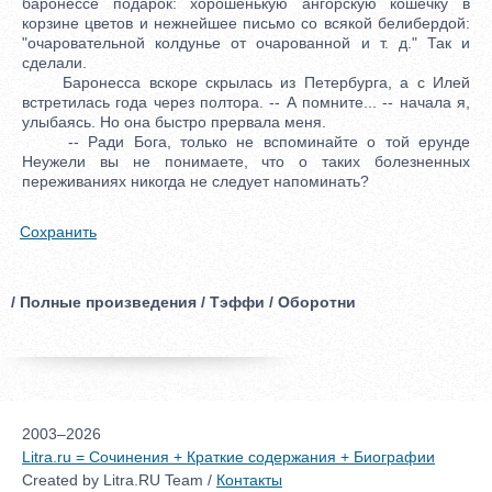
баронессе подарок: хорошенькую ангорскую кошечку в
корзине цветов и нежнейшее письмо со всякой белибердой:
"очаровательной колдунье от очарованной и т. д." Так и
сделали.
Баронесса вскоре скрылась из Петербурга, а с Илей
встретилась года через полтора. -- А помните... -- начала я,
улыбаясь. Но она быстро прервала меня.
-- Ради Бога, только не вспоминайте о той ерунде
Неужели вы не понимаете, что о таких болезненных
переживаниях никогда не следует напоминать?
Сохранить
/ Полные произведения / Тэффи / Оборотни
2003–2026
Litra.ru = Сочинения + Краткие содержания + Биографии
Created by Litra.RU Team /
Контакты