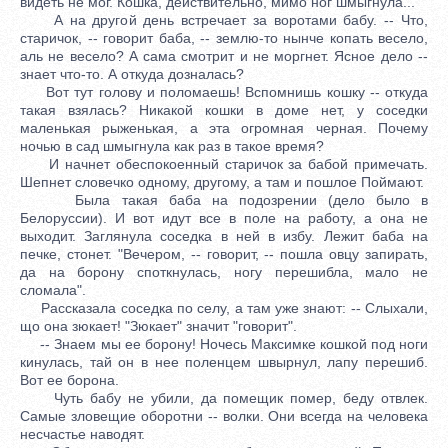
видеть не мог. Кошка, действительно, мимо ног шмыгнула...
А на другой день встречает за воротами бабу. -- Что,
старичок, -- говорит баба, -- землю-то нынче копать весело,
аль не весело? А сама смотрит и не моргнет. Ясное дело --
знает что-то. А откуда дозналась?
Вот тут голову и поломаешь! Вспомнишь кошку -- откуда
такая взялась? Никакой кошки в доме нет, у соседки
маленькая рыженькая, а эта огромная черная. Почему
ночью в сад шмыгнула как раз в такое время?
И начнет обеспокоенный старичок за бабой примечать.
Шепнет словечко одному, другому, а там и пошлое Поймают.
Была такая баба на подозрении (дело было в
Белоруссии). И вот идут все в поле на работу, а она не
выходит. Заглянула соседка в ней в избу. Лежит баба на
печке, стонет. "Вечером, -- говорит, -- пошла овцу запирать,
да на борону споткнулась, ногу перешибла, мало не
сломала".
Рассказала соседка по селу, а там уже знают: -- Слыхали,
що она зюкает! "Зюкает" значит "говорит".
-- Знаем мы ее борону! Ночесь Максимке кошкой под ноги
кинулась, тай он в нее поленцем швырнул, лапу перешиб.
Вот ее борона.
Чуть бабу не убили, да помещик помер, беду отвлек.
Самые зловещие оборотни -- волки. Они всегда на человека
несчастье наводят.