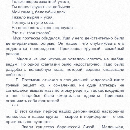
Только шорох закатный умолк,
Ты пошел кружить за добычею --
Мой самец, белозубый волк.
Тяжело ныряя и ухая,
Потянула к луне сова.
На песке встала тень остроухая --
Это ты, твоя голова".
Муж поэтессы обиделся. Уши у него действительно были
дегенеративные, острые. Он нашел, что опубликовать его
недостатки непорядочно. Произошел крупный, семейный
разлад.
Многим из нас искренне хотелось слетать на шабаш
ведьм. Но одной фантазии было недостаточно. Надо было
раздобыть волшебную мазь, которой ведьмы смазывали
себе тело.
П. Потемкин отыскал в специальной колдовской книге
точный рецепт, но, к сожалению, ни один аптекарь не
соглашался выдать мазь по этому рецепту, так как входящие
в нее снадобья были смертельно ядовиты. Пришлось
ограничить себя фантазией.
* * *
В этот самый период наших демонических настроений
появилось в наших кругах -- скорее в периферии -- очень
оригинальное существо.
Звали существо баронессой Лизой . Маленькая,