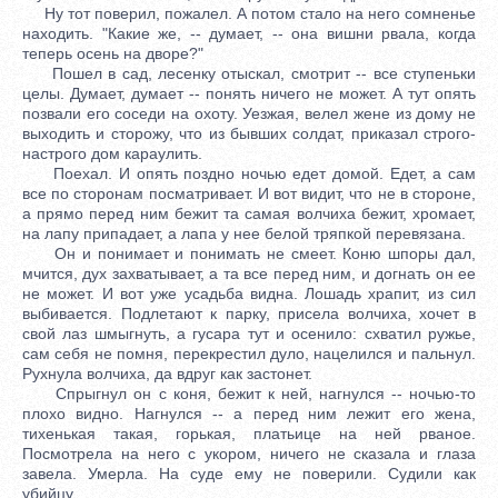
Ну тот поверил, пожалел. А потом стало на него сомненье
находить. "Какие же, -- думает, -- она вишни рвала, когда
теперь осень на дворе?"
Пошел в сад, лесенку отыскал, смотрит -- все ступеньки
целы. Думает, думает -- понять ничего не может. А тут опять
позвали его соседи на охоту. Уезжая, велел жене из дому не
выходить и сторожу, что из бывших солдат, приказал строго-
настрого дом караулить.
Поехал. И опять поздно ночью едет домой. Едет, а сам
все по сторонам посматривает. И вот видит, что не в стороне,
а прямо перед ним бежит та самая волчиха бежит, хромает,
на лапу припадает, а лапа у нее белой тряпкой перевязана.
Он и понимает и понимать не смеет. Коню шпоры дал,
мчится, дух захватывает, а та все перед ним, и догнать он ее
не может. И вот уже усадьба видна. Лошадь храпит, из сил
выбивается. Подлетают к парку, присела волчиха, хочет в
свой лаз шмыгнуть, а гусара тут и осенило: схватил ружье,
сам себя не помня, перекрестил дуло, нацелился и пальнул.
Рухнула волчиха, да вдруг как застонет.
Спрыгнул он с коня, бежит к ней, нагнулся -- ночью-то
плохо видно. Нагнулся -- а перед ним лежит его жена,
тихенькая такая, горькая, платьице на ней рваное.
Посмотрела на него с укором, ничего не сказала и глаза
завела. Умерла. На суде ему не поверили. Судили как
убийцу.