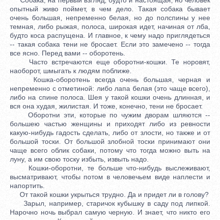
опытный живо поймет, в чем дело. Такая собака бывает
очень большая, непременно белая, но до полспины у нее
темная, либо рыжая, полоса, широкая идет, начиная от лба,
будто коса распущена. И главное, к чему надо приглядеться
-- такая собака тени не бросает. Если это замечено -- тогда
все ясно. Перед вами -- оборотень.
Часто встречаются еще оборотни-кошки. Те норовят,
наоборот, шмыгать к людям поближе.
Кошка-оборотень всегда очень большая, черная и
непременно с отметиной: либо лапа белая (это чаще всего),
либо на спине полоса. Шея у такой кошки очень длинная, и
вся она худая, жилистая. И тоже, конечно, тени не бросает.
Оборотни эти, которые по чужим дворам шляются --
большею частью женщины и приходят либо из ревности
какую-нибудь гадость сделать, либо от злости, но также и от
большой тоски. От большой злобной тоски принимают они
чаще всего облик собаки, потому что тогда можно выть на
луну, а им свою тоску избыть, извыть надо.
Кошки-оборотни, те больше что-нибудь выслеживают,
высматривают, чтобы потом в человечьем виде наплести и
напортить.
От такой кошки укрыться трудно. Да и придет ли в голову?
Зарыл, например, старичок кубышку в саду под липкой.
Нарочно ночь выбрал самую черную. И знает, что никто его