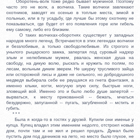
Оборотень-волк тоже редко бывает мужчиной. Поэтому
часто это не волк, а волчиха. Такие волчихи завлекают
охотников, заводят их осенью в топлые места, зимой в
полынью, или в ту усадьбу, где лучше бы этому охотнику не
показываться, где будет от его появления горе или гибель
ему самому, либо его близким.
О таких волчихах-оборотнях существует у западных
народов много легенд. Встречаются в этих легендах волчихи
и беззлобивые, а только свободолюбивые. Из строгого и
унылого рыцарского замка, запертая под суровый надзор
злым и нелюбимым мужем, рвалась женская душа на
свободу, на дикую волю, рыскать и кружить по полям, по
лесам, вольным диким зверем. Не шкурку трусливого зайца
или осторожной лисы и даже не сильного, но добродушного
медведя выбирала себе ее рвущаяся из гнета фантазия, а
именно клыки, когти, могучую злую силу, быстрые ноги,
зловещий вой. Именно это и было любо душе запертой --
вырваться, к месту прикованной -- бежать, мчаться
безудержно, запуганной -- пугать, загубленной -- мстить и
губить.
* * *
Была я когда-то в гостях у друзей. Купили они именье у
купца. Купец владел этим имением недолго, отстроил новый
дом, почти там и не жил и решил продать. Думал было
пустить дом под дачников на лето, но место было глухое, не