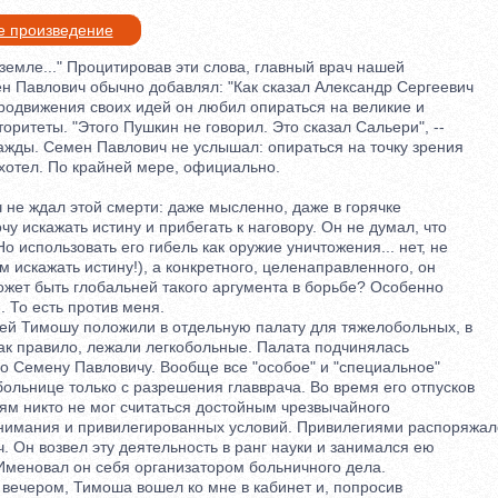
е произведение
емле..." Процитировав эти слова, главный врач нашей
авлович обычно добавлял: "Как сказал Александр Сергеевич
движения своих идей он любил опираться на великие и
итеты. "Этого Пушкин не говорил. Это сказал Сальери", --
ды. Семен Павлович не услышал: опираться на точку зрения
тел. По крайней мере, официально.
не ждал этой смерти: даже мысленно, даже в горячке
 искажать истину и прибегать к наговору. Он не думал, что
использовать его гибель как оружие уничтожения... нет, не
искажать истину!), а конкретного, целенаправленного, он
ет быть глобальней такого аргумента в борьбе? Особенно
 То есть против меня.
 Тимошу положили в отдельную палату для тяжелобольных, в
ак правило, лежали легкобольные. Палата подчинялась
Семену Павловичу. Вообще все "особое" и "специальное"
льнице только с разрешения главврача. Во время его отпусков
м никто не мог считаться достойным чрезвычайного
мания и привилегированных условий. Привилегиями распоряжал
Он возвел эту деятельность в ранг науки и занимался ею
еновал он себя организатором больничного дела.
ечером, Тимоша вошел ко мне в кабинет и, попросив