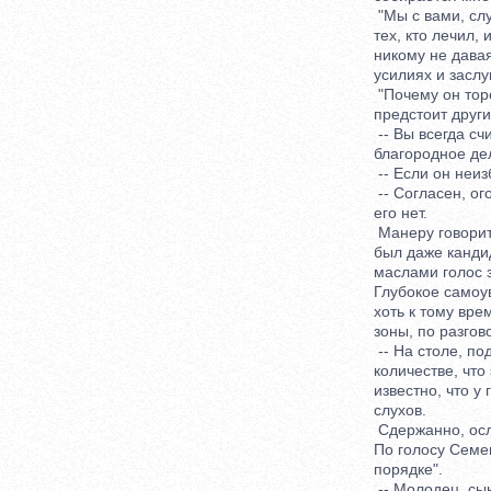
"Мы с вами, служ
тех, кто лечил, и
никому не давая 
усилиях и заслуг
"Почему он торопи
предстоит других 
-- Вы всегда счит
благородное дело
-- Если он неизб
-- Согласен, огов
его нет.
Манеру говорить 
был даже кандида
маслами голос за
Глубокое самоува
хоть к тому врем
зоны, по разговор
-- На столе, под
количестве, что 
известно, что у г
слухов.
Сдержанно, ослаб
По голосу Семена
порядке".
-- Молодец, сын! 