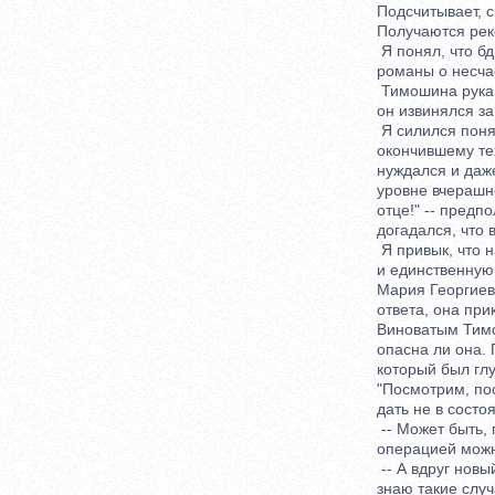
Подсчитывает, ско
Получаются рек
Я понял, что бди
романы о несчаст
Тимошина рука ос
он извинялся за 
Я силился понять
окончившему техни
нуждался и даже т
уровне вчерашнего
отце!" -- предпол
догадался, что в 
Я привык, что на
и единственную н
Мария Георгиевна
ответа, она прикл
Виноватым Тимош
опасна ли она. П
который был глуб
"Посмотрим, посм
дать не в состоя
-- Может быть, по
операцией можно 
-- А вдруг новый 
знаю такие случаи