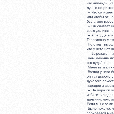
что аппендицит т
лучше не рисков
-- Что он имеет в
или чтобы от нее 
была мне извест
-- Он считает ее
свою деликатност
-- А сердце его 
Георгиевна мета
Но отец Тимоши н
что у него нет н
-- Вырезать -- и 
Чем меньше люби
его судьбы.
Меня вызвал к с
Взгляд у него был
он так широко рас
духового оркестр
парадов и шеств
-- Не пора ли уж
избавить людей о
дальняя, некомфо
Если мы с вами с
Было похоже, что
собирается мне 