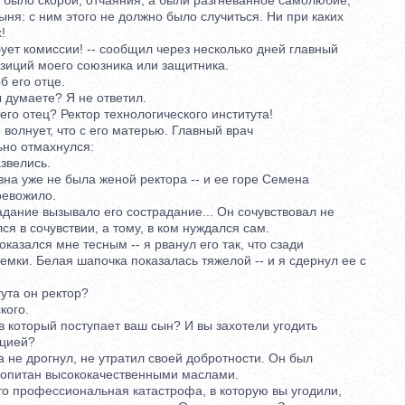
было скорби, отчаяния, а были разгневанное самолюбие,
я: с ним этого не должно было случиться. Ни при каких
!
ет комиссии! -- сообщил через несколько дней главный
зиций моего союзника или защитника.
 его отце.
 думаете? Я не ответил.
его отец? Ректор технологического института!
олнует, что с его матерью. Главный врач
о отмахнулся:
звелись.
 уже не была женой ректора -- и ее горе Семена
евожило.
ние вызывало его сострадание... Он сочувствовал не
я в сочувствии, а тому, в ком нуждался сам.
азался мне тесным -- я рванул его так, что сзади
ки. Белая шапочка показалась тяжелой -- и я сдернул ее с
ута он ректор?
кого.
 который поступает ваш сын? И вы захотели угодить
цией?
не дрогнул, не утратил своей добротности. Он был
питан высококачественными маслами.
о профессиональная катастрофа, в которую вы угодили,