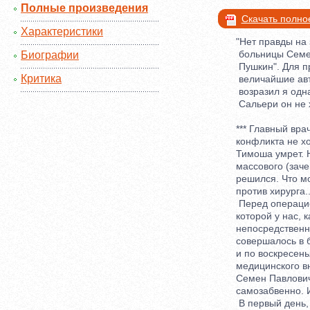
Полные произведения
Скачать полно
Характеристики
"Нет правды на з
больницы Семен П
Биографии
Пушкин". Для про
Критика
величайшие автор
возразил я однаж
Сальери он не хо
*** Главный врач 
конфликта не хочу
Тимоша умрет. Но 
массового (зачем 
решился. Что мож
против хирурга...
Перед операцией
которой у нас, к
непосредственно 
совершалось в бо
и по воскресенья
медицинского вни
Семен Павлович. 
самозабвенно. Им
В первый день, в