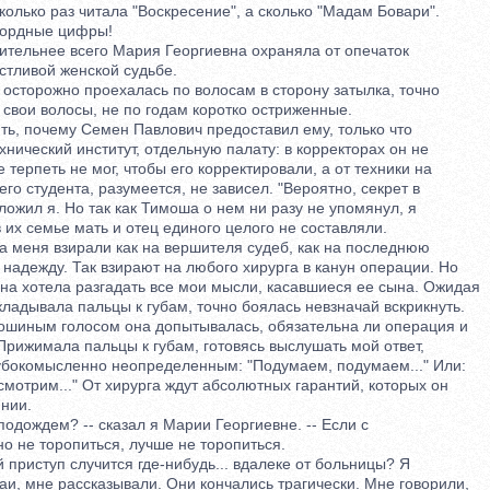
лько раз читала "Воскресение", а сколько "Мадам Бовари".
ордные цифры!
тельнее всего Мария Георгиевна охраняла от опечаток
ливой женской судьбе.
торожно проехалась по волосам в сторону затылка, точно
свои волосы, не по годам коротко остриженные.
, почему Семен Павлович предоставил ему, только что
ческий институт, отдельную палату: в корректорах он не
ерпеть не мог, чтобы его корректировали, а от техники на
 студента, разумеется, не зависел. "Вероятно, секрет в
ожил я. Но так как Тимоша о нем ни разу не упомянул, я
их семье мать и отец единого целого не составляли.
 меня взирали как на вершителя судеб, как на последнюю
адежду. Так взирают на любого хирурга в канун операции. Но
 хотела разгадать все мои мысли, касавшиеся ее сына. Ожидая
адывала пальцы к губам, точно боялась невзначай вскрикнуть.
иным голосом она допытывалась, обязательна ли операция и
рижимала пальцы к губам, готовясь выслушать мой ответ,
окомысленно неопределенным: "Подумаем, подумаем..." Или:
отрим..." От хирурга ждут абсолютных гарантий, которых он
нии.
дождем? -- сказал я Марии Георгиевне. -- Если с
не торопиться, лучше не торопиться.
приступ случится где-нибудь... вдалеке от больницы? Я
, мне рассказывали. Они кончались трагически. Мне говорили,