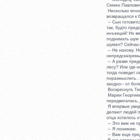
Семен Павлович. -
Несколько мгнове
возвращался к б
-- Сын готовится 
так, будто предс
инъекций! Но верн
поднимать шум по
шумел? Сейчас-т
-- Не нахожу. Но
непредсказуемы
-- А разве предс
лесу? Или где-ниб
тогда поведет се
поразмыслить... 
заодно-- от болей
Воскреснуть Тим
Марии Георгиевны
передвигалась, д
Я впервые увидел
делают людей пох
отца хотелось отп
-- Это вам не про
-- Я понимаю.
-- Вам еще предст