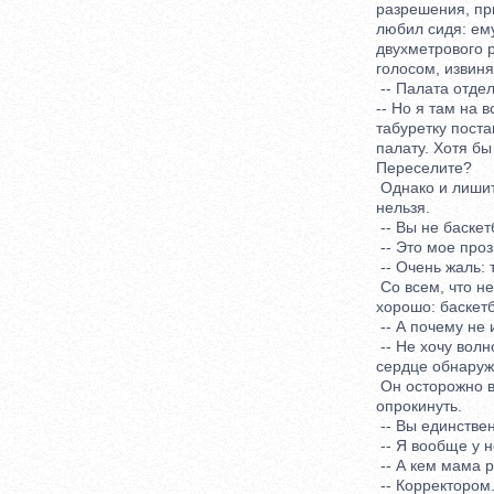
разрешения, присе
любил сидя: ему 
двухметрового ро
голосом, извиняю
-- Палата отдельн
-- Но я там на вс
табуретку постави
палату. Хотя бы в
Переселите?
Однако и лишить
нельзя.
-- Вы не баскетб
-- Это мое прозви
-- Очень жаль: т
Со всем, что не 
хорошо: баскетбо
-- А почему не 
-- Не хочу волно
сердце обнаружил
Он осторожно выт
опрокинуть.
-- Вы единствен
-- Я вообще у н
-- А кем мама р
-- Корректором. У