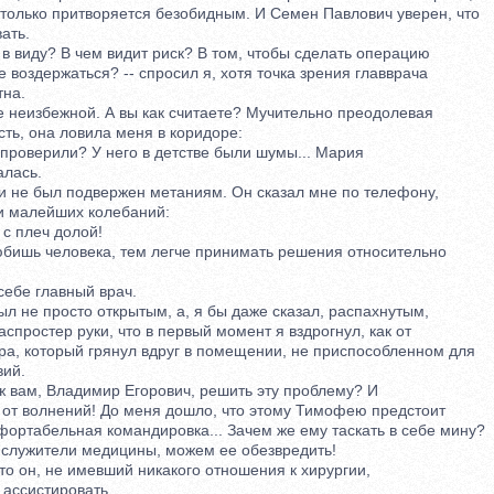
олько притворяется безобидным. И Семен Павлович уверен, что
ать.
 виду? В чем видит риск? В том, чтобы сделать операцию
воздержаться? -- спросил я, хотя точка зрения главврача
на.
 неизбежной. А вы как считаете? Мучительно преодолевая
ь, она ловила меня в коридоре:
проверили? У него в детстве были шумы... Мария
лась.
е был подвержен метаниям. Он сказал мне по телефону,
и малейших колебаний:
с плеч долой!
шь человека, тем легче принимать решения относительно
ебе главный врач.
 не просто открытым, а, я бы даже сказал, распахнутым,
простер руки, что в первый момент я вздрогнул, как от
а, который грянул вдруг в помещении, не приспособленном для
ий.
 вам, Владимир Егорович, решить эту проблему? И
т волнений! До меня дошло, что этому Тимофею предстоит
ртабельная командировка... Зачем же ему таскать в себе мину?
лужители медицины, можем ее обезвредить!
 он, не имевший никакого отношения к хирургии,
ассистировать.