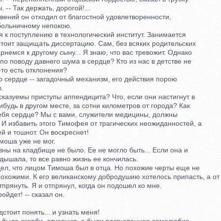
- Так держать, дорогой!...
ний он отходил от благостной удовлетворенности,
ольничному непокою.
к поступлению в технологический институт. Занимается
тоит защищать диссертацию. Сам, без всяких родительских
емся к другому сыну... Я знаю, что вас тревожит. Однако
 поводу давнего шума в сердце? Кто из нас в детстве не
о есть отклонения?
 сердце -- загадочный механизм, его действия порою
.
казуемы приступы аппендицита? Что, если они настигнут в
удь в другом месте, за сотни километров от города? Как
бя сердце? Мы с вами, служители медицины, должны
И избавить этого Тимофея от трагических неожиданностей, а
 и тошнот. Он воскреснет!
оша уже не мог.
 на кладбище не было. Ее не могло быть... Если она и
ышала, то все равно жизнь ее кончилась.
, что лицом Тимоша был в отца. Но похожие черты еще не
ожими. К его великанскому добродушию хотелось припасть, а от
рянуть. Я и отпрянул, когда он подошел ко мне.
йдет! -- сказал он.
оит понять... и узнать меня!