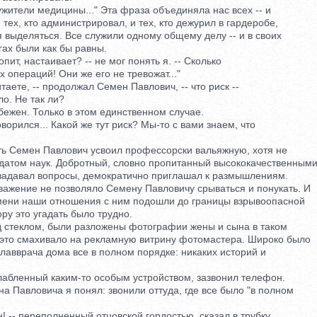
ители медицины..." Эта фраза объединяла нас всех -- и
 тех, кто администрировал, и тех, кто дежурил в гардеробе,
выделяться. Все служили одному общему делу -- и в своих
ах были как бы равны.
т, настаивает? -- не мог понять я. -- Сколько
операций! Они же его не тревожат..."
аете, -- продолжал Семен Павлович, -- что риск --
. Не так ли?
ежен. Только в этом единственном случае.
орился... Какой же тут риск? Мы-то с вами знаем, что
Семен Павлович усвоил профессорски вальяжную, хотя не
том наук. Добротный, словно пропитанный высококачественным
давал вопросы, демократично приглашал к размышлениям.
жение не позволяло Семену Павловичу срываться и понукать. И
ени наши отношения с ним подошли до границы взрывоопасной
у это угадать было трудно.
 стеклом, были разложены фотографии жены и сына в таком
это смахивало на рекламную витрину фотомастера. Широко было
лавврача дома все в полном порядке: никаких историй и
ленный каким-то особым устройством, зазвонил телефон.
 Павловича я понял: звонили оттуда, где все было "в полном
-- переполненный отцовской гордостью, сказал в трубку