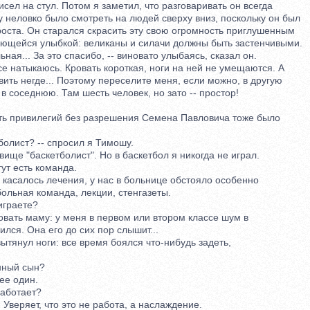
л на стул. Потом я заметил, что разговаривать он всегда
неловко было смотреть на людей сверху вниз, поскольку он был
ста. Он старался скрасить эту свою огромность приглушенным
щейся улыбкой: великаны и силачи должны быть застенчивыми.
ая... За это спасибо, -- виновато улыбаясь, сказал он.
е натыкаюсь. Кровать короткая, ноги на ней не умещаются. А
ть негде... Поэтому переселите меня, если можно, в другую
 соседнюю. Там шесть человек, но зато -- простор!
 привилегий без разрешения Семена Павловича тоже было
олист? -- спросил я Тимошу.
ще "баскетболист". Но в баскетбол я никогда не играл.
ут есть команда.
касалось лечения, у нас в больнице обстояло особенно
льная команда, лекции, стенгазеты.
играете?
вать маму: у меня в первом или втором классе шум в
ся. Она его до сих пор слышит...
янул ноги: все время боялся что-нибудь задеть,
ный сын?
ее один.
аботает?
веряет, что это не работа, а наслаждение.