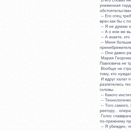
В его словах не 
униженная гордын
обстоятельствах
-- Его отец требу
врач как бы с по
-- Я не думаю об
-- А о ком же вы
-- А знаете, кто 
-- Меня больше в
пренебрежительн
-- Они давно ра
Мария Георгиевна
Павловича не тр
Вообще не страда
тому, кто нуждалс
И вдруг халат пок
разлетелись тесем
головы.
-- Какого инстит
-- Технологичес
-- Того самого, в
ректору... опера
Голос главврача 
по-прежнему про
-- Я убежден, чт