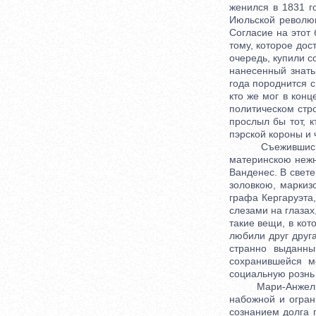
женился в 1831 г
Июльской революц
Согласие на этот
тому, которое дос
очередь, купили с
нанесенный знать
года породнится с
кто же мог в кон
политическом стр
прослыл бы тот, 
пэрской короны и ч
Съежившись в н
материнскою нежн
Ванденес. В свете
золовкою, маркиз
графа Кергаруэта,
слезами на глазах
такие вещи, в кот
любили друг друга
странно выданны
сохранившейся м
социальную рознь 
Мари-Анжелика 
набожной и огран
сознанием долга 