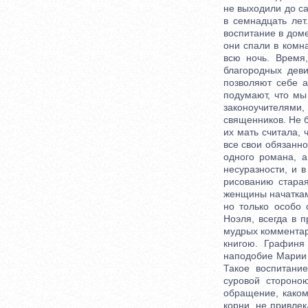
не выходили до са
в семнадцать лет
воспитание в доме
они спали в комн
всю ночь. Время
благородных деви
позволяют себе а
подумают, что мы
законоучителями
священников. Не 
их мать считала, 
все свои обязанн
одного романа, 
несуразности, и 
рисованию старая
женщины начаткам
но только особо 
Ноэля, всегда в п
мудрых комментар
книгою. Графиня
наподобие Марии 
Такое воспитани
суровой стороно
обращение, каком
корни, не привле