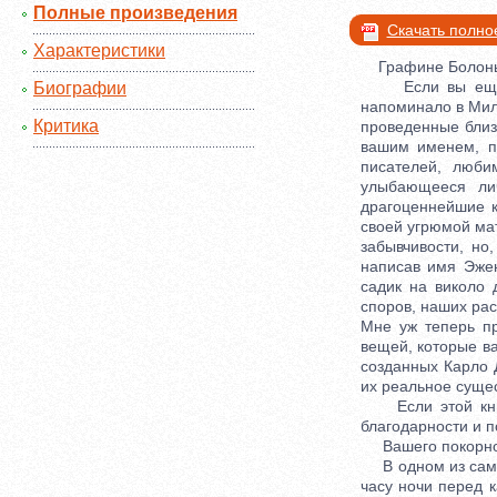
Полные произведения
Скачать полно
Характеристики
Графине Болоньи
Если вы еще пом
Биографии
напоминало в Мила
Критика
проведенные близ 
вашим именем, п
писателей, люби
улыбающееся ли
драгоценнейшие к
своей угрюмой мат
забывчивости, но
написав имя Эже
садик на виколо 
споров, наших рас
Mне уж теперь п
вещей, которые ва
созданных Карло Д
их реальное сущес
Если этой книге
благодарности и 
Вашего покорного
В одном из самых
часу ночи перед 