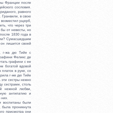
эры Франции после
ейского сословия.
риданого, равного
. Гранвили, в свою
к возместил ущерб,
ть, что через три
 бы от невесты, но
после 1830 года в
нции? Сумасшедшим
 он лишится своей
 г-жа дю Тийе с
графини Феликс де
утать графини с ее
ом богатой вдовой
 платок в руке, со
ерила г-же дю Тийе
А эти сестры нежно
ду сестрами, столь
ой нежной любви,
мную антипатию и
 них.
 воспитаны были
, была проникнута
ого присмотра они