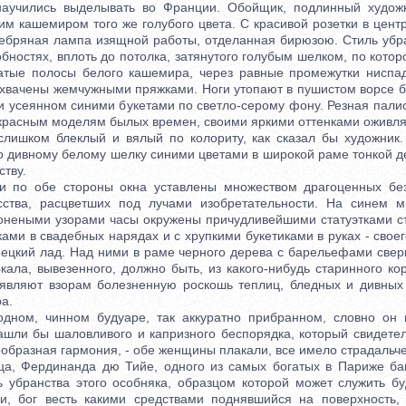
научились выделывать во Франции. Обойщик, подлинный художн
им кашемиром того же голубого цвета. С красивой розетки в цент
ребряная лампа изящной работы, отделанная бирюзою. Стиль убр
ностях, вплоть до потолка, затянутого голубым шелком, по кото
чатые полосы белого кашемира, через равные промежутки ниспа
ехвачены жемчужными пряжками. Ноги утопают в пушистом ворсе б
 и усеянном синими букетами по светло-серому фону. Резная пал
красным моделям былых времен, своими яркими оттенками оживля
 слишком блеклый и вялый по колориту, как сказал бы художник.
о дивному белому шелку синими цветами в широкой раме тонкой д
тву.
 обе стороны окна уставлены множеством драгоценных без
усства, расцветших под лучами изобретательности. На синем 
онеными узорами часы окружены причудливейшими статуэтками ст
ми в свадебных нарядах и с хрупкими букетиками в руках - свое
ецкий лад. Над ними в раме черного дерева с барельефами свер
кала, вывезенного, должно быть, из какого-нибудь старинного ко
являют взорам болезненную роскошь теплиц, бледных и дивных
а.
, чинном будуаре, так аккуратно прибранном, словно он 
ашли бы шаловливого и капризного беспорядка, который свидетель
образная гармония, - обе женщины плакали, все имело страдальче
Фердинанда дю Тийе, одного из самых богатых в Париже бан
 убранства этого особняка, образцом которой может служить бу
и, бог весть какими средствами поднявшийся на поверхность,