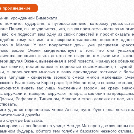
е произведение
ни, урожденной Вимеркати
ните, сударыня, о путешественнике, которому удовольств
не Париж, вы не удивитесь, что, в знак признательности за многи
вас, он подносит вам одну из своих повестей и просит оказать 
одобно тому как имя это покровительствовало повестям одною
мого в Милан: У вас подрастает дочь, уже расцветая красот
чико вашей Эжени свидетельствует о том, что она унаслед
ачества женщины и что детство ее озарено тем счастьем, каког
ери другая Эжени, выведенная в этой повести. Французов обвиня
, как видите, постоянством и верностью воспоминания, я сущий 
ни, я переносился мыслью в вашу прохладную гостиную с белы
деи Капучши - свидетель звонкого смеха милой маленькой Эже
сказов. Вы покинули Корсо ради Тре Монастери, я совсем не знаю, 
риходится видеть вас лишь мысленным взором, не среди знако
с окружали и, наверно, окружают теперь, а как один из прекрасны
ольчи, Рафаэлем, Тицианом, Аллори и столь далеких от нас, что
твовать.
 удастся перенестись через Альпы, пусть будет она доказате
почтительной дружбы
 слуги де Бальзака.
 красивых особняков на улице Нев-де-Матюрен две женщины си
камином будуара, обитого тем голубым бархатом нежного отлива, 