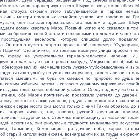
девушкам, двум сердцам, расцветшим под снегом материнской с
обстоятельство характеризует всего Шмуке и все детство обеих 
ная старуха открыли этого заблудившегося в Париже немца
ва лишь матери почтенных семейств узнали, что графиня де Гр
 музыки, они все заинтересовались его именем и адресом. Шму
ридцати домах квартала Марэ. Поздний успех его сказался в том
ми из бронзированной стали и волосяными стельками и чаще ста
 простодушная веселость, которую слишком долго подавлял
. Он стал отпускать остроты вроде такой, например: "Суддарини
в Париже". Это значило, что грязные накануне улицы просохли н
ту фразу на уморительном германо-галльском наречии. И,
вум ангелам такую своего рода незабудку, Vergissmeinnicht, выбр
н обезоруживал их насмешливость лукаво-глубокомысленным вы
 когда вызывал улыбку на устах своих учениц, тяжесть жизни которых
латься смешным, не будь он смешон по природе; но душа е
сть самым избитым шуткам, - согласно удачному выражению покой
тить даже грязь своею небесной улыбкою. Следуя одному из благ
питания, обе Марии почтительно провожали учителя до дверей
и ему несколько ласковых слов, радуясь возможности осчастливит
женской сердечности они могли только с ним! Таким образом, до 
их второю жизнью; так, говорят, русский крестьянин прини
 а жизнь - за дурной сон. Стремясь найти защиту от мелочей, грози
дей аскетизма, они ринулись в трудности музыкального искусств
ия, Гармония, Композиция, три дочери неба, хором которы
й старый католический фавн, вознаградили их за труды и скраси