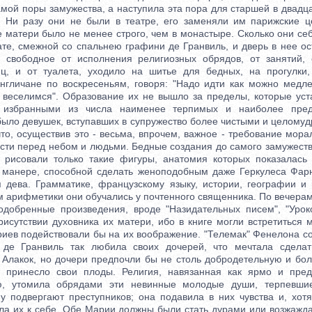
мой поры замужества, а наступила эта пора для старшей в двадц
. Ни разу они не были в театре, его заменяли им парижские ц
 матери было не менее строго, чем в монастыре. Сколько они се
ате, смежной со спальнею графини де Гранвиль, и дверь в нее ос
, свободное от исполнения религиозных обрядов, от занятий, 
ц, и от туалета, уходило на шитье для бедных, на прогулки,
нгличане по воскресеньям, говоря: "Надо идти как можно медл
 веселимся". Образование их не вышло за пределы, которые ус
, избранными из числа наименее терпимых и наиболее пре
было девушек, вступавших в супружество более чистыми и целомуд
что, осуществив это - весьма, впрочем, важное - требование мор
ости перед небом и людьми. Бедные создания до самого замужеств
а рисовали только такие фигуры, анатомия которых показалась
в манере, способной сделать женоподобным даже Геркулеса Фарн
 дева. Грамматике, французскому языку, истории, географии 
 арифметики они обучались у почтенного священника. По вечерам 
одобренные произведения, вроде "Назидательных писем", "Урок
рисутствии духовника их матери, ибо в книге могли встретиться 
иев подействовали бы на их воображение. "Телемак" Фенелона с
 де Гранвиль так любила своих дочерей, что мечтала сделат
Алакок, но дочери предпочли бы не столь добродетельную и бол
е принесло свои плоды. Религия, навязанная как ярмо и пред
ю, утомила обрядами эти невинные молодые души, терпевш
у подвергают преступников; она подавила в них чувства и, хотя
кла их к себе. Обе Марии должны были стать дурами или возжажда