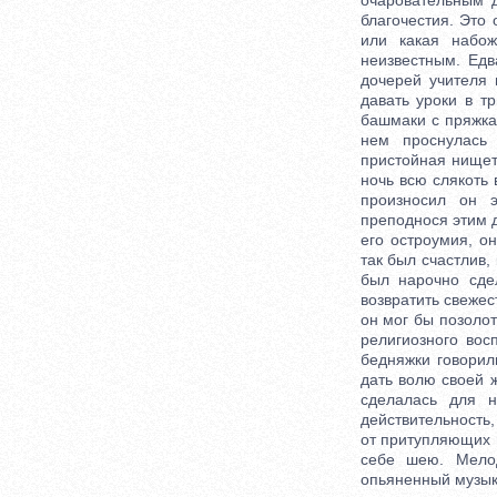
очаровательным 
благочестия. Это 
или какая набож
неизвестным. Ед
дочерей учителя
давать уроки в т
башмаки с пряжка
нем проснулась
пристойная нищета
ночь всю слякоть 
произносил он э
преподнося этим д
его остроумия, о
так был счастлив,
был нарочно сде
возвратить свеже
он мог бы позоло
религиозного вос
бедняжки говорил
дать волю своей 
сделалась для н
действительность,
от притупляющих и
себе шею. Мелод
опьяненный музыко