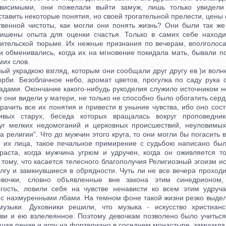
ависимыми, они пожелали выйти замуж, лишь только увидели
тавить некоторые понятия, но своей трогательной прелести, цены 
венной чистоты, как могли они понять жизнь? Они были так ж
лишены опыта для оценки счастья. Только в самих себе наход
дительской тюрьме. Их нежные признания по вечерам, вполголоса
и обменивались, когда их на мгновение покидала мать, бывали 
мих слов.
украдкою взгляд, которым они сообщали друг другу ев )и волн
орби. Безоблачное небо, аромат цветов, прогулка по саду рука 
адами. Окончание какого-нибудь рукоделия служило источником н
 они видели у матери, не только не способно было обогатить серд
ачить все их понятия и привести в уныние чувства, ибо оно сос
ливых старух, беседа которых вращалась вокруг проповедни
руг мелких недомоганий и церковных происшествий, неуловимы
га религии". Что до мужчин этого круга, то они могли бы погасить
 их лица, такое печальное примирение с судьбою написано был
зраста, когда мужчина угрюм и удручен, когда он оживляется т
тому, что касается телесного благополучия Религиозный эгоизм и
лгу и замкнувшиеся в обрядности. Чуть ли не все вечера проходи
евочки, словно объявленные вне закона этим синедрионом,
огость, ловили себя на чувстве ненависти ко всем этим удру
 с нахмуренными лбами. На темном фоне такой жизни резко выдел
музыки. Духовники решили, что музыка - искусство христианс
кви и ею взлелеянное. Поэтому девочкам позволено было учиться
вшая пение и игру на фортепиано в соседнем монастыре, замучила