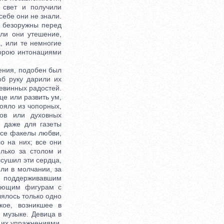
 свет и получили
себе они не знали.
е безоружны перед
или они утешение,
, или те немногие
порою интонациями
ения, подобен был
об руку дарили их
евинных радостей.
це или развить ум,
тояло из чопорных,
ков или духовных
х даже для газеты
 все факелы любви,
о на них; все они
олько за столом и
ссушил эти сердца,
ли в молчании, за
 поддерживавшим
чающим фигурам с
ялось только одно
кое, возникшее в
 музыке. Девица в
 их упражнениями.