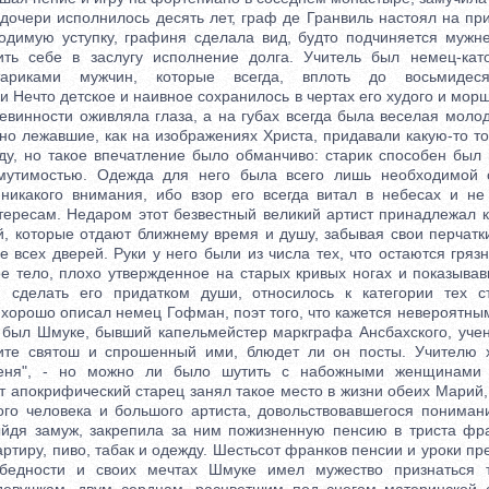
 дочери исполнилось десять лет, граф де Гранвиль настоял на пр
одимую уступку, графиня сделала вид, будто подчиняется мужн
ить себе в заслугу исполнение долга. Учитель был немец-кат
ариками мужчин, которые всегда, вплоть до восьмидеся
 Нечто детское и наивное сохранилось в чертах его худого и мор
невинности оживляла глаза, а на губах всегда была веселая моло
но лежавшие, как на изображениях Христа, придавали какую-то т
иду, но такое впечатление было обманчиво: старик способен был 
мутимостью. Одежда для него была всего лишь необходимой 
икакого внимания, ибо взор его всегда витал в небесах и не
ересам. Недаром этот безвестный великий артист принадлежал к
, которые отдают ближнему время и душу, забывая свои перчатки
е всех дверей. Руки у него были из числа тех, что остаются гря
ое тело, плохо утвержденное на старых кривых ногах и показывав
н сделать его придатком души, относилось к категории тех с
хорошо описал немец Гофман, поэт того, что кажется невероятны
в был Шмуке, бывший капельмейстер маркграфа Ансбахского, уче
ите святош и спрошенный ими, блюдет ли он посты. Учителю х
меня", - но можно ли было шутить с набожными женщинами 
т апокрифический старец занял такое место в жизни обеих Марий,
ого человека и большого артиста, довольствовавшегося понимани
ыйдя замуж, закрепила за ним пожизненную пенсию в триста фр
артиру, пиво, табак и одежду. Шестьсот франков пенсии и уроки пр
бедности и своих мечтах Шмуке имел мужество признаться 