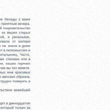
ие беседы с вами
е приятные вечера,
ей покровительство
 из ваших старых
ой, и умненькое,
овала от матери
о не знала в доме
ют в легкомыслии и
итальянец. Часто,
ми стенами или в
ни, наших горячих
как вы тал живете.
мых мне красивых
х женских образов,
 трудно поверить в
льством живейшей
дят в двенадцатом
который только за