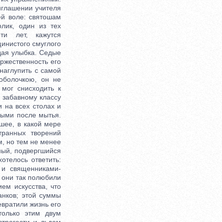
иглашении учителя
ей воле: святошам
олик, один из тех
ти лет, кажутся
щинистого смуглого
дая улыбка. Седые
оржественность его
наглупить с самой
оболочкою, он не
 мог снисходить к
 забавному классу
 на всех столах и
зными после мытья.
шее, в какой мере
транных творений
м, но тем не менее
ный, подвергшийся
отелось ответить:
и священниками-
 они так полюбили
ем искусства, что
анков; этой суммы
евратили жизнь его
только этим двум