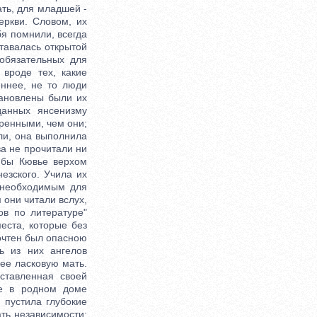
ать, для младшей -
еркви. Словом, их
бя помнили, всегда
тавалась открытой
обязательных для
 вроде тех, какие
еннее, не то люди
тановлены были их
данных янсенизму
ренными, чем они;
али, она выполнила
а не прочитали ни
 бы Кювье верхом
езского. Учила их
и необходимым для
они читали вслух,
ов по литературе"
места, которые без
очтен был опасною
ь из них ангелов
ее ласковую мать.
ставленная своей
ие в родном доме
 пустила глубокие
ть независимости;