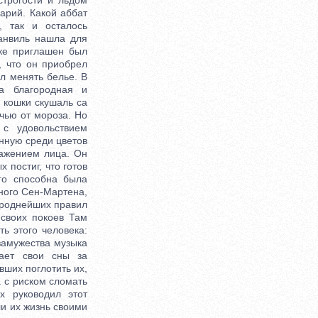
трогости и льдом
Марий. Какой аббат
, так и осталось
анвиль нашла для
ке приглашен был
, что он приобрел
л менять белье. В
а благородная и
, кошки скушаль са
очью от мороза. Но
 с удовольствием
анную среди цветов
ражением лица. Он
 постиг, что готов
го способна была
ного Сен-Мартена,
ороднейших правил
 своих покоев Там
ь этого человека:
замужества музыка
мает свои сны за
вших поглотить их,
а с риском сломать
х руководил этот
ли их жизнь своими