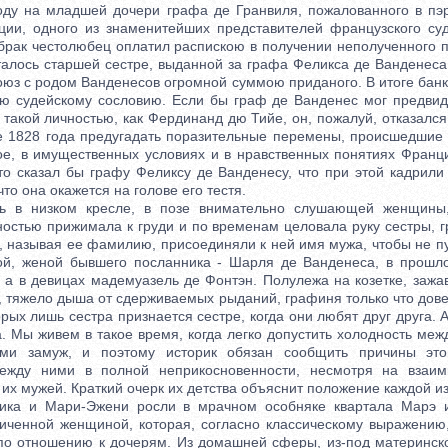
оду на младшей дочери графа де Гранвиля, пожалованного в п
ии, одного из знаменитейших представителей французского суд
 брак честолюбец оплатил распискою в получении неполученного п
талось старшей сестре, выданной за графа Феликса де Ванденеса
оюз с родом Ванденесов огромной суммою приданого. В итоге бан
ю судейскому сословию. Если бы граф де Ванденес мог предвиде
 такой личностью, как Фердинанд дю Тийе, он, пожалуй, отказался
це 1828 года предугадать поразительные перемены, происшедшие 
ое, в имущественных условиях и в нравственных понятиях Фра
кто сказал бы графу Феликсу де Ванденесу, что при этой кадрили
то она окажется на голове его тестя.
изком кресле, в позе внимательно слушающей женщины,
остью прижимала к груди и по временам целовала руку сестры, 
, называя ее фамилию, присоединяли к ней имя мужа, чтобы не п
ой, женой бывшего посланника - Шарля де Ванденеса, в прошл
 а в девицах мадемуазель де Фонтэн. Полулежа на козетке, зажав
, тяжело дыша от сдерживаемых рыданий, графиня только что дов
орых лишь сестра признается сестре, когда они любят друг друга. 
. Мы живем в такое время, когда легко допустить холодность меж
ми замуж, и поэтому историк обязан сообщить причины эт
ежду ними в полной неприкосновенности, несмотря на взаи
их мужей. Краткий очерк их детства объяснит положение каждой из
и Мари-Эжени росли в мрачном особняке квартала Марэ и
иченной женщиной, которая, согласно классическому выражению
по отношению к дочерям. Из домашней сферы, из-под материнск