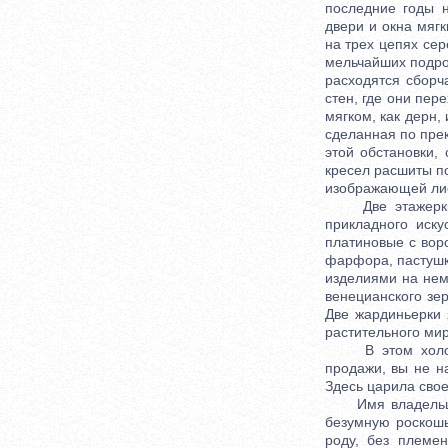
последние годы 
двери и окна мягк
на трех цепях се
мельчайших подроб
расходятся сбор
стен, где они пер
мягком, как дерн,
сделанная по пре
этой обстановки,
кресел расшиты п
изображающей лис
Две этажерки по
прикладного иск
платиновые с вор
фарфора, пастушка
изделиями на нем
венецианского зер
Две жардиньерки 
растительного мир
В этом холодном
продажи, вы не н
Здесь царила свое
Имя владельца, 
безумную роскошь
роду, без племен