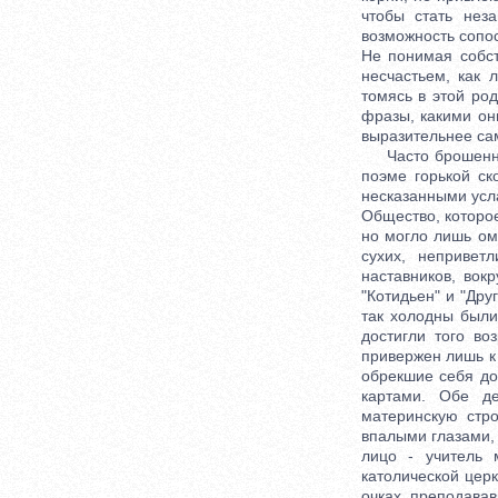
чтобы стать нез
возможность сопос
Не понимая собст
несчастьем, как 
томясь в этой ро
фразы, какими он
выразительнее са
Часто брошенный 
поэме горькой ск
несказанными усл
Общество, которое
но могло лишь омр
сухих, непривет
наставников, вок
"Котидьен" и "Дру
так холодны были
достигли того во
привержен лишь к 
обрекшие себя до
картами. Обе д
материнскую стр
впалыми глазами,
лицо - учитель 
католической цер
очках, преподава