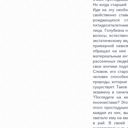
Но когда старшей
Идя на эту необх
свойственно став
рождающихся ст
пятидесятилетними
лица. Голубизна 
волосы, естествен
экстатическому в
примерной невоз
обращал на нее н
материальным инт
рассеянных людей
свои зонтики подл
Словом, его стар
человек способе
природы, которые 
существует. Тако
экзамену в синкл
"Поглядите на 
янсенистами? Это
этого простодушн
каждая из них, в
хватало ему на кв
в рай. В своей 