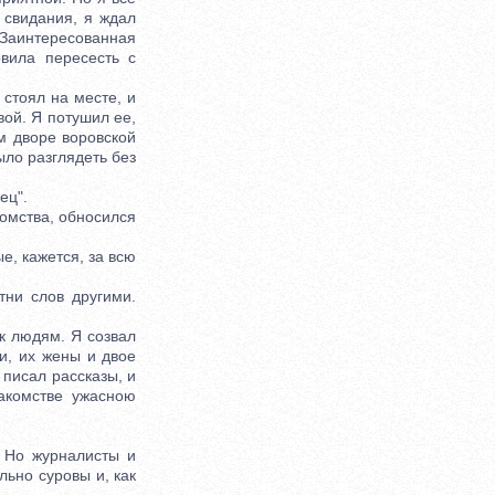
 свидания, я ждал
 Заинтересованная
вила пересесть с
стоял на месте, и
ой. Я потушил ее,
м дворе воровской
ыло разглядеть без
ец".
омства, обносился
е, кажется, за всю
ни слов другими.
к людям. Я созвал
ди, их жены и двое
 писал рассказы, и
акомстве ужасною
 Но журналисты и
ьно суровы и, как