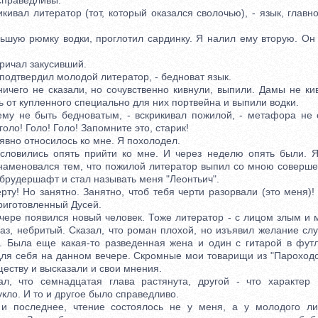
справедливы.
вал литератор (тот, который оказался сволочью), - язык, главн
ю рюмку водки, проглотил сардинку. Я налил ему вторую. Он е
ичал закусивший.
одтвердил молодой литератор, - бедноват язык.
о не сказали, но сочувственно кивнули, выпили. Дамы не кив
ь от купленного специально для них портвейна и выпили водки.
 не быть бедноватым, - вскрикивал пожилой, - метафора не с
голо! Голо! Голо! Запомните это, старик!
вно относилось ко мне. Я похолодел.
вились опять прийти ко мне. И через неделю опять были. Я
наменовался тем, что пожилой литератор выпил со мною соверш
брудершафт и стал называть меня "Леонтьич".
у! Но занятно. Занятно, чтоб тебя черти разорвали (это меня)! 
риготовленный Дусей.
ре появился новый человек. Тоже литератор - с лицом злым и 
аз, небритый. Сказал, что роман плохой, но изъявил желание сл
. Была еще какая-то разведенная жена и один с гитарой в фут
для себя на данном вечере. Скромные мои товарищи из "Пароходс
еству и высказали и свои мнения.
то семнадцатая глава растянута, другой - что характер В
кло. И то и другое было справедливо.
следнее, чтение состоялось не у меня, а у молодого лит