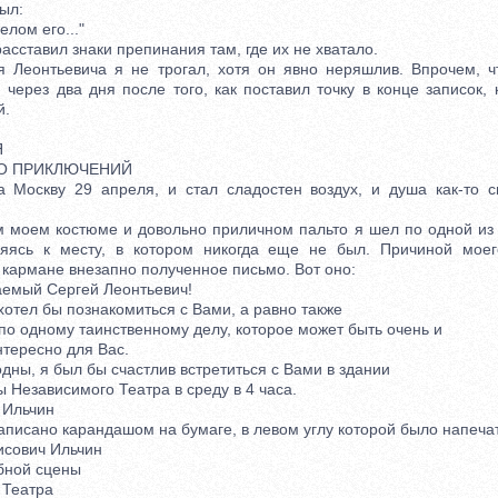
ыл:
ом его..."
сставил знаки препинания там, где их не хватало.
онтьевича я не трогал, хотя он явно неряшлив. Впрочем, чт
 через два дня после того, как поставил точку в конце записок,
й.
Я
ЛО ПРИКЛЮЧЕНИЙ
кву 29 апреля, и стал сладостен воздух, и душа как-то см
оем костюме и довольно приличном пальто я шел по одной из 
ляясь к месту, в котором никогда еще не был. Причиной мое
кармане внезапно полученное письмо. Вот оно:
мый Сергей Леонтьевич!
тел бы познакомиться с Вами, а равно также
 одному таинственному делу, которое может быть очень и
ересно для Вас.
ы, я был бы счастлив встретиться с Вами в здании
езависимого Театра в среду в 4 часа.
Ильчин
сано карандашом на бумаге, в левом углу которой было напеча
сович Ильчин
ной сцены
Театра