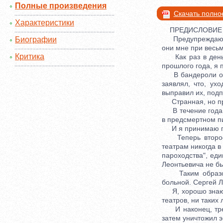
Полные произведения
Скачать полно
Характеристики
ПРЕДИСЛОВИЕ
Предупреждаю чит
Биографии
они мне при весьм
Критика
Как раз в день 
прошлого года, я
В бандероли оказ
заявлял, что, ух
выправил их, подп
Странная, но пр
В течение года я
в предсмертном пи
И я принимаю п
Теперь второе: 
театрам никогда в
пароходства", ед
Леонтьевича не б
Таким образом, 
больной. Сергей 
Я, хорошо знающи
театров, ни таких
И наконец, треть
затем уничтожил 