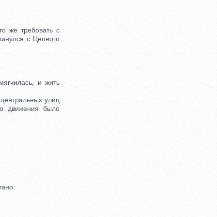
о же требовать с
 кинулся с Цепного
ягчилась, и жить
центральных улиц
го движения было
тано: