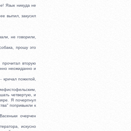
ое! Язык никуда не
е выпил, закусил
али, не говорили,
обака, прошу это
 прочитал вторую
енно неожиданно и
- кричал пожилой,
мефистофельским,
ушать четвертую, и
ляре. Я почерпнул
тва" попривыкли к
асеньки очерчен
ератора, искусно