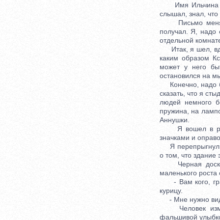
Имя Ильчина я в
слышал, знал, что
Письмо меня чре
получал. Я, надо 
отдельной комнате
Итак, я шел, вды
каким образом Кс
может у него бы
остановился на мы
Конечно, надо был
сказать, что я ст
людей немного б
пружина, на лампо
Аннушки.
Я вошел в резны
значками и оправо
Я перепрыгнул че
о том, что здание
Черная доска с 
маленького роста 
- Вам кого, граж
курицу.
- Мне нужно видет
Человек измени
фальшивой улыбк