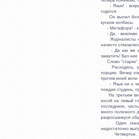
теперь понимаю, 
- Язык! - вскрики
годится.
Он выпил большу
куском колбасы.
- Метафора! - кр
- Да, - вежливо п
Журналисты ничег
начисто отказалис
- Да как же ему
заметить! Без нее 
Слово "старик" я
Расходясь, усло
порцию. Вечер оз
против моей воли 
- Язык ни к черт
поедая студень, п
На третьем вече
косой на левый гл
последнюю, часть
много полезного 
разросшемуся общ
Один сказал, ч
недостаточно выпу
Четвертое, и по