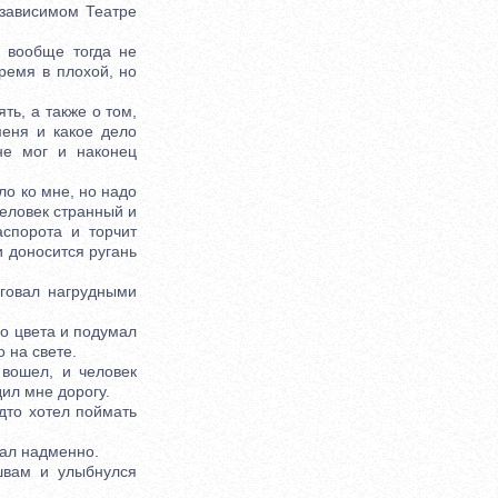
зависимом Театре
 вообще тогда не
время в плохой, но
ь, а также о том,
меня и какое дело
не мог и наконец
ло ко мне, но надо
человек странный и
спорота и торчит
и доносится ругань
говал нагрудными
о цвета и подумал
 на свете.
вошел, и человек
ил мне дорогу.
дто хотел поймать
чал надменно.
вам и улыбнулся