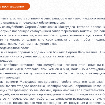
е произведение
ателя, что к сочинению этих записок я не имею никакого отно
а странных и печальных обстоятельствах.
самоубийства Сергея Леонтьевича Максудова, которое произошл
 получил посланную самоубийцей заблаговременно толстейшую бан
ались эти записки, а письмо было удивительного содержания: 
одя из жизни, он дарит мне свои записки с тем, чтобы я, единс
исал своим именем и выпустил в свет.
едсмертная воля!
 наводил справки о родных или близких Сергея Леонтьевича. Тще
сьме - никого у него не осталось на этом свете.
одарок.
сообщаю читателю, что самоубийца никакого отношения ни к д
 жизни не имел, оставаясь тем, чем он и был, маленьким сотрудник
инственный раз выступившим в качестве беллетриста, и то неудач
ыл напечатан.
записки Максудова представляют собою плод его фантазии, 
Леонтьевич страдал болезнью, носящей весьма неприятное названи
й театральную жизнь Москвы, принимаю на себя ручательство в 
 людей, какие выведены в произведении покойного, нигде нет и не б
е и последнее: моя работа над записками выразилась в том, чт
эпиграф, показавшийся мне претенциозным, ненужным и неприятн