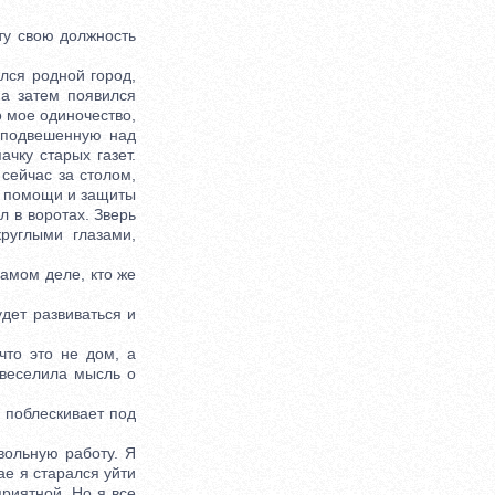
ту свою должность
лся родной город,
 а затем появился
о мое одиночество,
, подвешенную над
ачку старых газет.
 сейчас за столом,
ща помощи и защиты
л в воротах. Зверь
руглыми глазами,
амом деле, кто же
дет развиваться и
то это не дом, а
веселила мысль о
 поблескивает под
ольную работу. Я
ае я старался уйти
приятной. Но я все