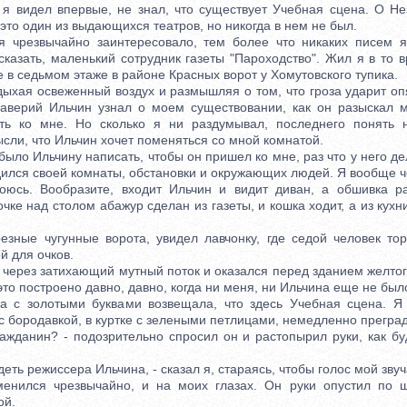
идел впервые, не знал, что существует Учебная сцена. О Не
 это один из выдающихся театров, но никогда в нем не был.
звычайно заинтересовало, тем более что никаких писем я
сказать, маленький сотрудник газеты "Пароходство". Жил я в то 
 в седьмом этаже в районе Красных ворот у Хомутовского тупика.
хая освеженный воздух и размышляя о том, что гроза ударит опят
аверий Ильчин узнал о моем существовании, как он разыскал 
ть ко мне. Но сколько я ни раздумывал, последнего понять 
сли, что Ильчин хочет поменяться со мной комнатой.
о Ильчину написать, чтобы он пришел ко мне, раз что у него де
ыдился своей комнаты, обстановки и окружающих людей. Я вообще 
оюсь. Вообразите, входит Ильчин и видит диван, а обшивка ра
чке над столом абажур сделан из газеты, и кошка ходит, а из кухн
е чугунные ворота, увидел лавчонку, где седой человек тор
й для очков.
рез затихающий мутный поток и оказался перед зданием желтог
 это построено давно, давно, когда ни меня, ни Ильчина еще не было
золотыми буквами возвещала, что здесь Учебная сцена. Я 
с бородавкой, в куртке с зелеными петлицами, немедленно преград
данин? - подозрительно спросил он и растопырил руки, как бу
ь режиссера Ильчина, - сказал я, стараясь, чтобы голос мой зву
лся чрезвычайно, и на моих глазах. Он руки опустил по ш
ой.