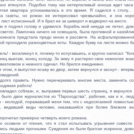
нно втянулся. Подобно тому как нетерпеливый юноша ждет часа
ятая квартира успокаивалась в это время. Я садился к столу...
на газеты, но роман ее интересовал чрезвычайно, и она норо
а лист исписанный. И я брал ее за шиворот и водворял на место.
поднял голову и удивился. Корабль мой никуда не летел, дом 
светло. Лампочка ничего не освещала, была противной и назойлив
комната предстала предо мною в рассвете. На асфальтированно
ой проходили разноцветные коты. Каждую букву на листе можно б
ь! - воскликнул я, почему-то испугавшись, и крупно написал: "Кон
ц вьюгам, конец холоду. За зиму я растерял свои немногие знак
вматизмом и немного одичал. Но брился ежедневно.
ом, я выпустил кошку во двор, затем вернулся и заснул - впервы
новидений.
о править. Нужно перечеркивать многие места, заменять сот
ходимая работа!
дел соблазн, и, выправив первых шесть страниц, я вернулся 
 было двое журналистов из "Пароходства", рабочие, как и я, лю
 - молодой, поражавший меня тем, что с недосягаемой ловкостью
й, видавший виды человек, оказавшийся при более близком зн
рочитал примерно четверть моего романа.
овели от чтения, что я стал испытывать угрызения совести.
лись людьми прочными. Суждения их были братски искренни, довол