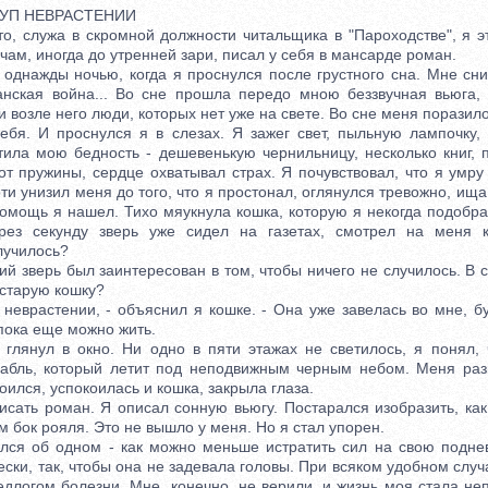
ТУП НЕВРАСТЕНИИ
 служа в скромной должности читальщика в "Пароходстве", я э
чам, иногда до утренней зари, писал у себя в мансарде роман.
ажды ночью, когда я проснулся после грустного сна. Мне сни
данская война... Во сне прошла передо мною беззвучная вьюга,
и возле него люди, которых нет уже на свете. Во сне меня поразил
ебя. И проснулся я в слезах. Я зажег свет, пыльную лампочку
ила мою бедность - дешевенькую чернильницу, несколько книг, п
т пружины, сердце охватывал страх. Я почувствовал, что я умру
ти унизил меня до того, что я простонал, оглянулся тревожно, и
помощь я нашел. Тихо мяукнула кошка, которую я некогда подобра
ерез секунду зверь уже сидел на газетах, смотрел на меня к
лучилось?
верь был заинтересован в том, чтобы ничего не случилось. В с
 старую кошку?
врастении, - объяснил я кошке. - Она уже завелась во мне, бу
пока еще можно жить.
нул в окно. Ни одно в пяти этажах не светилось, я понял, ч
рабль, который летит под неподвижным черным небом. Меня раз
оился, успокоилась и кошка, закрыла глаза.
ть роман. Я описал сонную вьюгу. Постарался изобразить, как
 бок рояля. Это не вышло у меня. Но я стал упорен.
 об одном - как можно меньше истратить сил на свою поднев
ски, так, чтобы она не задевала головы. При всяком удобном случ
длогом болезни. Мне, конечно, не верили, и жизнь моя стала не