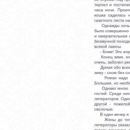
терпел и постепе
часа ночи. Прокл
кошка садилась 
газетного листа н
Однажды ночью я 
было совершенно 
и омерзительная 
беззвучной походк
всякой лампы.
- Боже! Это апрел
Конец зиме, коне
очень, заболел ре
Думая обо всем эт
зиму - сном без с
Роман надо долг
Большая, но необ
Однако мною овла
гостей. Среди них
литераторов. Один
другой - пожило
сволочью.
В один вечер я п
Жены до того ос
литераторы оказа