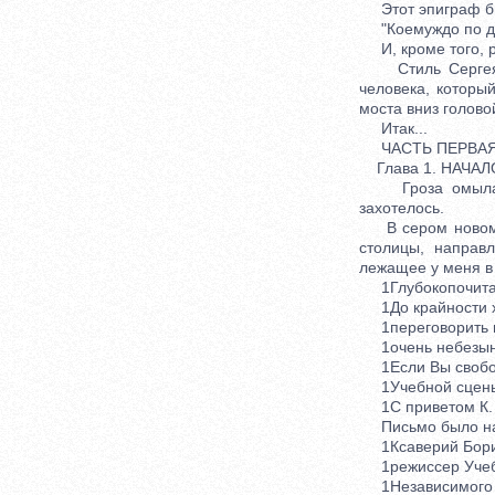
Этот эпиграф б
"Коемуждо по дел
И, кроме того, ра
Стиль Сергея Ле
человека, который
моста вниз голово
Итак...
ЧАСТЬ ПЕРВА
Глава 1. НАЧА
Гроза омыла Мос
захотелось.
В сером новом м
столицы, направ
лежащее у меня в 
1Глубокопочитае
1До крайности хо
1переговорить по
1очень небезынт
1Если Вы свободн
1Учебной сцены Н
1С приветом К. 
Письмо было напи
1Ксаверий Бори
1режиссер Учеб
1Независимого 