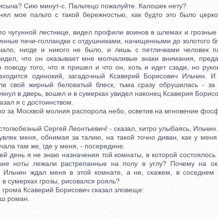
ыча? Сию минут-с. Пальтецо пожалуйте. Калошек нету?
мое пальто с такой бережностью, как будто это было церко
чугунной лестнице, видел профили воинов в шлемах и грозные 
инные печи-голландки с отдушниками, начищенными до золотого бл
 нигде и никого не было, и лишь с петличками человек пл
видел, что он оказывает мне молчаливые знаки внимания, преда
 поводу того, что я пришел и что он, хоть и идет сзади, но рук
аходится одинокий, загадочный Ксаверий Борисович Ильчин. И
яли свой жирный беловатый блеск, тьма сразу обрушилась - за
тукнул в дверь, вошел и в сумерках увидел наконец Ксаверия Борисо
зал я с достоинством.
о за Москвой молния распорола небо, осветив на мгновение фос
толюбезный Сергей Леонтьевич! - сказал, хитро улыбаясь, Ильчин.
ек меня, обнимая за талию, на такой точно диван, как у меня 
чала там же, где у меня, - посередине.
день я не знаю назначения той комнаты, в которой состоялось 
кие ноты лежали растрепанные на полу в углу? Почему на ок
Ильчин ждал меня в этой комнате, а не, скажем, в соседнем 
 в сумерках грозы, рисовался рояль?
рома Ксаверий Борисович сказал зловеще:
ш роман.