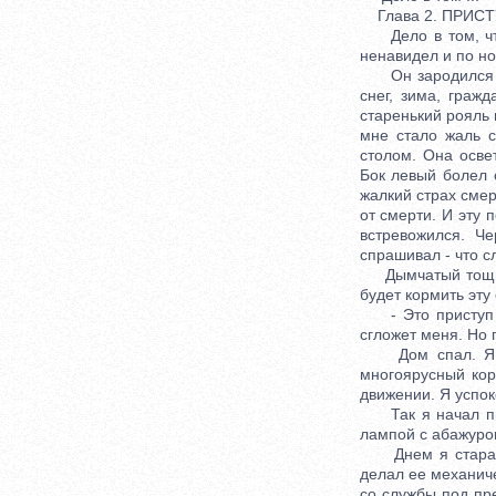
Глава 2. ПРИС
Дело в том, что,
ненавидел и по но
Он зародился одн
снег, зима, граж
старенький рояль 
мне стало жаль с
столом. Она освет
Бок левый болел о
жалкий страх смер
от смерти. И эту 
встревожился. Ч
спрашивал - что с
Дымчатый тощий з
будет кормить эту
- Это приступ не
сгложет меня. Но 
Дом спал. Я гля
многоярусный ко
движении. Я успок
Так я начал писа
лампой с абажуром
Днем я старался
делал ее механиче
со службы под пре