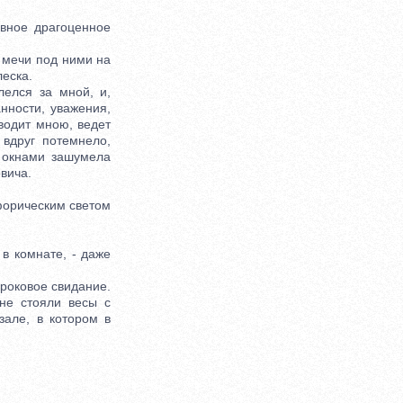
вное драгоценное
мечи под ними на
еска.
елся за мной, и,
нности, уважения,
оводит мною, ведет
 вдруг потемнело,
 окнами зашумела
вича.
форическим светом
в комнате, - даже
роковое свидание.
не стояли весы с
зале, в котором в