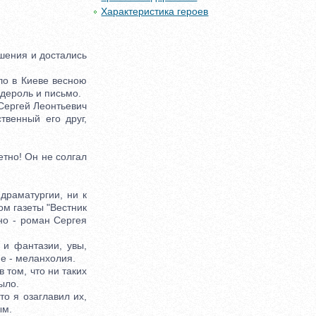
Характеристика героев
шения и достались
о в Киеве весною
дероль и письмо.
Сергей Леонтьевич
твенный его друг,
тно! Он не солгал
раматургии, ни к
ом газеты "Вестник
но - роман Сергея
и фантазии, увы,
е - меланхолия.
том, что ни таких
ыло.
о я озаглавил их,
ым.