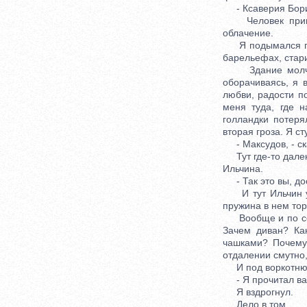
- Ксаверия Борис
Человек принял 
облачение.
Я подымался по 
барельефах, стар
Здание молчало,
оборачиваясь, я 
любви, радости по
меня туда, где н
голландки потер
вторая гроза. Я с
- Максудов, - ска
Тут где-то далек
Ильчина.
- Так это вы, дос
И тут Ильчин увл
пружина в нем тор
Вообще и по сей 
Зачем диван? Ка
чашками? Почему 
отдалении смутно,
И под воркотню г
- Я прочитал ва
Я вздрогнул.
Дело в том ...