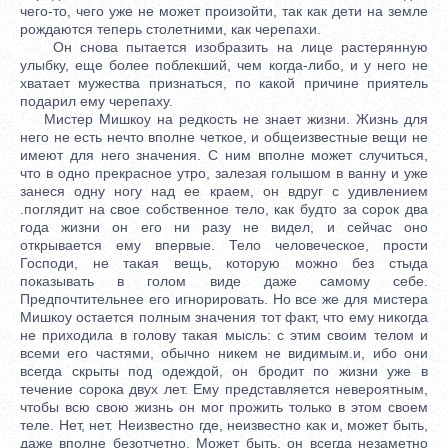
чего-то, чего уже не может произойти, так как дети на земле
рождаются теперь столетними, как черепахи.
Он снова пытается изобразить на лице растерянную
улыбку, еще более поблекший, чем когда-либо, и у него не
хватает мужества признаться, по какой причине приятель
подарил ему черепаху.
Мистер Мишкоу на редкость не знает жизни. Жизнь для него не есть нечто вполне четкое, и общеизвестные вещи не имеют для него значения. С ним вполне может случиться, что в одно прекрасное утро, залезая голышом в ванну и уже занеся одну ногу над ее краем, он вдруг с удивлением .поглядит на свое собственное тело, как будто за сорок два года жизни он его ни разу не видел, и сейчас оно открывается ему впервые. Тело человеческое, прости Господи, не такая вещь, которую можно без стыда показывать в голом виде даже самому себе. Предпочтительнее его игнорировать. Но все же для мистера Мишкоу остается полным значения тот факт, что ему никогда не приходила в голову такая мысль: с этим своим телом и всеми его частями, обычно никем не видимым.и, ибо они всегда скрыты под одеждой, он бродит по жизни уже в течение сорока двух лет. Ему представляется невероятным, чтобы всю свою жизнь он мог прожить только в этом своем теле. Нет, нет. Неизвестно где, неизвестно как и, может быть, даже вполне безотчетно. Может быть, он всегда незаметно перелетал от одной вещи к другой — а мало ли их попадалось ему на пути с детских лет, когда уж наверняка тело у него было совсем другое, и кто его знает, какое именно. И правда, ведь довольно-таки мучительно и даже немного страшно, что. нет возможности объяснить себе, почему тело твое неизбежно должно быть таким, какое оно есть, не каким-нибудь другим, совершенно иным. Лучше об этом не думать. И вот сейчас, в ванной комнате, он снова улыбается своей растерянной улыбкой, даже не соображая, что уже давно сидит в ванне. Ах, как лучезарны эти накрахмаленные кисейные занавески большого окна и как легко, как изящно шевелятся они на своих латунных карнизах от нежного весеннего дуновения, словно слетающего с высоких деревьев парка! Вот он уже вытирает полотенцем это свое действительно весьма неприглядное тело, но все же должен согласиться с тем, что жизнь прекрасна и ею вполне можно наслаждаться даже и в этой телесной оболочке, для которой каким-то странным образом оказалась возможной самая сокровенная близость с такой непроницаемой женщиной, как миссис Мишкоу. Женатый уже девять лет, он до сих пор не может разгадать тайну, как оказался возможным этот его немыслимый брак с миссис Мишкоу. Никогда не осмеливался он двигаться в каком-либо направлении без чувства неуверенности после каждого сделанного шага — можно ли делать следующий. И под конец у него по телу словно мурашки ползли, а в душе возникало испуганное изумление, когда оказывалось, что, несмотря на столь медленные и осмотрительные шаги, он уже весьма продвинулся вперед. Надо было так или иначе обдумать, что это для него означало бы? И вот в один прекрасный день, даже как-то сам в это не веря, он оказался супругом миссис Мишкоу. Она и теперь, после девяти лет брака, красивая фарфоровая статуэтка, так отрешена и изолирована от всех, так замкнута и словно глазурью покрыта в своей непроницаемой манере существовать, что кажется просто невероятным, как могла она сочетаться браком с таким человеком из плоти и крови, как он. Зато вполне понятно, как от их союза могли произойти такие высохшие на корню детки. Может быть, если бы выносить их во чреве мог вместо жены сам мистер Мишкоу, они родились бы иными. Но выносить их должна была она, по девять месяцев каждого; и вот, зачатые, по всей видимости, такими, какими проявили себя с самого начала, и к тому же принужденные столько времени провести во чреве из майолики, словно конфеты в коробке, они состарились еще до своего появления на свет. В течение всех девяти лет брака он, естественно, жил в постоянном страхе, что в каком-нибудь его необдуманном слове или неловком жесте миссис Мишкоу может найти повод для развода. Первый день брака был для него самым ужасным, ибо, как можно себе представить, не было полной уверенности в том, что миссис Мишкоу знает, что именно он должен сделать, чтобы окончательно счесть себя ее супругом. К счастью, она это знала. Но потом она никогда не давала ему понять, что помнит о том, что в тот раз он вполне мог быть в этом уверен. Все было так, словно она, со своей стороны, ничего в это не внесла, и, таким образом, хотя он ею и овладел, ей не к чему было об этом помнить. Однако же родилась сперва девочка, Элен, а затем второй ребенок, мальчик, Джон. Но никаких разговоров не было. Не сказав ему ни слова, она оба раза отправлялась в клинику и через полтора месяца возвращалась домой: в первый раз с девочкой, во второй — с мальчиком, и оба ребенка выглядели старичками, один старше другого. Просто руки опускались. И оба раза ему самым решительным образом запрещалось навещать ее в клинике. Так что ни в первый, ни во второй раз он даже не мог дать себе отчета в ее беременности, ничего не знал о том, как протекали роды, как она разрешилась, а между тем в доме оказалось двое ребят, словно две приобретенные в путешествии собачки, и у него не могло быть даже никакой твердой уверенности, что их родила она и это его дети. Тем не менее мистер Мишкоу нисколько в этом не сомневается и даже уверен в том, что в лице этих двух детей ему представлено извечное и в данном случае дважды подтвержденное доказательство, что мисс Мишкоу обретает в сожительстве с ним некую компенсацию за те страдания, которые должна была испытать, родив на свет двоих ребят. И поэтому он никак не мог прийти в себя от изумления, когда жена его, вернувшись от своей матери, жившей в гостинице и уже собиравшейся возвращаться в Англию, и найдя его стоящим на четвереньках на ковре перед черепахой под холодно-издевательскими взглядами детей, не сказала ему ни слова, но, незамедлительно вернувшись к матери в гостиницу, через час прислала ему записку с самым ультимативным требованием: либо в доме не будет черепахи, либо через три дня она вместе с матерью уедет в Англию. Как только к мистеру Мишкоу вернулась способность разумно мыслить, он сразу же понял, что черепаха могла быть в данном случае только предлогом. И каким несерьезным, каким легко уязвимым! Но, может быть, именно поэтому гораздо более трудно устранимым, чем если бы жена потребовала, чтобы он полностью изменил свою внешность или хотя бы убрал с лица свой нос и заменил его другим, который был бы ей более по вкусу. Однако он не хотел потерять ее. Он ответил жене, чтобы она спокойно возвращалась домой, а он уж найдет для черепахи другое, более подходящее место. Он взял ее, так как ему сказали, будто она приносит счастье. Но, принимая во внимание, что сам он уже не первой молодости, и у него такая супруга, как она, и двое таких ребят, как их дети, какого ему еще нужно счастья? И вот он выходит из дому, снова с черепахой в руке и с намерением оставить ее в каком-нибудь месте, которое несчастной, неприкаянной зверюшке подойдет больше, чем их дом. Между тем наступил вечер, и он только сейчас с удивлением в этом убедился. Хотя он и привык к зрелищу своего огромного фантасмагорического города, но тем не менее сохранил способность всегда по-новому изумляться ему, притом с некоторой даже грустью, ибо все эти грандиозные сооружения как долговечные архитектурные памятники, и они высятся со всех сторон, словно колоссальная, но временная декорация некоей огромной ярмарки с этим неподвижным, пестро-цветным, ярким светом бесчисленных ламп и фонарей, нагоняющим нечто вроде тоски, когда долго идешь под ним, и со множеством других вещей, столь же суетных и непрочных. Идя по улице, он даже забыл, что держит в руке черепаху, но вдруг вспоминает о ней, и ему приходит в голову, что лучше бы он оставил ее в парке неподалеку от своего дома, вместо того чтобы идти дальше по направлению к магазину, где она была куплена, кажется, на 49-ой улице. Так он и идет себе, будучи вполне уверенным, что в такой час магазин уже наверняка закрыт. Но одолевшие его грусть и усталость словно требуют, чтоб он натолкнулся на запертую дверь. Вот он подходит к этой двери и глядит на нее: магазин действительно закрыт, — потом на черепаху у себя в руке. Что с ней делать? Мимо проезжает такси, он садится в машину. Где-нибудь в подходящем месте он выйдет, а черепаху оставит внутри. Жалко, что у этой зверюшки, все еще съежившейся под своим щитком, по-видимому, так мало воображения. Интересно представить себе, как черепаха ночью разъезжает по всему Нью-Йорку. Нет, нет. Мистер Мишкоу охвачен раскаянием: это было бы жестоко. Он выходит из такси. Уже недалеко до Парк-авеню с бесконечной линией цветочных клумб посредине, окаймленных низеньким плетеным бордюром. Он собирается оставить черепаху на одной их этих клумб, он едва успевает положить ее наземь, как рядом вырастает фигура полицейского, наблюдающего за порядком движения на углу 50-й улицы под одной из гигантских башен Уолдорф Астории. Полицейский желает знать, что такое он положил на клумбу. Бомбу? Да нет же, не бомбу. И мистер Мишкоу улыбается ему, чтобы тот понял, что он на это не способен. Просто-напросто черепаху. Но полицейский велит ему немедленно ее убрать: пускать животных на клумбы запрещено. Да ведь какое же это животное? Это вроде камня, пытается объяснить мистер Мишкоу, она здесь не помешает, кроме того, ему, по некоторым семейным соображениям, необходимо избавиться от нее. Но теперь полицейскому кажется, что мистер Мишкоу над ним насмехается, и он .заговаривает грубым тоном, а мистер Мишкоу тотчас же убирает с клумбы черепаху, которая по-прежнему неподвижна. — Говорят, они приносят счастье, — произносит он с улыбкой, — не хотите ли взять ее? В подарок? Тот яростно передергивает плечами и велит ему убираться. И вот черепаха опять в руке мистера Мишкоу, а он до крайности растерян. Бог ты мой, да ведь ее можно оставить здесь же, на середине улицы, как только он выйдет из поля зрения этого полицейского, который был так груб явно потому, что не поверил в важные причины семейного характера. И тут мистера Мишкоу внезапно озаряет мысль. Конечно, для жены его черепаха только предлог, а устранишь этот предлог, она тотчас же найдет другой, но трудно ей будет найти более нелепый, более способный повредить ей в глазах судьи и всех прочих. Глупо с его стороны было бы не вос