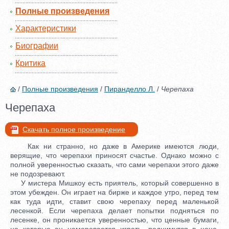
Полные произведения
Характеристики
Биографии
Критика
/
Полные произведения
/
Пиранделло Л.
/
Черепаха
Черепаха
Скачать полное произведение
Как ни странно, но даже в Америке имеются люди,
верящие, что черепахи приносят счастье. Однако можно с
полной уверенностью сказать, что сами черепахи этого даже
не подозревают.
У мистера Мишкоу есть приятель, который совершенно в
этом убежден. Он играет на бирже и каждое утро, перед тем
как туда идти, ставит свою черепаху перед маленькой
лесенкой. Если черепаха делает попытки подняться по
лесенке, он проникается уверенностью, что ценные бумаги,
на которые он намеревается играть, поднимутся в цене.