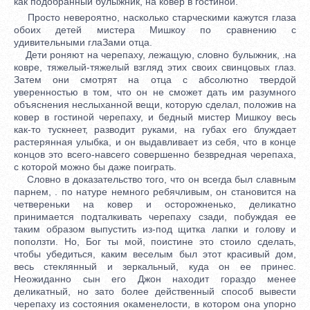
как подобранный булыжник, на ковер в гостиной.
Просто невероятно, насколько старческими кажутся глаза
обоих детей мистера Мишкоу по сравнению с
удивительными глаЗами отца.
Дети роняют на черепаху, лежащую, словно булыжник, .на
ковре, тяжелый-тяжелый взгляд этих своих свинцовых глаз.
Затем они смотрят на отца с абсолютно твердой
уверенностью в том, что он не сможет дать им разумного
объяснения неслыханной вещи, которую сделал, положив на
ковер в гостиной черепаху, и бедный мистер Мишкоу весь
как-то тускнеет, разводит руками, на губах его блуждает
растерянная улыбка, и он выдавливает из себя, что в конце
концов это всего-навсего совершенно безвредная черепаха,
с которой можно бы даже поиграть.
Словно в доказательство того, что он всегда был славным
парнем, . по натуре немного ребячливым, он становится на
четвереньки на ковер и осторожненько, деликатно
принимается подталкивать черепаху сзади, побуждая ее
таким образом выпустить из-под щитка лапки и голову и
поползти. Но, Бог ты мой, поистине это стоило сделать,
чтобы убедиться, каким веселым был этот красивый дом,
весь стеклянный и зеркальный, куда он ее принес.
Неожиданно сын его Джон находит гораздо менее
деликатный, но зато более действенный способ вывести
черепаху из состояния окаменелости, в котором она упорно