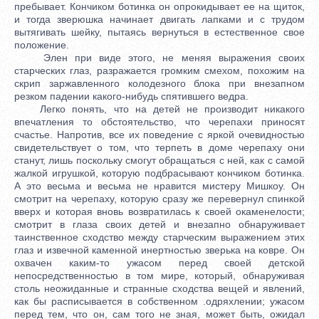
пребывает. Кончиком ботинка он опрокидывает ее на щиток,
и тогда зверюшка начинает двигать лапками и с трудом
вытягивать шейку, пытаясь вернуться в естественное свое
положение.
Элен при виде этого, не меняя выражения своих
старческих глаз, разражается громким смехом, похожим на
скрип заржавленного колодезного блока при внезапном
резком падении какого-нибудь спятившего ведра.
Легко понять, что на детей не производит никакого
впечатления то обстоятельство, что черепахи приносят
счастье. Напротив, все их поведение с яркой очевидностью
свидетельствует о том, что терпеть в доме черепаху они
станут, лишь поскольку смогут обращаться с ней, как с самой
жалкой игрушкой, которую подбрасывают кончиком ботинка.
А это весьма и весьма не нравится мистеру Мишкоу. Он
смотрит на черепаху, которую сразу же перевернул спинкой
вверх и которая вновь возвратилась к своей окаменелости;
смотрит в глаза своих детей и внезапно обнаруживает
таинственное сходство между старческим выражением этих
глаз и извечной каменной инертностью зверька на ковре. Он
охвачен каким-то ужасом перед своей детской
непосредственностью в том мире, который, обнаруживая
столь неожиданные и странные сходства вещей и явлений,
как бы расписывается в собственном .одряхлении; ужасом
перед тем, что он, сам того не зная, может быть, ожидал