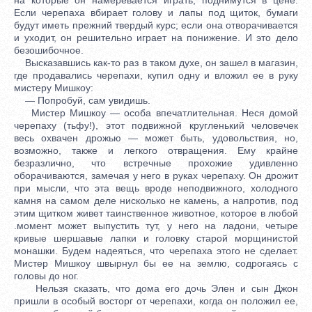
Если черепаха вбирает голову и лапы под щиток, бумаги
будут иметь прежний твердый курс; если она отворачивается
и уходит, он решительно играет на понижение. И это дело
безошибочное.
Высказавшись как-то раз в таком духе, он зашел в магазин,
где продавались черепахи, купил одну и вложил ее в руку
мистеру Мишкоу:
— Попробуй, сам увидишь.
Мистер Мишкоу — особа впечатлительная. Неся домой
черепаху (тьфу!), этот подвижной кругленький человечек
весь охвачен дрожью — может быть, удовольствия, но,
возможно, также и легкого отвращения. Ему крайне
безразлично, что встречные прохожие удивленно
оборачиваются, замечая у него в руках черепаху. Он дрожит
при мысли, что эта вещь вроде неподвижного, холодного
камня на самом деле нисколько не камень, а напротив, под
этим щитком живет таинственное животное, которое в любой
.момент может выпустить тут, у него на ладони, четыре
кривые шершавые лапки и головку старой морщинистой
монашки. Будем надеяться, что черепаха этого не сделает.
Мистер Мишкоу швырнул бы ее на землю, содрогаясь с
головы до ног.
Нельзя сказать, что дома его дочь Элен и сын Джон
пришли в особый восторг от черепахи, когда он положил ее,