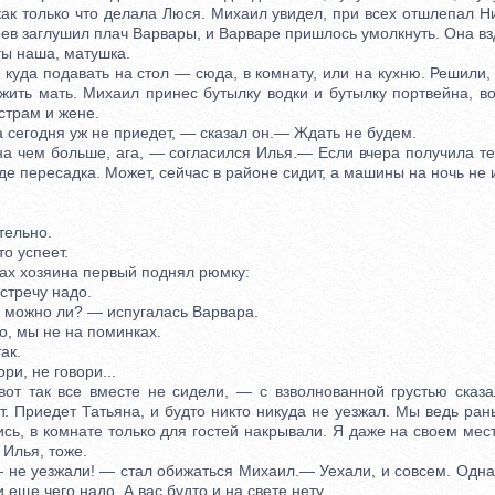
как только что делала Люся. Михаил увидел, при всех отшлепал Н
ев заглушил плач Варвары, и Варваре пришлось умолкнуть. Она вз
ы наша, матушка.
уда подавать на стол — сюда, в комнату, или на кухню. Решили, 
жить мать. Михаил принес бутылку водки и бутылку портвейна, во
страм и жене.
егодня уж не приедет, — сказал он.— Ждать не будем.
чем больше, ага, — согласился Илья.— Если вчера получила те
оде пересадка. Может, сейчас в районе сидит, а машины на ночь не 
.
ельно.
о успеет.
х хозяина первый поднял рюмку:
тречу надо.
можно ли? — испугалась Варвара.
 мы не на поминках.
ак.
и, не говори...
так все вместе не сидели, — с взволнованной грустью сказа
т. Приедет Татьяна, и будто никто никуда не уезжал. Мы ведь ран
сь, в комнате только для гостей накрывали. Я даже на своем мес
 Илья, тоже.
е уезжали! — стал обижаться Михаил.— Уехали, и совсем. Одна 
 еще чего надо. А вас будто и на свете нету.