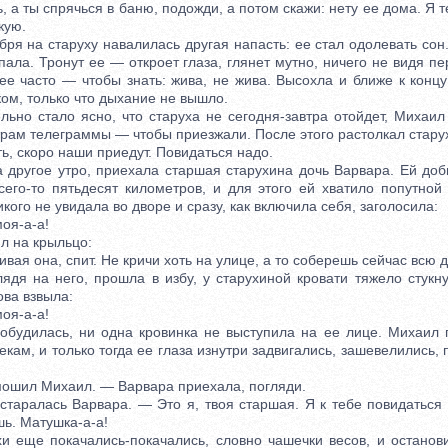
, а ты спрячься в баню, подожди, а потом скажи: нету ее дома. Я т
кую.
я на старуху навалилась другая напасть: ее стал одолевать сон.
спала. Тронут ее — откроет глаза, глянет мутно, ничего не видя пе
 ее часто — чтобы знать: жива, не жива. Высохла и ближе к кон
ом, только что дыхание не вышло.
но стало ясно, что старуха не сегодня-завтра отойдет, Михаил
трам телеграммы — чтобы приезжали. После этого растолкал стару
 скоро наши приедут. Повидаться надо.
ругое утро, приехала старшая старухина дочь Варвара. Ей доб
сего-то пятьдесят километров, и для этого ей хватило попутно
кого не увидала во дворе и сразу, как включила себя, заголосила:
я-а-а!
 на крыльцо:
я она, спит. Не кричи хоть на улице, а то соберешь сейчас всю 
я на него, прошла в избу, у старухиной кровати тяжело стукну
ова взвыла:
я-а-а!
удилась, ни одна кровинка не выступила на ее лице. Михаил 
ам, и только тогда ее глаза изнутри задвигались, зашевелились, 
шил Михаил. — Варвара приехала, погляди.
алась Варвара. — Это я, твоя старшая. Я к тебе повидаться 
ь. Матушка-а-а!
еще покачались-покачались, словно чашечки весов, и останови