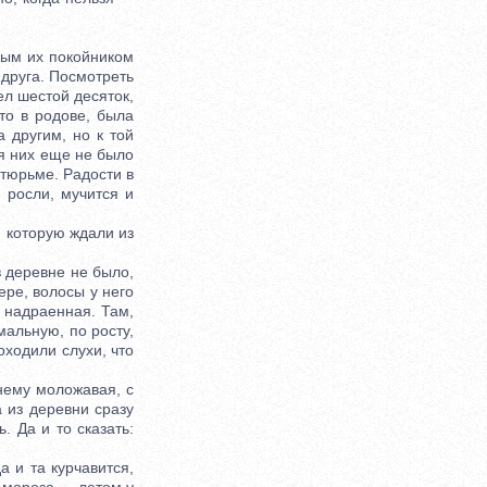
ым их покойником
 друга. Посмотреть
ел шестой десяток,
то в родове, была
 другим, но к той
ля них еще не было
 тюрьме. Радости в
 росли, мучится и
 которую ждали из
 деревне не было,
ере, волосы у него
о надраенная. Там,
мальную, по росту,
оходили слухи, что
нему моложавая, с
а из деревни сразу
. Да и то сказать:
 и та курчавится,