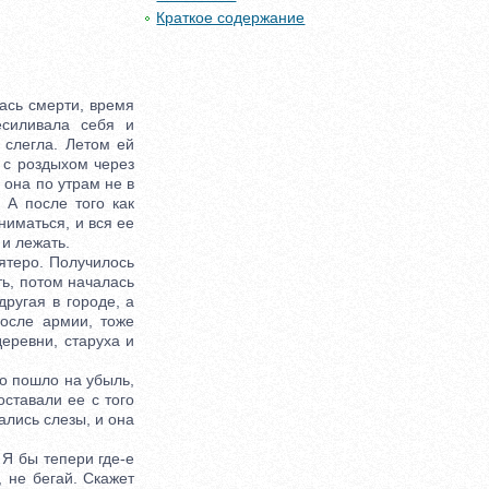
Краткое содержание
ась смерти, время
есиливала себя и
 слегла. Летом ей
 с роздыхом через
 она по утрам не в
 А после того как
ниматься, и вся ее
 и лежать.
ятеро. Получилось
ть, потом началась
другая в городе, а
осле армии, тоже
деревни, старуха и
но пошло на убыль,
оставали ее с того
ались слезы, и она
Я бы тепери где-е
 не бегай. Скажет