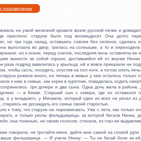
е произведение
ала на узкой железной кровати возле русской печки и дожидал
де приспело: старухе было под восемьдесят. Она долго пер
ах, но три года назад, оставшись совсем без силенок, сдалась и
 она выползала во двор, грелась на солнышке, а то и переходила
иронихе; но к осени, перед снегом, последняя мочь оставляла ее и
аже вынести за собой горшок, доставшийся ей от внучки Нинки.
ри раза подряд завалилась у крыльца, ей и вовсе приказали не под
ом, чтобы сесть, посидеть, опустив на пол ноги, а потом опять лечь
аруха рожала много, но теперь в живых у нее осталось только п
начала к ним в семью, как хорек в курятник, повадилась ходить смер
сохранились: три дочери и два сына. Одна дочь жила в районе, 
 далеко — в Киеве. Старший сын с севера, где он оставался п
д, а у младшего, у Михаила, который один из всех не уехал из 
, стараясь не досаждать его семье своей старостью.
о к тому, что старухе не перезимовать. Уже с лета, как только о
ирать, и только уколы фельдшерицы, за которой бегала Нинка, д
себя, она тоненько, не своим голосом, стонала, из глаз ее выдавлив
м говорела: не трогайте меня, дайте мне самой на спокой удти. 
 ваша фельшерица. — И учила Нинку: — Ты не бегай боле за ей,