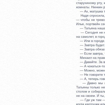
старухиному рту, 
комнаты. Нинкин р
— Ах, матушка т
Надя спросила, к
— чтобы не трево
Илье, портвейн се
— Татьяна наша с
— Сегодня не на 
на самолет, в гор
— Или в городе
— Завтра будет.
— Завтра обязат
— Если завтра, т
Михаил на права
— Давайте. За вс
— А чокаться-то 
— Можно, можно,
— Не говорите т
— А, теперь говор
— Давно мы вот 
Татьяны только не
столом и собирали
не на своем. И ты,
— Где уж там — н
когда картошки или