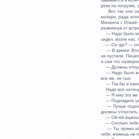
завивается в коле
реки на погрузке,
Вот так они сид
матери, ради кот
Михаила с Ильей 
размякнув от встре
— Надо было мне 
сидел, возле нас. 
— Он где? — спр
— В армии. Второ
не пустили. Пишет
и сам что натворил
— Должны отпус
— Надо было вчера
все же, не сын.
— Так бы и напис
Надя вся натянул
— Я ему это же г
— Подождите уж 
— Лучше подождат
должны отпустить.
— Ой-ёй-ёшеньки,
— Сколько тебе и
— Ты прямо как н
тебя, можешь не 