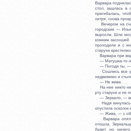
Варвара поднялась
стол, зашлась в 
пригибалась, что
хитря, снова прок
Вечером на счаст
городские — Илья
выросли. Шли мол
комкам засохшей 
проходили и с ин
старухи крестилис
Варвара при виде
— Матушка-то наш
— Погоди ты, — о
Сошлись все у с
недвижимо и стыло
— Не жива.
На нее никто не 
рту старухи и не 
— Зеркало, — всп
Надя кинулась к 
опустила осколок 
— Жива, — с обл
Варвара опять с
отошла. Зеркальц
будет, но ничег