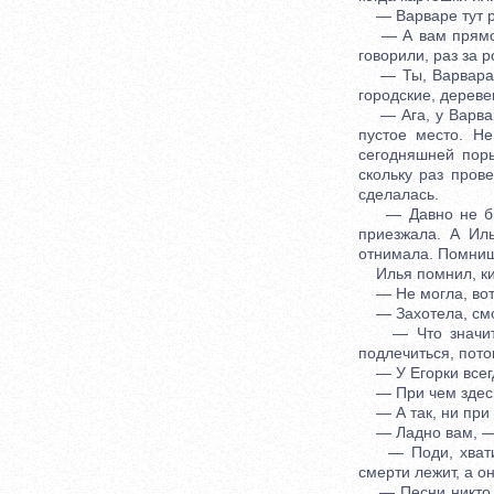
— Варваре тут р
— А вам прямо и
говорили, раз за 
— Ты, Варвара, н
городские, дереве
— Ага, у Варвары,
пустое место. Н
сегодняшней пор
скольку раз пров
сделалась.
— Давно не была
приезжала. А Ил
отнимала. Помниш
Илья помнил, ки
— Не могла, вот 
— Захотела, смог
— Что значит — 
подлечиться, пото
— У Егорки всегд
— При чем здесь 
— А так, ни при ч
— Ладно вам, — с
— Поди, хватит,
смерти лежит, а о
— Песни никто и 