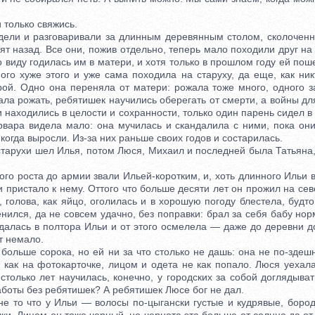
только свяжись.
ели и разговаривали за длинным деревянным столом, сколоченн
ят назад. Все они, пожив отдельно, теперь мало походили друг на
о виду годилась им в матери, и хотя только в прошлом году ей пош
ого хуже этого и уже сама походила на старуху, да еще, как ник
рой. Одно она переняла от матери: рожала тоже много, одного за
тала рожать, ребятишек научились оберегать от смерти, а войны д
 находились в целости и сохранности, только один парень сидел в
рвара видела мало: она мучилась и скандалила с ними, пока они
 когда выросли. Из-за них раньше своих годов и состарилась.
арухи шел Илья, потом Люся, Михаил и последней была Татьяна,
о роста до армии звали Ильей-коротким, и, хоть длинного Ильи в
и пристало к нему. Оттого что больше десяти лет он прожил на сев
 голова, как яйцо, оголилась и в хорошую погоду блестела, будт
енился, да не совсем удачно, без поправки: брал за себя бабу нор
далась в полтора Ильи и от этого осмелела — даже до деревни д
т немало.
льше сорока, но ей ни за что столько не дашь: она не по-здеш
 как на фотокарточке, лицом и одета не как попало. Люся уехал
столько лет научилась, конечно, у городских за собой доглядывать
аботы без ребятишек? А ребятишек Люсе бог не дал.
о что у Ильи — волосы по-цыгански густые и кудрявые, борода