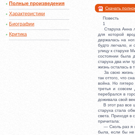
Полные произведения
Скачать полно
Характеристики
Повесть
1
Биографии
Старуха Анна леж
Критика
для которой вро
держалась на ног
будто легчало, и
улицу к старухе М
состоянии была д
старуха два или т
жизнь осталась в т
За свою жизнь ст
так оттого, что с
война. Но пятеро 
третья и совсем
перебрался в горо
доживала свой век
В этот раз все шл
старуха стала обм
света. Приходя в 
причитала:
— Сколь раз я ва
была, если бы не