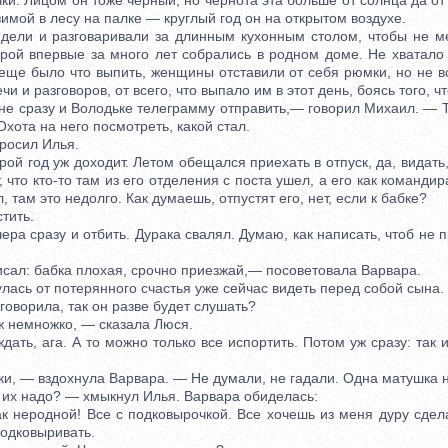
чки. Лицом он тоже черный, но чернота эта больше от солнца да о
 зимой в лесу на палке — круглый год он на открытом воздухе.
ели и разговаривали за длинным кухонным столом, чтобы не 
орой впервые за много лет собрались в родном доме. Не хватало 
еще было что выпить, женщины отставили от себя рюмки, но не в
чи и разговоров, от всего, что выпало им в этот день, боясь того, ч
сразу и Володьке телеграмму отправить,— говорил Михаил. — Т
Охота на него посмотреть, какой стал.
осил Илья.
й год уж доходит. Летом обещался приехать в отпуск, да, видат
, что кто-то там из его отделения с поста ушел, а его как командир
, там это недолго. Как думаешь, отпустят его, нет, если к бабке?
тить.
 сразу и отбить. Дурака свалял. Думаю, как написать, чтоб не 
ал: бабка плохая, срочно приезжай,— посоветовала Варвара.
ась от потерянного счастья уже сейчас видеть перед собой сына.
оворила, так он разве будет слушать?
немножко, — сказала Люся.
ь, ага. А то можно только все испортить. Потом уж сразу: так и
 — вздохнула Варвара. — Не думали, не гадали. Одна матушка на 
х надо? — хмыкнул Илья. Варвара обиделась:
еродной! Все с подковырочкой. Все хочешь из меня дуру сдела
подковыривать.