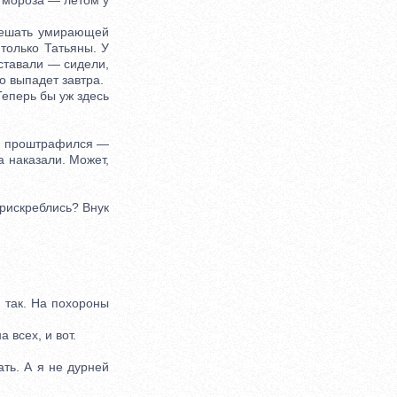
т мороза — летом у
мешать умирающей
только Татьяны. У
ставали — сидели,
то выпадет завтра.
еперь бы уж здесь
ь, проштрафился —
а наказали. Может,
прискреблись? Внук
 так. На похороны
всех, и вот.
ть. А я не дурней