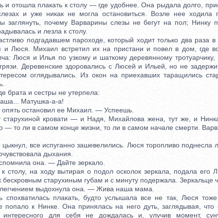
 и отошла плакать к столу — где удобнее. Она рыдала долго, при
слезах и уже никак не могла остановиться. Возле нее ходила 
бы заглянуть, почему Варварины слезы не бегут на пол; Нинку п
радывалась и лезла к столу.
ливо подгадавшем пароходе, который ходит только два раза в
 и Люся. Михаил встретил их на пристани и повел в дом, где в
ча: Люся и Илья по узкому и шаткому деревянному тротуарчику,
грязи. Деревенские здоровались с Люсей и Ильей, но не задержи
тересом оглядывались. Из окон на приехавших таращились ста
ь.
 брата и сестры не утерпела:
а... Матушка-а-а!
пять остановил ее Михаил. — Успеешь.
тарухиной кровати — и Надя, Михайлова жена, тут же, и Нинка
 — то ли в самом конце жизни, то ли в самом начале смерти. Варв
цыкнул, все испуганно зашевелились. Люся торопливо поднесла л
почувствовала дыхания.
омнила она. — Дайте зеркало.
столу, на ходу вытирая о подол осколок зеркала, подала его Л
к бескровным старухиным губам и с минуту подержала. Зеркальце ч
егчением выдохнула она. — Жива наша мама.
похватилась плакать, будто услышала все не так, Люся тоже 
е попало к Нинке. Она принялась на него дуть, заглядывая, что 
о интересного для себя не дождалась и, улучив момент, сун