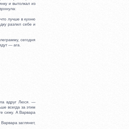
инку и вытолкал из
дохнула:
что лучше в кухню
дку разлил себе и
леграмму, сегодня
идут — ага.
ла вдруг Люся. —
ьше всегда за этим
те сижу. А Варвара
Варвара заглянет,