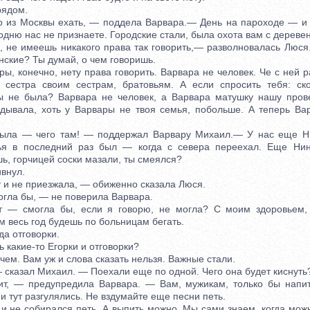
ядом.
з Москвы ехать, — поддела Варвара.— День на пароходе — и ту
родню нас не признаете. Городские стали, была охота вам с дереве
е имеешь никакого права так говорить,— разволновалась Люся
нские? Ты думай, о чем говоришь.
 конечно, нету права говорить. Варвара не человек. Че с ней р
е сестра своим сестрам, братовьям. А если спросить тебя: ск
ы не была? Варвара не человек, а Варвара матушку нашу прове
едывала, хоть у Варвары не твоя семья, побольше. А теперь Ва
 — чего там! — поддержал Варвару Михаил.— У нас еще Ни
ья в последний раз был — когда с севера переехал. Еще Нин
ь, горчицей соски мазали, ты смеялся?
внул.
и не приезжала, — обиженно сказала Люся.
ла бы, — не поверила Варвара.
смогла бы, если я говорю, не могла? С моим здоровьем, 
м весь год будешь по больницам бегать.
а отговорки.
какие-то Егорки и отговорки?
ем. Вам уж и слова сказать нельзя. Важные стали.
казал Михаил. — Поехали еще по одной. Чего она будет киснуть
 — предупредила Варвара. — Вам, мужикам, только бы напит
ни тут разгулялись. Не вздумайте еще песни петь.
не собирался петь. А выпить можно. Мы сами знаем, когда можн