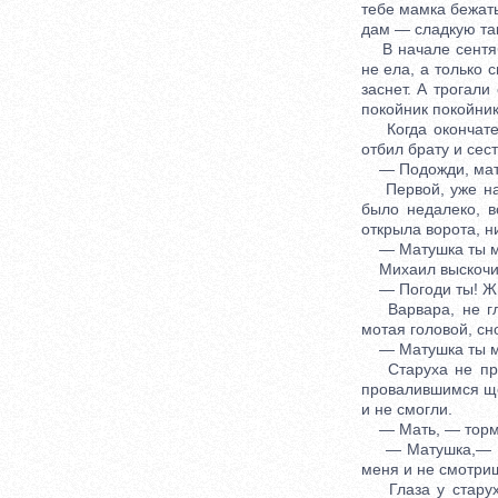
тебе мамка бежать
дам — сладкую та
В начале сентябр
не ела, а только 
заснет. А трогали
покойник покойник
Когда окончатель
отбил брату и сес
— Подожди, мать,
Первой, уже на д
было недалеко, в
открыла ворота, ни
— Матушка ты мо
Михаил выскочил
— Погоди ты! Жива
Варвара, не гляд
мотая головой, сн
— Матушка ты мо
Старуха не проб
провалившимся щек
и не смогли.
— Мать, — тормо
— Матушка,— стар
меня и не смотриш
Глаза у старухи 