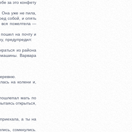
ебе за это конфету
 Она уже не пила,
ред собой, и опять
цу вся пожелтела —
 пошел на почту и
ху, предупредил:
ираться из района
й машины. Варвара
деревню.
лась на колени и,
пошлепал мать по
пытаясь открыться,
приехала, а ты на
лись, сомкнулись.