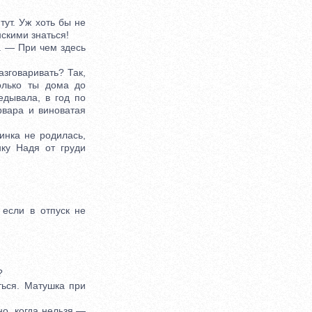
т. Уж хоть бы не
нскими знаться!
. — При чем здесь
азговаривать? Так,
олько ты дома до
дывала, в год по
рвара и виноватая
нка не родилась,
ку Надя от груди
если в отпуск не
?
ься. Матушка при
о, когда нельзя —