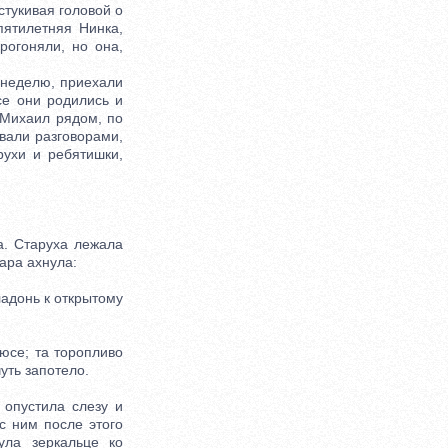
стукивая головой о
пятилетняя Нинка,
рогоняли, но она,
 неделю, приехали
се они родились и
 Михаил рядом, по
вали разговорами,
рухи и ребятишки,
. Старуха лежала
ара ахнула:
адонь к открытому
юсе; та торопливо
уть запотело.
опустила слезу и
с ним после этого
ула зеркальце ко