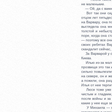
не маленькие.
— Ой, да с вами 
Вот так они сид
отцом лет пятьдес
на Варвару, она п
выглядела она мн
толстой и небыст
поре, когда она с
— поэтому все они
своих ребятах Ва
скандалит сейчас,
За Варварой у ст
Киева.
Илью из-за малог
прозвище это так 
сильно повылезли,
на севере, он и ж
а пожили, она раз
Илья от нее терпи
Люсе тоже уже бо
чистым и гладким,
после войны и за 
какие у нее еще з
У Михаила — не т