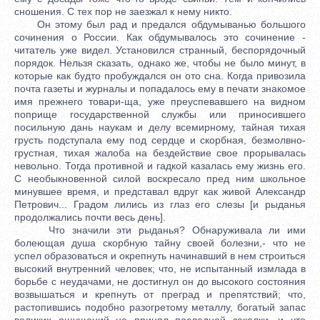
сношения. С тех пор не заезжал к нему никто.
Он этому был рад и предался обдумыванью большого
сочинения о России. Как обдумывалось это сочинение -
читатель уже видел. Установился странный, беспорядочный
порядок. Нельзя сказать, однако же, чтобы не было минут, в
которые как будто пробуждался он ото сна. Когда привозила
почта газеты и журналы и попадалось ему в печати знакомое
имя прежнего товари-ща, уже преуспевавшего на видном
поприще государственной службы или приносившего
посильную дань наукам и делу всемирному, тайная тихая
грусть подступала ему под сердце и скорбная, безмолвно-
грустная, тихая жалоба на бездействие свое прорывалась
невольно. Тогда противной и гадкой казалась ему жизнь его.
С необыкновенной силой воскресало пред ним школьное
минувшее время, и представал вдруг как живой Александр
Петрович... Градом лились из глаз его слезы [и рыданья
продолжались почти весь день].
Что значили эти рыданья? Обнаруживала ли ими
болеющая душа скорбную тайну своей болезни,- что не
успел образоваться и окрепнуть начинавший в нем строиться
высокий внутренний человек; что, не испытанный измлада в
борьбе с неудачами, не достигнул он до высокого состояния
возвышаться и крепнуть от преград и препятствий; что,
растопившись подобно разогретому металлу, богатый запас
великих ощущений не принял последней закалки, и что