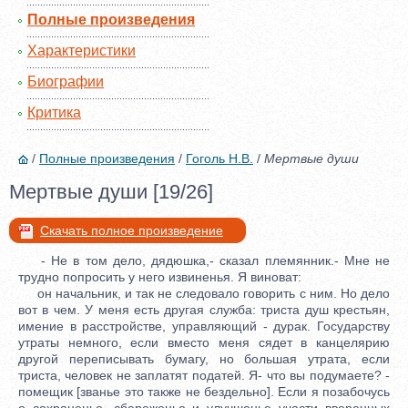
Полные произведения
Характеристики
Биографии
Критика
/
Полные произведения
/
Гоголь Н.В.
/
Мертвые души
Мертвые души [19/26]
Скачать полное произведение
- Не в том дело, дядюшка,- сказал племянник.- Мне не
трудно попросить у него извиненья. Я виноват:
он начальник, и так не следовало говорить с ним. Но дело
вот в чем. У меня есть другая служба: триста душ крестьян,
имение в расстройстве, управляющий - дурак. Государству
утраты немного, если вместо меня сядет в канцелярию
другой переписывать бумагу, но большая утрата, если
триста, человек не заплатят податей. Я- что вы подумаете? -
помещик [званье это также не бездельно]. Если я позабочусь
о сохраненье, сбереженье и улучшенье участи вверенных