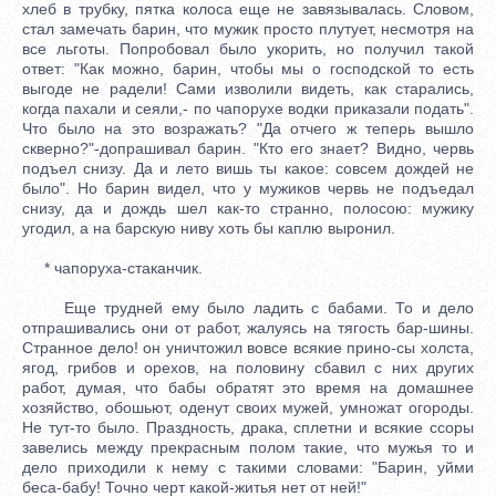
хлеб в трубку, пятка колоса еще не завязывалась. Словом,
стал замечать барин, что мужик просто плутует, несмотря на
все льготы. Попробовал было укорить, но получил такой
ответ: "Как можно, барин, чтобы мы о господской то есть
выгоде не радели! Сами изволили видеть, как старались,
когда пахали и сеяли,- по чапорухе водки приказали подать".
Что было на это возражать? "Да отчего ж теперь вышло
скверно?"-допрашивал барин. "Кто его знает? Видно, червь
подъел снизу. Да и лето вишь ты какое: совсем дождей не
было". Но барин видел, что у мужиков червь не подъедал
снизу, да и дождь шел как-то странно, полосою: мужику
угодил, а на барскую ниву хоть бы каплю выронил.
* чапоруха-стаканчик.
Еще трудней ему было ладить с бабами. То и дело
отпрашивались они от работ, жалуясь на тягость бар-шины.
Странное дело! он уничтожил вовсе всякие прино-сы холста,
ягод, грибов и орехов, на половину сбавил с них других
работ, думая, что бабы обратят это время на домашнее
хозяйство, обошьют, оденут своих мужей, умножат огороды.
Не тут-то было. Праздность, драка, сплетни и всякие ссоры
завелись между прекрасным полом такие, что мужья то и
дело приходили к нему с такими словами: "Барин, уйми
беса-бабу! Точно черт какой-житья нет от ней!"