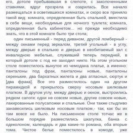
его, дотоле пребывавшая в слепоте, с заколоченными
ставнями, вдруг прозрела и озарилась. Все начало
размещаться в осветившихся комнатах, и скоро все приняло
такой вид: комната, определенная быть спальней, вместила
в себе вещи, необходимые для ночного туалета; комната,
определенная быть кабинетом... но прежде необходимо
знать, что в этой комнате было три стола;
один письменный - перед диваном, другой ломберный -
между окнами перед зеркалом, третий угольный - в углу,
между дверью в спальню и дверью в необитаемый зал с
инвалидною мебелью, служивший теперь передней, в
который дотоле с год не заходил никто. На этом угольном
столе поместилось вынутое из чемодана платье, а именно:
панталоны под фрак, панталоны новые, панталоны
серенькие, два бархатных жилета и два атласных, сюртук и
[два фрака]. Все это разместилось один на другом
пирамидкой и прикрылось сверху носовым шелковым
платком. В другом углу, между дверью и окном, выстроились
рядком сапоги: одни не совсем новые, другие совсем новые,
лакированные полусапожки и спальные. Они также стыдливо
занавесились шелковым носовым платком,- так, как бы их
там вовсе не было. На письменном столе тотчас же в
большом порядке разместились шкатулка, банка с
одеколоном, календарь и два какие-то романа, оба вторые
тома. Чистое белье поместилось в комоде, уже