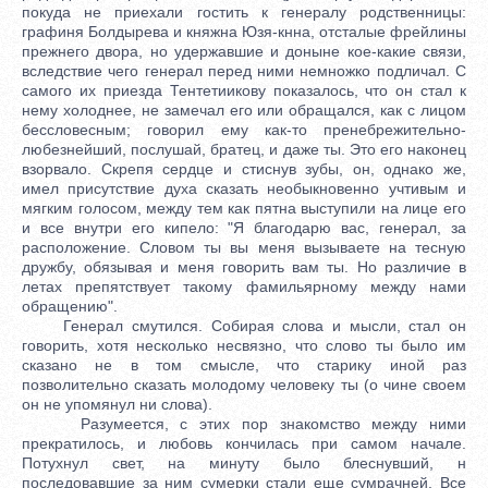
покуда не приехали гостить к генералу родственницы:
графиня Болдырева и княжна Юзя-кнна, отсталые фрейлины
прежнего двора, но удержавшие и доныне кое-какие связи,
вследствие чего генерал перед ними немножко подличал. С
самого их приезда Тентетиикову показалось, что он стал к
нему холоднее, не замечал его или обращался, как с лицом
бессловесным; говорил ему как-то пренебрежительно-
любезнейший, послушай, братец, и даже ты. Это его наконец
взорвало. Скрепя сердце и стиснув зубы, он, однако же,
имел присутствие духа сказать необыкновенно учтивым и
мягким голосом, между тем как пятна выступили на лице его
и все внутри его кипело: "Я благодарю вас, генерал, за
расположение. Словом ты вы меня вызываете на тесную
дружбу, обязывая и меня говорить вам ты. Но различие в
летах препятствует такому фамильярному между нами
обращению".
Генерал смутился. Собирая слова и мысли, стал он
говорить, хотя несколько несвязно, что слово ты было им
сказано не в том смысле, что старику иной раз
позволительно сказать молодому человеку ты (о чине своем
он не упомянул ни слова).
Разумеется, с этих пор знакомство между ними
прекратилось, и любовь кончилась при самом начале.
Потухнул свет, на минуту было блеснувший, н
последовавшие за ним сумерки стали еще сумрачней. Все