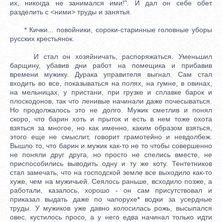
их, никогда не занимался ими!". И дал он себе обет
разделить с <ними> труды и занятья.
* Кички... повойники, сороки-старинные головные уборы
русских крестьянок.
И стал он хозяйничать, распоряжаться. Уменьшил
барщину, убавив дни работ на помещика и прибавив
времени мужику. Дурака управителя выгнал. Сам стал
входить во все, показываться на полях, на гумне, в овинах,
на мельницах, у пристани, при грузке и сплавке барок и
плоскодонов, так что ленивые начинали даже почесываться.
Но продолжалось это не долго. Мужик сметлив и понял
скоро, что барин хоть и прыток и есть в нем тоже охота
взяться за многое, но как именно, каким образом взяться,
этого еще не смыслит, говорит грамотейно и невдолбеж.
Вышло то, что барин и мужик как-то не то чтобы совершенно
не поняли друг друга, но просто не спелись вместе, не
приспособились выводить одну и ту же коту. Тентетников
стал замечать, что на господской земле все выходило как-то
хуже, чем на мужичьей. Сеялось раньше, всходило позже, а
работали, казалось, хорошо - он сам присутствовал и
приказал выдать даже по чапорухе* водки за усердные
труды. У мужиков уже давно колосилась рожь, высыпался
овес, кустилось просо, а у него едва начинал только идти