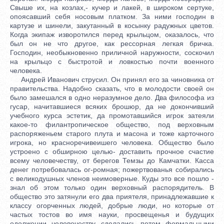
Свыше их, на козлах,- кучер и лакей, в широком сертуке,
опоясавший себя носовым платком. За ними господин в
картузе и шинели, закутанный в косынку радужных цветов.
Когда экипаж изворотился перед крыльцом, оказалось, что
был он не что другое, как рессорная легкая бричка.
Господин, необыкновенно приличной наружности, соскочил
на крыльцо с быстротой и ловкостью почти военного
человека.
Андрей Иванович струсил. Он принял его за чиновника от
правительства. Надобно сказать, что в молодости своей он
было замешался в одно неразумное дело. Два философа из
гусар, начитавшиеся всяких брошюр, да не докончивший
учебного курса эстетик, да промотавшийся игрок затеяли
какое-то филантропическое общество, под верховным
распоряженьем старого плута и масона и тоже карточного
игрока, но красноречивеишего человека. Общество было
устроено с обширною целью- доставить прочное счастие
всему человечеству, от берегов Темзы до Камчатки. Касса
денег потребовалась ог-ромная; пожертвованья собирались
с великодушных членов неимоверные. Куды это все пошло -
знал об этом только один верховный распорядитель. В
общество это затянули его два приятеля, принадлежавшие к
классу огорченных людей, добрые люди, но которые от
частых тостов во имя науки, просвещенья и будущих
одолжении человечеству сделались потом формальными