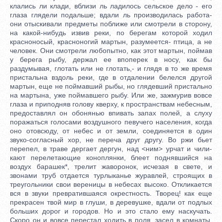
клались ли клади, вблизи ль ладилось сельское дело - его
глаза глядели подальше; вдали ль производилась работа-
они отыскивали предметы поближе или смотрели в сторону,
на какой-нибудь извив реки, по берегам которой ходил
красноносый, красноногий мартын, разумеется- птица, а не
человек. Они смотрели любопытно, как этот мартын, поймав
у берега рыбу, держал ее впоперек в носу, как бы
раздумывая, глотать или не глотать,- и глядя в то же время
пристальна вздоль реки, где в отдалении белелся другой
мартын, еще не поймавший рыбы, но глядевший пристально
на мартына, уже поймавшего рыбу. Или же, зажмурив вовсе
глаза и приподняв голову кверху, к пространствам небесным,
предоставлял он обонянью впивать запах полей, а слуху
поражаться голосами воздушного певучего населения, когда
оно отовсюду, от небес и от земли, соединяется в один
звуко-согласный хор, не переча друг другу. Во ржи бьет
перепел, в траве дергает дергун, над <ним> урчат и чили-
кают перелетающие коноплянки, блеет поднявшийся на
воздух барашек*, трелит жаворонок, исчезая в свете, и
звонами труб отдается турлыканье журавлей, строящих в
треугольники свои вереницы в небесах высоко. Откликается
вся в звуки превратившаяся окрестность. Творец! как еще
прекрасен твой мир в глуши, в деревушке, вдали от подлых
больших дорог и городов. Но и это стало ему наскучать.
Скоро он и вовсе перестал ходить в поля, засел в комнаты,