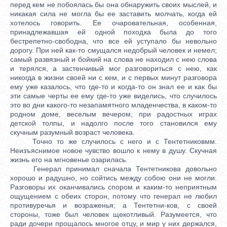
перед кем не побоялась бы она обнаружить своих мыслей, и
никакая сила не могла бы ее заставить молчать, когда ей
хотелось говорить. Ее очаровательная, особенная,
принадлежавшая ей одной походка была до того
бестрепетно-свободна, что все ей уступало бы невольно
дорогу. При ней как-то смущался недобрый человек и немел;
самый развязный и бойкий на слова не находил с нею слова
и терялся, а застенчивый мог разговориться с нею, как
никогда в жизни своей ни с кем, и с первых минут разговора
ему уже казалось, что где-то и когда-то он знал ее и как бы
эти самые черты ее ему где-то уже виделись, что случилось
это во дни какого-то незапамятного младенчества, в каком-то
родном доме, веселым вечером, при радостных играх
детской толпы, и надолго после того становился ему
скучным разумный возраст человека.
Точно то же случилось с него и с Тентетниковмм.
Неизъяснимое новое чувство вошло к нему в душу. Скучная
жизнь его на мгновенье озарилась.
Генерал принимал сначала Тентетникова довольно
хорошо и радушно, но сойтись между собою они не могли.
Разговоры их оканчивались спором и каким-то неприятным
ощущением с обеих сторон, потому что генерал не любил
противуречья и возраженья; а Тентетни-ков, с своей
стороны, тоже был человек щекотливый. Разумеется, что
ради дочери прощалось многое отцу, и мир у них держался,