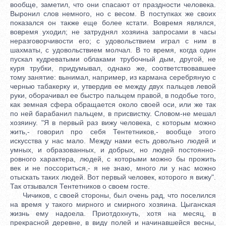
вообще, заметил, что они спасают от праздности человека.
Выронил слов немного, но с весом. В поступках же своих
показался он также еще более кстати. Вовремя являлся,
вовремя уходил; не затруднял хозяина запросами в часы
неразговорчивости его; с удовольствием играл с ним в
шахматы, с удовольствием молчал. В то время, когда один
пускал кудреватыми облаками трубочный дым, другой, не
куря трубки, придумывал, однако же, соответствовавшее
тому занятие: вынимал, например, из кармана серебряную с
чернью табакерку и, утвердив ее между двух пальцев левой
руки, оборачивал ее быстро пальцем правой, в подобье того,
как земная сфера обращается около своей оси, или же так
по ней барабанил пальцем, в присвистку. Словом-не мешал
хозяину. "Я в первый раз вижу человека, с которым можно
жить,- говорил про себя Тентетников,- вообще этого
искусства у нас мало. Между нами есть довольно людей и
умных, и образованных, и добрых, но людей постоянно-
ровного характера, людей, с которыми можно бы прожить
век и не поссориться,- я не знаю, много ли у нас можно
отыскать таких людей. Вот первый человек, которого я вижу".
Так отзывался Тентетников о своем госте.
Чичиков, с своей стороны, был очень рад, что поселился
на время у такого мирного и смирного хозяина. Цыганская
жизнь ему надоела. Приотдохнуть, хотя на месяц, в
прекрасной деревне, в виду полей и начинавшейся весны,