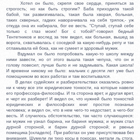
Хотел он было, скрепя свое сердце, приняться за
строгость; но как быть строгим? Баба приходила такой
бабой, так развизгивалась, такая была хворая, больная,
таких скверных, гадких наворачивала на себя тряпок,- уж
откуда она их набирала, бог ее весть. "Ступай, ступай себе
только с глаз моих! Бог с тобой!"-говорил бедный
Тентетников и вослед за тем видел, как больная, вышед за
ворота, схватывалась с соседкой за какую-нибудь репу и так
отламывала ей бока, как не сумеет и здоровый мужик.
Вздумал он было попробовать какую-то школу между
ними завести, но от этого вышла такая чепуха, что он и
голову повесил; лучше было и не задумывать. Какая школа!
И времени никому не было: мальчик с десяти лет уже был
помощником во всех работах и там воспитывался.
В делах судейских и разбирательствах оказались ровно
ни к чему все эти юридические тонкости, на которые навели
его профессора-философы. И та сторона врет, и другая врет,
и черт их разберет! И видел он, что нужней было тонкостей
юридических и философских книг простое познанье
человека; и видел он, что в нем чего-то недостает, а чего-бог
весть. И случилось обстоятельство, так часто случающееся:
ни мужик не узнал барина, ни бариня мужика; и мужик стал
дурной стороной, и барин дурной стороной; и рвенье
помещика [охладело]. При работах он уже присутствовав без
внимания. Шумели ли тихо косы в покосах, метали ль стога,