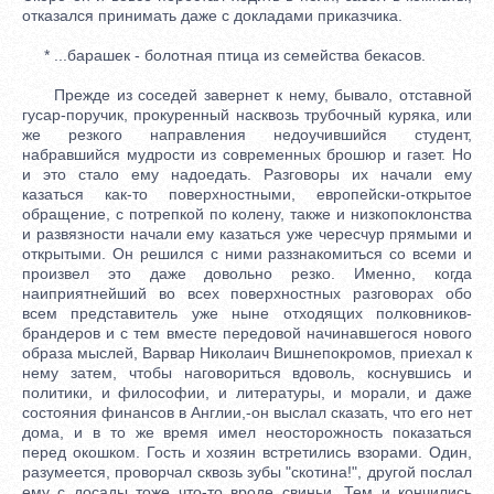
отказался принимать даже с докладами приказчика.
* ...барашек - болотная птица из семейства бекасов.
Прежде из соседей завернет к нему, бывало, отставной
гусар-поручик, прокуренный насквозь трубочный куряка, или
же резкого направления недоучившийся студент,
набравшийся мудрости из современных брошюр и газет. Но
и это стало ему надоедать. Разговоры их начали ему
казаться как-то поверхностными, европейски-открытое
обращение, с потрепкой по колену, также и низкопоклонства
и развязности начали ему казаться уже чересчур прямыми и
открытыми. Он решился с ними раззнакомиться со всеми и
произвел это даже довольно резко. Именно, когда
наиприятнейший во всех поверхностных разговорах обо
всем представитель уже ныне отходящих полковников-
брандеров и с тем вместе передовой начинавшегося нового
образа мыслей, Варвар Николаич Вишнепокромов, приехал к
нему затем, чтобы наговориться вдоволь, коснувшись и
политики, и философии, и литературы, и морали, и даже
состояния финансов в Англии,-он выслал сказать, что его нет
дома, и в то же время имел неосторожность показаться
перед окошком. Гость и хозяин встретились взорами. Один,
разумеется, проворчал сквозь зубы "скотина!", другой послал
ему с досады тоже что-то вроде свиньи. Тем и кончились