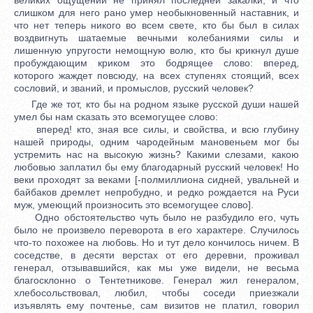
слишком для него рано умер необыкновенный наставник, и
что нет теперь никого во всем свете, кто бы был в силах
воздвигнуть шатаемые вечными колебаниями силы и
лишенную упругости немощную волю, кто бы крикнул душе
пробуждающим криком это бодрящее слово: вперед,
которого жаждет повсюду, на всех ступенях стоящий, всех
сословий, и званий, и промыслов, русский человек?
Где же тот, кто бы на родном языке русской души нашей
умел бы нам сказать это всемогущее слово:
вперед! кто, зная все силы, и свойства, и всю глубину
нашей природы, одним чародейным мановеньем мог бы
устремить нас на высокую жизнь? Какими слезами, какою
любовью заплатил бы ему благодарный русский человек! Но
веки проходят за веками [-полмиллиона сидней, увальней и
байбаков дремлет непробудно, и редко рождается на Руси
муж, умеющий произносить это всемогущее слово].
Одно обстоятельство чуть было не разбудило его, чуть
было не произвело переворота в его характере. Случилось
что-то похожее на любовь. Но и тут дело кончилось ничем. В
соседстве, в десяти верстах от его деревни, проживал
генерал, отзывавшийся, как мы уже видели, не весьма
благосклонно о Тентетникове. Генерал жил генералом,
хлебосольствовал, любил, чтобы соседи приезжали
изъявлять ему почтенье, сам визитов не платил, говорил