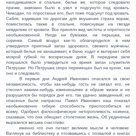
находившемся в спальне; белье же, которое следовало
прачке, завязано было в узел и подсунуто под кровать.
Чемодан, по опростанье его, был тоже подсунут под кровать.
Сабля, ездившая по дорогам для внушения страха ворам,
поместилась также в спальне, повиснувши на гвозде
невдалеке от кровати. Все приняло вид чистоты и опрятности
необыкновенной. Нигде ни бумажки, ни перышка, ни
соринки. Самый воздух как-то облагородился: в нем
утвердился приятный запах здорового, свежего мужчины,
который белья не занашивает, в баню ходит и вытирает себя
мокрой губкой по воскресным дням. В переднем зале
покушался было утвердиться на время запах служителя
Петрушки. Но Петрушка скоро перемещен был на кухню, как
оно и следовало.
В первые дни Андрей Иванович опасался за свою
независимость, чтобы как-нибудь гость не связал его, не
стеснил какими-нибудь измененьями в образе жизни и не
разрушился бы порядок дня его, так удачно заведенный; но
опасенья были напрасны. Павел Иванович наш показал
необыкновенно гибкую способность приспособиться ко
всему. Одобрил философическую неторопливость хозяина,
сказавши, что она обещает столетнюю жизнь. Об уединенье
выразился весьма счастливо:
именно что оно питает великие мысли в человеке.
Взглянув на библиотеку и отозвавшись с похвалой о книгах