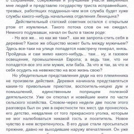
мне людей и представлю государству триста исправнейших,
трезвых, работящих подданных-чем моя служба будет хуже
службы какого-нибудь начальника отделения Леницына?
Действительный статский советник остался с открытым
ртом от изумленья. Такого потока слов он не ожидал.
Немного подумавши, начал он было в таком роде:
- Но все же... но как же таки?.. как же запропа-стить себя в
деревню? Какое же общество может быть между мужичьем?
Здесь все-таки на улице попадется навстречу генерал, князь.
Пройдешь и сам мимо какого-нибудь... там... ну, и газовое
освещение, промышленная Европа; а ведь там, что ни
попадется-все это или мужик, или баба. За что ж так, за что ж
себя осудить на невежество на всю жизнь свою?
Но убедительные представления дяди на его племянника
не произвели действия. Деревня начинала представляться
каким-то привольным приютом, воспоитель-ницею дум и
помышлений, единственным поприщем полезной
деятельности. Уже он откопал и новейшие книги по части
сельского хозяйства. Словом-через недели две после этого
разговора был он уже в окрестности тех мест, где пронеслось
его детство, невдалеке от того прекрасного уголка, которым
не мог налюбоваться никакой гость и посетитель. Новое
чувство в нем встрепенулось. В его душе стали просыпаться
прежние, давно не выходившие наружу впечатления. Он уже