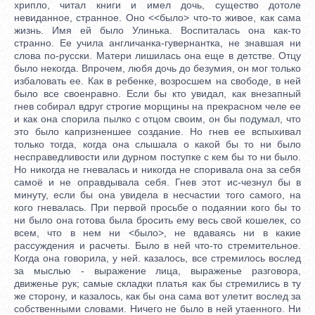
хрипло, читал книги и имел дочь, существо дотоле
невиданное, странное. Оно <<было> что-то живое, как сама
жизнь. Имя ей было Улинька. Воспиталась она как-то
странно. Ее учила англичанка-гувернантка, не знавшая ни
слова по-русски. Матери лишилась она еще в детстве. Отцу
было некогда. Впрочем, любя дочь до безумия, он мог только
избаловать ее. Как в ребенке, возросшем на свободе, в ней
было все своенравно. Если бы кто увидал, как внезапный
гнев собирал вдруг строгие морщины на прекрасном челе ее
и как она спорила пылко с отцом своим, он бы подумал, что
это было капризненшее создание. Но гнев ее вспыхивал
только тогда, когда она слышала о какой бы то ни было
несправедливости или дурном поступке с кем бы то ни было.
Но никогда не гневалась и никогда не споривала она за себя
самоё и не оправдывала себя. Гнев этот ис-чезнул бы в
минуту, если бы она увидела в несчастии того самого, на
кого гневалась. При первой просьбе о подаянии кого бы то
ни было она готова была бросить ему весь свой кошелек, со
всем, что в нем ни <было>, не вдаваясь ни в какие
рассуждения и расчеты. Было в ней что-то стремительное.
Когда она говорила, у ней. казалось, все стремилось вослед
за мыслью - выражение лица, выраженье разговора,
движенье рук; самые складки платья как бы стремились в ту
же сторону, и казалось, как бы она сама вот улетит вослед за
собственными словами. Ничего не было в ней утаенного. Ни