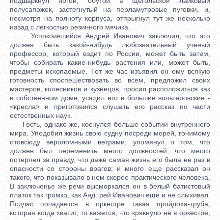
подшаркнул ногой, обутой в щегольской лайковый
полусапожек, застегнутый на перламутровые пуговки, и,
несмотря на полноту корпуса, отпрыгнул тут же несколько
назад с легкостью резинного мячика.
Успокоившийся Андрей Иванович заключил, что это
должен быть какой-нибудь любознательный ученый
профессор, который ездит по России, может быть затем,
чтобы собирать какие-нибудь растения или, может быть,
предметы ископаемые. Тот же час изъявил он ему всякую
готовность споспешествовать во всем, предложил своих
мастеров, колесников и кузнецов, просил расположиться как
в собственном доме, усадил его в большие вольтеровские -
<кресла> и приготовился слушать его рассказ по части
естественных наук.
Гость, однако же, коснулся больше событии внутреннего
мира. Уподобил жизнь свою судну посреди морей, гонимому
отовсюду вероломными ветрами; упомянул о том, что
должен был переменить много должностей, что много
потерпел за правду, что даже самая жизнь его была не раз в
опасности со стороны врагов; и много еще рассказал он
такого, что показывало в нем скорее практического человека.
В заключенье же речи высморкался он в белый батистовый
платок так громко, как Анд. рей Иванович еще и не слыхивал.
Подчас попадается в оркестре такая пройдоха-труба,
которая когда хватит, то кажется, что крякнуло не в оркестре,