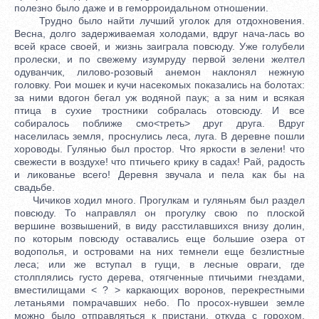
полезно было даже и в геморроидальном отношении.
Трудно было найти лучший уголок для отдохновения.
Весна, долго задерживаемая холодами, вдруг нача-лась во
всей красе своей, и жизнь заиграла повсюду. Уже голубели
пролески, и по свежему изумруду первой зелени желтел
одуванчик, лилово-розовый анемон наклонял нежную
головку. Рои мошек и кучи насекомых показались на болотах:
за ними вдогон бегал уж водяной паук; а за ним и всякая
птица в сухие тростники собралась отовсюду. И все
собиралось поближе смо<треть> друг друга. Вдруг
населилась земля, проснулись леса, луга. В деревне пошли
хороводы. Гулянью был простор. Что яркости в зелени! что
свежести в воздухе! что птичьего крику в садах! Рай, радость
и ликованье всего! Деревня звучала и пела как бы на
свадьбе.
Чичиков ходил много. Прогулкам и гуляньям был раздел
повсюду. То направлял он прогулку свою по плоской
вершине возвышений, в виду расстилавшихся внизу долин,
по которым повсюду оставались еще большие озера от
водополья, и островами на них темнели еще безлистные
леса; или же вступал в гущи, в лесные овраги, где
столплялись густо дерева, отягченные птичьими гнездами,
вместилищами < ? > каркающих воронов, перекрестными
летаньями помрачавших небо. По просох-нувшеи земле
можно было отправляться к пристани, откуда с горохом,