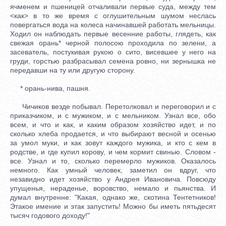
ячменем и пшеницей отчаливали первые суда, между тем
<как> в то же время с оглушительным шумом неслась
повергаться вода на колеса начинавшей работать мельницы.
Ходил он наблюдать первые весенние работы, глядеть, как
свежая орань* черной полосою проходила по зелени, а
засеватель, постукивая рукою о сито, висевшее у него на
груди, горстью разбрасывал семена ровно, ни зернышка не
передавши на ту или другую сторону.
* орань-нива, пашня.
Чичиков везде побывал. Перетолковал и переговорил и с
приказчиком, и с мужиком, и с мельником. Узнал все, обо
всем, и что и как, и каким образом хозяйство идет, и по
сколько хлеба продается, и что выбирают весной и осенью
за умол муки, и как зовут каждого мужика, и кто с кем в
родстве, и где купил корову, и чем кормит свинью. Словом -
все. Узнал и то, сколько перемерло мужиков. Оказалось
немного. Как умный человек, заметил он вдруг, что
незавидно идет хозяйство у Андрея Ивановича. Повсюду
упущенья, нераденье, воровство, немало и пьянства. И
думал внутренне: "Какая, однако же, скотина Тентетников!
Этакое имение и этак запустить! Можно бы иметь пятьдесят
тысяч годового доходу!"