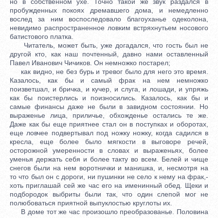
но в собственном ухе. Точно такой же звук раздался в
пробужденных покоях дремавшего дома, и немедленно
вослед за ним воспоследовало благоуханье одеколона,
невидимо распространенное ловким встряхнутьем носового
батистового платка.
Читатель, может быть, уже догадался, что гость был не
другой кто, как наш почтенный, давно нами оставленный
Павел Иванович Чичиков. Он немножко постарел;
как видно, не без бурь и тревог было для него это время.
Казалось, как бы и самый фрак на нем немножко
поизветшал, и бричка, и кучер, и слуга, и лошади, и упряжь
как бы поистерлись и поизносились. Казалось, как бы и
самые финансы даже не были в завидном состоянии. Но
выраженье лица, приличье, обхожденье остались те же.
Даже как бы еще приятнее стал он в поступках и оборотах,
еще ловчее подвертывал под ножку ножку, когда садился в
кресла, еще более было мягкости в выговоре речей,
осторожной умеренности в словах и выраженьях, более
уменья держать себя и более такту во всем. Белей и чище
снегов были на нем воротнички и манишка, и, несмотря на
то что был он с дороги, ни пушинки не село к нему на фрак,-
хоть приглашай сей же час его на именинный обед. Щеки и
подбородок выбриты были так, что один слепой мог не
полюбоваться приятной выпуклостью круглоты их.
В доме тот же час произошло преобразованье. Половина