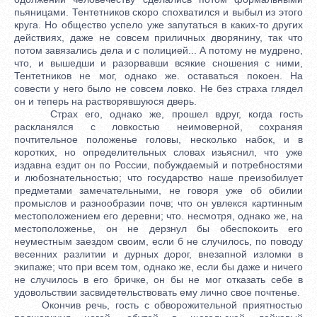
пьяницами. Тентетников скоро спохватился и выбыл из этого
круга. Но общество успело уже запутаться в каких-то других
действиях, даже не совсем приличных дворянину, так что
потом завязались дела и с полицией... А потому не мудрено,
что, и вышедши и разорвавши всякие сношения с ними,
Тентетников не мог, однако же. оставаться покоен. На
совести у него было не совсем ловко. Не без страха глядел
он и теперь на растворявшуюся дверь.
Страх его, однако же, прошел вдруг, когда гость
раскланялся с ловкостью неимоверной, сохраняя
почтительное положенье головы, несколько набок, и в
коротких, но определительных словах изьяснил, что уже
издавна ездит он по России, побуждаемый и потребностями
и любознательностью; что государство наше преизобилует
предметами замечательными, не говоря уже об обилии
промыслов и разнообразии почв; что он увлекся картинным
местоположением его деревни; что. несмотря, однако же, на
местоположенье, он не дерзнул бы обеспокоить его
неуместным заездом своим, если б не случилось, по поводу
весенних разлитии и дурных дорог, внезапной изломки в
экипаже; что при всем том, однако же, если бы даже и ничего
не случилось в его бричке, он бы не мог отказать себе в
удовольствии засвидетельствовать ему лично свое почтенье.
Окончив речь, гость с обворожительной приятностью