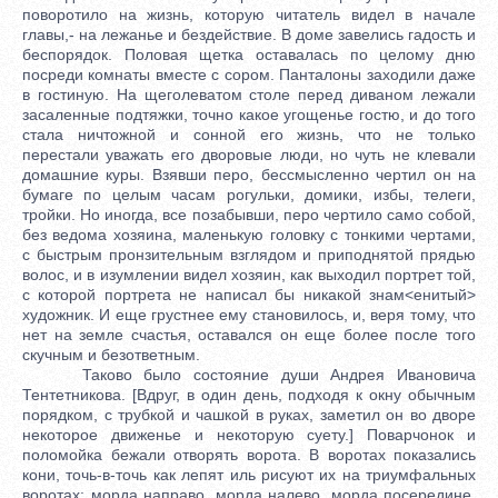
поворотило на жизнь, которую читатель видел в начале
главы,- на лежанье и бездействие. В доме завелись гадость и
беспорядок. Половая щетка оставалась по целому дню
посреди комнаты вместе с сором. Панталоны заходили даже
в гостиную. На щеголеватом столе перед диваном лежали
засаленные подтяжки, точно какое угощенье гостю, и до того
стала ничтожной и сонной его жизнь, что не только
перестали уважать его дворовые люди, но чуть не клевали
домашние куры. Взявши перо, бессмысленно чертил он на
бумаге по целым часам рогульки, домики, избы, телеги,
тройки. Но иногда, все позабывши, перо чертило само собой,
без ведома хозяина, маленькую головку с тонкими чертами,
с быстрым пронзительным взглядом и приподнятой прядью
волос, и в изумлении видел хозяин, как выходил портрет той,
с которой портрета не написал бы никакой знам<енитый>
художник. И еще грустнее ему становилось, и, веря тому, что
нет на земле счастья, оставался он еще более после того
скучным и безответным.
Таково было состояние души Андрея Ивановича
Тентетникова. [Вдруг, в один день, подходя к окну обычным
порядком, с трубкой и чашкой в руках, заметил он во дворе
некоторое движенье и некоторую суету.] Поварчонок и
поломойка бежали отворять ворота. В воротах показались
кони, точь-в-точь как лепят иль рисуют их на триумфальных
воротах: морда направо, морда налево, морда посередине.