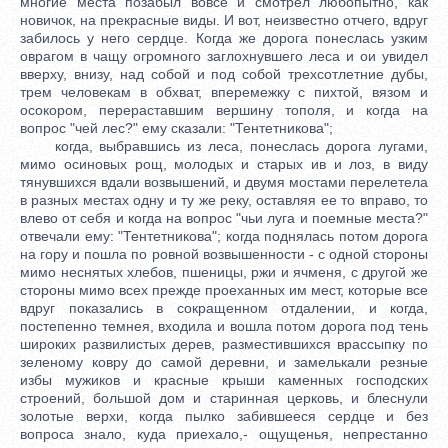
многие места позабыл вовсе и смотрел любопытно, как
новичок, на прекрасные виды. И вот, неизвестно отчего, вдруг
забилось у него сердце. Когда же дорога понеслась узким
оврагом в чащу огромного заглохнувшего леса и ои увидел
вверху, внизу, над собой и под собой трехсотлетние дубы,
трем человекам в обхват, вперемежку с пихтой, вязом и
осокором, перераставшим вершину тополя, и когда на
вопрос "чей лес?" ему сказали: "Тентетникова";
когда, выбравшись из леса, понеслась дорога лугами,
мимо осиновых рощ, молодых и старых ив и лоз, в виду
тянувшихся вдали возвышений, и двумя мостами перелетела
в разных местах одну и ту же реку, оставляя ее то вправо, то
влево от себя и когда на вопрос "чьи луга и поемные места?"
отвечали ему: "Тентетникова"; когда поднялась потом дорога
на гору и пошла по ровной возвышенности - с одной стороны
мимо неснятых хлебов, пшеницы, ржи и ячменя, с другой же
стороны мимо всех прежде проеханных им мест, которые все
вдруг показались в сокращенном отдалении, и когда,
постепенно темнея, входила и вошла потом дорога под тень
широких развилистых дерев, разместившихся врассыпку по
зеленому ковру до самой деревни, и замелькали резные
избы мужиков и красные крыши каменных господских
строений, большой дом и старинная церковь, и блеснули
золотые верхи, когда пылко забившееся сердце и без
вопроса знало, куда приехало,- ощущенья, непрестанно