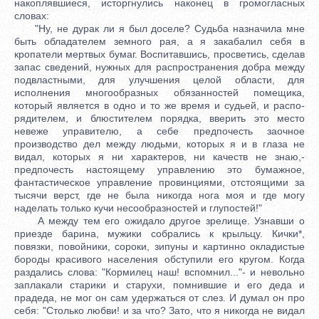
накоплявшиеся, исторгнулись наконец в громогласных
словах:
"Hy, не дурак ли я был доселе? Судьба назначила мне
быть обладателем земного рая, а я закабалил себя в
кропатели мертвых бумаг. Воспитавшись, просветись, сделав
запас сведений, нужных для распространения добра между
подвластными, для улучшения целой области, для
исполнения многообразных обязанностей помещика,
который является в одно и то же время и судьей, и распо-
рядителем, и блюстителем порядка, вверить это место
невеже управителю, а себе предпочесть заочное
производство дел между людьми, которых я и в глаза не
видал, которых я ни характеров, ни качеств не знаю,-
предпочесть настоящему управлению это бумажное,
фантастическое управление провинциями, отстоящими за
тысячи верст, где не была никогда нога моя и где могу
наделать только кучи несообразностей и глупостей!"
А между тем его ожидало другое зрелище. Узнавши о
приезде барина, мужики собрались к крыльцу. Кички*,
повязки, повойники, сороки, зипуны и картинно окладистые
бороды красивого населения обступили его кругом. Когда
раздались слова: "Кормилец наш! вспомнил..."- и невольно
заплакали старики и старухи, помнившие и его деда и
прадеда, не мог он сам удержаться от слез. И думал он про
себя: "Столько любви! и за что? Зато, что я никогда не видал