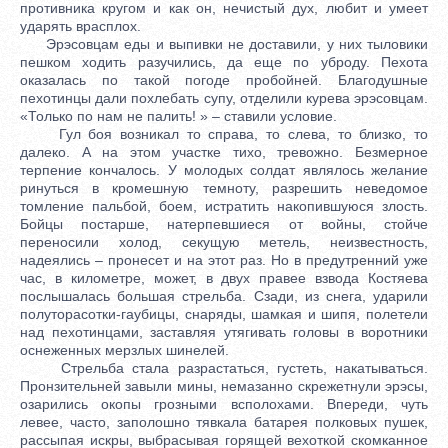
противника кругом и как он, нечистый дух, любит и умеет
ударять врасплох.
Эрэсовцам еды и выпивки не доставили, у них тыловики
пешком ходить разучились, да еще по уброду. Пехота
оказалась по такой погоде пробойней. Благодушные
пехотинцы дали похлебать супу, отделили курева эрэсовцам.
«Только по нам не палить! » – ставили условие.
Гул боя возникал то справа, то слева, то близко, то
далеко. А на этом участке тихо, тревожно. Безмерное
терпение кончалось. У молодых солдат являлось желание
ринуться в кромешную темноту, разрешить неведомое
томление пальбой, боем, истратить накопившуюся злость.
Бойцы постарше, натерпевшиеся от войны, стойче
переносили холод, секущую метель, неизвестность,
надеялись – пронесет и на этот раз. Но в предутренний уже
час, в километре, может, в двух правее взвода Костяева
послышалась большая стрельба. Сзади, из снега, ударили
полуторасотки-гаубицы, снаряды, шамкая и шипя, полетели
над пехотинцами, заставляя утягивать головы в воротники
оснеженных мерзлых шинелей.
Стрельба стала разрастаться, густеть, накатываться.
Пронзительней завыли мины, немазанно скрежетнули эрэсы,
озарились окопы грозными всполохами. Впереди, чуть
левее, часто, заполошно тявкала батарея полковых пушек,
рассыпая искры, выбрасывая горящей вехоткой скомканное