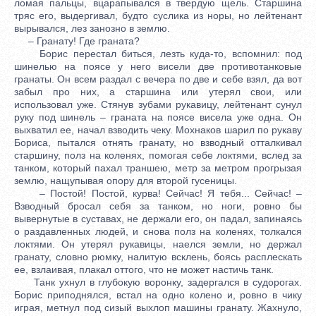
ломая пальцы, вцарапывался в твердую щель. Старшина
тряс его, выдергивал, будто суслика из норы, но лейтенант
вырывался, лез занозно в землю.
– Гранату! Где граната?
Борис перестал биться, лезть куда-то, вспомнил: под
шинелью на поясе у него висели две противотанковые
гранаты. Он всем раздал с вечера по две и себе взял, да вот
забыл про них, а старшина или утерял свои, или
использовал уже. Стянув зубами рукавицу, лейтенант сунул
руку под шинель – граната на поясе висела уже одна. Он
выхватил ее, начал взводить чеку. Мохнаков шарил по рукаву
Бориса, пытался отнять гранату, но взводный отталкивал
старшину, полз на коленях, помогая себе локтями, вслед за
танком, который пахал траншею, метр за метром прогрызая
землю, нащупывая опору для второй гусеницы.
– Постой! Постой, курва! Сейчас! Я тебя... Сейчас! –
Взводный бросал себя за танком, но ноги, ровно бы
вывернутые в суставах, не держали его, он падал, запинаясь
о раздавленных людей, и снова полз на коленях, толкался
локтями. Он утерял рукавицы, наелся земли, но держал
гранату, словно рюмку, налитую всклень, боясь расплескать
ее, взлаивая, плакал оттого, что не может настичь танк.
Танк ухнул в глубокую воронку, задергался в судорогах.
Борис приподнялся, встал на одно колено и, ровно в чику
играя, метнул под сизый выхлоп машины гранату. Жахнуло,