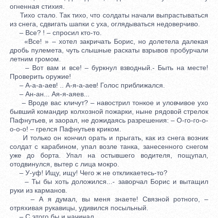
огненная стихия.
Тихо стало. Так тихо, что солдаты начали выпрастываться
из снега, сдвигать шапки с уха, оглядываться недоверчиво.
– Все? ! – спросил кто-то.
«Все! » – хотел закричать Борис, но долетела далекая
дробь пулемета, чуть слышные раскаты взрывов пробурчали
летним громом.
– Вот вам и все! – буркнул взводный.- Быть на месте!
Проверить оружие!
– А-а-а-аев! .. А-я-а-аев! Голос приближался.
– Ан-ан... Ая-я-аяев...
– Вроде вас кличут? – навострил тонкое и уловчивое ухо
бывший командир колхозной пожарки, ныне рядовой стрелок
Пафнутьев, и заорал, не дожидаясь разрешения: – О-го-го-о-
о-о-о! – грелся Пафнутьев криком.
И только он кончил орать и прыгать, как из снега возник
солдат с карабином, упал возле танка, занесенного снегом
уже до борта. Упал на остывшего водителя, пощупал,
отодвинулся, вытер с лица мокро.
– У-уф! Ищу, ищу! Чего ж не откликаетесь-то?
– Ты бы хоть доложился...- заворчал Борис и вытащил
руки из карманов.
– А я думал, вы меня знаете! Связной ротного, –
отряхивая рукавицы, удивился посыльный.
– С этого бы и начинал.