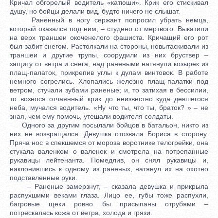
Кричал обгорелый водитель «катюши». Крик его стискивал
душу, но бойцы делали вид, будто ничего не слышат.
Раненный в ногу сержант попросил убрать немца,
который оказался под ним, – студено от мертвого. Выкатили
на верх траншеи окоченелого фашиста. Кричащий его рот
был забит снегом. Растолкали на стороны, новытаскивали из
траншеи и другие трупы, соорудили из них бруствер –
защиту от ветра и снега, над ранеными натянули козырек из
плащ-палаток, прикрепив углы к дулам винтовок. В работе
немного согрелись. Хлопались железно плащ-палатки под
ветром, стучали зубами раненые; и, то затихая в бессилии,
то вознося отчаянный крик до неизвестно куда девшегося
неба, мучался водитель. «Ну что ты, что ты, браток? » – не
зная, чем ему помочь, утешали водителя солдаты.
Одного за другим посылали бойцов в батальон, никто из
них не возвращался. Девушка отозвала Бориса в сторону.
Пряча нос в спекшемся от мороза воротнике телогрейки, она
стукала валенком о валенок и смотрела на потрепанные
рукавицы лейтенанта. Помедлив, он снял рукавицы и,
наклонившись к одному из раненых, натянул их на охотно
подставленные руки.
– Раненые замерзнут, – сказала девушка и прикрыла
распухшими веками глаза. Лицо ее, губы тоже распухли,
багровые щеки ровно бы присыпаны отрубями –
потрескалась кожа от ветра, холода и грязи.