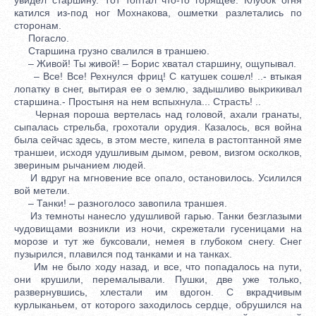
катился из-под ног Мохнакова, ошметки разлетались по
сторонам.
Погасло.
Старшина грузно свалился в траншею.
– Живой! Ты живой! – Борис хватал старшину, ощупывал.
– Все! Все! Рехнулся фриц! С катушек сошел! ..- втыкая
лопатку в снег, вытирая ее о землю, задышливо выкрикивал
старшина.- Простыня на нем вспыхнула... Страсть! ..
Черная пороша вертелась над головой, ахали гранаты,
сыпалась стрельба, грохотали орудия. Казалось, вся война
была сейчас здесь, в этом месте, кипела в растоптанной яме
траншеи, исходя удушливым дымом, ревом, визгом осколков,
звериным рычанием людей.
И вдруг на мгновение все опало, остановилось. Усилился
вой метели.
– Танки! – разноголосо завопила траншея.
Из темноты нанесло удушливой гарью. Танки безглазыми
чудовищами возникли из ночи, скрежетали гусеницами на
морозе и тут же буксовали, немея в глубоком снегу. Снег
пузырился, плавился под танками и на танках.
Им не было ходу назад, и все, что попадалось на пути,
они крушили, перемалывали. Пушки, две уже только,
развернувшись, хлестали им вдогон. С вкрадчивым
курлыканьем, от которого заходилось сердце, обрушился на