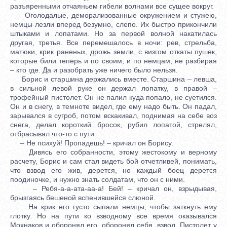
разъяренными отчаяньем гибели волнами все сущее вокруг.
Оголодалые, деморализованные окружением и стужею,
немцы лезли вперед безумно, слепо. Их быстро прикончили
штыками и лопатами. Но за первой волной накатилась
другая, третья. Все перемешалось в ночи: рев, стрельба,
матюки, крик раненых, дрожь земли, с визгом откаты пушек,
которые били теперь и по своим, и по немцам, не разбирая
– кто где. Да и разобрать уже ничего было нельзя.
Борис и старшина держались вместе. Старшина – левша,
в сильной левой руке он держал лопатку, в правой –
трофейный пистолет. Он не палил куда попало, не суетился.
Он и в снегу, в темноте видел, где ему надо быть. Он падал,
зарывался в сугроб, потом вскакивал, поднимая на себе воз
снега, делал короткий бросок, рубил лопатой, стрелял,
отбрасывал что-то с пути.
– Не психуй! Пропадешь! – кричал он Борису.
Дивясь его собранности, этому жестокому и верному
расчету, Борис и сам стал видеть бой отчетливей, понимать,
что взвод его жив, дерется, но каждый боец дерется
поодиночке, и нужно знать солдатам, что он с ними.
– Ребя-а-а-ата-аа-а! Бей! – кричал он, взрыдывая,
брызгаясь бешеной вспенившейся слюной.
На крик его густо сыпали немцы, чтобы заткнуть ему
глотку. Но на пути ко взводному все время оказывался
Мохнаков и оборонял его, оборонял себя, взвод. Пистолет у