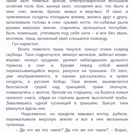
танки залп тяжелых эрэсов, электросварочной вспышкой
ослепив поле боя, качнув окоп, оплавляя все, что было в
нем: снег, землю, броню, живых и мертвых. И свои, и
чужеземные солдаты попадали влежку, жались друг к другу,
заталкивали головы в снег, срывая ногти, по-собачьи рыли
руками мерзлую землю, старались затискаться поглубже,
быть поменьше, утягивали под себя ноги – и все без звука,
молчком, лишь загнанный хрип слышался повсюду.
Гул нарастал.
Возле тяжелого танка ткнулся, хокнул огнем снаряд
гаубицы. Танк содрогнулся, звякнул железом, забегал влево-
вправо, качнул орудием, уронил набалдашник дульного
тормоза в снег и, буравя перед собой живой
перекатывающийся ворох, ринулся на траншею. От него,
уже неуправляемого, в панике рассыпались и чужие
солдаты, и русские бойцы. Танк возник, зашевелился
безгласной тушей над траншеей, траки лязгнули,
повернулись с визгом, бросив на старшину, на Бориса комья
грязного снега, обдав их горячим дымом выхлопной трубы.
Завалившись одной гусеницей в траншею, буксуя, танк
рванулся вдоль нее.
Надсаженно, на пределе завывал мотор, рубили,
перемалывали мерзлую землю и все в нее вкопанные
гусеницы.
– Да что же это такое? Да что же это такое? – Борис,