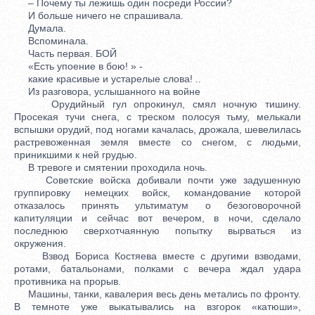
– Почему ты лежишь один посреди России?
И больше ничего не спрашивала.
Думала.
Вспоминала.
Часть первая. БОЙ
«Есть упоение в бою! » -
какие красивые и устарелые слова! ..
Из разговора, услышанного на войне
Орудийный гул опрокинул, смял ночную тишину.
Просекая тучи снега, с треском полосуя тьму, мелькали
вспышки орудий, под ногами качалась, дрожала, шевелилась
растревоженная земля вместе со снегом, с людьми,
приникшими к ней грудью.
В тревоге и смятении проходила ночь.
Советские войска добивали почти уже задушенную
группировку немецких войск, командование которой
отказалось принять ультиматум о безоговорочной
капитуляции и сейчас вот вечером, в ночи, сделало
последнюю сверхотчаянную попытку вырваться из
окружения.
Взвод Бориса Костяева вместе с другими взводами,
ротами, батальонами, полками с вечера ждал удара
противника на прорыв.
Машины, танки, кавалерия весь день метались по фронту.
В темноте уже выкатывались на взгорок «катюши»,