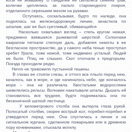
колючки цеплялись за пальто старомодного покроя,
отделанного сереньким мехом на рукавах.
Оступаясь, соскальзывая, будто по наледи, она
поднялась на железнодорожную линию, зачастила по
шпалам, шаг ее был суетливый, сбивающийся.
Насколько охватывал взгляд – степь кругом немая,
предзимно взявшаяся рыжеватой шерсткой. Солончаки
накрапом пятнали степную даль, добавляя немоты в ее
безгласное пространство, да у самого неба тенью проступал
хребет Урала, тоже немой, тоже недвижно усталый. Людей
не было. Птиц не слышно. Скот отогнали к предгорьям.
Поезда проходили редко.
Ничто не тревожило пустынной тишины.
В глазах ее стояли слезы, и оттого все плыло перед нею,
качалось, как в море, и где начиналось небо, где кончалось
море – она не различала. Хвостатыми водорослями
шевелились рельсы. Волнами накатывали шпалы. Дышать ей
становилось все труднее, будто поднималась она по
бесконечной шаткой лестнице.
У километрового столба она вытерла глаза рукой.
Полосатый столбик, скорее вострый кол, порябил-порябил и
утвердился перед нею. Она спустилась к линии и на
сигнальном кургане, сделанном пожарными или в древнюю
пору кочевниками, отыскала могилу.