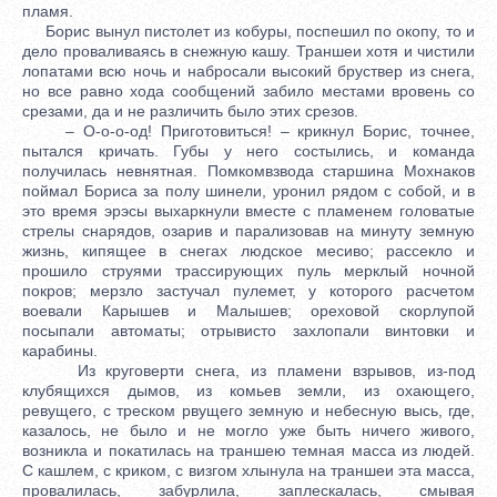
пламя.
Борис вынул пистолет из кобуры, поспешил по окопу, то и
дело проваливаясь в снежную кашу. Траншеи хотя и чистили
лопатами всю ночь и набросали высокий бруствер из снега,
но все равно хода сообщений забило местами вровень со
срезами, да и не различить было этих срезов.
– О-о-о-од! Приготовиться! – крикнул Борис, точнее,
пытался кричать. Губы у него состылись, и команда
получилась невнятная. Помкомвзвода старшина Мохнаков
поймал Бориса за полу шинели, уронил рядом с собой, и в
это время эрэсы выхаркнули вместе с пламенем головатые
стрелы снарядов, озарив и парализовав на минуту земную
жизнь, кипящее в снегах людское месиво; рассекло и
прошило струями трассирующих пуль мерклый ночной
покров; мерзло застучал пулемет, у которого расчетом
воевали Карышев и Малышев; ореховой скорлупой
посыпали автоматы; отрывисто захлопали винтовки и
карабины.
Из круговерти снега, из пламени взрывов, из-под
клубящихся дымов, из комьев земли, из охающего,
ревущего, с треском рвущего земную и небесную высь, где,
казалось, не было и не могло уже быть ничего живого,
возникла и покатилась на траншею темная масса из людей.
С кашлем, с криком, с визгом хлынула на траншеи эта масса,
провалилась, забурлила, заплескалась, смывая