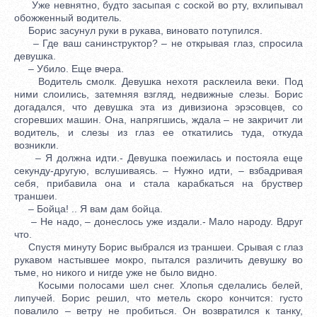
Уже невнятно, будто засыпая с соской во рту, вхлипывал
обожженный водитель.
Борис засунул руки в рукава, виновато потупился.
– Где ваш санинструктор? – не открывая глаз, спросила
девушка.
– Убило. Еще вчера.
Водитель смолк. Девушка нехотя расклеила веки. Под
ними слоились, затемняя взгляд, недвижные слезы. Борис
догадался, что девушка эта из дивизиона эрэсовцев, со
сгоревших машин. Она, напрягшись, ждала – не закричит ли
водитель, и слезы из глаз ее откатились туда, откуда
возникли.
– Я должна идти.- Девушка поежилась и постояла еще
секунду-другую, вслушиваясь. – Нужно идти, – взбадривая
себя, прибавила она и стала карабкаться на бруствер
траншеи.
– Бойца! .. Я вам дам бойца.
– Не надо, – донеслось уже издали.- Мало народу. Вдруг
что.
Спустя минуту Борис выбрался из траншеи. Срывая с глаз
рукавом настывшее мокро, пытался различить девушку во
тьме, но никого и нигде уже не было видно.
Косыми полосами шел снег. Хлопья сделались белей,
липучей. Борис решил, что метель скоро кончится: густо
повалило – ветру не пробиться. Он возвратился к танку,