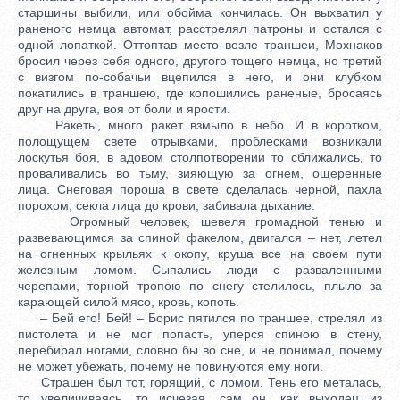
старшины выбили, или обойма кончилась. Он выхватил у
раненого немца автомат, расстрелял патроны и остался с
одной лопаткой. Оттоптав место возле траншеи, Мохнаков
бросил через себя одного, другого тощего немца, но третий
с визгом по-собачьи вцепился в него, и они клубком
покатились в траншею, где копошились раненые, бросаясь
друг на друга, воя от боли и ярости.
Ракеты, много ракет взмыло в небо. И в коротком,
полощущем свете отрывками, проблесками возникали
лоскутья боя, в адовом столпотворении то сближались, то
проваливались во тьму, зияющую за огнем, ощеренные
лица. Снеговая пороша в свете сделалась черной, пахла
порохом, секла лица до крови, забивала дыхание.
Огромный человек, шевеля громадной тенью и
развевающимся за спиной факелом, двигался – нет, летел
на огненных крыльях к окопу, круша все на своем пути
железным ломом. Сыпались люди с разваленными
черепами, торной тропою по снегу стелилось, плыло за
карающей силой мясо, кровь, копоть.
– Бей его! Бей! – Борис пятился по траншее, стрелял из
пистолета и не мог попасть, уперся спиною в стену,
перебирал ногами, словно бы во сне, и не понимал, почему
не может убежать, почему не повинуются ему ноги.
Страшен был тот, горящий, с ломом. Тень его металась,
то увеличиваясь, то исчезая, сам он, как выходец из