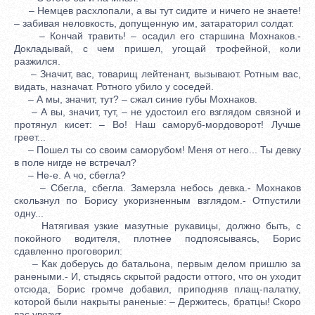
– Немцев расхлопали, а вы тут сидите и ничего не знаете!
– забивая неловкость, допущенную им, затараторил солдат.
– Кончай травить! – осадил его старшина Мохнаков.-
Докладывай, с чем пришел, угощай трофейной, коли
разжился.
– Значит, вас, товарищ лейтенант, вызывают. Ротным вас,
видать, назначат. Ротного убило у соседей.
– А мы, значит, тут? – сжал синие губы Мохнаков.
– А вы, значит, тут, – не удостоил его взглядом связной и
протянул кисет: – Во! Наш саморуб-мордоворот! Лучше
греет...
– Пошел ты со своим саморубом! Меня от него... Ты девку
в поле нигде не встречал?
– Не-е. А чо, сбегла?
– Сбегла, сбегла. Замерзла небось девка.- Мохнаков
скользнул по Борису укоризненным взглядом.- Отпустили
одну...
Натягивая узкие мазутные рукавицы, должно быть, с
покойного водителя, плотнее подпоясываясь, Борис
сдавленно проговорил:
– Как доберусь до батальона, первым делом пришлю за
ранеными.- И, стыдясь скрытой радости оттого, что он уходит
отсюда, Борис громче добавил, приподняв плащ-палатку,
которой были накрыты раненые: – Держитесь, братцы! Скоро
вас увезут.