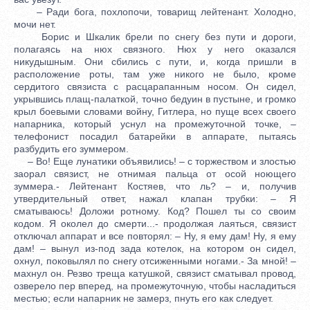
– Ради бога, похлопочи, товарищ лейтенант. Холодно,
мочи нет.
Борис и Шкалик брели по снегу без пути и дороги,
полагаясь на нюх связного. Нюх у него оказался
никудышным. Они сбились с пути, и, когда пришли в
расположение роты, там уже никого не было, кроме
сердитого связиста с расцарапанным носом. Он сидел,
укрывшись плащ-палаткой, точно бедуин в пустыне, и громко
крыл боевыми словами войну, Гитлера, но пуще всех своего
напарника, который уснул на промежуточной точке, –
телефонист посадил батарейки в аппарате, пытаясь
разбудить его зуммером.
– Во! Еще лунатики объявились! – с торжеством и злостью
заорал связист, не отнимая пальца от осой ноющего
зуммера.- Лейтенант Костяев, что ль? – и, получив
утвердительный ответ, нажал клапан трубки: – Я
сматываюсь! Доложи ротному. Код? Пошел ты со своим
кодом. Я околел до смерти...- продолжая лаяться, связист
отключал аппарат и все повторял: – Ну, я ему дам! Ну, я ему
дам! – вынул из-под зада котелок, на котором он сидел,
охнул, поковылял по снегу отсиженными ногами.- За мной! –
махнул он. Резво треща катушкой, связист сматывал провод,
озверело пер вперед, на промежуточную, чтобы насладиться
местью; если напарник не замерз, пнуть его как следует.