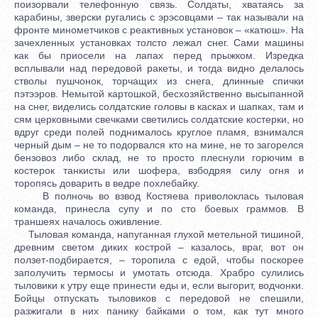
поизорвали телефонную связь. Солдаты, хватаясь за
карабины, зверски ругались с эрэсовцами – так называли на
фронте минометчиков с реактивных установок – «катюш». На
зачехленных установках толсто лежал снег. Сами машины
как бы приосели на лапах перед прыжком. Изредка
всплывали над передовой ракеты, и тогда видно делалось
стволы пушчонок, торчащих из снега, длинные спички
пэтээров. Немытой картошкой, бесхозяйственно высыпанной
на снег, виделись солдатские головы в касках и шапках, там и
сям церковными свечками светились солдатские костерки, но
вдруг среди полей поднималось круглое пламя, взнимался
черный дым – не то подорвался кто на мине, не то загорелся
бензовоз либо склад, не то просто плеснули горючим в
костерок танкисты или шофера, взбодряя силу огня и
торопясь доварить в ведре похлебайку.
В полночь во взвод Костяева приволоклась тыловая
команда, принесла супу и по сто боевых граммов. В
траншеях началось оживление.
Тыловая команда, напуганная глухой метельной тишиной,
древним светом диких кострой – казалось, враг, вот он
ползет-подбирается, – торопила с едой, чтобы поскорее
заполучить термосы и умотать отсюда. Храбро сулились
тыловики к утру еще принести еды и, если выгорит, водчонки.
Бойцы отпускать тыловиков с передовой не спешили,
разжигали в них панику байками о том, как тут много