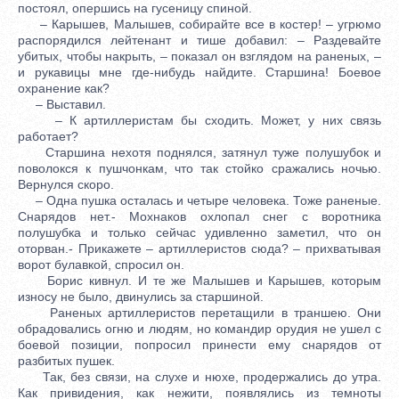
постоял, опершись на гусеницу спиной.
– Карышев, Малышев, собирайте все в костер! – угрюмо
распорядился лейтенант и тише добавил: – Раздевайте
убитых, чтобы накрыть, – показал он взглядом на раненых, –
и рукавицы мне где-нибудь найдите. Старшина! Боевое
охранение как?
– Выставил.
– К артиллеристам бы сходить. Может, у них связь
работает?
Старшина нехотя поднялся, затянул туже полушубок и
поволокся к пушчонкам, что так стойко сражались ночью.
Вернулся скоро.
– Одна пушка осталась и четыре человека. Тоже раненые.
Снарядов нет.- Мохнаков охлопал снег с воротника
полушубка и только сейчас удивленно заметил, что он
оторван.- Прикажете – артиллеристов сюда? – прихватывая
ворот булавкой, спросил он.
Борис кивнул. И те же Малышев и Карышев, которым
износу не было, двинулись за старшиной.
Раненых артиллеристов перетащили в траншею. Они
обрадовались огню и людям, но командир орудия не ушел с
боевой позиции, попросил принести ему снарядов от
разбитых пушек.
Так, без связи, на слухе и нюхе, продержались до утра.
Как привидения, как нежити, появлялись из темноты