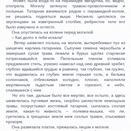
Может, была когда-то на пирамидке звездочка, но, видно,
отопрела. Могилу затянуло травою-проволочником и
полынью. Татарник взнимался рядом с пирамидкой-колом,
не решаясь подняться выше. Несмело цеплялся он
заусенцами за изветренный столбик, ребристое тело его
было измучено и остисто.
Она опустилась на колени перед могилой.
– Как долго я тебя искала!
Ветер шевелил полынь на могиле, вытеребливал пух из
шишечек карлика-татарника. Сыпучие семена чернобыла и
замершая сухая трава лежали в бурых щелях старчески
потрескавшейся земли. Пепельным тленом отливала
предзимняя степь, угрюмо нависал над нею древний хребет,
глубоко вдавшийся грудью в равнину, так глубоко, так грузно,
что выдавилась из глубин земли горькая соль, и бельма
солончаков, отблескивая холодно, плоско, наполняли
мертвенным льдистым светом и горизонт, и небо,
спаявшееся с ним.
Но это там, дальше было все мертво, все остыло, а здесь
шевелилась пугливая жизнь, скорбно шелестели немощные
травы, похрустывал костлявый татарник, сыпалась сохлая
земля, какая-то живность – полевка-мышка, что ли,
суетилась в трещинах земли меж сохлых травок, отыскивая
прокорм.
Она развязала платок, прижалась лицом к могиле.