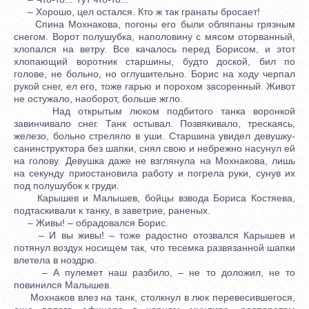
– Хорошо, цел остался. Кто ж так гранаты бросает!
Спина Мохнакова, погоны его были обляпаны грязным
снегом. Ворот полушубка, наполовину с мясом оторванный,
хлопался на ветру. Все качалось перед Борисом, и этот
хлопающий воротник старшины, будто доской, бил по
голове, не больно, но оглушительно. Борис на ходу черпал
рукой снег, ел его, тоже гарью и порохом засоренный. Живот
не остужало, наоборот, больше жгло.
Над открытым люком подбитого танка воронкой
завинчивало снег. Танк остывал. Позвякивало, трескаясь,
железо, больно стреляло в уши. Старшина увидел девушку-
санинструктора без шапки, снял свою и небрежно насунул ей
на голову. Девушка даже не взглянула на Мохнакова, лишь
на секунду приостановила работу и погрела руки, сунув их
под полушубок к груди.
Карышев и Малышев, бойцы взвода Бориса Костяева,
подтаскивали к танку, в заветрие, раненых.
– Живы! – обрадовался Борис.
– И вы живы! – тоже радостно отозвался Карышев и
потянул воздух носищем так, что тесемка развязанной шапки
влетела в ноздрю.
– А пулемет наш разбило, – не то доложил, не то
повинился Малышев.
Мохнаков влез на танк, столкнул в люк перевесившегося,