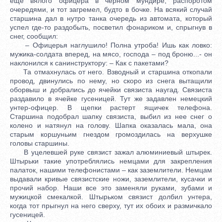
еще вялого офицера в черном мундире, распоротом
очередями, и тот загремел, будто в бочке. На всякий случай
старшина дал в нутро танка очередь из автомата, который
успел где-то раздобыть, посветил фонариком и, спрыгнув в
снег, сообщил:
– Офицерья наглушило! Полна утроба! Ишь как ловко:
мужика-солдата вперед, на мясо, господа – под броню...- он
наклонился к санинструктору: – Как с пакетами?
Та отмахнулась от него. Взводный и старшина откопали
провод, двинулись по нему, но скоро из снега вытащили
оборвыш и добрались до ячейки связиста наугад. Связиста
раздавило в ячейке гусеницей. Тут же задавлен немецкий
унтер-офицер. В щепки растерт ящичек телефона.
Старшина подобрал шапку связиста, выбил из нее снег о
колено и натянул на голову. Шапка оказалась мала, она
старым коршуньим гнездом громоздилась на верхушке
головы старшины.
В уцелевшей руке связист зажал алюминиевый штырек.
Штырьки такие употреблялись немцами для закрепления
палаток, нашими телефонистами – как заземлители. Немцам
выдавали кривые связистские ножи, заземлители, кусачки и
прочий набор. Наши все это заменяли руками, зубами и
мужицкой смекалкой. Штырьком связист долбил унтера,
когда тот прыгнул на него сверху, тут их обоих и размичкало
гусеницей.