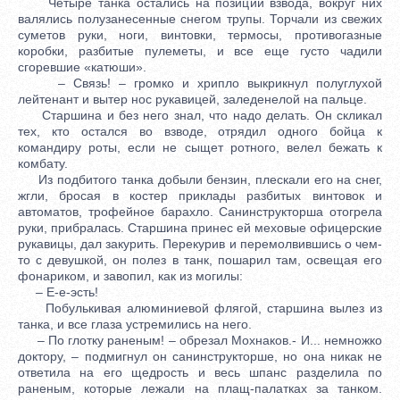
Четыре танка остались на позиции взвода, вокруг них
валялись полузанесенные снегом трупы. Торчали из свежих
суметов руки, ноги, винтовки, термосы, противогазные
коробки, разбитые пулеметы, и все еще густо чадили
сгоревшие «катюши».
– Связь! – громко и хрипло выкрикнул полуглухой
лейтенант и вытер нос рукавицей, заледенелой на пальце.
Старшина и без него знал, что надо делать. Он скликал
тех, кто остался во взводе, отрядил одного бойца к
командиру роты, если не сыщет ротного, велел бежать к
комбату.
Из подбитого танка добыли бензин, плескали его на снег,
жгли, бросая в костер приклады разбитых винтовок и
автоматов, трофейное барахло. Санинструкторша отогрела
руки, прибралась. Старшина принес ей меховые офицерские
рукавицы, дал закурить. Перекурив и перемолвившись о чем-
то с девушкой, он полез в танк, пошарил там, освещая его
фонариком, и завопил, как из могилы:
– Е-е-эсть!
Побулькивая алюминиевой флягой, старшина вылез из
танка, и все глаза устремились на него.
– По глотку раненым! – обрезал Мохнаков.- И... немножко
доктору, – подмигнул он санинструкторше, но она никак не
ответила на его щедрость и весь шпанс разделила по
раненым, которые лежали на плащ-палатках за танком.