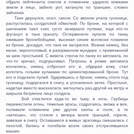
обдало лейтенанта снегом и пламенем, ударило комками
земли в лицо, забило рот, катануло по траншее, словно
зайчонка.
Танк дернулся, осел, смолк. Со звоном упала гусеница,
распустилась солдатской обмоткой. По броне, на которой с
шипением таял снег, густо зачиркало пулями, еще кто-то
фуганул в танк гранату. Остервенело лупили по танку
ожившие бронебойщики, высекая синие всплески пламени
из брони, досадуя, что танк не загорелся. Возник немец, без
каски, черноголовый, в разорванном мундире, с привязанной
за шею простыней. С живота строча по танку из автомата, он
что-то кричал, подпрыгивал. Патроны в рожке автомата
кончились, немец отбросил его и, обдирая кожу, стал
колотить голыми кулаками по цементированной броне. Тут
его и подсекло пулей. Ударившись о броню, немец сполз под
гусеницу, подергался в снегу, и успокоенно затих. Простыня,
надетая вместо маскхалата, метнулась раз-другой на ветру и
закрыла безумное лицо солдата.
Бой откатился куда-то во тьму, в ночь. Гаубицы
переместили огонь; тяжелые эрэсы, содрогаясь, визжа и воя,
поливали пламенем уже другие окопы и поля, а те
«катюши», что стояли с вечера возле траншей, горели,
завязши в снегу. Оставшиеся в живых эрэсовцы смешались с
пехотой, бились и погибали возле своих отстрелявшихся
машин.