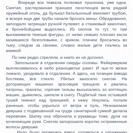
Впереди все тявкала полковая пушчонка, уже одна.
Смятая, растерзанная траншея пехотинцев вела редкий
оружейный огонь, да булькал батальонный миномет трубою,
и вскоре еще две трубы начали бросать мины. Обрадованно,
запоздало затрещал ручной пулемет, а станковый замолчал,
и бронебойщики выдохлись. Из окопов то тут, то там
выскакивали темные фигуры, от низко севших плоских касок
казавшиеся безголовыми, с криком, плачем бросались во
тьму, следом за своими, словно малые дети гнались за
мамкой.
По ним редко стреляли, и никто их не догонял.
Заполыхали в отдалении скирды соломы. Фейерверком
выплескивалось в небо разноцветье ракет. И чьи-то жизни
ломало, уродовало в отдалении. А здесь, на позиции взвода
Костяева, все стихло. Убитых заносило снегом. На
догорающих машинах эрэсовцев трещали и рвались
патроны, гранаты; горячие гильзы высыпались из коптящих
машин, дымились, шипели в снегу. Подбитый танк остывшей
тушей темнел над траншеей, к нему тянулись, ползли
раненые, чтобы укрыться от ветра и пуль. Незнакомая
девушка с подвешенной на груди санитарной сумкой делала
перевязки. Шапку она обронила и рукавицы тоже, дула на
коченеющие руки. Снегом запорошило коротко остриженные
волосы девушки.
Надо было проверять взвод, готовиться к отражению