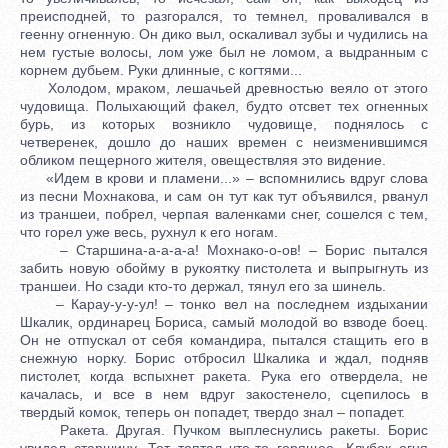
преисподней, то разгорался, то темнел, проваливался в
геенну огненную. Он дико выл, оскаливал зубы и чудились на
нем густые волосы, лом уже был не ломом, а выдранным с
корнем дубьем. Руки длинные, с когтями...
Холодом, мраком, лешачьей древностью веяло от этого
чудовища. Полыхающий факел, будто отсвет тех огненных
бурь, из которых возникло чудовище, поднялось с
четверенек, дошло до наших времен с неизменившимся
обликом пещерного жителя, овеществляя это видение.
«Идем в крови и пламени...» – вспомнились вдруг слова
из песни Мохнакова, и сам он тут как тут объявился, рванул
из траншеи, побрел, черпая валенками снег, сошелся с тем,
что горел уже весь, рухнул к его ногам.
– Старшина-а-а-а-а! Мохнако-о-ов! – Борис пытался
забить новую обойму в рукоятку пистолета и выпрыгнуть из
траншеи. Но сзади кто-то держал, тянул его за шинель.
– Карау-у-у-ул! – тонко вел на последнем издыхании
Шкалик, ординарец Бориса, самый молодой во взводе боец.
Он не отпускал от себя командира, пытался стащить его в
снежную норку. Борис отбросил Шкалика и ждал, подняв
пистолет, когда вспыхнет ракета. Рука его отвердела, не
качалась, и все в нем вдруг закостенело, сцепилось в
твердый комок, теперь он попадет, твердо знал – попадет.
Ракета. Другая. Пучком выплеснулись ракеты. Борис
увидел старшину. Тот топтал что-то горящее. Клубок огня