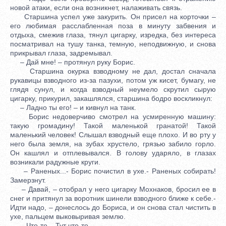
новой атаки, если она возникнет, налаживать связь.
Старшина успел уже закурить. Он присел на корточки –
его любимая расслабленная поза в минуту забвения и
отдыха, смежив глаза, тянул цигарку, изредка, без интереса
посматривал на тушу танка, темную, неподвижную, и снова
прикрывал глаза, задремывал.
– Дай мне! – протянул руку Борис.
Старшина окурка взводному не дал, достал сначала
рукавицы взводного из-за пазухи, потом уж кисет, бумагу, не
глядя сунул, и когда взводный неумело скрутил сырую
цигарку, прикурил, закашлялся, старшина бодро воскликнул:
– Ладно ты его! – и кивнул на танк.
Борис недоверчиво смотрел на усмиренную машину:
такую громадину! Такой маленькой гранатой! Такой
маленький человек! Слышал взводный еще плохо. И во рту у
него была земля, на зубах хрустело, грязью забило горло.
Он кашлял и отплевывался. В голову ударяло, в глазах
возникали радужные круги.
– Раненых...- Борис почистил в ухе.- Раненых собирать!
Замерзнут.
– Давай, – отобрал у него цигарку Мохнаков, бросил ее в
снег и притянул за воротник шинели взводного ближе к себе.-
Идти надо, – донеслось до Бориса, и он снова стал чистить в
ухе, пальцем выковыривая землю.
– Что-то... Тут что-то...