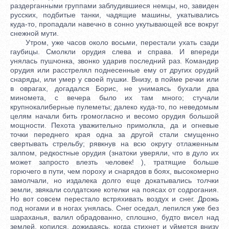
раздерганными группами заблудившиеся немцы, но, завиден
русских, подбитые танки, чадящие машины, укатывались
куда-то, пропадали навечно в сонно укутывающей все вокруг
снежной мути.
Утром, уже часов около восьми, перестали ухать сзади
гаубицы. Смолкли орудия слева и справа. И впереди
унялась пушчонка, звонко ударив последний раз. Командир
орудия или расстрелял поднесенные ему от других орудий
снаряды, или умер у своей пушки. Внизу, в пойме речки или
в оврагах, догадался Борис, не унимаясь бухали два
миномета, с вечера было их там много; стучали
крупнокалиберные пулеметы; далеко куда-то, по неведомым
целям начали бить громогласно и весомо орудия большой
мощности. Пехота уважительно примолкла, да и огневые
точки переднего края одна за другой стали смущенно
свертывать стрельбу; рявкнув на всю округу отлаженным
залпом, редкостные орудия (знатоки уверяли, что в дуло их
может запросто влезть человек! ), тратящие больше
горючего в пути, чем пороху и снарядов в боях, высокомерно
замолчали, но издалека долго еще докатывались толчки
земли, звякали солдатские котелки на поясах от содрогания.
Но вот совсем перестало встряхивать воздух и снег. Дрожь
под ногами и в ногах унялась. Снег оседал, лепился уже без
шараханья, валил обрадованно, сплошно, будто висел над
землей, копился, дожидаясь, когда стихнет и уймется внизу