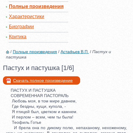
Полные произведения
Характеристики
Биографии
Критика
/
Полные произведения
/
Астафьев В.П.
/
Пастух и
пастушка
Пастух и пастушка [1/6]
Скачать полное произведение
ПАСТУХ И ПАСТУШКА
СОВРЕМЕННАЯ ПАСТОРАЛЬ
Любовь моя, в том мире давнем,
Где бездны, кущи, купола, -
Я птицей был, цветком и камнем.
И перлом – всем, чем ты была!
Теофиль Готье
И брела она по дикому полю, непаханому, нехоженому,
косы не знавшему. В сандалии ее сыпались семена трав,