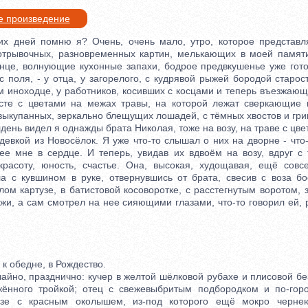
е произведение
дней помню я? Очень, очень мало, утро, которое представля
 отрывочных, разновременных картин, мелькающих в моей памят
лнце, волнующие кухонные запахи, бодрое предвкушенье уже гото
поля, - у отца, у загорелого, с кудрявой рыжей бородой старос
 иноходце, у работников, косивших с косцами и теперь въезжающ
те с цветами на межах травы, на которой лежат сверкающие к
выкупанных, зеркально блещущих лошадей, с тёмных хвостов и гри
олдень видел я однажды брата Николая, тоже на возу, на траве с цв
девкой из Новосёлок. Я уже что-то слышал о них на дворне - что
ее мне в сердце. И теперь, увидав их вдвоём на возу, вдруг с
красоту, юность, счастье. Она, высокая, худощавая, ещё совс
ла с кувшином в руке, отвернувшись от брата, свесив с воза бо
лом картузе, в батистовой косоворотке, с расстегнутым воротом, 
жи, а сам смотрел на нее сияющими глазами, что-то говорил ей, 
обедне, в Рождество.
но, празднично: кучер в желтой шёлковой рубахе и плисовой без
жённого тройкой; отец с свежевыбритым подбородком и по-гор
узе с красным околышем, из-под которого ещё мокро чернею