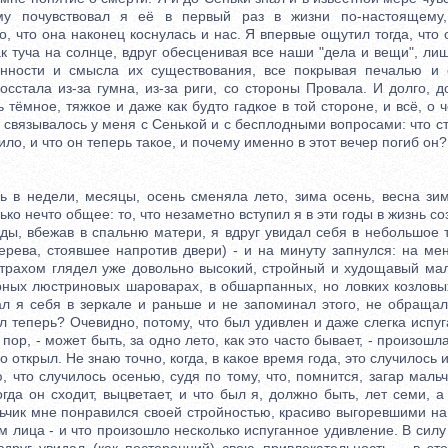
му почувствовал я её в первый раз в жизни по-настоящему,
о, что она наконец коснулась и нас. Я впервые ощутил тогда, что
к туча на солнце, вдруг обесценивая все наши "дела и вещи", ли
онности и смысла их существования, все покрывая печалью и 
сстала из-за гумна, из-за риги, со стороны Провала. И долго, 
ь тёмное, тяжкое и даже как будто гадкое в той стороне, и всё, о 
, связывалось у меня с Сенькой и с бесплодными вопросами: что с
вило, и что он теперь такое, и почему именно в этот вечер погиб он?
недели, месяцы, осень сменяла лето, зима осень, весна зиму
ько нечто общее: то, что незаметно вступил я в эти годы в жизнь с
 вбежав в спальню матери, я вдруг увидал себя в небольшое т
ерева, стоявшее напротив двери) - и на минуту запнулся: на ме
трахом глядел уже довольно высокий, стройный и худощавый мал
ерных люстриновых шароварах, в обшарпанных, но ловких козловы
дал я себя в зеркале и раньше и не запоминал этого, не обращал
 теперь? Очевидно, потому, что был удивлен и даже слегка испу
 пор, - может быть, за одно лето, как это часто бывает, - произош
о открыл. Не знаю точно, когда, в какое время года, это случилось 
ю, что случилось осенью, судя по тому, что, помнится, загар маль
огда он сходит, выцветает, и что был я, должно быть, лет семи, 
льчик мне понравился своей стройностью, красиво выгоревшими н
лица - и что произошло несколько испуганное удивление. В силу