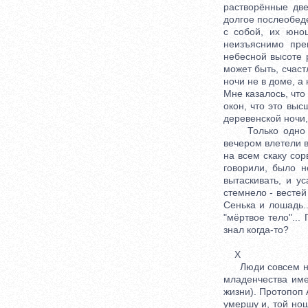
растворённые две
долгое послеобед
с собой, их юно
неизъяснимо пре
небесной высоте 
может быть, счаст
ночи не в доме, а
Мне казалось, что
окон, что это выс
деревенской ночи,
Только одно соб
вечером влетели в
на всем скаку сор
говорили, было н
вытаскивать, и у
стемнело - вестей
Сенька и лошадь.
"мёртвое тело"..
знал когда-то?
X
Люди совсем не о
младенчества име
жизни). Протопоп 
умершу и, той нош