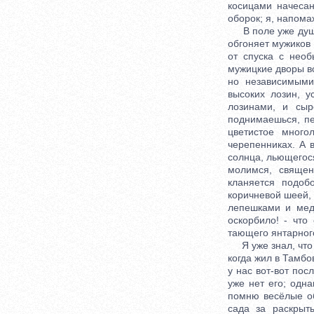
косицами начесан
оборок; я, напома
В поле уже душно
обгоняет мужиков 
от спуска с необ
мужицкие дворы вс
но независимыми
высоких лозин, 
лозинами, и сыр
поднимаешься, пе
цветистое много
черепенниках. А в
солнца, льющегося
молимся, священ
кланяется подоб
коричневой шеей,
лепешками и мед
оскорбило! - чт
тающего янтарного
Я уже знал, что 
когда жил в Тамбо
у нас вот-вот пос
уже нет его; одна
помню весёлые об
сада за раскрыт