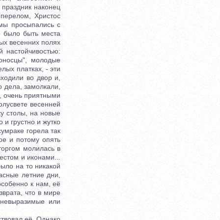
т праздник наконец
перелом, Христос
 мы просыпались с
о было быть места
вых весенних полях
 настойчивостью:
тоносцы", молодые
лых платках, - эти
ходили во двор и,
о дела, замолкали,
и, очень приятными
олусвете весенней
у столы, на новые
о и грустно и жутко
умраке горела так
ое и потому опять
торгом молилась в
естом и иконами...
было на то никакой
асные летние дни,
особенно к нам, её
зврата, что в мире
 невыразимые или
твовал её. Однако