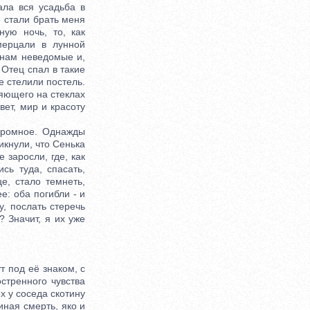
ала вся усадьба в
 стали брать меня
ую ночь, то, как
мерцали в лунной
 нам неведомые и,
 Отец спал в такие
е стелили постель.
ияющего на стеклах
вет, мир и красоту
громное. Однажды
икнули, что Сенька
 заросли, где, как
сь туда, спасать,
е, стало темнеть,
е: оба погибли - и
, послать стеречь
 Значит, я их уже
 под её знаком, с
стренного чувства
х у соседа скотину
иная смерть, яко и