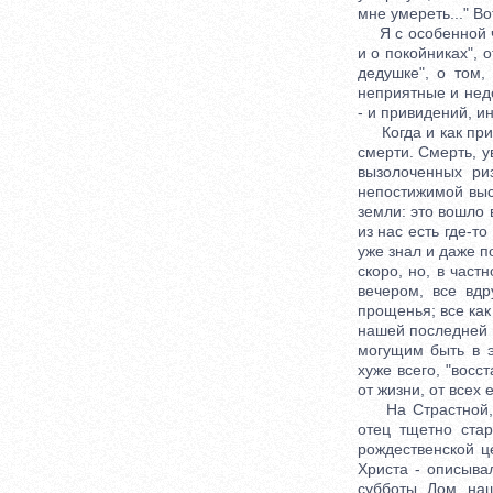
мне умереть..." В
Я с особенной чу
и о покойниках", 
дедушке", о том, 
неприятные и недо
- и привидений, и
Когда и как прио
смерти. Смерть, у
вызолоченных ри
непостижимой выс
земли: это вошло 
из нас есть где-т
уже знал и даже п
скоро, но, в част
вечером, все вдр
прощенья; все как
нашей последней н
могущим быть в э
хуже всего, "восс
от жизни, от всех 
На Страстной, ср
отец тщетно стар
рождественской ц
Христа - описыва
субботы Лом наш