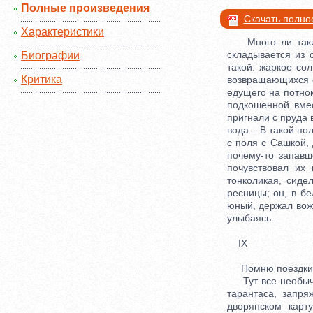
Полные произведения
Скачать полно
Характеристики
Много ли таких 
складывается из
Биографии
такой: жаркое со
Критика
возвращающихся с 
едущего на потном
подкошенной вмес
пригнали с пруда 
вода... В такой п
с поля с Сашкой, 
почему-то запавш
почувствовал их 
тонколикая, сиде
ресницы; он, в бе
юный, держал вож
улыбаясь...
IX
Помню поездки к 
Тут все необычай
тарантаса, запря
дворянском карт