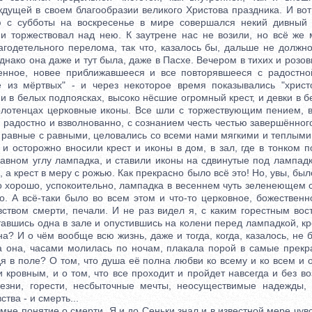
ждущей в своем благообразии великого Христова праздника. И во
ью с субботы на воскресенье в мире совершался некий дивный 
и торжествовал над нею. К заутрене нас не возили, но всё же
лагодетельного перелома, так что, казалось бы, дальше не должн
днако она даже и тут была, даже в Пасхе. Вечером в тихих и розо
енное, новее приближавшееся и все повторявшееся с радостной
е из мёртвых" - и через некоторое время показывались "хрис
и в белых подпоясках, высоко нёсшие огромный крест, и девки в бе
олотенцах церковные иконы. Все шли с торжествующим пением, в
 радостно и взволнованно, с сознанием честь честью завершённог
к равные с равными, целовались со всеми нами мягкими и теплым
и осторожно вносили крест и иконы в дом, в зал, где в тонком п
лавном углу лампадка, и ставили иконы на сдвинутые под лампадк
 а крест в меру с рожью. Как прекрасно было всё это! Но, увы, был
о хорошо, успокоительно, лампадка в весеннем чуть зеленеющем с
о. А всё-таки было во всем этом и что-то церковное, божественн
вством смерти, печали. И не раз видел я, с каким горестным вос
ставшись одна в зале и опустившись на колени перед лампадкой, кр
а? И о чём вообще всю жизнь, даже и тогда, когда, казалось, не 
а она, часами молилась по ночам, плакала порой в самые прекр
дя в поле? О том, что душа её полна любви ко всему и ко всем и 
 кровным, и о том, что все проходит и пройдет навсегда и без во
олезни, горести, несбыточные мечты, неосуществимые надежды,
тва - и смерть...
е понятие о смерти. Я и до Сеньки знал и в известной мере чувс