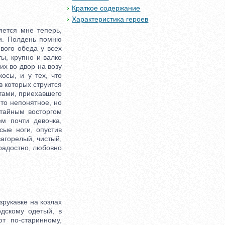
Краткое содержание
Характеристика героев
ется мне теперь,
и. Полдень помню
вого обеда у всех
ты, крупно и валко
их во двор на возу
осы, и у тех, что
в которых струится
етами, приехавшего
-то непонятное, но
 тайным восторгом
ем почти девочка,
сые ноги, опустив
загорелый, чистый,
радостно, любовно
рукавке на козлах
одскому одетый, в
т по-старинному,