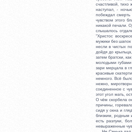
счастливой, тихо 
наступал, - ноч
побеждал смерть 
чувством этого б
никакой печали. О
слышалось отдал
"Христос воскрес
мужики без шапок 
несли в чистых п
дойдя до крыльца,
затем братски, ка
молодыми губами 
зари мерцала в г
красивые скатерти,
немного. Всё был
нежно, миротворн
соединенное с чу
этот угол мать, о
О чём скорбела он
причины, горевал
сидя у окна и гля
близким, родным и
есть разлуки, б
невыраженные чувс
Не Сенька дал мн