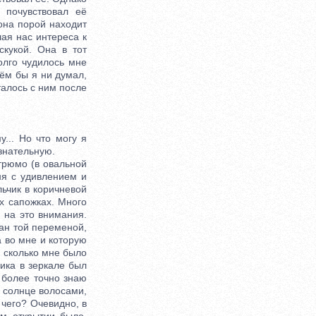
 почувствовал её
 она порой находит
шая нас интереса к
скукой. Она в тот
долго чудилось мне
чём бы я ни думал,
талось с ним после
... Но что могу я
ознательную.
рюмо (в овальной
ня с удивлением и
ьчик в коричневой
х сапожках. Много
 на это внимания.
ган той переменой,
ла во мне и которую
и сколько мне было
чика в зеркале был
а более точно знаю
а солнце волосами,
 чего? Очевидно, в