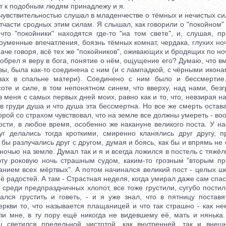
от к подобным людям принадлежу и я.
вствительностью слушал в младенчестве о тёмных и нечистых сил
отчасти сродных этим силам. Я слышал, как говорили о "покойном"
что "покойники" находятся где-то "на том свете", и, слушая, п
уменные впечатления, боязнь тёмных комнат, чердака, глухих но
наче говоря, всё тех же "покойников", оживающих и бродящих по но
брел я веру в бога, понятие о нём, ощущение его? Думаю, что вм
вы, была как-то соединена с ним (и с лампадкой, с чёрными икон
зах в спальне матери). Соединено с ним было и бессмертие.
оте и силе, в том непонятном синем, что вверху, над нами, безг
в меня с самых первых дней моих, равно как и то, что, невзирая на
о в груди душа и что душа эта бессмертна. Но все же смерть остав
орой со страхом чувствовал, что на земле все должны умереть - в
ности, в любое время, особенно же накануне великого поста. У н
уг делались тогда кроткими, смиренно кланялись друг другу, п
 бы разлучались друг с другом, думая и боясь, как бы и впрямь не 
очью на земле. Думал так и я и всегда ложился в постель с тяж
ту роковую ночь страшным судом, каким-то грозным "вторым пр
танием всех мёртвых". А потом начинался великий пост - целых ш
её радостей. А там - Страстная неделя, когда умирал даже сам спас
еди предпраздничных хлопот, все тоже грустили, сугубо постили
ался грустить и говеть, - и я уже знал, что в пятницу постав
еркви то, что называется плащаницей и что так страшно - как не
ли мне, в ту пору ещё никогда не видевшему её, мать и нянька.
 светился предельной чистотой, как внутренней, так и внешн