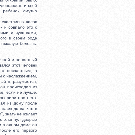
ом открытии было,
худощавость и своё
 ребёнок, смутно
.
счастливых часов
- и совпало это с
ями и чувствами,
ого в своем роде
 тяжелую болезнь.
яной и ненастный
зался этот человек
то несчастным, а
ы с наслаждением,
ый я, разумеется,
 он происходил из
же, если не лучше,
говорили про него:
жал из дому после
 наследства, что в
о", знать не желает
ко хлопнул дверью
ни в одном доме он
после его первого