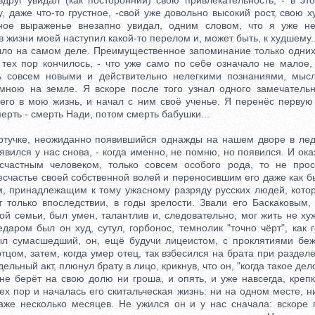
 вдруг увидал (как посторонний) свою привлекательность, - в эт
, даже что-то грустное, -свой уже довольно высокий рост, свою 
ное выраженье внезапно увидал, одним словом, что я уже не
 в жизни моей наступил какой-то перелом и, может быть, к худшему..
о на самом деле. Преимущественное запоминание только одних 
 тех пор кончилось, - что уже само по себе означало не малое, 
ь совсем новыми и действительно нелегкими познаниями, мысл
мною на земле. Я вскоре после того узнал одного замечательн
его в мою жизнь, и начал с ним своё ученье. Я перенёс первую
рть - смерть Нади, потом смерть бабушки...
чке, неожиданно появившийся однажды на нашем дворе в лед
явился у нас снова, - когда именно, не помню, но появился. И ока
есчастным человеком, только совсем особого рода, то не прос
есчастье своей собственной волей и переносившим его даже как б
ом, принадлежащим к тому ужасному разряду русских людей, котор
т только впоследствии, в годы зрелости. Звали его Баскаковым,
ой семьи, был умен, талантлив и, следовательно, мог жить не ху
даром был он худ, сутул, горбонос, темнолик "точно чёрт", как 
ыл сумасшедший, он, ещё будучи лицеистом, с проклятиями бе
отцом, затем, когда умер отец, так взбесился на брата при разделе
ельный акт, плюнул брату в лицо, крикнув, что он, "когда такое дел
 не берёт на свою долю ни гроша, и опять, и уже навсегда, креп
ех пор и началась его скитальческая жизнь: ни на одном месте, 
аже несколько месяцев. Не ужился он и у нас сначала: вскоре 