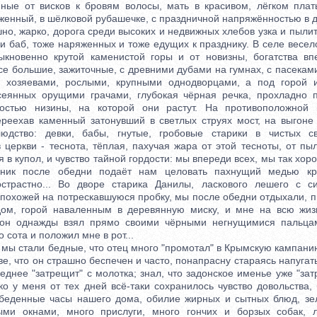
ные от висков к бровям волосы, мать в красивом, лёгком пла
женный, в шёлковой рубашечке, с праздничной напряжённостью в ду
, жарко, дорога среди высоких и недвижных хлебов узка и пылит,
и баб, тоже наряженных и тоже едущих к празднику. В селе весе
ыкновенно крутой каменистой горы и от новизны, богатства вп
е большие, зажиточные, с древними дубами на гумнах, с пасекам
 хозяевами, рослыми, крупными однодворцами, а под горой и
усеянных орущими грачами, глубокая чёрная речка, прохладно 
остью низины, на которой они растут. На противоположной 
реехав каменный затонувший в светлых струях мост, на выгоне
людство: девки, бабы, гнутые, гробовые старики в чистых с
 церкви - теснота, тёплая, пахучая жара от этой тесноты, от п
 в купол, и чувство тайной гордости: мы впереди всех, мы так хор
ник после обедни подаёт нам целовать пахнущий медью кр
острастно... Во дворе старика Данилы, ласкового лешего с с
 похожей на потрескавшуюся пробку, мы после обедни отдыхали, п
ом, горой наваленным в деревянную миску, и мне на всю жизн
о он однажды взял прямо своими чёрными негнущимися пальцам
 сота и положил мне в рот...
мы стали бедные, что отец много "промотал" в Крымскую кампанию
ве, что он страшно беспечен и часто, понапрасну стараясь напугать 
леднее "затрещит" с молотка; знал, что задонское именье уже "зат
ко у меня от тех дней всё-таки сохранилось чувство довольства,
еденные часы нашего дома, обилие жирных и сытных блюд, зел
ыми окнами, много прислуги, много гончих и борзых собак, 