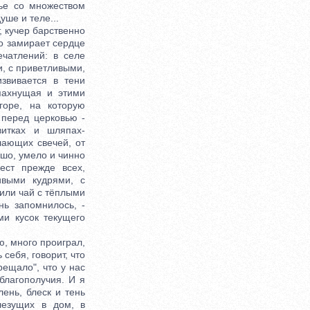
тье со множеством
ше и теле...
 кучер барственно
ло замирает сердце
ечатлений: в селе
и, с приветливыми,
звивается в тени
пахнущая и этими
горе, на которую
 перед церковью -
витках и шляпах-
ылающих свечей, от
ошо, умело и чинно
ест прежде всех,
ивыми кудрями, с
или чай с тёплыми
ь запомнилось, -
и кусок текущего
, много проиграл,
себя, говорит, что
рещало", что у нас
 благополучия. И я
ень, блеск и тень
лезущих в дом, в