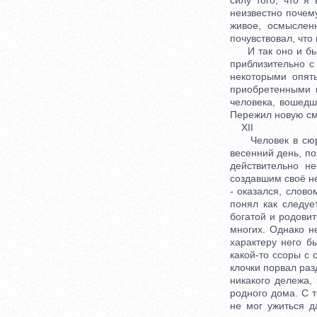
силу того, что я
неизвестно почему
живое, осмыслен
почувствовал, что
И так оно и был
приблизительно с
некоторыми опят
приобретенными 
человека, вошедш
Пережил новую сме
XII
Человек в сюрту
весенний день, по
действительно н
создавшим своё н
- оказался, слов
понял как следуе
богатой и родовит
многих. Однако не
характеру него б
какой-то ссоры с 
клочки порвал разд
никакого дележа,
родного дома. С т
не мог ужиться д