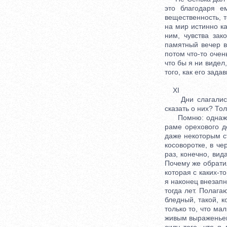
это благодаря е
вещественность, т
на мир истинно ка
ним, чувства зак
памятный вечер во
потом что-то очен
что бы я ни видел
того, как его зада
XI
Дни слагались в 
сказать о них? Тол
Помню: однажды,
раме орехового д
даже некоторым с
косоворотке, в ч
раз, конечно, ви
Почему же обратил
которая с каких-то
я наконец внезапн
тогда лет. Полага
бледный, такой, к
только то, что ма
живым выраженьем 