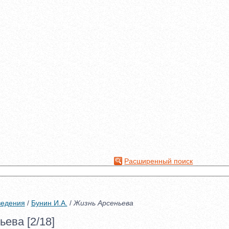
Расширенный поиск
ведения
/
Бунин И.А.
/
Жизнь Арсеньева
ева [2/18]