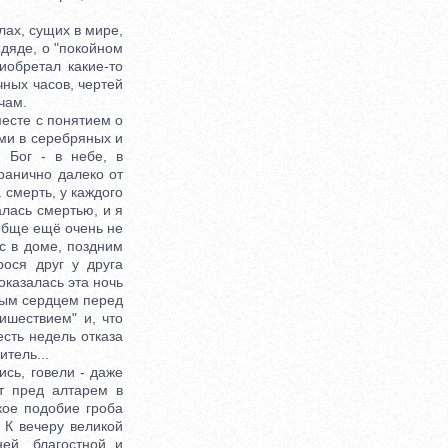
ах, сущих в мире,
 дяде, о "покойном
риобретал какие-то
чных часов, чертей
чам.
есте с понятием о
ами в серебряных и
 Бог - в небе, в
ранично далеко от
 смерть, у каждого
алась смертью, и я
ообще ещё очень не
ас в доме, поздним
рося друг у друга
оказалась эта ночь
ёлым сердцем перед
ишествием" и, что
есть недель отказа
итель...
сь, говели - даже
ят пред алтарем в
кое подобие гроба
 К вечеру великой
ей, благостной и