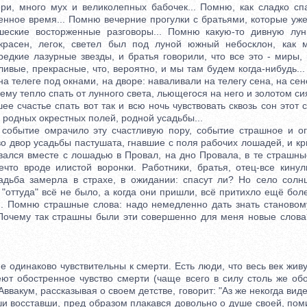
ри, много мух и великолепных бабочек... Помню, как сладко сп
енное время... Помню вечерние прогулки с братьями, которые уже
шеские восторженные разговоры... Помню какую-то дивную лунн
красен, легок, светел был под луной южный небосклон, как 
редкие лазурные звезды, и братья говорили, что все это - миры,
ливые, прекрасные, что, вероятно, и мы там будем когда-нибудь...
 на телеге под окнами, на дворе: наваливали на телегу сена, на сен
 ему тепло спать от лунного света, льющегося на него и золотом с
шее счастье спать вот так и всю ночь чувствовать сквозь сон этот с
 родных окрестных полей, родной усадьбы...
ытие омрачило эту счастливую пору, событие страшное и о
о двор усадьбы пастушата, гнавшие с поля рабочих лошадей, и кр
вался вместе с лошадью в Провал, на дно Провала, в те страшные
ечто вроде илистой воронки. Работники, братья, отец-все кинули
садьба замерла в страхе, в ожидании: спасут ли? Но село солнц
 "оттуда" всё не было, а когда они пришли, всё притихло ещё боле
.. Помню страшные слова: надо немедленно дать знать становому
. Почему так страшны были эти совершенно для меня новые слова?
динаково чувствительны к смерти. Есть люди, что весь век живут
ют обостренное чувство смерти (чаще всего в силу столь же обо
Аввакум, рассказывая о своем детстве, говорит: "Аз же некогда виде
и восставши, пред образом плакався довольно о душе своей, пом