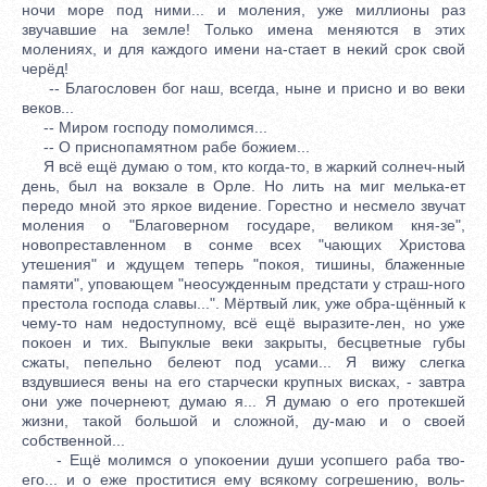
ночи море под ними... и моления, уже миллионы раз
звучавшие на земле! Только имена меняются в этих
молениях, и для каждого имени на-стает в некий срок свой
черёд!
-- Благословен бог наш, всегда, ныне и присно и во веки
веков...
-- Миром господу помолимся...
-- О приснопамятном рабе божием...
Я всё ещё думаю о том, кто когда-то, в жаркий солнеч-ный
день, был на вокзале в Орле. Но лить на миг мелька-ет
передо мной это яркое видение. Горестно и несмело звучат
моления о "Благоверном государе, великом кня-зе",
новопреставленном в сонме всех "чающих Христова
утешения" и ждущем теперь "покоя, тишины, блаженные
памяти", уповающем "неосужденным предстати у страш-ного
престола господа славы...". Мёртвый лик, уже обра-щённый к
чему-то нам недоступному, всё ещё выразите-лен, но уже
покоен и тих. Выпуклые веки закрыты, бесцветные губы
сжаты, пепельно белеют под усами... Я вижу слегка
вздувшиеся вены на его старчески крупных висках, - завтра
они уже почернеют, думаю я... Я думаю о его протекшей
жизни, такой большой и сложной, ду-маю и о своей
собственной...
- Ещё молимся о упокоении души усопшего раба тво-
его... и о еже проститися ему всякому согрешению, воль-