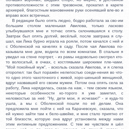
противоположности с этим трезвоном, прокатил в карете
архиерей, благостным мановением руки осенявший вле-во и
вправо всех встречных.
В редакции было опять людно, бодро работала за сво-им
большим столом маленькая Авилова, только ласково
улыбнувшаяся мне и тотчас опять склонившаяся к столу.
Завтрак был опять долгий, весёлый, после завтрака я слу-
шал, как Лика бурно играла на рояли, потом качался с ней и
с Оболенской на качелях в саду. После чая Авилова по-
казывала мне дом, водила по всем комнатам. В спальне я
увидал на стене портрет, - из рамы недовольно смотрел кто-
то волосатый, в очках, с костлявыми широкими пле-чами.
"Мой покойный муж", - вскользь сказала Авилова, и я слегка
оторопел: так был поражён нелепостью соеди-нения во что-
то одно этого чахоточного с живой, хоро-шенькой женщиной,
вдруг назвавшей его своим мужем. Потом она опять села за
работу, Лика нарядилась, сказа-ла нам, - тем своим языком,
некоторые особенности ко-торого я уже заметил, с
неловкостью за неё: "Ну, дети мои, я исчезаю!" - и куда-то
ушла, а мы с Оболенской пошли по её делам. Она
предложила мне пойти с ней на Карачевскую, сказала, что
ей нужно зайти там к бело-швейке, и мне стало приятно от
той близости, которую она вдруг установила между нами
этим интимным предложением. С тем же чувством я шёл