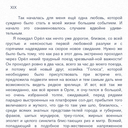
XIX
Так началась для меня ещё одна любовь, которой
суждено было стать в моей жизни большим событием. И
начало это ознаменовалось случаем вдвойне удиви-
тельным.
Я покидал Орёл как нечто уже дорогое, близкое, со всей
грустью и неясностью первой любовной разлуки и с
горячими надеждами на скорое новое свидание. Нужно же
было быть тому, что как раз в этот день экстренно проходил
через Орёл некий траурный поезд чрезвычай-ной важности!
Он проходил ровно в два часа, всего за час до моего поезда,
и потому мой новый друг, хозяйка "Голоса", которой
необходимо было присутствовать при встрече его,
предложила подвезти меня на вокзал и тем самым дать мне
возможность видеть редкое зрелище. И вот, всё так же
неожиданно, как всё время в Орле, я очу-тился в большой,
но очень избранной толпе, ожидавшей, перед рядами
парадно выстроенных на платформе сол-дат, прибытия того
величавого и жуткого, что где-то там уже шло, близилось, -
среди всяких знатных представи-телей города и губернии,
фраков, шитых мундиров, треу-голок, жирных военных
эполет и целого синклита блис-тающих риз и митр. Всякий,
попадающий в подобное тор-жественное напряженное