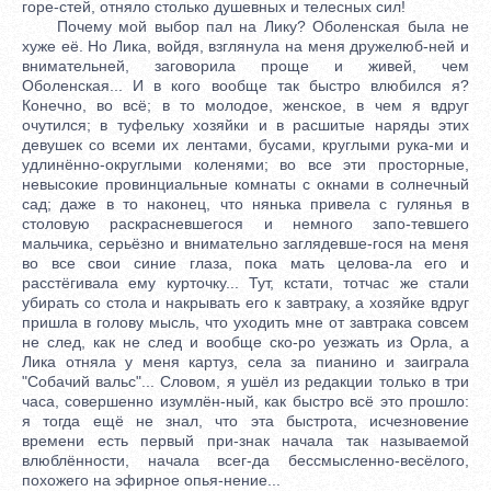
горе-стей, отняло столько душевных и телесных сил!
Почему мой выбор пал на Лику? Оболенская была не
хуже её. Но Лика, войдя, взглянула на меня дружелюб-ней и
внимательней, заговорила проще и живей, чем
Оболенская... И в кого вообще так быстро влюбился я?
Конечно, во всё; в то молодое, женское, в чем я вдруг
очутился; в туфельку хозяйки и в расшитые наряды этих
девушек со всеми их лентами, бусами, круглыми рука-ми и
удлинённо-округлыми коленями; во все эти просторные,
невысокие провинциальные комнаты с окнами в солнечный
сад; даже в то наконец, что нянька привела с гулянья в
столовую раскрасневшегося и немного запо-тевшего
мальчика, серьёзно и внимательно заглядевше-гося на меня
во все свои синие глаза, пока мать целова-ла его и
расстёгивала ему курточку... Тут, кстати, тотчас же стали
убирать со стола и накрывать его к завтраку, а хозяйке вдруг
пришла в голову мысль, что уходить мне от завтрака совсем
не след, как не след и вообще ско-ро уезжать из Орла, а
Лика отняла у меня картуз, села за пианино и заиграла
"Собачий вальс"... Словом, я ушёл из редакции только в три
часа, совершенно изумлён-ный, как быстро всё это прошло:
я тогда ещё не знал, что эта быстрота, исчезновение
времени есть первый при-знак начала так называемой
влюблённости, начала всег-да бессмысленно-весёлого,
похожего на эфирное опья-нение...