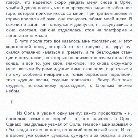
говоря, что надеется скоро увидать меня снова в Орле,
улыбкой давая понять, что она прекрасно видит то забав-ное
горе, которое приключилось со мной. При третьем звонке я
горячо припал к её руке, она коснулась губами моей щеки. Я
вскочил в вагон, он толкнулся и двинулся, я, высунувшись в
окно, смотрел, как она отдалялась, стоя на платформе и
легонько мне махая...
В пути после того все казалось мне трогательно: и этот
коротенький поезд, который то еле тянулся, то вдруг пу-
скался отчаянно качаться и греметь, и те безлюдные стан-
ции и полустанки, на которых он неизвестно зачем стоял без
конца, и всё то, уже своё, знакомое, что снова окру-жало
меня: косыми буграми идущие мимо окон поля, ещё голые и
потому особенно невзрачные, голые берёзовые перелески,
тихо ждущие весны, скудные горизонты... Вечер был тоже
скудный, по-весеннему прохладный, с бледным низким
небом.
II
Из Орла я увозил одну мечту: как-то продолжить - и,
насколько возможно скорей - то, что началось в Орле.
Однако чем дальше уезжал от Орла, тем всё чаще забывал о
нём, глядя в окно на поля, на долгий апрельский закат. И вот
в вагоне уже совсем сумерки, сумерки и за окнами, в этом