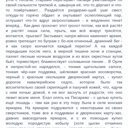
своей сальности тряпкой и, швырнув её, что-то дёргает и что-
то повёртывает... Раздаётся раздираю-щий уши свист,
откуда-то горячо обдает и окутывает ослепляющий пар,
оглушает что-то вдруг загрохотавшее - и медленно тянет
вперёд... Как дико грохочет этот грохот потом, как всё растёт
и растёт наша сила, прыть, как всё вокруг трясётся,
мотается, прыгает! Застывает, напря-жённо каменеет время,
ровно трепещет по буграм с бо-ков огненный, драконий бег -
и как скоро кончается каждый перегон! А на каждой
передышке после него, в мирной тишине ночи и станции,
пахнет лесным ночным воздухом и из всех окрестных кутов
бьёт, торжествует, блаженствует соловьиное пение... В Орле
я непристой-но нарядился, - тонкие щегольские сапоги,
тонкая чёр-ная поддевка, шёлковая красная косоворотка,
черный с красным околышем дворянский картуз, - купил
дорогое кавалерийское седло, которое было так
восхитительно своей скрипящей и пахучей кожей, что, едучи
с ним ночью домой, я не мог заснуть от радости, что оно
лежит возле меня. Ехал опять на Писарево - с целью купить
ещё лошадь - там как раз в эту пору была в селе конская
ярмарка. На ярмарке подружился с некоторыми из своих
сверстников, тоже все в поддевках и дворянских карту-зах,
давних завсегдатаев ярмарок, и с их помощью купил
молодую породистую кобылу (хотя цыган отчаянно