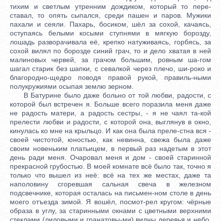
тихим и светлым утренним дождиком, который то пере-
ставал, то опять сыпался, среди пашен и паров. Мужики
пахали и сеяли. Пахарь, босиком, шёл за сохой, качаясь,
оступаясь белыми косыми ступнями в мягкую борозду,
лошадь разворачивала её, крепко натуживаясь, горбясь, за
сохой вилял по борозде синий грач, то и дело хватая в ней
малиновых червей, за грачом большим, ровным ша-гом
шагал старик без шапки, с севалкой через плечо, ши-роко и
благородно-щедро поводя правой рукой, правиль-ными
полукружиями осыпая землю зерном.
В Батурине было даже больно от той любви, радости, с
которой был встречен я. Больше всего поразила меня даже
не радость матери, а радость сестры, - я не чаял та-кой
прелести любви и радости, с которой она, выглянув в окно,
кинулась ко мне на крыльцо. И как она была преле-стна вся -
своей чистотой, юностью, как невинна, свежа была даже
своим новеньким платьицем, в первый раз надетым в этот
день ради меня. Очаровал меня и дом - своей старинной
прекрасной грубостью. В моей комнате всё было так, точно я
только что вышел из неё: всё на тех же местах, даже та
наполовину сгоревшая сальная свеча в железном
подсвечнике, которая осталась на письмен-ном столе в день
моего отъезда зимой. Я вошёл, посмот-рел кругом: чёрные
образа в углу, за старинными окнами с цветными верхними
стеклами (лиловыми и гранатовы-ми) видны деревья и небо,