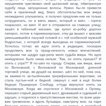
смущением чувствовал свой цыганский загар, обветренную
худобу лица, запущенные волосы. Нужно бы-ло привести
себя в приличный вид, благо обстоятельства мои вчера
неожиданно улучшились: я получил предложе-ние не только
сотрудничать, но и взять аванс, который и взял, - горячо
покраснел, но взял. И вот я отправился на главную улицу,
зашёл в табачный магазин, где купил ко-робку дорогих
папирос, потом в парикмахерскую, отку-да вышел с красиво
уменьшившейся пахучей головой и с той особенной мужской
бодростью, с которой всегда выходишь из парикмахерской.
Хотелось тотчас же идти опять в редакцию, поскорее
продолжить всю ту празд-ничность новых впечатлений,
которыми так щедро ода-рила меня судьба вчера. Но идти
немедленно было никак нельзя: "Как, он опять пришел? И
опять с утра?!" Я по-шёл по городу. Сперва, как вчера, вниз
по Волховской, с Волховской по Московской, длинной
торговой улице, ве-дущей на вокзал, шёл по ней, пока она,
за какими-то за-пылёнными триумфальными воротами, не
стала пустын-ной и бедной, свернул с неё в ещё более
бедную Пушкарную Слободу, оттуда вернулся опять на
Московскую. Когда же спустился с Московской к Орлику,
перешел старый деревянный мост, дрожавший и гудевший от
едущих, и поднялся к присутственным местам, по всем церк-
вам трезвонили, и вдоль бульвара, навстречу мне, на паре
больших вороных, шедших споро, но мерно, в достойной