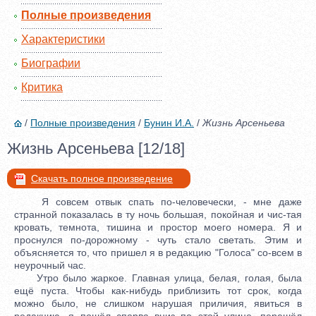
Полные произведения
Характеристики
Биографии
Критика
/
Полные произведения
/
Бунин И.А.
/
Жизнь Арсеньева
Жизнь Арсеньева [12/18]
Скачать полное произведение
Я совсем отвык спать по-человечески, - мне даже
странной показалась в ту ночь большая, покойная и чис-тая
кровать, темнота, тишина и простор моего номера. Я и
проснулся по-дорожному - чуть стало светать. Этим и
объясняется то, что пришел я в редакцию "Голоса" со-всем в
неурочный час.
Утро было жаркое. Главная улица, белая, голая, была
ещё пуста. Чтобы как-нибудь приблизить тот срок, когда
можно было, не слишком нарушая приличия, явиться в
редакцию, я пошёл сперва вниз по этой улице, перешёл