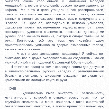
оказался очень хорошенькой и маленькой молодой
женщиной, а потом в столовой, совсем по-домашнему, за
кофеем. Меня то и дело угощали и всё расспрашивали,
сказали несколько лестных слов о моих стихах, напеча-
танных в столичных ежемесячниках, звали сотрудничать в
"Голосе"... Я краснел, благодарил и неловко улыбался,
сдерживая почти восторженное удовольствие от такого
неожиданно-чудесного знакомства, несколько дрожащи-ми
руками брал какие-то печенья, быстро и сладко таяв-шие во
рту... Кончилось всё это тем, что хозяйка вдруг
приостановилась, услышав за дверью оживленные голоса,
засмеялась и сказала:
- А вот и мои заспавшиеся красавицы! Я сейчас по-
знакомлю вас с двумя очаровательными созданиями, мо-ей
кузиной Ликой и её подругой Сашенькой Оболен-ской...
И тотчас же вслед за тем в столовую вошли две девуш-ки
в цветисто-расшитых русских нарядах с разноцветны-ми
бусами и лентами, с широкими рукавами, до локтя от-
крывавшими их молодые круглые руки...
XVIII
Удивительна была быстрота и безвольность,
лунатичность, с которой я отдался всему тому, что так
случайно свалилось на меня, началось с такой счастливой
беззабот-ностью, лёгкостью, а потом принесло столько мук,