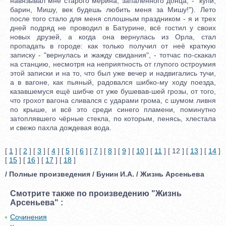
навязывал мне старого мерина, запалённого донца, - "купи,
барин, Мишу, век будешь любить меня за Мишу!"). Лето
после того стало для меня сплошным праздником - я и трех
дней подряд не проводил в Батурине, всё гостил у своих
новых друзей, а когда она вернулась из Орла, стал
пропадать в городе: как только получил от неё краткую
записку - "вернулась и жажду свидания", - тотчас по-скакал
на станцию, несмотря на неприятность от глупого остроумия
этой записки и на то, что был уже вечер и надвигались тучи,
а в вагоне, как пьяный, радовался шибко-му ходу поезда,
казавшемуся ещё шибче от уже бушевав-шей грозы, от того,
что грохот вагона сливался с ударами грома, с шумом ливня
по крыше, и всё это среди синего пламени, поминутно
затоплявшего чёрные стекла, по которым, пенясь, хлестала
и свежо пахла дождевая вода.
[
1
] [
2
] [
3
] [
4
] [
5
] [
6
] [
7
] [
8
] [
9
] [
10
] [
11
] [ 12 ] [
13
] [
14
]
[
15
] [
16
] [
17
] [
18
]
/ Полные произведения / Бунин И.А. / Жизнь Арсеньева
Смотрите также по произведению "Жизнь
Арсеньева" :
Сочинения