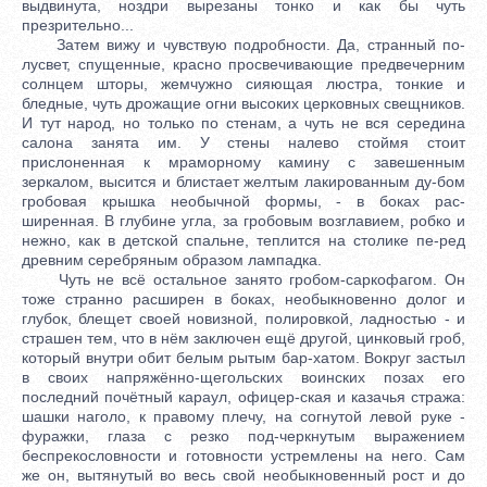
выдвинута, ноздри вырезаны тонко и как бы чуть
презрительно...
Затем вижу и чувствую подробности. Да, странный по-
лусвет, спущенные, красно просвечивающие предвечерним
солнцем шторы, жемчужно сияющая люстра, тонкие и
бледные, чуть дрожащие огни высоких церковных свещников.
И тут народ, но только по стенам, а чуть не вся середина
салона занята им. У стены налево стоймя стоит
прислоненная к мраморному камину с завешенным
зеркалом, высится и блистает желтым лакированным ду-бом
гробовая крышка необычной формы, - в боках рас-
ширенная. В глубине угла, за гробовым возглавием, робко и
нежно, как в детской спальне, теплится на столике пе-ред
древним серебряным образом лампадка.
Чуть не всё остальное занято гробом-саркофагом. Он
тоже странно расширен в боках, необыкновенно долог и
глубок, блещет своей новизной, полировкой, ладностью - и
страшен тем, что в нём заключен ещё другой, цинковый гроб,
который внутри обит белым рытым бар-хатом. Вокруг застыл
в своих напряжённо-щегольских воинских позах его
последний почётный караул, офицер-ская и казачья стража:
шашки наголо, к правому плечу, на согнутой левой руке -
фуражки, глаза с резко под-черкнутым выражением
беспрекословности и готовности устремлены на него. Сам
же он, вытянутый во весь свой необыкновенный рост и до