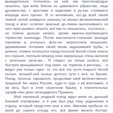
выжидательно толпились на ней, как простонародью
казались, при всём блеске их церковного убранства, лица
духовенства, с крестами и кадилами в ру-ках стоявшего
впереди всех прочих. В то мгновение, ког-да всей своей
тяжкой силой низвергся наконец на вокзал великокняжеский
поезд и всех ослепил красный до-ломан выскочившего из
него ярко-рыжего гиганта, всё как-то смешалось, спуталось, -
не помню дальше ничего, кроме мрачно-угрожающего
торжества панихиды. Потом маслянисто-стальная громада
паровоза в угольных фла-гах загрохотала мощными,
державными толчками своей вновь задышавшей трубы, и
длинно, плавно потянулся назад полосой белой стали локоть
его поршня, поплыли вперед сине-зеркальные стены вагонов
с золотыми орла-ми... Я глядел на литые колёса, всё
быстрее вращавшиеся под ними, на тормоза и рессоры, - и
видел уже только одно: то, что всё это густо покрыто белой
пылью, волшеб-ной пылью долгого пути с юга, из Крыма.
Поезд, грохоча, скрывался, продолжая свой величественно-
траурный бег через Россию, куда-то туда, к её возглавию, я
же весь был в этом сказочном Крыму, в пленительных
гурзуф-ских днях легендарного Пушкина.
Мой скромный уездный поезд ждал меня на дальней
боковой платформе, и я уже был рад тому уединению и
отдыху, который предстоял мне в нем. Авилова пробыла со
мной до самого отхода его, всё время весело болтая,