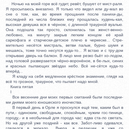
Ночью на моей горе всё гудит, ревёт, бушует от мист-раля.
Я просыпаюсь внезапно. Я только что видел или ду-мал во
сне о том, как, во время прощания после панихи-ды,
последней из числа близких ему прощалась худень-кая,
высокая девушка вся в чёрном, с длинной траурной вуалью.
Она подошла так просто, склонилась так женст-венно-
любовно, на минуту закрыв легким концом её край
саркофага и старчески-детское плечо в черкеске... Стре-
мительно несётся мистраль, ветви пальм, бурно шумя и
мешаясь, тоже точно несутся куда-то... Я встаю и с тру-дом
открываю дверь на балкон. В лицо мне резко бьёт хо-лодом,
над головой разверзается чёрно-воронёное, в бе-лых, синих
и красных пылающих звёздах небо. Всё не-сётся куда-то
вперёд...
Я кладу на себя медленное крёстное знамение, глядя на
всё то грозное, траурное, что пылает надо мной.
Книга пятая
I
Все весенние дни моих первых скитаний были последни-
ми днями моего юношеского иночества.
В первый день в Орле я проснулся ещё тем, каким был в
пути,- одиноким, свободным, спокойным, чужим гос-тинице,
городу,- и в необычный для города час: едва ста-ло светать.
Но на другой уже поздней - как все. Забот-ливо одевался,
гляделся в зеркало... Вчера, в редакции, я уже со