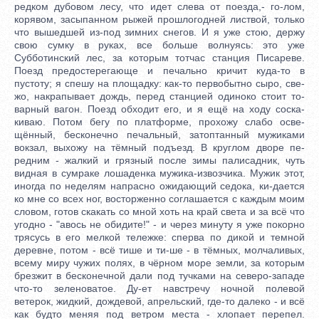
редком дубовом лесу, что идет слева от поезда,- го-лом,
корявом, засыпанном рыжей прошлогодней листвой, только
что вышедшей из-под зимних снегов. И я уже стою, держу
свою сумку в руках, все больше волнуясь: это уже
Субботинский лес, за которым тотчас станция Писареве.
Поезд предостерегающе и печально кричит куда-то в
пустоту; я спешу на площадку: как-то первобытно сыро, све-
жо, накрапывает дождь, перед станцией одиноко стоит то-
варный вагон. Поезд обходит его, и я ещё на ходу соска-
киваю. Потом бегу по платформе, прохожу слабо осве-
щённый, бесконечно печальный, затоптанный мужиками
вокзал, выхожу на тёмный подъезд. В круглом дворе пе-
редним - жалкий и грязный после зимы палисадник, чуть
видная в сумраке лошаденка мужика-извозчика. Мужик этот,
иногда по неделям напрасно ожидающий седока, ки-дается
ко мне со всех ног, восторженно соглашается с каждым моим
словом, готов скакать со мной хоть на край света и за всё что
угодно - "авось не обидите!" - и через минуту я уже покорно
трясусь в его мелкой тележке: сперва по дикой и темной
деревне, потом - всё тише и ти-ше - в тёмных, молчаливых,
всему миру чужих полях, в чёрном море земли, за которым
брезжит в бесконечной дали под тучками на северо-западе
что-то зеленоватое. Ду-ет навстречу ночной полевой
ветерок, жидкий, дождевой, апрельский, где-то далеко - и всё
как будто меняя под ветром места - хлопает перепел.