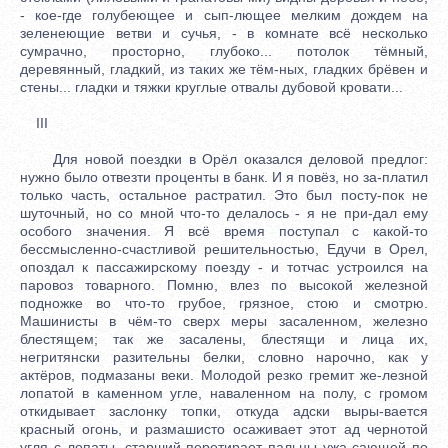
- кое-где голубеющее и сып-лющее мелким дождем на
зеленеющие ветви и сучья, - в комнате всё несколько
сумрачно, просторно, глубоко... потолок тёмный,
деревянный, гладкий, из таких же тём-ных, гладких брёвен и
стены... гладки и тяжки круглые отвалы дубовой кровати...
III
Для новой поездки в Орёл оказался деловой предлог:
нужно было отвезти проценты в банк. И я повёз, но за-платил
только часть, остальное растратил. Это был посту-пок не
шуточный, но со мной что-то делалось - я не при-дал ему
особого значения. Я всё время поступал с какой-то
бессмысленно-счастливой решительностью, Едучи в Орел,
опоздал к пассажирскому поезду - и тотчас устроился на
паровоз товарного. Помню, влез по высокой железной
подножке во что-то грубое, грязное, стою и смотрю.
Машинисты в чём-то сверх меры засаленном, железно
блестящем; так же засалены, блестящи и лица их,
негритянски разительны белки, словно нарочно, как у
актёров, подмазаны веки. Молодой резко гремит же-лезной
лопатой в каменном угле, наваленном на полу, с громом
откидывает заслонку топки, откуда адски выры-вается
красный огонь, и размашисто осаживает этот ад чернотой
угля с лопаты, старший перетирает пальцы ужа-сающей по