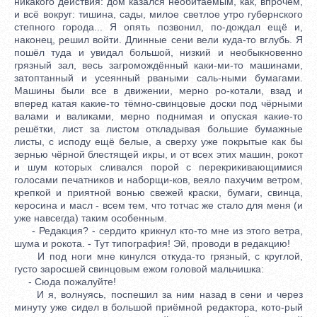
никакого действия: дом казался необитаемым, как, впрочем,
и всё вокруг: тишина, сады, милое светлое утро губернского
степного города... Я опять позвонил, по-дождал ещё и,
наконец, решил войти. Длинные сени вели куда-то вглубь. Я
пошёл туда и увидал большой, низкий и необыкновенно
грязный зал, весь загромождённый каки-ми-то машинами,
затоптанный и усеянный рваными саль-ными бумагами.
Машины были все в движении, мерно ро-котали, взад и
вперед катая какие-то тёмно-свинцовые доски под чёрными
валами и валиками, мерно поднимая и опуская какие-то
решётки, лист за листом откладывая большие бумажные
листы, с исподу ещё белые, а сверху уже покрытые как бы
зернью чёрной блестящей икры, и от всех этих машин, рокот
и шум которых сливался порой с перекрикивающимися
голосами печатников и наборщи-ков, веяло пахучим ветром,
крепкой и приятной вонью свежей краски, бумаги, свинца,
керосина и масл - всем тем, что тотчас же стало для меня (и
уже навсегда) таким особенным.
- Редакция? - сердито крикнул кто-то мне из этого ветра,
шума и рокота. - Тут типография! Эй, проводи в редакцию!
И под ноги мне кинулся откуда-то грязный, с круглой,
густо заросшей свинцовым ежом головой мальчишка:
- Сюда пожалуйте!
И я, волнуясь, поспешил за ним назад в сени и через
минуту уже сидел в большой приёмной редактора, кото-рый