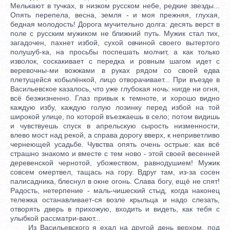
Мелькают в тучках, в низком русском небе, редкие звезды...
Опять перепела, весна, земля - и моя прежняя, глухая,
бедная молодость! Дорога мучительно долга: десять верст в
поле с русским мужиком не ближний путь. Мужик стал тих,
загадочен, пахнет избой, сухой овчиной своего вытертого
полушуб-ка, на просьбы поспешать молчит, а как только
изволок, соскакивает с передка и ровным шагом идет с
веревочны-ми вожжами в руках рядом со своей едва
плетущейся кобылёнкой, лицо отворачивает... При въезде в
Васильевское казалось, что уже глубокая ночь: нигде ни огня,
всё безжизненно. Глаз привык к темноте, и хорошо видно
каждую избу, каждую голую лозинку перед избой на той
широкой улице, по которой въезжаешь в село; потом видишь
и чувствуешь спуск в апрельскую сырость низменности,
влево мост над рекой, а справа дорогу вверх, к неприветливо
чернеющей усадьбе. Чувства опять очень острые: как всё
страшно знакомо и вместе с тем ново - этой своей весенней
деревенской чернотой, убожеством, равнодушием! Мужик
совсем омертвел, тащась на гору. Вдруг там, из-за сосен
палисадника, блеснул в окне огонь. Слава богу, ещё не спят!
Радость, нетерпение - маль-чишеский стыд, когда наконец
тележка останавливает-ся возле крыльца и надо слезать,
отворять дверь в прихожую, входить и видеть, как тебя с
улыбкой рассматри-вают...
Из Васильевского я ехал на другой день верхом, под