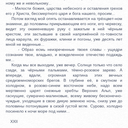
ному же и невольному...
- Милости божия, царства небесного и оставления грехов
его у Христа, бессмертного царя и бога нашего, просим...
Потом взгляд мой опять останавливается на трёхцвет-ном
знамени, до половины прикрывающем его ноги, его черкеску,
видит эту окаменевшую руку с зажатым в ней чёрным
крестом, эти застывшие в своей напряжённой го-товности
лица караула, их фуражки, клинки и погоны, уже десять лет
мной не виденные...
- Образ есмь неизреченные твоея славы - ущедри
сознание твое, владыко, и вожделенное отечество подаждь
ми...
Когда мы все выходим, уже вечер. Солнце только что село
сзади, за чёрными пальмами, тёмно-розовое зарево. А
впереди, вдали, огромная картина этих вечных
средиземноморских брегов. В глубине её, в смутном и
холодном, в розово-синем восточном небе, надо всем
мертвенно царят снежные хребты Верхних Альп, уже
гаснущие, сумрачно-малиновые, всему живому бесконечно-
чуждые, уходящие в свою дикую зимнюю ночь, снизу уже до
половины потонувшие в сизой густой мгле. Сурово, холодно
посинело к ночи море под ними...
XXII