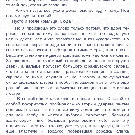
томобилей, стоящих возле них.
Аллея пуста, все уже в доме. Быстро иду к нему. Под
ногами шуршит гравий.
Пусто и возле крыльца. Сюда?
Но я произношу это слово только потому, что вдруг те-
ряюсь: внезапно вижу на крыльце то, чего не видел уже
целых десять лет и что поражает меня как чудодействен-но
воскресшая вдруг передо мной и вся моя прежняя жизнь:
светлоглазого русского офицера в гимнастерке, в погонах...
Высокие стеклянные двери крыльца тоже настежь от-крыты.
За дверями - полутёмный вестибюль и такие же другие
двери, а дальше полусвет большого французского салона,
что-то странное и красивое: гранатом сквозящие на солнце,
скрытом за ними, спущенные на высоких и по-лукруглых
окнах шёлковые шторы и необычно зажжён-ная в такой ещё
ранний час, палевым жемчугом сияющая под потолком
люстра.
В вестибюле молчаливая и тесная толпа. С какой-то
особой покорностью пробираюсь ко вторым дверям, за-тем
поднимаю глаза - и тотчас же вижу лежащий в не-померно
длинном гробу, в жёлтом дубовом саркофаге, большой
жёлто-серый лик, большой романовский лоб, всю эту
старческую мёртвую голову, уже седую, а не ру-сую, но всё
ещё властную и гордую: поседевшая бородка слегка