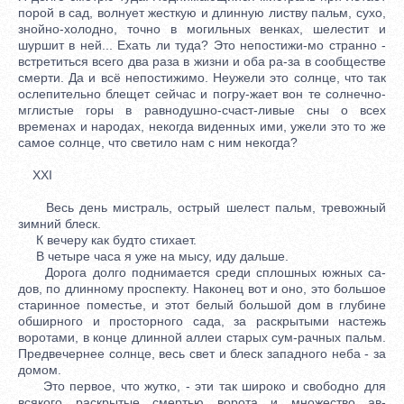
порой в сад, волнует жесткую и длинную листву пальм, сухо,
знойно-холодно, точно в могильных венках, шелестит и
шуршит в ней... Ехать ли туда? Это непостижи-мо странно -
встретиться всего два раза в жизни и оба ра-за в сообществе
смерти. Да и всё непостижимо. Неужели это солнце, что так
ослепительно блещет сейчас и погру-жает вон те солнечно-
мглистые горы в равнодушно-счаст-ливые сны о всех
временах и народах, некогда виденных ими, ужели это то же
самое солнце, что светило нам с ним некогда?
XXI
Весь день мистраль, острый шелест пальм, тревожный
зимний блеск.
К вечеру как будто стихает.
В четыре часа я уже на мысу, иду дальше.
Дорога долго поднимается среди сплошных южных са-
дов, по длинному проспекту. Наконец вот и оно, это большое
старинное поместье, и этот белый большой дом в глубине
обширного и просторного сада, за раскрытыми настежь
воротами, в конце длинной аллеи старых сум-рачных пальм.
Предвечернее солнце, весь свет и блеск западного неба - за
домом.
Это первое, что жутко, - эти так широко и свободно для
всякого раскрытые смертью ворота и множество ав-