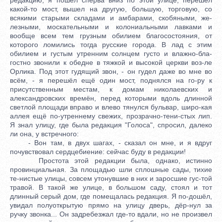
какой-то мост, вышел на другую, большую, торговую, со
всякими старыми складами и амбарами, скобяными, же-
лезными, москательными и колониальными лавками и
вообще всем тем грузным обилием благосостояния, от
которого ломились тогда русские города. В лад с этим
обилием и густым утренним солнцем густо и влажно-бла-
гостно звонили к обедне в тяжкой и высокой церкви воз-ле
Орлика. Под этот гудящий звон, - он гудел даже во мне во
всём, - я перешёл ещё один мост, поднялся на го-ру к
присутственным местам, к домам николаевских и
александровских времён, перед которыми вдоль длинной
светлой площади вправо и влево тянулся бульвар, широ-кая
аллея ещё по-утреннему свежих, прозрачно-тени-стых лип.
Я знал улицу, где была редакция "Голоса", спросил, далеко
ли она, у встречного:
- Вон там, в двух шагах, - сказал он мне, и я вдруг
почувствовал сердцебиение: сейчас буду в редакции!
Простота этой редакции была, однако, истинно
провинциальная. За площадью шли сплошные сады, тихие
те-нистые улицы, совсем утонувшие в них и заросшие гус-той
травой. В такой же улице, в большом саду, стоял и тот
длинный серый дом, где помещалась редакция. Я по-дошёл,
увидал полуоткрытую прямо на улицу дверь, дёр-нул за
ручку звонка... Он задребезжал где-то вдали, но не произвел