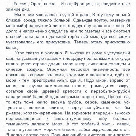
Россия, Орел, весна... И вот, Франция, юг, средизем-ные
зимние дни.
Мы с ним уже давно в чужой стране, В эту зиму он мой
близкий сосед, тяжело больной. Однажды поутру, развернув
местный французский листок, я вдруг опу-скаю его: конец. Я
долго и напряженно следил за ним по газетам и все смотрел
с своей горы на тот дальний горба-тый мыс, где всё время
чувствовалось его присутствие. Теперь этому присутствию
конец.
Утро светло и холодно. Я выхожу из дому в уступчатый
сад, на усыпанную гравием площадку под пальмами, отку-да
видна целая страна долин, моря и гор, сияющая солнцем и
синевой воздуха. Огромная лесистая низменность, всё
повышаясь своими волнами, холмами и впадинами, идёт от
моря к тем предгорьям Альп, где я. Подо мной, вправо от
меня, на крутом каменистом отроге, громоздится вокруг
остатков своей древней крепости с первобытно-грубой
сарацинской башней одно из самых старых гнезд Прован-са,
то есть тоже нечто весьма грубое, серое, каменное, ус-
тупчатое, воедино слитое, сверху чешуйчатое, как бы
ржавое, коряво-черепичное. На горизонте впереди - вы-соко
поднимающаяся к светло-туманному небу белесая
туманность далекого моря. А тот горбатый мыс - левей,
тонет в утреннем морском блеске, зыбко окружающем его...
Я долго смотрю туда. Поднимающийся мистраль при-летает