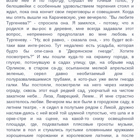
возле неё и по горо-ду, слушал её точный голос; у
белошвейки с особенным удовольствием терпения стоял и
ждал, пока она кончит свои переговоры и совещания. Когда
мы опять вышли на Карачевскую, уже вечерело. "Вы любите
Тургенева?" - спросила она. Я замялся, - потому, что я
родился и вы-рос в деревне, мне всегда задавали этот
вопрос, непременно предполагая во мне любовь к
Тургеневу. - "Ну, всё равно, - сказала она, - это будет всё-
таки вам инте-ресно. Тут недалеко есть усадьба, которая
будто бы опи-сана в "Дворянском гнезде". Хотите
посмотреть?" И мы пошли куда-то на окраину города, в
глухую, потонувшую в садах улицу, где, на обрыве над
Орликом, в старом са-ду, осыпанном мелкой апрельской
зеленью, серел давно необитаемый дом с
полуразвалившимися трубами, в кото-рых уже вили гнезда
галки. Мы постояли, посмотрели на него через низкую
ограду, сквозь этот ещё редкий сад, узорчатый на чистом
закатном небе... Лиза, Лаврецкий, Лемм... И мне страстно
захотелось любви. Вечером мы все были в городском саду, в
летнем театре, - я сидел в полутьме рядом с Ликой, дружно
наслаж-даясь с ней всей той шумной глупостью, что шла и в
орке-стре и на сцене, на какой-то снизу освещённой
площади, где, подхватывая плясовые грохоты музыки,
топали в пол и стукались пустыми оловянными кружками
хорошенькие горожанки и королевские латники, а после