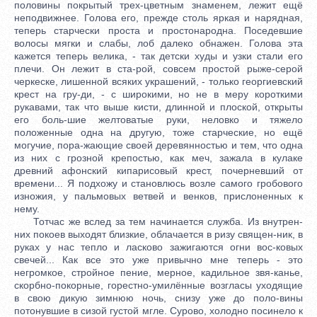
половины покрытый трех-цветным знаменем, лежит ещё
неподвижнее. Голова его, прежде столь яркая и нарядная,
теперь старчески проста и простонародна. Поседевшие
волосы мягки и слабы, лоб далеко обнажен. Голова эта
кажется теперь велика, - так детски худы и узки стали его
плечи. Он лежит в ста-рой, совсем простой рыже-серой
черкеске, лишенной всяких украшений, - только георгиевский
крест на гру-ди, - с широкими, но не в меру короткими
рукавами, так что выше кисти, длинной и плоской, открыты
его боль-шие желтоватые руки, неловко и тяжело
положенные одна на другую, тоже старческие, но ещё
могучие, пора-жающие своей деревянностью и тем, что одна
из них с грозной крепостью, как меч, зажала в кулаке
древний афонский кипарисовый крест, почерневший от
времени... Я подхожу и становлюсь возле самого гробового
изножия, у пальмовых ветвей и венков, прислоненных к
нему.
Тотчас же вслед за тем начинается служба. Из внутрен-
них покоев выходят близкие, облачается в ризу священ-ник, в
руках у нас тепло и ласково зажигаются огни вос-ковых
свечей... Как все это уже привычно мне теперь - это
негромкое, стройное пение, мерное, кадильное звя-канье,
скорбно-покорные, горестно-умилённые возгласы уходящие
в свою дикую зимнюю ночь, снизу уже до поло-вины
потонувшие в сизой густой мгле. Сурово, холодно посинело к