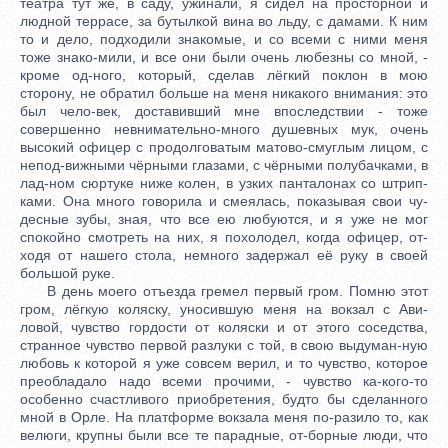
театра тут же, в саду, ужинали, я сидел на просторной и
людной террасе, за бутылкой вина во льду, с дамами. К ним
то и дело, подходили знакомые, и со всеми с ними меня
тоже знако-мили, и все они были очень любезны со мной, -
кроме од-ного, который, сделав лёгкий поклон в мою
сторону, не обратил больше на меня никакого внимания: это
был чело-век, доставивший мне впоследствии - тоже
совершенно невнимательно-много душевных мук, очень
высокий офицер с продолговатым матово-смуглым лицом, с
непод-вижными чёрными глазами, с чёрными полубачками, в
лад-ном сюртуке ниже колен, в узких панталонах со штрип-
ками. Она много говорила и смеялась, показывая свои чу-
десные зубы, зная, что все ею любуются, и я уже не мог
спокойно смотреть на них, я похолодел, когда офицер, от-
ходя от нашего стола, немного задержал её руку в своей
большой руке.
В день моего отъезда гремел первый гром. Помню этот
гром, лёгкую коляску, уносившую меня на вокзал с Ави-
ловой, чувство гордости от коляски и от этого соседства,
странное чувство первой разлуки с той, в свою выдуман-ную
любовь к которой я уже совсем верил, и то чувство, которое
преобладало надо всеми прочими, - чувство ка-кого-то
особенно счастливого приобретения, будто бы сделанного
мной в Орле. На платформе вокзала меня по-разило то, как
велюги, крупны были все те парадные, от-борные люди, что