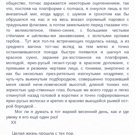
общество, тотчас заражается некоторым оцепенением, так
что, постояв на платформе с полчаса, я очнулся лишь в тот
внезапный миг, когда вдруг, с шумом и грохотом как бы
обрушился на нас и на весь вокзал огромный паровоз с
траурными флагами, а потом замелькало перед глазами что-
то великолепное, тёмно-синее, с большими чистыми
стёклами и шёлковы-ми занавесками, с золотыми орлами
гербов... Тут вся тол-па встречающих подалась назад, а из
среднего вагона тот-час вслед за тем мягко и точно
остановившегося поезда быстро появился и шагнул на
красное сукно, заранее ра-зостланное на платформе,
молодой, ярко-русый гигант-гусар в красном доломане, с
прямыми и резкими чертами лица, с тонкими, энергично и
как бы несколько през-рительно изогнутыми ноздрями, с
чуть-чуть выкинутым подбородком, совершенно поразивший
меня своей нече-ловеческой высотой, длиной тонких ног,
зоркостью цар-ственных глаз, больше же всего гордо и легко
откинутой назад головой в коротких и точно гофрированных
ярко-русых волосах и крепко и красиво вьющейся рыжей ост-
рой бородкой...
Мог ли я думать в тот жаркий весенний день, как и где
увижу я его ещё один раз!
XX
Целая жизнь прошла с тех пор.