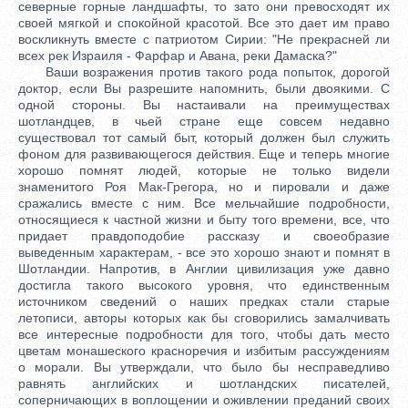
северные горные ландшафты, то зато они превосходят их
своей мягкой и спокойной красотой. Все это дает им право
воскликнуть вместе с патриотом Сирии: "Не прекрасней ли
всех рек Израиля - Фарфар и Авана, реки Дамаска?"
Ваши возражения против такого рода попыток, дорогой
доктор, если Вы разрешите напомнить, были двоякими. С
одной стороны. Вы настаивали на преимуществах
шотландцев, в чьей стране еще совсем недавно
существовал тот самый быт, который должен был служить
фоном для развивающегося действия. Еще и теперь многие
хорошо помнят людей, которые не только видели
знаменитого Роя Мак-Грегора, но и пировали и даже
сражались вместе с ним. Все мельчайшие подробности,
относящиеся к частной жизни и быту того времени, все, что
придает правдоподобие рассказу и своеобразие
выведенным характерам, - все это хорошо знают и помнят в
Шотландии. Напротив, в Англии цивилизация уже давно
достигла такого высокого уровня, что единственным
источником сведений о наших предках стали старые
летописи, авторы которых как бы сговорились замалчивать
все интересные подробности для того, чтобы дать место
цветам монашеского красноречия и избитым рассуждениям
о морали. Вы утверждали, что было бы несправедливо
равнять английских и шотландских писателей,
соперничающих в воплощении и оживлении преданий своих