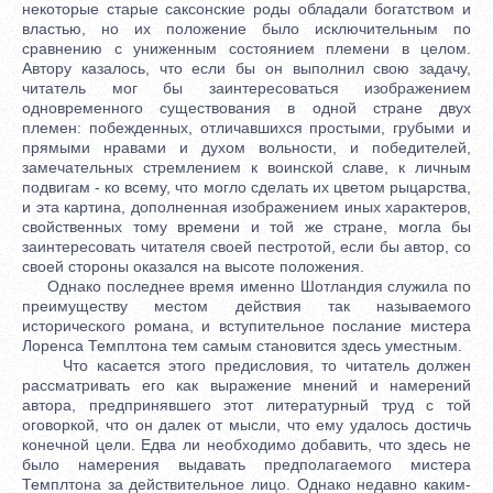
некоторые старые саксонские роды обладали богатством и
властью, но их положение было исключительным по
сравнению с униженным состоянием племени в целом.
Автору казалось, что если бы он выполнил свою задачу,
читатель мог бы заинтересоваться изображением
одновременного существования в одной стране двух
племен: побежденных, отличавшихся простыми, грубыми и
прямыми нравами и духом вольности, и победителей,
замечательных стремлением к воинской славе, к личным
подвигам - ко всему, что могло сделать их цветом рыцарства,
и эта картина, дополненная изображением иных характеров,
свойственных тому времени и той же стране, могла бы
заинтересовать читателя своей пестротой, если бы автор, со
своей стороны оказался на высоте положения.
Однако последнее время именно Шотландия служила по
преимуществу местом действия так называемого
исторического романа, и вступительное послание мистера
Лоренса Темплтона тем самым становится здесь уместным.
Что касается этого предисловия, то читатель должен
рассматривать его как выражение мнений и намерений
автора, предпринявшего этот литературный труд с той
оговоркой, что он далек от мысли, что ему удалось достичь
конечной цели. Едва ли необходимо добавить, что здесь не
было намерения выдавать предполагаемого мистера
Темплтона за действительное лицо. Однако недавно каким-