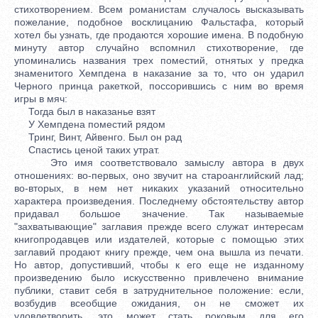
стихотворением. Всем романистам случалось высказывать
пожелание, подобное восклицанию Фальстафа, который
хотел бы узнать, где продаются хорошие имена. В подобную
минуту автор случайно вспомнил стихотворение, где
упоминались названия трех поместий, отнятых у предка
знаменитого Хемпдена в наказание за то, что он ударил
Черного принца ракеткой, поссорившись с ним во время
игры в мяч:
Тогда был в наказанье взят
У Хемпдена поместий рядом
Тринг, Винт, Айвенго. Был он рад
Спастись ценой таких утрат.
Это имя соответствовало замыслу автора в двух
отношениях: во-первых, оно звучит на староанглийский лад;
во-вторых, в нем нет никаких указаний относительно
характера произведения. Последнему обстоятельству автор
придавал большое значение. Так называемые
"захватывающие" заглавия прежде всего служат интересам
книгопродавцев или издателей, которые с помощью этих
заглавий продают книгу прежде, чем она вышла из печати.
Но автор, допустивший, чтобы к его еще не изданному
произведению было искусственно привлечено внимание
публики, ставит себя в затруднительное положение: если,
возбудив всеобщие ожидания, он не сможет их
удовлетворить, это может стать роковым для его