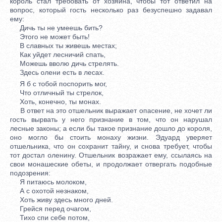
король стал требовать от хозяина, чтобы тот ответил на
вопрос, который гость несколько раз безуспешно задавал
ему:
Дичь ты не умеешь бить?
Этого не может быть!
В славных ты живешь местах;
Как уйдет лесничий спать,
Можешь вволю дичь стрелять.
Здесь олени есть в лесах.
Я б с тобой поспорить мог,
Что отличный ты стрелок,
Хоть, конечно, ты монах.
В ответ на это отшельник выражает опасение, не хочет ли
гость вырвать у него признание в том, что он нарушал
лесные законы; а если бы такое признание дошло до короля,
оно могло бы стоить монаху жизни. Эдуард уверяет
отшельника, что он сохранит тайну, и снова требует, чтобы
тот достал оленину. Отшельник возражает ему, ссылаясь на
свои монашеские обеты, и продолжает отвергать подобные
подозрения:
Я питаюсь молоком,
А с охотой незнаком,
Хоть живу здесь много дней.
Грейся перед очагом,
Тихо спи себе потом,