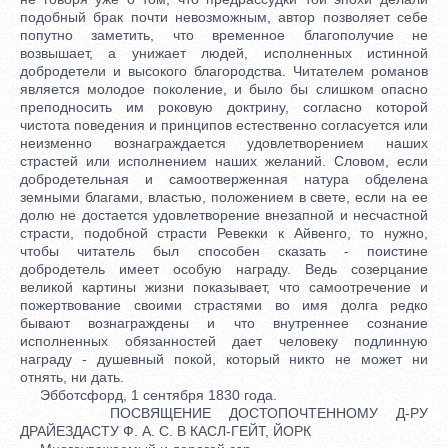
подобный брак почти невозможным, автор позволяет себе
попутно заметить, что временное благополучие не
возвышает, а унижает людей, исполненных истинной
добродетели и высокого благородства. Читателем романов
является молодое поколение, и было бы слишком опасно
преподносить им роковую доктрину, согласно которой
чистота поведения и принципов естественно согласуется или
неизменно вознаграждается удовлетворением наших
страстей или исполнением наших желаний. Словом, если
добродетельная и самоотверженная натура обделена
земными благами, властью, положением в свете, если на ее
долю не достается удовлетворение внезапной и несчастной
страсти, подобной страсти Ревекки к Айвенго, то нужно,
чтобы читатель был способен сказать - поистине
добродетель имеет особую награду. Ведь созерцание
великой картины жизни показывает, что самоотречение и
пожертвование своими страстями во имя долга редко
бывают вознаграждены и что внутреннее сознание
исполненных обязанностей дает человеку подлинную
награду - душевный покой, который никто не может ни
отнять, ни дать.
Эбботсфорд, 1 сентября 1830 года.
ПОСВЯЩЕНИЕ ДОСТОПОЧТЕННОМУ Д-РУ
ДРАЙЕЗДАСТУ Ф. А. С. В КАСЛ-ГЕЙТ, ЙОРК