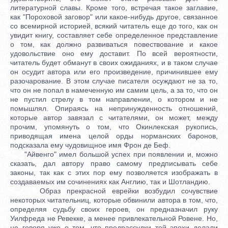
литературной славы. Кроме того, встречая такое заглавие,
как "Пороховой заговор" или какое-нибудь другое, связанное
со всемирной историей, всякий читатель еще до того, как он
увидит книгу, составляет себе определенное представление
о том, как должно развиваться повествование и какое
удовольствие оно ему доставит. По всей вероятности,
читатель будет обманут в своих ожиданиях, и в таком случае
он осудит автора или его произведение, причинившее ему
разочарование. В этом случае писателя осуждают не за то,
что он не попал в намеченную им самим цель, а за то, что он
не пустил стрелу в том направлении, о котором и не
помышлял. Опираясь на непринужденность отношений,
которые автор завязал с читателями, он может, между
прочим, упомянуть о том, что Окинлекская рукопись,
приводящая имена целой орды норманских баронов,
подсказала ему чудовищное имя Фрон де Беф.
"Айвенго" имел большой успех при появлении и, можно
сказать, дал автору право самому предписывать себе
законы, так как с этих пор ему позволяется изображать в
создаваемых им сочинениях как Англию, так и Шотландию.
Образ прекрасной еврейки возбудил сочувствие
некоторых читательниц, которые обвинили автора в том, что,
определяя судьбу своих героев, он предназначил руку
Уилфреда не Ревекке, а менее привлекательной Ровене. Но,
не говоря уже о том, что предрассудки той эпохи делали