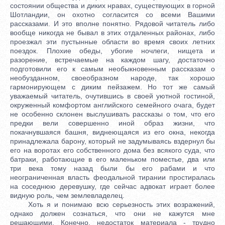
состоянии общества и диких нравах, существующих в горной
Шотландии, он охотно согласится со всеми Вашими
рассказами. И это вполне понятно. Рядовой читатель либо
вообще никогда не бывал в этих отдаленных районах, либо
проезжал эти пустынные области во время своих летних
поездок. Плохие обеды, убогие ночлеги, нищета и
разорение, встречаемые на каждом шагу, достаточно
подготовили его к самым необыкновенным рассказам о
необузданном, своеобразном народе, так хорошо
гармонирующем с диким пейзажем. Но тот же самый
уважаемый читатель, очутившись в своей уютной гостиной,
окруженный комфортом английского семейного очага, будет
не особенно склонен выслушивать рассказы о том, что его
предки вели совершенно иной образ жизни, что
покачнувшаяся башня, виднеющаяся из его окна, некогда
принадлежала барону, который не задумываясь вздернул бы
его на воротах его собственного дома без всякого суда, что
батраки, работающие в его маленьком поместье, два или
три века тому назад были бы его рабами и что
неограниченная власть феодальной тирании простиралась
на соседнюю деревушку, где сейчас адвокат играет более
видную роль, чем землевладелец.
Хоть я и понимаю всю серьезность этих возражений,
однако должен сознаться, что они не кажутся мне
решающими. Конечно, недостаток материала - трудно