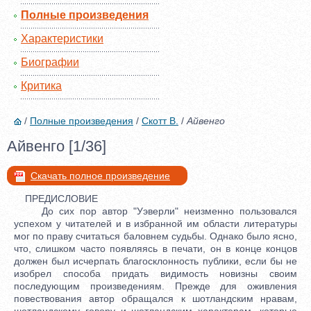
Полные произведения
Характеристики
Биографии
Критика
/
Полные произведения
/
Скотт В.
/
Айвенго
Айвенго [1/36]
Скачать полное произведение
ПРЕДИСЛОВИЕ
До сих пор автор "Уэверли" неизменно пользовался
успехом у читателей и в избранной им области литературы
мог по праву считаться баловнем судьбы. Однако было ясно,
что, слишком часто появляясь в печати, он в конце концов
должен был исчерпать благосклонность публики, если бы не
изобрел способа придать видимость новизны своим
последующим произведениям. Прежде для оживления
повествования автор обращался к шотландским нравам,
шотландскому говору и шотландским характерам, которые