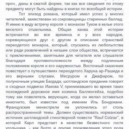
проч., даны в сжатой форме, так как все сведения по этому
предмету могут быть найдены в книгах по всеобщей истории.
Тот эпизод романа, который имел успех у многих
читателей, заимствован из сокровищницы старинных баллад.
Я имею в виду встречу короля с монахом Туком в келье этого
веселого отшельника. Общая канва этой истории
встречается во все времена и у всех народов,
соревнующихся друг с другом в описании странствий
переодетого монарха, который, спускаясь из любопытства
или ради развлечений в низшие слои общества, встречается
с приключениями, занятными для читателя или слушателя
благодаря противоположности между подлинным
положением короля и его наружностью. Восточный сказочник
повествует о путешествиях переодетого Харуна ар-Рашида и
его верными слугами, Месруром и Джафаром, по
полуночным улицам Багдада; шотландское предание говорит
о сходных подвигах Иакова V, принимавшего во время таких
похождений дорожное имя хозяина Балленгейха, подобно
тому как повелитель верующих, когда он желал оставаться
инкогнито, был известен под именем Иль Бондокани.
Французские менестрели не уклонились от столь
распространенной темы. Должен существовать норманский
источник шотландской стихотворной повести "Rauf Colziar", в
которой Карл предстает в качестве безвестного гостя
угольщика, - как будто и другие произведения этого рода