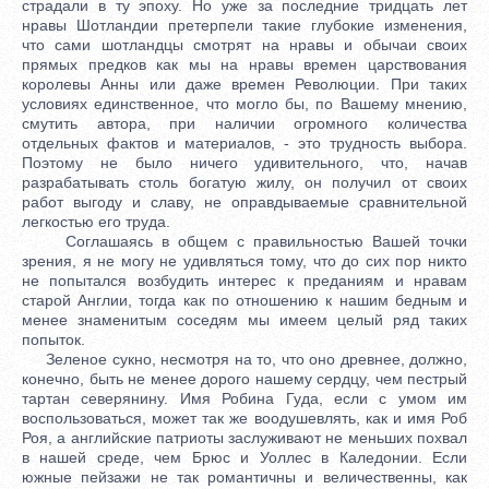
страдали в ту эпоху. Но уже за последние тридцать лет
нравы Шотландии претерпели такие глубокие изменения,
что сами шотландцы смотрят на нравы и обычаи своих
прямых предков как мы на нравы времен царствования
королевы Анны или даже времен Революции. При таких
условиях единственное, что могло бы, по Вашему мнению,
смутить автора, при наличии огромного количества
отдельных фактов и материалов, - это трудность выбора.
Поэтому не было ничего удивительного, что, начав
разрабатывать столь богатую жилу, он получил от своих
работ выгоду и славу, не оправдываемые сравнительной
легкостью его труда.
Соглашаясь в общем с правильностью Вашей точки
зрения, я не могу не удивляться тому, что до сих пор никто
не попытался возбудить интерес к преданиям и нравам
старой Англии, тогда как по отношению к нашим бедным и
менее знаменитым соседям мы имеем целый ряд таких
попыток.
Зеленое сукно, несмотря на то, что оно древнее, должно,
конечно, быть не менее дорого нашему сердцу, чем пестрый
тартан северянину. Имя Робина Гуда, если с умом им
воспользоваться, может так же воодушевлять, как и имя Роб
Роя, а английские патриоты заслуживают не меньших похвал
в нашей среде, чем Брюс и Уоллес в Каледонии. Если
южные пейзажи не так романтичны и величественны, как