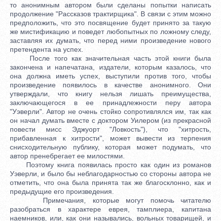
то анонимным автором были сделаны попытки написать
продолжение "Рассказов трактирщика". В связи с этим можно
предположить, что это посвящение будет принято за такую
же мистификацию и поведет любопытных по ложному следу,
заставляя их думать, что перед ними произведение нового
претендента на успех.
После того как значительная часть этой книги была
закончена и напечатана, издатели, которым казалось, что
она должна иметь успех, выступили против того, чтобы
произведение появилось в качестве анонимного. Они
утверждали, что книгу нельзя лишать преимущества,
заключающегося в ее принадлежности перу автора
"Уэверли". Автор не очень стойко сопротивлялся им, так как
он начал думать вместе с доктором Уилером (из прекрасной
повести мисс Эджуорт "Ловкость"), что "хитрость,
прибавленная к хитрости", может вывести из терпения
снисходительную публику, которая может подумать, что
автор пренебрегает ее милостями.
Поэтому книга появилась просто как один из романов
Уэверли, и было бы неблагодарностью со стороны автора не
отметить, что она была принята так же благосклонно, как и
предыдущие его произведения.
Примечания, которые могут помочь читателю
разобраться в характере еврея, тамплиера, капитана
наемников, или, как они назывались, вольных товарищей, и