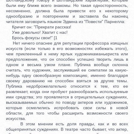
были ему ближе всего знакомы. Но такая односторонность,
несомненно, должна была привести его к некоторому
однообразию и повторениям и заставила бы наконец
читателя заговорить языком Эдвина из "Повести" Парнелла:
Кричит он: "Прекрати рассказ!
Уже довольно! Хватит с нас!
Брось фокусы свои!" [1
Нет ничего опаснее для репутации профессора изящных
искусств (если только в его возможностях избежать этого),
чем приклеенный к нему ярлык художникаманьериста или
предположение, что он способен успешно творить лишь в
одном и весьма узком плане. Публика вообще склонна
считать, что художник, заслуживший ее симпатии за какую-
нибудь одну своеобразную композицию, именно благодаря
своему дарованию не способен взяться за другие темы.
Публика недоброжелательно относится к тем, кто ее
развлекает, когда они пробуют разнообразить используемые
ими средства; это проявляется в отрицательных суждениях,
высказываемых обычно по поводу актеров или художников,
которые осмелились испробовать свои силы в новой
области, для того чтобы расширить возможности своего
искусства.
В этом мнении есть доля правды, как и во всех
общепринятых суждениях. В театре часто бывает, что актер,