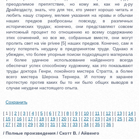
преодолимое препятствие, но кому же, как не д-ру
Драйездасту, знать, что для тех, кто умеет хорошо читать и
любить нашу старину, мелкие указания на нравы и обычаи
наших предков разбросаны повсюду, в различных
исторических трудах; конечно, они представляют совсем
ничтожный процент по отношению ко всему содержанию
этих сочинений, но все же, собранные вместе, они могут
пролить свет на vie privee [5] наших предков. Конечно, сам я
могу потерпеть неудачу в предпринятом труде. Однако я
убежден, что более упорные поиски подходящего материала
и более удачное использование найденного всегда
обеспечат успех способному художнику, как это показывают
труды доктора Генри, покойного мистера Стратта, а более
всего мистера Шерона Тернера. И потому я заранее
протестую против каких бы то ни было общих выводов в
случае неудачи настоящего опыта.
Сохранить
[ 1 ] [
2
] [
3
] [
4
] [
5
] [
6
] [
7
] [
8
] [
9
] [
10
] [
11
] [
12
] [
13
] [
14
]
[
15
] [
16
] [
17
] [
18
] [
19
] [
20
] [
21
] [
22
] [
23
] [
24
] [
25
] [
26
]
[
27
] [
28
] [
29
] [
30
] [
31
] [
32
] [
33
] [
34
] [
35
] [
36
]
/ Полные произведения / Скотт В. / Айвенго