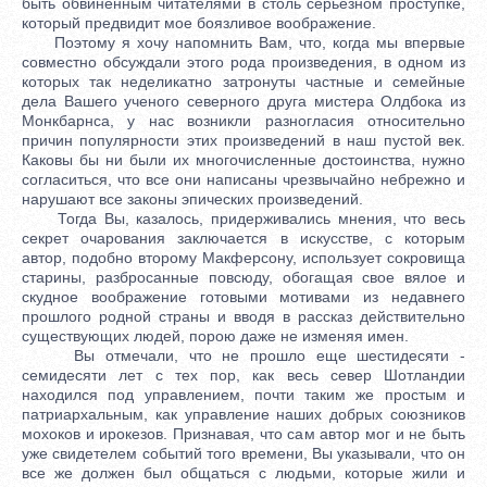
быть обвиненным читателями в столь серьезном проступке,
который предвидит мое боязливое воображение.
Поэтому я хочу напомнить Вам, что, когда мы впервые
совместно обсуждали этого рода произведения, в одном из
которых так неделикатно затронуты частные и семейные
дела Вашего ученого северного друга мистера Олдбока из
Монкбарнса, у нас возникли разногласия относительно
причин популярности этих произведений в наш пустой век.
Каковы бы ни были их многочисленные достоинства, нужно
согласиться, что все они написаны чрезвычайно небрежно и
нарушают все законы эпических произведений.
Тогда Вы, казалось, придерживались мнения, что весь
секрет очарования заключается в искусстве, с которым
автор, подобно второму Макферсону, использует сокровища
старины, разбросанные повсюду, обогащая свое вялое и
скудное воображение готовыми мотивами из недавнего
прошлого родной страны и вводя в рассказ действительно
существующих людей, порою даже не изменяя имен.
Вы отмечали, что не прошло еще шестидесяти -
семидесяти лет с тех пор, как весь север Шотландии
находился под управлением, почти таким же простым и
патриархальным, как управление наших добрых союзников
мохоков и ирокезов. Признавая, что сам автор мог и не быть
уже свидетелем событий того времени, Вы указывали, что он
все же должен был общаться с людьми, которые жили и