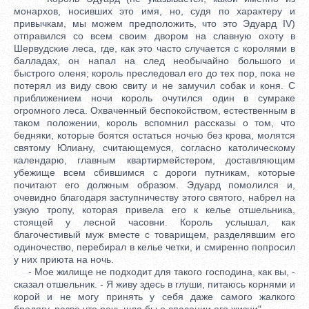
монархов, носивших это имя, но, судя по характеру и
привычкам, мы можем предположить, что это Эдуард IV)
отправился со всем своим двором на славную охоту в
Шервудские леса, где, как это часто случается с королями в
балладах, он напал на след необычайно большого и
быстрого оленя; король преследовал его до тех пор, пока не
потерял из виду свою свиту и не замучил собак и коня. С
приближением ночи король очутился один в сумраке
огромного леса. Охваченный беспокойством, естественным в
таком положении, король вспомнил рассказы о том, что
бедняки, которые боятся остаться ночью без крова, молятся
святому Юлиану, считающемуся, согласно католическому
календарю, главным квартирмейстером, доставляющим
убежище всем сбившимся с дороги путникам, которые
почитают его должным образом. Эдуард помолился и,
очевидно благодаря заступничеству этого святого, набрел на
узкую тропу, которая привела его к келье отшельника,
стоящей у лесной часовни. Король услышал, как
благочестивый муж вместе с товарищем, разделявшим его
одиночество, перебирал в келье четки, и смиренно попросил
у них приюта на ночь.
- Мое жилище не подходит для такого господина, как вы, -
сказал отшельник. - Я живу здесь в глуши, питаюсь корнями и
корой и не могу принять у себя даже самого жалкого
бродягу, разве что речь шла бы о спасении его жизни".