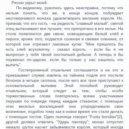
Рясою укрыт моей.
По-видимому, рукопись здесь неисправна, потому что
нельзя понять, что же, в конце концов, побуждает
несговорчивого монаха удовлетворить желание короля. Но,
признав, что его гость - на редкость "славный малый", святой
отец вытаскивает все лучшее, что припрятано в его келье. На
столе появляются две свечи, освещающие белый хлеб и
пироги; кроме того, подается соленая и свежая оленина, от
которой они отрезают лакомые куски. "Мне пришлось бы
есть хлеб всухомятку, - сказал король, - если бы я не
выпросил у тебя твоей охотничьей добычи. А теперь я бы
поужинал по-царски, если бы только у нас нашлось что
выпить".
Гостеприимный отшельник соглашается и на это и
приказывает служке извлечь из тайника подле его постели
бочонок в четыре галлона, после чего все трое приступают к
основательной выпивке. Этой попойкой руководит
отшельник, который следит за тем, чтобы особо
торжественные слова повторялись всеми участниками
пирушки по очереди перед каждым стаканом; с помощью
этих веселых восклицаний они упорядочивали свои
возлияния, подобно тому как в новое время это стали делать
с помощью тостов. Один пьяница говорит "Fusty bondias"[2],
другой должен ответить "Ударь пантеру"; монах отпустил
немало шуток насчет забывчивости короля, который иногда