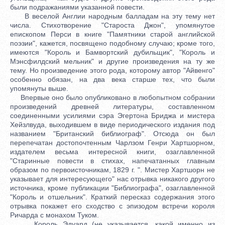
были подражаниями указанной повести.
В веселой Англии народным балладам на эту тему нет
числа. Стихотворение "Староста Джон", упомянутое
епископом Перси в книге "Памятники старой английской
поэзии", кажется, посвящено подобному случаю; кроме того,
имеются "Король и Бамвортский дубильщик", "Король и
Мэнсфилдский мельник" и другие произведения на ту же
тему. Но произведение этого рода, которому автор "Айвенго"
особенно обязан, на два века старше тех, что были
упомянуты выше.
Впервые оно было опубликовано в любопытном собрании
произведений древней литературы, составленном
соединенными усилиями сэра Эгертона Бриджа и мистера
Хейзлвуда, выходившем в виде периодического издания под
названием "Британский библиограф". Отсюда он был
перепечатан достопочтенным Чарлзом Генри Хартшорном,
издателем весьма интересной книги, озаглавленной
"Старинные повести в стихах, напечатанных главным
образом по первоисточникам, 1829 г. ". Мистер Хартшорн не
указывает для интересующего" нас отрывка никакого другого
источника, кроме публикации "Библиографа", озаглавленной
"Король и отшельник". Краткий пересказ содержания этого
отрывка покажет его сходство с эпизодом встречи короля
Ричарда с монахом Туком.
Король Эдуард (не указывается, какой именно из