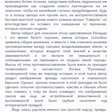
возможно более полным, представив публике задуманное им
произведение как создание нового претендента на ее
симпатии, чтобы ни малейшая степень предубеждения, будь
то в пользу автора или против него, не воспрепятствовала
беспристрастной оценке нового романа автора "Уэверли", но
впоследствии он оставил это намерение по причинам,
которые изложит позднее.
Автор избрал для описания эпоху царствования Ричарда
I: это время богато героями, имена которых способны
привлечь общее внимание, и вместе с тем отмечено резкими
противоречиями между саксами, возделывавшими землю, и
норманнами, которые владели этой землей в качестве
завоеваетелей и не желали ни смешиваться с
побежденными, ни признавать их людьми своей породы.
Мысль об этом противопоставлении была взята из трагедии
талантливого и несчастного Логана "Руннемед",
посвященной тому же периоду истории; в этой пьесе автор
увидел изображение вражды саксонских и норманских
баронов. Однако, сколько помнится, в этой трагедии не было
сделано попытки противопоставить чувства и обычаи обоих
этих племен; к тому же было очевидно, что изображение
саксов как еще не истребленной воинственной и
высокомерной знати было грубым насилием над
исторической правдой.
Ведь саксы уцелели именно как простой народ; правда,