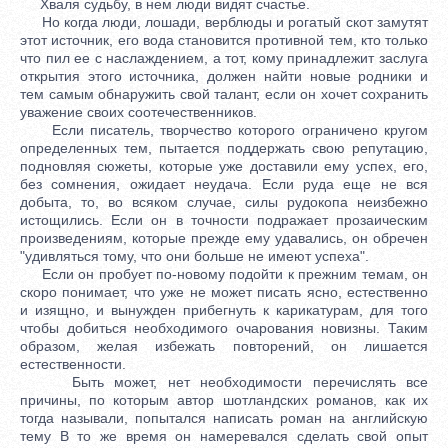
Хваля судьбу, в нем люди видят счастье.
Но когда люди, лошади, верблюды и рогатый скот замутят
этот источник, его вода становится противной тем, кто только
что пил ее с наслаждением, а тот, кому принадлежит заслуга
открытия этого источника, должен найти новые родники и
тем самым обнаружить свой талант, если он хочет сохранить
уважение своих соотечественников.
Если писатель, творчество которого ограничено кругом
определенных тем, пытается поддержать свою репутацию,
подновляя сюжеты, которые уже доставили ему успех, его,
без сомнения, ожидает неудача. Если руда еще не вся
добыта, то, во всяком случае, силы рудокопа неизбежно
истощились. Если он в точности подражает прозаическим
произведениям, которые прежде ему удавались, он обречен
"удивляться тому, что они больше не имеют успеха".
Если он пробует по-новому подойти к прежним темам, он
скоро понимает, что уже не может писать ясно, естественно
и изящно, и вынужден прибегнуть к карикатурам, для того
чтобы добиться необходимого очарования новизны. Таким
образом, желая избежать повторений, он лишается
естественности.
Быть может, нет необходимости перечислять все
причины, по которым автор шотландских романов, как их
тогда называли, попытался написать роман на английскую
тему В то же время он намеревался сделать свой опыт