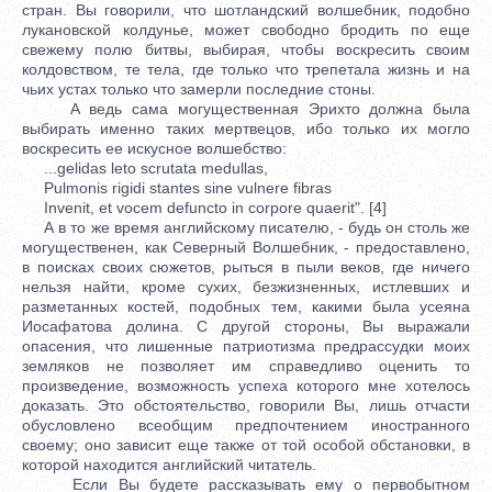
стран. Вы говорили, что шотландский волшебник, подобно
лукановской колдунье, может свободно бродить по еще
свежему полю битвы, выбирая, чтобы воскресить своим
колдовством, те тела, где только что трепетала жизнь и на
чьих устах только что замерли последние стоны.
А ведь сама могущественная Эрихто должна была
выбирать именно таких мертвецов, ибо только их могло
воскресить ее искусное волшебство:
...gelidas leto scrutata medullas,
Pulmonis rigidi stantes sine vulnere fibras
Invenit, et vocem defuncto in corpore quaerit". [4]
А в то же время английскому писателю, - будь он столь же
могущественен, как Северный Волшебник, - предоставлено,
в поисках своих сюжетов, рыться в пыли веков, где ничего
нельзя найти, кроме сухих, безжизненных, истлевших и
разметанных костей, подобных тем, какими была усеяна
Иосафатова долина. С другой стороны, Вы выражали
опасения, что лишенные патриотизма предрассудки моих
земляков не позволяет им справедливо оценить то
произведение, возможность успеха которого мне хотелось
доказать. Это обстоятельство, говорили Вы, лишь отчасти
обусловлено всеобщим предпочтением иностранного
своему; оно зависит еще также от той особой обстановки, в
которой находится английский читатель.
Если Вы будете рассказывать ему о первобытном