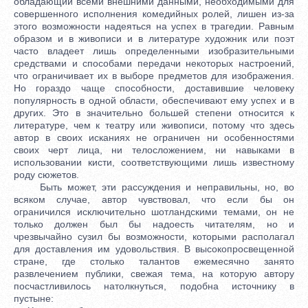
обладающий всеми внешними данными, необходимыми для
совершенного исполнения комедийных ролей, лишен из-за
этого возможности надеяться на успех в трагедии. Равным
образом и в живописи и в литературе художник или поэт
часто владеет лишь определенными изобразительными
средствами и способами передачи некоторых настроений,
что ограничивает их в выборе предметов для изображения.
Но гораздо чаще способности, доставившие человеку
популярность в одной области, обеспечивают ему успех и в
других. Это в значительно большей степени относится к
литературе, чем к театру или живописи, потому что здесь
автор в своих исканиях не ограничен ни особенностями
своих черт лица, ни телосложением, ни навыками в
использовании кисти, соответствующими лишь известному
роду сюжетов.
Быть может, эти рассуждения и неправильны, но, во
всяком случае, автор чувствовал, что если бы он
ограничился исключительно шотландскими темами, он не
только должен был бы надоесть читателям, но и
чрезвычайно сузил бы возможности, которыми располагал
для доставления им удовольствия. В высокопросвещенной
стране, где столько талантов ежемесячно занято
развлечением публики, свежая тема, на которую автору
посчастливилось натолкнуться, подобна источнику в
пустыне: