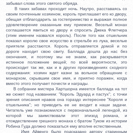
забывал слова этого святого обряда.
В таких забавах проходит ночь. Наутро, расставаясь со
своим почтенным хозяином, король приглашает его ко двору,
обещая отблагодарить за гостеприимство и выражая полное
удовлетворение оказанным ему приемом. Веселый монах
соглашается явиться ко двору и спросить Джека Флетчера
(этим именем назвался король). После того как отшельник
показал королю свое искусство в стрельбе из лука, веселые
приятели расстаются. Король отправляется домой и по
дороге находит свою свиту. Баллада дошла до нас без
окончания, и поэтому мы не знаем, как раскрывается
истинное положение вещей; по всей вероятности, это
происходит так же, как и в других произведениях сходного
содержания: хозяин ждет казни за вольное обращение с
монархом, скрывшим свое имя, и приятно поражен, когда
вместо этого получает почести и награды.
В собрании мистера Хартшорна имеется баллада на тот
же сюжет под названием: "Король Эдуард и пастух"; с точки
зрения описания нравов она гораздо интереснее "Короля и
отшельника"; но приводить ее не входит в наши задачи.
Читатель уже познакомился с первоначальной легендой, из
которой мы заимствовали этот эпизод романа, и
отождествление грешного монаха с братом Туком из истории
Робина Гуда должно показаться ему вполне естественным.
Имя Айвенго было подсказано автору старинным