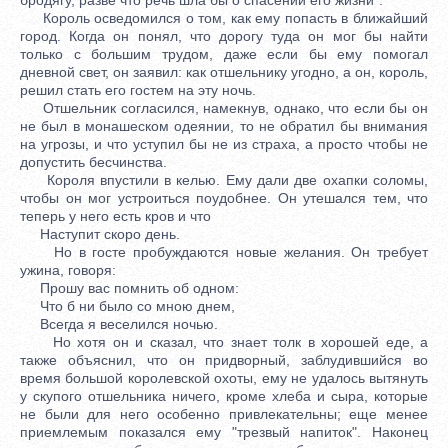
Король осведомился о том, как ему попасть в ближайший
город. Когда он понял, что дорогу туда он мог бы найти
только с большим трудом, даже если бы ему помогал
дневной свет, он заявил: как отшельнику угодно, а он, король,
решил стать его гостем на эту ночь.
Отшельник согласился, намекнув, однако, что если бы он
не был в монашеском одеянии, то не обратил бы внимания
на угрозы, и что уступил бы не из страха, а просто чтобы не
допустить бесчинства.
Короля впустили в келью. Ему дали две охапки соломы,
чтобы он мог устроиться поудобнее. Он утешался тем, что
теперь у него есть кров и что
Наступит скоро день.
Но в госте пробуждаются новые желания. Он требует
ужина, говоря:
Прошу вас помнить об одном:
Что б ни было со мною днем,
Всегда я веселился ночью.
Но хотя он и сказал, что знает толк в хорошей еде, а
также объяснил, что он придворный, заблудившийся во
время большой королевской охоты, ему не удалось вытянуть
у скупого отшельника ничего, кроме хлеба и сыра, которые
не были для него особенно привлекательны; еще менее
приемлемым показался ему "трезвый напиток". Наконец