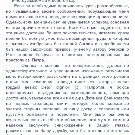
Многоуважаемый и дорогой сэр,
Едва ли необходимо перечислять здесь разнообразные,
но чрезвычайно веские соображения, побуждающие меня
поместить ваше имя перед нижеследующим произведением.
Однако, если мой замысел не увенчается успехом, основная
из этих причин может отпасть. Если бы я мог надеяться, что
эта книга достойна Вашего покровительства, читатели сразу
поняли бы полную уместность посвящения труда, в котором
я пытаюсь изобразить быт старой Англии и в особенности
быт наших саксонских предков, ученому автору очерков о
Роге короля Ульфуса и о землях, пожертвованных им
престолу св. Петра.
Однако я сознаю, что поверхностное, далеко не
удовлетворительное и упрощенное изложение результатов
моих исторических разысканий на страницах этого романа
ставит мое сочинение гораздо ниже тех, которые носят
гордый девиз: Detur digniori [3]. Напротив, я боюсь
подвергнуться осуждению за самонадеянность, помещая
достойное, уважаемое всеми имя д-ра Джонаса Драйездаста
на первых страницах книги, которую более серьезные
знатоки старины поставят на одну доску с современными
пустыми романами и повестями. Мне было бы очень
желательно снять с себя это обвинение, потому что, хотя я и
надеюсь заслужить снисхождение в Ваших глазах,
рассчитывая на Вашу дружбу, мне бы отнюдь не хотелось