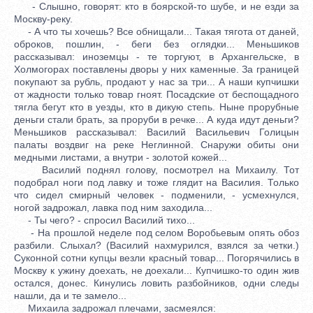
- Слышно, говорят: кто в боярской-то шубе, и не езди за
Москву-реку.
- А что ты хочешь? Все обнищали... Такая тягота от даней,
оброков, пошлин, - беги без оглядки... Меньшиков
рассказывал: иноземцы - те торгуют, в Архангельске, в
Холмогорах поставлены дворы у них каменные. За границей
покупают за рубль, продают у нас за три... А наши купчишки
от жадности только товар гноят. Посадские от беспощадного
тягла бегут кто в уезды, кто в дикую степь. Ныне прорубные
деньги стали брать, за проруби в речке... А куда идут деньги?
Меньшиков рассказывал: Василий Васильевич Голицын
палаты воздвиг на реке Неглинной. Снаружи обиты они
медными листами, а внутри - золотой кожей...
Василий поднял голову, посмотрел на Михаилу. Тот
подобрал ноги под лавку и тоже глядит на Василия. Только
что сидел смирный человек - подменили, - усмехнулся,
ногой задрожал, лавка под ним заходила...
- Ты чего? - спросил Василий тихо...
- На прошлой неделе под селом Воробьевым опять обоз
разбили. Слыхал? (Василий нахмурился, взялся за четки.)
Суконной сотни купцы везли красный товар... Погорячились в
Москву к ужину доехать, не доехали... Купчишко-то один жив
остался, донес. Кинулись ловить разбойников, одни следы
нашли, да и те замело...
Михаила задрожал плечами, засмеялся: