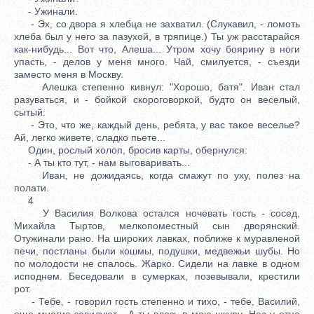
- Ужинали.
- Эх, со двора я хлебца не захватил. (Слукавил, - ломоть
хлеба был у него за пазухой, в тряпице.) Ты уж расстарайся
как-нибудь... Вот что, Алеша... Утром хочу боярину в ноги
упасть, - делов у меня много. Чай, смилуется, - съезди
заместо меня в Москву.
Алешка степенно кивнул: "Хорошо, батя". Иван стал
разуваться, и - бойкой скороговоркой, будто он веселый,
сытый:
- Это, что же, каждый день, ребята, у вас такое веселье?
Ай, легко живете, сладко пьете...
Один, рослый холоп, бросив карты, обернулся:
- А ты кто тут, - нам выговаривать...
Иван, не дожидаясь, когда смажут по уху, полез на
полати.
4
У Василия Волкова остался ночевать гость - сосед,
Михайла Тыртов, мелкопоместный сын дворянский.
Отужинали рано. На широких лавках, поближе к муравленой
печи, постланы были кошмы, подушки, медвежьи шубы. Но
по молодости не спалось. Жарко. Сидели на лавке в одном
исподнем. Беседовали в сумерках, позевывали, крестили
рот.
- Тебе, - говорил гость степенно и тихо, - тебе, Василий,
еще многие завидуют... А ты влезь в мою шкуру. Нас у отца