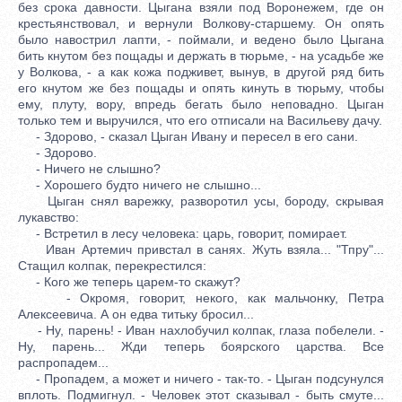
без срока давности. Цыгана взяли под Воронежем, где он
крестьянствовал, и вернули Волкову-старшему. Он опять
было навострил лапти, - поймали, и ведено было Цыгана
бить кнутом без пощады и держать в тюрьме, - на усадьбе же
у Волкова, - а как кожа подживет, вынув, в другой ряд бить
его кнутом же без пощады и опять кинуть в тюрьму, чтобы
ему, плуту, вору, впредь бегать было неповадно. Цыган
только тем и выручился, что его отписали на Васильеву дачу.
- Здорово, - сказал Цыган Ивану и пересел в его сани.
- Здорово.
- Ничего не слышно?
- Хорошего будто ничего не слышно...
Цыган снял варежку, разворотил усы, бороду, скрывая
лукавство:
- Встретил в лесу человека: царь, говорит, помирает.
Иван Артемич привстал в санях. Жуть взяла... "Тпру"...
Стащил колпак, перекрестился:
- Кого же теперь царем-то скажут?
- Окромя, говорит, некого, как мальчонку, Петра
Алексеевича. А он едва титьку бросил...
- Ну, парень! - Иван нахлобучил колпак, глаза побелели. -
Ну, парень... Жди теперь боярского царства. Все
распропадем...
- Пропадем, а может и ничего - так-то. - Цыган подсунулся
вплоть. Подмигнул. - Человек этот сказывал - быть смуте...