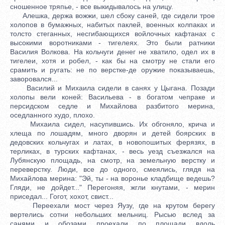
сношенное тряпье, - все выкидывалось на улицу.
Алешка, держа вожжи, шел сбоку саней, где сидели трое
холопов в бумажных, набитых паклей, военных колпаках и
толсто стеганных, несгибающихся войлочных кафтанах с
высокими воротниками - тигелеях. Это были ратники
Василия Волкова. На кольчуги денег не хватило, одел их в
тигелеи, хотя и робел, - как бы на смотру не стали его
срамить и ругать: не по верстке-де оружие показываешь,
заворовался...
Василий и Михаила сидели в санях у Цыгана. Позади
холопы вели коней: Васильева - в богатом чепраке и
персидском седле и Михайлова разбитого мерина,
оседланного худо, плохо.
Михаила сидел, насупившись. Их обгоняло, крича и
хлеща по лошадям, много дворян и детей боярских в
дедовских кольчугах и латах, в новопошитых ферязях, в
терликах, в турских кафтанах, - весь уезд съезжался на
Лубянскую площадь, на смотр, на земельную верстку и
переверстку. Люди, все до одного, смеялись, глядя на
Михайлова мерина: "Эй, ты - на воронье кладбище ведешь?
Гляди, не дойдет..." Перегоняя, жгли кнутами, - мерин
приседал... Гогот, хохот, свист...
Переехали мост через Яузу, где на крутом берегу
вертелись сотни небольших мельниц. Рысью вслед за
санями и обозами проехали по площади вдоль