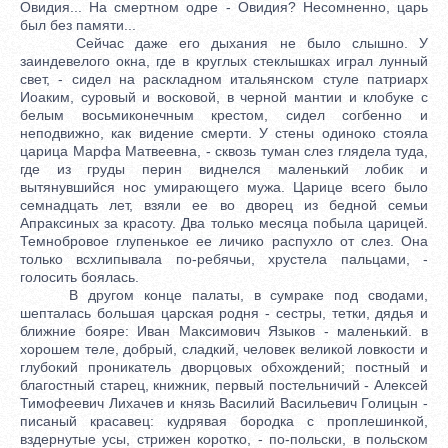
Овидия... На смертном одре - Овидия? Несомненно, царь
был без памяти...
Сейчас даже его дыхания не было слышно. У
заиндевелого окна, где в круглых стеклышках играл лунный
свет, - сидел на раскладном итальянском стуле патриарх
Иоаким, суровый и восковой, в черной мантии и клобуке с
белым восьмиконечным крестом, сидел согбенно и
неподвижно, как видение смерти. У стены одиноко стояла
царица Марфа Матвеевна, - сквозь туман слез глядела туда,
где из груды перин виднелся маленький лобик и
вытянувшийся нос умирающего мужа. Царице всего было
семнадцать лет, взяли ее во дворец из бедной семьи
Апраксиных за красоту. Два только месяца побыла царицей.
Темнобровое глупенькое ее личико распухло от слез. Она
только всхлипывала по-ребячьи, хрустела пальцами, -
голосить боялась.
В другом конце палаты, в сумраке под сводами,
шепталась большая царская родня - сестры, тетки, дядья и
ближние бояре: Иван Максимович Языков - маленький. в
хорошем теле, добрый, сладкий, человек великой ловкости и
глубокий проникатель дворцовых обхождений; постный и
благостный старец, книжник, первый постельничий - Алексей
Тимофеевич Лихачев и князь Василий Васильевич Голицын -
писаный красавец: кудрявая бородка с проплешинкой,
вздернутые усы, стрижен коротко, - по-польски, в польском