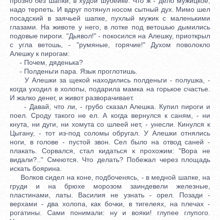
прозяб без шапки, в худой шубейке. Что ж - дело мужицкое,
надо терпеть. И вдруг потянул носом сытный дух. Мимо шел
посадский в заячьей шапке, пухлый мужик с маленькими
глазами. На животе у него, в лотке под ветошью дымились
подовые пироги. "Дьявол!" - покосился на Алешку, приоткрыл
с угла ветошь, - "румяные, горячие!" Духом поволокло
Алешку к пирогам:
- Почем, дяденька?
- Полденьги пара. Язык проглотишь.
У Алешки за щекой находились полденьги - полушка, -
когда уходил в холопы, подарила мамка на горькое счастье.
И жалко денег, и живот разворачивает.
- Давай, что ли, - грубо сказал Алешка. Купил пироги и
поел. Сроду такого не ел. А когда вернулся к саням, - ни
кнута, ни дуги, ни хомута со шлеей нет, - унесли. Кинулся к
Цыгану, - тот из-под соломы обругал. У Алешки отнялись
ноги, в голове - пустой звон. Сел было на отвод саней -
плакать. Сорвался, стал кидаться к прохожим: "Вора не
видали?.." Смеются. Что делать? Побежал через площадь
искать боярина.
Волков сидел на коне, подбоченясь, - в медной шапке, на
груди и на брюхе морозом заиндевели железные,
пластинами, латы. Василия не узнать - орел. Позади -
верхами - два холопа, как бочки, в тигелеях, на плечах -
рогатины. Сами понимали: ну и вояки! глупее глупого.