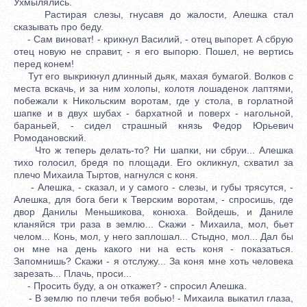
Ухмылялись.
Растирая слезы, гнусавя до жалости, Алешка стал
сказывать про беду.
- Сам виноват! - крикнул Василий, - отец выпорет. А сбрую
отец новую не справит, - я его выпорю. Пошел, не вертись
перед конем!
Тут его выкрикнул длинный дьяк, махая бумагой. Волков с
места вскачь, и за ним холопы, колотя лошаденок лаптями,
побежали к Никольским воротам, где у стола, в горлатной
шапке и в двух шубах - бархатной и поверх - нагольной,
бараньей, - сидел страшный князь Федор Юрьевич
Ромодановский.
Что ж теперь делать-то? Ни шапки, ни сбруи... Алешка
тихо голосил, бредя по площади. Его окликнул, схватил за
плечо Михаила Тыртов, нагнулся с коня.
- Алешка, - сказал, и у самого - слезы, и губы трясутся, -
Алешка, для бога беги к Тверским воротам, - спросишь, где
двор Данилы Меньшикова, конюха. Войдешь, и Даниле
кланяйся три раза в землю... Скажи - Михаила, мол, бьет
челом... Конь, мол, у него заплошал... Стыдно, мол... Дал бы
он мне на день какого ни на есть коня - показаться.
Запомнишь? Скажи - я отслужу... За коня мне хоть человека
зарезать... Плачь, проси...
- Просить буду, а он откажет? - спросил Алешка.
- В землю по плечи тебя вобью! - Михаила выкатил глаза,