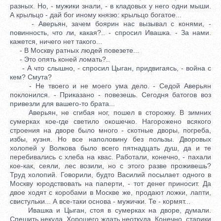
разных. Но, - мужики знали, - в кладовых у него одни мыши.
А крыльцо - дай бог иному князю: крыльцо богатое...
- Аверьян, зачем боярин нас вызывал с конями, -
повинность, что ли, какая?.. - спросил Ивашка. - За нами.
кажется, ничего нет такого...
- В Москву ратных людей повезете...
- Это опять коней ломать?..
- А что слышно, - спросил Цыган, придвигаясь, - война с
кем? Смута?
- Не твоего и не моего ума дело. - Седой Аверьян
поклонился. - Приказано - повезешь. Сегодня батогов воз
привезли для вашего-то брата...
Аверьян, не сгибая ног, пошел в сторожку. В зимних
сумерках кое-где светило окошечко. Нагорожено всякого
строения на дворе было много - скотные дворы, погреба,
избы, кузня. Но все наполовину без пользы. Дворовых
холопей у Волкова было всего пятнадцать душ, да и те
перебивались с хлеба на квас. Работали, конечно, - пахали
кое-как, сеяли, лес возили, но с этого разве проживешь?
Труд холопий. Говорили, будто Василий посылает одного в
Москву юродствовать на паперти, - тот денег приносит. Да
двое ходят с коробами в Москве же, продают ложки, лапти,
свистульки... А все-таки основа - мужички. Те - кормят...
Ивашка и Цыган, стоя в сумерках на дворе, думали.
Спешить некуда. Хорошего ждать неоткуда. Конечно, старики