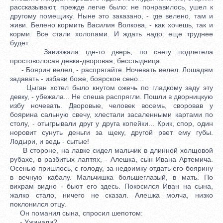
рассказывают, прежде легче было: не понравилось, ушел к
другому помещику. Ныне это заказано, - где велено, там и
живи. Белено кормить Василия Волкова, - как хочешь, так и
корми. Все стали холопами. И ждать надо: еще труднее
будет...
Завизжала где-то дверь, по снегу подлетела
простоволосая девка-дворовая, бесстыдница:
- Боярин велел, - распрягайте. Ночевать велел. Лошадям
задавать - избави боже, боярское сено...
Цыган хотел было кнутом ожечь по гладкому заду эту
девку, - убежала... Не спеша распрягли. Пошли в дворницкую
избу ночевать. Дворовые, человек восемь, своровав у
боярина сальную свечу, хлестали засаленными картами по
столу, - отыгрывали друг у друга копейки... Крик, спор, один
норовит сунуть деньги за щеку, другой рвет ему губы.
Лодыри, и ведь - сытые!
В стороне, на лавке сидел мальчик в длинной холщовой
рубахе, в разбитых лаптях, - Алешка, сын Ивана Артемича.
Осенью пришлось, с голоду, за недоимку отдать его боярину
в вечную кабалу. Мальчишка большеглазый, в мать. По
вихрам видно - бьют его здесь. Покосился Иван на сына,
жалко стало, ничего не сказал. Алешка молча, низко
поклонился отцу.
Он поманил сына, спросил шепотом:
- Ужинали?