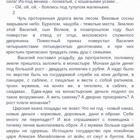
сила! Из-под веника - лохматый, с кошачьими усами...
- Ой, ой, ой, - боялись под тулупом маленькие.
2
Чуть проторенная дорога вела лесом. Вековые сосны
закрывали небо. Бурелом, чащоба - тяжелые места. Землею
этой Василий, сын Волков, в позапрошлом году был
поверстан в отвод от отца, московского служилого
дворянина. Поместный приказ поверстал Василия
четырьмястами пятьюдесятью десятинами, и при них
крестьян приписано тридцать семь душ с семьями.
Василий поставил усадьбу, да протратился, половину
земли пришлось заложить в монастыре. Монахи дали денег
под большой рост - двадцать копеечек с рубля. А надо было
по верстке быть на государевой службе на коне добром, в
панцире, с саблею, с пищалью и вести с собой ратников,
троих мужиков, на конях же, в тигелеях, в саблях, в
саадаках... Едва-едва на монастырские деньги поднял он
такое вооружение. А жить самому? А дворню прокормить? А
рост плати монахам?
Царская казна пощады не знает. Что ни год - новый наказ,
новые деньги - кормовые, дорожные, дани и оброки. Себе
много ли перепадет? И все спрашивают с помещика -
почему ленив выколачивать оброк. А с мужика больше одной
шкуры не сдерешь. Истощало государство при покойном
царе Алексее Михайловиче от войн, от смут и бунтов. Как