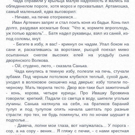
Чада справили у крыльца малую надобность и жались на
обледенелом пороге, хотя мороз и прохватывал. Артамошка,
самый маленький, едва выговорил:
- Ничаво, на печке отогреемся...
Иван Артемич запряг и стал поить коня из бадьи. Конь пил
долго, раздувая косматые бока: "Что ж, кормите впроголодь,
уж попью вдоволь"... Батя надел рукавицы, взял из саней, из-
под соломы, кнут.
- Бегите в избу, я вас! - крикнул он чадам. Упал боком на
сани и, раскатившись за воротами, рысцой поехал мимо
осыпанных снегом высоких елей на усадьбу сына
дворянского Волкова.
- Ой, студено, люто, - сказала Санька.
Чада кинулись в темную избу, полезли на печь, стучали
зубами. Под черным потолком клубился теплый, сухой дым,
уходил в волоковое окошечко над дверью: избу топили по-
черному. Мать творила тесто. Двор все-таки был зажиточный
- конь, корова, четыре курицы. Про Ивашку Бровкина
говорили: крепкий. Падали со светца в воду, шипели угольки
лучины. Санька натянула на себя, на братиков бараний
тулуп и под тулупом опять начала шептать про разные
страсти: про тех, не будь помянуты, кто по ночам шуршит в
подполье...
- Давеча, лопни мои глаза, вот напужалась... У порога -
сор, а на сору - веник... Я гляжу с печки, - с нами крестная