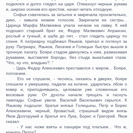
поднялся и долго глядел на царя. Отмахнул черные рукава
и, широко осенив его крестом, начал читать отходную.
Софья схватилась за затылок и закричала пронзительно,
дико, - завыла низким голосом. Закричали ее сестры...
Царица Марфа Матвеевна упала ничком на лавку. К ней
подошел старший брат ее, Федор Матвеевич Апраксин,
рослый и тучный, в шубе до пят, - стал гладить царицу по
спине. К патриарху подбежал Языков, припал и потянул за
руку. Патриарх, Языков, Лихачев и Голицын быстро вышли в
тронную палату. Бояре стадом двинулись к ним, размахивая
рукавами, выставляя бороды, без стыда выкатывая глаза:
"Что, ну что, владыко?.."
- Царь Федор Алексеевич преставился с миром... Бояре,
поплачем...
Его не слушали, - теснясь, пихаясь в дверях, бояре
спешили к умершему, падали на колени, ударялись лбом о
ковер и, приподнявшись, целовали уже сложенные его
восковые руки. От духоты начали трещать и гаснуть
лампады. Софью увели. Василий Васильевич скрылся. К
Языкову подошли: братья князья Голицыны, Петр и Борис
Алексеевичи, черный, бровастый, страшный видом князь
Яков Долгорукий и братья его Лука, Борис и Григорий. Яков
сказал:
- У нас ножи взяты и панцири под платьем... Что ж,
кричать Петра?