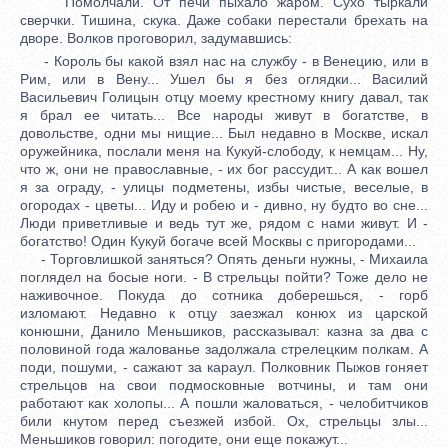
Помолчали. От печи пыхало жаром. Сухо тыркали
сверчки. Тишина, скука. Даже собаки перестали брехать на
дворе. Волков проговорил, задумавшись:
- Король бы какой взял нас на службу - в Венецию, или в
Рим, или в Вену... Ушел бы я без оглядки... Василий
Васильевич Голицын отцу моему крестному книгу давал, так
я брал ее читать... Все народы живут в богатстве, в
довольстве, одни мы нищие... Был недавно в Москве, искал
оружейника, послали меня на Кукуй-слободу, к немцам... Ну,
что ж, они не православные, - их бог рассудит... А как вошел
я за ограду, - улицы подметены, избы чистые, веселые, в
огородах - цветы... Иду и робею и - дивно, ну будто во сне...
Люди приветливые и ведь тут же, рядом с нами живут. И -
богатство! Один Кукуй богаче всей Москвы с пригородами...
- Торговлишкой заняться? Опять деньги нужны, - Михаила
поглядел на босые ноги. - В стрельцы пойти? Тоже дело не
наживочное. Покуда до сотника доберешься, - горб
изломают. Недавно к отцу заезжал конюх из царской
конюшни, Данило Меньшиков, рассказывал: казна за два с
половиной года жалованье задолжала стрелецким полкам. А
поди, пошуми, - сажают за караул. Полковник Пыжов гоняет
стрельцов на свои подмосковные вотчины, и там они
работают как холопы... А пошли жаловаться, - челобитчиков
били кнутом перед съезжей избой. Ох, стрельцы злы...
Меньшиков говорил: погодите, они еще покажут...