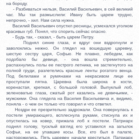
на бороду.
- Разбиваться нельзя, Василий Васильевич, в сей великий
час. Мы так размыслили: Ивану быть царем трудно,
непрочно, - хил. Нам сила нужна.
Василий Васильевич опустил ресницы, усмехался уголком
красивых губ. Понял, что спорить сейчас опасно.
- Будь так, - сказал, - быть царем Петру.
Поднял синие глаза, и вдруг они вздрогнули и
заволоклись нежно. Он глядел на вошедшую царевну,
шестую сестру царя, Софью. Не плавно, лебедем, как
подобало бы девице, - она вошла стремительно,
распахнулись полы ее пестрого летника, не застегнутого на
полной груди, разлетелись красные ленты рогатого венца.
Под белилами и румянами на некрасивом лице ее
проступали пятна. Царевна была широка в кости,
коренастая, крепкая, с большой головой. Выпуклый лоб,
зеленоватые глаза, сжатый рот казались не девичьими, -
мужскими. Она глядела на Василия Васильевича и, видимо,
поняла - о чем он только что говорил и что ответил.
Ноздри ее презрительно задрожали. Она повернулась к
постели умирающего, всплеснула руками, стиснула их и
опустилась на ковер, прижала лоб к постели. Патриарх
поднял голову, тусклый взгляд его уставился на затылок
Софьи, на ее упавшие косы. Все, кто был в палате,
насторожились. Пять царевен начали креститься. Патриарх