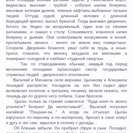
виднелась высокая - трубой - соболья шапка боярина,
меховые колпаки дьяков, темные кафтаны выборных лучших
людей. Оттуда худой, длинный человек с длинной
бородищей кричал, махал бумагой. Тогда выезжал дворянин,
богато ли, бедно ли вооруженный, один или со своими
ратниками, и скакал к столу. Спешивался, кланялся низко
боярину и дьякам. Они осматривали вооружение и коней,
прочитывали записи, - много ли земли ему поверстано.
Спорили. Дворянин божился, рвал себя за грудь, а иные,
прося, плакали, что вконец захудали на землишке и
помирают голодной и озябают студеной смертью.
Так, по стародавнему обычаю, каждый год перед
весенними походами происходил смотр государевых
служилых людей - дворянского ополчения.
Василий и Михаила сели верхами. Цыганову и Алешкину
лошадей распрягли, посадили на них без седел двух
волковских холопов, а третьему, пешему, велели сказать, что
лошадь-де по дороге ногу побила. Сани бросили.
Цыган только за стремя схватился: "Куда коня-то моего
угоняете? Боярин! Да милостивый!"... Василий погрозил
нагайкой: "Пошуми-ка..." А когда он отъехал. Цыган
изругался по-черному и по-матерному, бросил в сани хомут
и дугу и лег сам, зарылся в солому с досады...
Об Алешке забыли. Он прибрал сбрую в сани. Посидел,