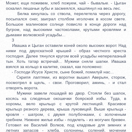
Может, еще поживем, хлеб пожуем, чай - бывалые. - Цыган
оскалил лешачьи зубы и засмеялся, кашлянул на весь лес.
Белка кинулась со ствола, перелетела через дорогу,
посыпался снег, заиграл столбом иголочек в косом свете.
Большое малиновое солнце повисло в конце дороги над
бугром, над высокими частоколами, крутыми кровлями и
дымами волковской усадьбы...
3
Ивашка и Цыган оставили коней около высоких ворот. Над
ними под двухскатной крышей - образ честного креста
господня. Далее тянулся кругом всей усадьбы неперелазный
тын. Хоть татар встречай... Мужики сняли шапки. Ивашка
взялся за кольцо в калитке, сказал, как положено:
- Господи Исусе Христе, сыне божий, помилуй нас...
Скрипя лаптями, из воротни вышел Аверьян, сторож,
посмотрел в щель, - свои. Проговорил; аминь, - и стал
отворять ворота.
Мужики завели лошадей во двор. Стояли без шапок,
косясь на слюдяные окошечки боярской избы. Туда, в
хоромы, вело крыльцо с крутой лестницей. Красивое
крыльцо резного дерева, крыша луковицей. Выше крыльца -
кровля - шатром, с двумя полубочками, с золоченым
гребнем. Нижнее жилье избы - подклеть - из могучих бревен.
Готовил ее Василий Волков, под кладовые для зимних и
летних запасов - хлеба, солонины, солений, мочении