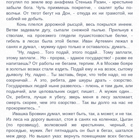
погулял по земле вор анафема Стенька Разин, - крестьяне
забыли бога. Чуть прижмешь покрепче, - скалят зубы по-
волчьи. От тягот бегут на Дон, - откуда их ни грамотой, ни
саблей не добыть.
Конь плелся дорожной рысцой, весь покрылся инеем.
Ветви задевали дугу, сыпали снежной пылью. Прильнув к
стволам, на проезжего глядели пушистохвостые белки, -
гибель в лесах была этой белки. Иван Артемич лежал в
санях и думал, - мужику одно только и оставалось: думать...
"Ну, ладно... Того подай, этого подай... Тому заплати,
этому заплати... Но - прорва, - эдакое государство! - разве ее
напитаешь? От работы не бегаем, терпим. А в Москве бояре
в золотых возках стали ездить. Подай ему и на возок, сытому
дьяволу. Ну, ладно... Ты заставь, бери, что тебе надо, но не
озорничай... А это, ребята, две шкуры драть - озорство.
Государевых людей ныне развелось - плюнь, и там дьяк, али
подьячий, али целовальник сидит, пишет... А мужик один...
Ох, ребята, лучше я убегу, зверь меня в лесу заломает,
смерть скорее, чем это озорство... Так вы долго на нас не
прокормитесь..."
Ивашка Бровкин думал, может быть, так, а может, и не так.
Из леса на дорогу выехал, стоя в санях на коленках, Цыган
(по прозвищу), волковский же крестьянин, черный, с
проседью, мужик. Лет пятнадцать он был в бегах, шатался
меж двор. Но вышел указ: вернуть помещикам всех беглых