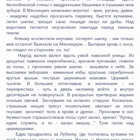
белооблезлой стены с квадратными башнями и пушками меж
зубцов. В Мясницких низеньких воротах - крик, ругань, давка,
- каждому надобно проскочить первому, бьются кулаками,
летят шапки, трещат сани, лошади лезут на дыбы. Над
воротами теплится неугасимая лампада перед темным
ликом.
Алешку исхлестали кнутами, потерял шапку, - как только
жив остался! Выехали на Мясницкую... Вытирая кровь с носа,
он глядел по сторонам: ох, ты!
Народ валом валил вдоль узкой навозной улицы. Из
дощатых лавчонок перегибались, кричали купчишки, ловили
за полы, с прохожих рвали шапки, - зазывали к себе. За
высокими заборами - каменные избы, красные, серебряные
крутые крыши, пестрые церковные маковки. Церквей -
тысячи. И большие пятиглавые, и маленькие - на
перекрестках - чуть в дверь человеку войти, а внутри
десятерым не повернуться. В раскрытых притворах жаркие
огоньки свечей. Заснувшие на коленях старухи. Косматые,
страшные нищие трясут лохмотьями, хватают за ноги,
гнусавя, заголяют тело в крови и дряни... Прохожим в нос
безместные страшноглазые попы суют калач, кричат: "Купец,
идем служить, а то - калач закушу..." Тучи галок над
церквушками...
Едва продрались за Лубянку, где толпились кучками по
всей площади конные ратники. Вдали, у Никольских ворот,