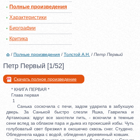
Полные произведения
Характеристики
Биографии
Критика
/
Полные произведения
/
Толстой А.Н.
/
Петр Первый
Петр Первый [1/52]
Скачать полное произведение
* КНИГА ПЕРВАЯ *
Глава первая
1
Санька соскочила с печи, задом ударила в забухшую
дверь. За Санькой быстро слезли Яшка, Гаврилка и
Артамошка: вдруг все захотели пить, - вскочили в темные
сени вслед за облаком пара и дыма из прокисшей избы. Чуть
голубоватый свет брезжил в окошечко сквозь снег. Студено.
Обледенела кадка с водой, обледенел деревянный ковшик.
Чада прыгали с ноги на ногу, - все были босы, у Саньки