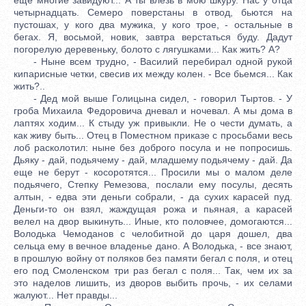
четырнадцать. Семеро поверстаны в отвод, бьются на
пустошах, у кого два мужика, у кого трое, - остальные в
бегах. Я, восьмой, новик, завтра верстаться буду. Дадут
погорелую деревеньку, болото с лягушками... Как жить? А?
- Ныне всем трудно, - Василий перебирал одной рукой
кипарисные четки, свесив их между колен. - Все бьемся... Как
жить?..
- Дед мой выше Голицына сидел, - говорил Тыртов. - У
гроба Михаила Федоровича дневал и ночевал. А мы дома в
лаптях ходим... К стыду уж привыкли. Не о чести думать, а
как живу быть... Отец в Поместном приказе с просьбами весь
лоб расколотил: ныне без доброго посула и не попросишь.
Дьяку - дай, подьячему - дай, младшему подьячему - дай. Да
еще не берут - косоротятся... Просили мы о малом деле
подьячего, Степку Ремезова, послали ему посулы, десять
алтын, - едва эти деньги собрали, - да сухих карасей пуд.
Деньги-то он взял, жаждущая рожа и пьяная, а карасей
велел на двор выкинуть... Иные, кто половчее, домогаются...
Володька Чемоданов с челобитной до царя дошел, два
сельца ему в вечное владенье дано. А Володька, - все знают,
в прошлую войну от поляков без памяти бегал с поля, и отец
его под Смоленском три раз бегал с поля... Так, чем их за
это наделов лишить, из дворов выбить прочь, - их селами
жалуют... Нет правды...