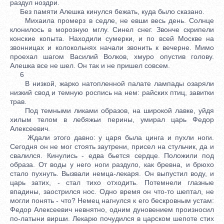
раздул ноздри.
Без памяти Алешка кинулся бежать, куда было сказано.
Михаила промерз в седле, не евши весь день. Солнце
клонилось в морозную мглу. Синел снег. Звонче скрипели
конские копыта. Находили сумерки, и по всей Москве на
звонницах и колокольнях начали звонить к вечерне. Мимо
проехал шагом Василий Волков, хмуро опустив голову.
Алешка все не шел. Он так и не пришел совсем.
6
В низкой, жарко натопленной палате лампады озаряли
низкий свод и темную роспись на нем: райских птиц, завитки
трав.
Под темными ликами образов, на широкой лавке, уйдя
хилым телом в лебяжьи перины, умирал царь Федор
Алексеевич.
Ждали этого давно: у царя была цинга и пухли ноги.
Сегодня он не мог стоять заутрени, присел на стульчик, да и
свалился. Кинулись - едва бьется сердце. Положили под
образа. От воды у него ноги раздуло, как бревна, и брюхо
стало пухнуть. Вызвали немца-лекаря. Он выпустил воду, и
царь затих, - стал тихо отходить. Потемнели глазные
впадины, заострился нос. Одно время он что-то шептал, не
могли понять - что? Немец нагнулся к его бескровным устам:
Федор Алексеевич невнятно, одним дуновением произносил
по-латыни вирши. Лекарю почудился в царском шепоте стих