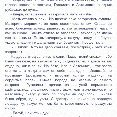
голова повязана платком, Гаврилка и Артамошка в одних
рубашках до пупка.
- Дверь, оглашенные! - закричала мать из избы.
Мать стояла у печи. На шестке ярко загорелись лучины.
Материно морщинистое лицо осветилось огнем. Страшнее
всего блеснули из-под рваного плата исплаканные глаза, -
как на иконе. Санька отчего-то забоялась, захлопнула дверь
изо всей силы. Потом зачерпнула пахучую воду, хлебнула,
укусила льдинку и дала напиться братикам. Прошептала:
- Озябли? А то на двор сбегаем, посмотрим, - батя коня
запрягает...
На дворе отец запрягал в сани. Падал тихий снежок, небо
было снежное, на высоком тыну сидели галки, и здесь не так
студено, как в сенях. На бате, Иване Артемиче, - так звала
его мать, а люди и сам он себя на людях - Ивашкой, по
прозвищу Бровкиным, - высокий колпак надвинут на
сердитые брови. Рыжая борода не чесана с самого
покрова... Рукавицы торчали за пазухой сермяжного
кафтана, подпоясанного низко лыком, лапти зло визжали по
навозному снегу: у бати со сбруей не ладилось... Гнилая
была сбруя, одни узлы. С досады он кричал на вороную
лошаденку, такую же, как батя, коротконогую, с раздутым
пузом.
- Балуй, нечистый дух!