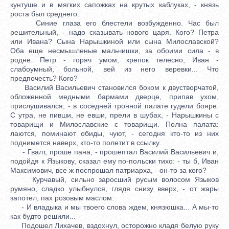
кунтуше и в мягких сапожках на крутых каблуках, - князь
роста был среднего.
Синие глаза его блестели возбужденно. Час был
решительный, - надо сказывать нового царя. Кого? Петра
или Ивана? Сына Нарышкиной или сына Милославской?
Оба еще несмышленые мальчишки, за обоими сила - в
родне. Петр - горяч умом, крепок телесно, Иван -
слабоумный, больной, вей из него веревки... Что
предпочесть? Кого?
Василий Васильевич становился боком к двустворчатой,
обложенной медными бармами дверце, припав ухом,
прислушивался, - в соседней тронной палате гудели бояре.
С утра, не пивши, не евши, прели в шубах, - Нарышкины с
товарищи и Милославские с товарищи. Полна палата:
лаются, поминают обиды, чуют, - сегодня кто-то из них
поднимется наверх, кто-то полетит в ссылку.
- Гвалт, проше пана, - прошептал Василий Васильевич и,
подойдя к Языкову, сказал ему по-польски тихо: - ты б, Иван
Максимович, все ж поспрошал патриарха, - он-то за кого?
Курчавый, сильно заросший русым волосом Языков
румяно, сладко улыбнулся, глядя снизу вверх, - от жары
запотел, пах розовым маслом:
- И владыка и мы твоего слова ждем, князюшка... А мы-то
как будто решили...
Подошел Лихачев, вздохнул, осторожно кладя белую руку