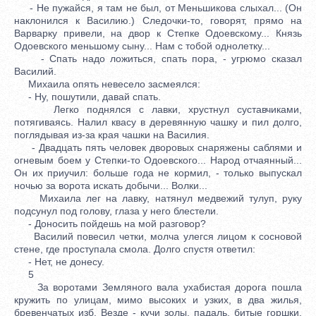
- Не пужайся, я там не был, от Меньшикова слыхал... (Он
наклонился к Василию.) Следочки-то, говорят, прямо на
Варварку привели, на двор к Степке Одоевскому... Князь
Одоевского меньшому сыну... Нам с тобой однолетку...
- Спать надо ложиться, спать пора, - угрюмо сказал
Василий.
Михаила опять невесело засмеялся:
- Ну, пошутили, давай спать.
Легко поднялся с лавки, хрустнул суставчиками,
потягиваясь. Налил квасу в деревянную чашку и пил долго,
поглядывая из-за края чашки на Василия.
- Двадцать пять человек дворовых снаряжены саблями и
огневым боем у Степки-то Одоевского... Народ отчаянный...
Он их приучил: больше года не кормил, - только выпускал
ночью за ворота искать добычи... Волки...
Михаила лег на лавку, натянул медвежий тулуп, руку
подсунул под голову, глаза у него блестели.
- Доносить пойдешь на мой разговор?
Василий повесил четки, молча улегся лицом к сосновой
стене, где проступала смола. Долго спустя ответил:
- Нет, не донесу.
5
За воротами Земляного вала ухабистая дорога пошла
кружить по улицам, мимо высоких и узких, в два жилья,
бревенчатых изб. Везде - кучи золы, падаль, битые горшки,