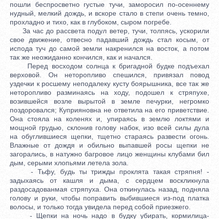
пошли беспросветно густые тучи, заморосил по-осеннему
нудный, мелкий дождь, и вскоре стало в степи очень темно,
прохладно и тихо, как в глубоком, сыром погребе.
За час до рассвета подул ветер, тучи, толпясь, ускорили
свое движение, отвесно падавший дождь стал косым, от
испода туч до самой земли накренился на восток, а потом
так же неожиданно кончился, как и начался.
Перед восходом солнца к бригадной будке подъехал
верховой. Он неторопливо спешился, привязал повод
уздечки к росшему неподалеку кусту боярышника, все так же
неторопливо разминаясь на ходу, подошел к стряпухе,
возившейся возле вырытой в земле печурки, негромко
поздоровался; Куприяновна не ответила на его приветствие.
Она стояла на коленях и, упираясь в землю локтями и
мощной грудью, склонив голову набок, изо всей силы дула
на обуглившиеся щепки, тщетно стараясь развести огонь.
Влажные от дождя и обильно выпавшей росы щепки не
загорались, в натужно багровое лицо женщины клубами бил
дым, серыми хлопьями летела зола.
- Тьфу, будь ты трижды проклята такая стряпня! -
задыхаясь от кашля и дыма, с сердцем воскликнула
раздосадованмая стряпуха. Она откинулась назад, подняла
голову и руки, чтобы поправить выбившиеся из-под платка
волосы, и только тогда увидела перед собой приезжего.
- Щепки на ночь надо в будку убирать, кормилица-