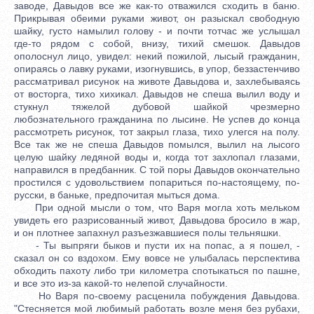
заводе, Давыдов все же как-то отважился сходить в баню.
Прикрывая обеими руками живот, он разыскал свободную
шайку, густо намылил голову - и почти тотчас же услышал
где-то рядом с собой, внизу, тихий смешок. Давыдов
ополоснул лицо, увидел: некий пожилой, лысый гражданин,
опираясь о лавку руками, изогнувшись, в упор, беззастенчиво
рассматривал рисунок на животе Давыдова и, захлебываясь
от восторга, тихо хихикал. Давыдов не спеша вылил воду и
стукнул тяжелой дубовой шайкой чрезмерно
любознательного гражданина по лысине. Не успев до конца
рассмотреть рисунок, тот закрыл глаза, тихо улегся на полу.
Все так же не спеша Давыдов помылся, вылил на лысого
целую шайку ледяной воды и, когда тот захлопал глазами,
направился в предбанник. С той поры Давыдов окончательно
простился с удовольствием попариться по-настоящему, по-
русски, в баньке, предпочитая мыться дома.
При одной мысли о том, что Варя могла хоть мельком
увидеть его разрисованный живот, Давыдова бросило в жар,
и он плотнее запахнул разъезжавшиеся полы тельняшки.
- Ты выпряги быков и пусти их на попас, а я пошел, -
сказал он со вздохом. Ему вовсе не улыбалась перспектива
обходить пахоту либо три километра спотыкаться по пашне,
и все это из-за какой-то нелепой случайности.
Но Варя по-своему расценила побуждения Давыдова.
"Стесняется мой любимый работать возле меня без рубахи,