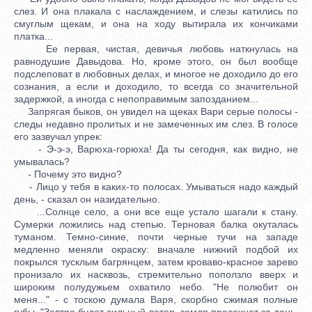
слез. И она плакала с наслаждением, и слезы катились по
смуглым щекам, и она на ходу вытирала их кончиками
платка...
Ее первая, чистая, девичья любовь наткнулась на
равнодушие Давыдова. Но, кроме этого, он был вообще
подслеповат в любовных делах, и многое не доходило до его
сознания, а если и доходило, то всегда со значительной
задержкой, а иногда с непоправимым запозданием...
Запрягая быков, он увидел на щеках Вари серые полосы -
следы недавно пролитых и не замеченных им слез. В голосе
его зазвучал упрек:
- Э-э-э, Варюха-горюха! Да ты сегодня, как видно, не
умывалась?
- Почему это видно?
- Лицо у тебя в каких-то полосах. Умываться надо каждый
день, - сказал он назидательно.
...Солнце село, а они все еще устало шагали к стану.
Сумерки ложились над степью. Терновая балка окуталась
туманом. Темно-синие, почти черные тучи на западе
медленно меняли окраску: вначале нижний подбой их
покрылся тусклым багрянцем, затем кроваво-красное зарево
пронизало их насквозь, стремительно поползло вверх и
широким полудужьем охватило небо. "Не полюбит он
меня..." - с тоскою думала Варя, скорбно сжимая полные
губы. "Завтра будет сильный ветер, земля просохнет за день,