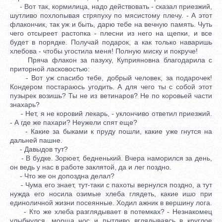
- Вот так, кормилица, надо действовать - сказал приезжий,
шутливо похлопывая стряпуху по мясистому плечу. - А этот
флакончик, так уж и быть, дарю тебе на вечную память. Чуть
чего отсыреет растопка - плесни из него на щепки, и все
будет в порядке. Получай подарок, а как только наваришь
хлебова - чтобы угостила меня! Полную миску и покруче!
Пряча флакон за пазуху, Куприяновна благодарила с
приторной ласковостью:
- Вот уж спасибо тебе, добрый человек, за подарочек!
Кондером постараюсь угодить. А для чего ты с собой этот
пузырек возишь? Ты не из ветинаров? Не по коровьей части
знахарь?
- Нет, я не коровий лекарь, - уклончиво ответил приезжий.
- А где же пахари? Неужели спят еще?
- Какие за быками к пруду пошли, какие уже гнутся на
дальней пашне.
- Давыдов тут?
- В будке. Зорюет, бедненький. Вчера наморился за день,
он ведь у нас в работе заклятой, да и лег поздно.
- Что же он допоздна делал?
- Чума его знает, тут-таки с пахоты вернулся поздно, а тут
нужда его носила озимые хлеба глядеть, какие ишо при
единоличной жизни посеянные. Ходил ажник в вершину лога.
- Кто же хлеба разглядывает в потемках? - Незнакомец
улыбнулся, морща нос и пытливо вглядываясь в круглое