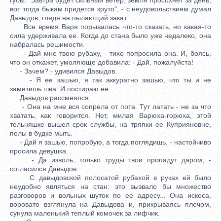
вот тогда быкам придется круто", - с неудовольствием думал
Давыдов, глядя на пылающий закат.
Все время Варя порывалась что-то сказать, но какая-то
сила удерживала ее. Когда до стана было уже недалеко, она
набралась решимости.
- Дай мне твою рубаху, - тихо попросила она. И, боясь,
что он откажет, умоляюще добавила: - Дай, пожалуйста!
- Зачем? - удивился Давыдов.
- Я ее зашью, я так аккуратно зашью, что ты и не
заметишь шва. И постираю ее.
Давыдов рассмеялся:
- Она на мне вся сопрела от пота. Тут латать - не за что
хватать, как говорится. Нет, милая Варюха-горюха, этой
тельняшке вышел срок службы, на тряпки ее Куприяновне,
полы в будке мыть.
- Дай я зашью, попробую, а тогда поглядишь, - настойчиво
просила девушка.
- Да изволь, только труды твои пропадут даром, -
согласился Давыдов.
С давыдовской полосатой рубахой в руках ей было
неудобно являться на стан: это вызвало бы множество
разговоров и вольных шуток по ее адресу... Она искоса,
воровато взглянула на Давыдова и, прикрываясь плечом,
сунула маленький теплый комочек за лифчик.