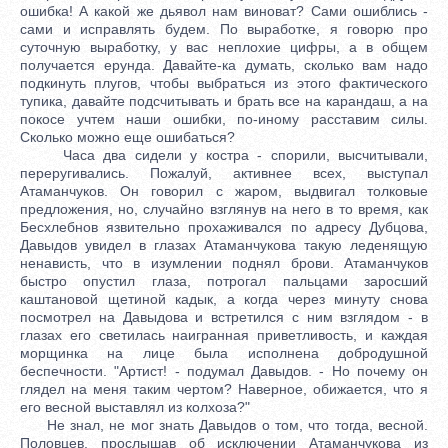
ошибка! А какой же дьявол нам виноват? Сами ошиблись -
сами и исправлять будем. По выработке, я говорю про
суточную выработку, у вас неплохие цифры, а в общем
получается ерунда. Давайте-ка думать, сколько вам надо
подкинуть плугов, чтобы выбраться из этого фактического
тупика, давайте подсчитывать и брать все на карандаш, а на
покосе учтем наши ошибки, по-иному расставим силы.
Сколько можно еще ошибаться?
Часа два сидели у костра - спорили, высчитывали,
переругивались. Пожалуй, активнее всех, выступал
Атаманчуков. Он говорил с жаром, выдвигал толковые
предложения, но, случайно взглянув на него в то время, как
Бесхлебнов язвительно прохаживался по адресу Дубцова,
Давыдов увидел в глазах Атаманчукова такую леденящую
ненависть, что в изумлении поднял брови. Атаманчуков
быстро опустил глаза, потрогал пальцами заросший
каштановой щетиной кадык, а когда через минуту снова
посмотрел на Давыдова и встретился с ним взглядом - в
глазах его светилась наигранная приветливость, и каждая
морщинка на лице была исполнена добродушной
беспечности. "Артист! - подумал Давыдов. - Но почему он
глядел на меня таким чертом? Наверное, обижается, что я
его весной выставлял из колхоза?"
Не знал, не мог знать Давыдов о том, что тогда, весной.
Половцев, прослышав об исключении Атаманчукова из