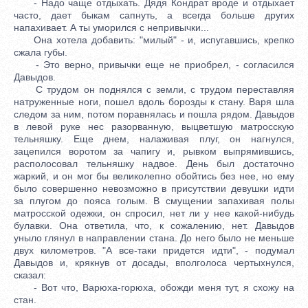
- Надо чаще отдыхать. Дядя Кондрат вроде и отдыхает
часто, дает быкам сапнуть, а всегда больше других
напахивает. А ты уморился с непривычки...
Она хотела добавить: "милый" - и, испугавшись, крепко
сжала губы.
- Это верно, привычки еще не приобрел, - согласился
Давыдов.
С трудом он поднялся с земли, с трудом переставляя
натруженные ноги, пошел вдоль борозды к стану. Варя шла
следом за ним, потом поравнялась и пошла рядом. Давыдов
в левой руке нес разорванную, выцветшую матросскую
тельняшку. Еще днем, налаживая плуг, он нагнулся,
зацепился воротом за чапигу и, рывком выпрямившись,
располосовал тельняшку надвое. День был достаточно
жаркий, и он мог бы великолепно обойтись без нее, но ему
было совершенно невозможно в присутствии девушки идти
за плугом до пояса голым. В смущении запахивая полы
матросской одежки, он спросил, нет ли у нее какой-нибудь
булавки. Она ответила, что, к сожалению, нет. Давыдов
уныло глянул в направлении стана. До него было не меньше
двух километров. "А все-таки придется идти", - подумал
Давыдов и, крякнув от досады, вполголоса чертыхнулся,
сказал:
- Вот что, Варюха-горюха, обожди меня тут, я схожу на
стан.