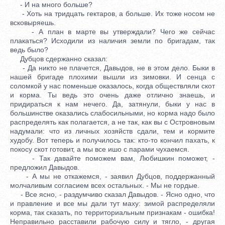
- И на много больше?
- Хоть на тридцать гектаров, а больше. Их тоже носом не
всковыряешь.
- А план в марте вы утверждали? Чего же сейчас
плакаться? Исходили из наличия земли по бригадам, так
ведь было?
Дубцов сдержанно сказал:
- Да никто не плачется, Давыдов, не в этом дело. Быки в
нашей бригаде плохими вышли из зимовки. И сенца с
соломкой у нас поменьше оказалось, когда обществляли скот
и корма. Ты ведь это очень даже отлично знаешь, и
придираться к нам нечего. Да, затянули, быки у нас в
большинстве оказались слабосильными, но корма надо было
распределять как полагается, а не так, как вы с Островновым
надумали: что из личных хозяйств сдали, тем и кормите
худобу. Вот теперь и получилось так: кто-то кончил пахать, к
покосу скот готовит, а мы все ишо с парами чухаемся.
- Так давайте поможем вам, Любишкин поможет, -
предложил Давыдов.
- А мы не откажемся, - заявил Дубцов, поддержанный
молчаливым согласием всех остальных. - Мы не гордые.
- Все ясно, - раздумчиво сказал Давыдов. - Ясно одно, что
и правление и все мы дали тут маху: зимой распределяли
корма, так сказать, по территориальным признакам - ошибка!
Неправильно расставили рабочую силу и тягло, - другая