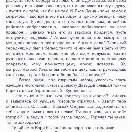
раскусит, этого бородатого лешего: он с детства залез в свою
раковину и створки захлопнул, вот и проникни к нему в душу,
- пустит он тебя, как бы не так! И Яков Лукич - тоже замок с
секретом. Надо взять его на прицел и присмотреться к нему
как следует. Ясное дело, что он кулак в прошлом, но сейчас
работает добросовестно, наверное побаивается за свое
прошлое... Однако гнать его из завхозов придется, пусть
потрудится рядовым. И Атаманчуков непонятен, смотрит на
меня, как палач на приговоренного. А в чем дело? Типичный
середняк, ну, был в белых, так кто из них не был в белых! Это
не ответ. Крепенько надо мне обо всем подумать, хватит
руководить вслепую, не зная, на кого можно по-настоящему
опереться, кому по-настоящему можно доверять. Эх,
матрос, матрос! Узнали бы ребята в цеху, как ты руководишь
колхозом, - драли бы они тебя до белых косточек!"
Возле будки, под открытым небом, улеглись спать
женщины-погонычи. Сквозь дремоту Давыдов слышал тонкий
Варин голос и баритонистый - Куприяновны.
- Что ты ко мне жмешься, как телушка к корове? - смеясь
и задыхаясь от удушья, говорила стряпуха. - Хватит тебе
обниматься. Слышишь, Варька? Отодвинься, ради Христа, от
тебя жаром пышет, как от печки! Ты слышишь, что я тебе
говорю? На беду я с тобой легла рядом... Горячая ты какая.
Ты не захворала?
Тихий смех Вари был похож на воркованье горлинки.