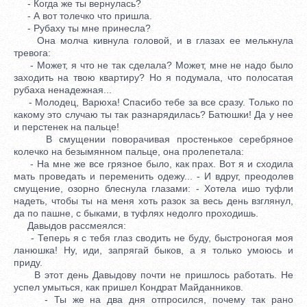
- Когда же ты вернулась?
- А вот толечко что пришла.
- Рубаху ты мне принесла?
Она молча кивнула головой, и в глазах ее мелькнула
тревога:
- Может, я что не так сделала? Может, мне не надо было
заходить на твою квартиру? Но я подумала, что полосатая
рубаха ненадежная...
- Молодец, Варюха! Спасибо тебе за все сразу. Только по
какому это случаю ты так разнарядилась? Батюшки! Да у нее
и перстенек на пальце!
В смущении поворачивая простенькое серебряное
колечко на безымянном пальце, она пролепетала:
- На мне же все грязное было, как прах. Вот я и сходила
мать проведать и переменить одежу... - И вдруг, преодолев
смущение, озорно блеснула глазами: - Хотела ишо туфли
надеть, чтобы ты на меня хоть разок за весь день взглянул,
да по пашне, с быками, в туфлях недолго проходишь.
Давыдов рассмеялся:
- Теперь я с тебя глаз сводить не буду, быстроногая моя
ланюшка! Ну, иди, запрягай быков, а я только умоюсь и
приду.
В этот день Давыдову почти не пришлось работать. Не
успел умыться, как пришел Кондрат Майданников.
- Ты же на два дня отпросился, почему так рано