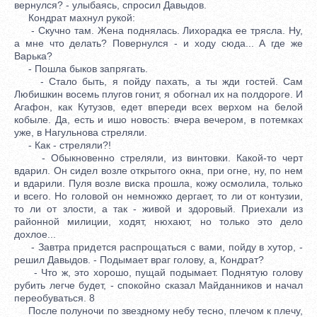
вернулся? - улыбаясь, спросил Давыдов.
Кондрат махнул рукой:
- Скучно там. Жена поднялась. Лихорадка ее трясла. Ну,
а мне что делать? Повернулся - и ходу сюда... А где же
Варька?
- Пошла быков запрягать.
- Стало быть, я пойду пахать, а ты жди гостей. Сам
Любишкин восемь плугов гонит, я обогнал их на полдороге. И
Агафон, как Кутузов, едет впереди всех верхом на белой
кобыле. Да, есть и ишо новость: вчера вечером, в потемках
уже, в Нагульнова стреляли.
- Как - стреляли?!
- Обыкновенно стреляли, из винтовки. Какой-то черт
вдарил. Он сидел возле открытого окна, при огне, ну, по нем
и вдарили. Пуля возле виска прошла, кожу осмолила, только
и всего. Но головой он немножко дергает, то ли от контузии,
то ли от злости, а так - живой и здоровый. Приехали из
районной милиции, ходят, нюхают, но только это дело
дохлое...
- Завтра придется распрощаться с вами, пойду в хутор, -
решил Давыдов. - Подымает враг голову, а, Кондрат?
- Что ж, это хорошо, пущай подымает. Поднятую голову
рубить легче будет, - спокойно сказал Майданников и начал
переобуваться. 8
После полуночи по звездному небу тесно, плечом к плечу,