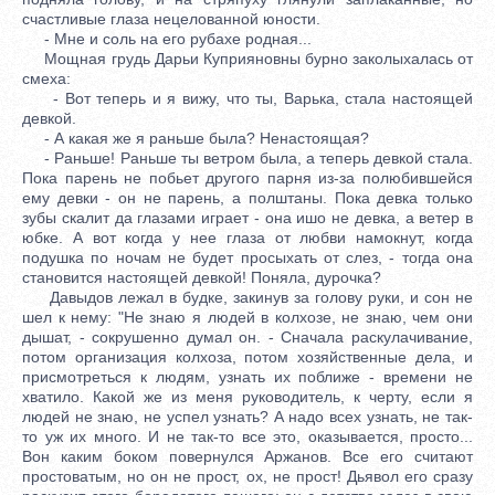
счастливые глаза нецелованной юности.
- Мне и соль на его рубахе родная...
Мощная грудь Дарьи Куприяновны бурно заколыхалась от
смеха:
- Вот теперь и я вижу, что ты, Варька, стала настоящей
девкой.
- А какая же я раньше была? Ненастоящая?
- Раньше! Раньше ты ветром была, а теперь девкой стала.
Пока парень не побьет другого парня из-за полюбившейся
ему девки - он не парень, а полштаны. Пока девка только
зубы скалит да глазами играет - она ишо не девка, а ветер в
юбке. А вот когда у нее глаза от любви намокнут, когда
подушка по ночам не будет просыхать от слез, - тогда она
становится настоящей девкой! Поняла, дурочка?
Давыдов лежал в будке, закинув за голову руки, и сон не
шел к нему: "Не знаю я людей в колхозе, не знаю, чем они
дышат, - сокрушенно думал он. - Сначала раскулачивание,
потом организация колхоза, потом хозяйственные дела, и
присмотреться к людям, узнать их поближе - времени не
хватило. Какой же из меня руководитель, к черту, если я
людей не знаю, не успел узнать? А надо всех узнать, не так-
то уж их много. И не так-то все это, оказывается, просто...
Вон каким боком повернулся Аржанов. Все его считают
простоватым, но он не прост, ох, не прост! Дьявол его сразу