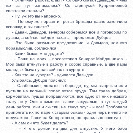
же вы тут занимались? Со стряпухой Куприяновной
спектакли ставили?
- Ну, уж это вы напрасно.
- Почему же первая и третья бригады давно закончили
вспашку, а вы тянете?
- Давай, Давыдов, вечером соберемся все и поговорим по
душам, а сейчас пойдем пахать, - предложил Дубцов.
Это было разумное предложение, и Давыдов, немного
поразмыслив, согласился.
- Каких быков мне дадите?
- Паши на моих, - посоветовал Кондрат Майданников. -
Мои быки втянутые в работу и собою справные, а две пары
молодых бычат у нас сейчас на курорте.
- Как это на курорте? - удивился Давыдов.
Улыбаясь, Дубцов пояснил:
- Слабенькие, ложатся в борозде, ну, мы выпрягли их и
пустили на вольный попас возле пруда. Там трава добрая,
кормовитая, пущай поправляются, все одно от них никакого
толку нету. Они с зимовки вышли захудалые, а тут каждый
день работа, они и скисли, не тянут плуг - и все! Пробовали
припрягать их по паре к старым быкам - один черт, ничего не
получается. Паши на Кондратовых, он правильно советует.
- А сам он что будет делать?
- Я его домой на два дня отпустил. У него баба