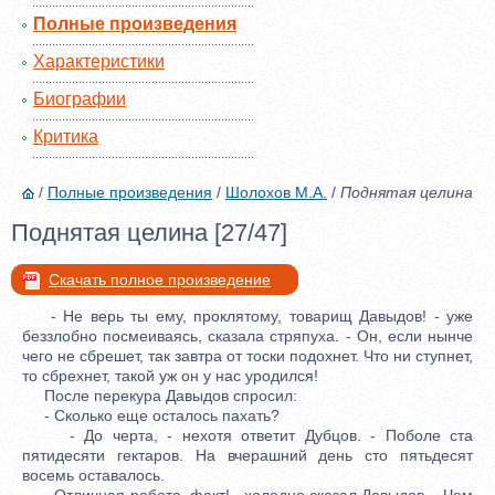
Полные произведения
Характеристики
Биографии
Критика
/
Полные произведения
/
Шолохов М.А.
/
Поднятая целина
Поднятая целина [27/47]
Скачать полное произведение
- Не верь ты ему, проклятому, товарищ Давыдов! - уже
беззлобно посмеиваясь, сказала стряпуха. - Он, если нынче
чего не сбрешет, так завтра от тоски подохнет. Что ни ступнет,
то сбрехнет, такой уж он у нас уродился!
После перекура Давыдов спросил:
- Сколько еще осталось пахать?
- До черта, - нехотя ответит Дубцов. - Поболе ста
пятидесяти гектаров. На вчерашний день сто пятьдесят
восемь оставалось.
- Отличная работа, факт! - холодно сказал Давыдов. - Чем