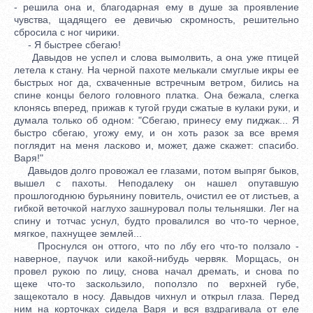
- решила она и, благодарная ему в душе за проявление
чувства, щадящего ее девичью скромность, решительно
сбросила с ног чирики.
- Я быстрее сбегаю!
Давыдов не успел и слова вымолвить, а она уже птицей
летела к стану. На черной пахоте мелькали смуглые икры ее
быстрых ног да, схваченные встречным ветром, бились на
спине концы белого головного платка. Она бежала, слегка
клонясь вперед, прижав к тугой груди сжатые в кулаки руки, и
думала только об одном: "Сбегаю, принесу ему пиджак... Я
быстро сбегаю, угожу ему, и он хоть разок за все время
поглядит на меня ласково и, может, даже скажет: спасибо.
Варя!"
Давыдов долго провожал ее глазами, потом выпряг быков,
вышел с пахоты. Неподалеку он нашел опутавшую
прошлогоднюю бурьянину повитель, очистил ее от листьев, а
гибкой веточкой наглухо зашнуровал полы тельняшки. Лег на
спину и тотчас уснул, будто провалился во что-то черное,
мягкое, пахнущее землей...
Проснулся он оттого, что по лбу его что-то ползало -
наверное, паучок или какой-нибудь червяк. Морщась, он
провел рукою по лицу, снова начал дремать, и снова по
щеке что-то заскользило, поползло по верхней губе,
защекотало в носу. Давыдов чихнул и открыл глаза. Перед
ним на корточках сидела Варя и вся вздрагивала от еле