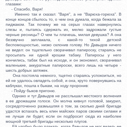
глазами:
- Спасибо, Варя!
Именно так и сказал: "Варя", а не "Варюха-горюха". В
конце концов сбылось то, о чем она думала, когда бежала за
пиджаком. Так почему же на серых глазах навернулись
слезы и, пытаясь сдержать их, мелко задрожали густые
черные ресницы? О чем ты плачешь, милая девушка? А она
беззвучно заплакала, с какой-то тихой детской
беспомощностью, низко склонив голову. Но Давыдов ничего
не видел: он тщательно сворачивал папироску, стараясь не
просыпать ни одной крошки табаку. Папиросы у него
кончились, табак был на исходе, и он экономил, сворачивал
маленькие, аккуратные папироски, всего лишь на четыре -
шесть добрых затяжек.
Она постояла немного, тщетно стараясь успокоиться, но
ей не удалось овладеть собой, и она, круто повернувшись на
каблуках, пошла к быкам, на ходу проронив:
- Пойду быков пригоню.
Однако и тут Давыдов не расслышал жестокого волнения
в ее дрожащем голосе. Он молча кивнул головой, закурил,
сосредоточенно размышляя о том, за сколько дней бригаде
удастся вспахать весь клин майских паров своими силами и
не лучше ли будет, если он подбросит сюда из наиболее
мощной третьей бригады несколько плугов.
Ей удобно было плакать, когда Давыдов не мог видеть ее