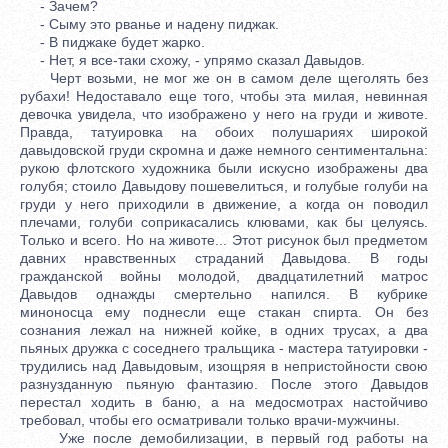
- Зачем?
- Сыму это рванье и надену пиджак.
- В пиджаке будет жарко.
- Нет, я все-таки схожу, - упрямо сказал Давыдов.
Черт возьми, не мог же он в самом деле щеголять без
рубахи! Недоставало еще того, чтобы эта милая, невинная
девочка увидела, что изображено у него на груди и животе.
Правда, татуировка на обоих полушариях широкой
давыдовской груди скромна и даже немного сентиментальна:
рукою флотского художника были искусно изображены два
голубя; стоило Давыдову пошевелиться, и голубые голуби на
груди у него приходили в движение, а когда он поводил
плечами, голуби соприкасались клювами, как бы целуясь.
Только и всего. Но на животе... Этот рисунок был предметом
давних нравственных страданий Давыдова. В годы
гражданской войны молодой, двадцатилетний матрос
Давыдов однажды смертельно напился. В кубрике
миноносца ему поднесли еще стакан спирта. Он без
сознания лежал на нижней койке, в одних трусах, а два
пьяных дружка с соседнего тральщика - мастера татуировки -
трудились над Давыдовым, изощряя в непристойности свою
разнузданную пьяную фантазию. После этого Давыдов
перестал ходить в баню, а на медосмотрах настойчиво
требовал, чтобы его осматривали только врачи-мужчины.
Уже после демобилизации, в первый год работы на