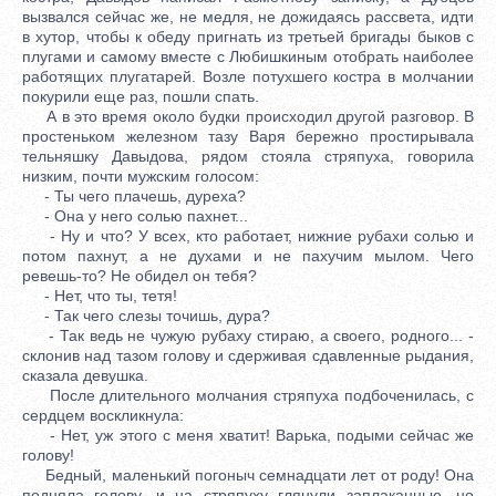
вызвался сейчас же, не медля, не дожидаясь рассвета, идти
в хутор, чтобы к обеду пригнать из третьей бригады быков с
плугами и самому вместе с Любишкиным отобрать наиболее
работящих плугатарей. Возле потухшего костра в молчании
покурили еще раз, пошли спать.
А в это время около будки происходил другой разговор. В
простеньком железном тазу Варя бережно простирывала
тельняшку Давыдова, рядом стояла стряпуха, говорила
низким, почти мужским голосом:
- Ты чего плачешь, дуреха?
- Она у него солью пахнет...
- Ну и что? У всех, кто работает, нижние рубахи солью и
потом пахнут, а не духами и не пахучим мылом. Чего
ревешь-то? Не обидел он тебя?
- Нет, что ты, тетя!
- Так чего слезы точишь, дура?
- Так ведь не чужую рубаху стираю, а своего, родного... -
склонив над тазом голову и сдерживая сдавленные рыдания,
сказала девушка.
После длительного молчания стряпуха подбоченилась, с
сердцем воскликнула:
- Нет, уж этого с меня хватит! Варька, подыми сейчас же
голову!
Бедный, маленький погоныч семнадцати лет от роду! Она
подняла голову, и на стряпуху глянули заплаканные, но