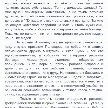
колхоза, ночью вызвал его к себе и, сжав массивные
челюсти, сквозь зубы сказал: "Ты что делаешь, шалава? Ты
мне нужен примерным колхозником, а не таким ретивым
дураком, который может завалиться на пустяках сам, а на
допросах в ГПУ завалить всех остальных и все дело. Ты мне
на общем колхозном собрании на колени стань, сукин сын,
но добейся, чтобы собрание не утвердило решения бригады.
Пока мы не начали - ни тени подозрения не должно падать
на наших людей".
На колени Атаманчукову не пришлось становиться:
подстегнутые приказом Половцева, на собрании в защиту
Атаманчукова дружно выступили и Яков Лукич и все его
единомышленники, и собрание не утвердило решения
бригады. Атаманчуков отделался общественным
порицанием. С той поры он притих, работал исправно и
даже стал для тех, кто работал с ленцой, примером
сознательного отношения к труду. Но ненависть к Давыдову и
к колхозному строю он не мог глубоко и надежно запрятать,
временами, помимо его воли, она прорывалась у него то в
неосторожно сказанном слове, то в скептической улыбке, то
бешеными огоньками вспыхивала и тотчас гасла в темно-
синих, как вороненая сталь, глазах.
Только в полночь точно определили размеры
требующейся помощи и сроки окончания вспашки. Тут же, у
костра, Давыдов написал Разметнову записку, а Дубцов