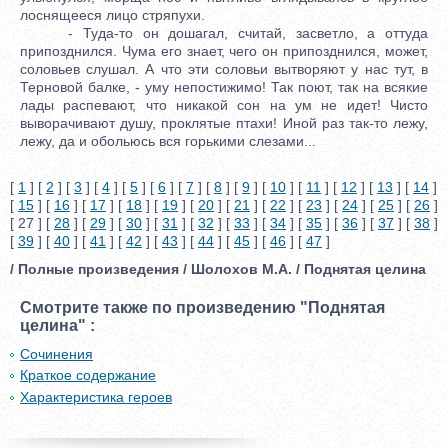
лоснящееся лицо стряпухи.
- Туда-то он дошагал, считай, засветло, а оттуда
припозднился. Чума его знает, чего он припозднился, может,
соловьев слушал. А что эти соловьи вытворяют у нас тут, в
Терновой балке, - уму непостижимо! Так поют, так на всякие
лады распевают, что никакой сон на ум не идет! Чисто
выворачивают душу, проклятые птахи! Иной раз так-то лежу,
лежу, да и обольюсь вся горькими слезами...
[
1
] [
2
] [
3
] [
4
] [
5
] [
6
] [
7
] [
8
] [
9
] [
10
] [
11
] [
12
] [
13
] [
14
]
[
15
] [
16
] [
17
] [
18
] [
19
] [
20
] [
21
] [
22
] [
23
] [
24
] [
25
] [
26
]
[ 27 ] [
28
] [
29
] [
30
] [
31
] [
32
] [
33
] [
34
] [
35
] [
36
] [
37
] [
38
]
[
39
] [
40
] [
41
] [
42
] [
43
] [
44
] [
45
] [
46
] [
47
]
/ Полные произведения / Шолохов М.А. / Поднятая целина
Смотрите также по произведению "Поднятая
целина" :
Сочинения
Краткое содержание
Характеристика героев