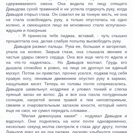
сдерживаемого смеха. Она водила по лицу спящего
Давыдова сухой травинкой и не успела отдернуть руку, когда
Давыдов открыл глаза. Он схватил ее за тонкую кисть, не она
не стала освобождать руку, а только опустилась на одно
колено, и смеющееся лицо ее мгновенно стало испуганно-
ждущим и покорным.
- Я принесла тебе пиджак, вставай, - чуть слышно
прошептала она, делая слабую попытку высвободить руку.
Давыдов разжал пальцы. Рука ее, большая и загорелая,
упала на колено. Закрыв глаза, она слышала звонкие и
частые удары своего сердца. Она все еще чего-то ждала и
на что-то надеялась... Но Давыдов молчал. Грудь его
дышала спокойно и ровно, на лице не дрогнул ни единый
мускул. Потом он привстал, прочно уселся, поджав под себя
правую ногу, ленивым движением опустил руку в карман,
нащупывая кисет. Теперь их головы почти соприкасались.
Давыдов шевельнул ноздрями и уловил тонкий и слегка
пряный запах ее волос. Да и вся она пахла полуденным
солнцем, нагретой зноем травой и тем неповторимым,
свежим и очаровательным запахом юности, который никто
еще не смог, не сумел передать словами...
"Милая девчонушка какая!" - подумал Давыдов и
вздохнул. Они поднялись на ноги почти одновременно,
несколько секунд молча смотрели в глаза друг другу, потом
Давыдов взял из ее рук пиджак, ласково улыбнулся одними