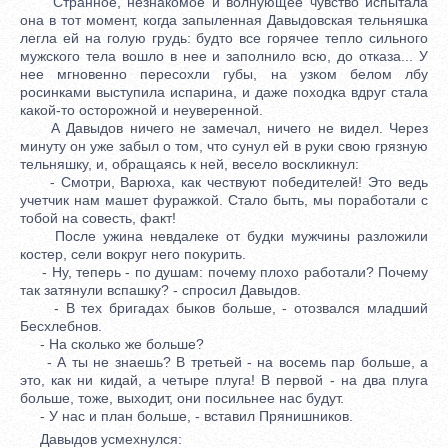
Странное, незнакомое и волнующее чувство испытала
она в тот момент, когда запыленная Давыдовская тельняшка
легла ей на голую грудь: будто все горячее тепло сильного
мужского тела вошло в нее и заполнило всю, до отказа... У
нее мгновенно пересохли губы, на узком белом лбу
росинками выступила испарина, и даже походка вдруг стала
какой-то осторожной и неуверенной.
А Давыдов ничего не замечал, ничего не видел. Через
минуту он уже забыл о том, что сунул ей в руки свою грязную
тельняшку, и, обращаясь к ней, весело воскликнул:
- Смотри, Варюха, как чествуют победителей! Это ведь
учетчик нам машет фуражкой. Стало быть, мы поработали с
тобой на совесть, факт!
После ужина невдалеке от будки мужчины разложили
костер, сели вокруг него покурить.
- Ну, теперь - по душам: почему плохо работали? Почему
так затянули вспашку? - спросил Давыдов.
- В тех бригадах быков больше, - отозвался младший
Бесхлебнов.
- На сколько же больше?
- А ты не знаешь? В третьей - на восемь пар больше, а
это, как ни кидай, а четыре плуга! В первой - на два плуга
больше, тоже, выходит, они посильнее нас будут.
- У нас и план больше, - вставил Прянишников.
Давыдов усмехнулся: