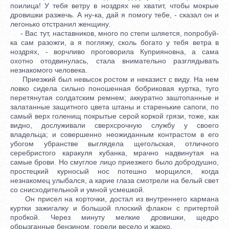
поилица! У тебя ветру в ноздрях не хватит, чтобы мокрые
дровишки разжечь. А ну-ка, дай я помогу тебе, - сказал он и
легонько отстранил женщину.
- Вас тут, наставников, много по степи шляется, попробуй-
ка сам разожги, а я погляжу, сколь богато у тебя ветра в
ноздрях, - ворчливо проговорила Куприяновна, а сама
охотно отодвинулась, стала внимательно разглядывать
незнакомого человека.
Приезжий был невысок ростом и неказист с виду. На нем
ловко сидела сильно поношенная бобриковая куртка, туго
перетянутая солдатским ремнем; аккуратно заштопанные и
залатанные защитного цвета штаны и старенькие сапоги, по
самый верх голенищ покрытые серой коркой грязи, тоже, как
видно, дослуживали сверхсрочную службу у своего
владельца; и совершенно неожиданным контрастом в его
убогом убранстве выглядела щегольская, отличного
серебристого каракуля кубанка, мрачно надвинутая на
самые брови. Но смуглое лицо приезжего было добродушно,
простецкий курносый нос потешно морщился, когда
незнакомец улыбался, а карие глаза смотрели на белый свет
со снисходительной и умной усмешкой.
Он присел на корточки, достал из внутреннего кармана
куртки зажигалку и большой плоский флакон с притертой
пробкой. Через минуту мелкие дровишки, щедро
обрызганные бензином, горели весело и жарко.