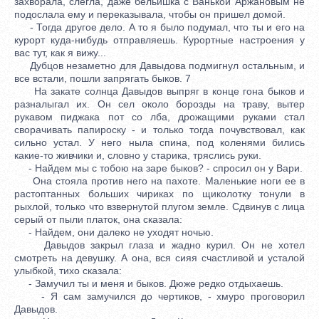
захворала, слегла, даже бельишка с Ванькой Аржановым не
подослала ему и переказывала, чтобы он пришел домой.
- Тогда другое дело. А то я было подумал, что ты и его на
курорт куда-нибудь отправляешь. Курортные настроения у
вас тут, как я вижу...
Дубцов незаметно для Давыдова подмигнул остальным, и
все встали, пошли запрягать быков. 7
На закате солнца Давыдов выпряг в конце гона быков и
разналыгал их. Он сел около борозды на траву, вытер
рукавом пиджака пот со лба, дрожащими руками стал
сворачивать папироску - и только тогда почувствовал, как
сильно устал. У него ныла спина, под коленями бились
какие-то живчики и, словно у старика, тряслись руки.
- Найдем мы с тобою на заре быков? - спросил он у Вари.
Она стояла против него на пахоте. Маленькие ноги ее в
растоптанных больших чириках по щиколотку тонули в
рыхлой, только что взвернутой плугом земле. Сдвинув с лица
серый от пыли платок, она сказала:
- Найдем, они далеко не уходят ночью.
Давыдов закрыл глаза и жадно курил. Он не хотел
смотреть на девушку. А она, вся сияя счастливой и усталой
улыбкой, тихо сказала:
- Замучил ты и меня и быков. Дюже редко отдыхаешь.
- Я сам замучился до чертиков, - хмуро проговорил
Давыдов.