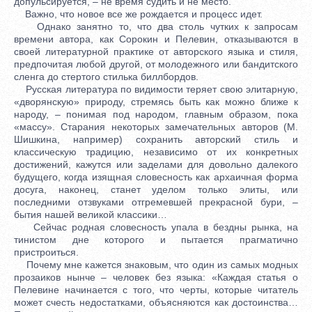
допульсируется, – не время судить и не место.
Важно, что новое все же рождается и процесс идет.
Однако занятно то, что два столь чутких к запросам
времени автора, как Сорокин и Пелевин, отказываются в
своей литературной практике от авторского языка и стиля,
предпочитая любой другой, от молодежного или бандитского
сленга до стертого стилька биллбордов.
Русская литература по видимости теряет свою элитарную,
«дворянскую» природу, стремясь быть как можно ближе к
народу, – понимая под народом, главным образом, пока
«массу». Старания некоторых замечательных авторов (М.
Шишкина, например) сохранить авторский стиль и
классическую традицию, независимо от их конкретных
достижений, кажутся или заделами для довольно далекого
будущего, когда изящная словесность как архаичная форма
досуга, наконец, станет уделом только элиты, или
последними отзвуками отгремевшей прекрасной бури, –
бытия нашей великой классики…
Сейчас родная словесность упала в бездны рынка, на
тинистом дне которого и пытается прагматично
пристроиться.
Почему мне кажется знаковым, что один из самых модных
прозаиков нынче – человек без языка: «Каждая статья о
Пелевине начинается с того, что черты, которые читатель
может счесть недостатками, объясняются как достоинства…