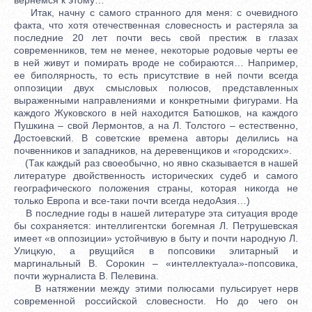
Итак, начну с самого странного для меня: с очевидного
факта, что хотя отечественная словесность и растеряла за
последние 20 лет почти весь свой престиж в глазах
современников, тем не менее, некоторые родовые черты ее
в ней живут и помирать вроде не собираются… Например,
ее биполярность, то есть присутствие в ней почти всегда
оппозиции двух смысловых полюсов, представленных
выраженными направлениями и конкретными фигурами. На
каждого Жуковского в ней находится Батюшков, на каждого
Пушкина – свой Лермонтов, а на Л. Толстого – естественно,
Достоевский. В советские времена авторы делились на
почвенников и западников, на деревенщиков и «городских».
(Так каждый раз своеобычно, но явно сказывается в нашей
литературе двойственность исторических судеб и самого
географического положения страны, которая никогда не
только Европа и все-таки почти всегда недоАзия…)
В последние годы в нашей литературе эта ситуация вроде
бы сохраняется: интеллигентски богемная Л. Петрушевская
имеет «в оппозиции» устойчивую в быту и почти народную Л.
Улицкую, а рвущийся в попсовики элитарный и
маргинальный В. Сорокин – «интеллектуала»-попсовика,
почти журналиста В. Пелевина.
В натяжении между этими полюсами пульсирует нерв
современной российской словесности. Но до чего он