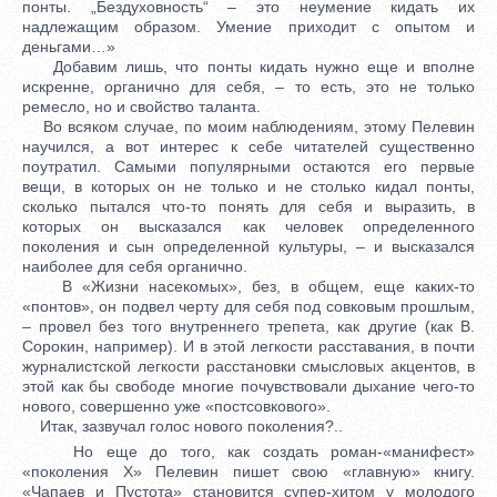
понты. „Бездуховность“ – это неумение кидать их
надлежащим образом. Умение приходит с опытом и
деньгами…»
Добавим лишь, что понты кидать нужно еще и вполне
искренне, органично для себя, – то есть, это не только
ремесло, но и свойство таланта.
Во всяком случае, по моим наблюдениям, этому Пелевин
научился, а вот интерес к себе читателей существенно
поутратил. Самыми популярными остаются его первые
вещи, в которых он не только и не столько кидал понты,
сколько пытался что-то понять для себя и выразить, в
которых он высказался как человек определенного
поколения и сын определенной культуры, – и высказался
наиболее для себя органично.
В «Жизни насекомых», без, в общем, еще каких-то
«понтов», он подвел черту для себя под совковым прошлым,
– провел без того внутреннего трепета, как другие (как В.
Сорокин, например). И в этой легкости расставания, в почти
журналистской легкости расстановки смысловых акцентов, в
этой как бы свободе многие почувствовали дыхание чего-то
нового, совершенно уже «постсовкового».
Итак, зазвучал голос нового поколения?..
Но еще до того, как создать роман-«манифест»
«поколения X» Пелевин пишет свою «главную» книгу.
«Чапаев и Пустота» становится супер-хитом у молодого