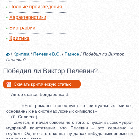
Полные произведения
Характеристики
Биографии
Критика
/
Критика
/
Пелевин В.О.
/
Разное
/
Победил ли Виктор
Пелевин?..
Победил ли Виктор Пелевин?..
Скачать критическую статью
Автор статьи: Бондаренко В.
«Его романы повествуют о виртуальных мирах,
основанных на системах ложных символов»
(Л. Салиева)
Кажется, я начал совсем не с того: с чужой высокомудро-
мудреной констатации, что Пелевин – это серьезно и
глубоко. Ох, не с того конца: ну да как-нибудь вывернемся и
вернемся к этому…