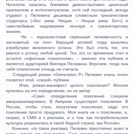
Читателю казались близкими демонстративно циничный
прагматизм и интеллектуализм, хотя сей последний, всегда
отдавал у Пелевина дешевым словесным трюкачеством
студиозуса («Бог умер. Ницше. – Ницше умер. Бог») и
самолюбивым недоверием технаря к гуманитарному
знанию.
Но – журналистская серенькая легковесность и
нагловатый, на понт берущий апломб тогда казались
атрибутами жизненного успеха. Это был стиль тех, кто
рвался к успеху любой ценой. Тех, кто со временем стал и
остался «офисным планктоном», – именно эта публика и
является аудиторией Виктора Пелевина. Впрочем, тогда она
себя планктоном отнюдь не считала.
Следующий роман «Generation P» Пелевин очень точно
посвятил этой, «своей» публике.
Итак, роман-манифест целого поколения? Многие
купились на это определение, но не автор:
«Само определение поколения слишком
американизировано. В Америке существуют поколения. В
России, чтобы стать писателем поколения, надо это
поколение просто придумать. Моя книга не о поколении, а,
скорее, о СМИ и о рекламе, и о том, как потребительская
культура укоренилась в такой бедной стране, как Россия».
Конечно, что такое реклама, Пелевин преотлично знает и
очень умело ею пользуется. Сам имидж его как некоего