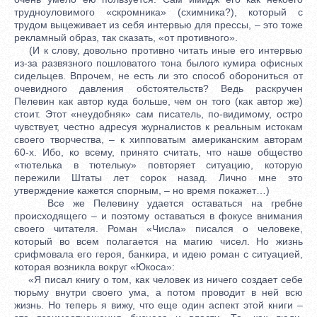
трудноуловимого «скромника» (схимника?), который с
трудом выцеживает из себя интервью для прессы, – это тоже
рекламный образ, так сказать, «от противного».
(И к слову, довольно противно читать иные его интервью
из-за развязного пошловатого тона былого кумира офисных
сидельцев. Впрочем, не есть ли это способ оборониться от
очевидного давления обстоятельств? Ведь раскручен
Пелевин как автор куда больше, чем он того (как автор же)
стоит. Этот «неудобняк» сам писатель, по-видимому, остро
чувствует, честно адресуя журналистов к реальным истокам
своего творчества, – к хипповатым американским авторам
60-х. Ибо, ко всему, принято считать, что наше общество
«тютелька в тютельку» повторяет ситуацию, которую
пережили Штаты лет сорок назад. Лично мне это
утверждение кажется спорным, – но время покажет…)
Все же Пелевину удается оставаться на гребне
происходящего – и поэтому оставаться в фокусе внимания
своего читателя. Роман «Числа» писался о человеке,
который во всем полагается на магию чисел. Но жизнь
срифмовала его героя, банкира, и идею роман с ситуацией,
которая возникла вокруг «Юкоса»:
«Я писал книгу о том, как человек из ничего создает себе
тюрьму внутри своего ума, а потом проводит в ней всю
жизнь. Но теперь я вижу, что еще один аспект этой книги –