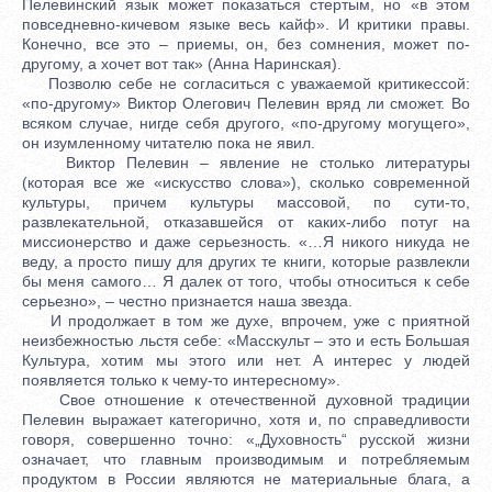
Пелевинский язык может показаться стертым, но «в этом
повседневно-кичевом языке весь кайф». И критики правы.
Конечно, все это – приемы, он, без сомнения, может по-
другому, а хочет вот так» (Анна Наринская).
Позволю себе не согласиться с уважаемой критикессой:
«по-другому» Виктор Олегович Пелевин вряд ли сможет. Во
всяком случае, нигде себя другого, «по-другому могущего»,
он изумленному читателю пока не явил.
Виктор Пелевин – явление не столько литературы
(которая все же «искусство слова»), сколько современной
культуры, причем культуры массовой, по сути-то,
развлекательной, отказавшейся от каких-либо потуг на
миссионерство и даже серьезность. «…Я никого никуда не
веду, а просто пишу для других те книги, которые развлекли
бы меня самого… Я далек от того, чтобы относиться к себе
серьезно», – честно признается наша звезда.
И продолжает в том же духе, впрочем, уже с приятной
неизбежностью льстя себе: «Масскульт – это и есть Большая
Культура, хотим мы этого или нет. А интерес у людей
появляется только к чему-то интересному».
Свое отношение к отечественной духовной традиции
Пелевин выражает категорично, хотя и, по справедливости
говоря, совершенно точно: «„Духовность“ русской жизни
означает, что главным производимым и потребляемым
продуктом в России являются не материальные блага, а