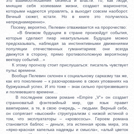
это взаимоотношения бизнеса и власти. То, как люди,
мнящие себя хозяевами жизни, создают марионеток,
которыми надеются управлять, а выходит совсем наоборот.
Вечный сюжет, кстати. Но в книге это получилось
непреднамеренно».
Посему, вероятно, Пелевин отваживается на пророчество:
«В близком будущем в стране произойдут события,
которые сделают пиар неактуальным. Будущее можно
предсказывать, наблюдая за инстинктивными движениями
популяции отечественных гуманитариев: они всегда
движутся в сторону, прямо противоположную вероятному
вектору событий…»
К этому прогнозу стоит прислушаться: писатель чувствует
пульс времени.
Вообще Пелевин склонен к социальному сарказму так же,
как его поколение – к разочарованию в своих упованиях на
буржуазный успех. И это тоже – знак сильно протрезвевшего
и полевевшего времени…
В последнем своем романе «Empire „V“» он создает
странноватый фэнтезийный мир, где язык правит
вампирами, а те, в свою очередь, – людьми. Верный себе,
он сопрягает «высокий» структурализм с низкой истиной о
том, что эксплуататоры – «кровососы». Героем романа
становится баблос – деньги, эта истинная кровь мира, эта
«ярко-красная капелька надежды и смысла», «алый цветок