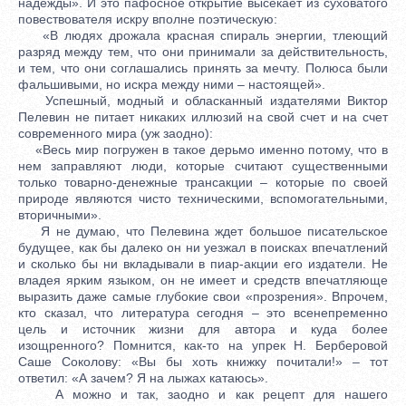
надежды». И это пафосное открытие высекает из суховатого
повествователя искру вполне поэтическую:
«В людях дрожала красная спираль энергии, тлеющий
разряд между тем, что они принимали за действительность,
и тем, что они соглашались принять за мечту. Полюса были
фальшивыми, но искра между ними – настоящей».
Успешный, модный и обласканный издателями Виктор
Пелевин не питает никаких иллюзий на свой счет и на счет
современного мира (уж заодно):
«Весь мир погружен в такое дерьмо именно потому, что в
нем заправляют люди, которые считают существенными
только товарно-денежные трансакции – которые по своей
природе являются чисто техническими, вспомогательными,
вторичными».
Я не думаю, что Пелевина ждет большое писательское
будущее, как бы далеко он ни уезжал в поисках впечатлений
и сколько бы ни вкладывали в пиар-акции его издатели. Не
владея ярким языком, он не имеет и средств впечатляюще
выразить даже самые глубокие свои «прозрения». Впрочем,
кто сказал, что литература сегодня – это всенепременно
цель и источник жизни для автора и куда более
изощренного? Помнится, как-то на упрек Н. Берберовой
Саше Соколову: «Вы бы хоть книжку почитали!» – тот
ответил: «А зачем? Я на лыжах катаюсь».
А можно и так, заодно и как рецепт для нашего