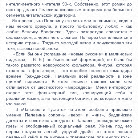
интеллигентного читателя 90-х. Собственно, этот роман до
сих пор делает Пелевина «знаковым автором» для большого
сегмента читательской аудитории.
Интересно, что Пелевину его читатели не внимают, видя в
нем некоего оракула, а просто по-бытовому любят, – как
любят Венечку Ерофеева. Здесь литература сливается с
фольклором, а через него с бытом. Но через быт вливается в
историю страны. Тогда-то молодой автор и почувствовал эти
токи, вызовы новой эпохи:
«Если бы они (тогдашние «новые русские» в малиновых
пиджаках, – В. Б.) не были новой формацией, не было бы
такого развитого новорусского фольклора. Фигура, которая
отражена в фольклоре, – это подобие полевого командира
времен Гражданской. Начальник всей реальности в зоне
прямой видимости. В этом смысле тачанка мало чем
отличается от шестисотого «мерседеса». Меня интересует
скорее этот фольклорный тип, клонирующий себя в
реальной жизни, а не настоящие богачи, про которых я мало
что знаю».
В «Чапаеве и Пустоте» читателя особенно привлекло
умение Пелевина сопрячь «верх» и «низ», буддийские
догматы и советские анекдоты о Чапаеве, психоделические
грезы и злободневный социальный реал. Жизнь под его
пером получала легкий, упругий драйв, от этого ловили
реальный кайф в те мутные и трагические для многих годы.