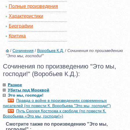
Полные произведения
Характеристики
Биографии
Критика
/
Сочинения
/
Воробьев К.Д.
/
Сочинения по произведению
"Это мы, господи!"
Сочинения по произведению "Это мы,
господи!" (Воробьев К.Д.):
Разное
Убиты под Москвой
Это мы, господи!
Правда о войне в произведениях современных
писателей (по повести К. Воробьева "Это мы, господи!")
Путь Сергея Кострова к свободе (по повести К.
Воробьева «Это мы, господи!»)
Смотрите также по произведению "Это мы,
господи!" :