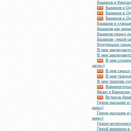
Базаров и Кирса
Базаров и Од
Базаров и Од
Базаров и Од
Базаров и старш
Базаров как зерк
Базаров перед ли
Базаров- герой с
Бунтующее сердце
В чем заключаетс
В чем заключаетс
В чем сложн
дети»)
В чем смысл
В чем трагед
В чем трагизм су
Взаимоотнош
Визит к Евдоксии 
Встреча Арка
Герои ищущие и м
мир»)
Герои ищущие и м
мир»)
Герои-антагонист
Герой времени в 