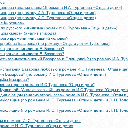
нов
инцова (анализ главы 18 романа И.А. Тургенева «Отцы и дети»)
инцова (по роману И.А. Тургенева «Отцы и дети»)
инцова (по роману И.С. Тургенева «Отцы и дети»)
ие Кирсановы
ало русского нигилизма (роман И.С. Тургенева «Отцы и дети»)
цом смерти (анализ эпизода)
воего времени или лишний человек?
 (образ Базарова) (по роману «Отцы и дети» Тургенева)
я трагизм нигилиста Е. Базарова?
я трагизм нигилиста Е. Базарова?
ость взаимоотношений Базарова и Одинцовой? (по роману И.А. Тур
 испытания Базарова любовью в романе И.С.Тургенева «Отцы и де
ия Базарова? (по роману И.С.Тургенева «Отцы и дети»)
дьбы Базарова?
ения героев романа И.С.Тургенева "Отцы и дети"
Кукшиной. (Анализ главы XIII из романа И.С.Тургенева "Отцы и дети
дия с отцом (анализ второй главы романа И.С. Тургенева «Отцы и 
ыслящие (по романам И. С. Тургенева «Отцы и дети» и Л. Н. Толс
ыслящие (по романам И. С. Тургенева «Отцы и дети» и Л. Н. Толс
ы в романе И. С. Тургенева «Отцы и дети»
романе И. С. Тургенева «Отцы и дети»