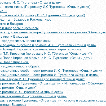
романе И. С. Тургенева «Отцы и дети»
 – сама жизнь (По роману И.С.Тургенева «Отцы и дети»)
емени
, Базаров! (По роману И. С, Тургенева "Отцы и дети")
удента – Базаров и Раскольников
егин и Базаров.
в и либералы Кирсановы
ь в художественном мире Тургенева на основе романа "Отцы и дет
 в жизни Базарова
- представитель нового времени
и Аркадий Кирсанов в романе И. С. Тургенева «Отцы и дети»
и Аркадий Кирсанов: сравнительная характеристика.
и П.П. Кирсанов (по роману И.С. ТУргенева "Отцы и дети")
и Павел Кирсанов в романе И. С. Тургенева «Отцы и дети»
и Павел Кирсанов.
 неоднозначность образа.
озиционные особенности романа И. С. Тургенева «Отцы и дети»
озиционные особенности романа И. Тургенева «Отцы и дети».
зы в прозе И. С. Тургенева (по роману "Отцы и дети")
в романах И. Тургенева «Отцы и дети» и И. Гончарова «Обломов»
в романе "Отцы и дети"
 романе И. С. Тургенева «Отцы и дети»
зы в романе И. Тургенева «Отцы и дети».
зы в романе Тургенева «Отцы и дети», их роль в раскрытии соде
Евгения Базарова