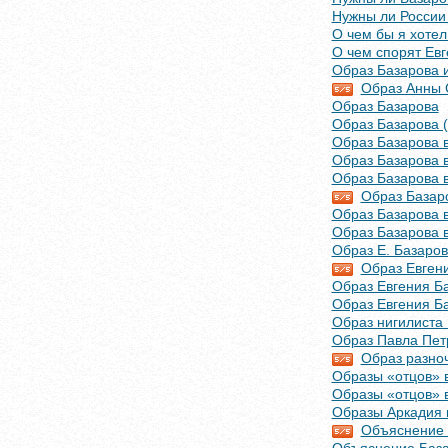
Нужны ли России
О чем бы я хоте
О чем спорят Евг
Образ Базарова и
Образ Анны С
Образ Базарова
Образ Базарова (
Образ Базарова в
Образ Базарова в
Образ Базарова в
Образ Базаро
Образ Базарова в
Образ Базарова в
Образ Е. Базаров
Образ Евгени
Образ Евгения Ба
Образ Евгения Б
Образ нигилиста
Образ Павла Пет
Образ разноч
Образы «отцов» в
Образы «отцов» в
Образы Аркадия 
Объяснение А