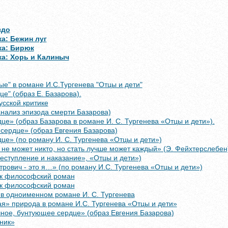
здо
а: Бежин луг
ка: Бирюк
ка: Хорь и Калиныч
ые" в романе И.С.Тургенева "Отцы и дети"
е" (образ Е. Базарова).
усской критике
анализ эпизода смерти Базарова)
е» (образ Базарова в романе И. С. Тургенева «Отцы и дети»).
сердце» (образ Евгения Базарова)
е» (по роману И. С. Тургенева «Отцы и дети»)
не может никто, но стать лучше может каждый» (Э. Фейхтерслебен
еступление и наказание», «Отцы и дети»)
рович - это я…» (по роману И.С. Тургенева «Отцы и дети»)
ак философский роман
ак философский роман
 в одноименном романе И. С. Тургенева
я» природа в романе И.С. Тургенева «Отцы и дети»
ное, бунтующее сердце» (образ Евгения Базарова)
ник»