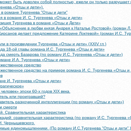
может быть доволен собой полностью, ежели он только разрушает и
генева «Отцы и дети»).
й в романе Тургенева "Отцы и дети"
я в романе И. С. Тургенева «Отцы и дети»
зиция Тургенева в романе «Отцы и Дети»
«Объяснение в любви князя Андрея к Наталье Ростовой» (роман Л.
Кирсанов делает предложение Катерине Локтевой» (роман И.С. Ту
ли в произведении Тургенева «Отцы и дети» (XXIV гл.)
да 18-ой главы романа И.С. Тургенева «Отцы и дети»
да смерть Базарова (по роману И.С. Тургенева «Отцы и дети»)
омане И.А. Тургенева «Отцы и дети»
ожественное средство
ожественное средство на примере романа И. С. Тургенева «Отцы и
ов
не И. Тургенева «Отцы и дети»
трагическое»
 человек» эпохи 60-х годов XIX века.
итель или проигравший?
авитель разночинной интеллигенции (по роману «Отцы и дети»)
и смерти
й. Сравнительная характеристика
кадий: сравнительная характеристика (по роману И.С. Тургенева «
Н. Чернышевского.
имые единомышленники. (По роману И.С.Тургенева "Отцы и дети".