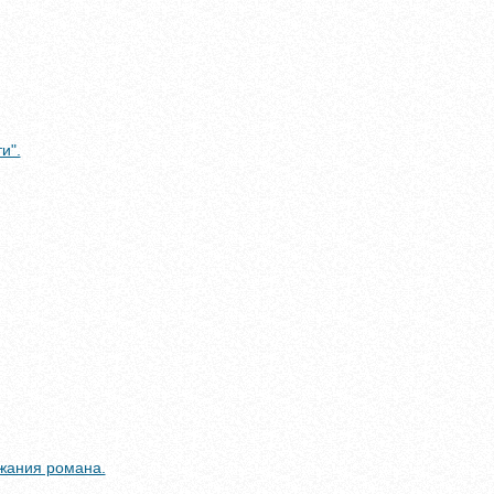
и".
ржания романа.