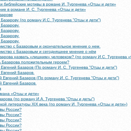
и библейские мотивы в романе И. Тургенева «Отцы и дети»
ие в романе И. С. Тургенева «Отцы и дети»
зарове
Базарову (по роману И.С. Тургенева "Отцы и дети")
 Базарову.
 Базарову.
 Базарову.
 Базарову.
омство с Базаровым и окончательное мнение о нем.
омство с Базаровым и сегодняшнее мнение о нём
арова назвать «лишним» человеком? (по роману И.С. Тургенева «
ь Базарова положительным героем?
вгений Базаров (По роману И. С. Тургенева "Отцы и дети")
Евгений Базаров.
Евгений Базаров (По роману И. С. Тургенева "Отцы и дети")
 Евгений Базаров.
а
омана «Отцы и дети»
арова (по роману И.А. Тургенева "Отцы и деты")
кой литературы XIX века (по роману И. Тургенева «Отцы и дети»)
вы России?
вы России?
вы России?
вы России?
вы России?