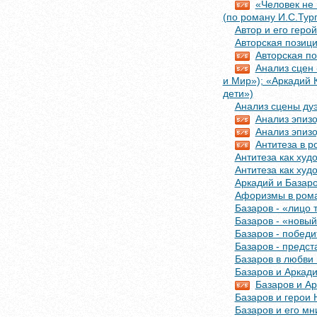
«Человек не 
(по роману И.С.Тур
Автор и его геро
Авторская позици
Авторская по
Анализ сцен 
и Мир»); «Аркадий 
дети»)
Анализ сцены дуэ
Анализ эпизо
Анализ эпизо
Антитеза в р
Антитеза как худ
Антитеза как худ
Аркадий и Базар
Афоризмы в рома
Базаров - «лицо 
Базаров - «новый
Базаров - побед
Базаров - предст
Базаров в любви 
Базаров и Аркади
Базаров и Ар
Базаров и герои 
Базаров и его мн