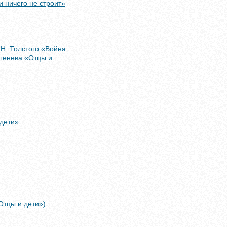
 ничего не строит»
Н. Толстого «Война
ргенева «Отцы и
 дети»
Отцы и дети»).
)