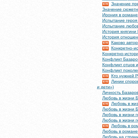
Значение пре
Значение сюжетно
Ирония в романе 
Испытание героя 
Испытание любо
История княгини 
История отношен
Каково автор
Конкретно-и
Конкретно-истори
Конфликт Базаро
Конфликт отцов и
Конфликт поколен
Кто нужней Р
Линии споро
и дети»)
Личность Базаров
Любовь в жизни 
Любовь в жиз
Любовь в жизни Б
Любовь в жизни г
Любовь в жизни г
Любовь в ром
Любовь в романе
Любовь на стран