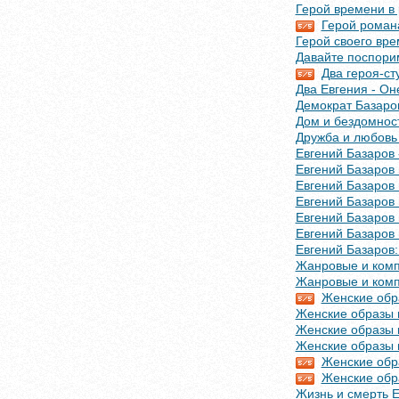
Герой времени в 
Герой романа
Герой своего вр
Давайте поспорим
Два героя-ст
Два Евгения - Он
Демократ Базаро
Дом и бездомност
Дружба и любовь
Евгений Базаров 
Евгений Базаров 
Евгений Базаров 
Евгений Базаров 
Евгений Базаров 
Евгений Базаров 
Евгений Базаров:
Жанровые и комп
Жанровые и комп
Женские обра
Женские образы 
Женские образы 
Женские образы в
Женские обра
Женские обра
Жизнь и смерть 