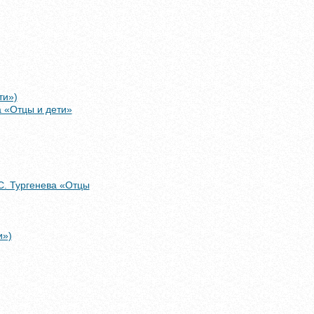
ти»)
 «Отцы и дети»
С. Тургенева «Отцы
и»)