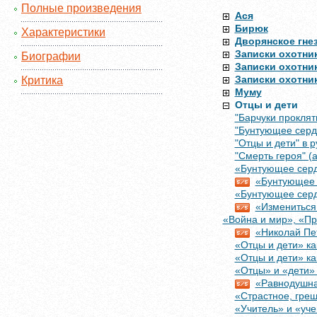
Полные произведения
Ася
Бирюк
Характеристики
Дворянское гне
Записки охотник
Биографии
Записки охотни
Записки охотни
Критика
Муму
Отцы и дети
"Барчуки проклят
"Бунтующее сердц
"Отцы и дети" в р
"Смерть героя" (
«Бунтующее сердц
«Бунтующее 
«Бунтующее сердц
«Измениться 
«Война и мир», «Пр
«Николай Пет
«Отцы и дети» к
«Отцы и дети» к
«Отцы» и «дети»
«Равнодушна
«Страстное, греш
«Учитель» и «уче