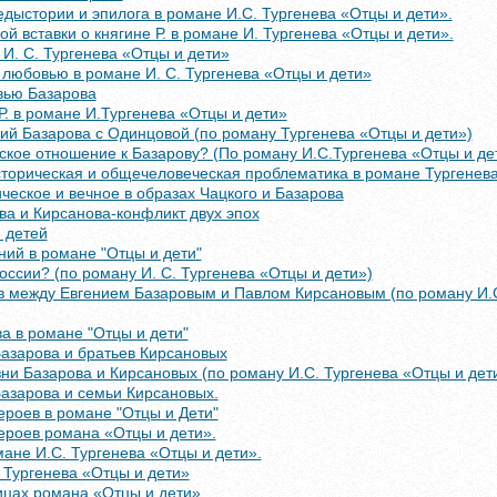
дыстории и эпилога в романе И.С. Тургенева «Отцы и дети».
й вставки о княгине Р. в романе И. Тургенева «Отцы и дети».
И. С. Тургенева «Отцы и дети»
любовью в романе И. С. Тургенева «Отцы и дети»
вью Базарова
Р. в романе И.Тургенева «Отцы и дети»
ий Базарова с Одинцовой (по роману Тургенева «Отцы и дети»)
ское отношение к Базарову? (По роману И.С.Тургенева «Отцы и де
сторическая и общечеловеческая проблематика в романе Тургенева
ческое и вечное в образах Чацкого и Базарова
ва и Кирсанова-конфликт двух эпох
 детей
ий в романе "Отцы и дети"
оссии? (по роману И. С. Тургенева «Отцы и дети»)
в между Евгением Базаровым и Павлом Кирсановым (по роману И.
а в романе "Отцы и дети"
Базарова и братьев Кирсановых
ни Базарова и Кирсановых (по роману И.С. Тургенева «Отцы и дет
азарова и семьи Кирсановых.
ероев в романе "Отцы и Дети"
ероев романа «Отцы и дети».
ане И.С. Тургенева «Отцы и дети».
 Тургенева «Отцы и дети»
ицах романа «Отцы и дети»