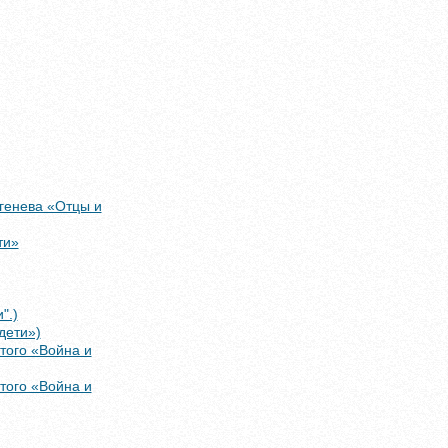
генева «Отцы и
ти»
".)
дети»)
того «Война и
того «Война и