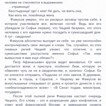
человек не стесняется в выражениях:
…страмница!
Бесстыдница! где! с кем! Ни дать, ни взять она,
Как мать ее, покойница жена.
Фамусов уверен, что он раскрыл заговор против себя, в
котором участвовали все, включая гостей. Ведь все его
убеждали (и Софья первая), что Чацкий безумен, что этого
человека с его идеями нужно посадить в сумасшедший дом.
А тут - свидание!
Фамусов абсолютно выходит из себя, он уже неспособен
контролировать свои эмоции и слова. Так, случайно, из этих
гневных речей Чацкий узнает, что сплетню о его
сумасшествии распустила именно Софья: «Так этим
вымыслом я вам еще обязан?»
Петр Афанасьевич кругом видит виноватых. От него
достается всем: и прислуге, особенно Лизе, которую он
обвиняет чуть ли не в сводничестве, и, конечно. Софье. Ее
он клянется отправить «Подалее от этих хватов, В деревню,
к тетке, в глушь, в Саратов…» Чацкому же Фамусов во
всеуслышанье отказывает от дома и грозится донести о его
«неблагонадежности всем» - «В Сенат подам, министрам,
государю».
После этой пылкой речи Фамусова настает очередь
Чацкого. Его слова – это и разрешение двух конфликтов, и
ответ всей фамусовской Москве, и завершение сюжета