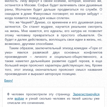
милость: Лизу вернут к своей хозяйке, которая, конечно же,
останется в Москве. Софья будет залечивать свои душевные
раны, Молчалин будет дальше продвигаться по службе. О
скандале в доме Фамусовых поговорят, но вскоре забудут –
когда появится повод для новых сплетен.
Что же Чацкий? Думаю, со временем и его душевная рана
затянется. Он станет мудрее, научится реальнее смотреть
на жизнь. Мне кажется, его идеалы, его натура не позволит
этому человеку превратиться в простого обывателя. Он
будет и далее действовать, воплощать свои идеи в жизнь, но,
возможно, другими способами.
Таким образом, заключительный эпизод комедии «Горе от
ума» явился развязкой двух основных конфликтов
произведения – личного и социально-общественного, а
также наметил дальнейшее развитие судеб героев, в еще
большей мере прояснил характеры действующих лиц. Кроме
того, этот эпизод окончательно прояснил смысл названия
произведения и выразил авторскую позицию.
Беру!
0
человек просмотрели эту страницу.
Зарегистрируйся
или
войди
и узнай сколько человек из твоей школы уже
списали это сочинение.