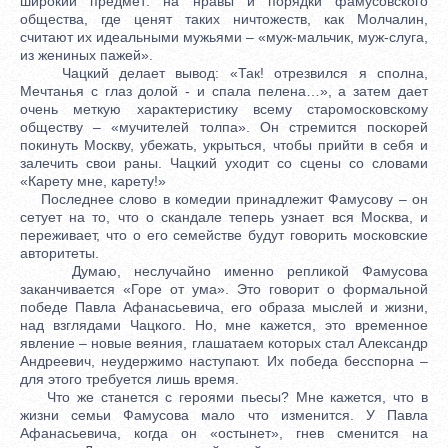
широкий предмет: на нравы и порядки фамусовского
общества, где ценят таких ничтожеств, как Молчалин,
считают их идеальными мужьями – «муж-мальчик, муж-слуга,
из жениных пажей».
Чацкий делает вывод: «Так! отрезвился я сполна,
Мечтанья с глаз долой - и спала пелена…», а затем дает
очень меткую характеристику всему старомосковскому
обществу – «мучителей толпа». Он стремится поскорей
покинуть Москву, убежать, укрыться, чтобы прийти в себя и
залечить свои раны. Чацкий уходит со сцены со словами
«Карету мне, карету!»
Последнее слово в комедии принадлежит Фамусову – он
сетует на то, что о скандале теперь узнает вся Москва, и
переживает, что о его семействе будут говорить московские
авторитеты.
Думаю, неслучайно именно репликой Фамусова
заканчивается «Горе от ума». Это говорит о формальной
победе Павла Афанасьевича, его образа мыслей и жизни,
над взглядами Чацкого. Но, мне кажется, это временное
явление – новые веяния, глашатаем которых стал Александр
Андреевич, неудержимо наступают. Их победа бесспорна –
для этого требуется лишь время.
Что же станется с героями пьесы? Мне кажется, что в
жизни семьи Фамусова мало что изменится. У Павла
Афанасьевича, когда он «остынет», гнев сменится на