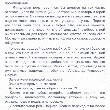
произведения.
Финальная речь героя как бы делится на три части,
отличающиеся по интонации и настроению, с которым герой
их произносит. Сначала он находится в замешательстве, все
еще не может поверить в то, что услышал и узнал. Первые
его слова были обращены к Софье. Это, как мне кажется,
доказывает, что отношения с этой девушкой, любовь к ней
были главными для героя. Именно это чувство привело его в
Москву и заставило вступить в конфликт со старомосковским
обществом.
Теперь же сердце Чацкого разбито. Он не только убедился
в том, что Софья его не любит, но и понял, в какой смешной
и унизительной ситуации находился все это время. Чацкий
верил и надеялся, чего-то добивался, а оказалось, что это
были лишь пустые иллюзии. Именно в том, что она давала
ему мнимые надежды, и обвиняет Александр Андреевич
Софью:
Зачем меня надеждой завлекли?
Зачем мне прямо не сказали,
Что все прошедшее вы обратили в смех?!
Кроме того, он глубоко оскорблен выбором героини – его
предпочли ничтожеству Молчалину, который, к тому же,
оказался еще и подлым человеком.
Обличительная речь Чацкого Плавно переходит на более