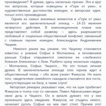
произведения? Я думаю, здесь несколько причин. Это и круг
тех вопросов, которые освещены в «Горе от ума», и
художественные достоинства комедии, и авторская идея,
посыл этого произведения.
Одним из самых значимых моментов в «Горе от ума»
является его заключительный эпизод – 14-15 явления
четвертого действия. В композиционном плане они
представляют собой развязку – здесь разрешается
любовный и социально-общественный конфликт, связанный
с главным героем комедии, Александром Андреевичем
Чацким.
Немного ранее мы узнаем, что Чацкому становится
известно о романе Софьи и Молчалина, а мгновением
раньше Софье открываются симпатии ее «любезного
Алексея Алексеича» к Лизе. Разбито сразу несколько сердец
– Молчалина, Софьи, Чацкого… Но это только личная
драма. В заключительном эпизоде этих героев ждет и
общественный позор – обо всем узнает Фамусов. Но мало
того, свидетелями семейного скандала становятся все гости,
присутствующие на балу, а также слуги!
Авторская ремарка указывает нам, что на шум прибегает
Фамусов и толпа слуг со свечами. Павел Афанасьевич видит
свою дочь и Чацкого. Он в запале думает, что у них
произошло здесь свидание. Фамусов, не стыдясь никого,
начинает ругать Софью на чем свет стоит. Причем этот