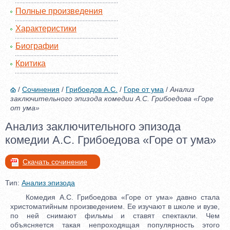
Полные произведения
Характеристики
Биографии
Критика
/
Сочинения
/
Грибоедов А.С.
/
Горе от ума
/
Анализ
заключительного эпизода комедии А.С. Грибоедова «Горе
от ума»
Анализ заключительного эпизода
комедии А.С. Грибоедова «Горе от ума»
Скачать сочинение
Тип:
Анализ эпизода
Комедия А.С. Грибоедова «Горе от ума» давно стала
христоматийным произведением. Ее изучают в школе и вузе,
по ней снимают фильмы и ставят спектакли. Чем
объясняется такая непроходящая популярность этого