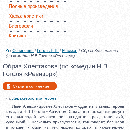
Полные произведения
Характеристики
Биографии
Критика
/
Сочинения
/
Гоголь Н.В.
/
Ревизор
/
Образ Хлестакова
(по комедии Н.В Гоголя «Ревизор»)
Образ Хлестакова (по комедии Н.В
Гоголя «Ревизор»)
Скачать сочинение
Тип:
Характеристика героев
Иван Александрович Хлестаков – один из главных героев
комедии Н.В. Гоголя «Ревизор». Сам автор так характеризует
его: «молодой человек лет двадцати трех, тоненький,
худенький;… несколько приглуповат и, как говорят, без царя
в голове, - один из тех людей которых в канцеляриях