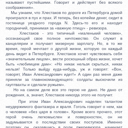
называют пустейшими. Говорит и действует без всякого
соображения».
Мы узнаем, что Хлестаков по дороге из Петербурга домой
проигрался в пух и прах. И теперь, без копейки денег, сидит в
гостинице уездного города N. Здесь-то его и находит
городничий, принимая за «важную птицу» - ревизора.
Хлестаков - это типичный «маленький человек»,
осознающий свое полное ничтожество. Он служит в
канцелярии и получает мизерную зарплату. Но, в то же
время, герой мечтает о другой жизни, которую он каждый
день видит в Петербурге. Хлестаков хочет чувствовать себя
«значительным лицом», вести роскошный образ жизни, хочет
быть «любимцем дам»: «Но никак нельзя скрыться, никак
нельзя! Только выйду куда-нибудь, уж и говорят: «Вон,
говорят, Иван Александрович идет!» А один раз меня даже
приняли за главнокомандующего: солдаты выскочили из
гауптвахты и сделали ружьем».
Но на самом деле все это герою не дано. Не дано от
рождения, а, значит, Хлестаков никогда этого не получит.
При этом Иван Александрович наделен талантом
неудержимого фантазера и враля. Гоголь говорит о нем, как
о человеке «без царя в голове». Кроме всего прочего, этот
герой очень легкомыслен и поверхностен, он не
задумывается о последствии своих поступков. Именно
поэтому он, оказавшись в роли лжеревизора, начинает