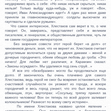
неудержимо врать о себе: «Но никак нельзя скрыться, никак
нельзя! Только выйду куда-нибудь, уж и говорят: «Вон,
говорят, Иван Александрович идет!» А один раз меня даже
приняли за главнокомандующего: солдаты выскочили из
гауптвахты и сделали ружьем».
Что самое интересное, Хлестаков сам верит в то, о чем
говорит. Он, завираясь, представляет себя и великим
писателем, и генералом, и общественным деятелем, чуть ли
не самим государем-императором.
Без зазрения совести этот герой берет «в долг» от
чиновников деньги, зная, что не вернет их. Хлестаков считает
допустимым волочиться сразу за двумя дамами – женой и
дочерью городничего, обеим обещая любовь до гроба: «Это
ничего! Для любви нет различия; и Карамзин сказал:
«Законы осуждают». Мы удалимся под сень струй...»
И все это «безобразие» могло бы продолжаться еще
долго. И закончилось бы очень плачевно для самого
Хлестакова, ведь герой не смог бы вовремя остановиться. По
счастливой случайности он уезжает из города, и вскоре
городничий и весь город узнают, что это был всего лишь
обманщик, лгун, вертопрах: «Сосульку, тряпку принял за
важного человека! Вон он теперь по всей дороге заливает
колокольчиком! Разнесет по всему свету историю».
По имени Хлестакова названо целое явление -
«хлестаковщина». Оно подразумевает и безудержное