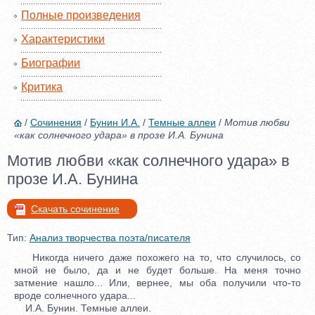
Полные произведения
Характеристики
Биографии
Критика
/
Сочинения
/
Бунин И.А.
/
Темные аллеи
/
Мотив любви
«как солнечного удара» в прозе И.А. Бунина
Мотив любви «как солнечного удара» в
прозе И.А. Бунина
Скачать сочинение
Тип:
Анализ творчества поэта/писателя
Никогда ничего даже похожего на то, что случилось, со
мной не было, да и не будет больше. На меня точно
затмение нашло... Или, вернее, мы оба получили что-то
вроде солнечного удара...
И.А. Бунин. Темные аллеи.