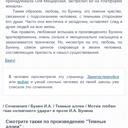
принадлежала Оля Мещерская, застрелил её на платформе
вокзала».
Таким образом, любовь, по Бунину, это темное чувство,
связанное с подсознанием человека, с темными сторонами
его души. Часто она мистична и загадочна, оставляет след в
душе людей на всю жизнь.
Как правило, любовная вспышка в произведениях Бунина
кратковременна, очень сильна и эмоционально насыщена и
заканчивается трагически. Но, несмотря на это, любовь, по
Бунину, самое ценное сокровище в жизни человека,
составляющее прелесть и смысл существования.
Беру!
0
человек просмотрели эту страницу.
Зарегистрируйся
или
войди
и узнай сколько человек из твоей школы уже
списали это сочинение.
/ Сочинения / Бунин И.А. / Темные аллеи / Мотив любви
«как солнечного удара» в прозе И.А. Бунина
Смотрите также по произведению "Темные
аллеи" :