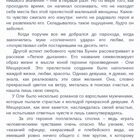
никакого значения – «не в первый раз». Но по мере того, как
проходило время, он начинал осознавать, что не находит
себе места без этой прелестной маленькой женщины. Какое-
то чувство сжигало его изнутри: ничто не радовало героя и
не развлекало его. Складывалось такое ощущение, будто он
заболел.
Когда поручик все же добрался до парохода, когда
закончились муки «солнечного удара» его любви, он
«почувствовал себя постаревшим на десять лет».
Другой аспект любовного чувства Бунин рассматривает в
рассказе «Легкое дыхание». Его название символизирует
образ жизни и мысли юной героини произведения - Оли
Мещерской. Это прелестное создание было наполнено
жаждой жизни, любви, красоты. Однако девушка, я думаю, не
знала, как реализовать эти свои желания. Она, словно
прекрасный цветок на ветру, металась в поисках счастья, а
нашла лишь свою смерть.
У Оли было несколько романов со взрослыми мужчинами,
которые пылали страстью к молодой прекрасной девушке. А
Мещерская, как мне кажется, наслаждалась своей властью,
не испытывая ответных чувств и лишь самоутверждаясь.
За это героиня поплатилась сполна – ведь играть
человеческими чувствами очень опасно. Мы узнаем, что
«казачий офицер, некрасивый и плебейского вида, не
имевший ровно ничего общего с тем кругом, к которому