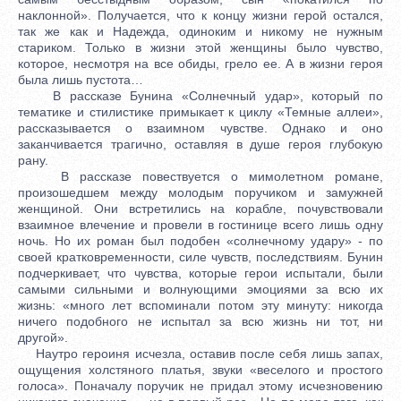
наклонной». Получается, что к концу жизни герой остался,
так же как и Надежда, одиноким и никому не нужным
стариком. Только в жизни этой женщины было чувство,
которое, несмотря на все обиды, грело ее. А в жизни героя
была лишь пустота…
В рассказе Бунина «Солнечный удар», который по
тематике и стилистике примыкает к циклу «Темные аллеи»,
рассказывается о взаимном чувстве. Однако и оно
заканчивается трагично, оставляя в душе героя глубокую
рану.
В рассказе повествуется о мимолетном романе,
произошедшем между молодым поручиком и замужней
женщиной. Они встретились на корабле, почувствовали
взаимное влечение и провели в гостинице всего лишь одну
ночь. Но их роман был подобен «солнечному удару» - по
своей кратковременности, силе чувств, последствиям. Бунин
подчеркивает, что чувства, которые герои испытали, были
самыми сильными и волнующими эмоциями за всю их
жизнь: «много лет вспоминали потом эту минуту: никогда
ничего подобного не испытал за всю жизнь ни тот, ни
другой».
Наутро героиня исчезла, оставив после себя лишь запах,
ощущения холстяного платья, звуки «веселого и простого
голоса». Поначалу поручик не придал этому исчезновению