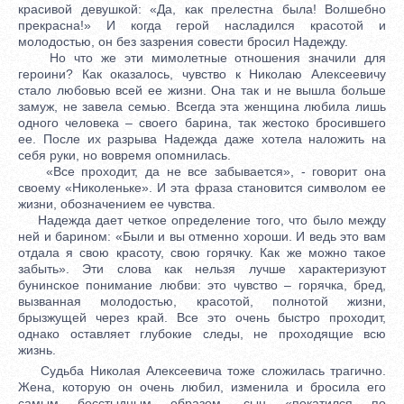
красивой девушкой: «Да, как прелестна была! Волшебно
прекрасна!» И когда герой насладился красотой и
молодостью, он без зазрения совести бросил Надежду.
Но что же эти мимолетные отношения значили для
героини? Как оказалось, чувство к Николаю Алексеевичу
стало любовью всей ее жизни. Она так и не вышла больше
замуж, не завела семью. Всегда эта женщина любила лишь
одного человека – своего барина, так жестоко бросившего
ее. После их разрыва Надежда даже хотела наложить на
себя руки, но вовремя опомнилась.
«Все проходит, да не все забывается», - говорит она
своему «Николеньке». И эта фраза становится символом ее
жизни, обозначением ее чувства.
Надежда дает четкое определение того, что было между
ней и барином: «Были и вы отменно хороши. И ведь это вам
отдала я свою красоту, свою горячку. Как же можно такое
забыть». Эти слова как нельзя лучше характеризуют
бунинское понимание любви: это чувство – горячка, бред,
вызванная молодостью, красотой, полнотой жизни,
брызжущей через край. Все это очень быстро проходит,
однако оставляет глубокие следы, не проходящие всю
жизнь.
Судьба Николая Алексеевича тоже сложилась трагично.
Жена, которую он очень любил, изменила и бросила его
самым бесстыдным образом, сын «покатился по